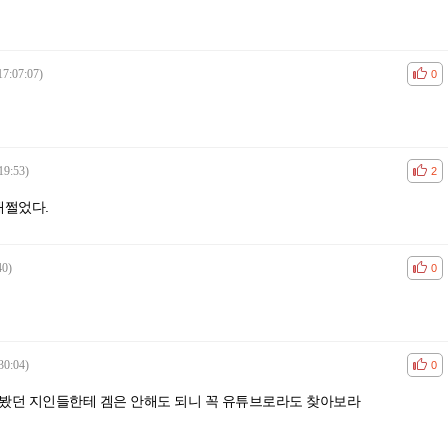
17:07:07)
공감
비공
0
19:53)
공감
비공
2
개쩔었다.
40)
공감
비공
0
30:04)
공감
비공
0
너 봤던 지인들한테 겜은 안해도 되니 꼭 유튜브로라도 찾아보라