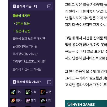
그리고 많은 말을 가타부타 
클래식 커뮤니티
게 말하거나 늘어놓지 않았다.
클래식 게시판
낸 퀄리티와 디테일은 이미 보
└
3추글 모음
까지 다 꿈이겠지만 그게 아니
└
질문과 답변
그렇게 해서 시선을 잡아둔 뒤
클래식 팁과 노하우 게시판
입을 열다가 끝내 말하지 못하
던전&레이드 게시판
현들은 몇 마디 말로 표현할 
투기장&전장 게시판
서도 단순히 팬서비스적으로 
파티찾기&길드홍보 게시판
클래식 사건사고 게시판
그 안타까움에 울 수밖에 없지
그리고 우리에게 필요했던 것
클래식 직업 게시판
고 이번 콜라보에서 그것이 주
전사
도적
냥꾼
법사
흑마
사제