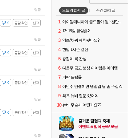
답글
오늘의 화제글
주간 화제글
1
아이템매니아에 골드팔아 월 2천만원 넘게 버는 인간 있던데
감
0
공감 확인
신고
2
13~19일 할일은?
답글
3
약초/채광 패치됏나요?
4
한밤 1시즌 결산
감
0
공감 확인
신고
5
총잡이 룩 완성
6
다음주 금고 보상 아이템은 아이템강화 안되나요?
답글
7
피락 드랍률
감
0
공감 확인
신고
8
이번주 만렙이면 템렙업 팁 좀 주십쇼
9
와우 뉴비 질문 있어여
답글
10
뉴비 주술사 어떤가요??
감
0
공감 확인
신고
즐거운 탐험과 축제
이벤트 & 업적 공략 모음
답글