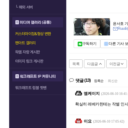
└
해외 서버
미디어 갤러리 (공통)
윤서호 
Ruudi@
커스터마이징&형상 변환
팬아트 갤러리
구독하기
다른 기사 
득템 자랑 게시판
이미지 링크 게시판
목록
다음글
이전글
워크래프트 IP 커뮤니티
(13)
댓글
등록순
|
최신순
워크래프트 럼블 팟벤
엠케이지
(2026-06-10 16:41:
확실히 레베카한테는 작별 인사
이요
(2026-06-10 17:05:42)