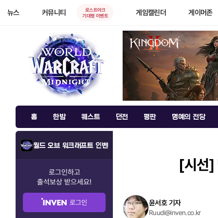
로스트아크
뉴스
커뮤니티
게임캘린더
게이머존
기대평 이벤트
홈
한밤
퀘스트
던전
평판
명예의 전당
월드 오브 워크래프트 인벤
[시선]
로그인하고
출석보상
받으세요!
로그인
윤서호 기자
Ruudi@inven.co.kr