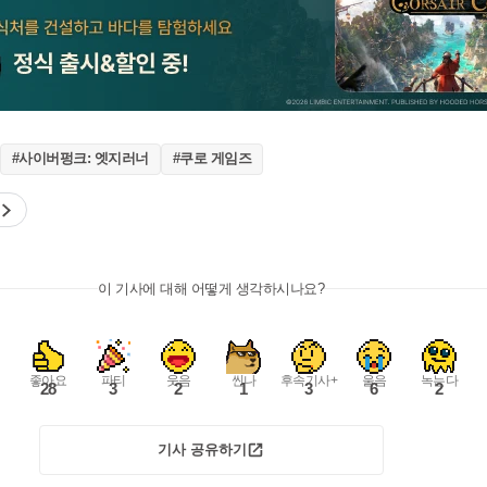
#사이버펑크: 엣지러너
#쿠로 게임즈
이 기사에 대해 어떻게 생각하시나요?
좋아요
파티
웃음
씬나
후속기사+
울음
녹는다
28
3
2
1
3
6
2
기사 공유하기