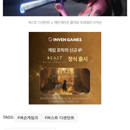
퍼스트 디센던트 x 에반게리온 콜라보 트레일러 ©넥슨
TAGS:
#넥슨게임즈
#퍼스트 디센던트