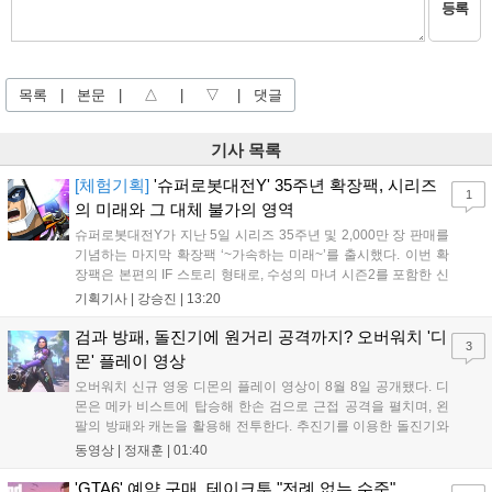
등록
목록
|
본문
|
△
|
▽
|
댓글
기사 목록
[체험기획]
'슈퍼로봇대전Y' 35주년 확장팩, 시리즈
1
의 미래와 그 대체 불가의 영역
슈퍼로봇대전Y가 지난 5일 시리즈 35주년 및 2,000만 장 판매를
기념하는 마지막 확장팩 ‘~가속하는 미래~’를 출시했다. 이번 확
장팩은 본편의 IF 스토리 형태로, 수성의 마녀 시즌2를 포함한 신
규 참전작과 크로스오버 합체기를 선보이며 작품을 완결 짓는다.
기획기사 |
강승진
|
13:20
기존 연출의 한계와 로봇 게임 시장의 어려움 속에서도 팬들이 원
하는 몰입감 있는 서사와 조합을 구현하며 시리즈의 미래를 향한
검과 방패, 돌진기에 원거리 공격까지? 오버워치 '디
3
새로운 가능성을 제시했다....
몬' 플레이 영상
오버워치 신규 영웅 디몬의 플레이 영상이 8월 8일 공개됐다. 디
몬은 메카 비스트에 탑승해 한손 검으로 근접 공격을 펼치며, 왼
팔의 방패와 캐논을 활용해 전투한다. 추진기를 이용한 돌진기와
참격 형태의 궁극기를 보유했고, 메카 파괴 시 맨몸으로 기관총을
동영상 |
정재훈
|
01:40
사용하는 특징이 있다. 디몬은 오는 8월 12일 시작되는 시즌4 부
산의 영웅들 업데이트를 통해 정식 출시될 예정이다....
'GTA6' 예약 구매, 테이크투 "전례 없는 수준"