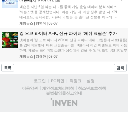
대응에서 사전 대비로"
넥슨은 지난 6일 넥슨 태그를 통해 게임 운영 데이터 분석 서비스
'넥슨스탯'을 공개했습니다. 이는 게임 내 이상 징후 발생 시 KPI
대시보드, 공지사항, 커뮤니티 반응 등 흩어진 정보를 하나의 타
임라인에 연결해 원인을 빠르게 파악하도록 돕는 관제 허브입니
게임뉴스 |
양영석
|
08-07
다. 현재 25개 이상의 프로젝트에 도입된 이 서비스는 사후 대응
중심의 운영 방식을 사전 대비 체계로 전환하며 데이터 기반의 효
킹 오브 파이터 AFK, 신규 파이터 '애쉬 크림존' 추가
율적인 의사결정을 지원하고 있습니다....
넷마블이 '킹 오브 파이터 AFK'에 신규 파이터 애쉬 크림존과 제로(클론)
를 업데이트했다. 애쉬 크림존은 8월 19일까지 픽업 이벤트로 획득 가능
하며, 제로는 프리미엄 소환과 상점에서 얻을 수 있다. 또한 8월 10일부
터 14일까지 럭키 엘피 이벤트로 론을, 13일부터 26일까지 트로피칼 아
게임뉴스 |
김규만
|
08-07
일랜드 이벤트로 펫 블레이즈와 팝시를 선보일 예정이다. 이번 업데이트
로 전략적 전투의 재미가 더욱 강화될 것으로 기대된다....
목록
검색
로그인
PC화면
퀵링크
설정
청소년보호정책
이용약관
개인정보처리방침
불법촬영물신고안내
(주)
인
벤