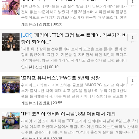
1
테이크투 인터랙티브는 7일 실적 발표에서 'GTA6'의 예약 판매가
전례 없는 수준이라고 밝혔다. 6월 25일부터 시작된 예약 물량은
구체적으로 공개되지 않았으나 소비자 반응이 매우 뜨겁다. 한편
11월 19일 PS5와 Xbox 시리즈 X|S로 정식 출시될 예정이며, 록
게임뉴스 |
김병호
|
00:26
스타 게임즈는 한국 시각 28일 오전 4시 넷플릭스를 통해 장편 영
상 'Grand Theft Auto VI: An Extended Look'을 최초 공개할 계획
[LCK]
'케리아', "T1의 고점 보는 플레이, 기본기가 바
1
이다....
탕이 되어야..."
"다들 워낙 잘하는 선수들이다 보니까 고점을 보는 플레이들이 굉
장히 많았어요. 그런 게 기본을 잘 지키면서 하면 리턴이 크다고
생각하는데, 최근 기본기가 안 지켜지고 있는 상태로 그런 플레이
를 추구하다 보니까 팀적으로 안 좋은 사고가 계속 많이 났던 것
인터뷰 |
신연재
|
00:10
같습니다." T1은 6일 서울 종로구 치지직 롤파크에서 열린 '2026
LoL 챔피언스 코리아(LCK)'...
'프리프 유니버스', 'FWC'로 5년째 성장
1
위메이드커넥트가 서비스하는 글로벌 MMORPG 프리프 유니버
스가 출시 5년 차에 역대 최고 실적을 달성하며 누적 매출 1천억
원을 돌파했습니다. 이는 매년 전용 서버에서 진행되는 글로벌 e
스포츠 대회 FWC의 영향이 큽니다. FWC는 이용자가 동일한 조
게임뉴스 |
김병호
|
23:55
건에서 시즌을 함께 즐기는 구조로, 올해 4월 시작된 FWC 2026
은 전년 대비 매출과 이용자 지표가 대폭 상승하는 성과를 냈습니
'TFT 코리아 인비테이셔널', 8일 더현대서 개최
다. 오는 10월 필리핀 마닐라에서 총상금 11만 달러 규모의 제4회
라이엇 게임즈가 주최하는 'TFT 코리아 인비테이셔널'이 8일 오후 2시
FWC 그랜드 파이널이 개최될 예정이며, 위메이드커넥트는 이를
서울 여의도 더현대 서울에서 열립니다. 이번 대회에는 한국의 박찬서와
통해 커뮤니티 중심의 장기 성장 모델을 지속할 방침입니다....
김주한, 일본의 타이틀, 베트남의 YBY1이 출전해 실력을 겨룹니다. TFT
는 소속팀 없이 개인 자격으로 참가하는 독특한 대회 구조를 가지며, 누