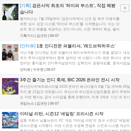
은 공식 페이지에서 확인 가능하다....
[기획]
검은사막 최초의 '하이퍼 부스트', 직접 해봤
4
습니다
펄어비스는 7월 29일부터 '검은사막'에서 신규 및 복귀 이용자를
위한 상시 성장 시스템 '하이퍼 부스트'를 시작했습니다. 이는 단
순히 최고 레벨을 제공하는 것이 아니라, 시즌 캐릭터 육성, 올비
아 아카데미 수료, 아침의 나라 설화 진행 등 4단계 과정을 통해
기획기사 |
김규만
|
08-07
게임에 적응하며 공방합 750을 목표로 성장하는 구조입니다. 이
용자는 과제를 완수하며 동(V) 투발라 장비와 검은별 무기, 카라
[인터뷰]
1호 인디전문 퍼블리셔, '레드브릭하우스'
자드 장신구 등을 획득해 주요 콘텐츠에 진입할 수 있습니다....
지난 6월 인디게임 전문 퍼블리셔 레드브릭하우스가 문을 열었다. 네오
위즈 투자사업본부에서 함께 일하던 세 사람이 나와 세운 회사다. 본부
장이던 홍지철과 인디투자실장이던 김혁진이 공동대표를, 중국사업실
장이던 이민정이 이사를 맡았다. 출범 한 달여 만에 위메이드맥스의 전
인터뷰 |
이두현
|
08-07
략적 투자와 카카오벤처스 등 5개 벤처캐피털의 재무적 투자가 연달아
들어왔다. 서비스 중인...
3주간 즐기는 인디 축제, BIC 2026 온라인 전시 시작
부산인디커넥트페스티벌 2026 온라인 페스티벌이 8월 7일 개막해 28일
까지 총 22일간 개최됩니다. 부산시와 부산정보산업진흥원 등이 주최하
는 이번 행사는 공식 누리집을 통해 진행되며, 티켓 1매로 기간 내 전시
작을 제한 없이 체험할 수 있습니다. 일반 및 루키 부문 등 다양한 인디게
게임뉴스 |
김규만
|
08-07
임을 선보이며 개발자와의 소통 기능도 제공합니다. 장소 제약 없이 전
세계 누구나 참여 가능한 이번 행사는 역대 최대 규모로 열려 인디게임
이터널 리턴, 시즌12 '세일링' 프리시즌 시작
생태계 확장에 기여할 전망입니다....
넵튠 자회사 님블뉴런이 PC 게임 '이터널 리턴'의 정규 시즌12 '세일링'
프리시즌을 시작했다. 이번 시즌은 수영복 콘셉트 스킨과 시스템 개선이