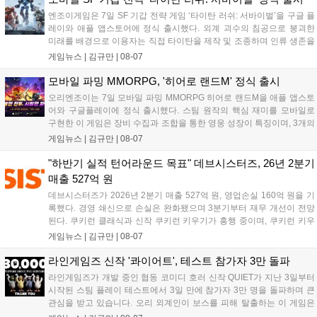
엔조이게임은 7일 SF 기갑 전략 게임 ‘타이탄 러쉬: 서바이벌’을 구글 플
레이와 애플 앱스토어에 정식 출시했다. 외계 괴수의 침공으로 붕괴한
미래를 배경으로 이용자는 직접 타이탄을 제작 및 조종하며 인류 생존을
위한 전투를 펼친다. 지휘관 모집, 피난처 운영, 연맹 협동 콘텐츠가 특징
게임뉴스 |
김규만
|
08-07
이며 출시를 기념해 접속 시 영웅 경험치와 다이아몬드 등 다양한 성장
지원 보상을 제공한다. 상세 내용은 공식 커뮤니티에서 확인 가능하다....
모바일 파밍 MMORPG, '히어로 랜드M' 정식 출시
오리엔조이는 7일 모바일 파밍 MMORPG 히어로 랜드M을 애플 앱스토
어와 구글플레이에 정식 출시했다. 스팀 원작의 핵심 재미를 모바일로
구현한 이 게임은 장비 수집과 조합을 통한 영웅 성장이 특징이며, 3개의
무기 스킬을 활용한 전략적 전투와 길드전 등 다양한 콘텐츠를 제공한
게임뉴스 |
김규만
|
08-07
다. 정식 출시를 기념해 사전예약자 50만 명 달성 보상을 포함한 다양한
혜택을 지급하며, 상세 내용은 공식 라운지에서 확인할 수 있다. 이용자
"하반기 실적 턴어라운드 목표" 데브시스터즈, 26년 2분기
는 게임 접속 및 주요 콘텐츠 플레이를 통해 성장을 지원받을 수 있다....
매출 527억 원
데브시스터즈가 2026년 2분기 매출 527억 원, 영업손실 160억 원을 기
록했다. 경영 쇄신으로 손실은 완화됐으며 3분기부터 재무 개선이 전망
된다. 쿠키런 클래식과 신작 쿠키런 키우기가 흥행 중이며, 쿠키런 키우
기는 13일 첫 업데이트를 시작으로 2주 간격의 콘텐츠를 제공한다. 또한
게임뉴스 |
김규만
|
08-07
9월 미국 로블록스 개발자 컨퍼런스에 참여해 IP 생태계를 확장할 계획
이다. 회사는 비용 효율화와 신작 흥행을 통해 하반기 실적 턴어라운드
라인게임즈 신작 '콰이어트', 테스트 참가자 3만 돌파
를 이끌 방침이다....
라인게임즈가 개발 중인 협동 코미디 호러 신작 QUIET가 지난 3일부터
시작된 스팀 플레이 테스트에서 3일 만에 참가자 3만 명을 돌파하며 큰
관심을 받고 있습니다. 오리 외계인이 보스를 피해 탈출하는 이 게임은
최대 4인 협동을 지원하며, 소음 관리와 물리 법칙을 활용한 전략적 플레