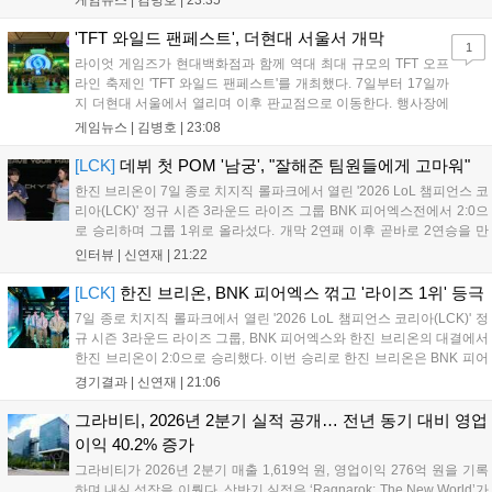
게임뉴스 |
김병호
|
23:35
구나 참여 가능한 '소파에서 왕관까지'라는 철학을 실천하고 있습니다.
17일까지 이어지는 이번 행사는 신규 세트 체험과 공연 등 다양한 즐길
'TFT 와일드 팬페스트', 더현대 서울서 개막
1
거리를 제공하며, 이후 현대백화점 판교점에서도 행사가 이어질 예정입
라이엇 게임즈가 현대백화점과 함께 역대 최대 규모의 TFT 오프
니다. 연말에는 라스베이거스 오픈이 개최됩니다....
라인 축제인 'TFT 와일드 팬페스트'를 개최했다. 7일부터 17일까
지 더현대 서울에서 열리며 이후 판교점으로 이동한다. 행사장에
는 체험, 스페셜, 무대 존이 마련됐으며 8일 오후 2시 인비테이셔
게임뉴스 |
김병호
|
23:08
널, 15일 오후 2시 스트리머 매치, 17일 오후 7시 30분 QWER 공
연 등 다채로운 일정이 준비되어 있다. 사전 예약은 조기 마감될
[LCK]
데뷔 첫 POM '남궁', "잘해준 팀원들에게 고마워"
만큼 큰 인기를 끌고 있다....
한진 브리온이 7일 종로 치지직 롤파크에서 열린 '2026 LoL 챔피언스 코
리아(LCK)' 정규 시즌 3라운드 라이즈 그룹 BNK 피어엑스전에서 2:0으
로 승리하며 그룹 1위로 올라섰다. 개막 2연패 이후 곧바로 2연승을 만
들어내면서 이어질 4라운드에 대한 기대감을 올렸다. 다음은 이날 데뷔
인터뷰 |
신연재
|
21:22
첫 POM을 수상한 '남궁' 남궁성훈의 POM 인터뷰 전문이다....
[LCK]
한진 브리온, BNK 피어엑스 꺾고 '라이즈 1위' 등극
7일 종로 치지직 롤파크에서 열린 '2026 LoL 챔피언스 코리아(LCK)' 정
규 시즌 3라운드 라이즈 그룹, BNK 피어엑스와 한진 브리온의 대결에서
한진 브리온이 2:0으로 승리했다. 이번 승리로 한진 브리온은 BNK 피어
엑스를 제치고 라이즈 그룹 1위로 올라섰다. 1세트, 한진 브리온이 '로머'
경기결과 |
신연재
|
21:06
조우진의 로크를 중심으로 게임을 유리하게 풀어갔다. '...
그라비티, 2026년 2분기 실적 공개… 전년 동기 대비 영업
이익 40.2% 증가
그라비티가 2026년 2분기 매출 1,619억 원, 영업이익 276억 원을 기록
하며 내실 성장을 이뤘다. 상반기 실적은 ‘Ragnarok: The New World’가