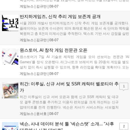
특징이며, 프리시즌은 8월 12일까지, 정규 시즌은 8월 13일부터 진행된
다. 실험체 관찰일지 추가와 후반부 전략 강화를 위한 다중 크로노 스피
게임뉴스 |
김규만
|
08-07
어 도입 등 다양한 업데이트와 풍성한 이벤트가 마련되어 이용자들의 기
대를 모으고 있다....
반지하게임즈, 신작 추리 게임 보존계 공개
서울 2033 개발사 반지하게임즈가 신작 추리 게임 보존계를 공개했다.
플레이어는 보존계 수사관이 되어 화재로 훼손된 문서 속 단어와 맥락을
복원하고 총 8건의 미제사건을 추적한다. 텍스트 기반 서사 강점을 살린
이번 게임은 정보 조합과 사건 재구성이 핵심이며, 현재 스팀 상점 페이
게임뉴스 |
김규만
|
08-07
지가 공개되었다. 반지하게임즈는 2027년 상반기 정식 출시를 목표로
개발에 박차를 가하고 있다....
원스토어, AI 창작 게임 전문관 오픈
원스토어가 7일 AI 기술로 제작된 게임을 모아 선보이는 전문관 ‘AI
Games’를 정식 오픈했다. 라그나로크 브레이커 등 20종의 게임을 별도
설치 없이 즉시 실행할 수 있으며, 향후 라인업을 확대할 계획이다. 오는
11일부터는 게임 실행 시 할인 쿠폰을 지급하는 오픈 기념 이벤트도 진
게임뉴스 |
김규만
|
08-07
행된다. 이번 서비스는 누구나 AI를 활용해 게임을 제작하고 유통할 수
있는 환경을 조성해 창작자와 이용자 모두에게 새로운 경험을 제공할 것
히간: 이루실, 신규 서버 및 SSR 캐릭터 벨로티아 추
1
으로 기대된다....
가
히간 이루실이 신규 서버 오픈과 함께 신규 SSR 캐릭터 및 대규
모 결투 콘텐츠를 추가하고 이용자 편의성을 크게 개선하는 신규
업데이트를 전격 진행한다. 넥슨은 자사가 서비스하는 서브컬처
게임 히간 이루실에 신규 서버 'world3'을 개설하고 신규 캐릭터
게임뉴스 |
윤서호
|
08-07
및 이벤트 스토리를 포함한 대규모 콘텐츠 업데이트를 적용했다.
이번 업데이트를 통해 어둠 속 서큐버스...
넥슨, 사내 데이터 분석 툴 '넥슨스탯' 소개... "사후
2