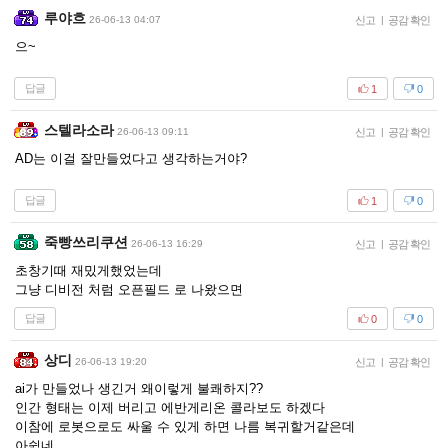
루야흐
26-06-13 04:07
신고
|
공감 확인
으~
답글
1
0
스텔라소라
26-06-13 09:11
신고
|
공감 확인
AD는 이걸 잘만들었다고 생각하는거야?
답글
1
0
죽빵쓰리쿠션
26-06-13 16:29
신고
|
공감 확인
초창기때 재밌게했었는데
그냥 디비전 처럼 오픈필드 로 나왔으면
답글
0
0
상디
26-06-13 19:20
신고
|
공감 확인
ai가 만들었나 생긴거 왜이렇게 불쾌하지??
인간 형태는 이제 버리고 에반게리온 콜라보도 하겠다
이참에 로봇으로도 싸울 수 있게 하면 나름 복귀할거같은데
아쉽네