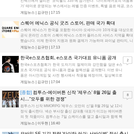
킨텍스에서 열리는 ‘코믹월드 335’에 참가한다. ‘나이트메어호의 여름휴
가’ 테마로 운영되는 부스에서는 레벨 인증 이벤트, 특별 음료 제공, 코스
프레 모델 포토존 등 다채로운 행사가 진행된다. 유명 코스어 7인이 캐릭
게임뉴스 |
김규만
|
17:15
터로 변신해 이용자를 맞이하며, SNS 인증 시 추가 굿즈도 증정한다. 자
세한 정보는 공식 커뮤니티에서 확인 가능하다....
스퀘어 에닉스 공식 굿즈 스토어, 판매 국가 확대
스퀘어 에닉스가 한국을 포함한 아시아·오세아니아 10개국을 대상으로
공식 온라인 스토어 스퀘어 에닉스 스토어 플러스의 서비스 지역을 확대
했습니다. 이제 한국어 지원과 원화 결제가 가능하며 파이널 판타지, 니
어 등 주요 게임의 피규어, 굿즈를 구매할 수 있습니다. 신상품이 순차적
게임뉴스 |
김규만
|
17:13
으로 추가될 예정이며 이용자는 사이트에서 국가를 한국으로 설정해 이
용 가능합니다....
한국e스포츠협회, e스포츠 국가대표 유니폼 공개
2
한국e스포츠협회가 한국 도자기의 절제미와 강인함을 담은 e스
포츠 국가대표 공식 유니폼과 캡슐 컬렉션을 공개했다. 이번 유니
폼은 아시안게임 및 사전 행사에서 착용될 예정이며, 일상복으로
구성된 컬렉션은 오는 8월 28일부터 골스튜디오 공식 홈페이지
게임뉴스 |
김규만
|
17:04
와 무신사, 오프라인 매장에서 판매된다. 다만 아시안게임 결선에
서는 대회 규정에 따라 별도의 유니폼을 착용할 계획이다....
[종합]
컴투스-에이버튼 신작 '제우스' 8월 26일 출
8
시…"모두를 위한 경쟁"
컴투스가 신작 MMORPG '제우스: 오만의 신'을 8월 26일 낮 12시
정식 출시한다. 넥슨 부사장 출신 김대훤 대표가 이끄는 에이버튼
의 첫 작품이다. 컴투스는 7일 쇼케이스를 열고 출시일과 함께 핵
심 콘텐츠, 유료화 정책, 운영 방향을 공개했다. 캐릭터명 선점은
게임뉴스 |
이두현
|
16:40
8월 13일 오후 8시 시작한다. '제우스: 오만의 신'은 최고신 제우스
의 오만으로 균열이...
모바일 SF 기갑 전략 '타이탄 러쉬: 서바이벌' 정식 출시