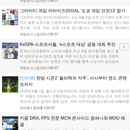
게임뉴스 |
김규만
|
08-07
이가 핵심입니다. 라인게임즈는 수집된 이용자 피드백을 반영해 게임성
을 개선 중이며, 상세 정보는 스팀 페이지에서 확인 가능합니다....
그라비티 게임 어라이즈(GGA), '도쿄 게임 던전13' 참가
그라비티 게임 어라이즈(GGA)가 오는 8월 8일 오전 11시부터 오후 5시
까지 일본 도쿄도립 산업무역센터 하마마쓰초관에서 열리는 인디 게임
전시회 ‘도쿄 게임 던전 13’에 참가합니다. GGA는 이번 행사에서
‘JALECO ARCADE COLLECTION’ 시리즈의 미공개 작품 12종을 최초
게임뉴스 |
김규만
|
08-07
공개하며, ‘다함께 쿠키요미. 월드 한국 Ver.’ 등 다양한 인디 게임을 선보
입니다. 시연 참여 관람객에게는 선착순으로 특별 굿즈를 증정하며, 인
KeSPA-스포츠서울, 'e스포츠 대상' 공동 개최 추진
1
디 게임 생태계 활성화와 신규 타이틀 반응 확인을 목표로 합니다....
한국e스포츠협회와 스포츠서울은 지난 6일 업무협약을 맺고 올
해 대한민국 e스포츠 발전을 위한 ‘e스포츠 대상’을 공동 개최하
기로 합의했습니다. 양측은 이번 협약을 통해 시상식의 공정성과
전문성을 강화하고 MZ세대를 겨냥한 미디어 영향력을 확대해 e
게임뉴스 |
김규만
|
08-07
스포츠 전 종목을 아우르는 대표 연례 행사로 육성할 계획입니다.
김영만 회장은 10년 만에 재추진되는 이번 시상식이 e스포츠의
[인터뷰]
한밤 시즌2 '울라텍의 저주', 서사부터 엔드 콘텐
성과와 가치를 널리 알리는 권위 있는 행사가 되도록 노력하겠다
츠까지
고 밝혔습니다....
2026년 8월 7일, 월드오브워크래프트: 한밤의 두 번째 시즌 '울라텍의 저
주' 개발자 인터뷰가 진행되었습니다. 이번 업데이트는 신규 야외 지역
'똬리의 섬'과 공격대 '맹독 심연', 야외 우두머리를 인스턴스로 재해석한
'소굴'을 포함합니다. 개발진은 하우징 시스템 개선 및 신화+ 던전 로테이
인터뷰 |
정재훈
|
08-07
션, 공격대 보상 강화 등을 예고하며, 한국 팬들의 열정적인 성원에 감사
를 표했습니다....
키움 DRX, FPS 전문 MCN 온사이드 컴퍼니와 MOU 체
결