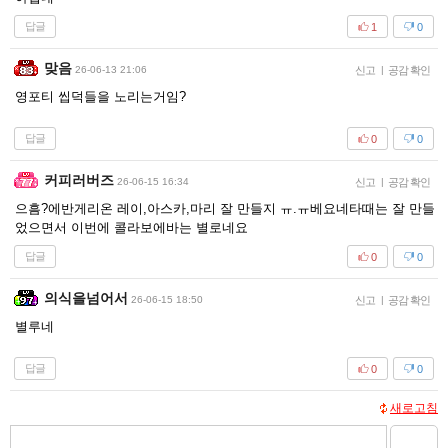
답글
1
0
맞음
26-06-13 21:06
신고
|
공감 확인
영포티 씹덕들을 노리는거임?
답글
0
0
커피러버즈
26-06-15 16:34
신고
|
공감 확인
으흠?에반게리온 레이,아스카,마리 잘 만들지 ㅠ.ㅠ베요네타때는 잘 만들
었으면서 이번에 콜라보에바는 별로네요
답글
0
0
의식을넘어서
26-06-15 18:50
신고
|
공감 확인
별루네
답글
0
0
새로고침