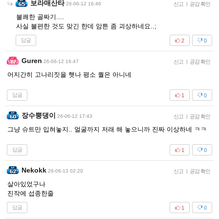
보라매산타
26-06-12 16:46
신고
|
공감 확인
불쾌한 골짜기....
사실 불편한 것도 맞긴 한데 암튼 좀 괴상하네요..;
답글
2
0
Guren
26-06-12 16:47
신고
|
공감 확인
어지간히 고나리짓을 햇나 평소 퀄은 아니네
답글
1
0
장수뿡댕이
26-06-12 17:43
신고
|
공감 확인
그냥 슈트만 입혀놓지.. 얼굴까지 저래 해 놓으니까 진짜 이상하네 ㅋㅋ
답글
1
0
Nekokk
26-06-13 02:20
신고
|
공감 확인
살아있었구나
진작에 섭종한줄
답글
1
0