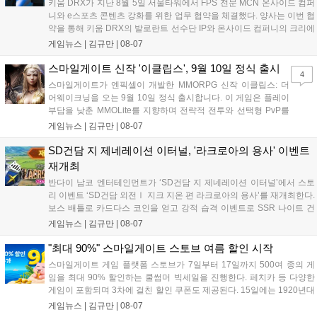
키움 DRX가 지난 8월 5일 서울타워에서 FPS 전문 MCN 온사이드 컴퍼
니와 e스포츠 콘텐츠 강화를 위한 업무 협약을 체결했다. 양사는 이번 협
약을 통해 키움 DRX의 발로란트 선수단 IP와 온사이드 컴퍼니의 크리에
이터 네트워크를 결합하여 정규 및 특별 콘텐츠를 공동 기획한다. 또한
게임뉴스 |
김규만
|
08-07
디지털 콘텐츠 제작을 넘어 팬들이 직접 참여하는 오프라인 행사 등 온·
오프라인 연계 프로그램을 순차적으로 선보이며 e스포츠 생태계 확장에
스마일게이트 신작 '이클립스', 9월 10일 정식 출시
4
나설 계획이다....
스마일게이트가 엔픽셀이 개발한 MMORPG 신작 이클립스: 더
어웨이크닝을 오는 9월 10일 정식 출시합니다. 이 게임은 플레이
부담을 낮춘 MMOLite를 지향하며 전략적 전투와 선택형 PvP를
특징으로 합니다. 현재 공식 홈페이지와 앱 마켓에서 사전등록을
게임뉴스 |
김규만
|
08-07
진행 중이며 참여자에게는 초월 소환권 등 다양한 보상을 제공합
니다. 또한 카카오톡 채널 추가 시 주차별 스페셜 쿠폰과 한정 스
SD건담 지 제네레이션 이터널, '라크로아의 용사' 이벤트
킨, 경품 이벤트 등 풍성한 혜택을 마련해 이용자들의 기대를 모
재개최
으고 있습니다....
반다이 남코 엔터테인먼트가 ‘SD건담 지 제네레이션 이터널’에서 스토
리 이벤트 ‘SD건담 외전Ⅰ 지크 지온 편 라크로아의 용사’를 재개최한다.
보스 배틀로 카드다스 코인을 얻고 강적 습격 이벤트로 SSR 나이트 건
담을 획득할 수 있다. 로그인 보너스로 최대 다이아 3,000개를 지급하며,
게임뉴스 |
김규만
|
08-07
8월 31일까지 실물대 유니콘 건담 입상 피날레를 기념해 SSR 유닛을 전
원 증정한다. 또한 9월 30일까지 공식 유튜브에서 특별 프로그램을 시청
"최대 90%" 스마일게이트 스토브 여름 할인 시작
할 수 있다....
스마일게이트 게임 플랫폼 스토브가 7일부터 17일까지 500여 종의 게
임을 최대 90% 할인하는 쿨썸머 빅세일을 진행한다. 페치카 등 다양한
게임이 포함되며 3차에 걸친 할인 쿠폰도 제공된다. 15일에는 1920년대
경성 배경의 신작 그날의 신문이 출시되며, 15일부터 17일까지는 국내
게임뉴스 |
김규만
|
08-07
개발사 게임을 위한 시크릿 쿠폰도 추가 발행될 예정이다. 자세한 내용