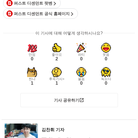
퍼스트 디센던트 팟벤
퍼스트 디센던트 공식 홈페이지
이 기사에 대해 어떻게 생각하시나요?
만점
좋아요
파티
웃음
0
2
0
0
씬나
후속기사+
울음
녹는다
1
1
0
0
기사 공유하기
김찬휘 기자