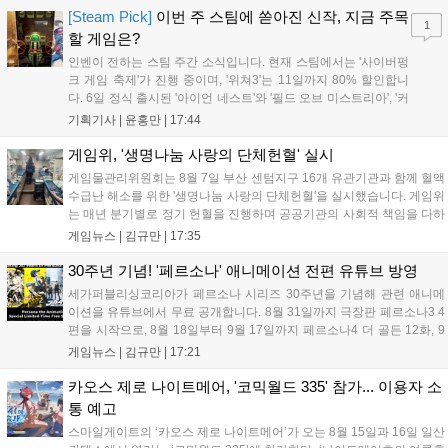
'마블 투혼: 파이팅 소울즈'와 레트로 수리 시뮬레이션 '리스토
[Steam Pick]
이번 주 스팀에 쏟아진 신작, 지금 주목
1
리'도 스팀에 정식 출시되었습니다....
할 게임은?
인벤이 전하는 스팀 주간 소식입니다. 현재 스팀에서는 '사이버펑
크 게임 축제'가 진행 중이며, '위쳐3'는 11일까지 80% 할인합니
다. 6일 정식 출시된 '아이언 네스트'와 '필드 오브 미스트리아', '커
세어 코브'가 호평받고 있습니다. 한편, 7일 출시된 '마블 투혼'은
기획기사 |
윤홍만
|
17:44
태그 시스템에 대한 호불호가 갈리며 복합적 평가를 기록 중입니
다. 유비소프트의 '고스트리콘: 와일드랜드'는 7년 만의 대규모 업
게임위, '생명나눔 사랑의 단체헌혈' 실시
데이트 '라스트 라이츠'와 함께 95% 할인 중입니다....
게임물관리위원회는 8월 7일 부산 센텀지구 16개 유관기관과 함께 혈액
수급난 해소를 위한 '생명나눔 사랑의 단체헌혈'을 실시했습니다. 게임위
는 매년 분기별로 정기 헌혈을 진행하며 공공기관의 사회적 책임을 다하
고 있으며, 이번 행사에는 영화진흥위원회 등 14개 기관 임직원이 동참
게임뉴스 |
김규만
|
17:35
해 생명 나눔을 실천했습니다. 서태건 위원장은 이웃의 생명을 지키는
따뜻한 실천에 참여한 모든 임직원에게 감사의 뜻을 전하며 헌혈 문화
30주년 기념! '페르소나' 애니메이션 전편 유튜브 방영
확산에 앞장섰습니다....
세가퍼블리싱코리아가 페르소나 시리즈 30주년을 기념해 관련 애니메
이션을 유튜브에서 무료 공개합니다. 8월 31일까지 극장판 페르소나3 4
편을 시작으로, 8월 18일부터 9월 17일까지 페르소나4 더 골든 12화, 9
월 15일부터 10월 14일까지 페르소나5 시리즈가 순차 공개됩니다. 또한
게임뉴스 |
김규만
|
17:21
8월 16일까지 SNS를 통해 축하 메시지를 모집하며, 선정된 내용은 기념
영상 및 대형 전광판에 소개될 예정입니다....
카오스 제로 나이트메어, '코믹월드 335' 참가... 이용자 소
통 예고
스마일게이트의 ‘카오스 제로 나이트메어’가 오는 8월 15일과 16일 일산