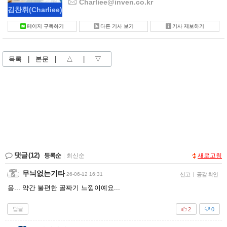
Charliee@inven.co.kr
김찬휘
(Charliee)
페이지 구독하기
다른 기사 보기
기사 제보하기
목록
|
본문
|
△
|
▽
댓글
(12)
등록순
|
최신순
새로고침
무늬없는기타
26-06-12 16:31
신고
|
공감 확인
음... 약간 불편한 골짜기 느낌이예요...
답글
2
0