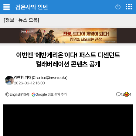
검은사막
인벤
[정보 · 뉴스 모음]
이번엔 '에반게리온'이다! 퍼스트 디센던트
컬래버레이션 콘텐츠 공개
김찬휘 기자
(
Charliee@inven.co.kr
)
2026-06-12 16:00
English(영문)
Google 선호 출처 추가
12
4