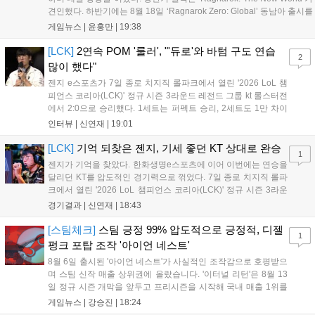
견인했다. 하반기에는 8월 18일 ‘Ragnarok Zero: Global’ 동남아 출시를
시작으로 9월 3일 ‘달려라 헤베레케 EX’, 9월 22일 ‘갈바테인’ 등 다양한
게임뉴스 |
윤홍만
|
19:38
신작을 선보인다. 4분기에는 ‘쟈레코 아케이드 콜렉션’과 ‘라이트 오디세
이’ 출시가 예정돼 있으며, 2027년에는 ‘Ragnarok 3’ 등 대작을 글로벌
[LCK]
2연속 POM '룰러', "'듀로'와 바텀 구도 연습
2
출시할 계획이다. 그라비티는 조인트벤처 설립과 라그나로크 에코 시스
많이 했다"
템 구축을 통해 신성장 동력을 확보할 방침이다....
젠지 e스포츠가 7일 종로 치지직 롤파크에서 열린 '2026 LoL 챔
피언스 코리아(LCK)' 정규 시즌 3라운드 레전드 그룹 kt 롤스터전
에서 2:0으로 승리했다. 1세트는 퍼펙트 승리, 2세트도 1만 차이
를 벌리며 25분 만에 승리하면서 말 그대로 압도적인 경기력을 선
인터뷰 |
신연재
|
19:01
보였다. '룰러' 박재혁은 1세트 코그모, 2세트 이즈리얼로 맹활약
하며 POM에 선정됐...
[LCK]
기억 되찾은 젠지, 기세 좋던 KT 상대로 완승
1
젠지가 기억을 찾았다. 한화생명e스포츠에 이어 이번에는 연승을
달리던 KT를 압도적인 경기력으로 꺾었다. 7일 종로 치지직 롤파
크에서 열린 '2026 LoL 챔피언스 코리아(LCK)' 정규 시즌 3라운
드 레전드 그룹, kt 롤스터와 젠지 e스포츠의 대결에서 젠지가 압
경기결과 |
신연재
|
18:43
승을 거뒀다. 개막주까지만 해도 급격하게 흔들리던 젠지였지만,
기억을 되찾기라도 한 듯 1,...
[스팀체크]
스팀 긍정 99% 압도적으로 긍정적, 디젤
1
펑크 포탑 조작 '아이언 네스트'
8월 6일 출시된 '아이언 네스트'가 사실적인 조작감으로 호평받으
며 스팀 신작 매출 상위권에 올랐습니다. '이터널 리턴'은 8월 13
일 정규 시즌 개막을 앞두고 프리시즌을 시작해 국내 매출 1위를
기록했습니다. 25주년을 맞은 '고스트 리콘' 시리즈는 8월 6일 쇼
게임뉴스 |
강승진
|
18:24
케이스와 함께 대규모 할인을 진행하며 순위가 급상승했고, 신작