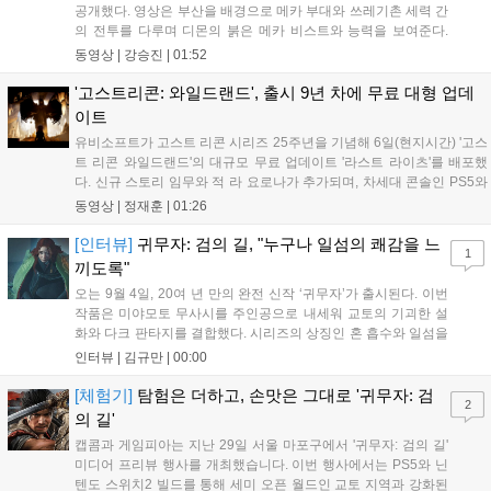
공개했다. 영상은 부산을 배경으로 메카 부대와 쓰레기촌 세력 간
의 전투를 다루며 디몬의 붉은 메카 비스트와 능력을 보여준다.
블리자드는 7일 게임플레이 영상 공개를 시작으로 10일 시즌4 트
동영상 |
강승진
|
01:52
레일러를 선보이며, 11일 시작되는 시즌4를 통해 디몬을 정식 출
시할 예정이다. 향후 메카 부대와 탈론의 대립이 본격화될 전망이
'고스트리콘: 와일드랜드', 출시 9년 차에 무료 대형 업데
다....
이트
유비소프트가 고스트 리콘 시리즈 25주년을 기념해 6일(현지시간) '고스
트 리콘 와일드랜드'의 대규모 무료 업데이트 '라스트 라이츠'를 배포했
다. 신규 스토리 임무와 적 라 요로나가 추가되며, 차세대 콘솔인 PS5와
Xbox Series X|S에서 4K 60FPS를 지원한다. 또한 편의성 개선과 함께
동영상 |
정재훈
|
01:26
과거 콘텐츠가 복원되어 기존 및 신규 이용자 모두에게 새로운 즐길 거
리를 제공한다....
[인터뷰]
귀무자: 검의 길, "누구나 일섬의 쾌감을 느
1
끼도록"
오는 9월 4일, 20여 년 만의 완전 신작 ‘귀무자’가 출시된다. 이번
작품은 미야모토 무사시를 주인공으로 내세워 교토의 기괴한 설
화와 다크 판타지를 결합했다. 시리즈의 상징인 혼 흡수와 일섬을
계승하면서도, 현대적인 검극 액션과 '무너뜨리기 일섬'을 더해 전
인터뷰 |
김규만
|
00:00
투의 깊이를 더했다. 개발진은 정해진 공략법 대신 플레이어의 선
택에 따른 사무라이 액션을 구현하고자 했으며, 실제 검술 전문가
[체험기]
탐험은 더하고, 손맛은 그대로 '귀무자: 검
2
의 모션 캡처를 통해 리얼리티를 극대화했다. 세계관을 새롭게 재
의 길'
구성한 이번 신작은 기존 시리즈와 설정은 다르지만, 특유의 통쾌
캡콤과 게임피아는 지난 29일 서울 마포구에서 '귀무자: 검의 길'
한 손맛과 다크 판타지 분위기를 충실히 담아내어 시리즈 팬과 신
미디어 프리뷰 행사를 개최했습니다. 이번 행사에서는 PS5와 닌
규 이용자 모두에게 새로운 재미를 선사할 예정이다....
텐도 스위치2 빌드를 통해 세미 오픈 월드인 교토 지역과 강화된