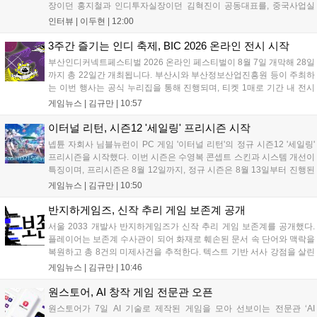
장이던 홍지철과 인디투자실장이던 김혁진이 공동대표를, 중국사업실
장이던 이민정이 이사를 맡았다. 출범 한 달여 만에 위메이드맥스의 전
인터뷰 |
이두현
|
12:00
략적 투자와 카카오벤처스 등 5개 벤처캐피털의 재무적 투자가 연달아
들어왔다. 서비스 중인...
3주간 즐기는 인디 축제, BIC 2026 온라인 전시 시작
부산인디커넥트페스티벌 2026 온라인 페스티벌이 8월 7일 개막해 28일
까지 총 22일간 개최됩니다. 부산시와 부산정보산업진흥원 등이 주최하
는 이번 행사는 공식 누리집을 통해 진행되며, 티켓 1매로 기간 내 전시
작을 제한 없이 체험할 수 있습니다. 일반 및 루키 부문 등 다양한 인디게
게임뉴스 |
김규만
|
10:57
임을 선보이며 개발자와의 소통 기능도 제공합니다. 장소 제약 없이 전
세계 누구나 참여 가능한 이번 행사는 역대 최대 규모로 열려 인디게임
이터널 리턴, 시즌12 '세일링' 프리시즌 시작
생태계 확장에 기여할 전망입니다....
넵튠 자회사 님블뉴런이 PC 게임 '이터널 리턴'의 정규 시즌12 '세일링'
프리시즌을 시작했다. 이번 시즌은 수영복 콘셉트 스킨과 시스템 개선이
특징이며, 프리시즌은 8월 12일까지, 정규 시즌은 8월 13일부터 진행된
다. 실험체 관찰일지 추가와 후반부 전략 강화를 위한 다중 크로노 스피
게임뉴스 |
김규만
|
10:50
어 도입 등 다양한 업데이트와 풍성한 이벤트가 마련되어 이용자들의 기
대를 모으고 있다....
반지하게임즈, 신작 추리 게임 보존계 공개
서울 2033 개발사 반지하게임즈가 신작 추리 게임 보존계를 공개했다.
플레이어는 보존계 수사관이 되어 화재로 훼손된 문서 속 단어와 맥락을
복원하고 총 8건의 미제사건을 추적한다. 텍스트 기반 서사 강점을 살린
이번 게임은 정보 조합과 사건 재구성이 핵심이며, 현재 스팀 상점 페이
게임뉴스 |
김규만
|
10:46
지가 공개되었다. 반지하게임즈는 2027년 상반기 정식 출시를 목표로
개발에 박차를 가하고 있다....
원스토어, AI 창작 게임 전문관 오픈
원스토어가 7일 AI 기술로 제작된 게임을 모아 선보이는 전문관 ‘AI