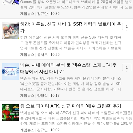
Games’를 정식 오픈했다. 라그나로크 브레이커 등 20종의 게임을 별도
설치 없이 즉시 실행할 수 있으며, 향후 라인업을 확대할 계획이다. 오는
11일부터는 게임 실행 시 할인 쿠폰을 지급하는 오픈 기념 이벤트도 진
게임뉴스 |
김규만
|
10:36
행된다. 이번 서비스는 누구나 AI를 활용해 게임을 제작하고 유통할 수
있는 환경을 조성해 창작자와 이용자 모두에게 새로운 경험을 제공할 것
히간: 이루실, 신규 서버 및 SSR 캐릭터 벨로티아 추
1
으로 기대된다....
가
히간 이루실이 신규 서버 오픈과 함께 신규 SSR 캐릭터 및 대규
모 결투 콘텐츠를 추가하고 이용자 편의성을 크게 개선하는 신규
업데이트를 전격 진행한다. 넥슨은 자사가 서비스하는 서브컬처
게임 히간 이루실에 신규 서버 'world3'을 개설하고 신규 캐릭터
게임뉴스 |
윤서호
|
10:29
및 이벤트 스토리를 포함한 대규모 콘텐츠 업데이트를 적용했다.
이번 업데이트를 통해 어둠 속 서큐버스...
넥슨, 사내 데이터 분석 툴 '넥슨스탯' 소개... "사후
1
대응에서 사전 대비로"
넥슨은 지난 6일 넥슨 태그를 통해 게임 운영 데이터 분석 서비스
'넥슨스탯'을 공개했습니다. 이는 게임 내 이상 징후 발생 시 KPI
대시보드, 공지사항, 커뮤니티 반응 등 흩어진 정보를 하나의 타
임라인에 연결해 원인을 빠르게 파악하도록 돕는 관제 허브입니
게임뉴스 |
양영석
|
10:17
다. 현재 25개 이상의 프로젝트에 도입된 이 서비스는 사후 대응
중심의 운영 방식을 사전 대비 체계로 전환하며 데이터 기반의 효
킹 오브 파이터 AFK, 신규 파이터 '애쉬 크림존' 추가
율적인 의사결정을 지원하고 있습니다....
넷마블이 '킹 오브 파이터 AFK'에 신규 파이터 애쉬 크림존과 제로(클론)
를 업데이트했다. 애쉬 크림존은 8월 19일까지 픽업 이벤트로 획득 가능
하며, 제로는 프리미엄 소환과 상점에서 얻을 수 있다. 또한 8월 10일부
터 14일까지 럭키 엘피 이벤트로 론을, 13일부터 26일까지 트로피칼 아
게임뉴스 |
김규만
|
10:02