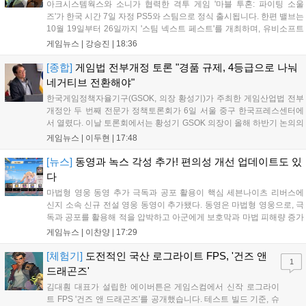
아크시스템웍스와 소니가 협력한 격투 게임 '마블 투혼: 파이팅 소울
즈'가 한국 시간 7일 자정 PS5와 스팀으로 정식 출시됩니다. 한편 밸브는
10월 19일부터 26일까지 '스팀 넥스트 페스트'를 개최하며, 유비소프트
의 '더 디비전 리서전스'가 스팀에 출시되었고, 농장 시뮬레이션 '돌록 타
게임뉴스 |
강승진
|
18:36
운'은 얼리액세스를 마치고 정식 서비스를 시작했습니다. 이번 신작들은
각기 다른 장르에서 이용자들의 기대를 모으고 있습니다....
[종합]
게임법 전부개정 토론 "경품 규제, 4등급으로 나눠
네거티브 전환해야"
한국게임정책자율기구(GSOK, 의장 황성기)가 주최한 게임산업법 전부
개정안 두 번째 전문가 정책토론회가 6일 서울 중구 한국프레스센터에
서 열렸다. 이날 토론회에서는 황성기 GSOK 의장이 올해 하반기 논의의
주요 쟁점과 성과를 짚은 데 이어, 박종현 한양대 법학전문대학원 교수
게임뉴스 |
이두현
|
17:48
가 게임진흥원 등 게임 관련 거버넌스를, 이병찬 법무법인 온새미로 변
호사가 게임 등...
[뉴스]
동영과 녹스 각성 추가! 편의성 개선 업데이트도 있
다
마법형 영웅 동영 추가 극독과 공포 활용이 핵심 세븐나이츠 리버스에
신지 소속 신규 전설 영웅 동영이 추가됐다. 동영은 마법형 영웅으로, 극
독과 공포를 활용해 적을 압박하고 아군에게 보호막과 마법 피해량 증가
를 제공하는 것이 특징이다. 패시브 황천의 동행자는 동영의 핵심이다.
게임뉴스 |
이찬양
|
17:29
자신은 공격력에 비례해 효과 적중이 증가하고, 사망 시 불굴 상태로 부
활한다. 모...
[체험기]
도전적인 국산 로그라이트 FPS, '건즈 앤
1
드래곤즈'
김대훤 대표가 설립한 에이버튼은 게임스컴에서 신작 로그라이
트 FPS '건즈 앤 드래곤즈'를 공개했습니다. 테스트 빌드 기준, 슈