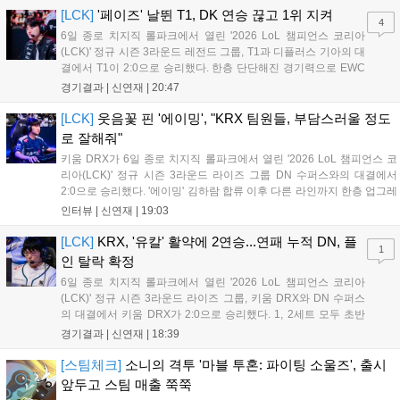
"오늘 져서 너무 아쉽다"...
[LCK]
'페이즈' 날뛴 T1, DK 연승 끊고 1위 지켜
4
6일 종로 치지직 롤파크에서 열린 '2026 LoL 챔피언스 코리아
(LCK)' 정규 시즌 3라운드 레전드 그룹, T1과 디플러스 기아의 대
결에서 T1이 2:0으로 승리했다. 한층 단단해진 경기력으로 EWC
우승을 기점으로 파죽지세의 연승을 이어가던 디플러스 기아를
경기결과 |
신연재
|
20:47
잠재웠다. 1세트, T1이 앞서갔다. 바텀 듀오 킬로 주도권을 잡은
T1은 첫 드래곤을 두드렸...
[LCK]
웃음꽃 핀 '에이밍', "KRX 팀원들, 부담스러울 정도
로 잘해줘"
키움 DRX가 6일 종로 치지직 롤파크에서 열린 '2026 LoL 챔피언스 코
리아(LCK)' 정규 시즌 3라운드 라이즈 그룹 DN 수퍼스와의 대결에서
2:0으로 승리했다. '에이밍' 김하람 합류 이후 다른 라인까지 한층 업그레
이드 된 경기력을 보여주며 기분 좋은 2연승을 달렸다. 경기 종료 후 기
인터뷰 |
신연재
|
19:03
자실을 찾은 '에이밍'은 한층 밝아진 모습이었다. "합류한 지...
[LCK]
KRX, '유칼' 활약에 2연승...연패 누적 DN, 플
1
인 탈락 확정
6일 종로 치지직 롤파크에서 열린 '2026 LoL 챔피언스 코리아
(LCK)' 정규 시즌 3라운드 라이즈 그룹, 키움 DRX와 DN 수퍼스
의 대결에서 키움 DRX가 2:0으로 승리했다. 1, 2세트 모두 초반
부터 앞서나갔고, 별다른 위기 없이 승리를 꿰찼다. DN 수퍼스는
경기결과 |
신연재
|
18:39
이번 패배로 플레이-인 진출 실패를 확정했다. 1세트, 키움 DRX
의 출발이 매우 좋...
[스팀체크]
소니의 격투 '마블 투혼: 파이팅 소울즈', 출시
앞두고 스팀 매출 쭉쭉