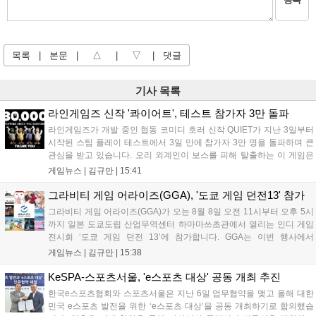
목록
|
본문
|
△
|
▽
|
댓글
기사 목록
라인게임즈 신작 '콰이어트', 테스트 참가자 3만 돌파
라인게임즈가 개발 중인 협동 코미디 호러 신작 QUIET가 지난 3일부터
시작된 스팀 플레이 테스트에서 3일 만에 참가자 3만 명을 돌파하며 큰
관심을 받고 있습니다. 오리 외계인이 보스를 피해 탈출하는 이 게임은
최대 4인 협동을 지원하며, 소음 관리와 물리 법칙을 활용한 전략적 플레
게임뉴스 |
김규만
|
15:41
이가 핵심입니다. 라인게임즈는 수집된 이용자 피드백을 반영해 게임성
을 개선 중이며, 상세 정보는 스팀 페이지에서 확인 가능합니다....
그라비티 게임 어라이즈(GGA), '도쿄 게임 던전13' 참가
그라비티 게임 어라이즈(GGA)가 오는 8월 8일 오전 11시부터 오후 5시
까지 일본 도쿄도립 산업무역센터 하마마쓰초관에서 열리는 인디 게임
전시회 ‘도쿄 게임 던전 13’에 참가합니다. GGA는 이번 행사에서
‘JALECO ARCADE COLLECTION’ 시리즈의 미공개 작품 12종을 최초
게임뉴스 |
김규만
|
15:38
공개하며, ‘다함께 쿠키요미. 월드 한국 Ver.’ 등 다양한 인디 게임을 선보
입니다. 시연 참여 관람객에게는 선착순으로 특별 굿즈를 증정하며, 인
KeSPA-스포츠서울, 'e스포츠 대상' 공동 개최 추진
디 게임 생태계 활성화와 신규 타이틀 반응 확인을 목표로 합니다....
한국e스포츠협회와 스포츠서울은 지난 6일 업무협약을 맺고 올해 대한
민국 e스포츠 발전을 위한 ‘e스포츠 대상’을 공동 개최하기로 합의했습