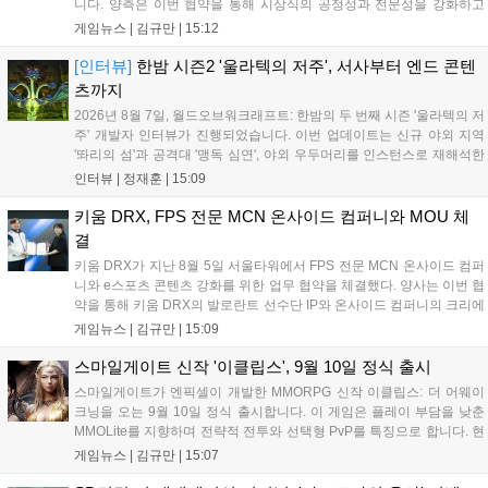
니다. 양측은 이번 협약을 통해 시상식의 공정성과 전문성을 강화하고
MZ세대를 겨냥한 미디어 영향력을 확대해 e스포츠 전 종목을 아우르는
게임뉴스 |
김규만
|
15:12
대표 연례 행사로 육성할 계획입니다. 김영만 회장은 10년 만에 재추진
되는 이번 시상식이 e스포츠의 성과와 가치를 널리 알리는 권위 있는 행
[인터뷰]
한밤 시즌2 '울라텍의 저주', 서사부터 엔드 콘텐
사가 되도록 노력하겠다고 밝혔습니다....
츠까지
2026년 8월 7일, 월드오브워크래프트: 한밤의 두 번째 시즌 '울라텍의 저
주' 개발자 인터뷰가 진행되었습니다. 이번 업데이트는 신규 야외 지역
'똬리의 섬'과 공격대 '맹독 심연', 야외 우두머리를 인스턴스로 재해석한
'소굴'을 포함합니다. 개발진은 하우징 시스템 개선 및 신화+ 던전 로테이
인터뷰 |
정재훈
|
15:09
션, 공격대 보상 강화 등을 예고하며, 한국 팬들의 열정적인 성원에 감사
를 표했습니다....
키움 DRX, FPS 전문 MCN 온사이드 컴퍼니와 MOU 체
결
키움 DRX가 지난 8월 5일 서울타워에서 FPS 전문 MCN 온사이드 컴퍼
니와 e스포츠 콘텐츠 강화를 위한 업무 협약을 체결했다. 양사는 이번 협
약을 통해 키움 DRX의 발로란트 선수단 IP와 온사이드 컴퍼니의 크리에
이터 네트워크를 결합하여 정규 및 특별 콘텐츠를 공동 기획한다. 또한
게임뉴스 |
김규만
|
15:09
디지털 콘텐츠 제작을 넘어 팬들이 직접 참여하는 오프라인 행사 등 온·
오프라인 연계 프로그램을 순차적으로 선보이며 e스포츠 생태계 확장에
스마일게이트 신작 '이클립스', 9월 10일 정식 출시
나설 계획이다....
스마일게이트가 엔픽셀이 개발한 MMORPG 신작 이클립스: 더 어웨이
크닝을 오는 9월 10일 정식 출시합니다. 이 게임은 플레이 부담을 낮춘
MMOLite를 지향하며 전략적 전투와 선택형 PvP를 특징으로 합니다. 현
재 공식 홈페이지와 앱 마켓에서 사전등록을 진행 중이며 참여자에게는
게임뉴스 |
김규만
|
15:07
초월 소환권 등 다양한 보상을 제공합니다. 또한 카카오톡 채널 추가 시