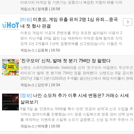
터로서의 타격감 등 기본기는 갖췄으나 복잡한 지형의 레벨 디자
인은 개선이 필요해 보입니다. 또한, 성장 트랙의 과도한 분절과
게임소개 |
정재훈
|
16:58
무기 다양성 부족 등 로그라이트 장르적 재미 측면에서도 보완이
요구됩니다. 개발사는 향후 캐릭터 추가 등을 통해 게임성을 다듬
[이슈]
미호요, 게임 유출 유저 2명 1심 유죄…중국
3
어 경쟁력을 확보할 계획입니다....
내 첫 형사 판결
미호요 게임의 미공개 콘텐츠를 무단 유포한 빌리빌리 이용자 2
명이 지난 4월 24일 열린 1심 재판에서 저작권 침해 혐의로 각각
징역 1년 2개월과 1년에 집행유예를 선고받았습니다. 이들은 지
난해 7월부터 원신 등 주요 게임의 영상을 유포해 60만 회 이상의
게임뉴스 |
김동휘
|
16:50
조회수를 기록했습니다. 미호요는 이번 판결이 새 사법해석 시행
이후 중국 내 첫 형사사건임을 강조하며 향후 무단 유출에 강경
'친구모아' 신작, 발매 첫 분기 794만 장 팔렸다
대응할 방침입니다....
닌텐도 스위치(Nintendo Switch)용 신작 '친구모아 아일랜드 두근두근
라이프'가 발매 첫 분기에 794만 장을 판매했다. 닌텐도는 6일 공시한
2027년 3월기 1분기(2026년 4~6월) 결산단신에서 해당 타이틀이 판매
를 크게 늘렸다고 밝혔다. 4월 16일 발매된 이 작품은 약 2개월 반 만에
게임뉴스 |
강민우
|
16:34
794만 장을 기록하며, 같은 기간 닌텐도 스위치...
[정보]
나인 소모처 추가 이후 시세 변동은? 거래소 시세
살펴보기
8월 5일 솔: 인챈트는 50레벨 특수 던전 '천궁의 성역'과 신규 수집을 추
가하는 업데이트를 진행했습니다. 영웅 스킬북으로 영웅 장비 선택 상자
를 제작하는 이벤트로 스킬북 소모가 급증했고, 신성 및 저주 주문서 가
격은 소폭 상승했습니다. 나인 코어 시세는 보합세를 유지 중이며, 신의
게임뉴스 |
박재훈
|
16:08
탑 관련 아이템은 사냥터 발견으로 가격이 안정화되었습니다. 상급 재료