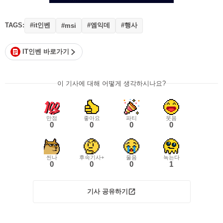
TAGS:
#it인벤
#엠익데
#행사
#msi
IT인벤 바로가기
이 기사에 대해 어떻게 생각하시나요?
만점
좋아요
파티
웃음
0
0
0
0
씬나
후속기사+
울음
녹는다
0
0
0
1
기사 공유하기