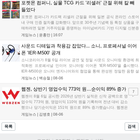
수요는 늘었으나 일반 재료는 현상을 유지하고 있으며, 영웅 등급 장비
포켓몬 컴퍼니, 실물 TCG 카드 '리셀러' 근절 위해 칼 빼
와 무기는 서버별로 등락을 보이고 있습니다....
들었다
포켓몬 컴퍼니가 카드팩 리셀러 근절을 위해 일본 공식 온라인 스토어
내 구매 인증 절차를 강화했다. 앞으로 30주년 기념팩 등 특정 상품을 구
매하려면 일본 거주자임을 증명하는 마이넘버카드 기반 디지털 신분증
이 필수다. 해당 상품들은 온라인 추첨제로만 판매되며, 이번 조치는 과
게임뉴스 |
윤홍만
|
16:07
도한 가격 급등을 막기 위한 특단의 대책이다. 향후 포켓몬 컴퍼니의 이
러한 정책이 시장 물량 안정화에 어떤 영향을 미칠지 업계의 이목이 쏠
사운드 디테일과 착용감 잡았다... 소니, 프로페셔널 이어
리고 있다....
폰 'IER-M500' 공개
소니코리아가 8월 6일 라이브 공연 및 정밀 사운드 모니터링 환경에 최
적화된 프로페셔널 인이어 모니터링 이어폰 'IER-M500'을 출시했다.
IER-M500은 모니터 엔지니어와의 협업을 통해 완성된 정밀한 음향 설
계와 뛰어난 수동 차음 성능을 갖춰, 외부 소음이 많은 환경에서도 디테
게임뉴스 |
백승철
|
08-06
일한 사운드를 전달하는 것이 특징이다. 인체공학적 디자인과 독자적인
피팅 서포터를 적용해 장시간 착용 시에도 안정적이고 편안한 환경을 제
웹젠, 상반기 영업수익 773억 원…순이익 89% 증가
7
공한다....
웹젠이 8월 6일 공시한 2026년 상반기 실적은 신작 공백으로 영
업수익 773억 원, 영업이익 110억 원을 기록하며 전년 대비 감소
했으나 당기순이익은 151억 원으로 89% 증가했습니다. 웹젠은
하반기부터 신작 공세를 예고하며 전략게임 '프로젝트 D1'의 정보
게임뉴스 |
김병호
|
08-06
공개와 '게이트 오브 게이츠'의 추가 정보를 발표할 계획입니다.
또한 '테르비스'는 일본 코미케에 출품하며 해외 시장 공략을 강화
목록
검색
합니다. 김태영 대표는 내년 신작 출시를 위해 하반기 적극적인
사업 일정을 추진하고 주주가치 제고에 힘쓰겠다고 밝혔습니