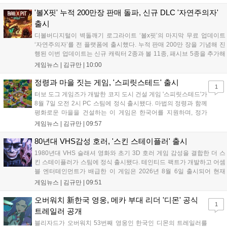
일랜드 이벤트로 펫 블레이즈와 팝시를 선보일 예정이다. 이번 업데이트
로 전략적 전투의 재미가 더욱 강화될 것으로 기대된다....
'볼X핏' 누적 200만장 판매 돌파, 신규 DLC '자연주의자'
출시
디볼버디지털이 벽돌깨기 로그라이트 ‘볼x핏’의 마지막 무료 업데이트
‘자연주의자’를 전 플랫폼에 출시했다. 누적 판매 200만 장을 기념해 진
행된 이번 업데이트는 신규 캐릭터 2종과 볼 11종, 패시브 5종을 추가해
전략적 재미를 높였다. 게임은 PC와 콘솔, 모바일에서 한글판으로 즐길
게임뉴스 |
김규만
|
10:00
수 있으며, 개발사는 조만간 게임과 관련한 새로운 소식을 전할 예정이
라고 밝혀 향후 행보에 기대감을 모으고 있다. 상세 정보는 공식 홈페이
정령과 마을 짓는 게임, '스피릿스테드' 출시
1
지에서 확인 가능하다....
터보 도그 게임즈가 개발한 코지 도시 건설 게임 '스피릿스테드'가
8월 7일 오전 2시 PC 스팀에 정식 출시됐다. 마법의 정령과 함께
평화로운 마을을 건설하는 이 게임은 한국어를 지원하며, 정가
10,700원에서 10% 할인된 9,630원에 판매된다. 플레이어는 어
게임뉴스 |
김규만
|
09:57
드벤처 모드와 크리에이티브 모드를 통해 자유롭게 마을을 꾸미
고 정령을 활용해 공동체를 성장시킬 수 있다. 따뜻한 손그림 그
80년대 VHS감성 호러, '스킨 스테이플러' 출시
래픽이 특징이며, 부담 없이 즐길 수 있는 힐링 게임으로 기대를
1980년대 VHS 슬래셔 영화와 초기 3D 호러 게임 감성을 결합한 더 스
모으고 있다....
킨 스테이플러가 스팀에 정식 출시됐다. 테인티드 팩트가 개발하고 어셈
블 엔터테인먼트가 배급한 이 게임은 2026년 8월 6일 출시되어 현재
15,000원에 판매 중이다. 캐리언 시티를 배경으로 연쇄살인 사건을 추적
게임뉴스 |
김규만
|
09:51
하는 두 형사의 이야기를 다루며, 거친 복고풍 그래픽과 블랙 코미디를
통해 밀도 높은 공포를 선사한다....
오버워치 新한국 영웅, 메카 부대 리더 '디몬' 공식
1
트레일러 공개
블리자드가 오버워치 53번째 영웅인 한국인 디몬의 트레일러를