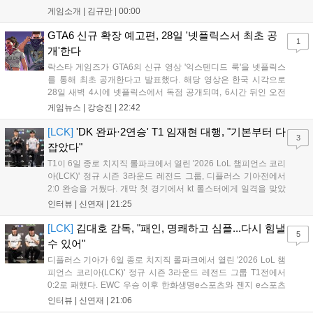
액션 시스템을 공개했습니다. 주인공 미야모토 무사시가 오니를
게임소개 |
김규만
|
00:00
정화하는 과정을 담았으며, 패링과 혼 흡수 등 전략적 전투 요소
가 특징입니다. 정식 출시를 앞두고 탄탄한 게임성을 선보여 기대
GTA6 신규 확장 예고편, 28일 '넷플릭스서 최초 공
1
감을 높였습니다....
개'한다
락스타 게임즈가 GTA6의 신규 영상 '익스텐디드 룩'을 넷플릭스
를 통해 최초 공개한다고 발표했다. 해당 영상은 한국 시각으로
28일 새벽 4시에 넷플릭스에서 독점 공개되며, 6시간 뒤인 오전
10시부터 공식 유튜브와 홈페이지에서도 확인할 수 있다. 기존보
게임뉴스 |
강승진
|
22:42
다 게임플레이 비중이 클 것으로 기대되는 가운데, 넷플릭스와의
이례적인 협업이 향후 게임 마케팅 방식에 어떤 변화를 가져올지
[LCK]
'DK 완파·2연승' T1 임재현 대행, "기본부터 다
3
전 세계 팬들의 이목이 쏠리고 있다....
잡았다"
T1이 6일 종로 치지직 롤파크에서 열린 '2026 LoL 챔피언스 코리
아(LCK)' 정규 시즌 3라운드 레전드 그룹, 디플러스 기아전에서
2:0 완승을 거뒀다. 개막 첫 경기에서 kt 롤스터에게 일격을 맞았
지만, 젠지 e스포츠의 홈 경기에서 원정 승리를 챙기며 분위기를
인터뷰 |
신연재
|
21:25
다잡은 T1은 이날 게임에서는 경기력이 완전히 제 궤도에 오른 듯
한 모습이었다. 다음은...
[LCK]
김대호 감독, "패인, 명쾌하고 심플...다시 힘낼
5
수 있어"
디플러스 기아가 6일 종로 치지직 롤파크에서 열린 '2026 LoL 챔
피언스 코리아(LCK)' 정규 시즌 3라운드 레전드 그룹 T1전에서
0:2로 패했다. EWC 우승 이후 한화생명e스포츠와 젠지 e스포츠
를 잡아내며 기세를 끌어올렸지만, 경기력이 제 궤도에 오른 T1은
인터뷰 |
신연재
|
21:06
확실히 강했다. 경기 종료 후 기자회견에 참석한 김대호 감독은