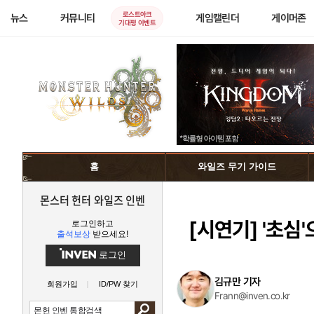
로스트아크
뉴스
커뮤니티
게임캘린더
게이머존
기대평 이벤트
홈
와일즈 무기 가이드
몬스터 헌터 와일즈 인벤
[시연기]
'초심'
로그인하고
출석보상
받으세요!
로그인
김규만 기자
회원가입
ID/PW 찾기
Frann@inven.co.kr