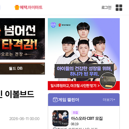
혜택.아이마트
로그인
인
벤
전
체
사
이
트
맵
월드 DB
페인 이볼브드
게임 캘린더
더보기+
모집
아스오라 CBT 모집
2026-06-11 00:00
08.19