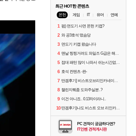
최근 HOT한 콘텐츠
몬헌
게임
IT
유머
연예
1
펌) 면도기 사면 몬헌 키캡?
2
와 공3호석 떴슴당
3
면도기 키캡 왔습니다
4
맨날 찡찡거려도 와일즈 G급은 해야하니까 접속 jpg
5
접대 패턴 많이 나와서 쉬는시간없이 빡딜한것같은데..
6
호석 컨텐츠 -완-
7
딴겜후기] 비스트오브리인카네이션 하...
8
챌린지퀘좀 도와주실분..?
9
이건 아니죠.. 0.13차이라니..
10
딴겜후기)나도 비스트 오브 리인카네이션 후기
PC 견적이 궁금하다면?
IT인벤 견적게시판