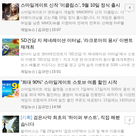
오프라인 연계 프로그램을 순차적으로 선보이며 e스포츠 생태계 확장에
스마일게이트 신작 '이클립스', 9월 10일 정식 출시
4
나설 계획이다....
스마일게이트가 엔픽셀이 개발한 MMORPG 신작 이클립스: 더
어웨이크닝을 오는 9월 10일 정식 출시합니다. 이 게임은 플레이
부담을 낮춘 MMOLite를 지향하며 전략적 전투와 선택형 PvP를
특징으로 합니다. 현재 공식 홈페이지와 앱 마켓에서 사전등록을
게임뉴스 |
김규만
|
15:07
진행 중이며 참여자에게는 초월 소환권 등 다양한 보상을 제공합
니다. 또한 카카오톡 채널 추가 시 주차별 스페셜 쿠폰과 한정 스
SD건담 지 제네레이션 이터널, '라크로아의 용사' 이벤트
킨, 경품 이벤트 등 풍성한 혜택을 마련해 이용자들의 기대를 모
재개최
으고 있습니다....
반다이 남코 엔터테인먼트가 ‘SD건담 지 제네레이션 이터널’에서 스토
리 이벤트 ‘SD건담 외전Ⅰ 지크 지온 편 라크로아의 용사’를 재개최한다.
보스 배틀로 카드다스 코인을 얻고 강적 습격 이벤트로 SSR 나이트 건
담을 획득할 수 있다. 로그인 보너스로 최대 다이아 3,000개를 지급하며,
게임뉴스 |
김규만
|
15:01
8월 31일까지 실물대 유니콘 건담 입상 피날레를 기념해 SSR 유닛을 전
원 증정한다. 또한 9월 30일까지 공식 유튜브에서 특별 프로그램을 시청
"최대 90%" 스마일게이트 스토브 여름 할인 시작
할 수 있다....
스마일게이트 게임 플랫폼 스토브가 7일부터 17일까지 500여 종의 게
임을 최대 90% 할인하는 쿨썸머 빅세일을 진행한다. 페치카 등 다양한
게임이 포함되며 3차에 걸친 할인 쿠폰도 제공된다. 15일에는 1920년대
경성 배경의 신작 그날의 신문이 출시되며, 15일부터 17일까지는 국내
게임뉴스 |
김규만
|
14:58
개발사 게임을 위한 시크릿 쿠폰도 추가 발행될 예정이다. 자세한 내용
은 공식 페이지에서 확인 가능하다....
[기획]
검은사막 최초의 '하이퍼 부스트', 직접 해봤
2
습니다
펄어비스는 7월 29일부터 '검은사막'에서 신규 및 복귀 이용자를