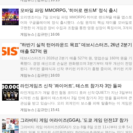
이며 출시를 기념해 접속 시 영웅 경험치와 다이아몬드 등 다양한 성장
지원 보상을 제공한다. 상세 내용은 공식 커뮤니티에서 확인 가능하다....
모바일 파밍 MMORPG, '히어로 랜드M' 정식 출시
오리엔조이는 7일 모바일 파밍 MMORPG 히어로 랜드M을 애플 앱스토
어와 구글플레이에 정식 출시했다. 스팀 원작의 핵심 재미를 모바일로
구현한 이 게임은 장비 수집과 조합을 통한 영웅 성장이 특징이며, 3개의
무기 스킬을 활용한 전략적 전투와 길드전 등 다양한 콘텐츠를 제공한
게임뉴스 |
김규만
|
16:06
다. 정식 출시를 기념해 사전예약자 50만 명 달성 보상을 포함한 다양한
혜택을 지급하며, 상세 내용은 공식 라운지에서 확인할 수 있다. 이용자
"하반기 실적 턴어라운드 목표" 데브시스터즈, 26년 2분기
는 게임 접속 및 주요 콘텐츠 플레이를 통해 성장을 지원받을 수 있다....
매출 527억 원
데브시스터즈가 2026년 2분기 매출 527억 원, 영업손실 160억 원을 기
록했다. 경영 쇄신으로 손실은 완화됐으며 3분기부터 재무 개선이 전망
된다. 쿠키런 클래식과 신작 쿠키런 키우기가 흥행 중이며, 쿠키런 키우
기는 13일 첫 업데이트를 시작으로 2주 간격의 콘텐츠를 제공한다. 또한
게임뉴스 |
김규만
|
16:03
9월 미국 로블록스 개발자 컨퍼런스에 참여해 IP 생태계를 확장할 계획
이다. 회사는 비용 효율화와 신작 흥행을 통해 하반기 실적 턴어라운드
라인게임즈 신작 '콰이어트', 테스트 참가자 3만 돌파
를 이끌 방침이다....
라인게임즈가 개발 중인 협동 코미디 호러 신작 QUIET가 지난 3일부터
시작된 스팀 플레이 테스트에서 3일 만에 참가자 3만 명을 돌파하며 큰
관심을 받고 있습니다. 오리 외계인이 보스를 피해 탈출하는 이 게임은
최대 4인 협동을 지원하며, 소음 관리와 물리 법칙을 활용한 전략적 플레
게임뉴스 |
김규만
|
15:41
이가 핵심입니다. 라인게임즈는 수집된 이용자 피드백을 반영해 게임성
을 개선 중이며, 상세 정보는 스팀 페이지에서 확인 가능합니다....
그라비티 게임 어라이즈(GGA), '도쿄 게임 던전13' 참가
그라비티 게임 어라이즈(GGA)가 오는 8월 8일 오전 11시부터 오후 5시
까지 일본 도쿄도립 산업무역센터 하마마쓰초관에서 열리는 인디 게임