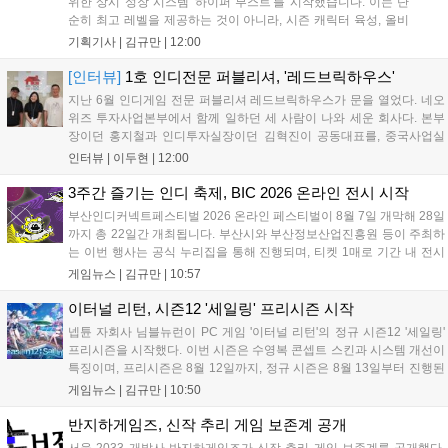
위한 상시 성장 시스템 '하이퍼 부스트'를 시작했습니다. 이는 단
순히 최고 레벨을 제공하는 것이 아니라, 시즌 캐릭터 육성, 올비
아 아카데미 수료, 아침의 나라 설화 진행 등 4단계 과정을 통해
기획기사 |
김규만
|
12:00
게임에 적응하며 공방합 750을 목표로 성장하는 구조입니다. 이
용자는 과제를 완수하며 동(V) 투발라 장비와 검은별 무기, 카라
[인터뷰]
1호 인디전문 퍼블리셔, '레드브릭하우스'
자드 장신구 등을 획득해 주요 콘텐츠에 진입할 수 있습니다....
지난 6월 인디게임 전문 퍼블리셔 레드브릭하우스가 문을 열었다. 네오
위즈 투자사업본부에서 함께 일하던 세 사람이 나와 세운 회사다. 본부
장이던 홍지철과 인디투자실장이던 김혁진이 공동대표를, 중국사업실
장이던 이민정이 이사를 맡았다. 출범 한 달여 만에 위메이드맥스의 전
인터뷰 |
이두현
|
12:00
략적 투자와 카카오벤처스 등 5개 벤처캐피털의 재무적 투자가 연달아
들어왔다. 서비스 중인...
3주간 즐기는 인디 축제, BIC 2026 온라인 전시 시작
부산인디커넥트페스티벌 2026 온라인 페스티벌이 8월 7일 개막해 28일
까지 총 22일간 개최됩니다. 부산시와 부산정보산업진흥원 등이 주최하
는 이번 행사는 공식 누리집을 통해 진행되며, 티켓 1매로 기간 내 전시
작을 제한 없이 체험할 수 있습니다. 일반 및 루키 부문 등 다양한 인디게
게임뉴스 |
김규만
|
10:57
임을 선보이며 개발자와의 소통 기능도 제공합니다. 장소 제약 없이 전
세계 누구나 참여 가능한 이번 행사는 역대 최대 규모로 열려 인디게임
이터널 리턴, 시즌12 '세일링' 프리시즌 시작
생태계 확장에 기여할 전망입니다....
넵튠 자회사 님블뉴런이 PC 게임 '이터널 리턴'의 정규 시즌12 '세일링'
프리시즌을 시작했다. 이번 시즌은 수영복 콘셉트 스킨과 시스템 개선이
특징이며, 프리시즌은 8월 12일까지, 정규 시즌은 8월 13일부터 진행된
다. 실험체 관찰일지 추가와 후반부 전략 강화를 위한 다중 크로노 스피
게임뉴스 |
김규만
|
10:50
어 도입 등 다양한 업데이트와 풍성한 이벤트가 마련되어 이용자들의 기
대를 모으고 있다....
반지하게임즈, 신작 추리 게임 보존계 공개
서울 2033 개발사 반지하게임즈가 신작 추리 게임 보존계를 공개했다.