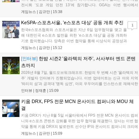
전시회 ‘도쿄 게임 던전 13’에 참가합니다. GGA는 이번 행사에서
‘JALECO ARCADE COLLECTION’ 시리즈의 미공개 작품 12종을 최초
게임뉴스 |
김규만
|
15:38
공개하며, ‘다함께 쿠키요미. 월드 한국 Ver.’ 등 다양한 인디 게임을 선보
입니다. 시연 참여 관람객에게는 선착순으로 특별 굿즈를 증정하며, 인
KeSPA-스포츠서울, 'e스포츠 대상' 공동 개최 추진
1
디 게임 생태계 활성화와 신규 타이틀 반응 확인을 목표로 합니다....
한국e스포츠협회와 스포츠서울은 지난 6일 업무협약을 맺고 올
해 대한민국 e스포츠 발전을 위한 ‘e스포츠 대상’을 공동 개최하
기로 합의했습니다. 양측은 이번 협약을 통해 시상식의 공정성과
전문성을 강화하고 MZ세대를 겨냥한 미디어 영향력을 확대해 e
게임뉴스 |
김규만
|
15:12
스포츠 전 종목을 아우르는 대표 연례 행사로 육성할 계획입니다.
김영만 회장은 10년 만에 재추진되는 이번 시상식이 e스포츠의
[인터뷰]
한밤 시즌2 '울라텍의 저주', 서사부터 엔드 콘텐
성과와 가치를 널리 알리는 권위 있는 행사가 되도록 노력하겠다
츠까지
고 밝혔습니다....
2026년 8월 7일, 월드오브워크래프트: 한밤의 두 번째 시즌 '울라텍의 저
주' 개발자 인터뷰가 진행되었습니다. 이번 업데이트는 신규 야외 지역
'똬리의 섬'과 공격대 '맹독 심연', 야외 우두머리를 인스턴스로 재해석한
'소굴'을 포함합니다. 개발진은 하우징 시스템 개선 및 신화+ 던전 로테이
인터뷰 |
정재훈
|
15:09
션, 공격대 보상 강화 등을 예고하며, 한국 팬들의 열정적인 성원에 감사
를 표했습니다....
키움 DRX, FPS 전문 MCN 온사이드 컴퍼니와 MOU 체
결
키움 DRX가 지난 8월 5일 서울타워에서 FPS 전문 MCN 온사이드 컴퍼
니와 e스포츠 콘텐츠 강화를 위한 업무 협약을 체결했다. 양사는 이번 협
약을 통해 키움 DRX의 발로란트 선수단 IP와 온사이드 컴퍼니의 크리에
이터 네트워크를 결합하여 정규 및 특별 콘텐츠를 공동 기획한다. 또한
게임뉴스 |
김규만
|
15:09
디지털 콘텐츠 제작을 넘어 팬들이 직접 참여하는 오프라인 행사 등 온·