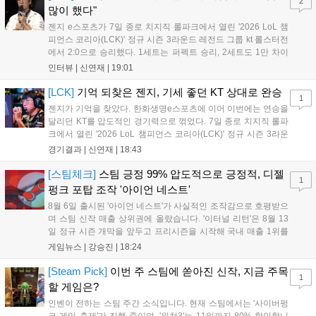
2
출시할 계획이다. 그라비티는 조인트벤처 설립과 라그나로크 에코 시스
많이 했다"
템 구축을 통해 신성장 동력을 확보할 방침이다....
젠지 e스포츠가 7일 종로 치지직 롤파크에서 열린 '2026 LoL 챔
피언스 코리아(LCK)' 정규 시즌 3라운드 레전드 그룹 kt 롤스터전
에서 2:0으로 승리했다. 1세트는 퍼펙트 승리, 2세트도 1만 차이
를 벌리며 25분 만에 승리하면서 말 그대로 압도적인 경기력을 선
인터뷰 |
신연재
|
19:01
보였다. '룰러' 박재혁은 1세트 코그모, 2세트 이즈리얼로 맹활약
하며 POM에 선정됐...
[LCK]
기억 되찾은 젠지, 기세 좋던 KT 상대로 완승
1
젠지가 기억을 찾았다. 한화생명e스포츠에 이어 이번에는 연승을
달리던 KT를 압도적인 경기력으로 꺾었다. 7일 종로 치지직 롤파
크에서 열린 '2026 LoL 챔피언스 코리아(LCK)' 정규 시즌 3라운
드 레전드 그룹, kt 롤스터와 젠지 e스포츠의 대결에서 젠지가 압
경기결과 |
신연재
|
18:43
승을 거뒀다. 개막주까지만 해도 급격하게 흔들리던 젠지였지만,
기억을 되찾기라도 한 듯 1,...
[스팀체크]
스팀 긍정 99% 압도적으로 긍정적, 디젤
1
펑크 포탑 조작 '아이언 네스트'
8월 6일 출시된 '아이언 네스트'가 사실적인 조작감으로 호평받으
며 스팀 신작 매출 상위권에 올랐습니다. '이터널 리턴'은 8월 13
일 정규 시즌 개막을 앞두고 프리시즌을 시작해 국내 매출 1위를
기록했습니다. 25주년을 맞은 '고스트 리콘' 시리즈는 8월 6일 쇼
게임뉴스 |
강승진
|
18:24
케이스와 함께 대규모 할인을 진행하며 순위가 급상승했고, 신작
'마블 투혼: 파이팅 소울즈'와 레트로 수리 시뮬레이션 '리스토
[Steam Pick]
이번 주 스팀에 쏟아진 신작, 지금 주목
1
리'도 스팀에 정식 출시되었습니다....
할 게임은?
인벤이 전하는 스팀 주간 소식입니다. 현재 스팀에서는 '사이버펑
크 게임 축제'가 진행 중이며, '위쳐3'는 11일까지 80% 할인합니