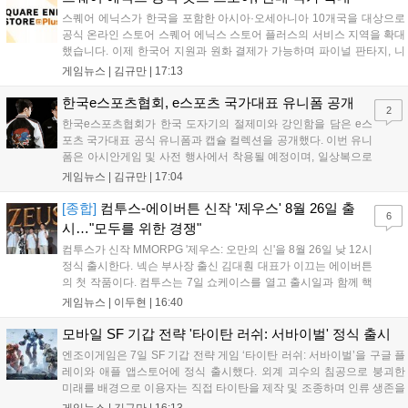
스퀘어 에닉스가 한국을 포함한 아시아·오세아니아 10개국을 대상으로
공식 온라인 스토어 스퀘어 에닉스 스토어 플러스의 서비스 지역을 확대
했습니다. 이제 한국어 지원과 원화 결제가 가능하며 파이널 판타지, 니
어 등 주요 게임의 피규어, 굿즈를 구매할 수 있습니다. 신상품이 순차적
게임뉴스 |
김규만
|
17:13
으로 추가될 예정이며 이용자는 사이트에서 국가를 한국으로 설정해 이
용 가능합니다....
한국e스포츠협회, e스포츠 국가대표 유니폼 공개
2
한국e스포츠협회가 한국 도자기의 절제미와 강인함을 담은 e스
포츠 국가대표 공식 유니폼과 캡슐 컬렉션을 공개했다. 이번 유니
폼은 아시안게임 및 사전 행사에서 착용될 예정이며, 일상복으로
구성된 컬렉션은 오는 8월 28일부터 골스튜디오 공식 홈페이지
게임뉴스 |
김규만
|
17:04
와 무신사, 오프라인 매장에서 판매된다. 다만 아시안게임 결선에
서는 대회 규정에 따라 별도의 유니폼을 착용할 계획이다....
[종합]
컴투스-에이버튼 신작 '제우스' 8월 26일 출
6
시…"모두를 위한 경쟁"
컴투스가 신작 MMORPG '제우스: 오만의 신'을 8월 26일 낮 12시
정식 출시한다. 넥슨 부사장 출신 김대훤 대표가 이끄는 에이버튼
의 첫 작품이다. 컴투스는 7일 쇼케이스를 열고 출시일과 함께 핵
심 콘텐츠, 유료화 정책, 운영 방향을 공개했다. 캐릭터명 선점은
게임뉴스 |
이두현
|
16:40
8월 13일 오후 8시 시작한다. '제우스: 오만의 신'은 최고신 제우스
의 오만으로 균열이...
모바일 SF 기갑 전략 '타이탄 러쉬: 서바이벌' 정식 출시
엔조이게임은 7일 SF 기갑 전략 게임 ‘타이탄 러쉬: 서바이벌’을 구글 플
레이와 애플 앱스토어에 정식 출시했다. 외계 괴수의 침공으로 붕괴한
미래를 배경으로 이용자는 직접 타이탄을 제작 및 조종하며 인류 생존을
위한 전투를 펼친다. 지휘관 모집, 피난처 운영, 연맹 협동 콘텐츠가 특징
게임뉴스 |
김규만
|
16:13