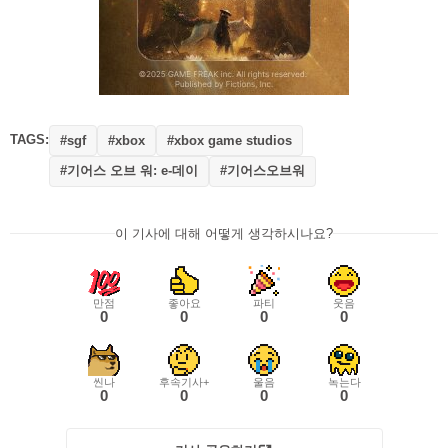
TAGS:
#sgf
#xbox
#xbox game studios
#기어스 오브 워: e-데이
#기어스오브워
이 기사에 대해 어떻게 생각하시나요?
만점
좋아요
파티
웃음
0
0
0
0
씬나
후속기사+
울음
녹는다
0
0
0
0