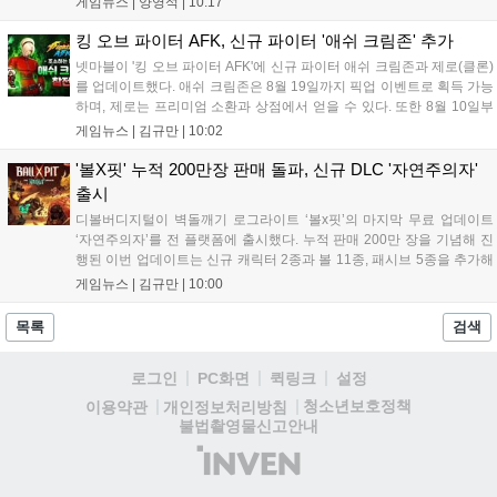
게임뉴스 |
양영석
|
10:17
다. 현재 25개 이상의 프로젝트에 도입된 이 서비스는 사후 대응
중심의 운영 방식을 사전 대비 체계로 전환하며 데이터 기반의 효
킹 오브 파이터 AFK, 신규 파이터 '애쉬 크림존' 추가
율적인 의사결정을 지원하고 있습니다....
넷마블이 '킹 오브 파이터 AFK'에 신규 파이터 애쉬 크림존과 제로(클론)
를 업데이트했다. 애쉬 크림존은 8월 19일까지 픽업 이벤트로 획득 가능
하며, 제로는 프리미엄 소환과 상점에서 얻을 수 있다. 또한 8월 10일부
터 14일까지 럭키 엘피 이벤트로 론을, 13일부터 26일까지 트로피칼 아
게임뉴스 |
김규만
|
10:02
일랜드 이벤트로 펫 블레이즈와 팝시를 선보일 예정이다. 이번 업데이트
로 전략적 전투의 재미가 더욱 강화될 것으로 기대된다....
'볼X핏' 누적 200만장 판매 돌파, 신규 DLC '자연주의자'
출시
디볼버디지털이 벽돌깨기 로그라이트 ‘볼x핏’의 마지막 무료 업데이트
‘자연주의자’를 전 플랫폼에 출시했다. 누적 판매 200만 장을 기념해 진
행된 이번 업데이트는 신규 캐릭터 2종과 볼 11종, 패시브 5종을 추가해
전략적 재미를 높였다. 게임은 PC와 콘솔, 모바일에서 한글판으로 즐길
게임뉴스 |
김규만
|
10:00
수 있으며, 개발사는 조만간 게임과 관련한 새로운 소식을 전할 예정이
라고 밝혀 향후 행보에 기대감을 모으고 있다. 상세 정보는 공식 홈페이
목록
검색
지에서 확인 가능하다....
로그인
PC화면
퀵링크
설정
청소년보호정책
이용약관
개인정보처리방침
불법촬영물신고안내
(주)
인