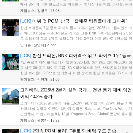
에서 열리며 이후 판교점으로 이동한다. 행사장에는 체험, 스페셜, 무대
존이 마련됐으며 8일 오후 2시 인비테이셔널, 15일 오후 2시 스트리머
게임뉴스 |
김병호
|
23:08
매치, 17일 오후 7시 30분 QWER 공연 등 다채로운 일정이 준비되어 있
다. 사전 예약은 조기 마감될 만큼 큰 인기를 끌고 있다....
[LCK]
데뷔 첫 POM '남궁', "잘해준 팀원들에게 고마워"
한진 브리온이 7일 종로 치지직 롤파크에서 열린 '2026 LoL 챔피언스 코
리아(LCK)' 정규 시즌 3라운드 라이즈 그룹 BNK 피어엑스전에서 2:0으
로 승리하며 그룹 1위로 올라섰다. 개막 2연패 이후 곧바로 2연승을 만
들어내면서 이어질 4라운드에 대한 기대감을 올렸다. 다음은 이날 데뷔
인터뷰 |
신연재
|
21:22
첫 POM을 수상한 '남궁' 남궁성훈의 POM 인터뷰 전문이다....
[LCK]
한진 브리온, BNK 피어엑스 꺾고 '라이즈 1위' 등극
7일 종로 치지직 롤파크에서 열린 '2026 LoL 챔피언스 코리아(LCK)' 정
규 시즌 3라운드 라이즈 그룹, BNK 피어엑스와 한진 브리온의 대결에서
한진 브리온이 2:0으로 승리했다. 이번 승리로 한진 브리온은 BNK 피어
엑스를 제치고 라이즈 그룹 1위로 올라섰다. 1세트, 한진 브리온이 '로머'
경기결과 |
신연재
|
21:06
조우진의 로크를 중심으로 게임을 유리하게 풀어갔다. '...
그라비티, 2026년 2분기 실적 공개… 전년 동기 대비 영업
이익 40.2% 증가
그라비티가 2026년 2분기 매출 1,619억 원, 영업이익 276억 원을 기록
하며 내실 성장을 이뤘다. 상반기 실적은 ‘Ragnarok: The New World’가
견인했다. 하반기에는 8월 18일 ‘Ragnarok Zero: Global’ 동남아 출시를
시작으로 9월 3일 ‘달려라 헤베레케 EX’, 9월 22일 ‘갈바테인’ 등 다양한
게임뉴스 |
윤홍만
|
19:38
신작을 선보인다. 4분기에는 ‘쟈레코 아케이드 콜렉션’과 ‘라이트 오디세
이’ 출시가 예정돼 있으며, 2027년에는 ‘Ragnarok 3’ 등 대작을 글로벌
[LCK]
2연속 POM '룰러', "'듀로'와 바텀 구도 연습