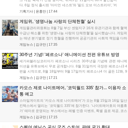
다. 6일 정식 출시된 '아이언 네스트'와 '필드 오브 미스트리아', '커
세어 코브'가 호평받고 있습니다. 한편, 7일 출시된 '마블 투혼'은
기획기사 |
윤홍만
|
17:44
태그 시스템에 대한 호불호가 갈리며 복합적 평가를 기록 중입니
다. 유비소프트의 '고스트리콘: 와일드랜드'는 7년 만의 대규모 업
게임위, '생명나눔 사랑의 단체헌혈' 실시
데이트 '라스트 라이츠'와 함께 95% 할인 중입니다....
게임물관리위원회는 8월 7일 부산 센텀지구 16개 유관기관과 함께 혈액
수급난 해소를 위한 '생명나눔 사랑의 단체헌혈'을 실시했습니다. 게임위
는 매년 분기별로 정기 헌혈을 진행하며 공공기관의 사회적 책임을 다하
고 있으며, 이번 행사에는 영화진흥위원회 등 14개 기관 임직원이 동참
게임뉴스 |
김규만
|
17:35
해 생명 나눔을 실천했습니다. 서태건 위원장은 이웃의 생명을 지키는
따뜻한 실천에 참여한 모든 임직원에게 감사의 뜻을 전하며 헌혈 문화
30주년 기념! '페르소나' 애니메이션 전편 유튜브 방영
확산에 앞장섰습니다....
세가퍼블리싱코리아가 페르소나 시리즈 30주년을 기념해 관련 애니메
이션을 유튜브에서 무료 공개합니다. 8월 31일까지 극장판 페르소나3 4
편을 시작으로, 8월 18일부터 9월 17일까지 페르소나4 더 골든 12화, 9
월 15일부터 10월 14일까지 페르소나5 시리즈가 순차 공개됩니다. 또한
게임뉴스 |
김규만
|
17:21
8월 16일까지 SNS를 통해 축하 메시지를 모집하며, 선정된 내용은 기념
영상 및 대형 전광판에 소개될 예정입니다....
카오스 제로 나이트메어, '코믹월드 335' 참가... 이용자 소
통 예고
스마일게이트의 ‘카오스 제로 나이트메어’가 오는 8월 15일과 16일 일산
킨텍스에서 열리는 ‘코믹월드 335’에 참가한다. ‘나이트메어호의 여름휴
가’ 테마로 운영되는 부스에서는 레벨 인증 이벤트, 특별 음료 제공, 코스
프레 모델 포토존 등 다채로운 행사가 진행된다. 유명 코스어 7인이 캐릭
게임뉴스 |
김규만
|
17:15
터로 변신해 이용자를 맞이하며, SNS 인증 시 추가 굿즈도 증정한다. 자
세한 정보는 공식 커뮤니티에서 확인 가능하다....
스퀘어 에닉스 공식 굿즈 스토어, 판매 국가 확대