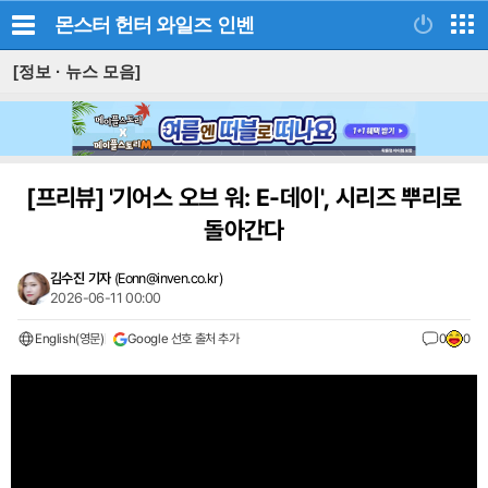
몬스터 헌터 와일즈
인벤
[정보 · 뉴스 모음]
[프리뷰]
'기어스 오브 워: E-데이', 시리즈 뿌리로
돌아간다
김수진 기자
(
Eonn@inven.co.kr
)
2026-06-11 00:00
English(영문)
Google 선호 출처 추가
0
0