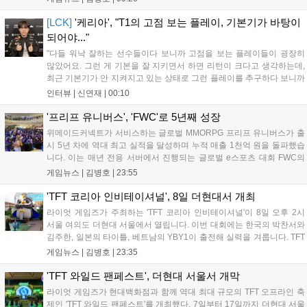
28일 오전 4시 넷플릭스를 통해 장편 영상 'Grand Theft Auto VI: An
Extended Look'을 최초 공개할 계획이다....
[LCK]
'케리아', "T1의 고점 보는 플레이, 기본기가 바탕이
되어야..."
"다들 워낙 잘하는 선수들이다 보니까 고점을 보는 플레이들이 굉장히
많았어요. 그런 게 기본을 잘 지키면서 하면 리턴이 크다고 생각하는데,
최근 기본기가 안 지켜지고 있는 상태로 그런 플레이를 추구하다 보니까
팀적으로 안 좋은 사고가 계속 많이 났던 것 같습니다." T1은 6일 서울 종
인터뷰 |
신연재
|
00:10
로구 치지직 롤파크에서 열린 '2026 LoL 챔피언스 코리아(LCK)'...
'프리프 유니버스', 'FWC'로 5년째 성장
위메이드커넥트가 서비스하는 글로벌 MMORPG 프리프 유니버스가 출
시 5년 차에 역대 최고 실적을 달성하며 누적 매출 1천억 원을 돌파했습
니다. 이는 매년 전용 서버에서 진행되는 글로벌 e스포츠 대회 FWC의
영향이 큽니다. FWC는 이용자가 동일한 조건에서 시즌을 함께 즐기는
게임뉴스 |
김병호
|
23:55
구조로, 올해 4월 시작된 FWC 2026은 전년 대비 매출과 이용자 지표가
대폭 상승하는 성과를 냈습니다. 오는 10월 필리핀 마닐라에서 총상금
'TFT 코리아 인비테이셔널', 8일 더현대서 개최
11만 달러 규모의 제4회 FWC 그랜드 파이널이 개최될 예정이며, 위메
라이엇 게임즈가 주최하는 'TFT 코리아 인비테이셔널'이 8일 오후 2시
이드커넥트는 이를 통해 커뮤니티 중심의 장기 성장 모델을 지속할 방침
서울 여의도 더현대 서울에서 열립니다. 이번 대회에는 한국의 박찬서와
입니다....
김주한, 일본의 타이틀, 베트남의 YBY1이 출전해 실력을 겨룹니다. TFT
는 소속팀 없이 개인 자격으로 참가하는 독특한 대회 구조를 가지며, 누
게임뉴스 |
김병호
|
23:35
구나 참여 가능한 '소파에서 왕관까지'라는 철학을 실천하고 있습니다.
17일까지 이어지는 이번 행사는 신규 세트 체험과 공연 등 다양한 즐길
'TFT 와일드 팬페스트', 더현대 서울서 개막
거리를 제공하며, 이후 현대백화점 판교점에서도 행사가 이어질 예정입
라이엇 게임즈가 현대백화점과 함께 역대 최대 규모의 TFT 오프라인 축
니다. 연말에는 라스베이거스 오픈이 개최됩니다....
제인 'TFT 와일드 팬페스트'를 개최했다. 7일부터 17일까지 더현대 서울