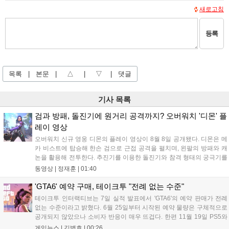
새로고침
등록
목록
|
본문
|
△
|
▽
|
댓글
기사 목록
검과 방패, 돌진기에 원거리 공격까지? 오버워치 '디몬' 플
레이 영상
오버워치 신규 영웅 디몬의 플레이 영상이 8월 8일 공개됐다. 디몬은 메
카 비스트에 탑승해 한손 검으로 근접 공격을 펼치며, 왼팔의 방패와 캐
논을 활용해 전투한다. 추진기를 이용한 돌진기와 참격 형태의 궁극기를
보유했고, 메카 파괴 시 맨몸으로 기관총을 사용하는 특징이 있다. 디몬
동영상 |
정재훈
|
01:40
은 오는 8월 12일 시작되는 시즌4 부산의 영웅들 업데이트를 통해 정식
출시될 예정이다....
'GTA6' 예약 구매, 테이크투 "전례 없는 수준"
테이크투 인터랙티브는 7일 실적 발표에서 'GTA6'의 예약 판매가 전례
없는 수준이라고 밝혔다. 6월 25일부터 시작된 예약 물량은 구체적으로
공개되지 않았으나 소비자 반응이 매우 뜨겁다. 한편 11월 19일 PS5와
Xbox 시리즈 X|S로 정식 출시될 예정이며, 록스타 게임즈는 한국 시각
게임뉴스 |
김병호
|
00:26