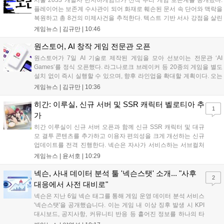
플레이어는 보존계 수사관이 되어 화재로 훼손된 문서 속 단어와 맥락을
복원하고 총 8건의 미제사건을 추적한다. 텍스트 기반 서사 강점을 살린
이번 게임은 정보 조합과 사건 재구성이 핵심이며, 현재 스팀 상점 페이
게임뉴스 |
김규만
|
10:46
지가 공개되었다. 반지하게임즈는 2027년 상반기 정식 출시를 목표로
개발에 박차를 가하고 있다....
원스토어, AI 창작 게임 전문관 오픈
원스토어가 7일 AI 기술로 제작된 게임을 모아 선보이는 전문관 ‘AI
Games’를 정식 오픈했다. 라그나로크 브레이커 등 20종의 게임을 별도
설치 없이 즉시 실행할 수 있으며, 향후 라인업을 확대할 계획이다. 오는
11일부터는 게임 실행 시 할인 쿠폰을 지급하는 오픈 기념 이벤트도 진
게임뉴스 |
김규만
|
10:36
행된다. 이번 서비스는 누구나 AI를 활용해 게임을 제작하고 유통할 수
있는 환경을 조성해 창작자와 이용자 모두에게 새로운 경험을 제공할 것
히간: 이루실, 신규 서버 및 SSR 캐릭터 벨로티아 추
1
으로 기대된다....
가
히간 이루실이 신규 서버 오픈과 함께 신규 SSR 캐릭터 및 대규
모 결투 콘텐츠를 추가하고 이용자 편의성을 크게 개선하는 신규
업데이트를 전격 진행한다. 넥슨은 자사가 서비스하는 서브컬처
게임 히간 이루실에 신규 서버 'world3'을 개설하고 신규 캐릭터
게임뉴스 |
윤서호
|
10:29
및 이벤트 스토리를 포함한 대규모 콘텐츠 업데이트를 적용했다.
이번 업데이트를 통해 어둠 속 서큐버스...
넥슨, 사내 데이터 분석 툴 '넥슨스탯' 소개... "사후
2
대응에서 사전 대비로"
넥슨은 지난 6일 넥슨 태그를 통해 게임 운영 데이터 분석 서비스
'넥슨스탯'을 공개했습니다. 이는 게임 내 이상 징후 발생 시 KPI
대시보드, 공지사항, 커뮤니티 반응 등 흩어진 정보를 하나의 타
임라인에 연결해 원인을 빠르게 파악하도록 돕는 관제 허브입니