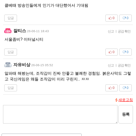
클베때 방송인들에게 인기가 대단했어서 기대됨
답글
0
0
잘티스
26-06-11 18:43
신고
|
공감 확인
서울좀비? 이터널시티
답글
0
0
자유비상
26-06-15 05:52
신고
|
공감 확인
알파때 해봤는데, 조작감이 진짜 안좋고 불쾌한 경험임. 붉은사막도 그렇
고 국산게임은 왜들 조작감이 이리 구린지.. ㅉㅉ
답글
0
0
새로고침
등록