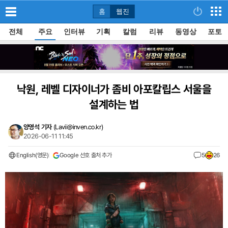
홈
웹진
전체
주요
인터뷰
기획
칼럼
리뷰
동영상
포토
낙원, 레벨 디자이너가 좀비 아포칼립스 서울을
설계하는 법
양영석 기자
(
Lavii@inven.co.kr
)
2026-06-11 11:45
English(영문)
Google 선호 출처 추가
5
26