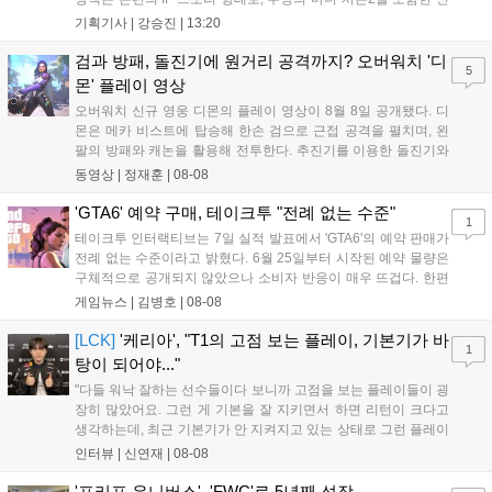
규 참전작과 크로스오버 합체기를 선보이며 작품을 완결 짓는다.
기획기사 |
강승진
|
13:20
기존 연출의 한계와 로봇 게임 시장의 어려움 속에서도 팬들이 원
하는 몰입감 있는 서사와 조합을 구현하며 시리즈의 미래를 향한
검과 방패, 돌진기에 원거리 공격까지? 오버워치 '디
5
새로운 가능성을 제시했다....
몬' 플레이 영상
오버워치 신규 영웅 디몬의 플레이 영상이 8월 8일 공개됐다. 디
몬은 메카 비스트에 탑승해 한손 검으로 근접 공격을 펼치며, 왼
팔의 방패와 캐논을 활용해 전투한다. 추진기를 이용한 돌진기와
참격 형태의 궁극기를 보유했고, 메카 파괴 시 맨몸으로 기관총을
동영상 |
정재훈
|
08-08
사용하는 특징이 있다. 디몬은 오는 8월 12일 시작되는 시즌4 부
산의 영웅들 업데이트를 통해 정식 출시될 예정이다....
'GTA6' 예약 구매, 테이크투 "전례 없는 수준"
1
테이크투 인터랙티브는 7일 실적 발표에서 'GTA6'의 예약 판매가
전례 없는 수준이라고 밝혔다. 6월 25일부터 시작된 예약 물량은
구체적으로 공개되지 않았으나 소비자 반응이 매우 뜨겁다. 한편
11월 19일 PS5와 Xbox 시리즈 X|S로 정식 출시될 예정이며, 록
게임뉴스 |
김병호
|
08-08
스타 게임즈는 한국 시각 28일 오전 4시 넷플릭스를 통해 장편 영
상 'Grand Theft Auto VI: An Extended Look'을 최초 공개할 계획
[LCK]
'케리아', "T1의 고점 보는 플레이, 기본기가 바
1
이다....
탕이 되어야..."
"다들 워낙 잘하는 선수들이다 보니까 고점을 보는 플레이들이 굉
장히 많았어요. 그런 게 기본을 잘 지키면서 하면 리턴이 크다고
생각하는데, 최근 기본기가 안 지켜지고 있는 상태로 그런 플레이
를 추구하다 보니까 팀적으로 안 좋은 사고가 계속 많이 났던 것
인터뷰 |
신연재
|
08-08
같습니다." T1은 6일 서울 종로구 치지직 롤파크에서 열린 '2026
LoL 챔피언스 코리아(LCK)'...
'프리프 유니버스', 'FWC'로 5년째 성장