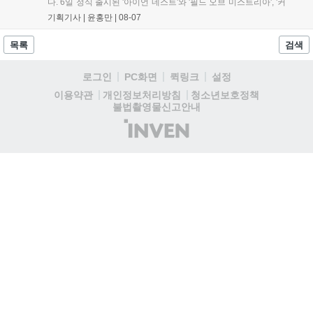
다. 6일 정식 출시된 '아이언 네스트'와 '필드 오브 미스트리아', '커
세어 코브'가 호평받고 있습니다. 한편, 7일 출시된 '마블 투혼'은
기획기사 |
윤홍만
|
08-07
태그 시스템에 대한 호불호가 갈리며 복합적 평가를 기록 중입니
다. 유비소프트의 '고스트리콘: 와일드랜드'는 7년 만의 대규모 업
목록
검색
데이트 '라스트 라이츠'와 함께 95% 할인 중입니다....
로그인
PC화면
퀵링크
설정
청소년보호정책
이용약관
개인정보처리방침
불법촬영물신고안내
(주)
인
벤