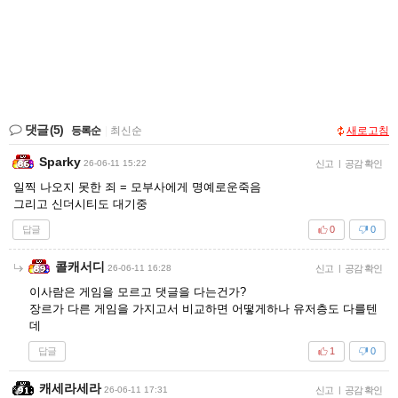
댓글
(5)
등록순
|
최신순
새로고침
Sparky
26-06-11 15:22
신고
|
공감 확인
일찍 나오지 못한 죄 = 모부사에게 명예로운죽음
그리고 신더시티도 대기중
답글
0
0
콜캐서디
26-06-11 16:28
신고
|
공감 확인
이사람은 게임을 모르고 댓글을 다는건가?
장르가 다른 게임을 가지고서 비교하면 어떻게하나 유저층도 다를텐
데
답글
1
0
캐세라세라
26-06-11 17:31
신고
|
공감 확인