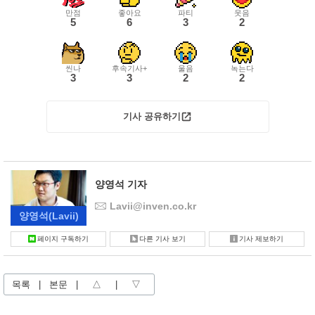
만점
좋아요
파티
웃음
5
6
3
2
씬나
후속기사+
울음
녹는다
3
3
2
2
기사 공유하기
양영석 기자
Lavii@inven.co.kr
양영석
(Lavii)
페이지 구독하기
다른 기사 보기
기사 제보하기
목록
|
본문
|
△
|
▽