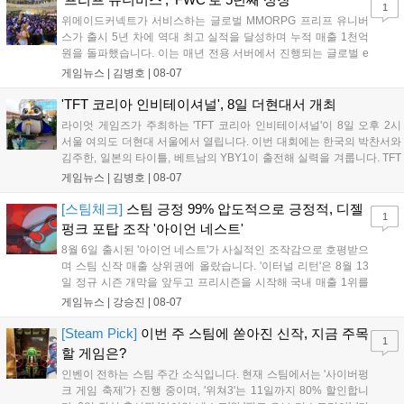
1
위메이드커넥트가 서비스하는 글로벌 MMORPG 프리프 유니버
스가 출시 5년 차에 역대 최고 실적을 달성하며 누적 매출 1천억
원을 돌파했습니다. 이는 매년 전용 서버에서 진행되는 글로벌 e
스포츠 대회 FWC의 영향이 큽니다. FWC는 이용자가 동일한 조
게임뉴스 |
김병호
|
08-07
건에서 시즌을 함께 즐기는 구조로, 올해 4월 시작된 FWC 2026
은 전년 대비 매출과 이용자 지표가 대폭 상승하는 성과를 냈습니
'TFT 코리아 인비테이셔널', 8일 더현대서 개최
다. 오는 10월 필리핀 마닐라에서 총상금 11만 달러 규모의 제4회
라이엇 게임즈가 주최하는 'TFT 코리아 인비테이셔널'이 8일 오후 2시
FWC 그랜드 파이널이 개최될 예정이며, 위메이드커넥트는 이를
서울 여의도 더현대 서울에서 열립니다. 이번 대회에는 한국의 박찬서와
통해 커뮤니티 중심의 장기 성장 모델을 지속할 방침입니다....
김주한, 일본의 타이틀, 베트남의 YBY1이 출전해 실력을 겨룹니다. TFT
는 소속팀 없이 개인 자격으로 참가하는 독특한 대회 구조를 가지며, 누
게임뉴스 |
김병호
|
08-07
구나 참여 가능한 '소파에서 왕관까지'라는 철학을 실천하고 있습니다.
17일까지 이어지는 이번 행사는 신규 세트 체험과 공연 등 다양한 즐길
[스팀체크]
스팀 긍정 99% 압도적으로 긍정적, 디젤
1
거리를 제공하며, 이후 현대백화점 판교점에서도 행사가 이어질 예정입
펑크 포탑 조작 '아이언 네스트'
니다. 연말에는 라스베이거스 오픈이 개최됩니다....
8월 6일 출시된 '아이언 네스트'가 사실적인 조작감으로 호평받으
며 스팀 신작 매출 상위권에 올랐습니다. '이터널 리턴'은 8월 13
일 정규 시즌 개막을 앞두고 프리시즌을 시작해 국내 매출 1위를
기록했습니다. 25주년을 맞은 '고스트 리콘' 시리즈는 8월 6일 쇼
게임뉴스 |
강승진
|
08-07
케이스와 함께 대규모 할인을 진행하며 순위가 급상승했고, 신작
'마블 투혼: 파이팅 소울즈'와 레트로 수리 시뮬레이션 '리스토
[Steam Pick]
이번 주 스팀에 쏟아진 신작, 지금 주목
1
리'도 스팀에 정식 출시되었습니다....
할 게임은?
인벤이 전하는 스팀 주간 소식입니다. 현재 스팀에서는 '사이버펑
크 게임 축제'가 진행 중이며, '위쳐3'는 11일까지 80% 할인합니