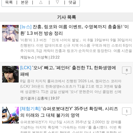
목록
|
본문
|
△
|
▽
|
댓글
기사 목록
[뉴스]
잔홍, 링코와 여름 이벤트, 수영복까지 총출동! '이
환' 1.3 버전 방송 정리
'이환'의 1.3 버전 「안개 너머의 별빛」이 8월 19일부터 9월 30일까지
진행된다. 이번 업데이트로 신규 지역 어스름 구역과 메인 스토리 6장이
추가되며, S급 캐릭터 잔홍과 링코가 순차적으로 등장한다. 여름 시즌을
맞아 비치발리볼, 수상 오토바이 등 다채로운 이벤트가 열리고, 캐릭터
게임뉴스 |
이성혁
|
23:22
렌더링 개선 및 랜덤 코스튬 등 편의성도 강화된다. 8월 11일까지 사용
가능한 교환 코드 3종이 제공되며, 상세 일정은 공식 채널을 통해 확인할
[LCK]
'오너' 빼고, '페인터' 출전한 T1, 한화생명에
8
수 있다....
패배
8일 종각 치지직 롤파크에서 진행된 '2026 LoL 챔피언스 코리아
(LCK)' 3라운드 한화생명e스포츠가 T1을 2:1로 꺾고 3연패 탈출
에 성공했다. T1은 금일 선발에 '오너' 문현준이 아닌 콜업된 신예
'페인터' 김은후를 투입했지만, 결국 1:2로 패배하고 말았다. T1은
경기결과 |
김홍제
|
19:37
'케리아'의 카밀이 좋은 플레이를 통해 한화생명 바텀 듀오의 점멸
을 빼냈다....
[체험기획]
'슈퍼로봇대전Y' 35주년 확장팩, 시리즈
1
의 미래와 그 대체 불가의 영역
슈퍼로봇대전Y가 지난 5일 시리즈 35주년 및 2,000만 장 판매를
기념하는 마지막 확장팩 ‘~가속하는 미래~’를 출시했다. 이번 확
장팩은 본편의 IF 스토리 형태로, 수성의 마녀 시즌2를 포함한 신