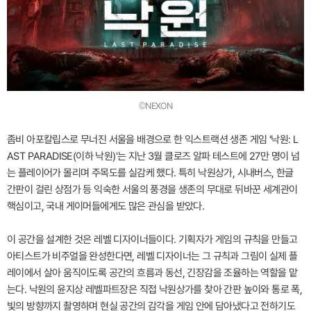
©NEXON
좀비 아포칼립스로 무너진 서울을 배경으로 한 익스트랙션 생존 게임 '낙원: L
AST PARADISE(이하 낙원)'는 지난 3월 클로즈 알파 테스트에 27만 명이 넘
는 플레이어가 몰리며 주목도를 실감케 했다. 특히 낙원상가, 시내버스, 한글
간판이 걸린 상점가 등 익숙한 서울의 풍경을 생존의 무대로 뒤바꾼 세계관이
핵심이고, 국내 게이머들에게도 많은 관심을 받았다.
이 공간을 설계한 것은 레벨 디자이너들이다. 기획자가 게임의 규칙을 만들고
아티스트가 비주얼을 완성한다면, 레벨 디자이너는 그 규칙과 그림이 실제 플
레이에서 살아 움직이도록 공간의 흐름과 동선, 긴장감을 조율하는 역할을 맡
는다. 낙원의 윤지상 레벨파트장은 직접 낙원상가를 찾아 간판 높이와 통로 폭,
빛의 방향까지 촬영하며 현실 공간의 감각을 게임 안에 담아냈다고 전하기도