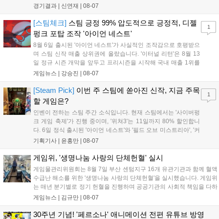
드 레전드 그룹, kt 롤스터와 젠지 e스포츠의 대결에서 젠지가 압
경기결과 |
신연재
|
08-07
승을 거뒀다. 개막주까지만 해도 급격하게 흔들리던 젠지였지만,
기억을 되찾기라도 한 듯 1,...
[스팀체크]
스팀 긍정 99% 압도적으로 긍정적, 디젤
1
펑크 포탑 조작 '아이언 네스트'
8월 6일 출시된 '아이언 네스트'가 사실적인 조작감으로 호평받으
며 스팀 신작 매출 상위권에 올랐습니다. '이터널 리턴'은 8월 13
일 정규 시즌 개막을 앞두고 프리시즌을 시작해 국내 매출 1위를
기록했습니다. 25주년을 맞은 '고스트 리콘' 시리즈는 8월 6일 쇼
게임뉴스 |
강승진
|
08-07
케이스와 함께 대규모 할인을 진행하며 순위가 급상승했고, 신작
'마블 투혼: 파이팅 소울즈'와 레트로 수리 시뮬레이션 '리스토
[Steam Pick]
이번 주 스팀에 쏟아진 신작, 지금 주목
1
리'도 스팀에 정식 출시되었습니다....
할 게임은?
인벤이 전하는 스팀 주간 소식입니다. 현재 스팀에서는 '사이버펑
크 게임 축제'가 진행 중이며, '위쳐3'는 11일까지 80% 할인합니
다. 6일 정식 출시된 '아이언 네스트'와 '필드 오브 미스트리아', '커
세어 코브'가 호평받고 있습니다. 한편, 7일 출시된 '마블 투혼'은
기획기사 |
윤홍만
|
08-07
태그 시스템에 대한 호불호가 갈리며 복합적 평가를 기록 중입니
다. 유비소프트의 '고스트리콘: 와일드랜드'는 7년 만의 대규모 업
게임위, '생명나눔 사랑의 단체헌혈' 실시
데이트 '라스트 라이츠'와 함께 95% 할인 중입니다....
게임물관리위원회는 8월 7일 부산 센텀지구 16개 유관기관과 함께 혈액
수급난 해소를 위한 '생명나눔 사랑의 단체헌혈'을 실시했습니다. 게임위
는 매년 분기별로 정기 헌혈을 진행하며 공공기관의 사회적 책임을 다하
고 있으며, 이번 행사에는 영화진흥위원회 등 14개 기관 임직원이 동참
게임뉴스 |
김규만
|
08-07
해 생명 나눔을 실천했습니다. 서태건 위원장은 이웃의 생명을 지키는
따뜻한 실천에 참여한 모든 임직원에게 감사의 뜻을 전하며 헌혈 문화
30주년 기념! '페르소나' 애니메이션 전편 유튜브 방영