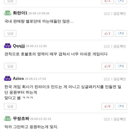
답글
2
0
화란아1
26-06-13 08:48
신고
|
공감 확인
국내 판매량 별로던데 까는애들만 많은...
답글
1
0
Qqqjjj
26-06-13 12:30
신고
|
공감 확인
갠적으로 호불호의 영역이 매우 겹쳐서 너무 아쉬운 게임이다
답글
0
0
Azios
26-06-13 17:53
신고
|
공감 확인
한국 게임 회사가 린라이크 만드는 게 아니고 싱글패키지를 만들면 일
단 응원부터 하는게
맞다고 봄 ㅋㅋㅋ
답글
0
0
무쌍초짜
26-06-13 22:10
신고
|
공감 확인
억까 그만하고 응원하는게 맞지.