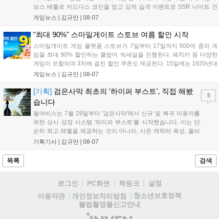
보스 배틀로 카드다스 코인을 얻고 강적 습격 이벤트로 SSR 나이트 건
담을 획득할 수 있다. 로그인 보너스로 최대 다이아 3,000개를 지급하며,
게임뉴스 |
김규만
|
08-07
8월 31일까지 실물대 유니콘 건담 입상 피날레를 기념해 SSR 유닛을 전
원 증정한다. 또한 9월 30일까지 공식 유튜브에서 특별 프로그램을 시청
"최대 90%" 스마일게이트 스토브 여름 할인 시작
할 수 있다....
스마일게이트 게임 플랫폼 스토브가 7일부터 17일까지 500여 종의 게
임을 최대 90% 할인하는 쿨썸머 빅세일을 진행한다. 페치카 등 다양한
게임이 포함되며 3차에 걸친 할인 쿠폰도 제공된다. 15일에는 1920년대
경성 배경의 신작 그날의 신문이 출시되며, 15일부터 17일까지는 국내
게임뉴스 |
김규만
|
08-07
개발사 게임을 위한 시크릿 쿠폰도 추가 발행될 예정이다. 자세한 내용
은 공식 페이지에서 확인 가능하다....
[기획]
검은사막 최초의 '하이퍼 부스트', 직접 해봤
5
습니다
펄어비스는 7월 29일부터 '검은사막'에서 신규 및 복귀 이용자를
위한 상시 성장 시스템 '하이퍼 부스트'를 시작했습니다. 이는 단
순히 최고 레벨을 제공하는 것이 아니라, 시즌 캐릭터 육성, 올비
아 아카데미 수료, 아침의 나라 설화 진행 등 4단계 과정을 통해
기획기사 |
김규만
|
08-07
게임에 적응하며 공방합 750을 목표로 성장하는 구조입니다. 이
용자는 과제를 완수하며 동(V) 투발라 장비와 검은별 무기, 카라
목록
검색
자드 장신구 등을 획득해 주요 콘텐츠에 진입할 수 있습니다....
로그인
PC화면
퀵링크
설정
청소년보호정책
이용약관
개인정보처리방침
불법촬영물신고안내
(주)