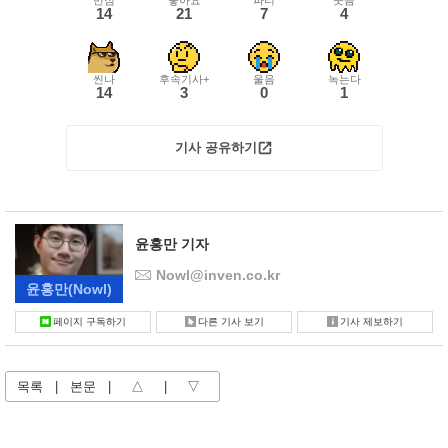
14
21
7
4
씬나
후속기사+
울음
녹는다
14
3
0
1
기사 공유하기
윤홍만 기자
Nowl@inven.co.kr
윤홍만
(Nowl)
페이지 구독하기
다른 기사 보기
기사 제보하기
목록
|
본문
|
△
|
▽