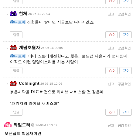
답글
0
0
천체
26-06-11 22:04
신고
|
공감 확인
@나르메
경험들이 쌓이면 지금보단 나아지겠죠
답글
0
0
개념초월자
26-06-14 20:05
신고
|
공감 확인
@나르메
이미 스토리개선한다고 했음...로드맵 나온지가 언제인데.
아직도 이런 멍멍이소리를 하는 사람이
답글
0
0
Coldnight
26-06-15 12:06
신고
|
공감 확인
붉은사막을 DLC 버전으로 라이브 서비스할 것 같은데
"패키지의 라이브 서비스화"
답글
0
0
와일드러쉬
26-06-11 13:52
신고
|
공감 확인
오픈월드 핵심재미인