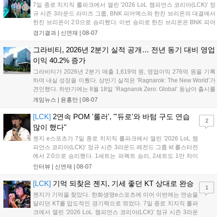
7일 종로 치지직 롤파크에서 열린 '2026 LoL 챔피언스 코리아(LCK)' 정
규 시즌 3라운드 라이즈 그룹, BNK 피어엑스와 한진 브리온의 대결에서
한진 브리온이 2:0으로 승리했다. 이번 승리로 한진 브리온은 BNK 피어
엑스를 제치고 라이즈 그룹 1위로 올라섰다. 1세트, 한진 브리온이 '로머'
경기결과 |
신연재
|
08-07
조우진의 로크를 중심으로 게임을 유리하게 풀어갔다. '...
그라비티, 2026년 2분기 실적 공개… 전년 동기 대비 영업
이익 40.2% 증가
그라비티가 2026년 2분기 매출 1,619억 원, 영업이익 276억 원을 기록
하며 내실 성장을 이뤘다. 상반기 실적은 ‘Ragnarok: The New World’가
견인했다. 하반기에는 8월 18일 ‘Ragnarok Zero: Global’ 동남아 출시를
시작으로 9월 3일 ‘달려라 헤베레케 EX’, 9월 22일 ‘갈바테인’ 등 다양한
게임뉴스 |
윤홍만
|
08-07
신작을 선보인다. 4분기에는 ‘쟈레코 아케이드 콜렉션’과 ‘라이트 오디세
이’ 출시가 예정돼 있으며, 2027년에는 ‘Ragnarok 3’ 등 대작을 글로벌
[LCK]
2연속 POM '룰러', "'듀로'와 바텀 구도 연습
2
출시할 계획이다. 그라비티는 조인트벤처 설립과 라그나로크 에코 시스
많이 했다"
템 구축을 통해 신성장 동력을 확보할 방침이다....
젠지 e스포츠가 7일 종로 치지직 롤파크에서 열린 '2026 LoL 챔
피언스 코리아(LCK)' 정규 시즌 3라운드 레전드 그룹 kt 롤스터전
에서 2:0으로 승리했다. 1세트는 퍼펙트 승리, 2세트도 1만 차이
를 벌리며 25분 만에 승리하면서 말 그대로 압도적인 경기력을 선
인터뷰 |
신연재
|
08-07
보였다. '룰러' 박재혁은 1세트 코그모, 2세트 이즈리얼로 맹활약
하며 POM에 선정됐...
[LCK]
기억 되찾은 젠지, 기세 좋던 KT 상대로 완승
1
젠지가 기억을 찾았다. 한화생명e스포츠에 이어 이번에는 연승을
달리던 KT를 압도적인 경기력으로 꺾었다. 7일 종로 치지직 롤파
크에서 열린 '2026 LoL 챔피언스 코리아(LCK)' 정규 시즌 3라운