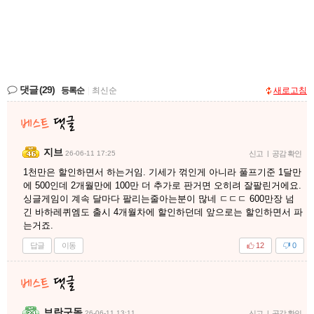
댓글
(29)
등록순
|
최신순
새로고침
지브
26-06-11 17:25
신고
|
공감 확인
1천만은 할인하면서 하는거임. 기세가 꺾인게 아니라 풀프기준 1달만
에 500인데 2개월만에 100만 더 추가로 판거면 오히려 잘팔린거에요.
싱글게임이 계속 달마다 팔리는줄아는분이 많네 ㄷㄷㄷ 600만장 넘
긴 바하레퀴엠도 출시 4개월차에 할인하던데 앞으로는 할인하면서 파
는거죠.
답글
이동
12
0
브란구독
26-06-11 13:11
신고
|
공감 확인