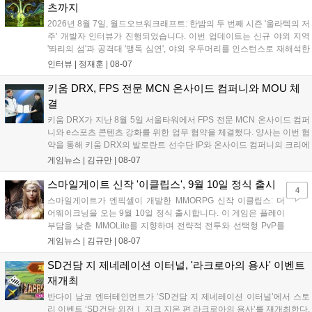
성과와 가치를 널리 알리는 권위 있는 행사가 되도록 노력하겠다
츠까지
고 밝혔습니다....
2026년 8월 7일, 월드오브워크래프트: 한밤의 두 번째 시즌 '울라텍의 저
주' 개발자 인터뷰가 진행되었습니다. 이번 업데이트는 신규 야외 지역
'똬리의 섬'과 공격대 '맹독 심연', 야외 우두머리를 인스턴스로 재해석한
'소굴'을 포함합니다. 개발진은 하우징 시스템 개선 및 신화+ 던전 로테이
인터뷰 |
정재훈
|
08-07
션, 공격대 보상 강화 등을 예고하며, 한국 팬들의 열정적인 성원에 감사
를 표했습니다....
키움 DRX, FPS 전문 MCN 온사이드 컴퍼니와 MOU 체
결
키움 DRX가 지난 8월 5일 서울타워에서 FPS 전문 MCN 온사이드 컴퍼
니와 e스포츠 콘텐츠 강화를 위한 업무 협약을 체결했다. 양사는 이번 협
약을 통해 키움 DRX의 발로란트 선수단 IP와 온사이드 컴퍼니의 크리에
이터 네트워크를 결합하여 정규 및 특별 콘텐츠를 공동 기획한다. 또한
게임뉴스 |
김규만
|
08-07
디지털 콘텐츠 제작을 넘어 팬들이 직접 참여하는 오프라인 행사 등 온·
오프라인 연계 프로그램을 순차적으로 선보이며 e스포츠 생태계 확장에
스마일게이트 신작 '이클립스', 9월 10일 정식 출시
4
나설 계획이다....
스마일게이트가 엔픽셀이 개발한 MMORPG 신작 이클립스: 더
어웨이크닝을 오는 9월 10일 정식 출시합니다. 이 게임은 플레이
부담을 낮춘 MMOLite를 지향하며 전략적 전투와 선택형 PvP를
특징으로 합니다. 현재 공식 홈페이지와 앱 마켓에서 사전등록을
게임뉴스 |
김규만
|
08-07
진행 중이며 참여자에게는 초월 소환권 등 다양한 보상을 제공합
니다. 또한 카카오톡 채널 추가 시 주차별 스페셜 쿠폰과 한정 스
SD건담 지 제네레이션 이터널, '라크로아의 용사' 이벤트
킨, 경품 이벤트 등 풍성한 혜택을 마련해 이용자들의 기대를 모
재개최
으고 있습니다....
반다이 남코 엔터테인먼트가 ‘SD건담 지 제네레이션 이터널’에서 스토
리 이벤트 ‘SD건담 외전Ⅰ 지크 지온 편 라크로아의 용사’를 재개최한다.