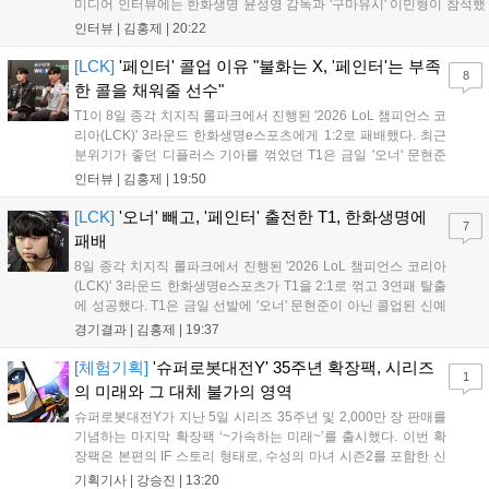
미디어 인터뷰에는 한화생명 윤성영 감독과 '구마유시' 이민형이 참석했
다. 먼저 승리 소감에 대해 윤성영 감독은 "오랜만에 승리해 기분이 좋고,
인터뷰 |
김홍제
|
20:22
남은 경기도 잘 준비하겠다"고 밝혔으며, '구마유시' 역시 "3...
[LCK]
'페인터' 콜업 이유 "불화는 X, '페인터'는 부족
8
한 콜을 채워줄 선수"
T1이 8일 종각 치지직 롤파크에서 진행된 '2026 LoL 챔피언스 코
리아(LCK)' 3라운드 한화생명e스포츠에게 1:2로 패배했다. 최근
분위기가 좋던 디플러스 기아를 꺾었던 T1은 금일 '오너' 문현준
을 빼고 신예 '페인터' 김은후를 투입시키는 강수를 뒀으나 결국
인터뷰 |
김홍제
|
19:50
아쉬운 결과를 맞이하게 됐다. 이하 T1 임재현 감독대행과 '페이
즈' 김수환의 인터뷰 내...
[LCK]
'오너' 빼고, '페인터' 출전한 T1, 한화생명에
7
패배
8일 종각 치지직 롤파크에서 진행된 '2026 LoL 챔피언스 코리아
(LCK)' 3라운드 한화생명e스포츠가 T1을 2:1로 꺾고 3연패 탈출
에 성공했다. T1은 금일 선발에 '오너' 문현준이 아닌 콜업된 신예
'페인터' 김은후를 투입했지만, 결국 1:2로 패배하고 말았다. T1은
경기결과 |
김홍제
|
19:37
'케리아'의 카밀이 좋은 플레이를 통해 한화생명 바텀 듀오의 점멸
을 빼냈다....
[체험기획]
'슈퍼로봇대전Y' 35주년 확장팩, 시리즈
1
의 미래와 그 대체 불가의 영역
슈퍼로봇대전Y가 지난 5일 시리즈 35주년 및 2,000만 장 판매를
기념하는 마지막 확장팩 ‘~가속하는 미래~’를 출시했다. 이번 확
장팩은 본편의 IF 스토리 형태로, 수성의 마녀 시즌2를 포함한 신
규 참전작과 크로스오버 합체기를 선보이며 작품을 완결 짓는다.
기획기사 |
강승진
|
13:20