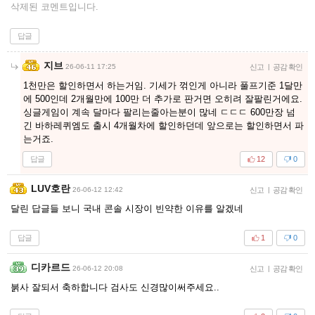
삭제된 코멘트입니다.
답글
지브
26-06-11 17:25
신고
|
공감 확인
1천만은 할인하면서 하는거임. 기세가 꺾인게 아니라 풀프기준 1달만
에 500인데 2개월만에 100만 더 추가로 판거면 오히려 잘팔린거에요.
싱글게임이 계속 달마다 팔리는줄아는분이 많네 ㄷㄷㄷ 600만장 넘
긴 바하레퀴엠도 출시 4개월차에 할인하던데 앞으로는 할인하면서 파
는거죠.
답글
12
0
LUV호란
26-06-12 12:42
신고
|
공감 확인
달린 답글들 보니 국내 콘솔 시장이 빈약한 이유를 알겠네
답글
1
0
디카르드
26-06-12 20:08
신고
|
공감 확인
붉사 잘되서 축하합니다 검사도 신경많이써주세요..