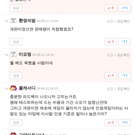
답글
8
0
환영의밤
26-06-11 13:49
신고
|
공감 확인
개판이었으면 판매량이 처참했겠죠?
답글
3
1
미요띵
26-06-11 14:14
신고
|
공감 확인
뭘 해도 욕했을 사람이네
답글
4
2
콜캐서디
26-06-11 16:15
신고
|
공감 확인
충분한 피드백이 나오니까 고치는거죠
원래 테스트하는데 드는 비용과 기간 소모가 엄청난건데
그리고 개판이면 애초에 게임이 팔리지가 않는데 인생게임이라는 사
람도 있는 마당에 이사람 인생 기준은 얼마나 높은거지?
답글
0
0
고양이집사냥