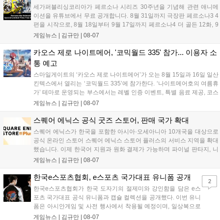
확산에 앞장섰습니다....
세가퍼블리싱코리아가 페르소나 시리즈 30주년을 기념해 관련 애니메
이션을 유튜브에서 무료 공개합니다. 8월 31일까지 극장판 페르소나3 4
편을 시작으로, 8월 18일부터 9월 17일까지 페르소나4 더 골든 12화, 9
월 15일부터 10월 14일까지 페르소나5 시리즈가 순차 공개됩니다. 또한
게임뉴스 |
김규만
|
08-07
8월 16일까지 SNS를 통해 축하 메시지를 모집하며, 선정된 내용은 기념
영상 및 대형 전광판에 소개될 예정입니다....
카오스 제로 나이트메어, '코믹월드 335' 참가... 이용자 소
통 예고
스마일게이트의 ‘카오스 제로 나이트메어’가 오는 8월 15일과 16일 일산
킨텍스에서 열리는 ‘코믹월드 335’에 참가한다. ‘나이트메어호의 여름휴
가’ 테마로 운영되는 부스에서는 레벨 인증 이벤트, 특별 음료 제공, 코스
프레 모델 포토존 등 다채로운 행사가 진행된다. 유명 코스어 7인이 캐릭
게임뉴스 |
김규만
|
08-07
터로 변신해 이용자를 맞이하며, SNS 인증 시 추가 굿즈도 증정한다. 자
세한 정보는 공식 커뮤니티에서 확인 가능하다....
스퀘어 에닉스 공식 굿즈 스토어, 판매 국가 확대
스퀘어 에닉스가 한국을 포함한 아시아·오세아니아 10개국을 대상으로
공식 온라인 스토어 스퀘어 에닉스 스토어 플러스의 서비스 지역을 확대
했습니다. 이제 한국어 지원과 원화 결제가 가능하며 파이널 판타지, 니
어 등 주요 게임의 피규어, 굿즈를 구매할 수 있습니다. 신상품이 순차적
게임뉴스 |
김규만
|
08-07
으로 추가될 예정이며 이용자는 사이트에서 국가를 한국으로 설정해 이
용 가능합니다....
한국e스포츠협회, e스포츠 국가대표 유니폼 공개
2
한국e스포츠협회가 한국 도자기의 절제미와 강인함을 담은 e스
포츠 국가대표 공식 유니폼과 캡슐 컬렉션을 공개했다. 이번 유니
폼은 아시안게임 및 사전 행사에서 착용될 예정이며, 일상복으로
구성된 컬렉션은 오는 8월 28일부터 골스튜디오 공식 홈페이지
게임뉴스 |
김규만
|
08-07