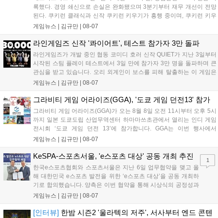
록했다. 경영 쇄신으로 손실은 완화됐으며 3분기부터 재무 개선이 전망
된다. 쿠키런 클래식과 신작 쿠키런 키우기가 흥행 중이며, 쿠키런 키우
기는 13일 첫 업데이트를 시작으로 2주 간격의 콘텐츠를 제공한다. 또한
게임뉴스 |
김규만
|
08-07
9월 미국 로블록스 개발자 컨퍼런스에 참여해 IP 생태계를 확장할 계획
이다. 회사는 비용 효율화와 신작 흥행을 통해 하반기 실적 턴어라운드
라인게임즈 신작 '콰이어트', 테스트 참가자 3만 돌파
를 이끌 방침이다....
라인게임즈가 개발 중인 협동 코미디 호러 신작 QUIET가 지난 3일부터
시작된 스팀 플레이 테스트에서 3일 만에 참가자 3만 명을 돌파하며 큰
관심을 받고 있습니다. 오리 외계인이 보스를 피해 탈출하는 이 게임은
최대 4인 협동을 지원하며, 소음 관리와 물리 법칙을 활용한 전략적 플레
게임뉴스 |
김규만
|
08-07
이가 핵심입니다. 라인게임즈는 수집된 이용자 피드백을 반영해 게임성
을 개선 중이며, 상세 정보는 스팀 페이지에서 확인 가능합니다....
그라비티 게임 어라이즈(GGA), '도쿄 게임 던전13' 참가
그라비티 게임 어라이즈(GGA)가 오는 8월 8일 오전 11시부터 오후 5시
까지 일본 도쿄도립 산업무역센터 하마마쓰초관에서 열리는 인디 게임
전시회 ‘도쿄 게임 던전 13’에 참가합니다. GGA는 이번 행사에서
‘JALECO ARCADE COLLECTION’ 시리즈의 미공개 작품 12종을 최초
게임뉴스 |
김규만
|
08-07
공개하며, ‘다함께 쿠키요미. 월드 한국 Ver.’ 등 다양한 인디 게임을 선보
입니다. 시연 참여 관람객에게는 선착순으로 특별 굿즈를 증정하며, 인
KeSPA-스포츠서울, 'e스포츠 대상' 공동 개최 추진
1
디 게임 생태계 활성화와 신규 타이틀 반응 확인을 목표로 합니다....
한국e스포츠협회와 스포츠서울은 지난 6일 업무협약을 맺고 올
해 대한민국 e스포츠 발전을 위한 ‘e스포츠 대상’을 공동 개최하
기로 합의했습니다. 양측은 이번 협약을 통해 시상식의 공정성과
전문성을 강화하고 MZ세대를 겨냥한 미디어 영향력을 확대해 e
게임뉴스 |
김규만
|
08-07
스포츠 전 종목을 아우르는 대표 연례 행사로 육성할 계획입니다.
김영만 회장은 10년 만에 재추진되는 이번 시상식이 e스포츠의
[인터뷰]
한밤 시즌2 '울라텍의 저주', 서사부터 엔드 콘텐