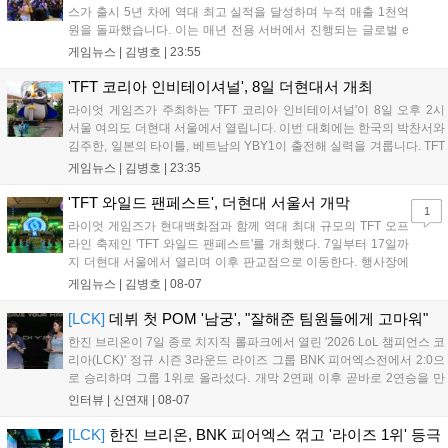
스가 출시 5년 차에 역대 최고 실적을 달성하며 누적 매출 1천억
원을 돌파했습니다. 이는 매년 전용 서버에서 진행되는 글로벌 e
스포츠 대회 FWC의 영향이 큽니다. FWC는 이용자가 동일한 조
게임뉴스 |
김병호
|
23:55
건에서 시즌을 함께 즐기는 구조로, 올해 4월 시작된 FWC 2026
은 전년 대비 매출과 이용자 지표가 대폭 상승하는 성과를 냈습니
'TFT 코리아 인비테이셔널', 8일 더현대서 개최
다. 오는 10월 필리핀 마닐라에서 총상금 11만 달러 규모의 제4회
라이엇 게임즈가 주최하는 'TFT 코리아 인비테이셔널'이 8일 오후 2시
FWC 그랜드 파이널이 개최될 예정이며, 위메이드커넥트는 이를
서울 여의도 더현대 서울에서 열립니다. 이번 대회에는 한국의 박찬서와
통해 커뮤니티 중심의 장기 성장 모델을 지속할 방침입니다....
김주한, 일본의 타이틀, 베트남의 YBY1이 출전해 실력을 겨룹니다. TFT
는 소속팀 없이 개인 자격으로 참가하는 독특한 대회 구조를 가지며, 누
게임뉴스 |
김병호
|
23:35
구나 참여 가능한 '소파에서 왕관까지'라는 철학을 실천하고 있습니다.
17일까지 이어지는 이번 행사는 신규 세트 체험과 공연 등 다양한 즐길
'TFT 와일드 팬페스트', 더현대 서울서 개막
1
거리를 제공하며, 이후 현대백화점 판교점에서도 행사가 이어질 예정입
라이엇 게임즈가 현대백화점과 함께 역대 최대 규모의 TFT 오프
니다. 연말에는 라스베이거스 오픈이 개최됩니다....
라인 축제인 'TFT 와일드 팬페스트'를 개최했다. 7일부터 17일까
지 더현대 서울에서 열리며 이후 판교점으로 이동한다. 행사장에
는 체험, 스페셜, 무대 존이 마련됐으며 8일 오후 2시 인비테이셔
게임뉴스 |
김병호
|
08-07
널, 15일 오후 2시 스트리머 매치, 17일 오후 7시 30분 QWER 공
연 등 다채로운 일정이 준비되어 있다. 사전 예약은 조기 마감될
[LCK]
데뷔 첫 POM '남궁', "잘해준 팀원들에게 고마워"
만큼 큰 인기를 끌고 있다....
한진 브리온이 7일 종로 치지직 롤파크에서 열린 '2026 LoL 챔피언스 코
리아(LCK)' 정규 시즌 3라운드 라이즈 그룹 BNK 피어엑스전에서 2:0으
로 승리하며 그룹 1위로 올라섰다. 개막 2연패 이후 곧바로 2연승을 만
들어내면서 이어질 4라운드에 대한 기대감을 올렸다. 다음은 이날 데뷔
인터뷰 |
신연재
|
08-07
첫 POM을 수상한 '남궁' 남궁성훈의 POM 인터뷰 전문이다....
[LCK]
한진 브리온, BNK 피어엑스 꺾고 '라이즈 1위' 등극