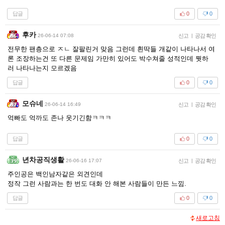
답글
0
0
후카
26-06-14 07:08
신고
|
공감 확인
전무한 팬층으로 ㅈㄴ 잘팔린거 맞음 그런데 흰딱들 개같이 나타나서 여
론 조장하는건 또 다른 문제임 가만히 있어도 박수쳐줄 성적인데 뭣하
러 나타나는지 모르겠음
답글
0
0
모슈네
26-06-14 16:49
신고
|
공감 확인
억빠도 억까도 존나 웃기긴함ㅋㅋㅋ
답글
0
0
년차공직생활
26-06-16 17:07
신고
|
공감 확인
주인공은 백인남자같은 외견인데
정작 그런 사람과는 한 번도 대화 안 해본 사람들이 만든 느낌.
답글
0
0
새로고침