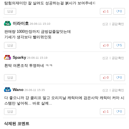
탐험의재미만 잘 살려도 성공하는걸 붉사가 보여주네ㄷ
답글
1
0
이라이호
26-06-11 15:10
신고
|
공감 확인
판매량 1000만장까지 금방갈줄알앗는데
기세가 생각보다 빨리꺾인듯
답글
0
5
Sparky
26-06-11 15:19
신고
|
공감 확인
흰딱 여론조작 투명하네 ㅋㅋ
답글
0
0
Wano
26-06-11 15:35
신고
|
공감 확인
다 좋으니까 걍 클리프 말고 오리지날 캐릭터에 검은사막 캐릭터 커마 시
스템만 넣어줘... 바로 살께...
답글
1
0
삭제된 코멘트