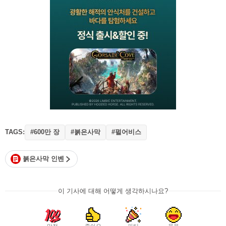
TAGS:
#600만 장
#붉은사막
#펄어비스
붉은사막 인벤
이 기사에 대해 어떻게 생각하시나요?
만점
좋아요
파티
웃음