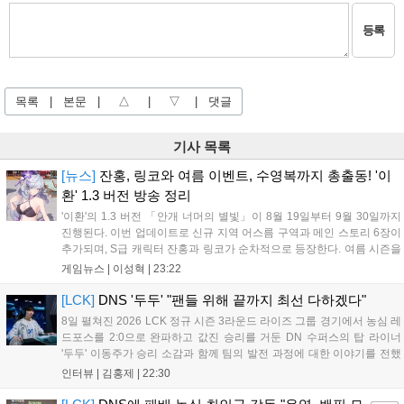
등록
목록
|
본문
|
△
|
▽
|
댓글
기사 목록
[뉴스]
잔홍, 링코와 여름 이벤트, 수영복까지 총출동! '이
환' 1.3 버전 방송 정리
'이환'의 1.3 버전 「안개 너머의 별빛」이 8월 19일부터 9월 30일까지
진행된다. 이번 업데이트로 신규 지역 어스름 구역과 메인 스토리 6장이
추가되며, S급 캐릭터 잔홍과 링코가 순차적으로 등장한다. 여름 시즌을
맞아 비치발리볼, 수상 오토바이 등 다채로운 이벤트가 열리고, 캐릭터
게임뉴스 |
이성혁
|
23:22
렌더링 개선 및 랜덤 코스튬 등 편의성도 강화된다. 8월 11일까지 사용
가능한 교환 코드 3종이 제공되며, 상세 일정은 공식 채널을 통해 확인할
[LCK]
DNS '두두' "팬들 위해 끝까지 최선 다하겠다"
수 있다....
8일 펼쳐진 2026 LCK 정규 시즌 3라운드 라이즈 그룹 경기에서 농심 레
드포스를 2:0으로 완파하고 값진 승리를 거둔 DN 수퍼스의 탑 라이너
'두두' 이동주가 승리 소감과 함께 팀의 발전 과정에 대한 이야기를 전했
다. 먼저 오랜만의 2:0 완승에 대해 '두두'는 "진짜 오랜만에 거둔 2:0 승
인터뷰 |
김홍제
|
22:30
리라 기쁘다. 특히 불리했던 1세트를 역전승으로 이끌어내...