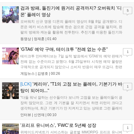
기존 연출의 한계와 로봇 게임 시장의 어려움 속에서도 팬들이 원
하는 몰입감 있는 서사와 조합을 구현하며 시리즈의 미래를 향한
검과 방패, 돌진기에 원거리 공격까지? 오버워치 '디
5
새로운 가능성을 제시했다....
몬' 플레이 영상
오버워치 신규 영웅 디몬의 플레이 영상이 8월 8일 공개됐다. 디
몬은 메카 비스트에 탑승해 한손 검으로 근접 공격을 펼치며, 왼
팔의 방패와 캐논을 활용해 전투한다. 추진기를 이용한 돌진기와
참격 형태의 궁극기를 보유했고, 메카 파괴 시 맨몸으로 기관총을
동영상 |
정재훈
|
01:40
사용하는 특징이 있다. 디몬은 오는 8월 12일 시작되는 시즌4 부
산의 영웅들 업데이트를 통해 정식 출시될 예정이다....
'GTA6' 예약 구매, 테이크투 "전례 없는 수준"
1
테이크투 인터랙티브는 7일 실적 발표에서 'GTA6'의 예약 판매가
전례 없는 수준이라고 밝혔다. 6월 25일부터 시작된 예약 물량은
구체적으로 공개되지 않았으나 소비자 반응이 매우 뜨겁다. 한편
11월 19일 PS5와 Xbox 시리즈 X|S로 정식 출시될 예정이며, 록
게임뉴스 |
김병호
|
00:26
스타 게임즈는 한국 시각 28일 오전 4시 넷플릭스를 통해 장편 영
상 'Grand Theft Auto VI: An Extended Look'을 최초 공개할 계획
[LCK]
'케리아', "T1의 고점 보는 플레이, 기본기가 바
1
이다....
탕이 되어야..."
"다들 워낙 잘하는 선수들이다 보니까 고점을 보는 플레이들이 굉
장히 많았어요. 그런 게 기본을 잘 지키면서 하면 리턴이 크다고
생각하는데, 최근 기본기가 안 지켜지고 있는 상태로 그런 플레이
를 추구하다 보니까 팀적으로 안 좋은 사고가 계속 많이 났던 것
인터뷰 |
신연재
|
00:10
같습니다." T1은 6일 서울 종로구 치지직 롤파크에서 열린 '2026
LoL 챔피언스 코리아(LCK)'...
'프리프 유니버스', 'FWC'로 5년째 성장
1
위메이드커넥트가 서비스하는 글로벌 MMORPG 프리프 유니버