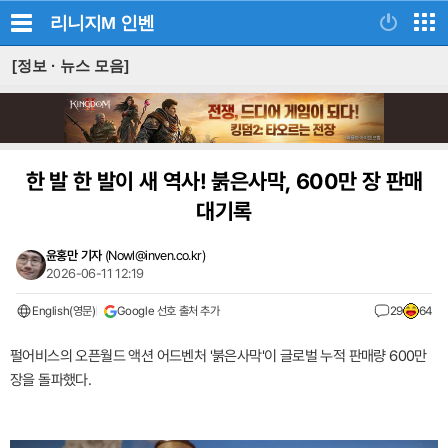
리니지M
인벤
[정보 · 뉴스 모음]
한 발 한 발이 새 역사! 붉은사막, 600만 장 판매
대기록
윤홍만 기자
(
Nowl@inven.co.kr
)
2026-06-11 12:19
English(영문)
Google 선호 출처 추가
29
64
펄어비스의 오픈월드 액션 어드벤처 '붉은사막'이 글로벌 누적 판매량 600만
장을 돌파했다.