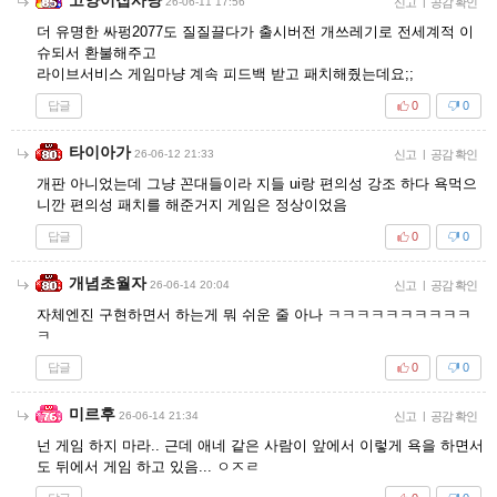
26-06-11 17:56
신고
|
공감 확인
더 유명한 싸펑2077도 질질끌다가 출시버전 개쓰레기로 전세계적 이
슈되서 환불해주고
라이브서비스 게임마냥 계속 피드백 받고 패치해줬는데요;;
답글
0
0
타이아가
26-06-12 21:33
신고
|
공감 확인
개판 아니었는데 그냥 꼰대들이라 지들 ui랑 편의성 강조 하다 욕먹으
니깐 편의성 패치를 해준거지 게임은 정상이었음
답글
0
0
개념초월자
26-06-14 20:04
신고
|
공감 확인
자체엔진 구현하면서 하는게 뭐 쉬운 줄 아나 ㅋㅋㅋㅋㅋㅋㅋㅋㅋㅋ
ㅋ
답글
0
0
미르후
26-06-14 21:34
신고
|
공감 확인
넌 게임 하지 마라.. 근데 애네 같은 사람이 앞에서 이렇게 욕을 하면서
도 뒤에서 게임 하고 있음... ㅇㅈㄹ