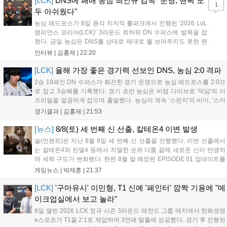
[LCK]
DNS에 패배 농심 최인규 감독 "운영, 밴픽 모
1
두 아쉬웠다"
농심 레드포스가 8일 종각 치지직 롤파크에서 진행된 '2026 LoL
챔피언스 코리아(LCK)' 3라운드 최하위 DN 수퍼스에 발목을 잡
혔다. 금일 농심은 DNS를 상대로 제대로 뭘 보여주지도 못한 완
패를 당하고 말았다. 이하 농심 레드포스 최인규 감독과 '리헨즈'
인터뷰 |
김홍제
|
22:20
손시우의 인터뷰 전문이다. Q. 금일 DNS에 0:2로 패배했는데? 최
인규 감독 : 모든 경...
[LCK]
올해 가장 좋은 경기력 선보인 DNS, 농심 2:0 격파
2승 19패인 DN 수퍼스가 화끈한 경기 운영으로 농심 레드포스를 2:0으
로 잡고 3승째를 기록했다. 경기 초반 농심은 바텀 다이브로 '덕담'의 이
즈리얼을 깔끔하게 잡으며 출발했다. 농심이 계속 '스펀지'의 바이, '스카
웃'의 신드라가 맹활약하며 초반부터 잡은 주도권을 계속 잘 굴렸다.
경기결과 |
김홍제
|
21:53
DNS는 불리하지만 골드 차이는 크게 벌어지지 않으며 잘 따라가고 있
었...
[뉴스]
8/8(토) 세 번째 신 선출, 칼테온4 이변 발생
솔(인챈트)은 지난 8월 8일 세 번째 신 선출을 진행했다. 이번 선출에서
는 칼테온4와 린델4 등에서 치열한 순위 다툼 끝에 새로운 신이 탄생하
며 세력 구도가 변화했다. 한편 8월 말 예정된 EPISODE 01 업데이트를
통해 월드 콘텐츠가 추가될 예정이며, 이를 통해 추후 주신 및 절대신에
게임뉴스 |
박재훈
|
21:37
대한 정보가 공개될 것으로 기대된다. 서버별 입지 확보를 위한 경쟁은
더욱 가속화될 전망이다....
[LCK]
'구마유시' 이민형, T1 신예 '페인터' 깜짝 기용에 "메
이크업실에서 보고 놀라"
8일 열린 2026 LCK 정규 시즌 3라운드 레전드 그룹 매치에서 한화생명
e스포츠가 T1을 2:1로 제압하며 3연패 탈출에 성공했다. 경기 후 진행된