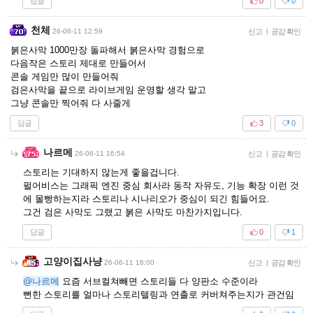
답글
0
0
천체
26-06-11 12:59
신고
|
공감 확인
붉은사막 1000만장 돌파해서 붉은사막 경험으로
다음작은 스토리 제대로 만들어서
콘솔 게임만 많이 만들어줘
검은사막을 끝으로 라이브게임 운영할 생각 말고
그냥 콘솔만 찍어줘 다 사줄게
답글
3
0
나르메
26-06-11 16:54
신고
|
공감 확인
스토리는 기대하지 않는게 좋을겁니다.
펄어비스는 그래픽 엔진 중심 회사라 동작 자유도, 기능 확장 이런 것
에 몰빵하는지라 스토리나 시나리오가 중심이 되긴 힘들어요.
그건 검은 사막도 그랬고 붉은 사막도 마찬가지입니다.
답글
0
1
고양이집사냥
26-06-11 18:00
신고
|
공감 확인
@나르메
요즘 서브컬쳐빼면 스토리들 다 양판소 수준이라
뻔한 스토리를 얼마나 스토리텔링과 연출로 커버쳐주는지가 관건임