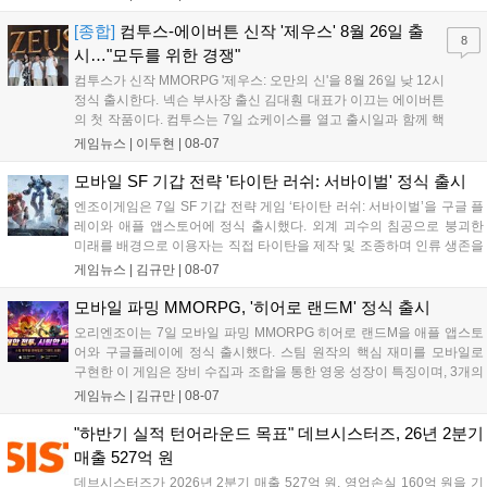
와 무신사, 오프라인 매장에서 판매된다. 다만 아시안게임 결선에
서는 대회 규정에 따라 별도의 유니폼을 착용할 계획이다....
[종합]
컴투스-에이버튼 신작 '제우스' 8월 26일 출
8
시…"모두를 위한 경쟁"
컴투스가 신작 MMORPG '제우스: 오만의 신'을 8월 26일 낮 12시
정식 출시한다. 넥슨 부사장 출신 김대훤 대표가 이끄는 에이버튼
의 첫 작품이다. 컴투스는 7일 쇼케이스를 열고 출시일과 함께 핵
심 콘텐츠, 유료화 정책, 운영 방향을 공개했다. 캐릭터명 선점은
게임뉴스 |
이두현
|
08-07
8월 13일 오후 8시 시작한다. '제우스: 오만의 신'은 최고신 제우스
의 오만으로 균열이...
모바일 SF 기갑 전략 '타이탄 러쉬: 서바이벌' 정식 출시
엔조이게임은 7일 SF 기갑 전략 게임 ‘타이탄 러쉬: 서바이벌’을 구글 플
레이와 애플 앱스토어에 정식 출시했다. 외계 괴수의 침공으로 붕괴한
미래를 배경으로 이용자는 직접 타이탄을 제작 및 조종하며 인류 생존을
위한 전투를 펼친다. 지휘관 모집, 피난처 운영, 연맹 협동 콘텐츠가 특징
게임뉴스 |
김규만
|
08-07
이며 출시를 기념해 접속 시 영웅 경험치와 다이아몬드 등 다양한 성장
지원 보상을 제공한다. 상세 내용은 공식 커뮤니티에서 확인 가능하다....
모바일 파밍 MMORPG, '히어로 랜드M' 정식 출시
오리엔조이는 7일 모바일 파밍 MMORPG 히어로 랜드M을 애플 앱스토
어와 구글플레이에 정식 출시했다. 스팀 원작의 핵심 재미를 모바일로
구현한 이 게임은 장비 수집과 조합을 통한 영웅 성장이 특징이며, 3개의
무기 스킬을 활용한 전략적 전투와 길드전 등 다양한 콘텐츠를 제공한
게임뉴스 |
김규만
|
08-07
다. 정식 출시를 기념해 사전예약자 50만 명 달성 보상을 포함한 다양한
혜택을 지급하며, 상세 내용은 공식 라운지에서 확인할 수 있다. 이용자
"하반기 실적 턴어라운드 목표" 데브시스터즈, 26년 2분기
는 게임 접속 및 주요 콘텐츠 플레이를 통해 성장을 지원받을 수 있다....
매출 527억 원
데브시스터즈가 2026년 2분기 매출 527억 원, 영업손실 160억 원을 기