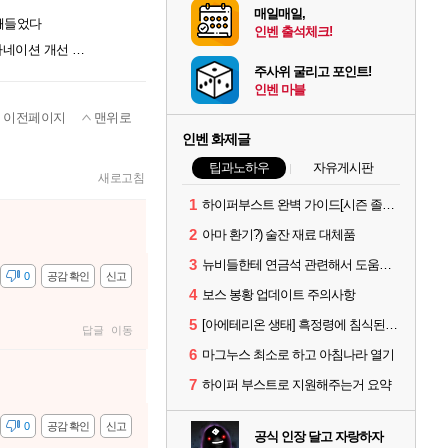
매일매일,
 빼들었다
인벤 출석체크!
"유저 의견 적극 반영" 게임프리크, 비스트 오브 리인카네이션 개선 나선다
주사위 굴리고 포인트!
인벤 마블
이전페이지
맨위로
인벤 화제글
팁과노하우
자유게시판
새로고침
1
하이퍼부스트 완벽 가이드[시즌 졸업 부터 공방합 750까지] _ 21시간 26분 컷 성장 꿀팁 총 정리
2
아마 환기?) 술잔 재료 대체품
3
뉴비들한테 연금석 관련해서 도움이 될까해서..(벨의심장 등)
감
0
공감 확인
신고
4
보스 봉황 업데이트 주의사항
5
[아에테리온 생태] 흑정령에 침식된 검사/용병
답글
이동
6
마그누스 최소로 하고 아침나라 열기
7
하이퍼 부스트로 지원해주는거 요약
감
0
공감 확인
신고
공식 인장 달고 자랑하자