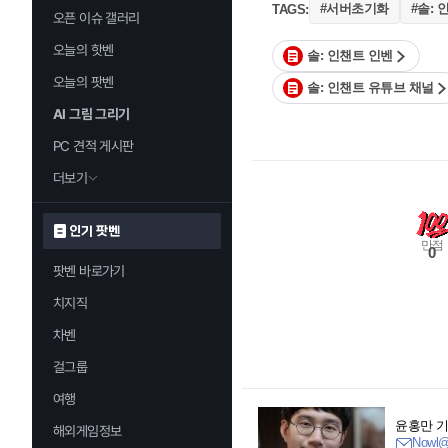
#서버초기화
#솔: 
TAGS:
오픈 이슈 갤러리
오늘의 핫벤
솔: 인챈트 인벤
오늘의 팟벤
솔: 인챈트 유튜브 채널
AI 그림 그리기
PC 견적 게시판
더보기
인기 팟벤
만점
0
팟벤 바로가기
치지직
차벤
걸그룹
여행
윤홍만 
해외게임정보
Nowl@