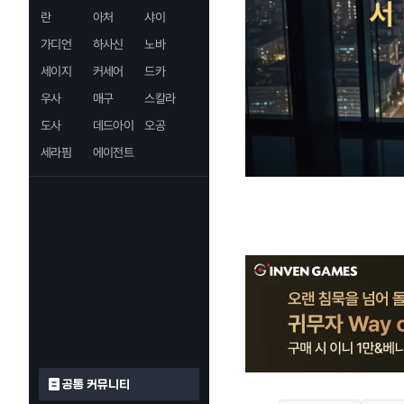
란
아처
샤이
가디언
하사신
노바
세이지
커세어
드카
우사
매구
스칼라
도사
데드아이
오공
세라핌
에이전트
공통 커뮤니티