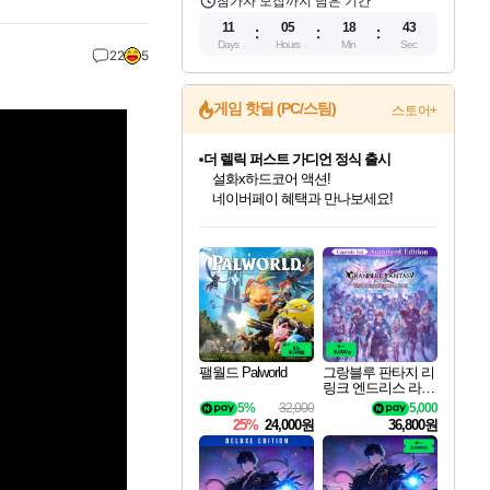
참가자 모집까지 남은 기간
11
05
18
42
Days
Hours
Min
Sec
22
5
게임 핫딜 (PC/스팀)
스토어+
더 렐릭 퍼스트 가디언 정식 출시
설화x하드코어 액션!
네이버페이 혜택과 만나보세요!
인벤게임즈 8월 특별 할인!
드래곤소드: 어웨이크닝 입점!
문명 7 특별 할인!
마블 투혼 파이팅 소울즈 정식출시!
귀무자: 검의 길 예약 판매 중!
비스트 오브 리인카네이션 정식 출시!
커세어 코브 출시 기념 할인!
베데스다 40주년 기념 할인 중!
캡콤 프렌차이즈 할인 진행 중!
캡콤 일부 상품 상시 할인
스타워즈 은하계 레이서
로블록스 기프트 카드 공식 입점
인기 퍼블리셔 모음!
스팀으로 만나는 드래곤소드!
조선&고려 DLC 출시 예정
마블 히어로 총 출동&화려한 격투!
10% 할인과
게임프릭 신작 IP
해적'섬'을 발전시키자!
베데스다의 명작들을
몬헌, 바하 등 인기 IP를
몬헌 와일즈 & 드래곤즈 도그마2
인벤게임즈에서 10% 추가 적립
Robux를 가장 안전하고
최대 90% 할인가를 만나보세요!
네이버혜택과 함께 만나보세요!
50%할인&추가 적립까지!
네이버 포인트 혜택까지!
이니&베니 혜택까지!
네이버 혜택가와 함께 예약하세요!
할인&네이버혜택으로 만나보세요!
40주년 프로모션으로 만나보세요!
할인가에 만나보세요!
일부 에디션 상시 할인!
혜택으로 예약 판매 중
편안하게 충전하세요
팰월드 Palworld
그랑블루 판타지 리
링크 엔드리스 라그
나로크 업그레이드
5%
32,000
5,000
킷 Granblue Fantasy
25%
24,000원
36,800원
Relink Endless Ragn
arok Upgrade Kit DL
C