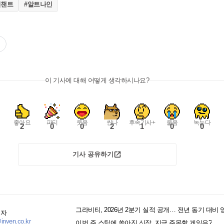
인챈트
#알트나인
이 기사에 대해 어떻게 생각하시나요?
좋아요
파티
웃음
씬나
후속기사+
울음
녹는다
2
0
0
2
1
0
0
기사 공유하기
기자
inven.co.kr
이번 주 스팀에 쏟아진 신작, 지금 주목할 게임은?