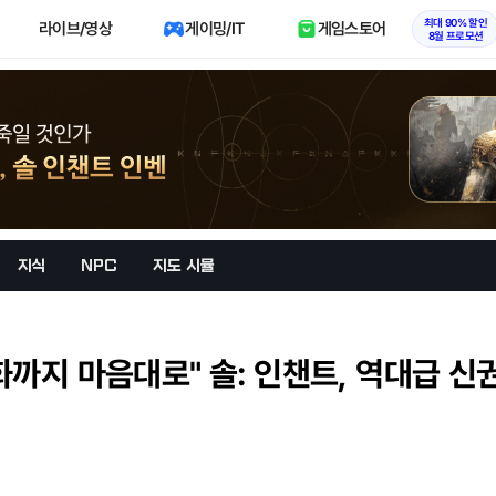
최대 90% 할인
라이브/영상
게이밍/IT
게임스토어
8월 프로모션
지식
NPC
지도 시뮬
까지 마음대로" 솔: 인챈트, 역대급 신