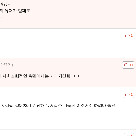
는거겠지
의 유저가 맘대로
나
)
공감
비공
1
12:57:21)
공감
비공
10
데 사회실험적인 측면에서는 기대되긴함 ㅋㅋㅋㅋ
공감
비공
1
 사다리 걷어차기로 인해 유저감소 뒤늦게 이것저것 하려다 종료