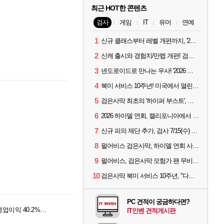
최근 HOT한 콘텐츠
검사
게임
IT
유머
연예
1
신규 클래스부터 레벨 개편까지, '2026 검은사막 하이델 연회' 총정리
2
신캐 출시와 경험치/만렙 개편! 검사 2026 하이델 연회 모아보기
3
넨도로이드로 만나는 우사! '2026 하이델 연회' 막바지 깜짝 공개
4
북미 서비스 10주년! 미국에서 열린 '검은사막 하이델 연회'
5
검은사막 최초의 '하이퍼 부스트', 직접 해봤습니다
6
2026 하이델 연회, 캘리포니아에서 개최
7
신규 피의 제단 추가, 검사 7/15(수) 패치 핵심 정리
8
펄어비스 검은사막, 하이델 연회 사전 이벤트 시작
9
펄어비스, 검은사막 모험가 팬 무비 '마디걸스' 글로벌 상영회 개최
10
검은사막 북미 서비스 10주년, "다음 10년도 우리만의 액션으로"
PC 견적이 궁금하다면?
그라비티, 2026년 2분기 실적 공개… 전년 동기 대비 영업이익 40.2% 증가
IT인벤 견적게시판