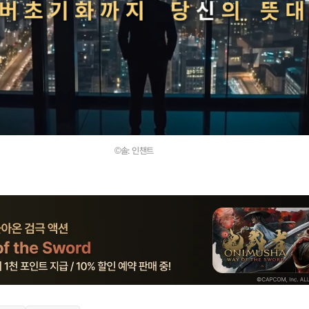
©솔: 인챈트