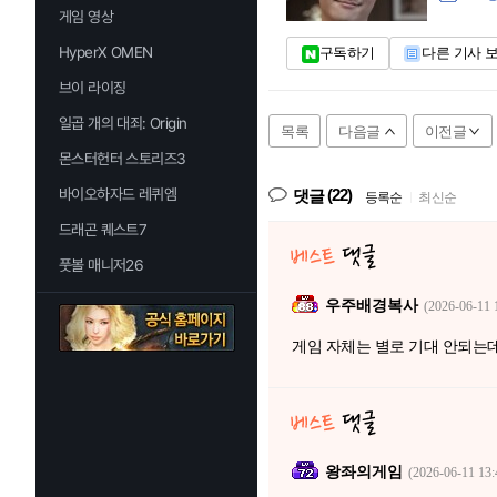
게임 영상
HyperX OMEN
구독하기
다른 기사 
브이 라이징
일곱 개의 대죄: Origin
목록
다음글
이전글
몬스터헌터 스토리즈3
(22)
바이오하자드 레퀴엠
댓글
등록순
|
최신순
드래곤 퀘스트7
풋볼 매니저26
우주배경복사
(2026-06-11 
게임 자체는 별로 기대 안되는
왕좌의게임
(2026-06-11 13: