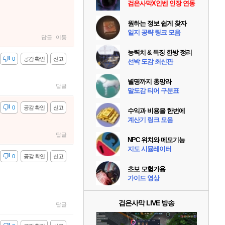
검은사막X인벤 인장 연동
원하는 정보 쉽게 찾자
일지 공략 링크 모음
답글
이동
능력치 & 특징 한방 정리
감
0
공감 확인
신고
선박 도감 최신판
별명까지 총망라
답글
말도감 티어 구분표
감
0
공감 확인
신고
수익과 비용을 한번에
계산기 링크 모음
답글
NPC 위치와 메모기능
지도 시뮬레이터
감
0
공감 확인
신고
초보 모험가용
가이드 영상
검은사막 LIVE 방송
답글