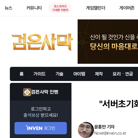
로스트아크
뉴스
커뮤니티
게임캘린더
게이머존
기대평 이벤트
홈
가이드
기술
아이템
제작
요리 · 연금
검은사막 인벤
"서버초기화
로그인하고
출석보상
받으세요!
윤홍만 기자
로그인
Nowl@inven.co.kr