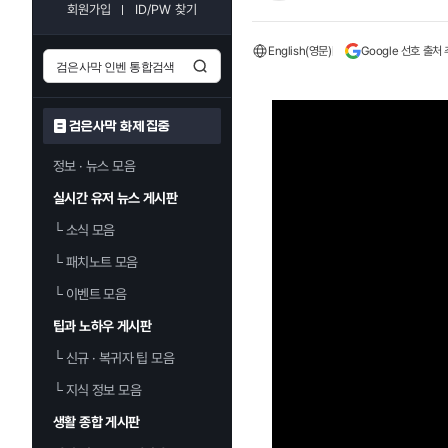
회원가입
ID/PW 찾기
English(영문)
Google 선호 출처
검은사막 화제 집중
정보 · 뉴스 모음
실시간 유저 뉴스 게시판
└
소식 모음
└
패치노트 모음
└
이벤트 모음
팁과 노하우 게시판
└
신규 · 복귀자 팁 모음
└
지식 정보 모음
생활 종합 게시판