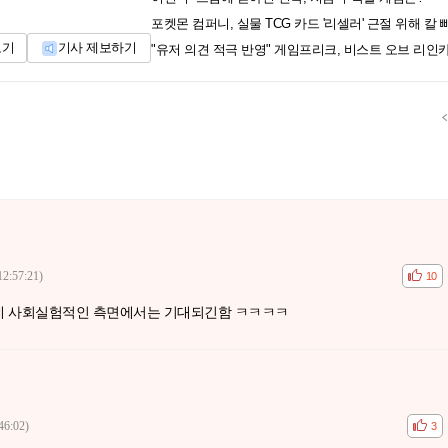
포켓몬 컴퍼니, 실물 TCG 카드 '리셀러' 근절 위해 칼
보기
기사 제보하기
12:57:21)
공감
비공
10
데 사회실험적인 측면에서는 기대되긴함 ㅋㅋㅋㅋ
46:02)
공감
비공
3