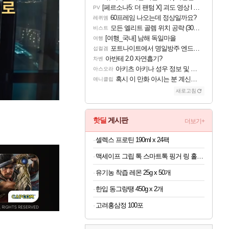
[페르소나5: 더 팬텀 X] 괴도 영상 l 타카마키 안·댄싱 스타
PV
60프레임 나오는데 정상일까요?
레퀴엠
모든 엘리트 골렘 위치 공략 (30개) - 방랑 결투가
비스트
[여행_국내] 남해 독일마을
여행
포트나이트에서 명일방주 엔드필드 [펠리카] 판매 예정
섭컬겜
아반테 2.0 자연흡기?
차벤
아키츠 아키나 성우 정보 및 주요 필모
아스오라
혹시 이 만화 아시는 분 계신가요
애니클립
새로고침
핫딜
게시판
더보기+
셀렉스 프로틴 190ml x 24팩
맥세이프 그립 톡 스마트톡 핑거 링 홀더 아이폰 갤럭시 자석 거치대
유기농 착즙 레몬 25g x 50개
한입 동그랑땡 450g x 2개
고려홍삼정 100포