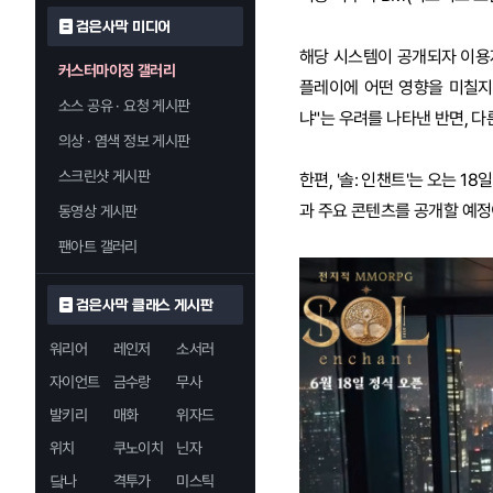
검은사막 미디어
해당 시스템이 공개되자 이용
커스터마이징 갤러리
플레이에 어떤 영향을 미칠지
소스 공유 · 요청 게시판
냐"는 우려를 나타낸 반면, 
의상 · 염색 정보 게시판
스크린샷 게시판
한편, '솔: 인챈트'는 오는 1
과 주요 콘텐츠를 공개할 예정
동영상 게시판
팬아트 갤러리
검은사막 클래스 게시판
워리어
레인저
소서러
자이언트
금수랑
무사
발키리
매화
위자드
위치
쿠노이치
닌자
닼나
격투가
미스틱