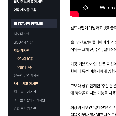
탈것 정보 공유 게시판
인증 게시물 모음
검은사막 커뮤니티
알트나인이 개발하고 넷마블이 
치지직 팟벤
'솔: 인챈트'는 플레이어가 '
SOOP 게시판
직위는 크게 신, 주신, 절대신
자유 게시판
└
오늘의 10추
가장 기본 단계인 '신'은 자신
└
오늘의 3추
한이나 특정 이용자에게 경험치
질문과 답변 게시판
사건 · 사고 게시판
그보다 상위 단계인 '주신'은
길드 홍보 게시판
에 영향을 미치는 기능을 사용
아이템 자랑하기 게시판
최상위 직위인 '절대신'은 전
강화 후기 게시판
적용 여부나 BM(비즈니스 모