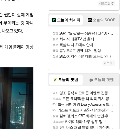
새로고침
한 권한이 실제 게임
오늘의 치지직
오늘의 SOOP
이 부여되는 것 아니
 나오고 있다.
26년 7월 팔로우 상승량 TOP 30 - 월간 치지직
잡담
치지직 애플TV 앱 출시
정보
룩삼 니니 초대석 안내
정보
실제 게임 플레이 영상
봉누도2 두 번째 티저 - 일상
클립
2026 치지직 이리대회 오픈컵 안내
정보
더보기+
오늘의 팟벤
오늘의 핫벤
명조 공식 이모티콘 이벤트 진행해봤습니다! 참여부터 추첨까지????
명조
모든 요리/작물 책 획득 위치 공략 (36개) - 미식가 도전과제
비스트
힐링 탐험 게임 Bearly Awesome 챕터 1 트레일러
PV
라스트 에포크 시즌5 - 서리화신의 분노 티저
PV
실버 팰리스 CBT 화제의 순간·후기 모음
실팰
카가미하라 하루 성우 정보 및 주요 필모
아스오라
유니버스 채널 특별 코너 | 자신만의 스타일
명조