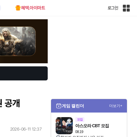
혜택.아이마트
로그인
인
벤
전
체
사
이
트
맵
권 공개
게임 캘린더
더보기+
모집
아스오라 CBT 모집
2026-06-11 12:37
08.19