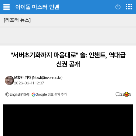
아이돌 마스터
인벤
[리포터 뉴스]
"서버초기화까지 마음대로" 솔: 인챈트, 역대급
신권 공개
윤홍만 기자
(
Nowl@inven.co.kr
)
2026-06-11 12:37
English(영문)
Google 선호 출처 추가
22
5