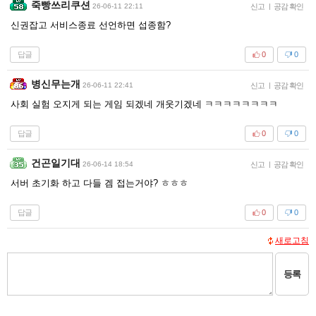
죽빵쓰리쿠션
26-06-11 22:11
신고
|
공감 확인
신권잡고 서비스종료 선언하면 섭종함?
답글
0
0
병신무는개
26-06-11 22:41
신고
|
공감 확인
사회 실험 오지게 되는 게임 되겠네 개웃기겠네 ㅋㅋㅋㅋㅋㅋㅋㅋ
답글
0
0
건곤일기대
26-06-14 18:54
신고
|
공감 확인
서버 초기화 하고 다들 겜 접는거야? ㅎㅎㅎ
답글
0
0
새로고침
등록