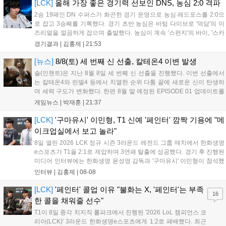
인규 감독 : 모든 경...
[LCK]
올해 가장 좋은 경기력 선보인 DNS, 농심 2:0 격파
2승 19패인 DN 수퍼스가 화끈한 경기 운영으로 농심 레드포스를 2:0으
로 잡고 3승째를 기록했다. 경기 초반 농심은 바텀 다이브로 '덕담'의 이
즈리얼을 깔끔하게 잡으며 출발했다. 농심이 계속 '스펀지'의 바이, '스카
웃'의 신드라가 맹활약하며 초반부터 잡은 주도권을 계속 잘 굴렸다.
경기결과 |
김홍제
|
21:53
DNS는 불리하지만 골드 차이는 크게 벌어지지 않으며 잘 따라가고 있
었...
[뉴스]
8/8(토) 세 번째 신 선출, 칼테온4 이변 발생
솔(인챈트)은 지난 8월 8일 세 번째 신 선출을 진행했다. 이번 선출에서
는 칼테온4와 린델4 등에서 치열한 순위 다툼 끝에 새로운 신이 탄생하
며 세력 구도가 변화했다. 한편 8월 말 예정된 EPISODE 01 업데이트를
통해 월드 콘텐츠가 추가될 예정이며, 이를 통해 추후 주신 및 절대신에
게임뉴스 |
박재훈
|
21:37
대한 정보가 공개될 것으로 기대된다. 서버별 입지 확보를 위한 경쟁은
더욱 가속화될 전망이다....
[LCK]
'구마유시' 이민형, T1 신예 '페인터' 깜짝 기용에 "메
이크업실에서 보고 놀라"
8일 열린 2026 LCK 정규 시즌 3라운드 레전드 그룹 매치에서 한화생명
e스포츠가 T1을 2:1로 제압하며 3연패 탈출에 성공했다. 경기 후 진행된
미디어 인터뷰에는 한화생명 윤성영 감독과 '구마유시' 이민형이 참석했
다. 먼저 승리 소감에 대해 윤성영 감독은 "오랜만에 승리해 기분이 좋고,
인터뷰 |
김홍제
|
08-08
남은 경기도 잘 준비하겠다"고 밝혔으며, '구마유시' 역시 "3...
[LCK]
'페인터' 콜업 이유 "불화는 X, '페인터'는 부족
16
한 콜을 채워줄 선수"
T1이 8일 종각 치지직 롤파크에서 진행된 '2026 LoL 챔피언스 코
리아(LCK)' 3라운드 한화생명e스포츠에게 1:2로 패배했다. 최근