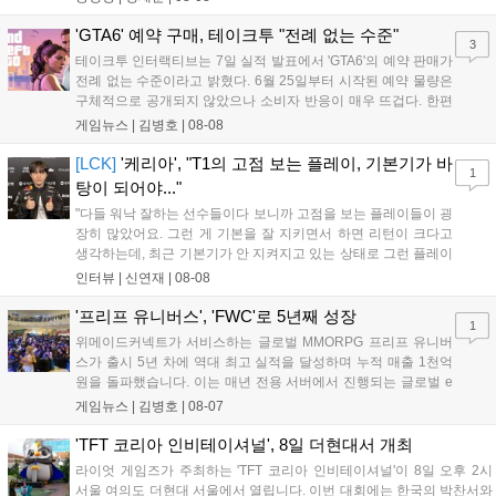
사용하는 특징이 있다. 디몬은 오는 8월 12일 시작되는 시즌4 부
산의 영웅들 업데이트를 통해 정식 출시될 예정이다....
'GTA6' 예약 구매, 테이크투 "전례 없는 수준"
3
테이크투 인터랙티브는 7일 실적 발표에서 'GTA6'의 예약 판매가
전례 없는 수준이라고 밝혔다. 6월 25일부터 시작된 예약 물량은
구체적으로 공개되지 않았으나 소비자 반응이 매우 뜨겁다. 한편
11월 19일 PS5와 Xbox 시리즈 X|S로 정식 출시될 예정이며, 록
게임뉴스 |
김병호
|
08-08
스타 게임즈는 한국 시각 28일 오전 4시 넷플릭스를 통해 장편 영
상 'Grand Theft Auto VI: An Extended Look'을 최초 공개할 계획
[LCK]
'케리아', "T1의 고점 보는 플레이, 기본기가 바
1
이다....
탕이 되어야..."
"다들 워낙 잘하는 선수들이다 보니까 고점을 보는 플레이들이 굉
장히 많았어요. 그런 게 기본을 잘 지키면서 하면 리턴이 크다고
생각하는데, 최근 기본기가 안 지켜지고 있는 상태로 그런 플레이
를 추구하다 보니까 팀적으로 안 좋은 사고가 계속 많이 났던 것
인터뷰 |
신연재
|
08-08
같습니다." T1은 6일 서울 종로구 치지직 롤파크에서 열린 '2026
LoL 챔피언스 코리아(LCK)'...
'프리프 유니버스', 'FWC'로 5년째 성장
1
위메이드커넥트가 서비스하는 글로벌 MMORPG 프리프 유니버
스가 출시 5년 차에 역대 최고 실적을 달성하며 누적 매출 1천억
원을 돌파했습니다. 이는 매년 전용 서버에서 진행되는 글로벌 e
스포츠 대회 FWC의 영향이 큽니다. FWC는 이용자가 동일한 조
게임뉴스 |
김병호
|
08-07
건에서 시즌을 함께 즐기는 구조로, 올해 4월 시작된 FWC 2026
은 전년 대비 매출과 이용자 지표가 대폭 상승하는 성과를 냈습니
'TFT 코리아 인비테이셔널', 8일 더현대서 개최
다. 오는 10월 필리핀 마닐라에서 총상금 11만 달러 규모의 제4회
라이엇 게임즈가 주최하는 'TFT 코리아 인비테이셔널'이 8일 오후 2시
FWC 그랜드 파이널이 개최될 예정이며, 위메이드커넥트는 이를
서울 여의도 더현대 서울에서 열립니다. 이번 대회에는 한국의 박찬서와