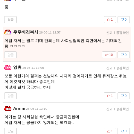
풉
답글
1
0
우주배경복사
26-06-11 12:57
신고
|
공감 확인
게임 자체는 별로 기대 안되는데 사회실험적인 측면에서는 기대되긴
함 ㅋㅋㅋㅋ
답글
10
0
영휴
26-06-11 13:06
신고
|
공감 확인
보통 이런거의 결과는 선발대의 사다리 걷어차기로 인해 유저감소 뒤늦
게 이것저것 하려다 종료인데
어떻게 될지 궁금하긴 하네
답글
1
0
Arnim
26-06-11 13:10
신고
|
공감 확인
이거는 걍 사회실험 측면에서 궁금하긴한데
게임 자체는 궁금하지 않게되는 역효과..
답글
1
0