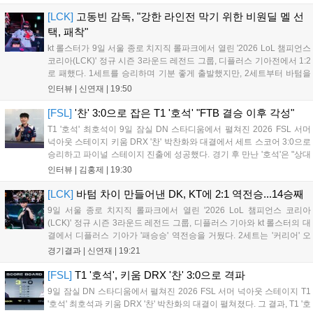
바짝 추격하며 상위권 도약의 불씨를 살렸다. 경기...
[LCK]
고동빈 감독, "강한 라인전 막기 위한 비원딜 멜 선
택, 패착"
kt 롤스터가 9일 서울 종로 치지직 롤파크에서 열린 '2026 LoL 챔피언스
코리아(LCK)' 정규 시즌 3라운드 레전드 그룹, 디플러스 기아전에서 1:2
로 패했다. 1세트를 승리하며 기분 좋게 출발했지만, 2세트부터 바텀을
중심으로 게임을 풀어간 디플러스 기아의 승리 플랜을 막아내지 못했다.
인터뷰 |
신연재
|
19:50
경기 종료 후 기자실을 찾은 고동빈 감독은 "상대가 디플러스...
[FSL]
'찬' 3:0으로 잡은 T1 '호석' "FTB 결승 이후 각성"
T1 '호석' 최호석이 9일 잠실 DN 스타디움에서 펼쳐진 2026 FSL 서머
넉아웃 스테이지 키움 DRX '찬' 박찬화와 대결에서 세트 스코어 3:0으로
승리하고 파이널 스테이지 진출에 성공했다. 경기 후 만난 '호석'은 "상대
가 강하지만, 내가 할 것만 잘하면 충분히 승산이 있을 것 같았다"고 말하
인터뷰 |
김홍제
|
19:30
며 앞으로 좀 더 잘하면 충분히 우승까지 노려볼 수 있...
[LCK]
바텀 차이 만들어낸 DK, KT에 2:1 역전승...14승째
9일 서울 종로 치지직 롤파크에서 열린 '2026 LoL 챔피언스 코리아
(LCK)' 정규 시즌 3라운드 레전드 그룹, 디플러스 기아와 kt 롤스터의 대
결에서 디플러스 기아가 '패승승' 역전승을 거뒀다. 2세트는 '커리어' 오
현석의 메이킹과 '쇼메이커' 허수의 캐리력이 빛났고, 3세트에서는 라인
경기결과 |
신연재
|
19:21
전부터 '바텀 차이'를 외치며 승리로 연결했다. 1세트, 미드 합...
[FSL]
T1 '호석', 키움 DRX '찬' 3:0으로 격파
9일 잠실 DN 스타디움에서 펼쳐진 2026 FSL 서머 넉아웃 스테이지 T1
'호석' 최호석과 키움 DRX '찬' 박찬화의 대결이 펼쳐졌다. 그 결과, T1 '호