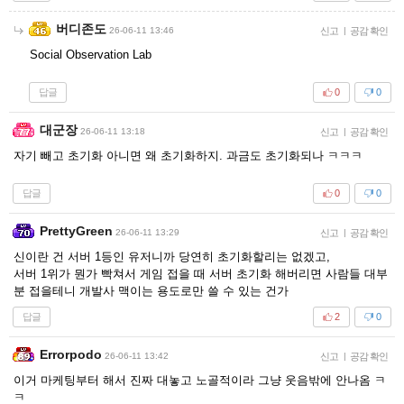
버디존도
26-06-11 13:46
신고
|
공감 확인
Social Observation Lab
답글
0
0
대군장
26-06-11 13:18
신고
|
공감 확인
자기 빼고 초기화 아니면 왜 초기화하지. 과금도 초기화되나 ㅋㅋㅋ
답글
0
0
PrettyGreen
26-06-11 13:29
신고
|
공감 확인
신이란 건 서버 1등인 유저니까 당연히 초기화할리는 없겠고,
서버 1위가 뭔가 빡쳐서 게임 접을 때 서버 초기화 해버리면 사람들 대부
분 접을테니 개발사 맥이는 용도로만 쓸 수 있는 건가
답글
2
0
Errorpodo
26-06-11 13:42
신고
|
공감 확인
이거 마케팅부터 해서 진짜 대놓고 노골적이라 그냥 웃음밖에 안나옴 ㅋ
ㅋ