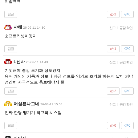
지랄ㅋㅋ
답글
2
0
샤해
26-06-11 14:30
신고
|
공감 확인
소프트리셋이겟지
답글
1
0
L신사
26-06-11 14:43
신고
|
공감 확인
기껏해야 랭킹 초기화 정도겠지.
유저 개인의 기록과 정보나 과금 정보를 임의로 초기화 하는게 말이 되냐
앵간히 자극적으로 홍보해야지 쯧
답글
2
0
어설픈나그네
26-06-11 15:54
신고
|
공감 확인
진짜 한탕 땡기기 최고의 시스텀
답글
0
0