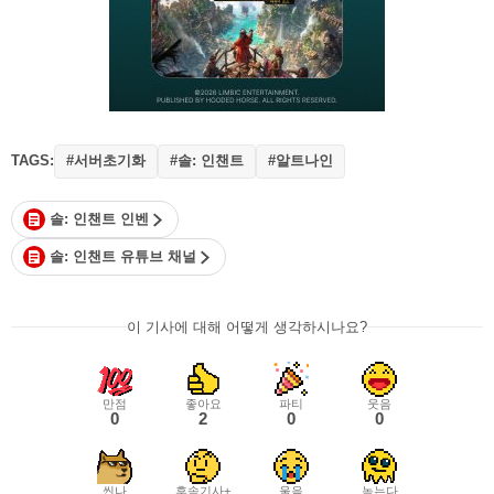
TAGS:
#서버초기화
#솔: 인챈트
#알트나인
솔: 인챈트 인벤
솔: 인챈트 유튜브 채널
이 기사에 대해 어떻게 생각하시나요?
만점
좋아요
파티
웃음
0
2
0
0
씬나
후속기사+
울음
녹는다