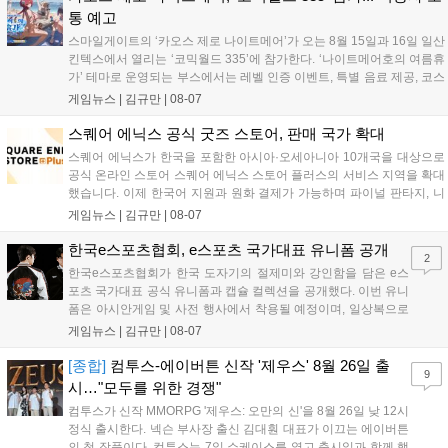
개될 예정입니다....
통 예고
스마일게이트의 ‘카오스 제로 나이트메어’가 오는 8월 15일과 16일 일산
킨텍스에서 열리는 ‘코믹월드 335’에 참가한다. ‘나이트메어호의 여름휴
가’ 테마로 운영되는 부스에서는 레벨 인증 이벤트, 특별 음료 제공, 코스
프레 모델 포토존 등 다채로운 행사가 진행된다. 유명 코스어 7인이 캐릭
게임뉴스 |
김규만
|
08-07
터로 변신해 이용자를 맞이하며, SNS 인증 시 추가 굿즈도 증정한다. 자
세한 정보는 공식 커뮤니티에서 확인 가능하다....
스퀘어 에닉스 공식 굿즈 스토어, 판매 국가 확대
스퀘어 에닉스가 한국을 포함한 아시아·오세아니아 10개국을 대상으로
공식 온라인 스토어 스퀘어 에닉스 스토어 플러스의 서비스 지역을 확대
했습니다. 이제 한국어 지원과 원화 결제가 가능하며 파이널 판타지, 니
어 등 주요 게임의 피규어, 굿즈를 구매할 수 있습니다. 신상품이 순차적
게임뉴스 |
김규만
|
08-07
으로 추가될 예정이며 이용자는 사이트에서 국가를 한국으로 설정해 이
용 가능합니다....
한국e스포츠협회, e스포츠 국가대표 유니폼 공개
2
한국e스포츠협회가 한국 도자기의 절제미와 강인함을 담은 e스
포츠 국가대표 공식 유니폼과 캡슐 컬렉션을 공개했다. 이번 유니
폼은 아시안게임 및 사전 행사에서 착용될 예정이며, 일상복으로
구성된 컬렉션은 오는 8월 28일부터 골스튜디오 공식 홈페이지
게임뉴스 |
김규만
|
08-07
와 무신사, 오프라인 매장에서 판매된다. 다만 아시안게임 결선에
서는 대회 규정에 따라 별도의 유니폼을 착용할 계획이다....
[종합]
컴투스-에이버튼 신작 '제우스' 8월 26일 출
9
시…"모두를 위한 경쟁"
컴투스가 신작 MMORPG '제우스: 오만의 신'을 8월 26일 낮 12시
정식 출시한다. 넥슨 부사장 출신 김대훤 대표가 이끄는 에이버튼
의 첫 작품이다. 컴투스는 7일 쇼케이스를 열고 출시일과 함께 핵