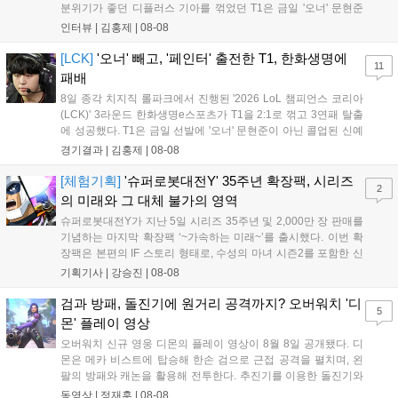
분위기가 좋던 디플러스 기아를 꺾었던 T1은 금일 '오너' 문현준
을 빼고 신예 '페인터' 김은후를 투입시키는 강수를 뒀으나 결국
인터뷰 |
김홍제
|
08-08
아쉬운 결과를 맞이하게 됐다. 이하 T1 임재현 감독대행과 '페이
즈' 김수환의 인터뷰 내...
[LCK]
'오너' 빼고, '페인터' 출전한 T1, 한화생명에
11
패배
8일 종각 치지직 롤파크에서 진행된 '2026 LoL 챔피언스 코리아
(LCK)' 3라운드 한화생명e스포츠가 T1을 2:1로 꺾고 3연패 탈출
에 성공했다. T1은 금일 선발에 '오너' 문현준이 아닌 콜업된 신예
'페인터' 김은후를 투입했지만, 결국 1:2로 패배하고 말았다. T1은
경기결과 |
김홍제
|
08-08
'케리아'의 카밀이 좋은 플레이를 통해 한화생명 바텀 듀오의 점멸
을 빼냈다....
[체험기획]
'슈퍼로봇대전Y' 35주년 확장팩, 시리즈
2
의 미래와 그 대체 불가의 영역
슈퍼로봇대전Y가 지난 5일 시리즈 35주년 및 2,000만 장 판매를
기념하는 마지막 확장팩 ‘~가속하는 미래~’를 출시했다. 이번 확
장팩은 본편의 IF 스토리 형태로, 수성의 마녀 시즌2를 포함한 신
규 참전작과 크로스오버 합체기를 선보이며 작품을 완결 짓는다.
기획기사 |
강승진
|
08-08
기존 연출의 한계와 로봇 게임 시장의 어려움 속에서도 팬들이 원
하는 몰입감 있는 서사와 조합을 구현하며 시리즈의 미래를 향한
검과 방패, 돌진기에 원거리 공격까지? 오버워치 '디
5
새로운 가능성을 제시했다....
몬' 플레이 영상
오버워치 신규 영웅 디몬의 플레이 영상이 8월 8일 공개됐다. 디
몬은 메카 비스트에 탑승해 한손 검으로 근접 공격을 펼치며, 왼
팔의 방패와 캐논을 활용해 전투한다. 추진기를 이용한 돌진기와
참격 형태의 궁극기를 보유했고, 메카 파괴 시 맨몸으로 기관총을
동영상 |
정재훈
|
08-08