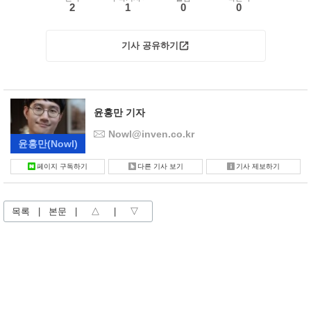
2
1
0
0
기사 공유하기
윤홍만 기자
Nowl@inven.co.kr
윤홍만
(Nowl)
페이지 구독하기
다른 기사 보기
기사 제보하기
목록
|
본문
|
△
|
▽