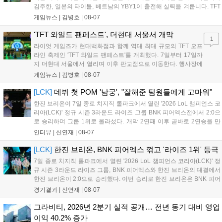
통해 커뮤니티 중심의 장기 성장 모델을 지속할 방침입니다....
김주한, 일본의 타이틀, 베트남의 YBY1이 출전해 실력을 겨룹니다. TFT
는 소속팀 없이 개인 자격으로 참가하는 독특한 대회 구조를 가지며, 누
게임뉴스 |
김병호
|
08-07
구나 참여 가능한 '소파에서 왕관까지'라는 철학을 실천하고 있습니다.
17일까지 이어지는 이번 행사는 신규 세트 체험과 공연 등 다양한 즐길
'TFT 와일드 팬페스트', 더현대 서울서 개막
1
거리를 제공하며, 이후 현대백화점 판교점에서도 행사가 이어질 예정입
라이엇 게임즈가 현대백화점과 함께 역대 최대 규모의 TFT 오프
니다. 연말에는 라스베이거스 오픈이 개최됩니다....
라인 축제인 'TFT 와일드 팬페스트'를 개최했다. 7일부터 17일까
지 더현대 서울에서 열리며 이후 판교점으로 이동한다. 행사장에
는 체험, 스페셜, 무대 존이 마련됐으며 8일 오후 2시 인비테이셔
게임뉴스 |
김병호
|
08-07
널, 15일 오후 2시 스트리머 매치, 17일 오후 7시 30분 QWER 공
연 등 다채로운 일정이 준비되어 있다. 사전 예약은 조기 마감될
[LCK]
데뷔 첫 POM '남궁', "잘해준 팀원들에게 고마워"
만큼 큰 인기를 끌고 있다....
한진 브리온이 7일 종로 치지직 롤파크에서 열린 '2026 LoL 챔피언스 코
리아(LCK)' 정규 시즌 3라운드 라이즈 그룹 BNK 피어엑스전에서 2:0으
로 승리하며 그룹 1위로 올라섰다. 개막 2연패 이후 곧바로 2연승을 만
들어내면서 이어질 4라운드에 대한 기대감을 올렸다. 다음은 이날 데뷔
인터뷰 |
신연재
|
08-07
첫 POM을 수상한 '남궁' 남궁성훈의 POM 인터뷰 전문이다....
[LCK]
한진 브리온, BNK 피어엑스 꺾고 '라이즈 1위' 등극
7일 종로 치지직 롤파크에서 열린 '2026 LoL 챔피언스 코리아(LCK)' 정
규 시즌 3라운드 라이즈 그룹, BNK 피어엑스와 한진 브리온의 대결에서
한진 브리온이 2:0으로 승리했다. 이번 승리로 한진 브리온은 BNK 피어
엑스를 제치고 라이즈 그룹 1위로 올라섰다. 1세트, 한진 브리온이 '로머'
경기결과 |
신연재
|
08-07
조우진의 로크를 중심으로 게임을 유리하게 풀어갔다. '...
그라비티, 2026년 2분기 실적 공개… 전년 동기 대비 영업
이익 40.2% 증가