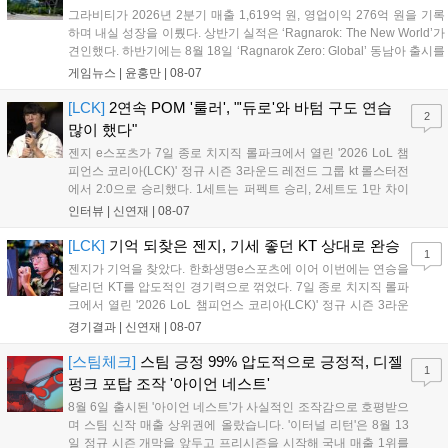
그라비티가 2026년 2분기 매출 1,619억 원, 영업이익 276억 원을 기록
하며 내실 성장을 이뤘다. 상반기 실적은 ‘Ragnarok: The New World’가
견인했다. 하반기에는 8월 18일 ‘Ragnarok Zero: Global’ 동남아 출시를
시작으로 9월 3일 ‘달려라 헤베레케 EX’, 9월 22일 ‘갈바테인’ 등 다양한
게임뉴스 |
윤홍만
|
08-07
신작을 선보인다. 4분기에는 ‘쟈레코 아케이드 콜렉션’과 ‘라이트 오디세
이’ 출시가 예정돼 있으며, 2027년에는 ‘Ragnarok 3’ 등 대작을 글로벌
[LCK]
2연속 POM '룰러', "'듀로'와 바텀 구도 연습
2
출시할 계획이다. 그라비티는 조인트벤처 설립과 라그나로크 에코 시스
많이 했다"
템 구축을 통해 신성장 동력을 확보할 방침이다....
젠지 e스포츠가 7일 종로 치지직 롤파크에서 열린 '2026 LoL 챔
피언스 코리아(LCK)' 정규 시즌 3라운드 레전드 그룹 kt 롤스터전
에서 2:0으로 승리했다. 1세트는 퍼펙트 승리, 2세트도 1만 차이
를 벌리며 25분 만에 승리하면서 말 그대로 압도적인 경기력을 선
인터뷰 |
신연재
|
08-07
보였다. '룰러' 박재혁은 1세트 코그모, 2세트 이즈리얼로 맹활약
하며 POM에 선정됐...
[LCK]
기억 되찾은 젠지, 기세 좋던 KT 상대로 완승
1
젠지가 기억을 찾았다. 한화생명e스포츠에 이어 이번에는 연승을
달리던 KT를 압도적인 경기력으로 꺾었다. 7일 종로 치지직 롤파
크에서 열린 '2026 LoL 챔피언스 코리아(LCK)' 정규 시즌 3라운
드 레전드 그룹, kt 롤스터와 젠지 e스포츠의 대결에서 젠지가 압
경기결과 |
신연재
|
08-07
승을 거뒀다. 개막주까지만 해도 급격하게 흔들리던 젠지였지만,
기억을 되찾기라도 한 듯 1,...
[스팀체크]
스팀 긍정 99% 압도적으로 긍정적, 디젤
1
펑크 포탑 조작 '아이언 네스트'
8월 6일 출시된 '아이언 네스트'가 사실적인 조작감으로 호평받으
며 스팀 신작 매출 상위권에 올랐습니다. '이터널 리턴'은 8월 13
일 정규 시즌 개막을 앞두고 프리시즌을 시작해 국내 매출 1위를