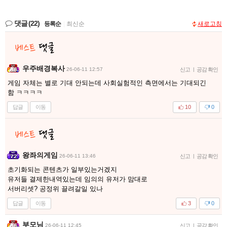
댓글
(22)
등록순
|
최신순
새로고침
우주배경복사
26-06-11 12:57
신고
|
공감 확인
게임 자체는 별로 기대 안되는데 사회실험적인 측면에서는 기대되긴
함 ㅋㅋㅋㅋ
답글
이동
10
0
왕좌의게임
26-06-11 13:46
신고
|
공감 확인
초기화되는 콘텐츠가 일부있는거겠지
유저들 결제한내역있는데 임의의 유저가 맘대로
서버리셋? 공정위 끌려갈일 있나
답글
이동
3
0
부모님
26-06-11 12:45
신고
|
공감 확인