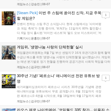
기록했습니다. 25주년을 맞은 '고스트 리콘' 시리즈는 8월 6일 쇼
게임뉴스 |
강승진
|
08-07
케이스와 함께 대규모 할인을 진행하며 순위가 급상승했고, 신작
'마블 투혼: 파이팅 소울즈'와 레트로 수리 시뮬레이션 '리스토
[Steam Pick]
이번 주 스팀에 쏟아진 신작, 지금 주목
1
리'도 스팀에 정식 출시되었습니다....
할 게임은?
인벤이 전하는 스팀 주간 소식입니다. 현재 스팀에서는 '사이버펑
크 게임 축제'가 진행 중이며, '위쳐3'는 11일까지 80% 할인합니
다. 6일 정식 출시된 '아이언 네스트'와 '필드 오브 미스트리아', '커
세어 코브'가 호평받고 있습니다. 한편, 7일 출시된 '마블 투혼'은
기획기사 |
윤홍만
|
08-07
태그 시스템에 대한 호불호가 갈리며 복합적 평가를 기록 중입니
다. 유비소프트의 '고스트리콘: 와일드랜드'는 7년 만의 대규모 업
게임위, '생명나눔 사랑의 단체헌혈' 실시
데이트 '라스트 라이츠'와 함께 95% 할인 중입니다....
게임물관리위원회는 8월 7일 부산 센텀지구 16개 유관기관과 함께 혈액
수급난 해소를 위한 '생명나눔 사랑의 단체헌혈'을 실시했습니다. 게임위
는 매년 분기별로 정기 헌혈을 진행하며 공공기관의 사회적 책임을 다하
고 있으며, 이번 행사에는 영화진흥위원회 등 14개 기관 임직원이 동참
게임뉴스 |
김규만
|
08-07
해 생명 나눔을 실천했습니다. 서태건 위원장은 이웃의 생명을 지키는
따뜻한 실천에 참여한 모든 임직원에게 감사의 뜻을 전하며 헌혈 문화
30주년 기념! '페르소나' 애니메이션 전편 유튜브 방
1
확산에 앞장섰습니다....
영
세가퍼블리싱코리아가 페르소나 시리즈 30주년을 기념해 관련
애니메이션을 유튜브에서 무료 공개합니다. 8월 31일까지 극장
판 페르소나3 4편을 시작으로, 8월 18일부터 9월 17일까지 페르
소나4 더 골든 12화, 9월 15일부터 10월 14일까지 페르소나5 시
게임뉴스 |
김규만
|
08-07
리즈가 순차 공개됩니다. 또한 8월 16일까지 SNS를 통해 축하 메
시지를 모집하며, 선정된 내용은 기념 영상 및 대형 전광판에 소
카오스 제로 나이트메어, '코믹월드 335' 참가... 이용자 소