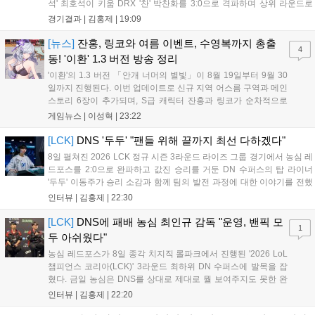
석' 최호석이 키움 DRX '찬' 박찬화를 3:0으로 격파하며 상위 라운드로
진출했고, '찬'은 탈락하고 말았다. 경기 초반, 5분 만에 골 찬스를 잡은
경기결과 |
김홍제
|
19:09
'호석'이었는데 아쉽게 볼이 빗나가고 말았...
[뉴스]
잔홍, 링코와 여름 이벤트, 수영복까지 총출
4
동! '이환' 1.3 버전 방송 정리
'이환'의 1.3 버전 「안개 너머의 별빛」이 8월 19일부터 9월 30
일까지 진행된다. 이번 업데이트로 신규 지역 어스름 구역과 메인
스토리 6장이 추가되며, S급 캐릭터 잔홍과 링코가 순차적으로
등장한다. 여름 시즌을 맞아 비치발리볼, 수상 오토바이 등 다채
게임뉴스 |
이성혁
|
23:22
로운 이벤트가 열리고, 캐릭터 렌더링 개선 및 랜덤 코스튬 등 편
의성도 강화된다. 8월 11일까지 사용 가능한 교환 코드 3종이 제
[LCK]
DNS '두두' "팬들 위해 끝까지 최선 다하겠다"
공되며, 상세 일정은 공식 채널을 통해 확인할 수 있다....
8일 펼쳐진 2026 LCK 정규 시즌 3라운드 라이즈 그룹 경기에서 농심 레
드포스를 2:0으로 완파하고 값진 승리를 거둔 DN 수퍼스의 탑 라이너
'두두' 이동주가 승리 소감과 함께 팀의 발전 과정에 대한 이야기를 전했
다. 먼저 오랜만의 2:0 완승에 대해 '두두'는 "진짜 오랜만에 거둔 2:0 승
인터뷰 |
김홍제
|
22:30
리라 기쁘다. 특히 불리했던 1세트를 역전승으로 이끌어내...
[LCK]
DNS에 패배 농심 최인규 감독 "운영, 밴픽 모
1
두 아쉬웠다"
농심 레드포스가 8일 종각 치지직 롤파크에서 진행된 '2026 LoL
챔피언스 코리아(LCK)' 3라운드 최하위 DN 수퍼스에 발목을 잡
혔다. 금일 농심은 DNS를 상대로 제대로 뭘 보여주지도 못한 완
패를 당하고 말았다. 이하 농심 레드포스 최인규 감독과 '리헨즈'
인터뷰 |
김홍제
|
22:20
손시우의 인터뷰 전문이다. Q. 금일 DNS에 0:2로 패배했는데? 최