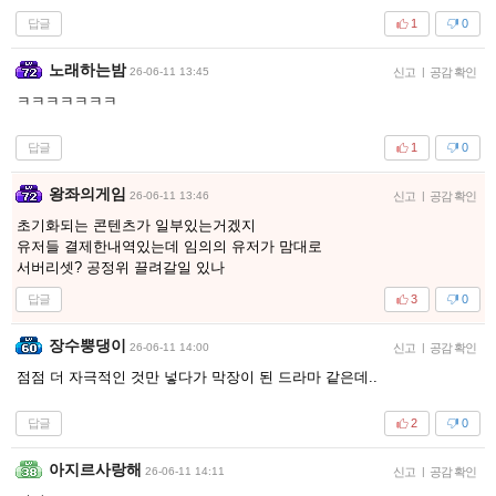
답글
1
0
노래하는밤
26-06-11 13:45
신고
|
공감 확인
ㅋㅋㅋㅋㅋㅋㅋ
답글
1
0
왕좌의게임
26-06-11 13:46
신고
|
공감 확인
초기화되는 콘텐츠가 일부있는거겠지
유저들 결제한내역있는데 임의의 유저가 맘대로
서버리셋? 공정위 끌려갈일 있나
답글
3
0
장수뿡댕이
26-06-11 14:00
신고
|
공감 확인
점점 더 자극적인 것만 넣다가 막장이 된 드라마 같은데..
답글
2
0
아지르사랑해
26-06-11 14:11
신고
|
공감 확인