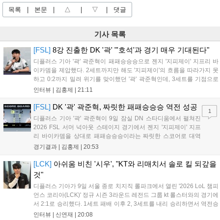
목록
|
본문
|
△
|
▽
|
댓글
기사 목록
[FSL]
8강 진출한 DK '곽' "'호석'과 경기 매우 기대된다"
디플러스 기아 '곽' 곽준혁이 패패승승승으로 젠지 '지피제이' 지프리 바
이카뎀을 제압했다. 2세트까지만 해도 '지피제이'의 흐름을 따라가지 못
하고 0:2까지 밀려 위기를 맞이했던 '곽' 곽준혁인데, 3세트를 기점으로
분위기를 완전히 바꿨다. 3세트를 4:2로 승리한 뒤 이후부터는 완전히
인터뷰 |
김홍제
|
21:11
자신이 원하는 플레이를 모두 펼쳐 5:1, 4:1이라는 큰 점수 차이로...
[FSL]
DK '곽' 곽준혁, 짜릿한 패패승승승 역전 성공
1
디플러스 기아 '곽' 곽준혁이 9일 잠실 DN 스타디움에서 펼쳐진
2026 FSL 서머 넉아웃 스테이지 경기에서 젠지 '지피제이' 지프
리 바이카뎀을 상대로 패패승승승이라는 짜릿한 스코어로 대역
전에 성공하며 파이널 스테이지로 향했다. 1세트, 전반전은 서로
경기결과 |
김홍제
|
20:53
골망을 흔들지 못하며 0:0으로 끝났다. '지피제이'가 53분 지단으
로 깔끔한 마무리에 성공했고, '곽...
[LCK]
아쉬움 비친 '시우', "KT와 리매치서 솔로 킬 되갚을
것"
디플러스 기아가 9일 서울 종로 치지직 롤파크에서 열린 '2026 LoL 챔피
언스 코리아(LCK)' 정규 시즌 3라운드 레전드 그룹 kt 롤스터와의 경기에
서 2:1로 승리했다. 1세트 패배 이후 2, 3세트를 내리 승리하면서 역전승
을 거뒀다. 14승을 달성한 디플러스 기아는 4위 kt 롤스터를 1승 차이로
인터뷰 |
신연재
|
20:08