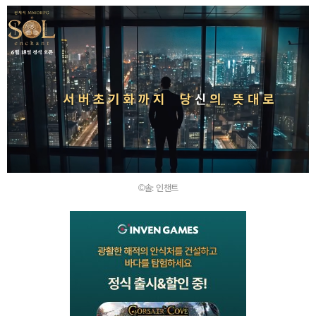
©솔: 인챈트