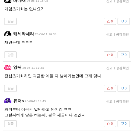
바다새
26-06-11 16:08
신고
|
공감 확인
게임초기화는 없나요?
답글
0
0
캐세라세라
26-06-11 16:33
신고
|
공감 확인
재밌는데 ㅋㅋㅋ
답글
0
0
양뀌
26-06-11 17:34
신고
|
공감 확인
전섭초기화하면 과금한 애들 다 날아가는건데 그게 맞나
답글
0
0
유저s
26-06-11 18:45
신고
|
공감 확인
과거부터 이런건 말만하고 안지킴 ㅋㅋ
그럴싸하게 말은 하는데, 결국 세금이나 걷겠지
답글
0
0