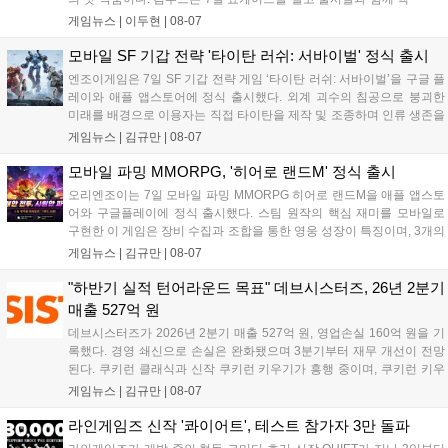
심 콘텐츠, 유료화 정책, 운영 방향을 공개했다. 캐릭터명 선점은
게임뉴스 |
이두현
|
08-07
8월 13일 오후 8시 시작한다. '제우스: 오만의 신'은 최고신 제우스
의 오만으로 균열이...
모바일 SF 기갑 전략 '타이탄 러쉬: 서바이벌' 정식 출시
엔조이게임은 7일 SF 기갑 전략 게임 ‘타이탄 러쉬: 서바이벌’을 구글 플
레이와 애플 앱스토어에 정식 출시했다. 외계 괴수의 침공으로 붕괴한
미래를 배경으로 이용자는 직접 타이탄을 제작 및 조종하며 인류 생존을
위한 전투를 펼친다. 지휘관 모집, 피난처 운영, 연맹 협동 콘텐츠가 특징
게임뉴스 |
김규만
|
08-07
이며 출시를 기념해 접속 시 영웅 경험치와 다이아몬드 등 다양한 성장
지원 보상을 제공한다. 상세 내용은 공식 커뮤니티에서 확인 가능하다....
모바일 파밍 MMORPG, '히어로 랜드M' 정식 출시
오리엔조이는 7일 모바일 파밍 MMORPG 히어로 랜드M을 애플 앱스토
어와 구글플레이에 정식 출시했다. 스팀 원작의 핵심 재미를 모바일로
구현한 이 게임은 장비 수집과 조합을 통한 영웅 성장이 특징이며, 3개의
무기 스킬을 활용한 전략적 전투와 길드전 등 다양한 콘텐츠를 제공한
게임뉴스 |
김규만
|
08-07
다. 정식 출시를 기념해 사전예약자 50만 명 달성 보상을 포함한 다양한
혜택을 지급하며, 상세 내용은 공식 라운지에서 확인할 수 있다. 이용자
"하반기 실적 턴어라운드 목표" 데브시스터즈, 26년 2분기
는 게임 접속 및 주요 콘텐츠 플레이를 통해 성장을 지원받을 수 있다....
매출 527억 원
데브시스터즈가 2026년 2분기 매출 527억 원, 영업손실 160억 원을 기
록했다. 경영 쇄신으로 손실은 완화됐으며 3분기부터 재무 개선이 전망
된다. 쿠키런 클래식과 신작 쿠키런 키우기가 흥행 중이며, 쿠키런 키우
기는 13일 첫 업데이트를 시작으로 2주 간격의 콘텐츠를 제공한다. 또한
게임뉴스 |
김규만
|
08-07
9월 미국 로블록스 개발자 컨퍼런스에 참여해 IP 생태계를 확장할 계획
이다. 회사는 비용 효율화와 신작 흥행을 통해 하반기 실적 턴어라운드
라인게임즈 신작 '콰이어트', 테스트 참가자 3만 돌파
를 이끌 방침이다....