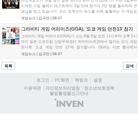
라인게임즈가 개발 중인 협동 코미디 호러 신작 QUIET가 지난 3일부터
시작된 스팀 플레이 테스트에서 3일 만에 참가자 3만 명을 돌파하며 큰
관심을 받고 있습니다. 오리 외계인이 보스를 피해 탈출하는 이 게임은
최대 4인 협동을 지원하며, 소음 관리와 물리 법칙을 활용한 전략적 플레
게임뉴스 |
김규만
|
08-07
이가 핵심입니다. 라인게임즈는 수집된 이용자 피드백을 반영해 게임성
을 개선 중이며, 상세 정보는 스팀 페이지에서 확인 가능합니다....
그라비티 게임 어라이즈(GGA), '도쿄 게임 던전13' 참가
그라비티 게임 어라이즈(GGA)가 오는 8월 8일 오전 11시부터 오후 5시
까지 일본 도쿄도립 산업무역센터 하마마쓰초관에서 열리는 인디 게임
전시회 ‘도쿄 게임 던전 13’에 참가합니다. GGA는 이번 행사에서
‘JALECO ARCADE COLLECTION’ 시리즈의 미공개 작품 12종을 최초
게임뉴스 |
김규만
|
08-07
공개하며, ‘다함께 쿠키요미. 월드 한국 Ver.’ 등 다양한 인디 게임을 선보
입니다. 시연 참여 관람객에게는 선착순으로 특별 굿즈를 증정하며, 인
목록
검색
디 게임 생태계 활성화와 신규 타이틀 반응 확인을 목표로 합니다....
로그인
PC화면
퀵링크
설정
청소년보호정책
이용약관
개인정보처리방침
불법촬영물신고안내
(주)
인
벤