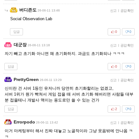
버디존도
26-06-11 13:46
신고
|
공감 확인
Social Observation Lab
답글
0
0
대군장
26-06-11 13:18
신고
|
공감 확인
자기 빼고 초기화 아니면 왜 초기화하지. 과금도 초기화되나 ㅋㅋㅋ
답글
0
0
PrettyGreen
26-06-11 13:29
신고
|
공감 확인
신이란 건 서버 1등인 유저니까 당연히 초기화할리는 없겠고,
서버 1위가 뭔가 빡쳐서 게임 접을 때 서버 초기화 해버리면 사람들 대부
분 접을테니 개발사 맥이는 용도로만 쓸 수 있는 건가
답글
2
0
Errorpodo
26-06-11 13:42
신고
|
공감 확인
이거 마케팅부터 해서 진짜 대놓고 노골적이라 그냥 웃음밖에 안나옴 ㅋ
ㅋ