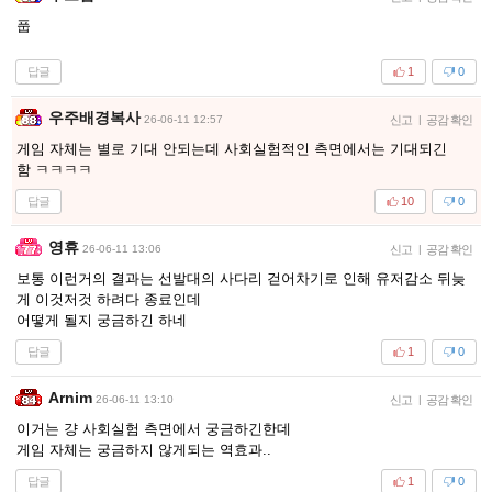
풉
답글
1
0
우주배경복사
26-06-11 12:57
신고
|
공감 확인
게임 자체는 별로 기대 안되는데 사회실험적인 측면에서는 기대되긴
함 ㅋㅋㅋㅋ
답글
10
0
영휴
26-06-11 13:06
신고
|
공감 확인
보통 이런거의 결과는 선발대의 사다리 걷어차기로 인해 유저감소 뒤늦
게 이것저것 하려다 종료인데
어떻게 될지 궁금하긴 하네
답글
1
0
Arnim
26-06-11 13:10
신고
|
공감 확인
이거는 걍 사회실험 측면에서 궁금하긴한데
게임 자체는 궁금하지 않게되는 역효과..
답글
1
0