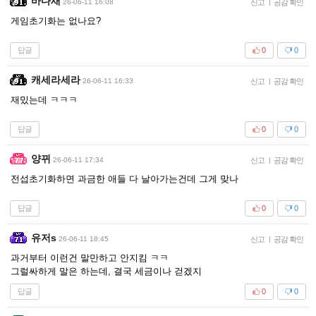
바다새
26-06-11 16:08
신고
|
공감 확인
게임초기화는 없나요?
답글
0
0
캐세라세라
26-06-11 16:33
신고
|
공감 확인
재밌는데 ㅋㅋㅋ
답글
0
0
양뀌
26-06-11 17:34
신고
|
공감 확인
전섭초기화하면 과금한 애들 다 날아가는건데 그게 맞나
답글
0
0
유저s
26-06-11 18:45
신고
|
공감 확인
과거부터 이런건 말만하고 안지킴 ㅋㅋ
그럴싸하게 말은 하는데, 결국 세금이나 걷겠지
답글
0
0