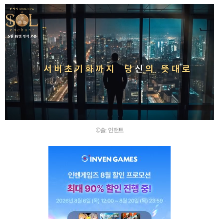
©솔: 인챈트