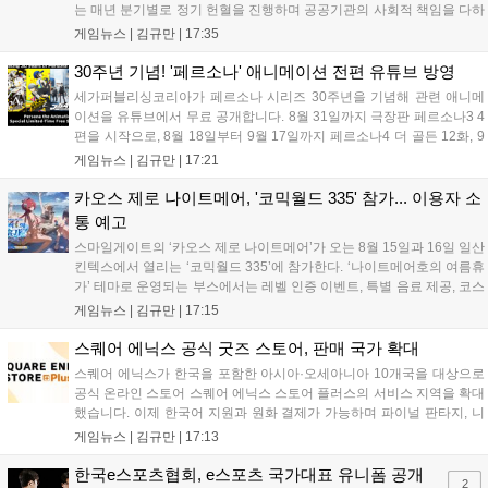
는 매년 분기별로 정기 헌혈을 진행하며 공공기관의 사회적 책임을 다하
고 있으며, 이번 행사에는 영화진흥위원회 등 14개 기관 임직원이 동참
게임뉴스 |
김규만
|
17:35
해 생명 나눔을 실천했습니다. 서태건 위원장은 이웃의 생명을 지키는
따뜻한 실천에 참여한 모든 임직원에게 감사의 뜻을 전하며 헌혈 문화
30주년 기념! '페르소나' 애니메이션 전편 유튜브 방영
확산에 앞장섰습니다....
세가퍼블리싱코리아가 페르소나 시리즈 30주년을 기념해 관련 애니메
이션을 유튜브에서 무료 공개합니다. 8월 31일까지 극장판 페르소나3 4
편을 시작으로, 8월 18일부터 9월 17일까지 페르소나4 더 골든 12화, 9
월 15일부터 10월 14일까지 페르소나5 시리즈가 순차 공개됩니다. 또한
게임뉴스 |
김규만
|
17:21
8월 16일까지 SNS를 통해 축하 메시지를 모집하며, 선정된 내용은 기념
영상 및 대형 전광판에 소개될 예정입니다....
카오스 제로 나이트메어, '코믹월드 335' 참가... 이용자 소
통 예고
스마일게이트의 ‘카오스 제로 나이트메어’가 오는 8월 15일과 16일 일산
킨텍스에서 열리는 ‘코믹월드 335’에 참가한다. ‘나이트메어호의 여름휴
가’ 테마로 운영되는 부스에서는 레벨 인증 이벤트, 특별 음료 제공, 코스
프레 모델 포토존 등 다채로운 행사가 진행된다. 유명 코스어 7인이 캐릭
게임뉴스 |
김규만
|
17:15
터로 변신해 이용자를 맞이하며, SNS 인증 시 추가 굿즈도 증정한다. 자
세한 정보는 공식 커뮤니티에서 확인 가능하다....
스퀘어 에닉스 공식 굿즈 스토어, 판매 국가 확대
스퀘어 에닉스가 한국을 포함한 아시아·오세아니아 10개국을 대상으로
공식 온라인 스토어 스퀘어 에닉스 스토어 플러스의 서비스 지역을 확대
했습니다. 이제 한국어 지원과 원화 결제가 가능하며 파이널 판타지, 니
어 등 주요 게임의 피규어, 굿즈를 구매할 수 있습니다. 신상품이 순차적
게임뉴스 |
김규만
|
17:13
으로 추가될 예정이며 이용자는 사이트에서 국가를 한국으로 설정해 이
용 가능합니다....
한국e스포츠협회, e스포츠 국가대표 유니폼 공개
2