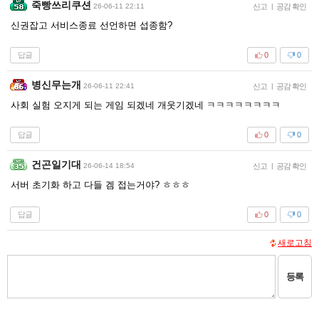
죽빵쓰리쿠션
26-06-11 22:11
신고
|
공감 확인
신권잡고 서비스종료 선언하면 섭종함?
답글
0
0
병신무는개
26-06-11 22:41
신고
|
공감 확인
사회 실험 오지게 되는 게임 되겠네 개웃기겠네 ㅋㅋㅋㅋㅋㅋㅋㅋ
답글
0
0
건곤일기대
26-06-14 18:54
신고
|
공감 확인
서버 초기화 하고 다들 겜 접는거야? ㅎㅎㅎ
답글
0
0
새로고침
등록