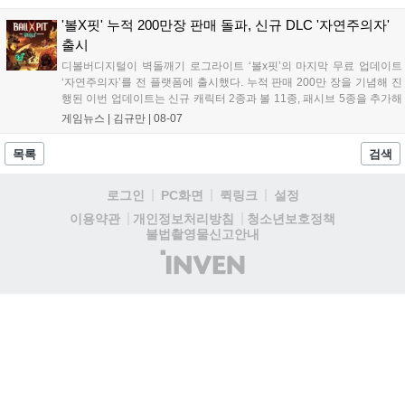
일랜드 이벤트로 펫 블레이즈와 팝시를 선보일 예정이다. 이번 업데이트
로 전략적 전투의 재미가 더욱 강화될 것으로 기대된다....
'볼X핏' 누적 200만장 판매 돌파, 신규 DLC '자연주의자'
출시
디볼버디지털이 벽돌깨기 로그라이트 ‘볼x핏’의 마지막 무료 업데이트
‘자연주의자’를 전 플랫폼에 출시했다. 누적 판매 200만 장을 기념해 진
행된 이번 업데이트는 신규 캐릭터 2종과 볼 11종, 패시브 5종을 추가해
전략적 재미를 높였다. 게임은 PC와 콘솔, 모바일에서 한글판으로 즐길
게임뉴스 |
김규만
|
08-07
수 있으며, 개발사는 조만간 게임과 관련한 새로운 소식을 전할 예정이
라고 밝혀 향후 행보에 기대감을 모으고 있다. 상세 정보는 공식 홈페이
목록
검색
지에서 확인 가능하다....
로그인
PC화면
퀵링크
설정
청소년보호정책
이용약관
개인정보처리방침
불법촬영물신고안내
(주)
인
벤