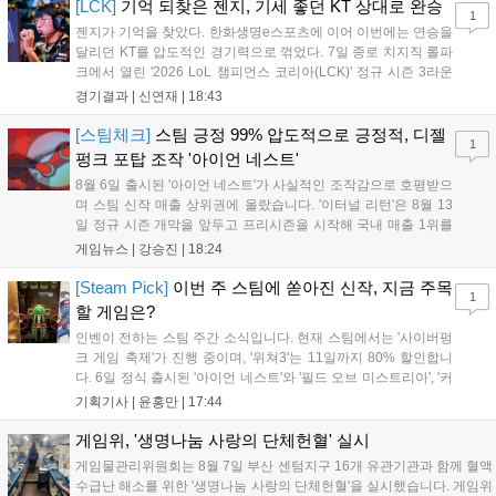
하며 POM에 선정됐...
[LCK]
기억 되찾은 젠지, 기세 좋던 KT 상대로 완승
1
젠지가 기억을 찾았다. 한화생명e스포츠에 이어 이번에는 연승을
달리던 KT를 압도적인 경기력으로 꺾었다. 7일 종로 치지직 롤파
크에서 열린 '2026 LoL 챔피언스 코리아(LCK)' 정규 시즌 3라운
드 레전드 그룹, kt 롤스터와 젠지 e스포츠의 대결에서 젠지가 압
경기결과 |
신연재
|
18:43
승을 거뒀다. 개막주까지만 해도 급격하게 흔들리던 젠지였지만,
기억을 되찾기라도 한 듯 1,...
[스팀체크]
스팀 긍정 99% 압도적으로 긍정적, 디젤
1
펑크 포탑 조작 '아이언 네스트'
8월 6일 출시된 '아이언 네스트'가 사실적인 조작감으로 호평받으
며 스팀 신작 매출 상위권에 올랐습니다. '이터널 리턴'은 8월 13
일 정규 시즌 개막을 앞두고 프리시즌을 시작해 국내 매출 1위를
기록했습니다. 25주년을 맞은 '고스트 리콘' 시리즈는 8월 6일 쇼
게임뉴스 |
강승진
|
18:24
케이스와 함께 대규모 할인을 진행하며 순위가 급상승했고, 신작
'마블 투혼: 파이팅 소울즈'와 레트로 수리 시뮬레이션 '리스토
[Steam Pick]
이번 주 스팀에 쏟아진 신작, 지금 주목
1
리'도 스팀에 정식 출시되었습니다....
할 게임은?
인벤이 전하는 스팀 주간 소식입니다. 현재 스팀에서는 '사이버펑
크 게임 축제'가 진행 중이며, '위쳐3'는 11일까지 80% 할인합니
다. 6일 정식 출시된 '아이언 네스트'와 '필드 오브 미스트리아', '커
세어 코브'가 호평받고 있습니다. 한편, 7일 출시된 '마블 투혼'은
기획기사 |
윤홍만
|
17:44
태그 시스템에 대한 호불호가 갈리며 복합적 평가를 기록 중입니
다. 유비소프트의 '고스트리콘: 와일드랜드'는 7년 만의 대규모 업
게임위, '생명나눔 사랑의 단체헌혈' 실시
데이트 '라스트 라이츠'와 함께 95% 할인 중입니다....
게임물관리위원회는 8월 7일 부산 센텀지구 16개 유관기관과 함께 혈액
수급난 해소를 위한 '생명나눔 사랑의 단체헌혈'을 실시했습니다. 게임위