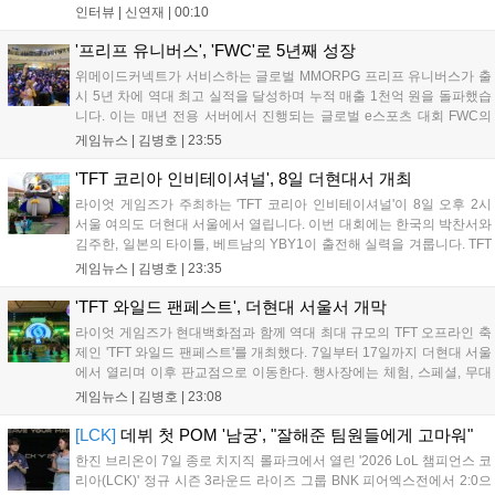
를 추구하다 보니까 팀적으로 안 좋은 사고가 계속 많이 났던 것
인터뷰 |
신연재
|
00:10
같습니다." T1은 6일 서울 종로구 치지직 롤파크에서 열린 '2026
LoL 챔피언스 코리아(LCK)'...
'프리프 유니버스', 'FWC'로 5년째 성장
위메이드커넥트가 서비스하는 글로벌 MMORPG 프리프 유니버스가 출
시 5년 차에 역대 최고 실적을 달성하며 누적 매출 1천억 원을 돌파했습
니다. 이는 매년 전용 서버에서 진행되는 글로벌 e스포츠 대회 FWC의
영향이 큽니다. FWC는 이용자가 동일한 조건에서 시즌을 함께 즐기는
게임뉴스 |
김병호
|
23:55
구조로, 올해 4월 시작된 FWC 2026은 전년 대비 매출과 이용자 지표가
대폭 상승하는 성과를 냈습니다. 오는 10월 필리핀 마닐라에서 총상금
'TFT 코리아 인비테이셔널', 8일 더현대서 개최
11만 달러 규모의 제4회 FWC 그랜드 파이널이 개최될 예정이며, 위메
라이엇 게임즈가 주최하는 'TFT 코리아 인비테이셔널'이 8일 오후 2시
이드커넥트는 이를 통해 커뮤니티 중심의 장기 성장 모델을 지속할 방침
서울 여의도 더현대 서울에서 열립니다. 이번 대회에는 한국의 박찬서와
입니다....
김주한, 일본의 타이틀, 베트남의 YBY1이 출전해 실력을 겨룹니다. TFT
는 소속팀 없이 개인 자격으로 참가하는 독특한 대회 구조를 가지며, 누
게임뉴스 |
김병호
|
23:35
구나 참여 가능한 '소파에서 왕관까지'라는 철학을 실천하고 있습니다.
17일까지 이어지는 이번 행사는 신규 세트 체험과 공연 등 다양한 즐길
'TFT 와일드 팬페스트', 더현대 서울서 개막
거리를 제공하며, 이후 현대백화점 판교점에서도 행사가 이어질 예정입
라이엇 게임즈가 현대백화점과 함께 역대 최대 규모의 TFT 오프라인 축
니다. 연말에는 라스베이거스 오픈이 개최됩니다....
제인 'TFT 와일드 팬페스트'를 개최했다. 7일부터 17일까지 더현대 서울
에서 열리며 이후 판교점으로 이동한다. 행사장에는 체험, 스페셜, 무대
존이 마련됐으며 8일 오후 2시 인비테이셔널, 15일 오후 2시 스트리머
게임뉴스 |
김병호
|
23:08
매치, 17일 오후 7시 30분 QWER 공연 등 다채로운 일정이 준비되어 있
다. 사전 예약은 조기 마감될 만큼 큰 인기를 끌고 있다....
[LCK]
데뷔 첫 POM '남궁', "잘해준 팀원들에게 고마워"
한진 브리온이 7일 종로 치지직 롤파크에서 열린 '2026 LoL 챔피언스 코
리아(LCK)' 정규 시즌 3라운드 라이즈 그룹 BNK 피어엑스전에서 2:0으