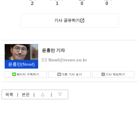
2
1
0
0
기사 공유하기
윤홍만 기자
Nowl@inven.co.kr
윤홍만
(Nowl)
페이지 구독하기
다른 기사 보기
기사 제보하기
목록
|
본문
|
△
|
▽