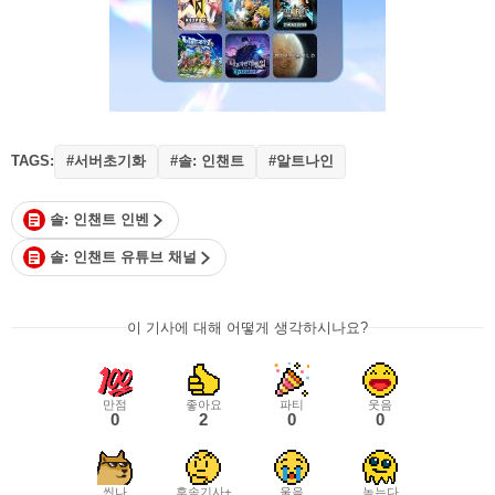
TAGS:
#서버초기화
#솔: 인챈트
#알트나인
솔: 인챈트 인벤
솔: 인챈트 유튜브 채널
이 기사에 대해 어떻게 생각하시나요?
만점
좋아요
파티
웃음
0
2
0
0
씬나
후속기사+
울음
녹는다