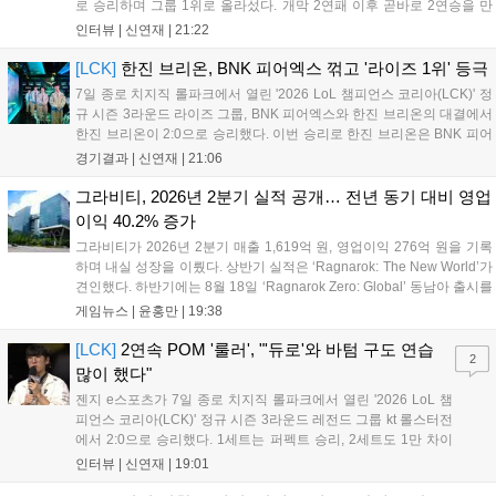
로 승리하며 그룹 1위로 올라섰다. 개막 2연패 이후 곧바로 2연승을 만
들어내면서 이어질 4라운드에 대한 기대감을 올렸다. 다음은 이날 데뷔
인터뷰 |
신연재
|
21:22
첫 POM을 수상한 '남궁' 남궁성훈의 POM 인터뷰 전문이다....
[LCK]
한진 브리온, BNK 피어엑스 꺾고 '라이즈 1위' 등극
7일 종로 치지직 롤파크에서 열린 '2026 LoL 챔피언스 코리아(LCK)' 정
규 시즌 3라운드 라이즈 그룹, BNK 피어엑스와 한진 브리온의 대결에서
한진 브리온이 2:0으로 승리했다. 이번 승리로 한진 브리온은 BNK 피어
엑스를 제치고 라이즈 그룹 1위로 올라섰다. 1세트, 한진 브리온이 '로머'
경기결과 |
신연재
|
21:06
조우진의 로크를 중심으로 게임을 유리하게 풀어갔다. '...
그라비티, 2026년 2분기 실적 공개… 전년 동기 대비 영업
이익 40.2% 증가
그라비티가 2026년 2분기 매출 1,619억 원, 영업이익 276억 원을 기록
하며 내실 성장을 이뤘다. 상반기 실적은 ‘Ragnarok: The New World’가
견인했다. 하반기에는 8월 18일 ‘Ragnarok Zero: Global’ 동남아 출시를
시작으로 9월 3일 ‘달려라 헤베레케 EX’, 9월 22일 ‘갈바테인’ 등 다양한
게임뉴스 |
윤홍만
|
19:38
신작을 선보인다. 4분기에는 ‘쟈레코 아케이드 콜렉션’과 ‘라이트 오디세
이’ 출시가 예정돼 있으며, 2027년에는 ‘Ragnarok 3’ 등 대작을 글로벌
[LCK]
2연속 POM '룰러', "'듀로'와 바텀 구도 연습
2
출시할 계획이다. 그라비티는 조인트벤처 설립과 라그나로크 에코 시스
많이 했다"
템 구축을 통해 신성장 동력을 확보할 방침이다....
젠지 e스포츠가 7일 종로 치지직 롤파크에서 열린 '2026 LoL 챔
피언스 코리아(LCK)' 정규 시즌 3라운드 레전드 그룹 kt 롤스터전
에서 2:0으로 승리했다. 1세트는 퍼펙트 승리, 2세트도 1만 차이
를 벌리며 25분 만에 승리하면서 말 그대로 압도적인 경기력을 선
인터뷰 |
신연재
|
19:01
보였다. '룰러' 박재혁은 1세트 코그모, 2세트 이즈리얼로 맹활약