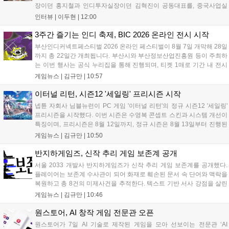
장이던 홍지철과 인디투자실장이던 김혁진이 공동대표를, 중국사업실
장이던 이민정이 이사를 맡았다. 출범 한 달여 만에 위메이드맥스의 전
인터뷰 |
이두현
|
12:00
략적 투자와 카카오벤처스 등 5개 벤처캐피털의 재무적 투자가 연달아
들어왔다. 서비스 중인...
3주간 즐기는 인디 축제, BIC 2026 온라인 전시 시작
부산인디커넥트페스티벌 2026 온라인 페스티벌이 8월 7일 개막해 28일
까지 총 22일간 개최됩니다. 부산시와 부산정보산업진흥원 등이 주최하
는 이번 행사는 공식 누리집을 통해 진행되며, 티켓 1매로 기간 내 전시
작을 제한 없이 체험할 수 있습니다. 일반 및 루키 부문 등 다양한 인디게
게임뉴스 |
김규만
|
10:57
임을 선보이며 개발자와의 소통 기능도 제공합니다. 장소 제약 없이 전
세계 누구나 참여 가능한 이번 행사는 역대 최대 규모로 열려 인디게임
이터널 리턴, 시즌12 '세일링' 프리시즌 시작
생태계 확장에 기여할 전망입니다....
넵튠 자회사 님블뉴런이 PC 게임 '이터널 리턴'의 정규 시즌12 '세일링'
프리시즌을 시작했다. 이번 시즌은 수영복 콘셉트 스킨과 시스템 개선이
특징이며, 프리시즌은 8월 12일까지, 정규 시즌은 8월 13일부터 진행된
다. 실험체 관찰일지 추가와 후반부 전략 강화를 위한 다중 크로노 스피
게임뉴스 |
김규만
|
10:50
어 도입 등 다양한 업데이트와 풍성한 이벤트가 마련되어 이용자들의 기
대를 모으고 있다....
반지하게임즈, 신작 추리 게임 보존계 공개
서울 2033 개발사 반지하게임즈가 신작 추리 게임 보존계를 공개했다.
플레이어는 보존계 수사관이 되어 화재로 훼손된 문서 속 단어와 맥락을
복원하고 총 8건의 미제사건을 추적한다. 텍스트 기반 서사 강점을 살린
이번 게임은 정보 조합과 사건 재구성이 핵심이며, 현재 스팀 상점 페이
게임뉴스 |
김규만
|
10:46
지가 공개되었다. 반지하게임즈는 2027년 상반기 정식 출시를 목표로
개발에 박차를 가하고 있다....
원스토어, AI 창작 게임 전문관 오픈
원스토어가 7일 AI 기술로 제작된 게임을 모아 선보이는 전문관 ‘AI