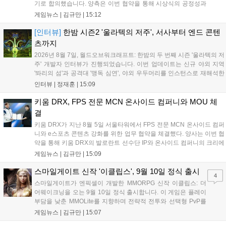
기로 합의했습니다. 양측은 이번 협약을 통해 시상식의 공정성과
전문성을 강화하고 MZ세대를 겨냥한 미디어 영향력을 확대해 e
게임뉴스 |
김규만
|
15:12
스포츠 전 종목을 아우르는 대표 연례 행사로 육성할 계획입니다.
김영만 회장은 10년 만에 재추진되는 이번 시상식이 e스포츠의
[인터뷰]
한밤 시즌2 '울라텍의 저주', 서사부터 엔드 콘텐
성과와 가치를 널리 알리는 권위 있는 행사가 되도록 노력하겠다
츠까지
고 밝혔습니다....
2026년 8월 7일, 월드오브워크래프트: 한밤의 두 번째 시즌 '울라텍의 저
주' 개발자 인터뷰가 진행되었습니다. 이번 업데이트는 신규 야외 지역
'똬리의 섬'과 공격대 '맹독 심연', 야외 우두머리를 인스턴스로 재해석한
'소굴'을 포함합니다. 개발진은 하우징 시스템 개선 및 신화+ 던전 로테이
인터뷰 |
정재훈
|
15:09
션, 공격대 보상 강화 등을 예고하며, 한국 팬들의 열정적인 성원에 감사
를 표했습니다....
키움 DRX, FPS 전문 MCN 온사이드 컴퍼니와 MOU 체
결
키움 DRX가 지난 8월 5일 서울타워에서 FPS 전문 MCN 온사이드 컴퍼
니와 e스포츠 콘텐츠 강화를 위한 업무 협약을 체결했다. 양사는 이번 협
약을 통해 키움 DRX의 발로란트 선수단 IP와 온사이드 컴퍼니의 크리에
이터 네트워크를 결합하여 정규 및 특별 콘텐츠를 공동 기획한다. 또한
게임뉴스 |
김규만
|
15:09
디지털 콘텐츠 제작을 넘어 팬들이 직접 참여하는 오프라인 행사 등 온·
오프라인 연계 프로그램을 순차적으로 선보이며 e스포츠 생태계 확장에
스마일게이트 신작 '이클립스', 9월 10일 정식 출시
4
나설 계획이다....
스마일게이트가 엔픽셀이 개발한 MMORPG 신작 이클립스: 더
어웨이크닝을 오는 9월 10일 정식 출시합니다. 이 게임은 플레이
부담을 낮춘 MMOLite를 지향하며 전략적 전투와 선택형 PvP를
특징으로 합니다. 현재 공식 홈페이지와 앱 마켓에서 사전등록을
게임뉴스 |
김규만
|
15:07
진행 중이며 참여자에게는 초월 소환권 등 다양한 보상을 제공합