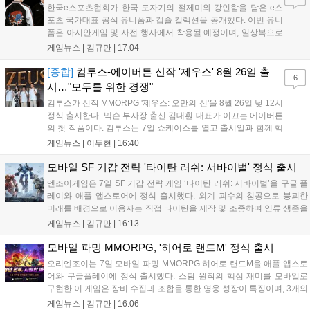
한국e스포츠협회가 한국 도자기의 절제미와 강인함을 담은 e스
포츠 국가대표 공식 유니폼과 캡슐 컬렉션을 공개했다. 이번 유니
폼은 아시안게임 및 사전 행사에서 착용될 예정이며, 일상복으로
구성된 컬렉션은 오는 8월 28일부터 골스튜디오 공식 홈페이지
게임뉴스 |
김규만
|
17:04
와 무신사, 오프라인 매장에서 판매된다. 다만 아시안게임 결선에
서는 대회 규정에 따라 별도의 유니폼을 착용할 계획이다....
[종합]
컴투스-에이버튼 신작 '제우스' 8월 26일 출
6
시…"모두를 위한 경쟁"
컴투스가 신작 MMORPG '제우스: 오만의 신'을 8월 26일 낮 12시
정식 출시한다. 넥슨 부사장 출신 김대훤 대표가 이끄는 에이버튼
의 첫 작품이다. 컴투스는 7일 쇼케이스를 열고 출시일과 함께 핵
심 콘텐츠, 유료화 정책, 운영 방향을 공개했다. 캐릭터명 선점은
게임뉴스 |
이두현
|
16:40
8월 13일 오후 8시 시작한다. '제우스: 오만의 신'은 최고신 제우스
의 오만으로 균열이...
모바일 SF 기갑 전략 '타이탄 러쉬: 서바이벌' 정식 출시
엔조이게임은 7일 SF 기갑 전략 게임 ‘타이탄 러쉬: 서바이벌’을 구글 플
레이와 애플 앱스토어에 정식 출시했다. 외계 괴수의 침공으로 붕괴한
미래를 배경으로 이용자는 직접 타이탄을 제작 및 조종하며 인류 생존을
위한 전투를 펼친다. 지휘관 모집, 피난처 운영, 연맹 협동 콘텐츠가 특징
게임뉴스 |
김규만
|
16:13
이며 출시를 기념해 접속 시 영웅 경험치와 다이아몬드 등 다양한 성장
지원 보상을 제공한다. 상세 내용은 공식 커뮤니티에서 확인 가능하다....
모바일 파밍 MMORPG, '히어로 랜드M' 정식 출시
오리엔조이는 7일 모바일 파밍 MMORPG 히어로 랜드M을 애플 앱스토
어와 구글플레이에 정식 출시했다. 스팀 원작의 핵심 재미를 모바일로
구현한 이 게임은 장비 수집과 조합을 통한 영웅 성장이 특징이며, 3개의
무기 스킬을 활용한 전략적 전투와 길드전 등 다양한 콘텐츠를 제공한
게임뉴스 |
김규만
|
16:06