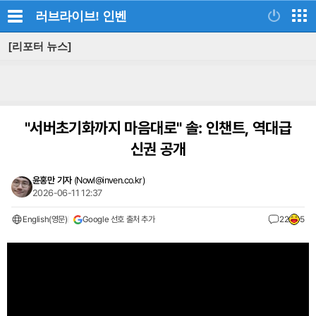
러브라이브!
인벤
[리포터 뉴스]
"서버초기화까지 마음대로" 솔: 인챈트, 역대급
신권 공개
윤홍만 기자
(
Nowl@inven.co.kr
)
2026-06-11 12:37
English(영문)
Google 선호 출처 추가
22
5