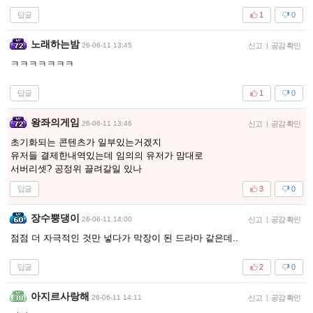
답글
1
0
노래하는밤
26-06-11 13:45
신고
|
공감 확인
ㅋㅋㅋㅋㅋㅋㅋ
답글
1
0
왕좌의게임
26-06-11 13:46
신고
|
공감 확인
초기화되는 콘텐츠가 일부있는거겠지
유저들 결제한내역있는데 임의의 유저가 맘대로
서버리셋? 공정위 끌려갈일 있나
답글
3
0
장수뿡댕이
26-06-11 14:00
신고
|
공감 확인
점점 더 자극적인 것만 넣다가 막장이 된 드라마 같은데..
답글
2
0
아지르사랑해
26-06-11 14:11
신고
|
공감 확인