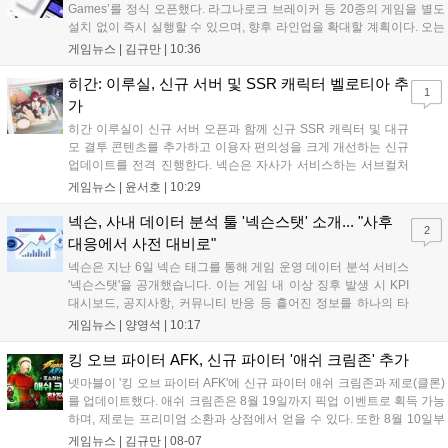
Games’를 정식 오픈했다. 라그나로크 브레이커 등 20종의 게임을 별도
설치 없이 즉시 실행할 수 있으며, 향후 라인업을 확대할 계획이다. 오는
11일부터는 게임 실행 시 할인 쿠폰을 지급하는 오픈 기념 이벤트도 진
게임뉴스 |
김규만
|
10:36
행된다. 이번 서비스는 누구나 AI를 활용해 게임을 제작하고 유통할 수
있는 환경을 조성해 창작자와 이용자 모두에게 새로운 경험을 제공할 것
히간: 이루실, 신규 서버 및 SSR 캐릭터 벨로티아 추
1
으로 기대된다....
가
히간 이루실이 신규 서버 오픈과 함께 신규 SSR 캐릭터 및 대규
모 결투 콘텐츠를 추가하고 이용자 편의성을 크게 개선하는 신규
업데이트를 전격 진행한다. 넥슨은 자사가 서비스하는 서브컬처
게임 히간 이루실에 신규 서버 'world3'을 개설하고 신규 캐릭터
게임뉴스 |
윤서호
|
10:29
및 이벤트 스토리를 포함한 대규모 콘텐츠 업데이트를 적용했다.
이번 업데이트를 통해 어둠 속 서큐버스...
넥슨, 사내 데이터 분석 툴 '넥슨스탯' 소개... "사후
2
대응에서 사전 대비로"
넥슨은 지난 6일 넥슨 태그를 통해 게임 운영 데이터 분석 서비스
'넥슨스탯'을 공개했습니다. 이는 게임 내 이상 징후 발생 시 KPI
대시보드, 공지사항, 커뮤니티 반응 등 흩어진 정보를 하나의 타
임라인에 연결해 원인을 빠르게 파악하도록 돕는 관제 허브입니
게임뉴스 |
양영석
|
10:17
다. 현재 25개 이상의 프로젝트에 도입된 이 서비스는 사후 대응
중심의 운영 방식을 사전 대비 체계로 전환하며 데이터 기반의 효
킹 오브 파이터 AFK, 신규 파이터 '애쉬 크림존' 추가
율적인 의사결정을 지원하고 있습니다....
넷마블이 '킹 오브 파이터 AFK'에 신규 파이터 애쉬 크림존과 제로(클론)
를 업데이트했다. 애쉬 크림존은 8월 19일까지 픽업 이벤트로 획득 가능
하며, 제로는 프리미엄 소환과 상점에서 얻을 수 있다. 또한 8월 10일부
터 14일까지 럭키 엘피 이벤트로 론을, 13일부터 26일까지 트로피칼 아
게임뉴스 |
김규만
|
08-07