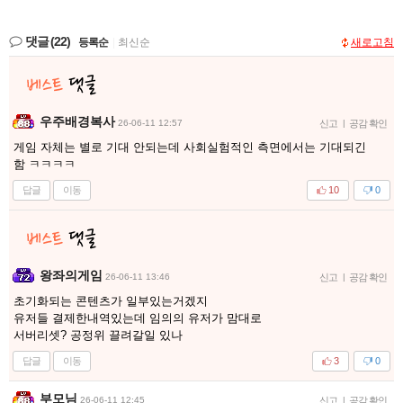
댓글
(22)
등록순
|
최신순
새로고침
우주배경복사
26-06-11 12:57
신고
|
공감 확인
게임 자체는 별로 기대 안되는데 사회실험적인 측면에서는 기대되긴
함 ㅋㅋㅋㅋ
답글
이동
10
0
왕좌의게임
26-06-11 13:46
신고
|
공감 확인
초기화되는 콘텐츠가 일부있는거겠지
유저들 결제한내역있는데 임의의 유저가 맘대로
서버리셋? 공정위 끌려갈일 있나
답글
이동
3
0
부모님
26-06-11 12:45
신고
|
공감 확인