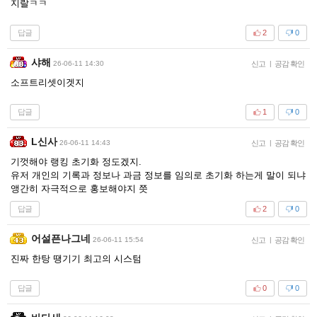
지랄ㅋㅋ
답글
2
0
샤해
26-06-11 14:30
신고
|
공감 확인
소프트리셋이겟지
답글
1
0
L신사
26-06-11 14:43
신고
|
공감 확인
기껏해야 랭킹 초기화 정도겠지.
유저 개인의 기록과 정보나 과금 정보를 임의로 초기화 하는게 말이 되냐
앵간히 자극적으로 홍보해야지 쯧
답글
2
0
어설픈나그네
26-06-11 15:54
신고
|
공감 확인
진짜 한탕 땡기기 최고의 시스텀
답글
0
0