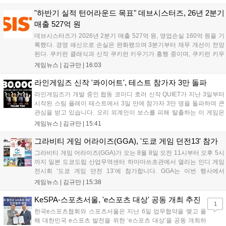
다. 정식 출시를 기념해 사전예약자 50만 명 달성 보상을 포함한 다양한
혜택을 지급하며, 상세 내용은 공식 라운지에서 확인할 수 있다. 이용자
"하반기 실적 턴어라운드 목표" 데브시스터즈, 26년 2분기
는 게임 접속 및 주요 콘텐츠 플레이를 통해 성장을 지원받을 수 있다....
매출 527억 원
데브시스터즈가 2026년 2분기 매출 527억 원, 영업손실 160억 원을 기
록했다. 경영 쇄신으로 손실은 완화됐으며 3분기부터 재무 개선이 전망
된다. 쿠키런 클래식과 신작 쿠키런 키우기가 흥행 중이며, 쿠키런 키우
기는 13일 첫 업데이트를 시작으로 2주 간격의 콘텐츠를 제공한다. 또한
게임뉴스 |
김규만
|
16:03
9월 미국 로블록스 개발자 컨퍼런스에 참여해 IP 생태계를 확장할 계획
이다. 회사는 비용 효율화와 신작 흥행을 통해 하반기 실적 턴어라운드
라인게임즈 신작 '콰이어트', 테스트 참가자 3만 돌파
를 이끌 방침이다....
라인게임즈가 개발 중인 협동 코미디 호러 신작 QUIET가 지난 3일부터
시작된 스팀 플레이 테스트에서 3일 만에 참가자 3만 명을 돌파하며 큰
관심을 받고 있습니다. 오리 외계인이 보스를 피해 탈출하는 이 게임은
최대 4인 협동을 지원하며, 소음 관리와 물리 법칙을 활용한 전략적 플레
게임뉴스 |
김규만
|
15:41
이가 핵심입니다. 라인게임즈는 수집된 이용자 피드백을 반영해 게임성
을 개선 중이며, 상세 정보는 스팀 페이지에서 확인 가능합니다....
그라비티 게임 어라이즈(GGA), '도쿄 게임 던전13' 참가
그라비티 게임 어라이즈(GGA)가 오는 8월 8일 오전 11시부터 오후 5시
까지 일본 도쿄도립 산업무역센터 하마마쓰초관에서 열리는 인디 게임
전시회 ‘도쿄 게임 던전 13’에 참가합니다. GGA는 이번 행사에서
‘JALECO ARCADE COLLECTION’ 시리즈의 미공개 작품 12종을 최초
게임뉴스 |
김규만
|
15:38
공개하며, ‘다함께 쿠키요미. 월드 한국 Ver.’ 등 다양한 인디 게임을 선보
입니다. 시연 참여 관람객에게는 선착순으로 특별 굿즈를 증정하며, 인
KeSPA-스포츠서울, 'e스포츠 대상' 공동 개최 추진
1
디 게임 생태계 활성화와 신규 타이틀 반응 확인을 목표로 합니다....
한국e스포츠협회와 스포츠서울은 지난 6일 업무협약을 맺고 올
해 대한민국 e스포츠 발전을 위한 ‘e스포츠 대상’을 공동 개최하