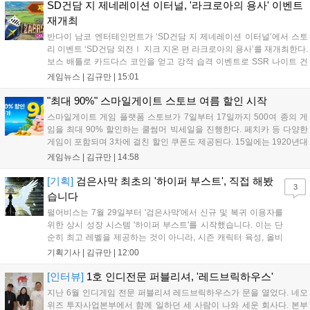
니다. 또한 카카오톡 채널 추가 시 주차별 스페셜 쿠폰과 한정 스
SD건담 지 제네레이션 이터널, '라크로아의 용사' 이벤트
킨, 경품 이벤트 등 풍성한 혜택을 마련해 이용자들의 기대를 모
재개최
으고 있습니다....
반다이 남코 엔터테인먼트가 ‘SD건담 지 제네레이션 이터널’에서 스토
리 이벤트 ‘SD건담 외전Ⅰ 지크 지온 편 라크로아의 용사’를 재개최한다.
보스 배틀로 카드다스 코인을 얻고 강적 습격 이벤트로 SSR 나이트 건
담을 획득할 수 있다. 로그인 보너스로 최대 다이아 3,000개를 지급하며,
게임뉴스 |
김규만
|
15:01
8월 31일까지 실물대 유니콘 건담 입상 피날레를 기념해 SSR 유닛을 전
원 증정한다. 또한 9월 30일까지 공식 유튜브에서 특별 프로그램을 시청
"최대 90%" 스마일게이트 스토브 여름 할인 시작
할 수 있다....
스마일게이트 게임 플랫폼 스토브가 7일부터 17일까지 500여 종의 게
임을 최대 90% 할인하는 쿨썸머 빅세일을 진행한다. 페치카 등 다양한
게임이 포함되며 3차에 걸친 할인 쿠폰도 제공된다. 15일에는 1920년대
경성 배경의 신작 그날의 신문이 출시되며, 15일부터 17일까지는 국내
게임뉴스 |
김규만
|
14:58
개발사 게임을 위한 시크릿 쿠폰도 추가 발행될 예정이다. 자세한 내용
은 공식 페이지에서 확인 가능하다....
[기획]
검은사막 최초의 '하이퍼 부스트', 직접 해봤
3
습니다
펄어비스는 7월 29일부터 '검은사막'에서 신규 및 복귀 이용자를
위한 상시 성장 시스템 '하이퍼 부스트'를 시작했습니다. 이는 단
순히 최고 레벨을 제공하는 것이 아니라, 시즌 캐릭터 육성, 올비
아 아카데미 수료, 아침의 나라 설화 진행 등 4단계 과정을 통해
기획기사 |
김규만
|
12:00
게임에 적응하며 공방합 750을 목표로 성장하는 구조입니다. 이
용자는 과제를 완수하며 동(V) 투발라 장비와 검은별 무기, 카라
[인터뷰]
1호 인디전문 퍼블리셔, '레드브릭하우스'
자드 장신구 등을 획득해 주요 콘텐츠에 진입할 수 있습니다....
지난 6월 인디게임 전문 퍼블리셔 레드브릭하우스가 문을 열었다. 네오
위즈 투자사업본부에서 함께 일하던 세 사람이 나와 세운 회사다. 본부