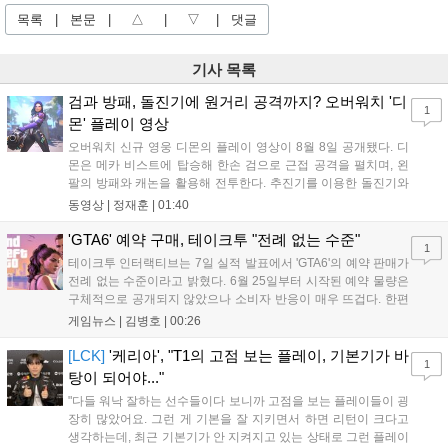
목록
|
본문
|
△
|
▽
|
댓글
기사 목록
검과 방패, 돌진기에 원거리 공격까지? 오버워치 '디
1
몬' 플레이 영상
오버워치 신규 영웅 디몬의 플레이 영상이 8월 8일 공개됐다. 디
몬은 메카 비스트에 탑승해 한손 검으로 근접 공격을 펼치며, 왼
팔의 방패와 캐논을 활용해 전투한다. 추진기를 이용한 돌진기와
참격 형태의 궁극기를 보유했고, 메카 파괴 시 맨몸으로 기관총을
동영상 |
정재훈
|
01:40
사용하는 특징이 있다. 디몬은 오는 8월 12일 시작되는 시즌4 부
산의 영웅들 업데이트를 통해 정식 출시될 예정이다....
'GTA6' 예약 구매, 테이크투 "전례 없는 수준"
1
테이크투 인터랙티브는 7일 실적 발표에서 'GTA6'의 예약 판매가
전례 없는 수준이라고 밝혔다. 6월 25일부터 시작된 예약 물량은
구체적으로 공개되지 않았으나 소비자 반응이 매우 뜨겁다. 한편
11월 19일 PS5와 Xbox 시리즈 X|S로 정식 출시될 예정이며, 록
게임뉴스 |
김병호
|
00:26
스타 게임즈는 한국 시각 28일 오전 4시 넷플릭스를 통해 장편 영
상 'Grand Theft Auto VI: An Extended Look'을 최초 공개할 계획
[LCK]
'케리아', "T1의 고점 보는 플레이, 기본기가 바
1
이다....
탕이 되어야..."
"다들 워낙 잘하는 선수들이다 보니까 고점을 보는 플레이들이 굉
장히 많았어요. 그런 게 기본을 잘 지키면서 하면 리턴이 크다고
생각하는데, 최근 기본기가 안 지켜지고 있는 상태로 그런 플레이