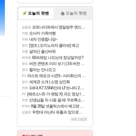
오늘의 팟벤
오늘의 핫벤
포트나이트에서 명일방주 엔드필드 [펠리카] 판매 예정
섭컬겜
오사카 가족여행
여행
내차 인증합니당~
차벤
[명조 | 도미노피자 콜라보] 예고
명조
설악산 울산바위
여행
60프레임 나오는데 정상일까요?
레퀴엠
버전 콘텐츠 미리 보기 | 3.6 버전 「신기루 속 등불 그림자, 속세에 깃든 검의 결심」이 8월 20일에 업데이트됩니다!
명조
힐러는 안나오고
명조
라스트 에포크 시즌5 - 서리화신의 분노 티저
PV
세계관 소개 | 소명 상인회
명조
1세대 K7 3.5NA인데 LF쏘나타 2.0NA 기변하면 유류비 절약이 얼마나 될까요..?
차벤
[페르소나5: 더 팬텀 X] 괴도 영상 l 타카마키 안·댄싱 스타
PV
선생님들 차 시동 끌 때 꾸르륵소리나는데
차벤
8월 28일 넷플릭스에서 예고편 공개 예정
GTA6
무한대 아난타 유출과 앞으로의 예상 (루머)
섭컬겜
새로고침