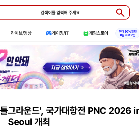
Submit
최대 90% 할인
라이브/영상
게이밍/IT
게임스토어
8월 프로모션
배틀그라운드', 국가대항전 PNC 2026 i
Seoul 개최