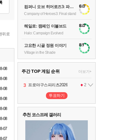
록
6.0
컴퍼니 오브 히어로즈3: 파이널 스탠드
Company of Heroes3: Final stand
8.0
헤일로: 캠페인 이볼브드
Halo: Campaign Evolved
맨위로
8.1
고요한 시골 정원 이야기
Village in the Shade
8-08
주간 TOP 게임 순위
더보기+
8-08
1
2
3
4
팰월드
프로야구스피리츠2026
드래곤소드 : 어웨이크닝
어쌔신 크리드: 블랙 플래그 리싱크드
1
2
2
8-08
투표하기
8-08
5
블라인드 삼국
1
8-08
추천 코스프레 갤러리
8-08
6
그랑블루 판타지 리링크 - 엔드리스 라그나로크
1
8-07
8-07