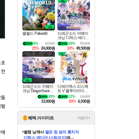
최대 90% 할인가를 만나보세요!
네이버혜택과 함께 만나보세요!
네이버 포인트 혜택까지!
이니&베니 혜택까지!
네이버 혜택가와 함께 예약하세요!
할인&네이버혜택으로 만나보세요!
네이버페이 혜택과 만나보세요!
40주년 프로모션으로 만나보세요!
할인가에 만나보세요!
일부 에디션 상시 할인!
혜택으로 예약 판매 중
편안하게 충전하세요
팰월드 Palworld
드래곤소드 어웨이
크닝 디럭스 에디션
DragonSword Awake
5%
32,000
10%
55,000
ning Deluxe Edition
25%
24,000원
10%
49,500원
스포
 전
드래곤소드 어웨이
디제이맥스 리스펙
크닝 DragonSword A
트 V 블루아카이브
wakening
팩 DJMAX RESPE
10%
12%
19,800
만들
CT V Blue Archive P
33,000원
65%
6,930원
ack DLC
이벌
혜택.아이마트
더보기+
별땡
님께서
엘든 링 밤의 통치자
디럭스 에디션 (스팀코드)
에
만에
니코
님께서
(본편포함) 데이브 더
당첨되셨습니다.