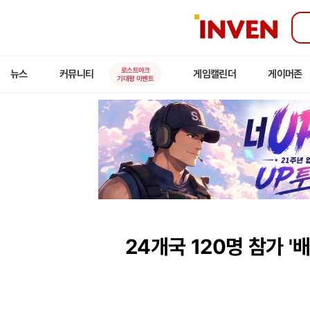
인
벤
로스트아크
뉴스
커뮤니티
게임캘린더
게이머존
기대평 이벤트
24개국 120명 참가 '