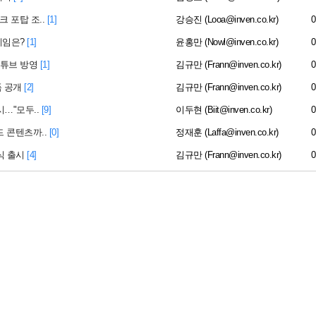
 포탑 조..
[1]
강승진 (Looa@inven.co.kr)
0
게임은?
[1]
윤홍만 (Nowl@inven.co.kr)
0
유튜브 방영
[1]
김규만 (Frann@inven.co.kr)
0
 공개
[2]
김규만 (Frann@inven.co.kr)
0
시…"모두..
[9]
이두현 (Biit@inven.co.kr)
0
드 콘텐츠까..
[0]
정재훈 (Laffa@inven.co.kr)
0
식 출시
[4]
김규만 (Frann@inven.co.kr)
0