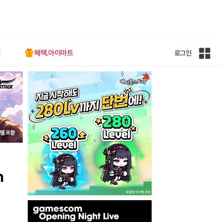
혜택.아이마트
로그인
인
벤
전
체
사
이
트
맵
n
인
벤
배