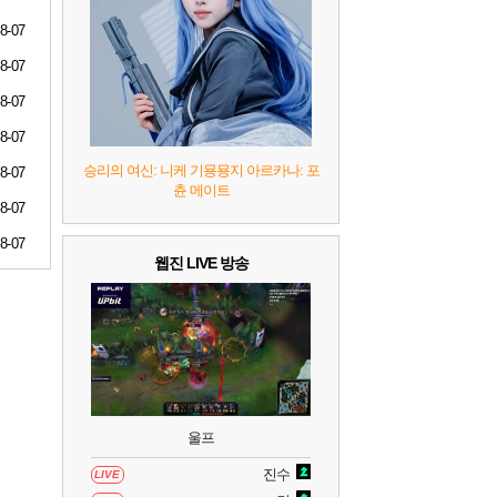
7
리듬 천국 미라클 스타즈
2
8-07
8-07
8
헤일로: 캠페인 이볼브드
2
8-07
9
캡틴 츠바사 2 월드 파이터즈
8-07
승리의 여신: 니케 기묭묭지 아르카나: 포
8-07
츈 메이트
10
레고 배트맨: 레거시 오브 더 다크 나이트
8-07
8-07
웹진 LIVE 방송
울프
진수
LIVE