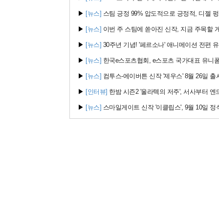
▶
[뉴스]
스팀 긍정 99% 압도적으로 긍정적, 디젤 펑크
▶
[뉴스]
이번 주 스팀에 쏟아진 신작, 지금 주목할 
▶
[뉴스]
30주년 기념! '페르소나' 애니메이션 전편 
▶
[뉴스]
한국e스포츠협회, e스포츠 국가대표 유니폼
▶
[뉴스]
컴투스-에이버튼 신작 '제우스' 8월 26일 출
▶
[인터뷰]
한밤 시즌2 '울라텍의 저주', 서사부터 엔
▶
[뉴스]
스마일게이트 신작 '이클립스', 9월 10일 정