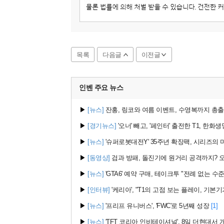
목록
다음글
이전글
인벤 주요
뉴스
▶
[뉴스]
잔홍, 링코와 여름 이벤트, 수영복까지 총출동!
▶
[경기뉴스]
'오너' 빼고, '페인터' 출전한 T1, 한화
▶
[뉴스]
'슈퍼로봇대전Y' 35주년 확장팩, 시리즈의 미
▶
[동영상]
검과 방패, 돌진기에 원거리 공격까지? 오버
▶
[뉴스]
'GTA6' 예약 구매, 테이크투 "전례 없는 수준
▶
[인터뷰]
'케리아', "T1의 고점 보는 플레이, 기본기
▶
[뉴스]
'프리프 유니버스', 'FWC'로 5년째 성장
[1]
▶
[뉴스]
'TFT 코리아 인비테이셔널', 8일 더현대서 