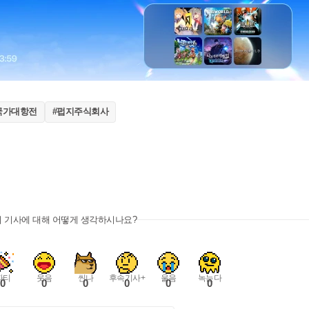
국가대항전
#펍지주식회사
이 기사에 대해 어떻게 생각하시나요?
파티
웃음
씬나
후속기사+
울음
녹는다
0
0
0
0
0
0