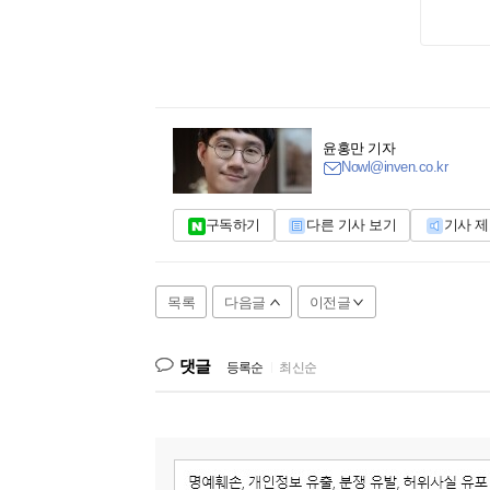
윤홍만 기자
Nowl@inven.co.kr
구독하기
다른 기사 보기
기사 
목록
다음글
이전글
댓글
등록순
|
최신순