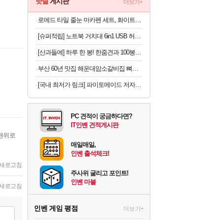
핫딜
게시판
더보기+
로에드 타일 줄눈 마카펜 세트, 화이트, 5P, 1세트
[슈퍼적립] 노트북 거치대 6in1 USB 허브형 높이 조절 받침대 스탠드 LD204H
[산과들에] 하루 한 봉! 한줌견과 100봉 모음~맛보기팩 (인기구성 50봉+50봉까지!)
부산 60년 맛집 해운대암소갈비집 뼈없는 갈비탕 800g*5팩 (총 4kg) | 살코기 듬뿍 순살 소 갈비탕 진한 국물
[국내 최저가 링크] 파이토메이드 저자극 초극세 프리미엄 칫솔, 10개입, 3세트
PC 견적이 궁금하다면?
IT인벤 견적게시판
맨위로
매일매일,
인벤 출석체크!
새로고침
주사위 굴리고 포인트!
인벤 마블
새로고침
인벤 게임 평점
더보기+