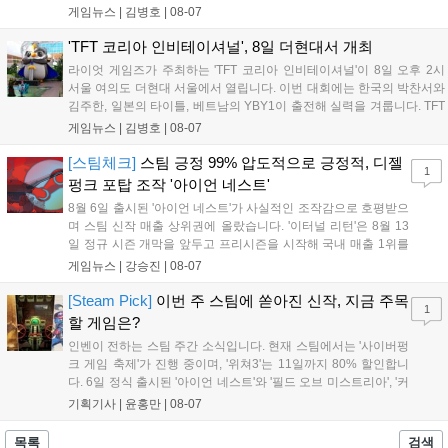
스포츠 대회 FWC의 영향이 큽니다. FWC는 이용자가 동일한 조
게임뉴스 |
김병호
|
08-07
건에서 시즌을 함께 즐기는 구조로, 올해 4월 시작된 FWC 2026
은 전년 대비 매출과 이용자 지표가 대폭 상승하는 성과를 냈습니
'TFT 코리아 인비테이셔널', 8일 더현대서 개최
다. 오는 10월 필리핀 마닐라에서 총상금 11만 달러 규모의 제4회
라이엇 게임즈가 주최하는 'TFT 코리아 인비테이셔널'이 8일 오후 2시
FWC 그랜드 파이널이 개최될 예정이며, 위메이드커넥트는 이를
서울 여의도 더현대 서울에서 열립니다. 이번 대회에는 한국의 박찬서와
통해 커뮤니티 중심의 장기 성장 모델을 지속할 방침입니다....
김주한, 일본의 타이틀, 베트남의 YBY1이 출전해 실력을 겨룹니다. TFT
는 소속팀 없이 개인 자격으로 참가하는 독특한 대회 구조를 가지며, 누
게임뉴스 |
김병호
|
08-07
구나 참여 가능한 '소파에서 왕관까지'라는 철학을 실천하고 있습니다.
17일까지 이어지는 이번 행사는 신규 세트 체험과 공연 등 다양한 즐길
[스팀체크]
스팀 긍정 99% 압도적으로 긍정적, 디젤
1
거리를 제공하며, 이후 현대백화점 판교점에서도 행사가 이어질 예정입
펑크 포탑 조작 '아이언 네스트'
니다. 연말에는 라스베이거스 오픈이 개최됩니다....
8월 6일 출시된 '아이언 네스트'가 사실적인 조작감으로 호평받으
며 스팀 신작 매출 상위권에 올랐습니다. '이터널 리턴'은 8월 13
일 정규 시즌 개막을 앞두고 프리시즌을 시작해 국내 매출 1위를
기록했습니다. 25주년을 맞은 '고스트 리콘' 시리즈는 8월 6일 쇼
게임뉴스 |
강승진
|
08-07
케이스와 함께 대규모 할인을 진행하며 순위가 급상승했고, 신작
'마블 투혼: 파이팅 소울즈'와 레트로 수리 시뮬레이션 '리스토
[Steam Pick]
이번 주 스팀에 쏟아진 신작, 지금 주목
1
리'도 스팀에 정식 출시되었습니다....
할 게임은?
인벤이 전하는 스팀 주간 소식입니다. 현재 스팀에서는 '사이버펑
크 게임 축제'가 진행 중이며, '위쳐3'는 11일까지 80% 할인합니
다. 6일 정식 출시된 '아이언 네스트'와 '필드 오브 미스트리아', '커
세어 코브'가 호평받고 있습니다. 한편, 7일 출시된 '마블 투혼'은
기획기사 |
윤홍만
|
08-07
태그 시스템에 대한 호불호가 갈리며 복합적 평가를 기록 중입니
다. 유비소프트의 '고스트리콘: 와일드랜드'는 7년 만의 대규모 업
목록
검색