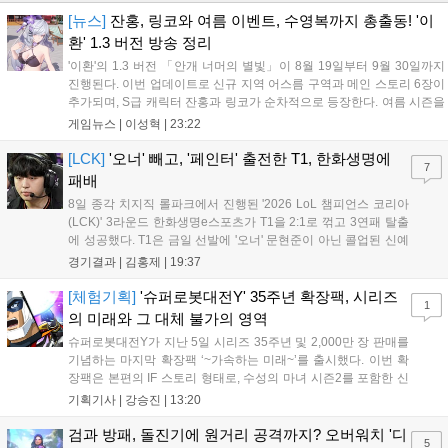
[뉴스]
잔홍, 링코와 여름 이벤트, 수영복까지 총출동! '이
환' 1.3 버전 방송 정리
'이환'의 1.3 버전 「안개 너머의 별빛」이 8월 19일부터 9월 30일까지
진행된다. 이번 업데이트로 신규 지역 어스름 구역과 메인 스토리 6장이
추가되며, S급 캐릭터 잔홍과 링코가 순차적으로 등장한다. 여름 시즌을
맞아 비치발리볼, 수상 오토바이 등 다채로운 이벤트가 열리고, 캐릭터
게임뉴스 |
이성혁
|
23:22
렌더링 개선 및 랜덤 코스튬 등 편의성도 강화된다. 8월 11일까지 사용
가능한 교환 코드 3종이 제공되며, 상세 일정은 공식 채널을 통해 확인할
[LCK]
'오너' 빼고, '페인터' 출전한 T1, 한화생명에
7
수 있다....
패배
8일 종각 치지직 롤파크에서 진행된 '2026 LoL 챔피언스 코리아
(LCK)' 3라운드 한화생명e스포츠가 T1을 2:1로 꺾고 3연패 탈출
에 성공했다. T1은 금일 선발에 '오너' 문현준이 아닌 콜업된 신예
'페인터' 김은후를 투입했지만, 결국 1:2로 패배하고 말았다. T1은
경기결과 |
김홍제
|
19:37
'케리아'의 카밀이 좋은 플레이를 통해 한화생명 바텀 듀오의 점멸
을 빼냈다....
[체험기획]
'슈퍼로봇대전Y' 35주년 확장팩, 시리즈
1
의 미래와 그 대체 불가의 영역
슈퍼로봇대전Y가 지난 5일 시리즈 35주년 및 2,000만 장 판매를
기념하는 마지막 확장팩 ‘~가속하는 미래~’를 출시했다. 이번 확
장팩은 본편의 IF 스토리 형태로, 수성의 마녀 시즌2를 포함한 신
규 참전작과 크로스오버 합체기를 선보이며 작품을 완결 짓는다.
기획기사 |
강승진
|
13:20
기존 연출의 한계와 로봇 게임 시장의 어려움 속에서도 팬들이 원
하는 몰입감 있는 서사와 조합을 구현하며 시리즈의 미래를 향한
검과 방패, 돌진기에 원거리 공격까지? 오버워치 '디
5