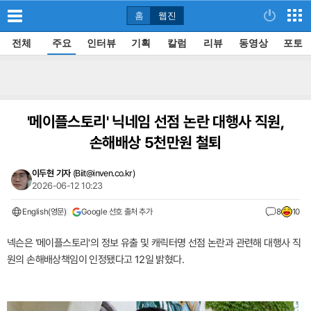
홈
웹진
전체
주요
인터뷰
기획
칼럼
리뷰
동영상
포토
'메이플스토리' 닉네임 선점 논란 대행사 직원,
손해배상 5천만원 철퇴
이두현 기자
(
Biit@inven.co.kr
)
2026-06-12 10:23
English(영문)
Google 선호 출처 추가
8
10
넥슨은 '메이플스토리'의 정보 유출 및 캐릭터명 선점 논란과 관련해 대행사 직
원의 손해배상책임이 인정됐다고 12일 밝혔다.