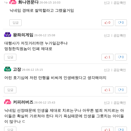
화나면문다
26-06-15 10:03
신고
|
공감 확인
닉네임 경매로 쌀먹할라고 그랬을거임
답글
0
0
왕좌의게임
26-06-12 15:08
신고
|
공감 확인
대행사가 저짓거리하면 누가일감주냐
멍청한직원놈이 민폐 제대로
답글
1
0
고장
26-06-12 15:15
신고
|
공감 확인
어린 호기심에 저런 만행을 비싸게 인생배웠다고 생각해야지
답글
1
0
커피러버즈
26-06-12 15:43
신고
|
공감 확인
닉네임 선정때문에 인생을 제대로 치르는구나 아무튼 범죄 저지르는 아
이들은 확실히 가르쳐야 한다 자기 욕심때문에 인생을 그릇치는 아이들
이 많구나 ㄷ
답글
1
0