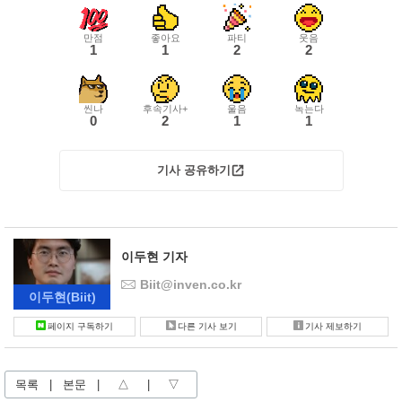
만점
좋아요
파티
웃음
1
1
2
2
씬나
후속기사+
울음
녹는다
0
2
1
1
기사 공유하기
이두현 기자
Biit@inven.co.kr
이두현
(Biit)
페이지 구독하기
다른 기사 보기
기사 제보하기
목록
|
본문
|
△
|
▽