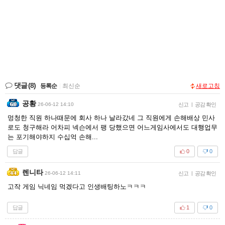
댓글
(8)
등록순
|
최신순
새로고침
공황
26-06-12 14:10
신고
|
공감 확인
멍청한 직원 하나때문에 회사 하나 날라갔네 그 직원에게 손해배상 민사
로도 청구해라 어차피 넥슨에서 팽 당했으면 어느게임사에서도 대행업무
는 포기해야하지 수십억 손해...
답글
0
0
렌니타
26-06-12 14:11
신고
|
공감 확인
고작 게임 닉네임 먹겠다고 인생배팅하노ㅋㅋㅋ
답글
1
0