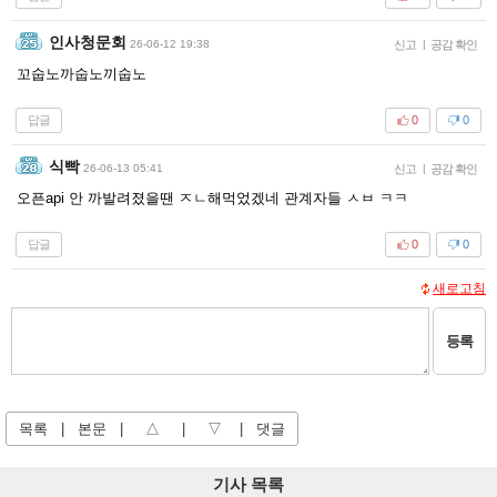
인사청문회
26-06-12 19:38
신고
|
공감 확인
꼬숩노까숩노끼숩노
답글
0
0
식빡
26-06-13 05:41
신고
|
공감 확인
오픈api 안 까발려졌을땐 ㅈㄴ해먹었겠네 관계자들 ㅅㅂ ㅋㅋ
답글
0
0
새로고침
등록
목록
|
본문
|
△
|
▽
|
댓글
기사 목록