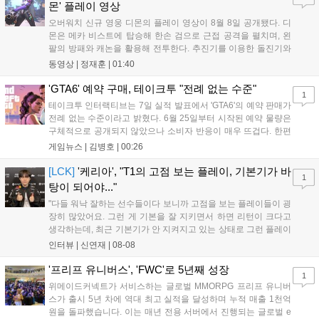
새로운 가능성을 제시했다....
몬' 플레이 영상
오버워치 신규 영웅 디몬의 플레이 영상이 8월 8일 공개됐다. 디
몬은 메카 비스트에 탑승해 한손 검으로 근접 공격을 펼치며, 왼
팔의 방패와 캐논을 활용해 전투한다. 추진기를 이용한 돌진기와
참격 형태의 궁극기를 보유했고, 메카 파괴 시 맨몸으로 기관총을
동영상 |
정재훈
|
01:40
사용하는 특징이 있다. 디몬은 오는 8월 12일 시작되는 시즌4 부
산의 영웅들 업데이트를 통해 정식 출시될 예정이다....
'GTA6' 예약 구매, 테이크투 "전례 없는 수준"
1
테이크투 인터랙티브는 7일 실적 발표에서 'GTA6'의 예약 판매가
전례 없는 수준이라고 밝혔다. 6월 25일부터 시작된 예약 물량은
구체적으로 공개되지 않았으나 소비자 반응이 매우 뜨겁다. 한편
11월 19일 PS5와 Xbox 시리즈 X|S로 정식 출시될 예정이며, 록
게임뉴스 |
김병호
|
00:26
스타 게임즈는 한국 시각 28일 오전 4시 넷플릭스를 통해 장편 영
상 'Grand Theft Auto VI: An Extended Look'을 최초 공개할 계획
[LCK]
'케리아', "T1의 고점 보는 플레이, 기본기가 바
1
이다....
탕이 되어야..."
"다들 워낙 잘하는 선수들이다 보니까 고점을 보는 플레이들이 굉
장히 많았어요. 그런 게 기본을 잘 지키면서 하면 리턴이 크다고
생각하는데, 최근 기본기가 안 지켜지고 있는 상태로 그런 플레이
를 추구하다 보니까 팀적으로 안 좋은 사고가 계속 많이 났던 것
인터뷰 |
신연재
|
08-08
같습니다." T1은 6일 서울 종로구 치지직 롤파크에서 열린 '2026
LoL 챔피언스 코리아(LCK)'...
'프리프 유니버스', 'FWC'로 5년째 성장
1
위메이드커넥트가 서비스하는 글로벌 MMORPG 프리프 유니버
스가 출시 5년 차에 역대 최고 실적을 달성하며 누적 매출 1천억
원을 돌파했습니다. 이는 매년 전용 서버에서 진행되는 글로벌 e