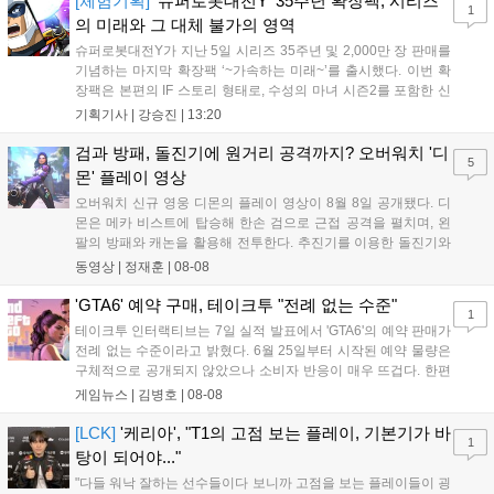
[체험기획]
'슈퍼로봇대전Y' 35주년 확장팩, 시리즈
1
의 미래와 그 대체 불가의 영역
슈퍼로봇대전Y가 지난 5일 시리즈 35주년 및 2,000만 장 판매를
기념하는 마지막 확장팩 ‘~가속하는 미래~’를 출시했다. 이번 확
장팩은 본편의 IF 스토리 형태로, 수성의 마녀 시즌2를 포함한 신
규 참전작과 크로스오버 합체기를 선보이며 작품을 완결 짓는다.
기획기사 |
강승진
|
13:20
기존 연출의 한계와 로봇 게임 시장의 어려움 속에서도 팬들이 원
하는 몰입감 있는 서사와 조합을 구현하며 시리즈의 미래를 향한
검과 방패, 돌진기에 원거리 공격까지? 오버워치 '디
5
새로운 가능성을 제시했다....
몬' 플레이 영상
오버워치 신규 영웅 디몬의 플레이 영상이 8월 8일 공개됐다. 디
몬은 메카 비스트에 탑승해 한손 검으로 근접 공격을 펼치며, 왼
팔의 방패와 캐논을 활용해 전투한다. 추진기를 이용한 돌진기와
참격 형태의 궁극기를 보유했고, 메카 파괴 시 맨몸으로 기관총을
동영상 |
정재훈
|
08-08
사용하는 특징이 있다. 디몬은 오는 8월 12일 시작되는 시즌4 부
산의 영웅들 업데이트를 통해 정식 출시될 예정이다....
'GTA6' 예약 구매, 테이크투 "전례 없는 수준"
1
테이크투 인터랙티브는 7일 실적 발표에서 'GTA6'의 예약 판매가
전례 없는 수준이라고 밝혔다. 6월 25일부터 시작된 예약 물량은
구체적으로 공개되지 않았으나 소비자 반응이 매우 뜨겁다. 한편
11월 19일 PS5와 Xbox 시리즈 X|S로 정식 출시될 예정이며, 록
게임뉴스 |
김병호
|
08-08
스타 게임즈는 한국 시각 28일 오전 4시 넷플릭스를 통해 장편 영
상 'Grand Theft Auto VI: An Extended Look'을 최초 공개할 계획
[LCK]
'케리아', "T1의 고점 보는 플레이, 기본기가 바
1
이다....
탕이 되어야..."
"다들 워낙 잘하는 선수들이다 보니까 고점을 보는 플레이들이 굉