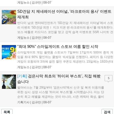
특징으로 합니다. 현재 공식 홈페이지와 앱 마켓에서 사전등록을
게임뉴스 |
김규만
|
08-07
진행 중이며 참여자에게는 초월 소환권 등 다양한 보상을 제공합
니다. 또한 카카오톡 채널 추가 시 주차별 스페셜 쿠폰과 한정 스
SD건담 지 제네레이션 이터널, '라크로아의 용사' 이벤트
킨, 경품 이벤트 등 풍성한 혜택을 마련해 이용자들의 기대를 모
재개최
으고 있습니다....
반다이 남코 엔터테인먼트가 ‘SD건담 지 제네레이션 이터널’에서 스토
리 이벤트 ‘SD건담 외전Ⅰ 지크 지온 편 라크로아의 용사’를 재개최한다.
보스 배틀로 카드다스 코인을 얻고 강적 습격 이벤트로 SSR 나이트 건
담을 획득할 수 있다. 로그인 보너스로 최대 다이아 3,000개를 지급하며,
게임뉴스 |
김규만
|
08-07
8월 31일까지 실물대 유니콘 건담 입상 피날레를 기념해 SSR 유닛을 전
원 증정한다. 또한 9월 30일까지 공식 유튜브에서 특별 프로그램을 시청
"최대 90%" 스마일게이트 스토브 여름 할인 시작
할 수 있다....
스마일게이트 게임 플랫폼 스토브가 7일부터 17일까지 500여 종의 게
임을 최대 90% 할인하는 쿨썸머 빅세일을 진행한다. 페치카 등 다양한
게임이 포함되며 3차에 걸친 할인 쿠폰도 제공된다. 15일에는 1920년대
경성 배경의 신작 그날의 신문이 출시되며, 15일부터 17일까지는 국내
게임뉴스 |
김규만
|
08-07
개발사 게임을 위한 시크릿 쿠폰도 추가 발행될 예정이다. 자세한 내용
은 공식 페이지에서 확인 가능하다....
[기획]
검은사막 최초의 '하이퍼 부스트', 직접 해봤
5
습니다
펄어비스는 7월 29일부터 '검은사막'에서 신규 및 복귀 이용자를
위한 상시 성장 시스템 '하이퍼 부스트'를 시작했습니다. 이는 단
순히 최고 레벨을 제공하는 것이 아니라, 시즌 캐릭터 육성, 올비
아 아카데미 수료, 아침의 나라 설화 진행 등 4단계 과정을 통해
기획기사 |
김규만
|
08-07
게임에 적응하며 공방합 750을 목표로 성장하는 구조입니다. 이
용자는 과제를 완수하며 동(V) 투발라 장비와 검은별 무기, 카라
목록
검색