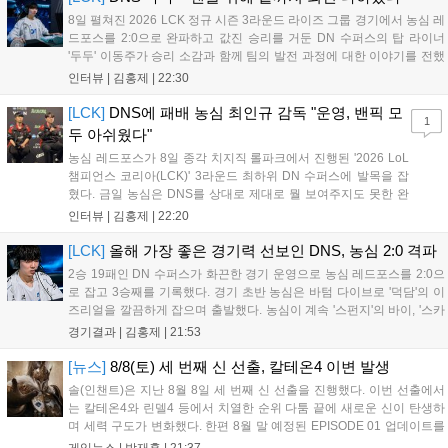
수 있다....
8일 펼쳐진 2026 LCK 정규 시즌 3라운드 라이즈 그룹 경기에서 농심 레
드포스를 2:0으로 완파하고 값진 승리를 거둔 DN 수퍼스의 탑 라이너
'두두' 이동주가 승리 소감과 함께 팀의 발전 과정에 대한 이야기를 전했
다. 먼저 오랜만의 2:0 완승에 대해 '두두'는 "진짜 오랜만에 거둔 2:0 승
인터뷰 |
김홍제
|
22:30
리라 기쁘다. 특히 불리했던 1세트를 역전승으로 이끌어내...
[LCK]
DNS에 패배 농심 최인규 감독 "운영, 밴픽 모
1
두 아쉬웠다"
농심 레드포스가 8일 종각 치지직 롤파크에서 진행된 '2026 LoL
챔피언스 코리아(LCK)' 3라운드 최하위 DN 수퍼스에 발목을 잡
혔다. 금일 농심은 DNS를 상대로 제대로 뭘 보여주지도 못한 완
패를 당하고 말았다. 이하 농심 레드포스 최인규 감독과 '리헨즈'
인터뷰 |
김홍제
|
22:20
손시우의 인터뷰 전문이다. Q. 금일 DNS에 0:2로 패배했는데? 최
인규 감독 : 모든 경...
[LCK]
올해 가장 좋은 경기력 선보인 DNS, 농심 2:0 격파
2승 19패인 DN 수퍼스가 화끈한 경기 운영으로 농심 레드포스를 2:0으
로 잡고 3승째를 기록했다. 경기 초반 농심은 바텀 다이브로 '덕담'의 이
즈리얼을 깔끔하게 잡으며 출발했다. 농심이 계속 '스펀지'의 바이, '스카
웃'의 신드라가 맹활약하며 초반부터 잡은 주도권을 계속 잘 굴렸다.
경기결과 |
김홍제
|
21:53
DNS는 불리하지만 골드 차이는 크게 벌어지지 않으며 잘 따라가고 있
었...
[뉴스]
8/8(토) 세 번째 신 선출, 칼테온4 이변 발생
솔(인챈트)은 지난 8월 8일 세 번째 신 선출을 진행했다. 이번 선출에서
는 칼테온4와 린델4 등에서 치열한 순위 다툼 끝에 새로운 신이 탄생하
며 세력 구도가 변화했다. 한편 8월 말 예정된 EPISODE 01 업데이트를
통해 월드 콘텐츠가 추가될 예정이며, 이를 통해 추후 주신 및 절대신에
게임뉴스 |
박재훈
|
21:37