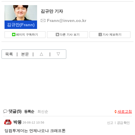
김규만 기자
Frann@inven.co.kr
김규만
(Frann)
페이지 구독하기
다른 기사 보기
기사 제보하기
목록
|
본문
|
△
|
▽
댓글
(5)
등록순
|
최신순
새로고침
박몽
26-06-12 10:56
신고
|
공감 확인
딩컴투게더는 언제나오냐 크래프톤