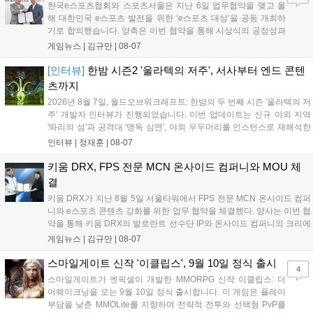
한국e스포츠협회와 스포츠서울은 지난 6일 업무협약을 맺고 올
해 대한민국 e스포츠 발전을 위한 ‘e스포츠 대상’을 공동 개최하
기로 합의했습니다. 양측은 이번 협약을 통해 시상식의 공정성과
전문성을 강화하고 MZ세대를 겨냥한 미디어 영향력을 확대해 e
게임뉴스 |
김규만
|
08-07
스포츠 전 종목을 아우르는 대표 연례 행사로 육성할 계획입니다.
김영만 회장은 10년 만에 재추진되는 이번 시상식이 e스포츠의
[인터뷰]
한밤 시즌2 '울라텍의 저주', 서사부터 엔드 콘텐
성과와 가치를 널리 알리는 권위 있는 행사가 되도록 노력하겠다
츠까지
고 밝혔습니다....
2026년 8월 7일, 월드오브워크래프트: 한밤의 두 번째 시즌 '울라텍의 저
주' 개발자 인터뷰가 진행되었습니다. 이번 업데이트는 신규 야외 지역
'똬리의 섬'과 공격대 '맹독 심연', 야외 우두머리를 인스턴스로 재해석한
'소굴'을 포함합니다. 개발진은 하우징 시스템 개선 및 신화+ 던전 로테이
인터뷰 |
정재훈
|
08-07
션, 공격대 보상 강화 등을 예고하며, 한국 팬들의 열정적인 성원에 감사
를 표했습니다....
키움 DRX, FPS 전문 MCN 온사이드 컴퍼니와 MOU 체
결
키움 DRX가 지난 8월 5일 서울타워에서 FPS 전문 MCN 온사이드 컴퍼
니와 e스포츠 콘텐츠 강화를 위한 업무 협약을 체결했다. 양사는 이번 협
약을 통해 키움 DRX의 발로란트 선수단 IP와 온사이드 컴퍼니의 크리에
이터 네트워크를 결합하여 정규 및 특별 콘텐츠를 공동 기획한다. 또한
게임뉴스 |
김규만
|
08-07
디지털 콘텐츠 제작을 넘어 팬들이 직접 참여하는 오프라인 행사 등 온·
오프라인 연계 프로그램을 순차적으로 선보이며 e스포츠 생태계 확장에
스마일게이트 신작 '이클립스', 9월 10일 정식 출시
4
나설 계획이다....
스마일게이트가 엔픽셀이 개발한 MMORPG 신작 이클립스: 더
어웨이크닝을 오는 9월 10일 정식 출시합니다. 이 게임은 플레이
부담을 낮춘 MMOLite를 지향하며 전략적 전투와 선택형 PvP를