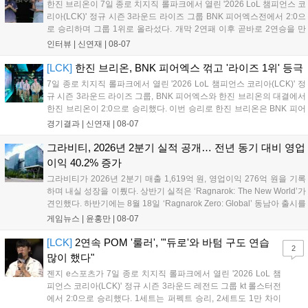
한진 브리온이 7일 종로 치지직 롤파크에서 열린 '2026 LoL 챔피언스 코
리아(LCK)' 정규 시즌 3라운드 라이즈 그룹 BNK 피어엑스전에서 2:0으
로 승리하며 그룹 1위로 올라섰다. 개막 2연패 이후 곧바로 2연승을 만
들어내면서 이어질 4라운드에 대한 기대감을 올렸다. 다음은 이날 데뷔
인터뷰 |
신연재
|
08-07
첫 POM을 수상한 '남궁' 남궁성훈의 POM 인터뷰 전문이다....
[LCK]
한진 브리온, BNK 피어엑스 꺾고 '라이즈 1위' 등극
7일 종로 치지직 롤파크에서 열린 '2026 LoL 챔피언스 코리아(LCK)' 정
규 시즌 3라운드 라이즈 그룹, BNK 피어엑스와 한진 브리온의 대결에서
한진 브리온이 2:0으로 승리했다. 이번 승리로 한진 브리온은 BNK 피어
엑스를 제치고 라이즈 그룹 1위로 올라섰다. 1세트, 한진 브리온이 '로머'
경기결과 |
신연재
|
08-07
조우진의 로크를 중심으로 게임을 유리하게 풀어갔다. '...
그라비티, 2026년 2분기 실적 공개… 전년 동기 대비 영업
이익 40.2% 증가
그라비티가 2026년 2분기 매출 1,619억 원, 영업이익 276억 원을 기록
하며 내실 성장을 이뤘다. 상반기 실적은 ‘Ragnarok: The New World’가
견인했다. 하반기에는 8월 18일 ‘Ragnarok Zero: Global’ 동남아 출시를
시작으로 9월 3일 ‘달려라 헤베레케 EX’, 9월 22일 ‘갈바테인’ 등 다양한
게임뉴스 |
윤홍만
|
08-07
신작을 선보인다. 4분기에는 ‘쟈레코 아케이드 콜렉션’과 ‘라이트 오디세
이’ 출시가 예정돼 있으며, 2027년에는 ‘Ragnarok 3’ 등 대작을 글로벌
[LCK]
2연속 POM '룰러', "'듀로'와 바텀 구도 연습
2
출시할 계획이다. 그라비티는 조인트벤처 설립과 라그나로크 에코 시스
많이 했다"
템 구축을 통해 신성장 동력을 확보할 방침이다....
젠지 e스포츠가 7일 종로 치지직 롤파크에서 열린 '2026 LoL 챔
피언스 코리아(LCK)' 정규 시즌 3라운드 레전드 그룹 kt 롤스터전
에서 2:0으로 승리했다. 1세트는 퍼펙트 승리, 2세트도 1만 차이