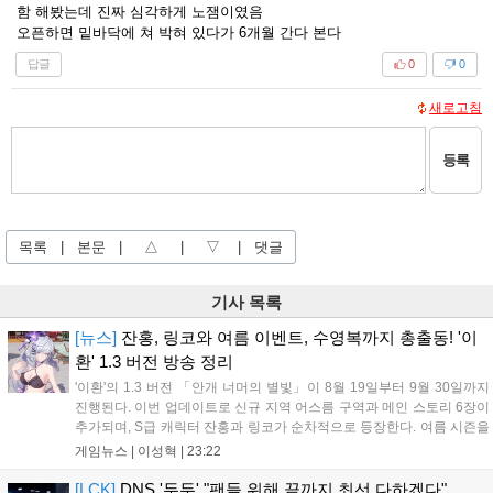
함 해봤는데 진짜 심각하게 노잼이였음
오픈하면 밑바닥에 쳐 박혀 있다가 6개월 간다 본다
답글
0
0
새로고침
등록
목록
|
본문
|
△
|
▽
|
댓글
기사 목록
[뉴스]
잔홍, 링코와 여름 이벤트, 수영복까지 총출동! '이
환' 1.3 버전 방송 정리
'이환'의 1.3 버전 「안개 너머의 별빛」이 8월 19일부터 9월 30일까지
진행된다. 이번 업데이트로 신규 지역 어스름 구역과 메인 스토리 6장이
추가되며, S급 캐릭터 잔홍과 링코가 순차적으로 등장한다. 여름 시즌을
맞아 비치발리볼, 수상 오토바이 등 다채로운 이벤트가 열리고, 캐릭터
게임뉴스 |
이성혁
|
23:22
렌더링 개선 및 랜덤 코스튬 등 편의성도 강화된다. 8월 11일까지 사용
가능한 교환 코드 3종이 제공되며, 상세 일정은 공식 채널을 통해 확인할
[LCK]
DNS '두두' "팬들 위해 끝까지 최선 다하겠다"