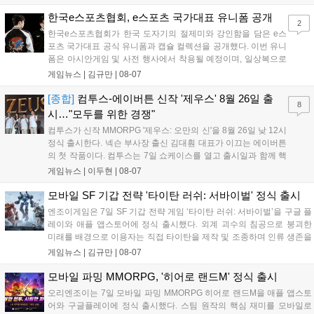
으로 추가될 예정이며 이용자는 사이트에서 국가를 한국으로 설정해 이
용 가능합니다....
한국e스포츠협회, e스포츠 국가대표 유니폼 공개
2
한국e스포츠협회가 한국 도자기의 절제미와 강인함을 담은 e스
포츠 국가대표 공식 유니폼과 캡슐 컬렉션을 공개했다. 이번 유니
폼은 아시안게임 및 사전 행사에서 착용될 예정이며, 일상복으로
구성된 컬렉션은 오는 8월 28일부터 골스튜디오 공식 홈페이지
게임뉴스 |
김규만
|
08-07
와 무신사, 오프라인 매장에서 판매된다. 다만 아시안게임 결선에
서는 대회 규정에 따라 별도의 유니폼을 착용할 계획이다....
[종합]
컴투스-에이버튼 신작 '제우스' 8월 26일 출
8
시…"모두를 위한 경쟁"
컴투스가 신작 MMORPG '제우스: 오만의 신'을 8월 26일 낮 12시
정식 출시한다. 넥슨 부사장 출신 김대훤 대표가 이끄는 에이버튼
의 첫 작품이다. 컴투스는 7일 쇼케이스를 열고 출시일과 함께 핵
심 콘텐츠, 유료화 정책, 운영 방향을 공개했다. 캐릭터명 선점은
게임뉴스 |
이두현
|
08-07
8월 13일 오후 8시 시작한다. '제우스: 오만의 신'은 최고신 제우스
의 오만으로 균열이...
모바일 SF 기갑 전략 '타이탄 러쉬: 서바이벌' 정식 출시
엔조이게임은 7일 SF 기갑 전략 게임 ‘타이탄 러쉬: 서바이벌’을 구글 플
레이와 애플 앱스토어에 정식 출시했다. 외계 괴수의 침공으로 붕괴한
미래를 배경으로 이용자는 직접 타이탄을 제작 및 조종하며 인류 생존을
위한 전투를 펼친다. 지휘관 모집, 피난처 운영, 연맹 협동 콘텐츠가 특징
게임뉴스 |
김규만
|
08-07
이며 출시를 기념해 접속 시 영웅 경험치와 다이아몬드 등 다양한 성장
지원 보상을 제공한다. 상세 내용은 공식 커뮤니티에서 확인 가능하다....
모바일 파밍 MMORPG, '히어로 랜드M' 정식 출시
오리엔조이는 7일 모바일 파밍 MMORPG 히어로 랜드M을 애플 앱스토
어와 구글플레이에 정식 출시했다. 스팀 원작의 핵심 재미를 모바일로