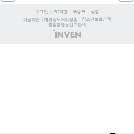
자드 장신구 등을 획득해 주요 콘텐츠에 진입할 수 있습니다....
로그인
PC화면
퀵링크
설정
청소년보호정책
이용약관
개인정보처리방침
불법촬영물신고안내
(주)
인
벤