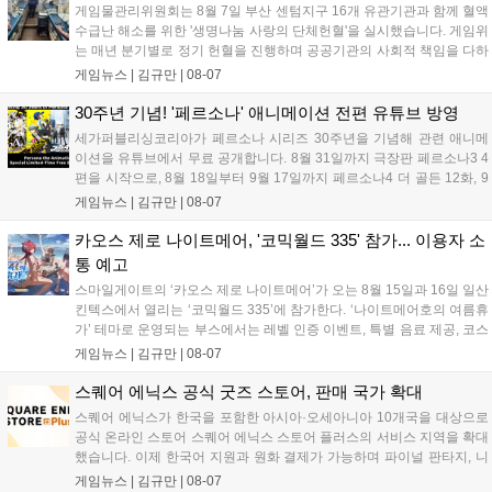
데이트 '라스트 라이츠'와 함께 95% 할인 중입니다....
게임물관리위원회는 8월 7일 부산 센텀지구 16개 유관기관과 함께 혈액
수급난 해소를 위한 '생명나눔 사랑의 단체헌혈'을 실시했습니다. 게임위
는 매년 분기별로 정기 헌혈을 진행하며 공공기관의 사회적 책임을 다하
고 있으며, 이번 행사에는 영화진흥위원회 등 14개 기관 임직원이 동참
게임뉴스 |
김규만
|
08-07
해 생명 나눔을 실천했습니다. 서태건 위원장은 이웃의 생명을 지키는
따뜻한 실천에 참여한 모든 임직원에게 감사의 뜻을 전하며 헌혈 문화
30주년 기념! '페르소나' 애니메이션 전편 유튜브 방영
확산에 앞장섰습니다....
세가퍼블리싱코리아가 페르소나 시리즈 30주년을 기념해 관련 애니메
이션을 유튜브에서 무료 공개합니다. 8월 31일까지 극장판 페르소나3 4
편을 시작으로, 8월 18일부터 9월 17일까지 페르소나4 더 골든 12화, 9
월 15일부터 10월 14일까지 페르소나5 시리즈가 순차 공개됩니다. 또한
게임뉴스 |
김규만
|
08-07
8월 16일까지 SNS를 통해 축하 메시지를 모집하며, 선정된 내용은 기념
영상 및 대형 전광판에 소개될 예정입니다....
카오스 제로 나이트메어, '코믹월드 335' 참가... 이용자 소
통 예고
스마일게이트의 ‘카오스 제로 나이트메어’가 오는 8월 15일과 16일 일산
킨텍스에서 열리는 ‘코믹월드 335’에 참가한다. ‘나이트메어호의 여름휴
가’ 테마로 운영되는 부스에서는 레벨 인증 이벤트, 특별 음료 제공, 코스
프레 모델 포토존 등 다채로운 행사가 진행된다. 유명 코스어 7인이 캐릭
게임뉴스 |
김규만
|
08-07
터로 변신해 이용자를 맞이하며, SNS 인증 시 추가 굿즈도 증정한다. 자
세한 정보는 공식 커뮤니티에서 확인 가능하다....
스퀘어 에닉스 공식 굿즈 스토어, 판매 국가 확대
스퀘어 에닉스가 한국을 포함한 아시아·오세아니아 10개국을 대상으로
공식 온라인 스토어 스퀘어 에닉스 스토어 플러스의 서비스 지역을 확대
했습니다. 이제 한국어 지원과 원화 결제가 가능하며 파이널 판타지, 니
어 등 주요 게임의 피규어, 굿즈를 구매할 수 있습니다. 신상품이 순차적
게임뉴스 |
김규만
|
08-07