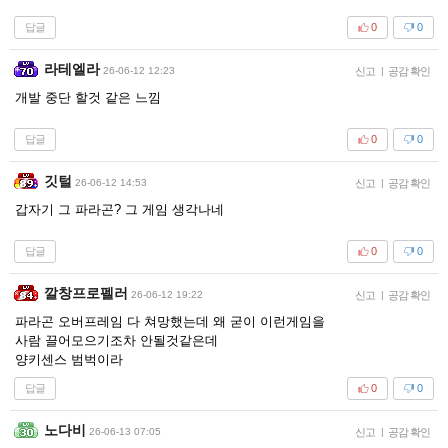
답글
0
0
라테엘라
26-06-12 12:23
신고
|
공감 확인
개발 중단 할것 같은 느낌
답글
0
0
깃털
26-06-12 14:53
신고
|
공감 확인
갑자기 그 파라곤? 그 게임 생각나네
답글
0
0
깔창프로펠러
26-06-12 19:22
신고
|
공감 확인
파라곤 오버프레임 다 쳐망했는데 왜 굳이 이런게임을
사람 끌어모으기조차 안될것같은데
양키센스 범벅이라
답글
0
0
노다비
26-06-13 07:05
신고
|
공감 확인