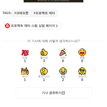
TAGS:
#크래프톤
#프로젝트 제타
프로젝트 제타 스팀 상점 페이지
이 기사에 대해 어떻게 생각하시나요?
만점
좋아요
파티
웃음
1
3
0
0
씬나
후속기사+
울음
녹는다
1
1
2
0
기사 공유하기