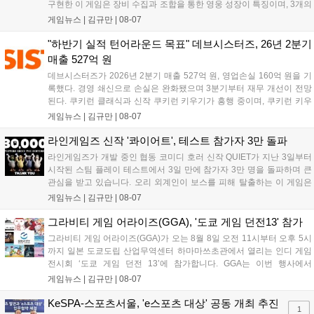
구현한 이 게임은 장비 수집과 조합을 통한 영웅 성장이 특징이며, 3개의
무기 스킬을 활용한 전략적 전투와 길드전 등 다양한 콘텐츠를 제공한
게임뉴스 |
김규만
|
08-07
다. 정식 출시를 기념해 사전예약자 50만 명 달성 보상을 포함한 다양한
혜택을 지급하며, 상세 내용은 공식 라운지에서 확인할 수 있다. 이용자
"하반기 실적 턴어라운드 목표" 데브시스터즈, 26년 2분기
는 게임 접속 및 주요 콘텐츠 플레이를 통해 성장을 지원받을 수 있다....
매출 527억 원
데브시스터즈가 2026년 2분기 매출 527억 원, 영업손실 160억 원을 기
록했다. 경영 쇄신으로 손실은 완화됐으며 3분기부터 재무 개선이 전망
된다. 쿠키런 클래식과 신작 쿠키런 키우기가 흥행 중이며, 쿠키런 키우
기는 13일 첫 업데이트를 시작으로 2주 간격의 콘텐츠를 제공한다. 또한
게임뉴스 |
김규만
|
08-07
9월 미국 로블록스 개발자 컨퍼런스에 참여해 IP 생태계를 확장할 계획
이다. 회사는 비용 효율화와 신작 흥행을 통해 하반기 실적 턴어라운드
라인게임즈 신작 '콰이어트', 테스트 참가자 3만 돌파
를 이끌 방침이다....
라인게임즈가 개발 중인 협동 코미디 호러 신작 QUIET가 지난 3일부터
시작된 스팀 플레이 테스트에서 3일 만에 참가자 3만 명을 돌파하며 큰
관심을 받고 있습니다. 오리 외계인이 보스를 피해 탈출하는 이 게임은
최대 4인 협동을 지원하며, 소음 관리와 물리 법칙을 활용한 전략적 플레
게임뉴스 |
김규만
|
08-07
이가 핵심입니다. 라인게임즈는 수집된 이용자 피드백을 반영해 게임성
을 개선 중이며, 상세 정보는 스팀 페이지에서 확인 가능합니다....
그라비티 게임 어라이즈(GGA), '도쿄 게임 던전13' 참가
그라비티 게임 어라이즈(GGA)가 오는 8월 8일 오전 11시부터 오후 5시
까지 일본 도쿄도립 산업무역센터 하마마쓰초관에서 열리는 인디 게임
전시회 ‘도쿄 게임 던전 13’에 참가합니다. GGA는 이번 행사에서
‘JALECO ARCADE COLLECTION’ 시리즈의 미공개 작품 12종을 최초
게임뉴스 |
김규만
|
08-07
공개하며, ‘다함께 쿠키요미. 월드 한국 Ver.’ 등 다양한 인디 게임을 선보
입니다. 시연 참여 관람객에게는 선착순으로 특별 굿즈를 증정하며, 인
KeSPA-스포츠서울, 'e스포츠 대상' 공동 개최 추진
1
디 게임 생태계 활성화와 신규 타이틀 반응 확인을 목표로 합니다....