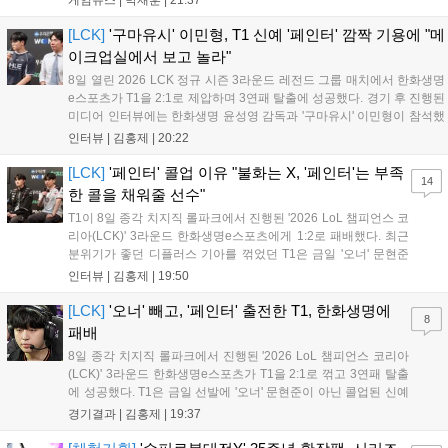
대한 정보가 공개될 것으로 기대된다. 서버별 입지 확보를 위한 경쟁은
더욱 가속화될 전망이다....
[LCK]
'구마유시' 이민형, T1 신예 '페인터' 깜짝 기용에 "메
이크업실에서 보고 놀라"
8일 열린 2026 LCK 정규 시즌 3라운드 레전드 그룹 매치에서 한화생명
e스포츠가 T1을 2:1로 제압하며 3연패 탈출에 성공했다. 경기 후 진행된
미디어 인터뷰에는 한화생명 윤성영 감독과 '구마유시' 이민형이 참석했
다. 먼저 승리 소감에 대해 윤성영 감독은 "오랜만에 승리해 기분이 좋고,
인터뷰 |
김홍제
|
20:22
남은 경기도 잘 준비하겠다"고 밝혔으며, '구마유시' 역시 "3...
[LCK]
'페인터' 콜업 이유 "불화는 X, '페인터'는 부족
14
한 콜을 채워줄 선수"
T1이 8일 종각 치지직 롤파크에서 진행된 '2026 LoL 챔피언스 코
리아(LCK)' 3라운드 한화생명e스포츠에게 1:2로 패배했다. 최근
분위기가 좋던 디플러스 기아를 꺾었던 T1은 금일 '오너' 문현준
을 빼고 신예 '페인터' 김은후를 투입시키는 강수를 뒀으나 결국
인터뷰 |
김홍제
|
19:50
아쉬운 결과를 맞이하게 됐다. 이하 T1 임재현 감독대행과 '페이
즈' 김수환의 인터뷰 내...
[LCK]
'오너' 빼고, '페인터' 출전한 T1, 한화생명에
8
패배
8일 종각 치지직 롤파크에서 진행된 '2026 LoL 챔피언스 코리아
(LCK)' 3라운드 한화생명e스포츠가 T1을 2:1로 꺾고 3연패 탈출
에 성공했다. T1은 금일 선발에 '오너' 문현준이 아닌 콜업된 신예
'페인터' 김은후를 투입했지만, 결국 1:2로 패배하고 말았다. T1은
경기결과 |
김홍제
|
19:37
'케리아'의 카밀이 좋은 플레이를 통해 한화생명 바텀 듀오의 점멸
을 빼냈다....