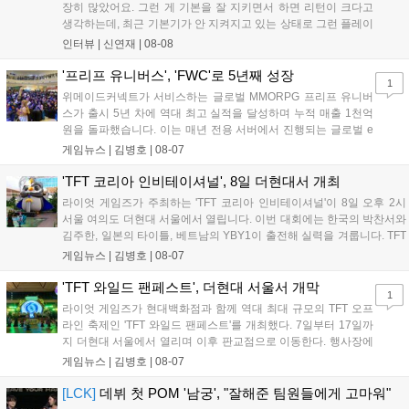
장히 많았어요. 그런 게 기본을 잘 지키면서 하면 리턴이 크다고
생각하는데, 최근 기본기가 안 지켜지고 있는 상태로 그런 플레이
를 추구하다 보니까 팀적으로 안 좋은 사고가 계속 많이 났던 것
인터뷰 |
신연재
|
08-08
같습니다." T1은 6일 서울 종로구 치지직 롤파크에서 열린 '2026
LoL 챔피언스 코리아(LCK)'...
'프리프 유니버스', 'FWC'로 5년째 성장
1
위메이드커넥트가 서비스하는 글로벌 MMORPG 프리프 유니버
스가 출시 5년 차에 역대 최고 실적을 달성하며 누적 매출 1천억
원을 돌파했습니다. 이는 매년 전용 서버에서 진행되는 글로벌 e
스포츠 대회 FWC의 영향이 큽니다. FWC는 이용자가 동일한 조
게임뉴스 |
김병호
|
08-07
건에서 시즌을 함께 즐기는 구조로, 올해 4월 시작된 FWC 2026
은 전년 대비 매출과 이용자 지표가 대폭 상승하는 성과를 냈습니
'TFT 코리아 인비테이셔널', 8일 더현대서 개최
다. 오는 10월 필리핀 마닐라에서 총상금 11만 달러 규모의 제4회
라이엇 게임즈가 주최하는 'TFT 코리아 인비테이셔널'이 8일 오후 2시
FWC 그랜드 파이널이 개최될 예정이며, 위메이드커넥트는 이를
서울 여의도 더현대 서울에서 열립니다. 이번 대회에는 한국의 박찬서와
통해 커뮤니티 중심의 장기 성장 모델을 지속할 방침입니다....
김주한, 일본의 타이틀, 베트남의 YBY1이 출전해 실력을 겨룹니다. TFT
는 소속팀 없이 개인 자격으로 참가하는 독특한 대회 구조를 가지며, 누
게임뉴스 |
김병호
|
08-07
구나 참여 가능한 '소파에서 왕관까지'라는 철학을 실천하고 있습니다.
17일까지 이어지는 이번 행사는 신규 세트 체험과 공연 등 다양한 즐길
'TFT 와일드 팬페스트', 더현대 서울서 개막
1
거리를 제공하며, 이후 현대백화점 판교점에서도 행사가 이어질 예정입
라이엇 게임즈가 현대백화점과 함께 역대 최대 규모의 TFT 오프
니다. 연말에는 라스베이거스 오픈이 개최됩니다....
라인 축제인 'TFT 와일드 팬페스트'를 개최했다. 7일부터 17일까
지 더현대 서울에서 열리며 이후 판교점으로 이동한다. 행사장에
는 체험, 스페셜, 무대 존이 마련됐으며 8일 오후 2시 인비테이셔
게임뉴스 |
김병호
|
08-07
널, 15일 오후 2시 스트리머 매치, 17일 오후 7시 30분 QWER 공
연 등 다채로운 일정이 준비되어 있다. 사전 예약은 조기 마감될
[LCK]
데뷔 첫 POM '남궁', "잘해준 팀원들에게 고마워"
만큼 큰 인기를 끌고 있다....