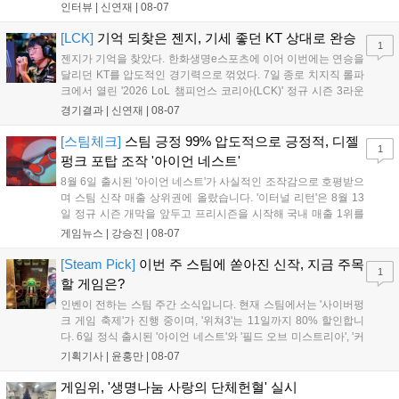
를 벌리며 25분 만에 승리하면서 말 그대로 압도적인 경기력을 선
인터뷰 |
신연재
|
08-07
보였다. '룰러' 박재혁은 1세트 코그모, 2세트 이즈리얼로 맹활약
하며 POM에 선정됐...
[LCK]
기억 되찾은 젠지, 기세 좋던 KT 상대로 완승
1
젠지가 기억을 찾았다. 한화생명e스포츠에 이어 이번에는 연승을
달리던 KT를 압도적인 경기력으로 꺾었다. 7일 종로 치지직 롤파
크에서 열린 '2026 LoL 챔피언스 코리아(LCK)' 정규 시즌 3라운
드 레전드 그룹, kt 롤스터와 젠지 e스포츠의 대결에서 젠지가 압
경기결과 |
신연재
|
08-07
승을 거뒀다. 개막주까지만 해도 급격하게 흔들리던 젠지였지만,
기억을 되찾기라도 한 듯 1,...
[스팀체크]
스팀 긍정 99% 압도적으로 긍정적, 디젤
1
펑크 포탑 조작 '아이언 네스트'
8월 6일 출시된 '아이언 네스트'가 사실적인 조작감으로 호평받으
며 스팀 신작 매출 상위권에 올랐습니다. '이터널 리턴'은 8월 13
일 정규 시즌 개막을 앞두고 프리시즌을 시작해 국내 매출 1위를
기록했습니다. 25주년을 맞은 '고스트 리콘' 시리즈는 8월 6일 쇼
게임뉴스 |
강승진
|
08-07
케이스와 함께 대규모 할인을 진행하며 순위가 급상승했고, 신작
'마블 투혼: 파이팅 소울즈'와 레트로 수리 시뮬레이션 '리스토
[Steam Pick]
이번 주 스팀에 쏟아진 신작, 지금 주목
1
리'도 스팀에 정식 출시되었습니다....
할 게임은?
인벤이 전하는 스팀 주간 소식입니다. 현재 스팀에서는 '사이버펑
크 게임 축제'가 진행 중이며, '위쳐3'는 11일까지 80% 할인합니
다. 6일 정식 출시된 '아이언 네스트'와 '필드 오브 미스트리아', '커
세어 코브'가 호평받고 있습니다. 한편, 7일 출시된 '마블 투혼'은
기획기사 |
윤홍만
|
08-07
태그 시스템에 대한 호불호가 갈리며 복합적 평가를 기록 중입니
다. 유비소프트의 '고스트리콘: 와일드랜드'는 7년 만의 대규모 업
게임위, '생명나눔 사랑의 단체헌혈' 실시