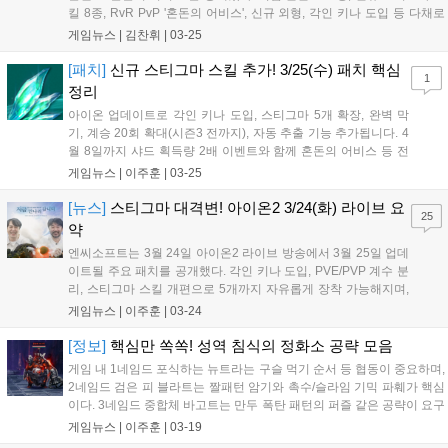
킬 8종, RvR PvP '혼돈의 어비스', 신규 외형, 각인 키나 도입 등 다채로
운 업데이트로 이용자들은 새로운 전투를 즐길 수 있다....
게임뉴스 |
김찬휘
|
03-25
[패치]
신규 스티그마 스킬 추가! 3/25(수) 패치 핵심
1
정리
아이온 업데이트로 각인 키나 도입, 스티그마 5개 확장, 완벽 막
기, 계승 20회 확대(시즌3 전까지), 자동 추출 기능 추가됩니다. 4
월 8일까지 샤드 획득량 2배 이벤트와 함께 혼돈의 어비스 등 전
투 및 시스템 개선도 이뤄집니다....
게임뉴스 |
이주훈
|
03-25
[뉴스]
스티그마 대격변! 아이온2 3/24(화) 라이브 요
25
약
엔씨소프트는 3월 24일 아이온2 라이브 방송에서 3월 25일 업데
이트될 주요 패치를 공개했다. 각인 키나 도입, PVE/PVP 계수 분
리, 스티그마 스킬 개편으로 5개까지 자유롭게 장착 가능해지며,
동일 종족 매칭 혼돈의 어비스 도입과 시공의 균열 개선이 다음
게임뉴스 |
이주훈
|
03-24
주 예정됐다....
[정보]
핵심만 쏙쏙! 성역 침식의 정화소 공략 모음
게임 내 1네임드 포식하는 뉴트라는 구슬 먹기 순서 등 협동이 중요하며,
2네임드 검은 피 블라트는 짤패턴 암기와 촉수/슬라임 기믹 파훼가 핵심
이다. 3네임드 중합체 바고트는 만두 폭탄 패턴의 퍼즐 같은 공략이 요구
된다. 각 보스마다 숙련된 전략과 팀워크가 승리의 열쇠다....
게임뉴스 |
이주훈
|
03-19