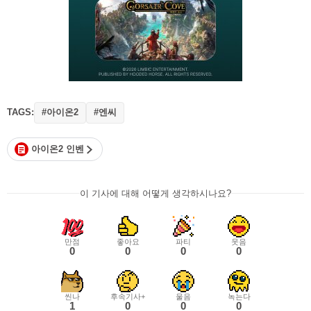
TAGS:
#아이온2
#엔씨
아이온2 인벤
이 기사에 대해 어떻게 생각하시나요?
만점
좋아요
파티
웃음
0
0
0
0
씬나
후속기사+
울음
녹는다
1
0
0
0