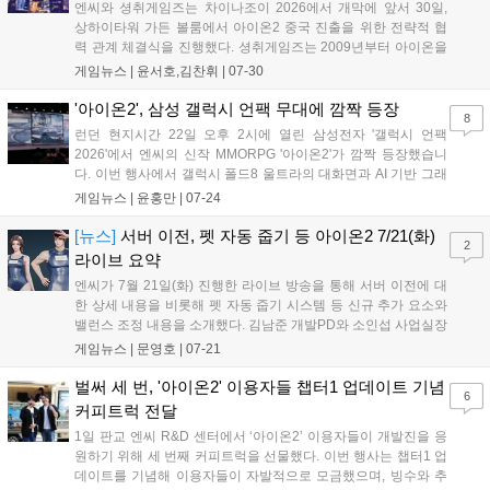
엔씨와 셩취게임즈는 차이나조이 2026에서 개막에 앞서 30일,
상하이타워 가든 볼룸에서 아이온2 중국 진출을 위한 전략적 협
력 관계 체결식을 진행했다. 셩취게임즈는 2009년부터 아이온을
중국 시장에 서비스 중인 파트너사로, 해당 IP에 대한 높은 이해도
게임뉴스 |
윤서호,김찬휘
|
07-30
로 안정적인 서비스를 운영해왔다. 이에 힘입어 지난 2026년 7월
22일 판호를 받은 '아이온 모바일...
'아이온2', 삼성 갤럭시 언팩 무대에 깜짝 등장
8
런던 현지시간 22일 오후 2시에 열린 삼성전자 '갤럭시 언팩
2026'에서 엔씨의 신작 MMORPG '아이온2'가 깜짝 등장했습니
다. 이번 행사에서 갤럭시 폴드8 울트라의 대화면과 AI 기반 그래
픽 기술인 '뉴럴 프레임 퓨전'을 시연하며 뛰어난 게이밍 성능을
게임뉴스 |
윤홍만
|
07-24
입증했습니다. 양사는 과거부터 꾸준히 기술 협업을 이어왔으며,
이번 파트너십을 통해 향후 신제품과 게임 간의 추가적인 최적화
[뉴스]
서버 이전, 펫 자동 줍기 등 아이온2 7/21(화)
2
와 시너지가 더욱 기대되고 있습니다....
라이브 요약
엔씨가 7월 21일(화) 진행한 라이브 방송을 통해 서버 이전에 대
한 상세 내용을 비롯해 펫 자동 줍기 시스템 등 신규 추가 요소와
밸런스 조정 내용을 소개했다. 김남준 개발PD와 소인섭 사업실장
이 출연한 이번 방송에서는 7월 22일부터 시작되는 서버 이전에
게임뉴스 |
문영호
|
07-21
대한 세부 사항이 소개되었다. 특히 각 서버마다 전입, 전출 제한
풀이 존재한다는 점이 강조되었다...
벌써 세 번, '아이온2' 이용자들 챕터1 업데이트 기념
6
커피트럭 전달
1일 판교 엔씨 R&D 센터에서 ‘아이온2’ 이용자들이 개발진을 응
원하기 위해 세 번째 커피트럭을 선물했다. 이번 행사는 챕터1 업
데이트를 기념해 이용자들이 자발적으로 모금했으며, 빙수와 추