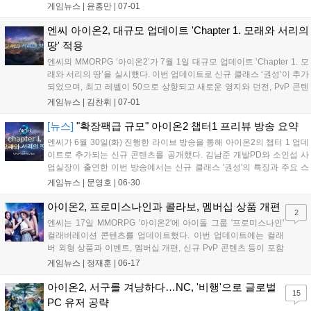
로스 등 300인분의 간식을 전달하며 1시간 동안 진행됐다. 소인
게임뉴스 |
윤홍만
|
07-01
섭 사업실장과 김남준 개발 PD가 직접 현장에 나와 감사를 표했
으며, 엔씨는 앞으로도 이용자와 적극적으로 소통하겠다고 밝혔
엔씨 아이온2, 대규모 업데이트 'Chapter 1. 모래와 서리의
다....
땅' 적용
엔씨의 MMORPG ‘아이온2’가 7월 1일 대규모 업데이트 ‘Chapter 1. 모
래와 서리의 땅’을 실시했다. 이번 업데이트로 신규 클래스 ‘권성’이 추가
되었으며, 최고 레벨이 50으로 상향되고 새로운 영지와 던전, PvP 콘텐
츠가 대거 도입되었다. 또한 캐릭터 슬롯 무료 제공과 신규 및 복귀 이용
게임뉴스 |
김찬휘
|
07-01
자를 위한 ‘새싹 뱃지’ 시스템, 성장 서포트 4종 등 다양한 혜택이 마련되
었다. 자세한 내용은 공식 홈페이지에서 확인 가능하다....
[뉴스]
"확장팩급 규모" 아이온2 챕터1 프리뷰 방송 요약
엔씨가 6월 30일(화) 진행한 라이브 방송을 통해 아이온2의 챕터 1 업데
이트로 추가되는 신규 콘텐츠를 공개했다. 김남준 개발PD와 소인섭 사
업실장이 출연한 이번 방송에서는 신규 클래스 '권성'의 특징과 주요 스
킬이 소개되었다. 권성은 분노 게이지를 모아 폭주 상태에 돌입해 강화
게임뉴스 |
문영호
|
06-30
된 공격력과 스킬을 퍼붓는 것이 특징으로, 돌진기로 상대 진영에 파고
들었다가...
아이온2, 프로미스나인과 콜라보, 멤버십 상품 개편
2
엔씨는 17일 MMORPG '아이온2'에 아이돌 그룹 '프로미스나인'
컬래버레이션 콘텐츠를 업데이트했다. 이번 업데이트에는 컬래
버 외형 상품과 이벤트, 멤버십 개편, 신규 PvP 콘텐츠 등이 포함
됐다. '아이온2'는 프로미스나인이 게임 속 배경인 '아트레이아'를
게임뉴스 |
정재훈
|
06-17
여행하는 콘셉트의 컬래버 영상을 공개했다. 이용자는 영상에 등
장하는 의상과 같은 외형 상품을 게...
아이온2, 서구를 겨냥하다…NC, '비행'으로 글로벌
15
PC 유저 공략