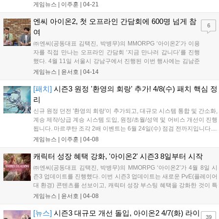
진행된다. 다양한 UI/콘텐츠 개선도 예고됐다....
게임뉴스 |
이주훈
|
04-21
엔씨 아이온2, 첫 오프라인 간담회에 600명 넘게 참
6
여
㈜엔씨(공동대표 김택진, 박병무)의 MMORPG ‘아이온2’가 이용
자를 직접 만나는 오프라인 간담회 ‘지금 만나러 갑니다’를 진행
했다. 4월 11일 서울시 강남구에서 진행된 이번 행사에는 김남준
개발 PD와 소인섭 사업실장이 참여해 직접 감사 인사를 전하고,
게임뉴스 |
윤서호
|
04-14
다양한 질의에 답변하는 시간을 가졌다. 간담회는 400명 규모로
준비됐지만, 600명이 넘는 이용자...
[패치]
시즌3 원정 '환영의 회랑' 추가! 4/8(수) 패치 핵심 정
리
신규 원정 던전 '환영의 회랑'이 추가되고, 대규모 시스템 통합 및 간소화,
계승 제작/상급 계승 시스템 도입, 원정/초월/성역 및 어비스 개선이 진행
됩니다. 마르쿠탄 조각 2배 이벤트는 6월 24일(수) 점검 전까지입니다....
게임뉴스 |
이주훈
|
04-08
캐릭터 성장 혜택 강화, '아이온2' 시즌3 8일부터 시작
㈜엔씨(공동대표 김택진, 박병무)의 MMORPG ‘아이온2’가 4월 8일 시
즌3 업데이트를 진행했다. 이번 시즌3 업데이트는 새로운 PvE(플레이어
대 환경) 콘텐츠를 선보이고, 캐릭터 성장 부스팅 혜택을 강화한 것이 특
징이다. 아이온2 이용자는 오늘(8일)부터 원정 콘텐츠 ‘환영의 회랑’을
게임뉴스 |
윤서호
|
04-08
즐길 수 있다. 던전을 클리어하면 공격력과 방어력을 높여주는 데바...
[뉴스]
시즌3 대규모 개선 돌입, 아이온2 4/7(화) 라이
39