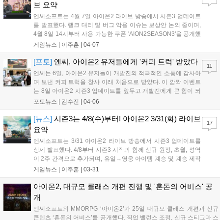
브 요약
엔씨소프트는 4월 7일 아이온2 라이브 방송에서 시즌3 업데이트
를 발표했다. 랭크 대리 및 버그 악용 이슈는 보상안 논의 중이며,
4월 8일 14시부터 사용 가능한 쿠폰 'AION2SEASON3'을 공개했
다. 클래스 케어, 계승 제작 시스템, 신규 장비, 어비스 및 원정 개
게임뉴스 |
이주훈
|
04-07
선 등 방대한 변화가 예고됐다. 또한, 강남 알베르 카페에서 오프
라인 행사 '지금 만나러 갑니다'를 진행한다....
[포토]
엔씨, 아이온2 유저들에게 '커피 트럭' 받았다
11
엔씨는 6일, 아이온2 유저들이 개발진의 적극적인 소통에 감사하
며 보낸 커피 트럭을 창사 이래 처음으로 받았다. 이 깜짝 이벤트
는 8일 아이온2 시즌3 업데이트를 앞두고 개발진에게 큰 힘이 되
었으며, 엔씨는 앞으로도 유저들에게 즐거움을 주기 위해 노력하
포토뉴스 |
김수진
|
04-06
겠다고 밝혔다....
[뉴스]
시즌3는 4/8(수)부터! 아이온2 3/31(화) 라이브
17
요약
엔씨소프트는 3/31 아이온2 라이브 방송에서 시즌3 업데이트를
상세 발표했다. 4/8부터 시즌3 시작과 함께 신규 원정, 초월, 성역
이 2주 간격으로 추가되며, 유일→영웅 아이템 계승 및 계승 제작
시스템이 도입된다. 치유성 클래스 케어는 완료됐고, 타 클래스는
게임뉴스 |
이주훈
|
03-31
4/8 케어 예정. 4/11 강남에서 오프라인 스몰토크도 진행된다....
아이온2, 대규모 클래스 개편 진행 및 '혼돈의 어비스' 공
개
엔씨소프트의 MMORPG ‘아이온2’가 25일 대규모 클래스 개편과 신규
콘텐츠 ‘혼돈의 어비스’를 공개했다. 직업 밸런스 조정, 신규 스티그마 스