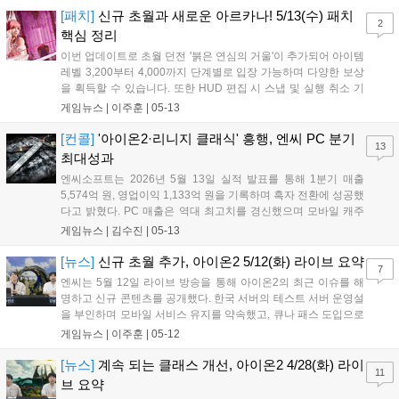
이용자 편의성을 높였다....
[패치]
신규 초월과 새로운 아르카나! 5/13(수) 패치
2
핵심 정리
이번 업데이트로 초월 던전 '붉은 연심의 거울'이 추가되어 아이템
레벨 3,200부터 4,000까지 단계별로 입장 가능하며 다양한 보상
을 획득할 수 있습니다. 또한 HUD 편집 시 스냅 및 실행 취소 기
능이 도입되고 프리셋 공유가 가능해졌습니다. 이 외에도 보스 후
게임뉴스 |
이주훈
|
05-13
방 마커 표시, 파티원 상태 정보 확인 등 편의성이 대폭 개선되었
으며, 기여도 시스템 보완 및 신규 징표 추가 등 전반적인 게임 환
[컨콜]
'아이온2·리니지 클래식' 흥행, 엔씨 PC 분기
13
경이 최적화되었습니다....
최대성과
엔씨소프트는 2026년 5월 13일 실적 발표를 통해 1분기 매출
5,574억 원, 영업이익 1,133억 원을 기록하며 흑자 전환에 성공했
다고 밝혔다. PC 매출은 역대 최고치를 경신했으며 모바일 캐주
얼 부문도 성장세를 보였다. 향후 3분기 아이온2 글로벌 출시와 5
게임뉴스 |
김수진
|
05-13
월 27일 리니지W 동남아 출시 등 레거시 IP 확장 및 신규 게임 10
여 종을 순차적으로 선보일 계획이다. 경영진은 올해를 성장의 원
[뉴스]
신규 초월 추가, 아이온2 5/12(화) 라이브 요약
7
년으로 삼아 연간 매출 가이던스 2.5조 원 달성을 자신하며, 2030
엔씨는 5월 12일 라이브 방송을 통해 아이온2의 최근 이슈를 해
년까지 매출 5조 원을 목표로 포트폴리오 다변화와 효율적인 비
명하고 신규 콘텐츠를 공개했다. 한국 서버의 테스트 서버 운영설
용 구조 개선을 지속하겠다는 전략을 발표했다....
을 부인하며 모바일 서비스 유지를 약속했고, 큐나 패스 도입으로
빚어진 논란에 사과했다. 4단계로 구성된 신규 초월 ‘붉은 겨울의
게임뉴스 |
이주훈
|
05-12
연심’과 5월 27일 추가될 신규 성역 ‘무스펠의 성배’ 등 업데이트
계획을 밝혔다. 또한 6월 14일 서울 메이필드 호텔에서 쇼케이스
[뉴스]
계속 되는 클래스 개선, 아이온2 4/28(화) 라이
11
를 개최할 예정이다....
브 요약