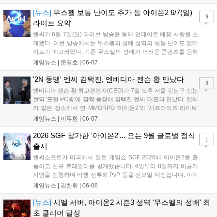
을 지급하며, 아이온은 6월 12일부터 17일까지 접속 시 외형 세트를 제
공합니다. 각 게임별로 다양한 보상이 준비되어 있으니 기간 내 참여해
[뉴스]
무스펠 보통 난이도 추가 등 아이온2 6/7(일)
9
즐기시길 바랍니다....
라이브 요약
엔씨가 6월 7일(일) 라이브 방송을 통해 업데이트 예정 사항을 소
개했다. 이번 방송에서는 무스펠의 성배 성역의 보통 난이도 업데
이트가 예고되었다. 기존 무스펠의 성배가 어려운 콘텐츠를 원하
는 이용자들의 수요를 고려해 만들어져 비교적 접근성이 떨어지
게임뉴스 |
문영호
|
06-07
는 점이 있어 추가하게 되었다는 취지를 전했다. 보통과 어려움
난이도 사이의 보상 차이를 확실히 둘 것이며, 이를 통해 성장을
'2N 동맹' 엔씨 김택진, 엔비디아 젠슨 황 만났다
8
위한 보통 난이도와 도전과 보상을 위한 어려움 난이도로 나눠질
엔비디아 젠슨 황 최고경영자(CEO)가 7일 오후 서울 강남구 신논
것임을 예고했다....
현역 '포털 PC방'에 깜짝 등장해 김택진 엔씨 대표와 만났다. 엔씨
가 같은 장소에서 연 MMORPG '아이온2'의 '서프라이즈 라이브'
행사 현장이었다. 황 CEO는 오후 1시 55분께 PC방 내부로 들어
게임뉴스 |
이두현
|
06-07
섰다. 자리를 채운 이용객들에게 일일이 사인을 해 주며 "모두 아
이온2를 하고 있느냐"...
2026 SGF 참가한 '아이온2'... 오는 9월 글로벌 정식
1
출시
엔씨소프트가 미국에서 열린 게임쇼 SGF 2026에 아이온2를 출
품하고 신규 트레일러를 공개했습니다. 6일부터 8일까지 비공개
시연을 진행하며 비행 전투와 PvP 등을 선보일 예정입니다. 아이
온2는 오는 9월 북미, 남미, 유럽, 아시아 지역에 스팀과 퍼플을 통
게임뉴스 |
김찬휘
|
06-06
해 정식 출시됩니다. 공식 뉴스레터 구독 시 다양한 펫 보상을 제
공하며 향후 글로벌 이용자와의 접점을 지속 확대할 계획입니
[뉴스]
시엘 서버, 아이온2 시즌3 성역 '무스펠의 성배' 최
다....
초 클리어 달성