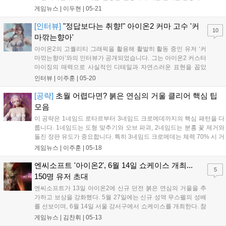
소송을 취하했다. 엔씨 관계자는 "당사의 법적 대응 이후 해당 유
게임뉴스 |
이두현
|
05-21
튜버가 잘못을 인정하고 사과 의사를 전해왔다"라며 "사안의 심각
성을 인지하고 반성한 점과 재발 방지...
[인터뷰]
"정답보다는 취향!" 아이온2 커마 고수 '커
10
마깎는향아'
아이온2의 고퀄리티 그래픽을 활용해 활발히 활동 중인 유저 ‘커
마깎는향아’와의 인터뷰가 공개되었습니다. 그는 아이온2 커스터
마이징의 매력으로 사실적인 디테일과 자연스러운 표현을 꼽았
으며, 자신만의 의상 조합 및 염색 노하우를 공유했습니다. 특히
인터뷰 |
이주훈
|
05-20
외형 변경 시 조명 차이로 인한 오차를 줄이기 위해 수정 시간 도
입이 필요하다는 의견을 냈습니다. 향후 다양한 판타지풍 의상이
[공략]
초월 어렵다면? 붉은 연심의 거울 클리어 핵심 팁
추가되길 바란다는 그는 유저들에게 정답보다는 본인만의 개성
모음
을 살린 스타일링에 도전할 것을 권장했습니다. 이번 인터뷰는 아
이 공략은 1네임드 로타르부터 3네임드 크로메데까지의 핵심 패턴을 다
이온2 인벤 자유게시판을 통해 확인할 수 있습니다....
룹니다. 1네임드는 도형 맞추기와 오브 파괴, 2네임드는 분홍 꽃 제거와
돌진 장판 유도가 중요합니다. 특히 3네임드 크로메데는 체력 70% 시 거
울 지우기 패턴이 시작되며, 25초 내 버튼 액션을 성공해야 전멸을 면합
게임뉴스 |
이주훈
|
05-18
니다. 파티원 간 징표 설정으로 순서를 정하고 보호막 패턴 시 시계 방향
으로 이동하며 하트 나눠맞기 등 협동이 필수입니다....
엔씨소프트 '아이온2', 6월 14일 쇼케이스 개최...
5
150명 유저 초대
엔씨소프트가 13일 아이온2에 신규 던전 붉은 연심의 거울을 추
가하고 보상을 강화했다. 5월 27일에는 신규 성역 무스펠의 성배
를 선보이며, 6월 14일 서울 강서구에서 쇼케이스를 개최한다. 참
가 신청은 5월 25일까지 홈페이지에서 가능하며 당첨자는 6월 1
게임뉴스 |
김찬휘
|
05-13
일에 발표된다. 아르카나 세트 효과 추가와 시스템 개선을 통해