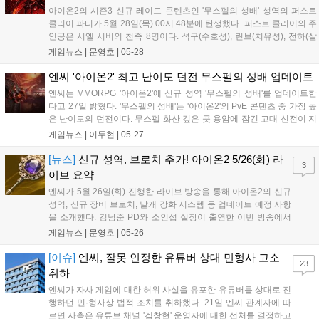
아이온2의 시즌3 신규 레이드 콘텐츠인 '무스펠의 성배' 성역의 퍼스트
클리어 파티가 5월 28일(목) 00시 48분에 탄생했다. 퍼스트 클리어의 주
인공은 시엘 서버의 천족 8명이다. 석구(수호성), 린브(치유성), 전하(살
성), 멸(검성), 로즈(치유성), 운이(살성), 다윤(마도성), 이야(호법성)으로
게임뉴스 |
문영호
|
05-28
구성된 파티는 오후 7시경부터 도전을 시작, 약 6...
엔씨 '아이온2' 최고 난이도 던전 무스펠의 성배 업데이트
엔씨는 MMORPG '아이온2'에 신규 성역 '무스펠의 성배'를 업데이트한
다고 27일 밝혔다. '무스펠의 성배'는 '아이온2'의 PvE 콘텐츠 중 가장 높
은 난이도의 던전이다. 무스펠 화산 깊은 곳 용암에 잠긴 고대 신전이 지
각 변동으로 모습을 드러냈다는 설정을 담았다. 보스 몬스터 '지저의 재
게임뉴스 |
이두현
|
05-27
앙 칼드릭스'를 처치하면 용암 심장의 무기(늘어남), 용암 심장...
[뉴스]
신규 성역, 브로치 추가! 아이온2 5/26(화) 라
3
이브 요약
엔씨가 5월 26일(화) 진행한 라이브 방송을 통해 아이온2의 신규
성역, 신규 장비 브로치, 날개 강화 시스템 등 업데이트 예정 사항
을 소개했다. 김남준 PD와 소인섭 실장이 출연한 이번 방송에서
는 신규 성역 레이드 콘텐츠인 '무스펠의 성배'가 소개됐다. 여기
게임뉴스 |
문영호
|
05-26
서는 신규 제작 장비인 창룡/멸룡 재료를 얻을 수 있으며, 신규 장
신구 장비인 '브로치'를 얻을...
[이슈]
엔씨, 잘못 인정한 유튜버 상대 민형사 고소
23
취하
엔씨가 자사 게임에 대한 허위 사실을 유포한 유튜버를 상대로 진
행하던 민·형사상 법적 조치를 취하했다. 21일 엔씨 관계자에 따
르면 사측은 유튜브 채널 '겜창현' 운영자에 대한 선처를 결정하고