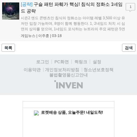
[공략]
구슬 패턴 파훼가 핵심! 침식의 정화소 1네임
1
드 공략
시즌2 엔드 콘텐츠인 침식의 정화소는 아이템 레벨 3,500 이상 유
저만 입장 가능하며, 8명이 함께 행동한다. 1, 2네임드 처치 시 심
연의 상자를 얻으며, 1네임드 포식하는 뉴트라의 주요 패턴은 5연
속 장판, 거미줄 끌어당기기, 바위 부수기, 레이저, 구슬 먹기, 잡
게임뉴스 |
이주훈
|
03-18
몹 소환 등이 있다....
목록
검색
로그인
PC화면
퀵링크
설정
청소년보호정책
이용약관
개인정보처리방침
불법촬영물신고안내
(주)
인
벤