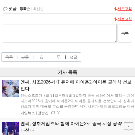
댓글
등록순
|
최신순
새로고침
새로고침
등록
목록
|
본문
|
△
|
▽
|
댓글
기사 목록
엔씨, 차조2026서 中유저에 아이온2-아이온 클래식 선보
인다
엔씨소프트가 7월 31일부터 8월 3일까지 중국 상하이에서 열리는 차이
나조이2026에 참가해 아이온2와 아이온 클래식을 선보입니다. 셩취게
임즈와 함께 대규모 부스를 운영하며 게임 시연과 체험 프로그램을 제공
합니다. 7월 30일 아이온2의 중국 서비스명을 공개하며 전략적 협력을
게임뉴스 |
강승진
|
07-31
발표했고, 아이온 클래식은 8월 중 중국에서 비공개 테스트를 진행할 예
정입니다....
엔씨, 셩취게임즈와 함께 아이온2로 중국 시장 공략
7
나선다