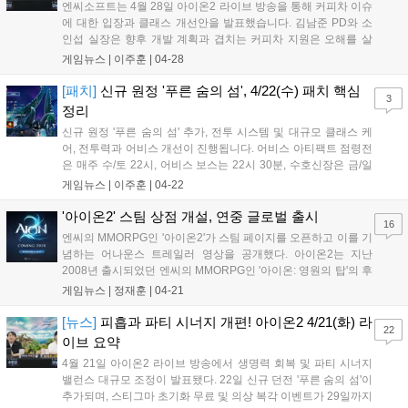
엔씨소프트는 4월 28일 아이온2 라이브 방송을 통해 커피차 이슈
에 대한 입장과 클래스 개선안을 발표했습니다. 김남준 PD와 소
인섭 실장은 향후 개발 계획과 겹치는 커피차 지원은 오해를 살
수 있어 피치 못한 선택을 할 수 있다고 밝혔습니다. 이번 업데이
게임뉴스 |
이주훈
|
04-28
트로 검성 등 6개 클래스의 수치 조정이 진행되었으며, 5월 13일
에는 신규 초월 아이템 추가와 편의성 개선이 예정되어 있습니다.
[패치]
신규 원정 '푸른 숨의 섬', 4/22(수) 패치 핵심
3
5월 5일 어린이날에는 방송이 없으며 5월 6일은 서버 점검만 진
정리
행됩니다. 5월 20일까지 이벤트 패스가 운영되고 5월 12일까지
신규 원정 '푸른 숨의 섬' 추가, 전투 시스템 및 대규모 클래스 케
염색 할인 이벤트가 이어집니다....
어, 전투력과 어비스 개선이 진행됩니다. 어비스 아티팩트 점령전
은 매주 수/토 22시, 어비스 보스는 22시 30분, 수호신장은 금/일
22시로 변경되며, 4/29(수) 정기점검 전까지 스티그마 초기화 비
게임뉴스 |
이주훈
|
04-22
용이 무료입니다....
'아이온2' 스팀 상점 개설, 연중 글로벌 출시
16
엔씨의 MMORPG인 '아이온2'가 스팀 페이지를 오픈하고 이를 기
념하는 어나운스 트레일러 영상을 공개했다. 아이온2는 지난
2008년 출시되었던 엔씨의 MMORPG인 '아이온: 영원의 탑'의 후
속작으로 지난해 11월 19일, 한국 및 대만 지역에 한정해 출시되
게임뉴스 |
정재훈
|
04-21
었으며, 현재도 성황리에 서비스를 이어가고 있다. 서비스 초기,
아이온2는 부족한 완성도를 지적...
[뉴스]
피흡과 파티 시너지 개편! 아이온2 4/21(화) 라
22
이브 요약
4월 21일 아이온2 라이브 방송에서 생명력 회복 및 파티 시너지
밸런스 대규모 조정이 발표됐다. 22일 신규 던전 '푸른 숨의 섬'이
추가되며, 스티그마 초기화 무료 및 의상 복각 이벤트가 29일까지