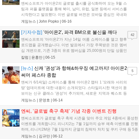
엔씨소프트가 아이온2의 글로벌 출시를 공식화하며 오는 9월 스
팀과 퍼플 플랫폼을 통해 북미, 남미, 유럽, 일본 등에서 서비스를
시작한다고 발표했다. 이번 글로벌 버전은 모바일 중심인 국내와
달리 PC에 특화된 형태로 개발되어 조작 체계와 그래픽 수준을
게임뉴스 |
John Popko
|
06-16
높였으며, 원작의 비행 시스템을 3차원 공간에서 완벽하게 구현
했다. 엔씨는 8개 직업군과 심리스 오픈 월드를 앞세워 해외 시장
[기자수첩]
'아이온2', 파격 BM으로 불신을 깨다
42
을 공략할 계획이다....
엔씨소프트의 '아이온2'가 지난 14일 여름 쇼케이스를 열고 향후
로드맵을 공개했습니다. 이번 발표에서 가장 주목받은 것은 멤버
십 개편으로, 기존 3종의 유료 멤버십을 25,000원의 단일 상품인
'콰이링 특급 멤버십'으로 통합하고 이용 기간을 30일로 늘렸습니
칼럼 |
윤홍만
|
06-15
다. 이는 기존의 가격보다 저렴해진 파격적인 결정으로, 그간 엔
씨소프트에 씌워졌던 과금 유도에 대한 유저들의 불신을 행동으
[뉴스]
신캐 '권성'과 항해&하우징 예고까지! 아이온2
5
로 증명하며 긍정적인 평가를 받고 있습니다....
써머 페스타 종합
엔씨가 6/14(일) 쇼케이스를 통해 아이온2 챕터 1 '모래와 서리의
땅' 업데이트에 대한 내용이 소개되었다. 스타일리시한 액션이 돋
보이는 신규 클래스 '권성'이 추가되며, 새로운 지역과 퀘스트 등
도 추가된다. 또한 점령전이나 배틀로얄 등 스포츠성이 강화된 신
게임뉴스 |
문영호
|
06-14
규 PVP 콘텐츠, 디버프를 추가해 난도를 높여 고득점을 노리는
PVE 경쟁, 최대 레벨 확장과 파티 인원 증가, 월 25,000원으로의
엔씨, '글로벌 축구 축제' 기념 각종 이벤트 진행
유료 멤버십 변경 등이 공개되었다....
엔씨소프트가 글로벌 축구 축제 시즌을 맞아 주요 게임 4종에서 풍성한
이벤트를 개최합니다. 리니지2는 7월 1일까지 승부 예측 이벤트를 진행
하며, 리니지2M은 7월 1일까지 균열의 침략자 처치 및 쿠키 구매 등 5종
의 행사를 엽니다. 리니지W는 6월 24일까지 축구공 아이템을 통해 보상
게임뉴스 |
김규만
|
06-12