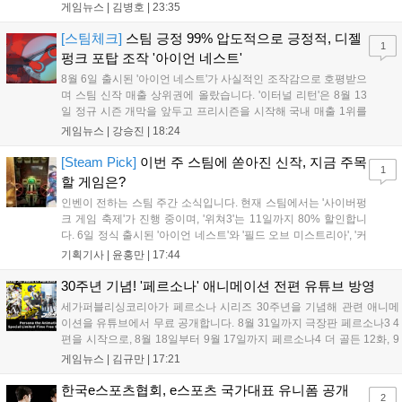
는 소속팀 없이 개인 자격으로 참가하는 독특한 대회 구조를 가지며, 누
게임뉴스 |
김병호
|
23:35
구나 참여 가능한 '소파에서 왕관까지'라는 철학을 실천하고 있습니다.
17일까지 이어지는 이번 행사는 신규 세트 체험과 공연 등 다양한 즐길
[스팀체크]
스팀 긍정 99% 압도적으로 긍정적, 디젤
1
거리를 제공하며, 이후 현대백화점 판교점에서도 행사가 이어질 예정입
펑크 포탑 조작 '아이언 네스트'
니다. 연말에는 라스베이거스 오픈이 개최됩니다....
8월 6일 출시된 '아이언 네스트'가 사실적인 조작감으로 호평받으
며 스팀 신작 매출 상위권에 올랐습니다. '이터널 리턴'은 8월 13
일 정규 시즌 개막을 앞두고 프리시즌을 시작해 국내 매출 1위를
기록했습니다. 25주년을 맞은 '고스트 리콘' 시리즈는 8월 6일 쇼
게임뉴스 |
강승진
|
18:24
케이스와 함께 대규모 할인을 진행하며 순위가 급상승했고, 신작
'마블 투혼: 파이팅 소울즈'와 레트로 수리 시뮬레이션 '리스토
[Steam Pick]
이번 주 스팀에 쏟아진 신작, 지금 주목
1
리'도 스팀에 정식 출시되었습니다....
할 게임은?
인벤이 전하는 스팀 주간 소식입니다. 현재 스팀에서는 '사이버펑
크 게임 축제'가 진행 중이며, '위쳐3'는 11일까지 80% 할인합니
다. 6일 정식 출시된 '아이언 네스트'와 '필드 오브 미스트리아', '커
세어 코브'가 호평받고 있습니다. 한편, 7일 출시된 '마블 투혼'은
기획기사 |
윤홍만
|
17:44
태그 시스템에 대한 호불호가 갈리며 복합적 평가를 기록 중입니
다. 유비소프트의 '고스트리콘: 와일드랜드'는 7년 만의 대규모 업
30주년 기념! '페르소나' 애니메이션 전편 유튜브 방영
데이트 '라스트 라이츠'와 함께 95% 할인 중입니다....
세가퍼블리싱코리아가 페르소나 시리즈 30주년을 기념해 관련 애니메
이션을 유튜브에서 무료 공개합니다. 8월 31일까지 극장판 페르소나3 4
편을 시작으로, 8월 18일부터 9월 17일까지 페르소나4 더 골든 12화, 9
월 15일부터 10월 14일까지 페르소나5 시리즈가 순차 공개됩니다. 또한
게임뉴스 |
김규만
|
17:21
8월 16일까지 SNS를 통해 축하 메시지를 모집하며, 선정된 내용은 기념
영상 및 대형 전광판에 소개될 예정입니다....
한국e스포츠협회, e스포츠 국가대표 유니폼 공개
2