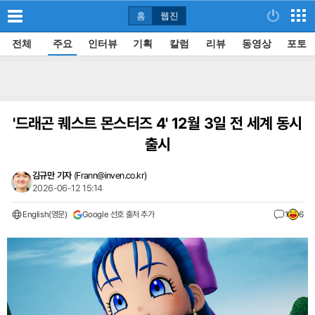
홈
웹진
전체
주요
인터뷰
기획
칼럼
리뷰
동영상
포토
'드래곤 퀘스트 몬스터즈 4' 12월 3일 전 세계 동시
출시
김규만 기자
(
Frann@inven.co.kr
)
2026-06-12 15:14
English(영문)
Google 선호 출처 추가
1
6