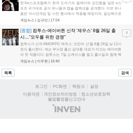
한국e스포츠협회가 한국 도자기의 절제미와 강인함을 담은 e스
포츠 국가대표 공식 유니폼과 캡슐 컬렉션을 공개했다. 이번 유니
폼은 아시안게임 및 사전 행사에서 착용될 예정이며, 일상복으로
구성된 컬렉션은 오는 8월 28일부터 골스튜디오 공식 홈페이지
게임뉴스 |
김규만
|
17:04
와 무신사, 오프라인 매장에서 판매된다. 다만 아시안게임 결선에
서는 대회 규정에 따라 별도의 유니폼을 착용할 계획이다....
[종합]
컴투스-에이버튼 신작 '제우스' 8월 26일 출
7
시…"모두를 위한 경쟁"
컴투스가 신작 MMORPG '제우스: 오만의 신'을 8월 26일 낮 12시
정식 출시한다. 넥슨 부사장 출신 김대훤 대표가 이끄는 에이버튼
의 첫 작품이다. 컴투스는 7일 쇼케이스를 열고 출시일과 함께 핵
심 콘텐츠, 유료화 정책, 운영 방향을 공개했다. 캐릭터명 선점은
게임뉴스 |
이두현
|
16:40
8월 13일 오후 8시 시작한다. '제우스: 오만의 신'은 최고신 제우스
의 오만으로 균열이...
목록
검색
로그인
PC화면
퀵링크
설정
청소년보호정책
이용약관
개인정보처리방침
불법촬영물신고안내
(주)
인
벤