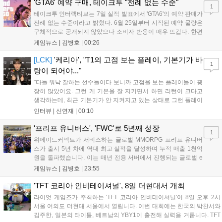
산의 영웅들 업데이트를 통해 정식 출시될 예정이다....
'GTA6' 예약 구매, 테이크투 "전례 없는 수준"
1
테이크투 인터랙티브는 7일 실적 발표에서 'GTA6'의 예약 판매가
전례 없는 수준이라고 밝혔다. 6월 25일부터 시작된 예약 물량은
구체적으로 공개되지 않았으나 소비자 반응이 매우 뜨겁다. 한편
11월 19일 PS5와 Xbox 시리즈 X|S로 정식 출시될 예정이며, 록
게임뉴스 |
김병호
|
00:26
스타 게임즈는 한국 시각 28일 오전 4시 넷플릭스를 통해 장편 영
상 'Grand Theft Auto VI: An Extended Look'을 최초 공개할 계획
[LCK]
'케리아', "T1의 고점 보는 플레이, 기본기가 바
1
이다....
탕이 되어야..."
"다들 워낙 잘하는 선수들이다 보니까 고점을 보는 플레이들이 굉
장히 많았어요. 그런 게 기본을 잘 지키면서 하면 리턴이 크다고
생각하는데, 최근 기본기가 안 지켜지고 있는 상태로 그런 플레이
를 추구하다 보니까 팀적으로 안 좋은 사고가 계속 많이 났던 것
인터뷰 |
신연재
|
00:10
같습니다." T1은 6일 서울 종로구 치지직 롤파크에서 열린 '2026
LoL 챔피언스 코리아(LCK)'...
'프리프 유니버스', 'FWC'로 5년째 성장
1
위메이드커넥트가 서비스하는 글로벌 MMORPG 프리프 유니버
스가 출시 5년 차에 역대 최고 실적을 달성하며 누적 매출 1천억
원을 돌파했습니다. 이는 매년 전용 서버에서 진행되는 글로벌 e
스포츠 대회 FWC의 영향이 큽니다. FWC는 이용자가 동일한 조
게임뉴스 |
김병호
|
23:55
건에서 시즌을 함께 즐기는 구조로, 올해 4월 시작된 FWC 2026
은 전년 대비 매출과 이용자 지표가 대폭 상승하는 성과를 냈습니
'TFT 코리아 인비테이셔널', 8일 더현대서 개최
다. 오는 10월 필리핀 마닐라에서 총상금 11만 달러 규모의 제4회
라이엇 게임즈가 주최하는 'TFT 코리아 인비테이셔널'이 8일 오후 2시
FWC 그랜드 파이널이 개최될 예정이며, 위메이드커넥트는 이를
서울 여의도 더현대 서울에서 열립니다. 이번 대회에는 한국의 박찬서와
통해 커뮤니티 중심의 장기 성장 모델을 지속할 방침입니다....
김주한, 일본의 타이틀, 베트남의 YBY1이 출전해 실력을 겨룹니다. TFT