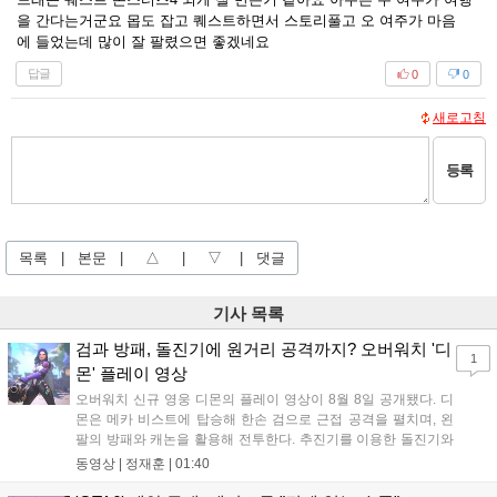
을 간다는거군요 몹도 잡고 퀘스트하면서 스토리풀고 오 여주가 마음
에 들었는데 많이 잘 팔렸으면 좋겠네요
답글
0
0
새로고침
등록
목록
|
본문
|
△
|
▽
|
댓글
기사 목록
검과 방패, 돌진기에 원거리 공격까지? 오버워치 '디
1
몬' 플레이 영상
오버워치 신규 영웅 디몬의 플레이 영상이 8월 8일 공개됐다. 디
몬은 메카 비스트에 탑승해 한손 검으로 근접 공격을 펼치며, 왼
팔의 방패와 캐논을 활용해 전투한다. 추진기를 이용한 돌진기와
참격 형태의 궁극기를 보유했고, 메카 파괴 시 맨몸으로 기관총을
동영상 |
정재훈
|
01:40
사용하는 특징이 있다. 디몬은 오는 8월 12일 시작되는 시즌4 부