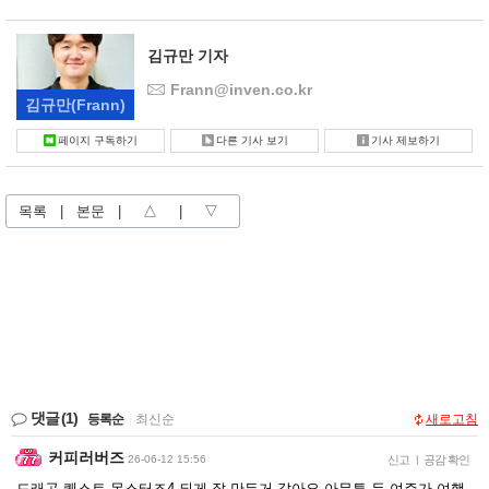
김규만 기자
Frann@inven.co.kr
김규만
(Frann)
페이지 구독하기
다른 기사 보기
기사 제보하기
목록
|
본문
|
△
|
▽
댓글
(1)
등록순
|
최신순
새로고침
커피러버즈
26-06-12 15:56
신고
|
공감 확인
드래곤 퀘스트 몬스터즈4 되게 잘 만든거 같아요 아무튼 두 여주가 여행