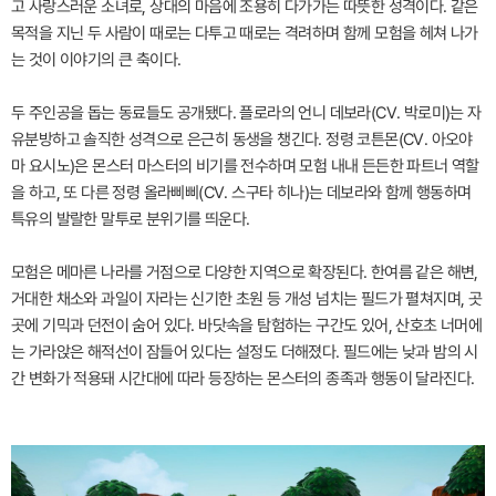
고 사랑스러운 소녀로, 상대의 마음에 조용히 다가가는 따뜻한 성격이다. 같은
목적을 지닌 두 사람이 때로는 다투고 때로는 격려하며 함께 모험을 헤쳐 나가
는 것이 이야기의 큰 축이다.
두 주인공을 돕는 동료들도 공개됐다. 플로라의 언니 데보라(CV. 박로미)는 자
유분방하고 솔직한 성격으로 은근히 동생을 챙긴다. 정령 코튼몬(CV. 아오야
마 요시노)은 몬스터 마스터의 비기를 전수하며 모험 내내 든든한 파트너 역할
을 하고, 또 다른 정령 올라삐삐(CV. 스구타 히나)는 데보라와 함께 행동하며
특유의 발랄한 말투로 분위기를 띄운다.
모험은 메마른 나라를 거점으로 다양한 지역으로 확장된다. 한여름 같은 해변,
거대한 채소와 과일이 자라는 신기한 초원 등 개성 넘치는 필드가 펼쳐지며, 곳
곳에 기믹과 던전이 숨어 있다. 바닷속을 탐험하는 구간도 있어, 산호초 너머에
는 가라앉은 해적선이 잠들어 있다는 설정도 더해졌다. 필드에는 낮과 밤의 시
간 변화가 적용돼 시간대에 따라 등장하는 몬스터의 종족과 행동이 달라진다.