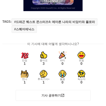
TAGS:
#드래곤 퀘스트 몬스터즈4: 메마른 나라의 비앙카와 플로라
#스퀘어에닉스
이 기사에 대해 어떻게 생각하시나요?
만점
좋아요
파티
웃음
1
3
0
0
씬나
후속기사+
울음
녹는다
1
1
0
0
기사 공유하기