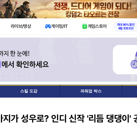
X
최대 90% 할인
라이브/영상
게이밍/IT
게임스토어
8월 프로모션
스킬 도감
파워업 박스
지가 성우로? 인디 신작 '리듬 댕댕이' 