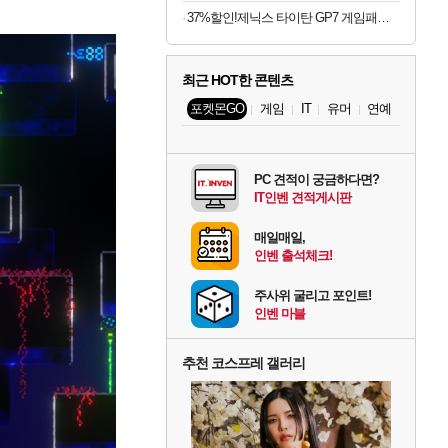
37%할인!제닉스 타이탄 GP7 게임패드 PC닌텐도 컨트롤러 조이스틱
최근 HOT한 콘텐츠
포켓몬GO
게임
IT
유머
연예
PC 견적이 궁금하다면?
IT인벤 견적게시판
매일매일,
인벤 출석체크!
주사위 굴리고 포인트!
인벤 마블
추천 코스프레 갤러리