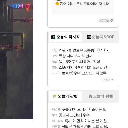
2000이니
·
오너드라이버 차벤러
새로고침
오늘의 치지직
오늘의 SOOP
26년 7월 팔로우 상승량 TOP 30 - 월간 치지직
잡담
룩삼 니니 초대석 안내
정보
봉누도2 두 번째 티저 - 일상
클립
2026 치지직 이리대회 오픈컵 안내
정보
초ㅇㅎ) 수녀 코스프레 제로투
ㅗㅜㅑ
더보기+
오늘의 팟벤
오늘의 핫벤
쿠를 먼저 보내서 기습하는 법
비스트
공명자 모먼트 | 수수
명조
혹시 이 만화 아시는 분 계신가요
애니클립
AI발 원가 압박, 메인보드값 오르나
해외겜