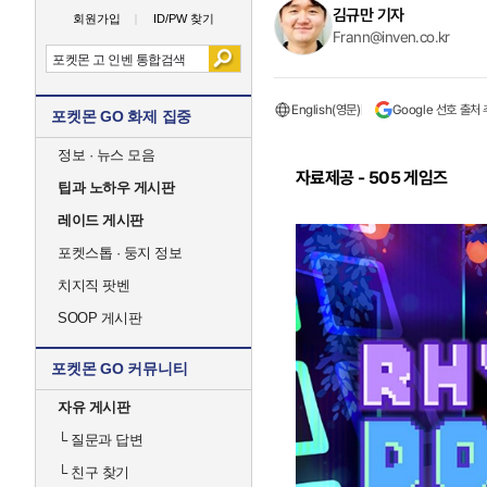
김규만 기자
회원가입
ID/PW 찾기
Frann@inven.co.kr
English(영문)
Google 선호 출처
포켓몬 GO 화제 집중
정보 · 뉴스 모음
자료제공 - 505 게임즈
팁과 노하우 게시판
레이드 게시판
포켓스톱 · 둥지 정보
치지직 팟벤
SOOP 게시판
포켓몬 GO 커뮤니티
자유 게시판
└
질문과 답변
└
친구 찾기