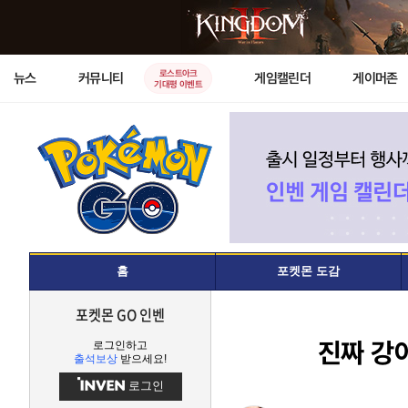
로스트아크
뉴스
커뮤니티
게임캘린더
게이머존
기대평 이벤트
홈
포켓몬 도감
포켓몬 GO 인벤
진짜 강아
로그인하고
출석보상
받으세요!
로그인