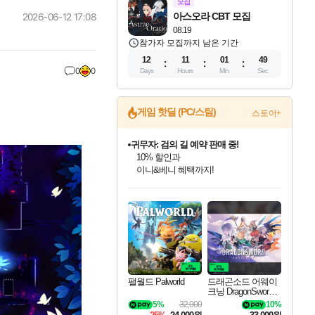
모집
아스오라 CBT 모집
2026-06-12 17:08
08.19
참가자 모집까지 남은 기간
12
11
01
48
0
0
Days
Hours
Min
Sec
귀무자: 검의 길 예약 판매 중!
게임 핫딜 (PC/스팀)
스토어+
10% 할인과
이니&베니 혜택까지!
비스트 오브 리인카네이션 정식 출시!
게임프릭 신작 IP
네이버 혜택가와 함께 예약하세요!
인벤게임즈 8월 특별 할인!
드래곤소드: 어웨이크닝 입점!
문명 7 특별 할인!
커세어 코브 출시 기념 할인!
더 렐릭 퍼스트 가디언 정식 출시
베데스다 40주년 기념 할인 중!
마블 투혼 파이팅 소울즈 예약 판매 중!
캡콤 프렌차이즈 할인 진행 중!
캡콤 일부 상품 상시 할인
스타워즈 은하계 레이서
로블록스 기프트 카드 공식 입점
인기 퍼블리셔 모음!
스팀으로 만나는 드래곤소드!
조선&고려 DLC 출시 예정
해적'섬'을 발전시키자!
설화x하드코어 액션!
베데스다의 명작들을
마블 히어로 총 출동&화려한 격투!
몬헌, 바하 등 인기 IP를
몬헌 와일즈 & 드래곤즈 도그마2
인벤게임즈에서 10% 추가 적립
Robux를 가장 안전하고
최대 90% 할인가를 만나보세요!
네이버혜택과 함께 만나보세요!
50%할인&추가 적립까지!
할인&네이버혜택으로 만나보세요!
네이버페이 혜택과 만나보세요!
40주년 프로모션으로 만나보세요!
네이버 포인트 혜택까지!
할인가에 만나보세요!
일부 에디션 상시 할인!
혜택으로 예약 판매 중
편안하게 충전하세요
팰월드 Palworld
드래곤소드 어웨이
크닝 DragonSword A
wakening
5%
32,000
10%