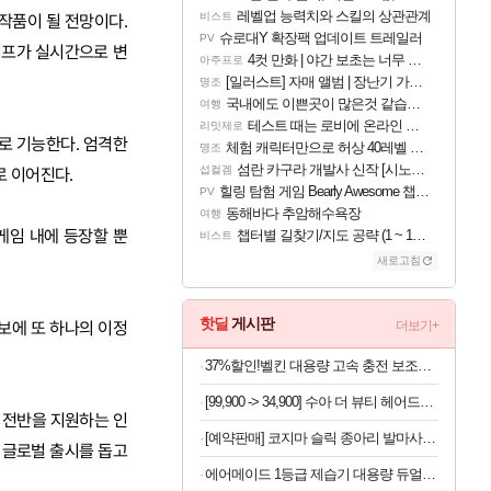
레벨업 능력치와 스킬의 상관관계
비스트
작품이 될 전망이다.
슈로대Y 확장팩 업데이트 트레일러
PV
이프가 실시간으로 변
4컷 만화 | 야간 보초는 너무 힘들어
아주프로
[일러스트] 자매 앨범 | 장난기 가득한 오후의 공원 (리메이크판)
명조
국내에도 이쁜곳이 많은것 같습니다
여행
테스트 때는 로비에 온라인 기능이 있는데
리밋제로
로 기능한다. 엄격한
체험 캐릭터만으로 허상 40레벨 하이와티아 5분 컷!｜에이메스·린네·모니에 명함
명조
섬란 카구라 개발사 신작 [시노비 넥서스] 연내 출시 예정
섭컬겜
 이어진다.
힐링 탐험 게임 Bearly Awesome 챕터 1 트레일러
PV
동해바다 추암해수욕장
여행
게임 내에 등장할 뿐
챕터별 길찾기/지도 공략 (1 ~ 12장)
비스트
새로고침
핫딜
게시판
보에 또 하나의 이정
더보기+
37%할인!벨킨 대용량 고속 충전 보조배터리
[99,900 -> 34,900] 수아 더 뷰티 헤어드라이어
발 전반을 지원하는 인
[예약판매] 코지마 슬릭 종아리 발마사지기 CMF-680
 글로벌 출시를 돕고
에어메이드 1등급 제습기 대용량 듀얼 냉각 살균 제습 2000D