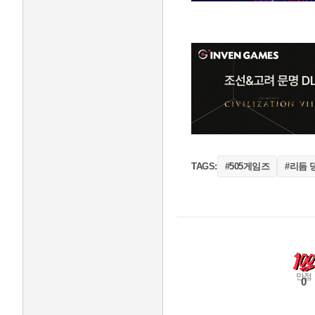
#505게임즈
#리듬 
TAGS:
만점
0