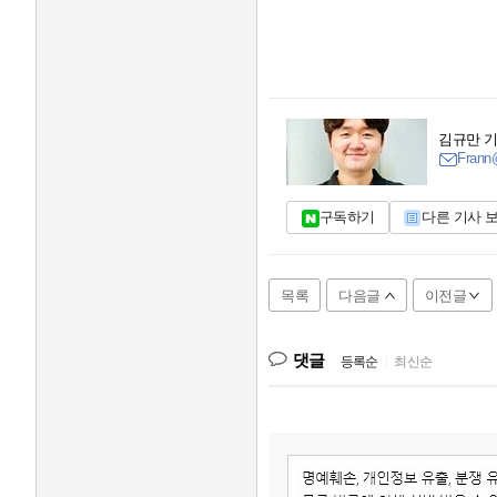
김규만 
Frann@
구독하기
다른 기사 
목록
다음글
이전글
댓글
등록순
|
최신순