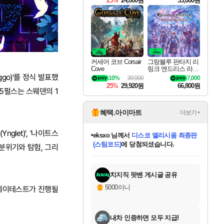
25%
24,000원
33,000원
커세어 코브 Corsair
그랑블루 판타지 리
Cove
링크 엔드리스 라그
나로크 Granblue Fa
oggo)'를 정식 발표했
10%
39,900
7,000
ntasy Relink Endless
25%
29,920원
66,800원
Ragnarok
505펄스는 스웨덴의 1
혜택.아이마트
더보기+
nglet)', '나이트스
eksxo
님께서
디스코 엘리시움 최종판
(스팀코드)
에 당첨되셨습니다.
다. 분위기와 탐험, 그리
미오몬도
아기쿠키
칠부
설레임v
어느덧
동작그만
영웅97
우는무
유리별
나무아래쉼터
달빛아이
밍끼
해무
스태지
안드레아
어느날
꺽다리아조씨
농업코코
꾸링내
님께서
님께서
님께서
님께서
님께서
님께서
님께서
님께서
님께서
님께서
님께서
님께서
님께서
님께서
님께서
님께서
님께서
네이버페이 1만원
로블록스 기프트카드
엘든 링 밤의 통치자
님께서
님께서
엘든 링 밤의 통치자
네이버페이 1만원
로블록스 기프트카드
(본편포함) 데이브 더
네이버페이 1만원
로블록스 기프트카드
인투 더 브리치
로블록스 기프트카드
엘든 링 밤의 통치자
(본편포함) 데이브 더
(본편포함) 데이브 더
드래곤 퀘스트 XI S
파이어걸 핵 앤
몬스터 헌터 라이즈 +
로블록스
로블록스
디럭스 에디션 (스팀코드)
다이버 인 더 정글 번들 (스팀코드)
교환권
1만원권
디럭스 에디션 (스팀코드)
다이버 인 더 정글 번들 (스팀코드)
(스팀코드)
교환권
1만원권
기프트카드 1만 5천원권
지나간 시간을 찾아서 데피니티브
2만원권
디럭스 에디션 (스팀코드)
다이버 인 더 정글 번들 (스팀코드)
스플래시 레스큐 DX (스팀코드)
교환권
기프트카드 1만원권
선브레이크 (스팀코드)
8천원권
에 당첨되셨습니다.
에 당첨되셨습니다.
에 당첨되셨습니다.
에 당첨되셨습니다.
에 당첨되셨습니다.
를 교환.
를 교환.
에 당첨되셨습니다.
에
를 교환.
를 교환.
에
에
에
에
에
에
에
당첨되셨습니다.
당첨되셨습니다.
당첨되셨습니다.
당첨되셨습니다.
에디션 (스팀코드)
당첨되셨습니다.
당첨되셨습니다.
당첨되셨습니다.
당첨되셨습니다.
를 교환.
치지직 팟벤 게시글 공유
5000이니
플레이테스트가 진행될
내차 인증하면 모두 지급!