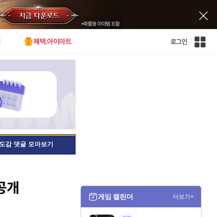
혜택.아이마트
로그인
인
벤
전
체
사
이
트
맵
도감 댓글 모아보기
공개
게임 캘린더
더보기+