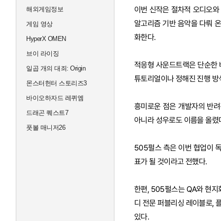
이번 신작은 절차적 오디오와
해외게임정보
알고리즘 기반 음악을 다뤄 
게임 영상
화한다.
HyperX OMEN
브이 라이징
적응형 사운드트랙은 단순한 
일곱 개의 대죄: Origin
튜토리얼이나 정해진 진행 방
몬스터헌터 스토리즈3
바이오하자드 레퀴엠
흥미로운 점은 개발자의 반려견
드래곤 퀘스트7
아니라 성우로도 이름을 올렸
풋볼 매니저26
505펄스 측은 이번 협업이 
표가 될 것이라고 전했다.
한편, 505펄스는 QA와 현지
디 전문 퍼블리싱 레이블로,
있다.