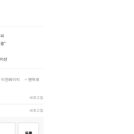
돌파
중"
이션'
이전페이지
맨위로
새로고침
새로고침
등록