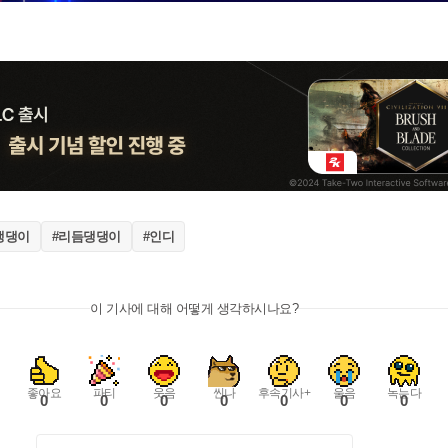
댕댕이
#리듬댕댕이
#인디
이 기사에 대해 어떻게 생각하시나요?
좋아요
파티
웃음
씬나
후속기사+
울음
녹는다
0
0
0
0
0
0
0