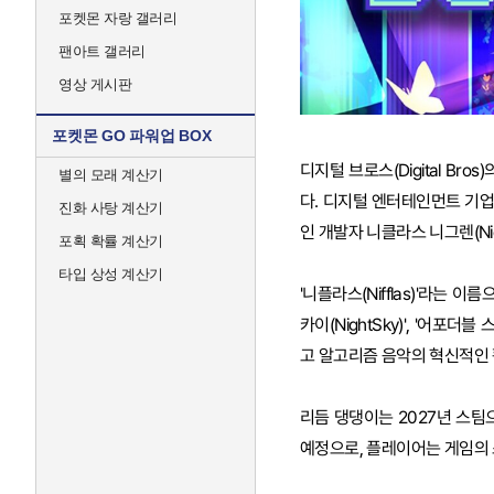
포켓몬 자랑 갤러리
팬아트 갤러리
영상 게시판
포켓몬 GO 파워업 BOX
디지털 브로스(Digital Bro
별의 모래 계산기
다. 디지털 엔터테인먼트 기업 디
진화 사탕 계산기
인 개발자 니클라스 니그렌(Ni
포획 확률 계산기
타입 상성 계산기
'니플라스(Nifflas)'라는 이름
카이(NightSky)', '어포더블
고 알고리즘 음악의 혁신적인 
리듬 댕댕이는 2027년 스
예정으로, 플레이어는 게임의 