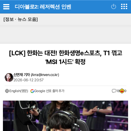
디아블로2: 레저렉션
인벤
[정보 · 뉴스 모음]
[LCK]
한화는 대전! 한화생명e스포츠, T1 꺾고
'MSI 1시드' 확정
신연재 기자
(
Arra@inven.co.kr
)
2026-06-12 20:57
English(영문)
Google 선호 출처 추가
18
9