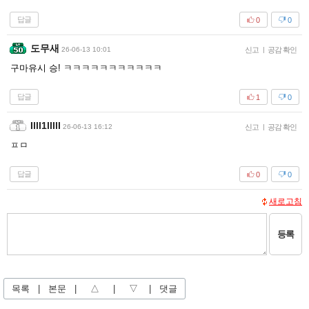
답글
0
0
도무새
26-06-13 10:01
신고
|
공감 확인
구마유시 승! ㅋㅋㅋㅋㅋㅋㅋㅋㅋㅋㅋ
답글
1
0
Illl1lllll
26-06-13 16:12
신고
|
공감 확인
ㅍㅁ
답글
0
0
새로고침
등록
목록
|
본문
|
△
|
▽
|
댓글