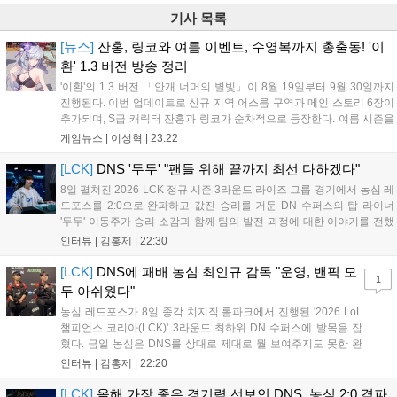
기사 목록
[뉴스]
잔홍, 링코와 여름 이벤트, 수영복까지 총출동! '이
환' 1.3 버전 방송 정리
'이환'의 1.3 버전 「안개 너머의 별빛」이 8월 19일부터 9월 30일까지
진행된다. 이번 업데이트로 신규 지역 어스름 구역과 메인 스토리 6장이
추가되며, S급 캐릭터 잔홍과 링코가 순차적으로 등장한다. 여름 시즌을
맞아 비치발리볼, 수상 오토바이 등 다채로운 이벤트가 열리고, 캐릭터
게임뉴스 |
이성혁
|
23:22
렌더링 개선 및 랜덤 코스튬 등 편의성도 강화된다. 8월 11일까지 사용
가능한 교환 코드 3종이 제공되며, 상세 일정은 공식 채널을 통해 확인할
[LCK]
DNS '두두' "팬들 위해 끝까지 최선 다하겠다"
수 있다....
8일 펼쳐진 2026 LCK 정규 시즌 3라운드 라이즈 그룹 경기에서 농심 레
드포스를 2:0으로 완파하고 값진 승리를 거둔 DN 수퍼스의 탑 라이너
'두두' 이동주가 승리 소감과 함께 팀의 발전 과정에 대한 이야기를 전했
다. 먼저 오랜만의 2:0 완승에 대해 '두두'는 "진짜 오랜만에 거둔 2:0 승
인터뷰 |
김홍제
|
22:30
리라 기쁘다. 특히 불리했던 1세트를 역전승으로 이끌어내...
[LCK]
DNS에 패배 농심 최인규 감독 "운영, 밴픽 모
1
두 아쉬웠다"
농심 레드포스가 8일 종각 치지직 롤파크에서 진행된 '2026 LoL
챔피언스 코리아(LCK)' 3라운드 최하위 DN 수퍼스에 발목을 잡
혔다. 금일 농심은 DNS를 상대로 제대로 뭘 보여주지도 못한 완
패를 당하고 말았다. 이하 농심 레드포스 최인규 감독과 '리헨즈'
인터뷰 |
김홍제
|
22:20
손시우의 인터뷰 전문이다. Q. 금일 DNS에 0:2로 패배했는데? 최
인규 감독 : 모든 경...
[LCK]
올해 가장 좋은 경기력 선보인 DNS, 농심 2:0 격파