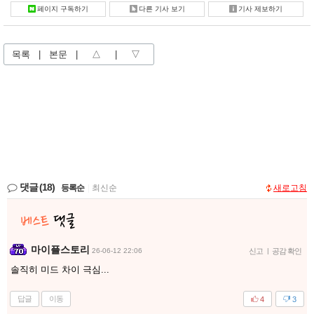
페이지 구독하기
다른 기사 보기
기사 제보하기
목록
|
본문
|
△
|
▽
댓글
(18)
등록순
|
최신순
새로고침
마이플스토리
26-06-12 22:06
신고
|
공감 확인
솔직히 미드 차이 극심...
답글
이동
4
3