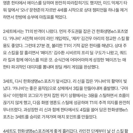
영혼 한타에서 에이스를 당하며 완전히 따라잡히기도 했지만, 미드 억제기 타
워 앞에서 '오너' 문현준의 자르반 4세를 시작으로 상대 챔피언을 하나둘 제거
하면서 한방에 승부에 마침표를 찍었다.
2세트에서는 T1의 반격이 나왔다. 먼저 주도권을 잡은 건 한화생명e스포츠였
다. '카나비' 서진혁 바이의 라인 개입력도, '제카' 김건우 아리의 정교한 스킬 활
용도 좋았다. 그런데 27분 경, 불리한 T1이 기적 같은 한타를 해냈다. 상대 주
요 스킬을 잘 흘리면서 '페이즈' 김수환 시비르의 프리 딜 구도가 나왔고, 쿼드
라 킬과 함께 에이스를 띄운 것. 순식간에 어마어마하게 성장한 '페이즈'는 매
한타 파괴적인 대미지를 뽐내며 원딜 캐리 게임을 완성했다.
3세트, 다시 한화생명e스포츠가 앞서갔다. 리 신을 잡은 '카나비'의 활약이 빛
났다. '카나비'는 좋은 움직임으로 상체에서 3킬을 만들어내며 출발했다. '구마
유시' 이민형의 코그모가 먼저 잡힌 위기 상황에서는 3용을 스틸하면서 흐름이
끊기지 않게 했고, 다음 화염 영혼도 스틸에 성공하며 T1의 추격 의지를 완전히
무너뜨렸다. 과성장한 리 신과 함께 한타에서도 4킬을 쓸어 담은 한화생명e스
포츠는 3세트를 승리로 가져가며 매치 포인트를 만들었다.
4세트도 한화생명e스포츠에게 좋게 흘러갔다. 라인전 단계부터 날 선 스킬 활