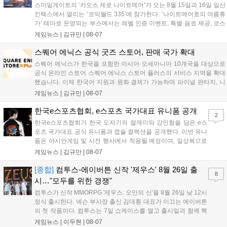
스마일게이트의 ‘카오스 제로 나이트메어’가 오는 8월 15일과 16일 일산
킨텍스에서 열리는 ‘코믹월드 335’에 참가한다. ‘나이트메어호의 여름휴
가’ 테마로 운영되는 부스에서는 레벨 인증 이벤트, 특별 음료 제공, 코스
프레 모델 포토존 등 다채로운 행사가 진행된다. 유명 코스어 7인이 캐릭
게임뉴스 |
김규만
|
08-07
터로 변신해 이용자를 맞이하며, SNS 인증 시 추가 굿즈도 증정한다. 자
세한 정보는 공식 커뮤니티에서 확인 가능하다....
스퀘어 에닉스 공식 굿즈 스토어, 판매 국가 확대
스퀘어 에닉스가 한국을 포함한 아시아·오세아니아 10개국을 대상으로
공식 온라인 스토어 스퀘어 에닉스 스토어 플러스의 서비스 지역을 확대
했습니다. 이제 한국어 지원과 원화 결제가 가능하며 파이널 판타지, 니
어 등 주요 게임의 피규어, 굿즈를 구매할 수 있습니다. 신상품이 순차적
게임뉴스 |
김규만
|
08-07
으로 추가될 예정이며 이용자는 사이트에서 국가를 한국으로 설정해 이
용 가능합니다....
한국e스포츠협회, e스포츠 국가대표 유니폼 공개
2
한국e스포츠협회가 한국 도자기의 절제미와 강인함을 담은 e스
포츠 국가대표 공식 유니폼과 캡슐 컬렉션을 공개했다. 이번 유니
폼은 아시안게임 및 사전 행사에서 착용될 예정이며, 일상복으로
구성된 컬렉션은 오는 8월 28일부터 골스튜디오 공식 홈페이지
게임뉴스 |
김규만
|
08-07
와 무신사, 오프라인 매장에서 판매된다. 다만 아시안게임 결선에
서는 대회 규정에 따라 별도의 유니폼을 착용할 계획이다....
[종합]
컴투스-에이버튼 신작 '제우스' 8월 26일 출
8
시…"모두를 위한 경쟁"
컴투스가 신작 MMORPG '제우스: 오만의 신'을 8월 26일 낮 12시
정식 출시한다. 넥슨 부사장 출신 김대훤 대표가 이끄는 에이버튼
의 첫 작품이다. 컴투스는 7일 쇼케이스를 열고 출시일과 함께 핵
심 콘텐츠, 유료화 정책, 운영 방향을 공개했다. 캐릭터명 선점은
게임뉴스 |
이두현
|
08-07