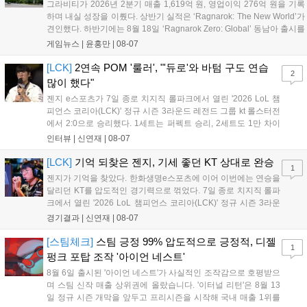
그라비티가 2026년 2분기 매출 1,619억 원, 영업이익 276억 원을 기록
하며 내실 성장을 이뤘다. 상반기 실적은 ‘Ragnarok: The New World’가
견인했다. 하반기에는 8월 18일 ‘Ragnarok Zero: Global’ 동남아 출시를
시작으로 9월 3일 ‘달려라 헤베레케 EX’, 9월 22일 ‘갈바테인’ 등 다양한
게임뉴스 |
윤홍만
|
08-07
신작을 선보인다. 4분기에는 ‘쟈레코 아케이드 콜렉션’과 ‘라이트 오디세
이’ 출시가 예정돼 있으며, 2027년에는 ‘Ragnarok 3’ 등 대작을 글로벌
[LCK]
2연속 POM '룰러', "'듀로'와 바텀 구도 연습
2
출시할 계획이다. 그라비티는 조인트벤처 설립과 라그나로크 에코 시스
많이 했다"
템 구축을 통해 신성장 동력을 확보할 방침이다....
젠지 e스포츠가 7일 종로 치지직 롤파크에서 열린 '2026 LoL 챔
피언스 코리아(LCK)' 정규 시즌 3라운드 레전드 그룹 kt 롤스터전
에서 2:0으로 승리했다. 1세트는 퍼펙트 승리, 2세트도 1만 차이
를 벌리며 25분 만에 승리하면서 말 그대로 압도적인 경기력을 선
인터뷰 |
신연재
|
08-07
보였다. '룰러' 박재혁은 1세트 코그모, 2세트 이즈리얼로 맹활약
하며 POM에 선정됐...
[LCK]
기억 되찾은 젠지, 기세 좋던 KT 상대로 완승
1
젠지가 기억을 찾았다. 한화생명e스포츠에 이어 이번에는 연승을
달리던 KT를 압도적인 경기력으로 꺾었다. 7일 종로 치지직 롤파
크에서 열린 '2026 LoL 챔피언스 코리아(LCK)' 정규 시즌 3라운
드 레전드 그룹, kt 롤스터와 젠지 e스포츠의 대결에서 젠지가 압
경기결과 |
신연재
|
08-07
승을 거뒀다. 개막주까지만 해도 급격하게 흔들리던 젠지였지만,
기억을 되찾기라도 한 듯 1,...
[스팀체크]
스팀 긍정 99% 압도적으로 긍정적, 디젤
1
펑크 포탑 조작 '아이언 네스트'
8월 6일 출시된 '아이언 네스트'가 사실적인 조작감으로 호평받으
며 스팀 신작 매출 상위권에 올랐습니다. '이터널 리턴'은 8월 13
일 정규 시즌 개막을 앞두고 프리시즌을 시작해 국내 매출 1위를