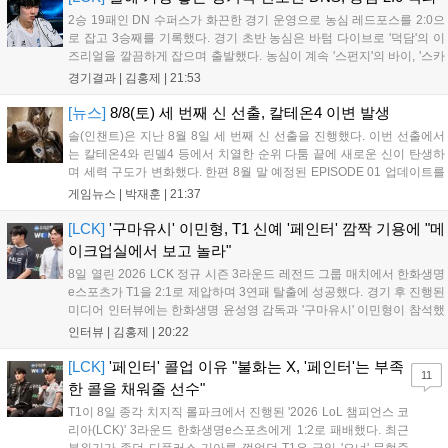
2승 19패인 DN 수퍼스가 화끈한 경기 운영으로 농심 레드포스를 2:0으
로 잡고 3승째를 기록했다. 경기 초반 농심은 바텀 다이브로 '덕담'의 이
즈리얼을 깔끔하게 잡으며 출발했다. 농심이 계속 '스펀지'의 바이, '스카
웃'의 신드라가 맹활약하며 초반부터 잡은 주도권을 계속 잘 굴렸다.
경기결과 |
김홍제
|
21:53
DNS는 불리하지만 골드 차이는 크게 벌어지지 않으며 잘 따라가고 있
었...
[뉴스]
8/8(토) 세 번째 신 선출, 칼테온4 이변 발생
솔(인챈트)은 지난 8월 8일 세 번째 신 선출을 진행했다. 이번 선출에서
는 칼테온4와 린델4 등에서 치열한 순위 다툼 끝에 새로운 신이 탄생하
며 세력 구도가 변화했다. 한편 8월 말 예정된 EPISODE 01 업데이트를
통해 월드 콘텐츠가 추가될 예정이며, 이를 통해 추후 주신 및 절대신에
게임뉴스 |
박재훈
|
21:37
대한 정보가 공개될 것으로 기대된다. 서버별 입지 확보를 위한 경쟁은
더욱 가속화될 전망이다....
[LCK]
'구마유시' 이민형, T1 신예 '페인터' 깜짝 기용에 "메
이크업실에서 보고 놀라"
8일 열린 2026 LCK 정규 시즌 3라운드 레전드 그룹 매치에서 한화생명
e스포츠가 T1을 2:1로 제압하며 3연패 탈출에 성공했다. 경기 후 진행된
미디어 인터뷰에는 한화생명 윤성영 감독과 '구마유시' 이민형이 참석했
다. 먼저 승리 소감에 대해 윤성영 감독은 "오랜만에 승리해 기분이 좋고,
인터뷰 |
김홍제
|
20:22
남은 경기도 잘 준비하겠다"고 밝혔으며, '구마유시' 역시 "3...
[LCK]
'페인터' 콜업 이유 "불화는 X, '페인터'는 부족
11
한 콜을 채워줄 선수"
T1이 8일 종각 치지직 롤파크에서 진행된 '2026 LoL 챔피언스 코
리아(LCK)' 3라운드 한화생명e스포츠에게 1:2로 패배했다. 최근