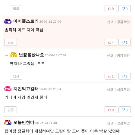
답글
0
0
마이플스토리
26-06-12 22:06
신고
|
공감 확인
솔직히 미드 차이 극심...
답글
4
3
벗꽃을봤나요
26-06-13 07:09
신고
|
공감 확인
엔제나 그랬음 ㅋㅋ
답글
1
1
치킨먹고갈래
26-06-12 23:04
신고
|
공감 확인
카나비 게임 맛있게 한다
답글
0
0
오늘만한다
26-06-13 01:48
신고
|
공감 확인
탑이랑 정글차이 개심하더만 도란이랑 오너 폼이 아주 박살 났던데