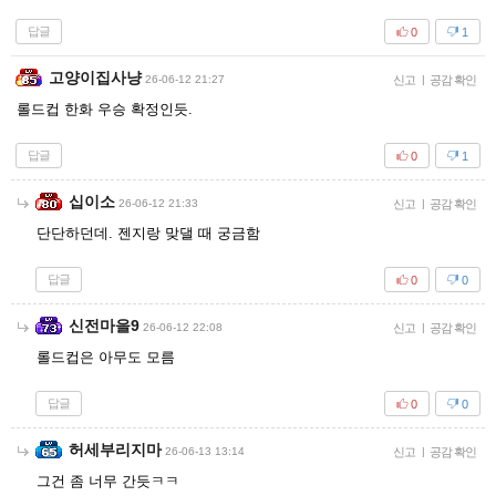
답글
0
1
고양이집사냥
26-06-12 21:27
신고
|
공감 확인
롤드컵 한화 우승 확정인듯.
답글
0
1
십이소
26-06-12 21:33
신고
|
공감 확인
단단하던데. 젠지랑 맞댈 때 궁금함
답글
0
0
신전마을9
26-06-12 22:08
신고
|
공감 확인
롤드컵은 아무도 모름
답글
0
0
허세부리지마
26-06-13 13:14
신고
|
공감 확인
그건 좀 너무 간듯ㅋㅋ