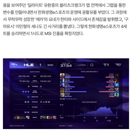
용을 보여주던 '딜라이트' 유환중의 블리츠크랭크가 맵 전역에서 그랩을 통한
변수를 만들어내면서 한화생명e스포츠의 운영에 윤활유를 부었다. 그 과정에
서 무럭무럭 성장한 '제카'의 요네가 한타와 사이드에서 존재감을 발휘했고, '구
마유시' 이민형의 세나도 긴 사거리를 뽐냈다. 그렇게 한화생명e스포츠가 4세
트를 승리하면서 1시드로 MSI 진출을 확정지었다.