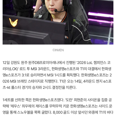
©INVEN
12일 강원도 원주 원주DB프로미아레나에서 진행된 '2026 LoL 챔피언스 코
리아(LCK)' 로드 투 MSI 3라운드, 한화생명e스포츠와 T1의 대결에서 한화생
명e스포츠가 3:1로 승리하면서 MSI 1시드를 획득했다. 한화생명e스포츠는 2
026 MSI 브래킷 스테이지로 직행한다. T1은 오는 14일, 4라운드 젠지 e스포
츠-kt 롤스터 경기의 승자와 2시드 결정전을 치른다.
1세트를 선취한 쪽은 한화생명e스포츠였다. '도란' 최현준의 사이온을 집중 공
략해 '제우스' 최우제의 제이스를 무럭무럭 키운 한화생명e스포츠는 사이드 운
영을 통해 스노우볼을 쭉쭉 굴렸다. 8,000 골드 이상 앞서던 와중에 T1의 바다