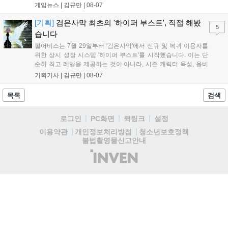
경성 배경의 신작 그날의 신문이 출시되며, 15일부터 17일까지는 국내
게임뉴스 |
김규만
|
08-07
개발사 게임을 위한 시크릿 쿠폰도 추가 발행될 예정이다. 자세한 내용
은 공식 페이지에서 확인 가능하다....
[기획]
검은사막 최초의 '하이퍼 부스트', 직접 해봤
5
습니다
펄어비스는 7월 29일부터 '검은사막'에서 신규 및 복귀 이용자를
위한 상시 성장 시스템 '하이퍼 부스트'를 시작했습니다. 이는 단
순히 최고 레벨을 제공하는 것이 아니라, 시즌 캐릭터 육성, 올비
아 아카데미 수료, 아침의 나라 설화 진행 등 4단계 과정을 통해
기획기사 |
김규만
|
08-07
게임에 적응하며 공방합 750을 목표로 성장하는 구조입니다. 이
용자는 과제를 완수하며 동(V) 투발라 장비와 검은별 무기, 카라
목록
검색
자드 장신구 등을 획득해 주요 콘텐츠에 진입할 수 있습니다....
로그인
PC화면
퀵링크
설정
청소년보호정책
이용약관
개인정보처리방침
불법촬영물신고안내
(주)
인
벤