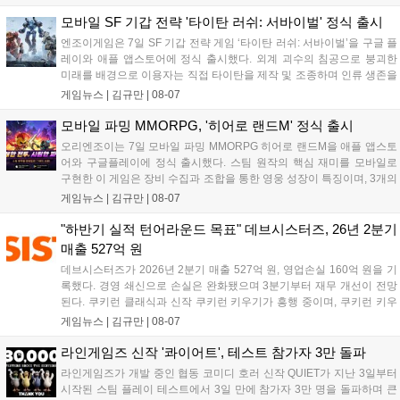
8월 13일 오후 8시 시작한다. '제우스: 오만의 신'은 최고신 제우스
의 오만으로 균열이...
모바일 SF 기갑 전략 '타이탄 러쉬: 서바이벌' 정식 출시
엔조이게임은 7일 SF 기갑 전략 게임 ‘타이탄 러쉬: 서바이벌’을 구글 플
레이와 애플 앱스토어에 정식 출시했다. 외계 괴수의 침공으로 붕괴한
미래를 배경으로 이용자는 직접 타이탄을 제작 및 조종하며 인류 생존을
위한 전투를 펼친다. 지휘관 모집, 피난처 운영, 연맹 협동 콘텐츠가 특징
게임뉴스 |
김규만
|
08-07
이며 출시를 기념해 접속 시 영웅 경험치와 다이아몬드 등 다양한 성장
지원 보상을 제공한다. 상세 내용은 공식 커뮤니티에서 확인 가능하다....
모바일 파밍 MMORPG, '히어로 랜드M' 정식 출시
오리엔조이는 7일 모바일 파밍 MMORPG 히어로 랜드M을 애플 앱스토
어와 구글플레이에 정식 출시했다. 스팀 원작의 핵심 재미를 모바일로
구현한 이 게임은 장비 수집과 조합을 통한 영웅 성장이 특징이며, 3개의
무기 스킬을 활용한 전략적 전투와 길드전 등 다양한 콘텐츠를 제공한
게임뉴스 |
김규만
|
08-07
다. 정식 출시를 기념해 사전예약자 50만 명 달성 보상을 포함한 다양한
혜택을 지급하며, 상세 내용은 공식 라운지에서 확인할 수 있다. 이용자
"하반기 실적 턴어라운드 목표" 데브시스터즈, 26년 2분기
는 게임 접속 및 주요 콘텐츠 플레이를 통해 성장을 지원받을 수 있다....
매출 527억 원
데브시스터즈가 2026년 2분기 매출 527억 원, 영업손실 160억 원을 기
록했다. 경영 쇄신으로 손실은 완화됐으며 3분기부터 재무 개선이 전망
된다. 쿠키런 클래식과 신작 쿠키런 키우기가 흥행 중이며, 쿠키런 키우
기는 13일 첫 업데이트를 시작으로 2주 간격의 콘텐츠를 제공한다. 또한
게임뉴스 |
김규만
|
08-07
9월 미국 로블록스 개발자 컨퍼런스에 참여해 IP 생태계를 확장할 계획
이다. 회사는 비용 효율화와 신작 흥행을 통해 하반기 실적 턴어라운드
라인게임즈 신작 '콰이어트', 테스트 참가자 3만 돌파
를 이끌 방침이다....
라인게임즈가 개발 중인 협동 코미디 호러 신작 QUIET가 지난 3일부터
시작된 스팀 플레이 테스트에서 3일 만에 참가자 3만 명을 돌파하며 큰