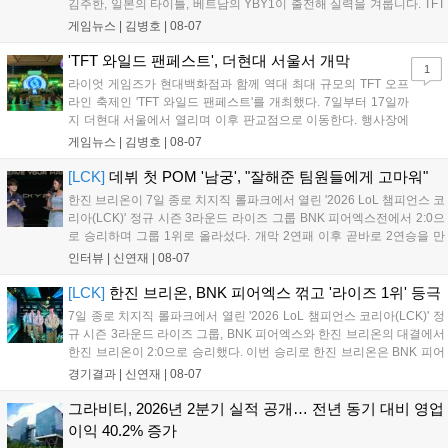
김주한, 일본의 타이틀, 베트남의 YBY1이 출전해 실력을 겨룹니다. TFT
는 소속팀 없이 개인 자격으로 참가하는 독특한 대회 구조를 가지며, 누
게임뉴스 |
김병호
|
08-07
구나 참여 가능한 '소파에서 왕관까지'라는 철학을 실천하고 있습니다.
17일까지 이어지는 이번 행사는 신규 세트 체험과 공연 등 다양한 즐길
'TFT 와일드 팬페스트', 더현대 서울서 개막
1
거리를 제공하며, 이후 현대백화점 판교점에서도 행사가 이어질 예정입
라이엇 게임즈가 현대백화점과 함께 역대 최대 규모의 TFT 오프
니다. 연말에는 라스베이거스 오픈이 개최됩니다....
라인 축제인 'TFT 와일드 팬페스트'를 개최했다. 7일부터 17일까
지 더현대 서울에서 열리며 이후 판교점으로 이동한다. 행사장에
는 체험, 스페셜, 무대 존이 마련됐으며 8일 오후 2시 인비테이셔
게임뉴스 |
김병호
|
08-07
널, 15일 오후 2시 스트리머 매치, 17일 오후 7시 30분 QWER 공
연 등 다채로운 일정이 준비되어 있다. 사전 예약은 조기 마감될
[LCK]
데뷔 첫 POM '남궁', "잘해준 팀원들에게 고마워"
만큼 큰 인기를 끌고 있다....
한진 브리온이 7일 종로 치지직 롤파크에서 열린 '2026 LoL 챔피언스 코
리아(LCK)' 정규 시즌 3라운드 라이즈 그룹 BNK 피어엑스전에서 2:0으
로 승리하며 그룹 1위로 올라섰다. 개막 2연패 이후 곧바로 2연승을 만
들어내면서 이어질 4라운드에 대한 기대감을 올렸다. 다음은 이날 데뷔
인터뷰 |
신연재
|
08-07
첫 POM을 수상한 '남궁' 남궁성훈의 POM 인터뷰 전문이다....
[LCK]
한진 브리온, BNK 피어엑스 꺾고 '라이즈 1위' 등극
7일 종로 치지직 롤파크에서 열린 '2026 LoL 챔피언스 코리아(LCK)' 정
규 시즌 3라운드 라이즈 그룹, BNK 피어엑스와 한진 브리온의 대결에서
한진 브리온이 2:0으로 승리했다. 이번 승리로 한진 브리온은 BNK 피어
엑스를 제치고 라이즈 그룹 1위로 올라섰다. 1세트, 한진 브리온이 '로머'
경기결과 |
신연재
|
08-07
조우진의 로크를 중심으로 게임을 유리하게 풀어갔다. '...
그라비티, 2026년 2분기 실적 공개… 전년 동기 대비 영업
이익 40.2% 증가