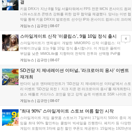
결
키움 DRX가 지난 8월 5일 서울타워에서 FPS 전문 MCN 온사이드 컴퍼
니와 e스포츠 콘텐츠 강화를 위한 업무 협약을 체결했다. 양사는 이번 협
약을 통해 키움 DRX의 발로란트 선수단 IP와 온사이드 컴퍼니의 크리에
이터 네트워크를 결합하여 정규 및 특별 콘텐츠를 공동 기획한다. 또한
게임뉴스 |
김규만
|
08-07
디지털 콘텐츠 제작을 넘어 팬들이 직접 참여하는 오프라인 행사 등 온·
오프라인 연계 프로그램을 순차적으로 선보이며 e스포츠 생태계 확장에
스마일게이트 신작 '이클립스', 9월 10일 정식 출시
4
나설 계획이다....
스마일게이트가 엔픽셀이 개발한 MMORPG 신작 이클립스: 더
어웨이크닝을 오는 9월 10일 정식 출시합니다. 이 게임은 플레이
부담을 낮춘 MMOLite를 지향하며 전략적 전투와 선택형 PvP를
특징으로 합니다. 현재 공식 홈페이지와 앱 마켓에서 사전등록을
게임뉴스 |
김규만
|
08-07
진행 중이며 참여자에게는 초월 소환권 등 다양한 보상을 제공합
니다. 또한 카카오톡 채널 추가 시 주차별 스페셜 쿠폰과 한정 스
SD건담 지 제네레이션 이터널, '라크로아의 용사' 이벤트
킨, 경품 이벤트 등 풍성한 혜택을 마련해 이용자들의 기대를 모
재개최
으고 있습니다....
반다이 남코 엔터테인먼트가 ‘SD건담 지 제네레이션 이터널’에서 스토
리 이벤트 ‘SD건담 외전Ⅰ 지크 지온 편 라크로아의 용사’를 재개최한다.
보스 배틀로 카드다스 코인을 얻고 강적 습격 이벤트로 SSR 나이트 건
담을 획득할 수 있다. 로그인 보너스로 최대 다이아 3,000개를 지급하며,
게임뉴스 |
김규만
|
08-07
8월 31일까지 실물대 유니콘 건담 입상 피날레를 기념해 SSR 유닛을 전
원 증정한다. 또한 9월 30일까지 공식 유튜브에서 특별 프로그램을 시청
"최대 90%" 스마일게이트 스토브 여름 할인 시작
할 수 있다....
스마일게이트 게임 플랫폼 스토브가 7일부터 17일까지 500여 종의 게
임을 최대 90% 할인하는 쿨썸머 빅세일을 진행한다. 페치카 등 다양한
게임이 포함되며 3차에 걸친 할인 쿠폰도 제공된다. 15일에는 1920년대