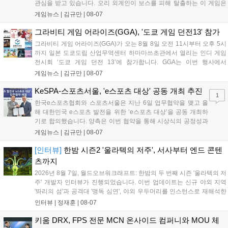
관심을 받고 있습니다. 오리 외계인이 보스를 피해 탈출하는 이 게임은
최대 4인 협동을 지원하며, 소음 관리와 물리 법칙을 활용한 전략적 플레
게임뉴스 |
김규만
|
08-07
이가 핵심입니다. 라인게임즈는 수집된 이용자 피드백을 반영해 게임성
을 개선 중이며, 상세 정보는 스팀 페이지에서 확인 가능합니다....
그라비티 게임 어라이즈(GGA), '도쿄 게임 던전13' 참가
그라비티 게임 어라이즈(GGA)가 오는 8월 8일 오전 11시부터 오후 5시
까지 일본 도쿄도립 산업무역센터 하마마쓰초관에서 열리는 인디 게임
전시회 ‘도쿄 게임 던전 13’에 참가합니다. GGA는 이번 행사에서
‘JALECO ARCADE COLLECTION’ 시리즈의 미공개 작품 12종을 최초
게임뉴스 |
김규만
|
08-07
공개하며, ‘다함께 쿠키요미. 월드 한국 Ver.’ 등 다양한 인디 게임을 선보
입니다. 시연 참여 관람객에게는 선착순으로 특별 굿즈를 증정하며, 인
KeSPA-스포츠서울, 'e스포츠 대상' 공동 개최 추진
1
디 게임 생태계 활성화와 신규 타이틀 반응 확인을 목표로 합니다....
한국e스포츠협회와 스포츠서울은 지난 6일 업무협약을 맺고 올
해 대한민국 e스포츠 발전을 위한 ‘e스포츠 대상’을 공동 개최하
기로 합의했습니다. 양측은 이번 협약을 통해 시상식의 공정성과
전문성을 강화하고 MZ세대를 겨냥한 미디어 영향력을 확대해 e
게임뉴스 |
김규만
|
08-07
스포츠 전 종목을 아우르는 대표 연례 행사로 육성할 계획입니다.
김영만 회장은 10년 만에 재추진되는 이번 시상식이 e스포츠의
[인터뷰]
한밤 시즌2 '울라텍의 저주', 서사부터 엔드 콘텐
성과와 가치를 널리 알리는 권위 있는 행사가 되도록 노력하겠다
츠까지
고 밝혔습니다....
2026년 8월 7일, 월드오브워크래프트: 한밤의 두 번째 시즌 '울라텍의 저
주' 개발자 인터뷰가 진행되었습니다. 이번 업데이트는 신규 야외 지역
'똬리의 섬'과 공격대 '맹독 심연', 야외 우두머리를 인스턴스로 재해석한
'소굴'을 포함합니다. 개발진은 하우징 시스템 개선 및 신화+ 던전 로테이
인터뷰 |
정재훈
|
08-07
션, 공격대 보상 강화 등을 예고하며, 한국 팬들의 열정적인 성원에 감사
를 표했습니다....
키움 DRX, FPS 전문 MCN 온사이드 컴퍼니와 MOU 체