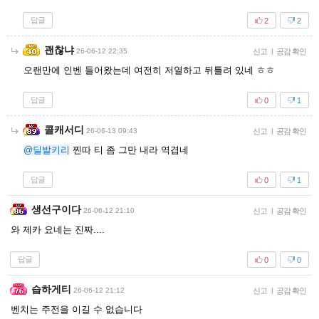
답글
2
2
괜찮냐
26-06-12 22:35
신고
|
공감 확인
오랜만에 인벤 들어왔는데 여전히 저열하고 뒤틀려 있네 ㅎㅎ
답글
0
1
콜캐서디
26-06-13 09:43
신고
|
공감 확인
@딜발키리
찐따 티 좀 그만 내라 역겹네
답글
0
1
생선구이다
26-06-12 21:10
신고
|
공감 확인
와 제카 요네는 진짜....
답글
0
0
습하게티
26-06-12 21:12
신고
|
공감 확인
벤치는 주전을 이길 수 없습니다