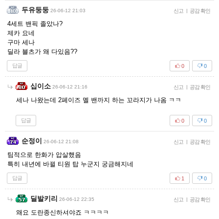
두유둥둥
26-06-12 21:03
신고
|
공감 확인
4세트 밴픽 졸았나?
제카 요네
구마 세나
딜라 블츠가 왜 다있음??
답글
0
0
십이소
26-06-12 21:16
신고
|
공감 확인
세나 나왔는데 2페이즈 멜 밴까지 하는 꼬라지가 나옴 ㅋㅋ
답글
0
0
순정이
26-06-12 21:08
신고
|
공감 확인
팀적으로 한화가 압살했음
특히 내년에 바뀔 티원 탑 누군지 궁금해지네
답글
1
0
딜발키리
26-06-12 22:35
신고
|
공감 확인
왜요 도란종신하셔야죠 ㅋㅋㅋㅋ