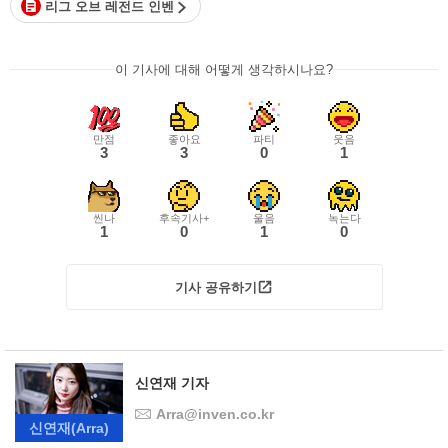
리그 오브 레전드 인벤
이 기사에 대해 어떻게 생각하시나요?
만점
좋아요
파티
웃음
3
3
0
1
씬나
후속기사+
울음
녹는다
1
0
1
0
기사 공유하기
신연재 기자
Arra@inven.co.kr
신연재
(Arra)