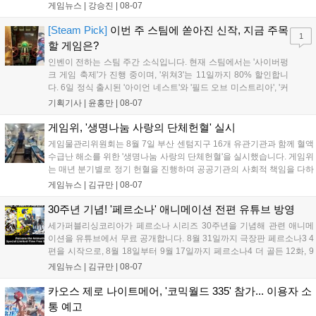
기록했습니다. 25주년을 맞은 '고스트 리콘' 시리즈는 8월 6일 쇼
게임뉴스 |
강승진
|
08-07
케이스와 함께 대규모 할인을 진행하며 순위가 급상승했고, 신작
'마블 투혼: 파이팅 소울즈'와 레트로 수리 시뮬레이션 '리스토
[Steam Pick]
이번 주 스팀에 쏟아진 신작, 지금 주목
1
리'도 스팀에 정식 출시되었습니다....
할 게임은?
인벤이 전하는 스팀 주간 소식입니다. 현재 스팀에서는 '사이버펑
크 게임 축제'가 진행 중이며, '위쳐3'는 11일까지 80% 할인합니
다. 6일 정식 출시된 '아이언 네스트'와 '필드 오브 미스트리아', '커
세어 코브'가 호평받고 있습니다. 한편, 7일 출시된 '마블 투혼'은
기획기사 |
윤홍만
|
08-07
태그 시스템에 대한 호불호가 갈리며 복합적 평가를 기록 중입니
다. 유비소프트의 '고스트리콘: 와일드랜드'는 7년 만의 대규모 업
게임위, '생명나눔 사랑의 단체헌혈' 실시
데이트 '라스트 라이츠'와 함께 95% 할인 중입니다....
게임물관리위원회는 8월 7일 부산 센텀지구 16개 유관기관과 함께 혈액
수급난 해소를 위한 '생명나눔 사랑의 단체헌혈'을 실시했습니다. 게임위
는 매년 분기별로 정기 헌혈을 진행하며 공공기관의 사회적 책임을 다하
고 있으며, 이번 행사에는 영화진흥위원회 등 14개 기관 임직원이 동참
게임뉴스 |
김규만
|
08-07
해 생명 나눔을 실천했습니다. 서태건 위원장은 이웃의 생명을 지키는
따뜻한 실천에 참여한 모든 임직원에게 감사의 뜻을 전하며 헌혈 문화
30주년 기념! '페르소나' 애니메이션 전편 유튜브 방영
확산에 앞장섰습니다....
세가퍼블리싱코리아가 페르소나 시리즈 30주년을 기념해 관련 애니메
이션을 유튜브에서 무료 공개합니다. 8월 31일까지 극장판 페르소나3 4
편을 시작으로, 8월 18일부터 9월 17일까지 페르소나4 더 골든 12화, 9
월 15일부터 10월 14일까지 페르소나5 시리즈가 순차 공개됩니다. 또한
게임뉴스 |
김규만
|
08-07
8월 16일까지 SNS를 통해 축하 메시지를 모집하며, 선정된 내용은 기념
영상 및 대형 전광판에 소개될 예정입니다....
카오스 제로 나이트메어, '코믹월드 335' 참가... 이용자 소
통 예고