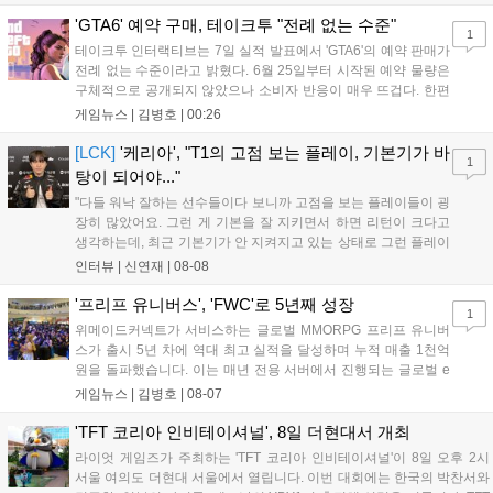
사용하는 특징이 있다. 디몬은 오는 8월 12일 시작되는 시즌4 부
산의 영웅들 업데이트를 통해 정식 출시될 예정이다....
'GTA6' 예약 구매, 테이크투 "전례 없는 수준"
1
테이크투 인터랙티브는 7일 실적 발표에서 'GTA6'의 예약 판매가
전례 없는 수준이라고 밝혔다. 6월 25일부터 시작된 예약 물량은
구체적으로 공개되지 않았으나 소비자 반응이 매우 뜨겁다. 한편
11월 19일 PS5와 Xbox 시리즈 X|S로 정식 출시될 예정이며, 록
게임뉴스 |
김병호
|
00:26
스타 게임즈는 한국 시각 28일 오전 4시 넷플릭스를 통해 장편 영
상 'Grand Theft Auto VI: An Extended Look'을 최초 공개할 계획
[LCK]
'케리아', "T1의 고점 보는 플레이, 기본기가 바
1
이다....
탕이 되어야..."
"다들 워낙 잘하는 선수들이다 보니까 고점을 보는 플레이들이 굉
장히 많았어요. 그런 게 기본을 잘 지키면서 하면 리턴이 크다고
생각하는데, 최근 기본기가 안 지켜지고 있는 상태로 그런 플레이
를 추구하다 보니까 팀적으로 안 좋은 사고가 계속 많이 났던 것
인터뷰 |
신연재
|
08-08
같습니다." T1은 6일 서울 종로구 치지직 롤파크에서 열린 '2026
LoL 챔피언스 코리아(LCK)'...
'프리프 유니버스', 'FWC'로 5년째 성장
1
위메이드커넥트가 서비스하는 글로벌 MMORPG 프리프 유니버
스가 출시 5년 차에 역대 최고 실적을 달성하며 누적 매출 1천억
원을 돌파했습니다. 이는 매년 전용 서버에서 진행되는 글로벌 e
스포츠 대회 FWC의 영향이 큽니다. FWC는 이용자가 동일한 조
게임뉴스 |
김병호
|
08-07
건에서 시즌을 함께 즐기는 구조로, 올해 4월 시작된 FWC 2026
은 전년 대비 매출과 이용자 지표가 대폭 상승하는 성과를 냈습니
'TFT 코리아 인비테이셔널', 8일 더현대서 개최
다. 오는 10월 필리핀 마닐라에서 총상금 11만 달러 규모의 제4회
라이엇 게임즈가 주최하는 'TFT 코리아 인비테이셔널'이 8일 오후 2시
FWC 그랜드 파이널이 개최될 예정이며, 위메이드커넥트는 이를
서울 여의도 더현대 서울에서 열립니다. 이번 대회에는 한국의 박찬서와
통해 커뮤니티 중심의 장기 성장 모델을 지속할 방침입니다....