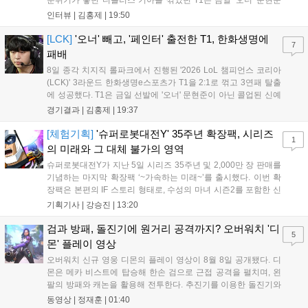
분위기가 좋던 디플러스 기아를 꺾었던 T1은 금일 '오너' 문현준
을 빼고 신예 '페인터' 김은후를 투입시키는 강수를 뒀으나 결국
인터뷰 |
김홍제
|
19:50
아쉬운 결과를 맞이하게 됐다. 이하 T1 임재현 감독대행과 '페이
즈' 김수환의 인터뷰 내...
[LCK]
'오너' 빼고, '페인터' 출전한 T1, 한화생명에
7
패배
8일 종각 치지직 롤파크에서 진행된 '2026 LoL 챔피언스 코리아
(LCK)' 3라운드 한화생명e스포츠가 T1을 2:1로 꺾고 3연패 탈출
에 성공했다. T1은 금일 선발에 '오너' 문현준이 아닌 콜업된 신예
'페인터' 김은후를 투입했지만, 결국 1:2로 패배하고 말았다. T1은
경기결과 |
김홍제
|
19:37
'케리아'의 카밀이 좋은 플레이를 통해 한화생명 바텀 듀오의 점멸
을 빼냈다....
[체험기획]
'슈퍼로봇대전Y' 35주년 확장팩, 시리즈
1
의 미래와 그 대체 불가의 영역
슈퍼로봇대전Y가 지난 5일 시리즈 35주년 및 2,000만 장 판매를
기념하는 마지막 확장팩 ‘~가속하는 미래~’를 출시했다. 이번 확
장팩은 본편의 IF 스토리 형태로, 수성의 마녀 시즌2를 포함한 신
규 참전작과 크로스오버 합체기를 선보이며 작품을 완결 짓는다.
기획기사 |
강승진
|
13:20
기존 연출의 한계와 로봇 게임 시장의 어려움 속에서도 팬들이 원
하는 몰입감 있는 서사와 조합을 구현하며 시리즈의 미래를 향한
검과 방패, 돌진기에 원거리 공격까지? 오버워치 '디
5
새로운 가능성을 제시했다....
몬' 플레이 영상
오버워치 신규 영웅 디몬의 플레이 영상이 8월 8일 공개됐다. 디
몬은 메카 비스트에 탑승해 한손 검으로 근접 공격을 펼치며, 왼
팔의 방패와 캐논을 활용해 전투한다. 추진기를 이용한 돌진기와
참격 형태의 궁극기를 보유했고, 메카 파괴 시 맨몸으로 기관총을
동영상 |
정재훈
|
01:40