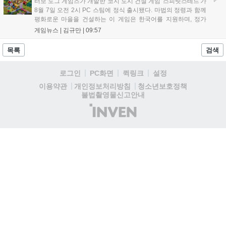
터보 도그 게임즈가 개발한 코지 도시 건설 게임 '스피릿스테드'가
8월 7일 오전 2시 PC 스팀에 정식 출시됐다. 마법의 정령과 함께
평화로운 마을을 건설하는 이 게임은 한국어를 지원하며, 정가
10,700원에서 10% 할인된 9,630원에 판매된다. 플레이어는 어
게임뉴스 |
김규만
|
09:57
드벤처 모드와 크리에이티브 모드를 통해 자유롭게 마을을 꾸미
고 정령을 활용해 공동체를 성장시킬 수 있다. 따뜻한 손그림 그
목록
검색
래픽이 특징이며, 부담 없이 즐길 수 있는 힐링 게임으로 기대를
모으고 있다....
로그인
PC화면
퀵링크
설정
청소년보호정책
이용약관
개인정보처리방침
불법촬영물신고안내
(주)
인
벤