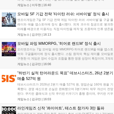
심 콘텐츠, 유료화 정책, 운영 방향을 공개했다. 캐릭터명 선점은
게임뉴스 |
이두현
|
16:40
8월 13일 오후 8시 시작한다. '제우스: 오만의 신'은 최고신 제우스
의 오만으로 균열이...
모바일 SF 기갑 전략 '타이탄 러쉬: 서바이벌' 정식 출시
엔조이게임은 7일 SF 기갑 전략 게임 ‘타이탄 러쉬: 서바이벌’을 구글 플
레이와 애플 앱스토어에 정식 출시했다. 외계 괴수의 침공으로 붕괴한
미래를 배경으로 이용자는 직접 타이탄을 제작 및 조종하며 인류 생존을
위한 전투를 펼친다. 지휘관 모집, 피난처 운영, 연맹 협동 콘텐츠가 특징
게임뉴스 |
김규만
|
16:13
이며 출시를 기념해 접속 시 영웅 경험치와 다이아몬드 등 다양한 성장
지원 보상을 제공한다. 상세 내용은 공식 커뮤니티에서 확인 가능하다....
모바일 파밍 MMORPG, '히어로 랜드M' 정식 출시
오리엔조이는 7일 모바일 파밍 MMORPG 히어로 랜드M을 애플 앱스토
어와 구글플레이에 정식 출시했다. 스팀 원작의 핵심 재미를 모바일로
구현한 이 게임은 장비 수집과 조합을 통한 영웅 성장이 특징이며, 3개의
무기 스킬을 활용한 전략적 전투와 길드전 등 다양한 콘텐츠를 제공한
게임뉴스 |
김규만
|
16:06
다. 정식 출시를 기념해 사전예약자 50만 명 달성 보상을 포함한 다양한
혜택을 지급하며, 상세 내용은 공식 라운지에서 확인할 수 있다. 이용자
"하반기 실적 턴어라운드 목표" 데브시스터즈, 26년 2분기
는 게임 접속 및 주요 콘텐츠 플레이를 통해 성장을 지원받을 수 있다....
매출 527억 원
데브시스터즈가 2026년 2분기 매출 527억 원, 영업손실 160억 원을 기
록했다. 경영 쇄신으로 손실은 완화됐으며 3분기부터 재무 개선이 전망
된다. 쿠키런 클래식과 신작 쿠키런 키우기가 흥행 중이며, 쿠키런 키우
기는 13일 첫 업데이트를 시작으로 2주 간격의 콘텐츠를 제공한다. 또한
게임뉴스 |
김규만
|
16:03
9월 미국 로블록스 개발자 컨퍼런스에 참여해 IP 생태계를 확장할 계획
이다. 회사는 비용 효율화와 신작 흥행을 통해 하반기 실적 턴어라운드
라인게임즈 신작 '콰이어트', 테스트 참가자 3만 돌파
를 이끌 방침이다....