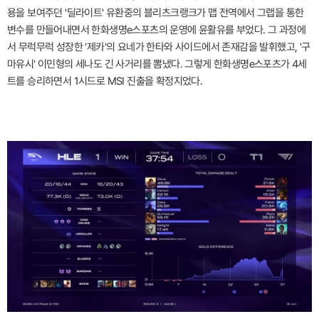
용을 보여주던 '딜라이트' 유환중의 블리츠크랭크가 맵 전역에서 그랩을 통한
변수를 만들어내면서 한화생명e스포츠의 운영에 윤활유를 부었다. 그 과정에
서 무럭무럭 성장한 '제카'의 요네가 한타와 사이드에서 존재감을 발휘했고, '구
마유시' 이민형의 세나도 긴 사거리를 뽐냈다. 그렇게 한화생명e스포츠가 4세
트를 승리하면서 1시드로 MSI 진출을 확정지었다.