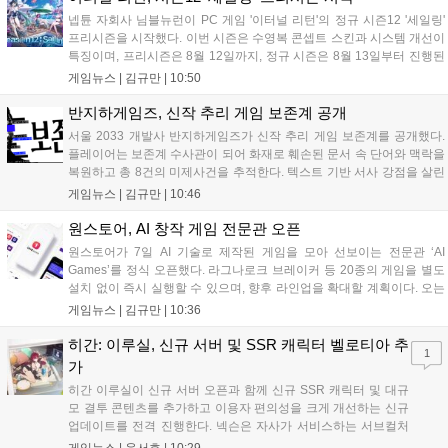
생태계 확장에 기여할 전망입니다....
넵튠 자회사 님블뉴런이 PC 게임 '이터널 리턴'의 정규 시즌12 '세일링'
프리시즌을 시작했다. 이번 시즌은 수영복 콘셉트 스킨과 시스템 개선이
특징이며, 프리시즌은 8월 12일까지, 정규 시즌은 8월 13일부터 진행된
다. 실험체 관찰일지 추가와 후반부 전략 강화를 위한 다중 크로노 스피
게임뉴스 |
김규만
|
10:50
어 도입 등 다양한 업데이트와 풍성한 이벤트가 마련되어 이용자들의 기
대를 모으고 있다....
반지하게임즈, 신작 추리 게임 보존계 공개
서울 2033 개발사 반지하게임즈가 신작 추리 게임 보존계를 공개했다.
플레이어는 보존계 수사관이 되어 화재로 훼손된 문서 속 단어와 맥락을
복원하고 총 8건의 미제사건을 추적한다. 텍스트 기반 서사 강점을 살린
이번 게임은 정보 조합과 사건 재구성이 핵심이며, 현재 스팀 상점 페이
게임뉴스 |
김규만
|
10:46
지가 공개되었다. 반지하게임즈는 2027년 상반기 정식 출시를 목표로
개발에 박차를 가하고 있다....
원스토어, AI 창작 게임 전문관 오픈
원스토어가 7일 AI 기술로 제작된 게임을 모아 선보이는 전문관 ‘AI
Games’를 정식 오픈했다. 라그나로크 브레이커 등 20종의 게임을 별도
설치 없이 즉시 실행할 수 있으며, 향후 라인업을 확대할 계획이다. 오는
11일부터는 게임 실행 시 할인 쿠폰을 지급하는 오픈 기념 이벤트도 진
게임뉴스 |
김규만
|
10:36
행된다. 이번 서비스는 누구나 AI를 활용해 게임을 제작하고 유통할 수
있는 환경을 조성해 창작자와 이용자 모두에게 새로운 경험을 제공할 것
히간: 이루실, 신규 서버 및 SSR 캐릭터 벨로티아 추
1
으로 기대된다....
가
히간 이루실이 신규 서버 오픈과 함께 신규 SSR 캐릭터 및 대규
모 결투 콘텐츠를 추가하고 이용자 편의성을 크게 개선하는 신규
업데이트를 전격 진행한다. 넥슨은 자사가 서비스하는 서브컬처
게임 히간 이루실에 신규 서버 'world3'을 개설하고 신규 캐릭터