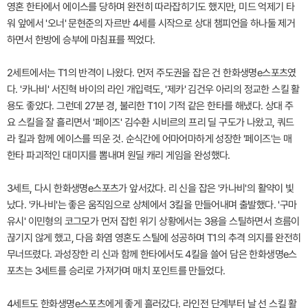
영혼 한타에서 에이스를 당하며 완전히 따라잡히기도 했지만, 미드 억제기 타
워 앞에서 '오너' 문현준의 자르반 4세를 시작으로 상대 챔피언을 하나둘 제거
하면서 한방에 승부에 마침표를 찍었다.
2세트에서는 T1의 반격이 나왔다. 먼저 주도권을 잡은 건 한화생명e스포츠였
다. '카나비' 서진혁 바이의 라인 개입력도, '제카' 김건우 아리의 정교한 스킬 활
용도 좋았다. 그런데 27분 경, 불리한 T1이 기적 같은 한타를 해냈다. 상대 주
요 스킬을 잘 흘리면서 '페이즈' 김수환 시비르의 프리 딜 구도가 나왔고, 쿼드
라 킬과 함께 에이스를 띄운 것. 순식간에 어마어마하게 성장한 '페이즈'는 매
한타 파괴적인 대미지를 뽐내며 원딜 캐리 게임을 완성했다.
3세트, 다시 한화생명e스포츠가 앞서갔다. 리 신을 잡은 '카나비'의 활약이 빛
났다. '카나비'는 좋은 움직임으로 상체에서 3킬을 만들어내며 출발했다. '구마
유시' 이민형의 코그모가 먼저 잡힌 위기 상황에서는 3용을 스틸하면서 흐름이
끊기지 않게 했고, 다음 화염 영혼도 스틸에 성공하며 T1의 추격 의지를 완전히
무너뜨렸다. 과성장한 리 신과 함께 한타에서도 4킬을 쓸어 담은 한화생명e스
포츠는 3세트를 승리로 가져가며 매치 포인트를 만들었다.
4세트도 한화생명e스포츠에게 좋게 흘러갔다. 라인전 단계부터 날 선 스킬 활