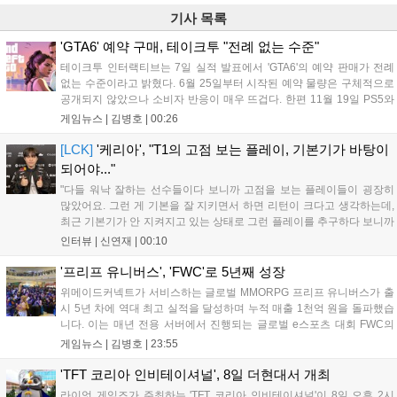
기사 목록
'GTA6' 예약 구매, 테이크투 "전례 없는 수준"
테이크투 인터랙티브는 7일 실적 발표에서 'GTA6'의 예약 판매가 전례
없는 수준이라고 밝혔다. 6월 25일부터 시작된 예약 물량은 구체적으로
공개되지 않았으나 소비자 반응이 매우 뜨겁다. 한편 11월 19일 PS5와
Xbox 시리즈 X|S로 정식 출시될 예정이며, 록스타 게임즈는 한국 시각
게임뉴스 |
김병호
|
00:26
28일 오전 4시 넷플릭스를 통해 장편 영상 'Grand Theft Auto VI: An
Extended Look'을 최초 공개할 계획이다....
[LCK]
'케리아', "T1의 고점 보는 플레이, 기본기가 바탕이
되어야..."
"다들 워낙 잘하는 선수들이다 보니까 고점을 보는 플레이들이 굉장히
많았어요. 그런 게 기본을 잘 지키면서 하면 리턴이 크다고 생각하는데,
최근 기본기가 안 지켜지고 있는 상태로 그런 플레이를 추구하다 보니까
팀적으로 안 좋은 사고가 계속 많이 났던 것 같습니다." T1은 6일 서울 종
인터뷰 |
신연재
|
00:10
로구 치지직 롤파크에서 열린 '2026 LoL 챔피언스 코리아(LCK)'...
'프리프 유니버스', 'FWC'로 5년째 성장
위메이드커넥트가 서비스하는 글로벌 MMORPG 프리프 유니버스가 출
시 5년 차에 역대 최고 실적을 달성하며 누적 매출 1천억 원을 돌파했습
니다. 이는 매년 전용 서버에서 진행되는 글로벌 e스포츠 대회 FWC의
영향이 큽니다. FWC는 이용자가 동일한 조건에서 시즌을 함께 즐기는
게임뉴스 |
김병호
|
23:55
구조로, 올해 4월 시작된 FWC 2026은 전년 대비 매출과 이용자 지표가
대폭 상승하는 성과를 냈습니다. 오는 10월 필리핀 마닐라에서 총상금
'TFT 코리아 인비테이셔널', 8일 더현대서 개최
11만 달러 규모의 제4회 FWC 그랜드 파이널이 개최될 예정이며, 위메
라이엇 게임즈가 주최하는 'TFT 코리아 인비테이셔널'이 8일 오후 2시