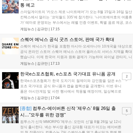
통 예고
스마일게이트의 ‘카오스 제로 나이트메어’가 오는 8월 15일과 16일 일산
킨텍스에서 열리는 ‘코믹월드 335’에 참가한다. ‘나이트메어호의 여름휴
가’ 테마로 운영되는 부스에서는 레벨 인증 이벤트, 특별 음료 제공, 코스
프레 모델 포토존 등 다채로운 행사가 진행된다. 유명 코스어 7인이 캐릭
게임뉴스 |
김규만
|
17:15
터로 변신해 이용자를 맞이하며, SNS 인증 시 추가 굿즈도 증정한다. 자
세한 정보는 공식 커뮤니티에서 확인 가능하다....
스퀘어 에닉스 공식 굿즈 스토어, 판매 국가 확대
스퀘어 에닉스가 한국을 포함한 아시아·오세아니아 10개국을 대상으로
공식 온라인 스토어 스퀘어 에닉스 스토어 플러스의 서비스 지역을 확대
했습니다. 이제 한국어 지원과 원화 결제가 가능하며 파이널 판타지, 니
어 등 주요 게임의 피규어, 굿즈를 구매할 수 있습니다. 신상품이 순차적
게임뉴스 |
김규만
|
17:13
으로 추가될 예정이며 이용자는 사이트에서 국가를 한국으로 설정해 이
용 가능합니다....
한국e스포츠협회, e스포츠 국가대표 유니폼 공개
2
한국e스포츠협회가 한국 도자기의 절제미와 강인함을 담은 e스
포츠 국가대표 공식 유니폼과 캡슐 컬렉션을 공개했다. 이번 유니
폼은 아시안게임 및 사전 행사에서 착용될 예정이며, 일상복으로
구성된 컬렉션은 오는 8월 28일부터 골스튜디오 공식 홈페이지
게임뉴스 |
김규만
|
17:04
와 무신사, 오프라인 매장에서 판매된다. 다만 아시안게임 결선에
서는 대회 규정에 따라 별도의 유니폼을 착용할 계획이다....
[종합]
컴투스-에이버튼 신작 '제우스' 8월 26일 출
5
시…"모두를 위한 경쟁"
컴투스가 신작 MMORPG '제우스: 오만의 신'을 8월 26일 낮 12시
정식 출시한다. 넥슨 부사장 출신 김대훤 대표가 이끄는 에이버튼
의 첫 작품이다. 컴투스는 7일 쇼케이스를 열고 출시일과 함께 핵