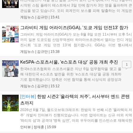
라인게임즈가 개발 중인 협동 코미디 호러 신작 QUIET가 지난 3일부터
시작된 스팀 플레이 테스트에서 3일 만에 참가자 3만 명을 돌파하며 큰
관심을 받고 있습니다. 오리 외계인이 보스를 피해 탈출하는 이 게임은
최대 4인 협동을 지원하며, 소음 관리와 물리 법칙을 활용한 전략적 플레
게임뉴스 |
김규만
|
15:41
이가 핵심입니다. 라인게임즈는 수집된 이용자 피드백을 반영해 게임성
을 개선 중이며, 상세 정보는 스팀 페이지에서 확인 가능합니다....
그라비티 게임 어라이즈(GGA), '도쿄 게임 던전13' 참가
그라비티 게임 어라이즈(GGA)가 오는 8월 8일 오전 11시부터 오후 5시
까지 일본 도쿄도립 산업무역센터 하마마쓰초관에서 열리는 인디 게임
전시회 ‘도쿄 게임 던전 13’에 참가합니다. GGA는 이번 행사에서
‘JALECO ARCADE COLLECTION’ 시리즈의 미공개 작품 12종을 최초
게임뉴스 |
김규만
|
15:38
공개하며, ‘다함께 쿠키요미. 월드 한국 Ver.’ 등 다양한 인디 게임을 선보
입니다. 시연 참여 관람객에게는 선착순으로 특별 굿즈를 증정하며, 인
KeSPA-스포츠서울, 'e스포츠 대상' 공동 개최 추진
1
디 게임 생태계 활성화와 신규 타이틀 반응 확인을 목표로 합니다....
한국e스포츠협회와 스포츠서울은 지난 6일 업무협약을 맺고 올
해 대한민국 e스포츠 발전을 위한 ‘e스포츠 대상’을 공동 개최하
기로 합의했습니다. 양측은 이번 협약을 통해 시상식의 공정성과
전문성을 강화하고 MZ세대를 겨냥한 미디어 영향력을 확대해 e
게임뉴스 |
김규만
|
15:12
스포츠 전 종목을 아우르는 대표 연례 행사로 육성할 계획입니다.
김영만 회장은 10년 만에 재추진되는 이번 시상식이 e스포츠의
[인터뷰]
한밤 시즌2 '울라텍의 저주', 서사부터 엔드 콘텐
성과와 가치를 널리 알리는 권위 있는 행사가 되도록 노력하겠다
츠까지
고 밝혔습니다....
2026년 8월 7일, 월드오브워크래프트: 한밤의 두 번째 시즌 '울라텍의 저
주' 개발자 인터뷰가 진행되었습니다. 이번 업데이트는 신규 야외 지역
'똬리의 섬'과 공격대 '맹독 심연', 야외 우두머리를 인스턴스로 재해석한
'소굴'을 포함합니다. 개발진은 하우징 시스템 개선 및 신화+ 던전 로테이
인터뷰 |
정재훈
|
15:09
션, 공격대 보상 강화 등을 예고하며, 한국 팬들의 열정적인 성원에 감사