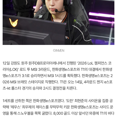
©INVEN
12일 강원도 원주 원주DB프로미아레나에서 진행된 '2026 LoL 챔피언스 코
리아(LCK)' 로드 투 MSI 3라운드, 한화생명e스포츠와 T1의 대결에서 한화생
명e스포츠가 3:1로 승리하면서 MSI 1시드를 획득했다. 한화생명e스포츠는 2
026 MSI 브래킷 스테이지로 직행한다. T1은 오는 14일, 4라운드 젠지 e스포
츠-kt 롤스터 경기의 승자와 2시드 결정전을 치른다.
1세트를 선취한 쪽은 한화생명e스포츠였다. '도란' 최현준의 사이온을 집중 공
략해 '제우스' 최우제의 제이스를 무럭무럭 키운 한화생명e스포츠는 사이드 운
영을 통해 스노우볼을 쭉쭉 굴렸다. 8,000 골드 이상 앞서던 와중에 T1의 바다