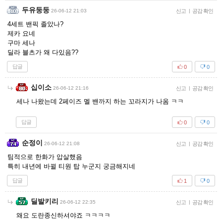
두유둥둥
26-06-12 21:03
신고
|
공감 확인
4세트 밴픽 졸았나?
제카 요네
구마 세나
딜라 블츠가 왜 다있음??
답글
0
0
십이소
26-06-12 21:16
신고
|
공감 확인
세나 나왔는데 2페이즈 멜 밴까지 하는 꼬라지가 나옴 ㅋㅋ
답글
0
0
순정이
26-06-12 21:08
신고
|
공감 확인
팀적으로 한화가 압살했음
특히 내년에 바뀔 티원 탑 누군지 궁금해지네
답글
1
0
딜발키리
26-06-12 22:35
신고
|
공감 확인
왜요 도란종신하셔야죠 ㅋㅋㅋㅋ