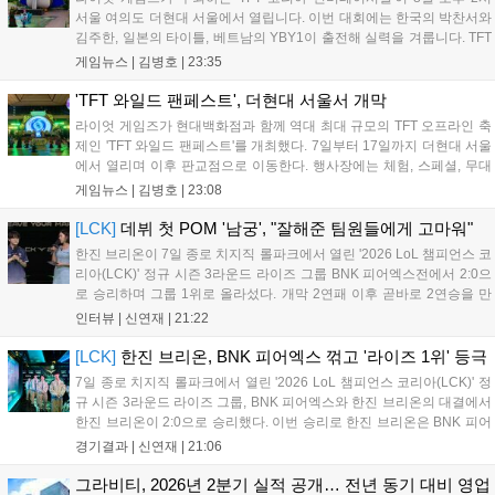
이드커넥트는 이를 통해 커뮤니티 중심의 장기 성장 모델을 지속할 방침
서울 여의도 더현대 서울에서 열립니다. 이번 대회에는 한국의 박찬서와
입니다....
김주한, 일본의 타이틀, 베트남의 YBY1이 출전해 실력을 겨룹니다. TFT
는 소속팀 없이 개인 자격으로 참가하는 독특한 대회 구조를 가지며, 누
게임뉴스 |
김병호
|
23:35
구나 참여 가능한 '소파에서 왕관까지'라는 철학을 실천하고 있습니다.
17일까지 이어지는 이번 행사는 신규 세트 체험과 공연 등 다양한 즐길
'TFT 와일드 팬페스트', 더현대 서울서 개막
거리를 제공하며, 이후 현대백화점 판교점에서도 행사가 이어질 예정입
라이엇 게임즈가 현대백화점과 함께 역대 최대 규모의 TFT 오프라인 축
니다. 연말에는 라스베이거스 오픈이 개최됩니다....
제인 'TFT 와일드 팬페스트'를 개최했다. 7일부터 17일까지 더현대 서울
에서 열리며 이후 판교점으로 이동한다. 행사장에는 체험, 스페셜, 무대
존이 마련됐으며 8일 오후 2시 인비테이셔널, 15일 오후 2시 스트리머
게임뉴스 |
김병호
|
23:08
매치, 17일 오후 7시 30분 QWER 공연 등 다채로운 일정이 준비되어 있
다. 사전 예약은 조기 마감될 만큼 큰 인기를 끌고 있다....
[LCK]
데뷔 첫 POM '남궁', "잘해준 팀원들에게 고마워"
한진 브리온이 7일 종로 치지직 롤파크에서 열린 '2026 LoL 챔피언스 코
리아(LCK)' 정규 시즌 3라운드 라이즈 그룹 BNK 피어엑스전에서 2:0으
로 승리하며 그룹 1위로 올라섰다. 개막 2연패 이후 곧바로 2연승을 만
들어내면서 이어질 4라운드에 대한 기대감을 올렸다. 다음은 이날 데뷔
인터뷰 |
신연재
|
21:22
첫 POM을 수상한 '남궁' 남궁성훈의 POM 인터뷰 전문이다....
[LCK]
한진 브리온, BNK 피어엑스 꺾고 '라이즈 1위' 등극
7일 종로 치지직 롤파크에서 열린 '2026 LoL 챔피언스 코리아(LCK)' 정
규 시즌 3라운드 라이즈 그룹, BNK 피어엑스와 한진 브리온의 대결에서
한진 브리온이 2:0으로 승리했다. 이번 승리로 한진 브리온은 BNK 피어
엑스를 제치고 라이즈 그룹 1위로 올라섰다. 1세트, 한진 브리온이 '로머'
경기결과 |
신연재
|
21:06
조우진의 로크를 중심으로 게임을 유리하게 풀어갔다. '...
그라비티, 2026년 2분기 실적 공개… 전년 동기 대비 영업