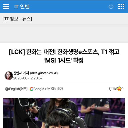
IT
인벤
[IT 정보 · 뉴스]
[LCK]
한화는 대전! 한화생명e스포츠, T1 꺾고
'MSI 1시드' 확정
신연재 기자
(
Arra@inven.co.kr
)
2026-06-12 20:57
English(영문)
Google 선호 출처 추가
18
9