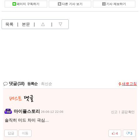
페이지 구독하기
다른 기사 보기
기사 제보하기
목록
|
본문
|
△
|
▽
댓글
(18)
등록순
|
최신순
새로고침
마이플스토리
26-06-12 22:06
신고
|
공감 확인
솔직히 미드 차이 극심...
답글
이동
4
3