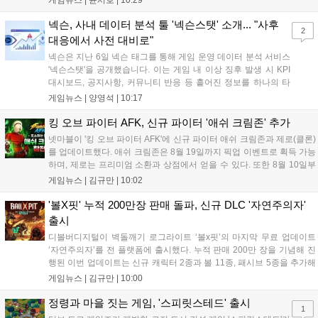
게임뉴스 |
윤서호
|
10:29
및 이벤트 스토리를 포함한 대규모 콘텐츠 업데이트를 적용했다.
이번 업데이트를 통해 어둠 속 서큐버스...
넥슨, 사내 데이터 분석 툴 '넥슨스탯' 소개... "사후
2
대응에서 사전 대비로"
넥슨은 지난 6일 넥슨 태그를 통해 게임 운영 데이터 분석 서비스
'넥슨스탯'을 공개했습니다. 이는 게임 내 이상 징후 발생 시 KPI
대시보드, 공지사항, 커뮤니티 반응 등 흩어진 정보를 하나의 타
임라인에 연결해 원인을 빠르게 파악하도록 돕는 관제 허브입니
게임뉴스 |
양영석
|
10:17
다. 현재 25개 이상의 프로젝트에 도입된 이 서비스는 사후 대응
중심의 운영 방식을 사전 대비 체계로 전환하며 데이터 기반의 효
킹 오브 파이터 AFK, 신규 파이터 '애쉬 크림존' 추가
율적인 의사결정을 지원하고 있습니다....
넷마블이 '킹 오브 파이터 AFK'에 신규 파이터 애쉬 크림존과 제로(클론)
를 업데이트했다. 애쉬 크림존은 8월 19일까지 픽업 이벤트로 획득 가능
하며, 제로는 프리미엄 소환과 상점에서 얻을 수 있다. 또한 8월 10일부
터 14일까지 럭키 엘피 이벤트로 론을, 13일부터 26일까지 트로피칼 아
게임뉴스 |
김규만
|
10:02
일랜드 이벤트로 펫 블레이즈와 팝시를 선보일 예정이다. 이번 업데이트
로 전략적 전투의 재미가 더욱 강화될 것으로 기대된다....
'볼X핏' 누적 200만장 판매 돌파, 신규 DLC '자연주의자'
출시
디볼버디지털이 벽돌깨기 로그라이트 ‘볼x핏’의 마지막 무료 업데이트
‘자연주의자’를 전 플랫폼에 출시했다. 누적 판매 200만 장을 기념해 진
행된 이번 업데이트는 신규 캐릭터 2종과 볼 11종, 패시브 5종을 추가해
전략적 재미를 높였다. 게임은 PC와 콘솔, 모바일에서 한글판으로 즐길
게임뉴스 |
김규만
|
10:00
수 있으며, 개발사는 조만간 게임과 관련한 새로운 소식을 전할 예정이
라고 밝혀 향후 행보에 기대감을 모으고 있다. 상세 정보는 공식 홈페이
정령과 마을 짓는 게임, '스피릿스테드' 출시
1
지에서 확인 가능하다....