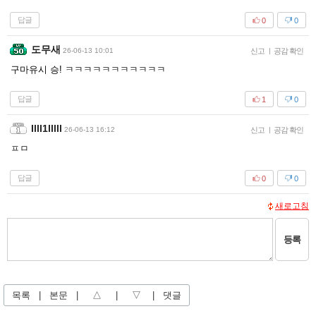
답글
0
0
도무새
26-06-13 10:01
신고
|
공감 확인
구마유시 승! ㅋㅋㅋㅋㅋㅋㅋㅋㅋㅋㅋ
답글
1
0
Illl1lllll
26-06-13 16:12
신고
|
공감 확인
ㅍㅁ
답글
0
0
새로고침
등록
목록
|
본문
|
△
|
▽
|
댓글