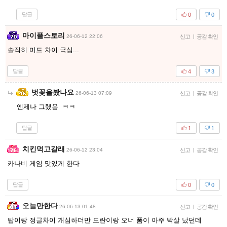
답글
0
0
마이플스토리
26-06-12 22:06
신고
|
공감 확인
솔직히 미드 차이 극심...
답글
4
3
벗꽃을봤나요
26-06-13 07:09
신고
|
공감 확인
엔제나 그랬음 ㅋㅋ
답글
1
1
치킨먹고갈래
26-06-12 23:04
신고
|
공감 확인
카나비 게임 맛있게 한다
답글
0
0
오늘만한다
26-06-13 01:48
신고
|
공감 확인
탑이랑 정글차이 개심하더만 도란이랑 오너 폼이 아주 박살 났던데