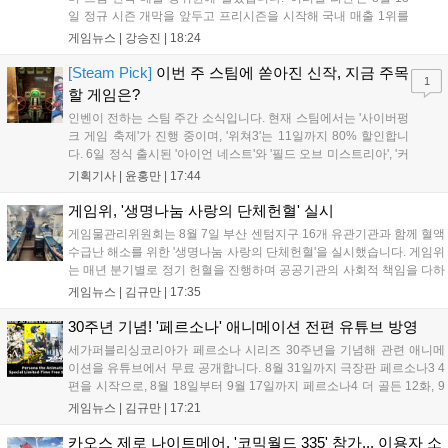
일 정규 시즌 개막을 앞두고 프리시즌을 시작해 국내 매출 1위를
기록했습니다. 25주년을 맞은 '고스트 리콘' 시리즈는 8월 6일 쇼
게임뉴스 |
강승진
|
18:24
케이스와 함께 대규모 할인을 진행하며 순위가 급상승했고, 신작
'마블 투혼: 파이팅 소울즈'와 레트로 수리 시뮬레이션 '리스토
[Steam Pick]
이번 주 스팀에 쏟아진 신작, 지금 주목
1
리'도 스팀에 정식 출시되었습니다....
할 게임은?
인벤이 전하는 스팀 주간 소식입니다. 현재 스팀에서는 '사이버펑
크 게임 축제'가 진행 중이며, '위쳐3'는 11일까지 80% 할인합니
다. 6일 정식 출시된 '아이언 네스트'와 '필드 오브 미스트리아', '커
세어 코브'가 호평받고 있습니다. 한편, 7일 출시된 '마블 투혼'은
기획기사 |
윤홍만
|
17:44
태그 시스템에 대한 호불호가 갈리며 복합적 평가를 기록 중입니
다. 유비소프트의 '고스트리콘: 와일드랜드'는 7년 만의 대규모 업
게임위, '생명나눔 사랑의 단체헌혈' 실시
데이트 '라스트 라이츠'와 함께 95% 할인 중입니다....
게임물관리위원회는 8월 7일 부산 센텀지구 16개 유관기관과 함께 혈액
수급난 해소를 위한 '생명나눔 사랑의 단체헌혈'을 실시했습니다. 게임위
는 매년 분기별로 정기 헌혈을 진행하며 공공기관의 사회적 책임을 다하
고 있으며, 이번 행사에는 영화진흥위원회 등 14개 기관 임직원이 동참
게임뉴스 |
김규만
|
17:35
해 생명 나눔을 실천했습니다. 서태건 위원장은 이웃의 생명을 지키는
따뜻한 실천에 참여한 모든 임직원에게 감사의 뜻을 전하며 헌혈 문화
30주년 기념! '페르소나' 애니메이션 전편 유튜브 방영
확산에 앞장섰습니다....
세가퍼블리싱코리아가 페르소나 시리즈 30주년을 기념해 관련 애니메
이션을 유튜브에서 무료 공개합니다. 8월 31일까지 극장판 페르소나3 4
편을 시작으로, 8월 18일부터 9월 17일까지 페르소나4 더 골든 12화, 9
월 15일부터 10월 14일까지 페르소나5 시리즈가 순차 공개됩니다. 또한
게임뉴스 |
김규만
|
17:21
8월 16일까지 SNS를 통해 축하 메시지를 모집하며, 선정된 내용은 기념
영상 및 대형 전광판에 소개될 예정입니다....
카오스 제로 나이트메어, '코믹월드 335' 참가... 이용자 소