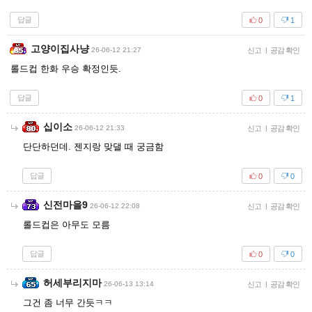
답글
0
1
고양이집사냥
26-06-12 21:27
신고
|
공감 확인
롤드컵 한화 우승 확정인듯.
답글
0
1
십이소
26-06-12 21:33
신고
|
공감 확인
단단하던데. 젠지랑 맞댈 때 궁금함
답글
0
0
신전마을9
26-06-12 22:08
신고
|
공감 확인
롤드컵은 아무도 모름
답글
0
0
허세부리지마
26-06-13 13:14
신고
|
공감 확인
그건 좀 너무 간듯ㅋㅋ