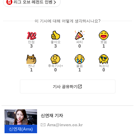
리그 오브 레전드 인벤
이 기사에 대해 어떻게 생각하시나요?
만점
좋아요
파티
웃음
3
3
0
1
씬나
후속기사+
울음
녹는다
1
0
1
0
기사 공유하기
신연재 기자
Arra@inven.co.kr
신연재
(Arra)