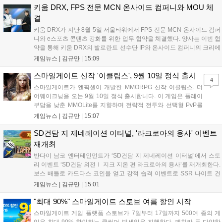
를 표했습니다....
키움 DRX, FPS 전문 MCN 온사이드 컴퍼니와 MOU 체
결
키움 DRX가 지난 8월 5일 서울타워에서 FPS 전문 MCN 온사이드 컴퍼
니와 e스포츠 콘텐츠 강화를 위한 업무 협약을 체결했다. 양사는 이번 협
약을 통해 키움 DRX의 발로란트 선수단 IP와 온사이드 컴퍼니의 크리에
이터 네트워크를 결합하여 정규 및 특별 콘텐츠를 공동 기획한다. 또한
게임뉴스 |
김규만
|
15:09
디지털 콘텐츠 제작을 넘어 팬들이 직접 참여하는 오프라인 행사 등 온·
오프라인 연계 프로그램을 순차적으로 선보이며 e스포츠 생태계 확장에
스마일게이트 신작 '이클립스', 9월 10일 정식 출시
4
나설 계획이다....
스마일게이트가 엔픽셀이 개발한 MMORPG 신작 이클립스: 더
어웨이크닝을 오는 9월 10일 정식 출시합니다. 이 게임은 플레이
부담을 낮춘 MMOLite를 지향하며 전략적 전투와 선택형 PvP를
특징으로 합니다. 현재 공식 홈페이지와 앱 마켓에서 사전등록을
게임뉴스 |
김규만
|
15:07
진행 중이며 참여자에게는 초월 소환권 등 다양한 보상을 제공합
니다. 또한 카카오톡 채널 추가 시 주차별 스페셜 쿠폰과 한정 스
SD건담 지 제네레이션 이터널, '라크로아의 용사' 이벤트
킨, 경품 이벤트 등 풍성한 혜택을 마련해 이용자들의 기대를 모
재개최
으고 있습니다....
반다이 남코 엔터테인먼트가 ‘SD건담 지 제네레이션 이터널’에서 스토
리 이벤트 ‘SD건담 외전Ⅰ 지크 지온 편 라크로아의 용사’를 재개최한다.
보스 배틀로 카드다스 코인을 얻고 강적 습격 이벤트로 SSR 나이트 건
담을 획득할 수 있다. 로그인 보너스로 최대 다이아 3,000개를 지급하며,
게임뉴스 |
김규만
|
15:01
8월 31일까지 실물대 유니콘 건담 입상 피날레를 기념해 SSR 유닛을 전
원 증정한다. 또한 9월 30일까지 공식 유튜브에서 특별 프로그램을 시청
"최대 90%" 스마일게이트 스토브 여름 할인 시작
할 수 있다....
스마일게이트 게임 플랫폼 스토브가 7일부터 17일까지 500여 종의 게