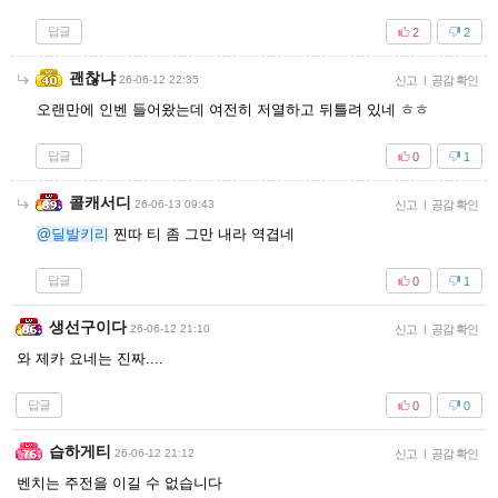
답글
2
2
괜찮냐
26-06-12 22:35
신고
|
공감 확인
오랜만에 인벤 들어왔는데 여전히 저열하고 뒤틀려 있네 ㅎㅎ
답글
0
1
콜캐서디
26-06-13 09:43
신고
|
공감 확인
@딜발키리
찐따 티 좀 그만 내라 역겹네
답글
0
1
생선구이다
26-06-12 21:10
신고
|
공감 확인
와 제카 요네는 진짜....
답글
0
0
습하게티
26-06-12 21:12
신고
|
공감 확인
벤치는 주전을 이길 수 없습니다