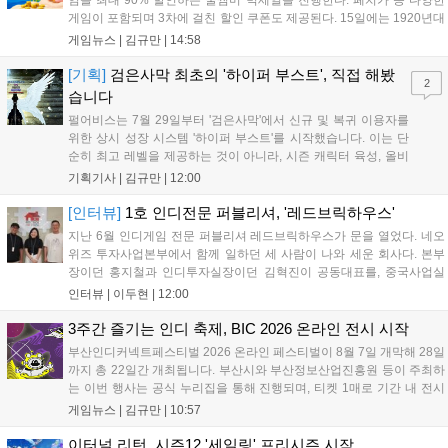
임을 최대 90% 할인하는 쿨썸머 빅세일을 진행한다. 페치카 등 다양한
게임이 포함되며 3차에 걸친 할인 쿠폰도 제공된다. 15일에는 1920년대
경성 배경의 신작 그날의 신문이 출시되며, 15일부터 17일까지는 국내
게임뉴스 |
김규만
|
14:58
개발사 게임을 위한 시크릿 쿠폰도 추가 발행될 예정이다. 자세한 내용
은 공식 페이지에서 확인 가능하다....
[기획]
검은사막 최초의 '하이퍼 부스트', 직접 해봤
2
습니다
펄어비스는 7월 29일부터 '검은사막'에서 신규 및 복귀 이용자를
위한 상시 성장 시스템 '하이퍼 부스트'를 시작했습니다. 이는 단
순히 최고 레벨을 제공하는 것이 아니라, 시즌 캐릭터 육성, 올비
아 아카데미 수료, 아침의 나라 설화 진행 등 4단계 과정을 통해
기획기사 |
김규만
|
12:00
게임에 적응하며 공방합 750을 목표로 성장하는 구조입니다. 이
용자는 과제를 완수하며 동(V) 투발라 장비와 검은별 무기, 카라
[인터뷰]
1호 인디전문 퍼블리셔, '레드브릭하우스'
자드 장신구 등을 획득해 주요 콘텐츠에 진입할 수 있습니다....
지난 6월 인디게임 전문 퍼블리셔 레드브릭하우스가 문을 열었다. 네오
위즈 투자사업본부에서 함께 일하던 세 사람이 나와 세운 회사다. 본부
장이던 홍지철과 인디투자실장이던 김혁진이 공동대표를, 중국사업실
장이던 이민정이 이사를 맡았다. 출범 한 달여 만에 위메이드맥스의 전
인터뷰 |
이두현
|
12:00
략적 투자와 카카오벤처스 등 5개 벤처캐피털의 재무적 투자가 연달아
들어왔다. 서비스 중인...
3주간 즐기는 인디 축제, BIC 2026 온라인 전시 시작
부산인디커넥트페스티벌 2026 온라인 페스티벌이 8월 7일 개막해 28일
까지 총 22일간 개최됩니다. 부산시와 부산정보산업진흥원 등이 주최하
는 이번 행사는 공식 누리집을 통해 진행되며, 티켓 1매로 기간 내 전시
작을 제한 없이 체험할 수 있습니다. 일반 및 루키 부문 등 다양한 인디게
게임뉴스 |
김규만
|
10:57
임을 선보이며 개발자와의 소통 기능도 제공합니다. 장소 제약 없이 전
세계 누구나 참여 가능한 이번 행사는 역대 최대 규모로 열려 인디게임
이터널 리턴, 시즌12 '세일링' 프리시즌 시작