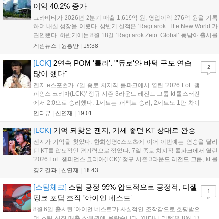
이익 40.2% 증가
그라비티가 2026년 2분기 매출 1,619억 원, 영업이익 276억 원을 기록
하며 내실 성장을 이뤘다. 상반기 실적은 ‘Ragnarok: The New World’가
견인했다. 하반기에는 8월 18일 ‘Ragnarok Zero: Global’ 동남아 출시를
시작으로 9월 3일 ‘달려라 헤베레케 EX’, 9월 22일 ‘갈바테인’ 등 다양한
게임뉴스 |
윤홍만
|
19:38
신작을 선보인다. 4분기에는 ‘쟈레코 아케이드 콜렉션’과 ‘라이트 오디세
이’ 출시가 예정돼 있으며, 2027년에는 ‘Ragnarok 3’ 등 대작을 글로벌
[LCK]
2연속 POM '룰러', "'듀로'와 바텀 구도 연습
2
출시할 계획이다. 그라비티는 조인트벤처 설립과 라그나로크 에코 시스
많이 했다"
템 구축을 통해 신성장 동력을 확보할 방침이다....
젠지 e스포츠가 7일 종로 치지직 롤파크에서 열린 '2026 LoL 챔
피언스 코리아(LCK)' 정규 시즌 3라운드 레전드 그룹 kt 롤스터전
에서 2:0으로 승리했다. 1세트는 퍼펙트 승리, 2세트도 1만 차이
를 벌리며 25분 만에 승리하면서 말 그대로 압도적인 경기력을 선
인터뷰 |
신연재
|
19:01
보였다. '룰러' 박재혁은 1세트 코그모, 2세트 이즈리얼로 맹활약
하며 POM에 선정됐...
[LCK]
기억 되찾은 젠지, 기세 좋던 KT 상대로 완승
젠지가 기억을 찾았다. 한화생명e스포츠에 이어 이번에는 연승을 달리
던 KT를 압도적인 경기력으로 꺾었다. 7일 종로 치지직 롤파크에서 열린
'2026 LoL 챔피언스 코리아(LCK)' 정규 시즌 3라운드 레전드 그룹, kt 롤
스터와 젠지 e스포츠의 대결에서 젠지가 압승을 거뒀다. 개막주까지만
경기결과 |
신연재
|
18:43
해도 급격하게 흔들리던 젠지였지만, 기억을 되찾기라도 한 듯 1,...
[스팀체크]
스팀 긍정 99% 압도적으로 긍정적, 디젤
1
펑크 포탑 조작 '아이언 네스트'
8월 6일 출시된 '아이언 네스트'가 사실적인 조작감으로 호평받으
며 스팀 신작 매출 상위권에 올랐습니다. '이터널 리턴'은 8월 13