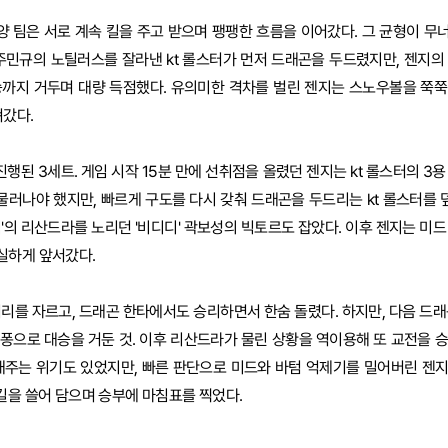
양 팀은 서로 계속 킬을 주고 받으며 팽팽한 흐름을 이어갔다. 그 균형이 무너
' 주민규의 노틸러스를 잘라낸 kt 롤스터가 먼저 드래곤을 두드렸지만, 젠지의
까지 거두며 대량 득점했다. 유의미한 격차를 벌린 젠지는 스노우볼을 쭉쭉 
져갔다.
진행된 3세트. 게임 시작 15분 만에 선취점을 올렸던 젠지는 kt 롤스터의 3
물러나야 했지만, 빠르게 구도를 다시 갖춰 드래곤을 두드리는 kt 롤스터를 덮
비'의 리산드라를 노리던 '비디디' 곽보성의 빅토르도 잡았다. 이후 젠지는 미
실하게 앞서갔다.
나피리를 자르고, 드래곤 한타에서도 승리하면서 한숨 돌렸다. 하지만, 다음 드
퐁으로 대승을 거둔 것. 이후 리산드라가 물린 상황을 역이용해 또 교전을 승리
 내주는 위기도 있었지만, 빠른 판단으로 미드와 바텀 억제기를 밀어버린 젠
킬을 쓸어 담으며 승부에 마침표를 찍었다.