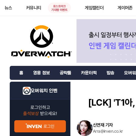
로스트아크
뉴스
커뮤니티
게임캘린더
게이머존
기대평 이벤트
홈
영웅 정보
공략툴
카운터픽
방송
오버워
오버워치 인벤
[LCK]
'T1아
로그인하고
출석보상
받으세요!
신연재 기자
로그인
Arra@inven.co.kr