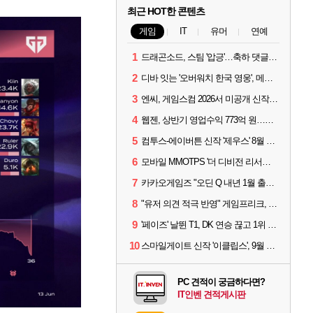
최근 HOT한 콘텐츠
게임
IT
유머
연예
1
드래곤소드, 스팀 '압긍'…축하 댓글 달고 게임 코드 받자!
2
디바 잇는 '오버워치 한국 영웅', 메카 파일럿 디몬 나온다
3
엔씨, 게임스컴 2026서 미공개 신작 최초 공개
4
웹젠, 상반기 영업수익 773억 원…순이익 89% 증가
5
컴투스-에이버튼 신작 '제우스' 8월 26일 출시…"모두를 위한 경쟁"
6
모바일 MMOTPS '더 디비전 리서전스', 6일 스팀에도 출시
7
카카오게임즈 "오딘 Q 내년 1월 출시, 연기는 없다"
8
"유저 의견 적극 반영" 게임프리크, 비스트 오브 리인카네이션 개선 나선다
9
'페이즈' 날뛴 T1, DK 연승 끊고 1위 지켜
10
스마일게이트 신작 '이클립스', 9월 10일 정식 출시
PC 견적이 궁금하다면?
IT인벤 견적게시판