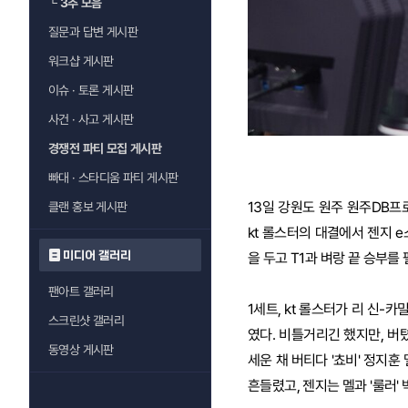
└
3추 모음
질문과 답변 게시판
워크샵 게시판
이슈 · 토론 게시판
사건 · 사고 게시판
경쟁전 파티 모집 게시판
빠대 · 스타디움 파티 게시판
13일 강원도 원주 원주DB프로
클랜 홍보 게시판
kt 롤스터의 대결에서 젠지 e
미디어 갤러리
을 두고 T1과 벼랑 끝 승부를 
팬아트 갤러리
1세트, kt 롤스터가 리 신-
스크린샷 갤러리
였다. 비틀거리긴 했지만, 버
동영상 게시판
세운 채 버티다 '쵸비' 정지
흔들렸고, 젠지는 멜과 '룰러'