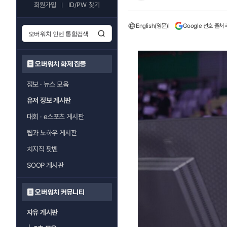
회원가입
ID/PW 찾기
English(영문)
Google 선호 출처
오버워치 화제 집중
정보 · 뉴스 모음
유저 정보 게시판
대회 · e스포츠 게시판
팁과 노하우 게시판
치지직 팟벤
SOOP 게시판
오버워치 커뮤니티
자유 게시판