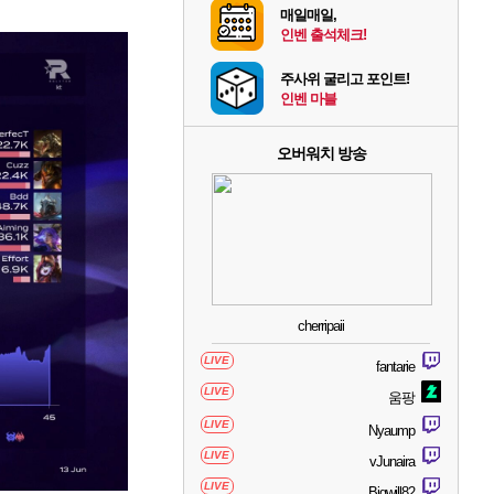
매일매일,
인벤 출석체크!
주사위 굴리고 포인트!
인벤 마블
오버워치 방송
cherripaii
LIVE
fantarie
LIVE
움팡
LIVE
Nyaump
LIVE
vJunaira
LIVE
Bigwill82