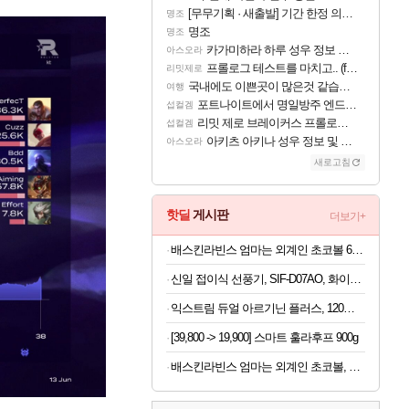
[무무기획 · 새출발] 기간 한정 의뢰 이벤트
명조
명조
명조
카가미하라 하루 성우 정보 및 주요 필모
아스오라
프롤로그 테스트를 마치고.. (feat. 리아)
리밋제로
국내에도 이쁜곳이 많은것 같습니다
여행
포트나이트에서 명일방주 엔드필드 [펠리카] 판매 예정
섭컬겜
리밋 제로 브레이커스 프롤로그 테스트 후기 영상 업로드
섭컬겜
아키츠 아키나 성우 정보 및 주요 필모
아스오라
새로고침
핫딜
게시판
더보기+
배스킨라빈스 엄마는 외계인 초코볼 6개입 x 2봉지 (1봉지당 4,950원)
신일 접이식 선풍기, SIF-D07AO, 화이트, 1개
익스트림 듀얼 아르기닌 플러스, 120정, 1개
[39,800 -> 19,900] 스마트 훌라후프 900g
배스킨라빈스 엄마는 외계인 초코볼, 32g, 6개입, 2개