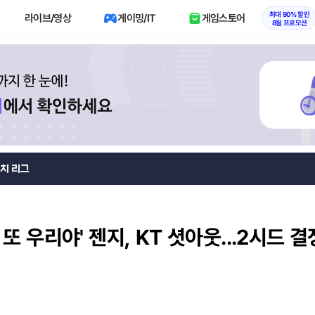
최대 90% 할인
라이브/영상
게이밍/IT
게임스토어
8월 프로모션
치 리그
, 또 우리야' 젠지, KT 셧아웃...2시드 