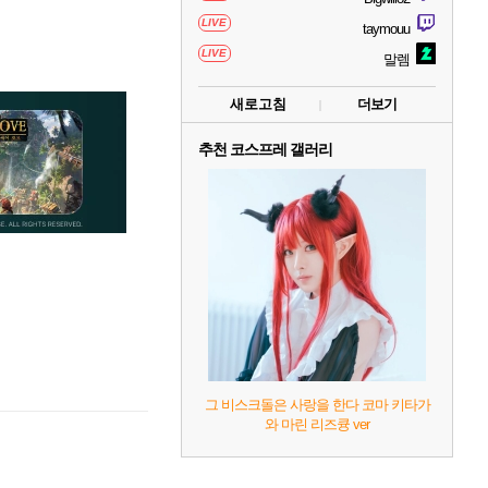
LIVE
taymouu
LIVE
말렘
새로고침
더보기
추천 코스프레 갤러리
그 비스크돌은 사랑을 한다 코마 키타가
와 마린 리즈큥 ver