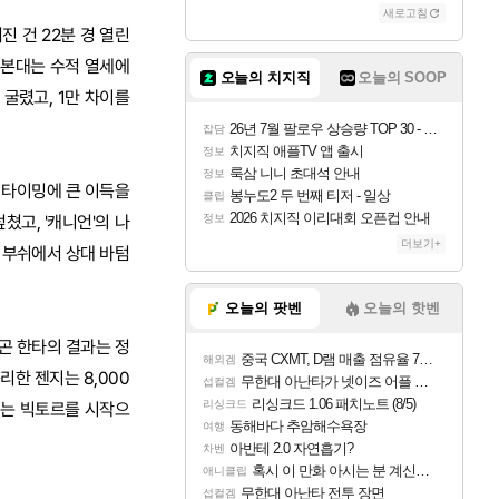
새로고침
진 건 22분 경 열린
 본대는 수적 열세에
오늘의 치지직
오늘의 SOOP
굴렸고, 1만 차이를
26년 7월 팔로우 상승량 TOP 30 - 월간 치지직
잡담
치지직 애플TV 앱 출시
정보
룩삼 니니 초대석 안내
정보
용 타이밍에 큰 이득을
봉누도2 두 번째 티저 - 일상
클립
2026 치지직 이리대회 오픈컵 안내
정보
쳤고, '캐니언'의 나
더보기+
드 부쉬에서 상대 바텀
오늘의 팟벤
오늘의 핫벤
래곤 한타의 결과는 정
중국 CXMT, D램 매출 점유율 7%…글로벌 4위로 부상
해외겜
한 젠지는 8,000
무한대 아난타가 넷이즈 어플 달력에 일정 등록
섭컬겜
리싱크드 1.06 패치노트 (8/5)
리싱크드
지는 빅토르를 시작으
동해바다 추암해수욕장
여행
아반테 2.0 자연흡기?
차벤
혹시 이 만화 아시는 분 계신가요
애니클립
무한대 아난타 전투 장면
섭컬겜