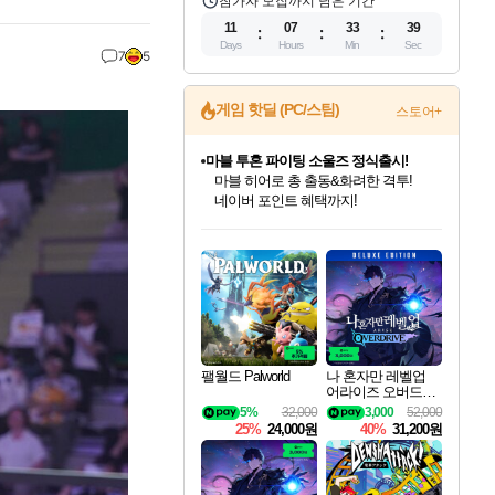
참가자 모집까지 남은 기간
11
07
33
38
Days
Hours
Min
Sec
7
5
게임 핫딜 (PC/스팀)
스토어+
귀무자: 검의 길 예약 판매 중!
10% 할인과
이니&베니 혜택까지!
인벤게임즈 8월 특별 할인!
드래곤소드: 어웨이크닝 입점!
문명 7 특별 할인!
마블 투혼 파이팅 소울즈 정식출시!
비스트 오브 리인카네이션 정식 출시!
커세어 코브 출시 기념 할인!
더 렐릭 퍼스트 가디언 정식 출시
베데스다 40주년 기념 할인 중!
캡콤 프렌차이즈 할인 진행 중!
캡콤 일부 상품 상시 할인
스타워즈 은하계 레이서
로블록스 기프트 카드 공식 입점
인기 퍼블리셔 모음!
스팀으로 만나는 드래곤소드!
조선&고려 DLC 출시 예정
마블 히어로 총 출동&화려한 격투!
게임프릭 신작 IP
해적'섬'을 발전시키자!
설화x하드코어 액션!
베데스다의 명작들을
몬헌, 바하 등 인기 IP를
몬헌 와일즈 & 드래곤즈 도그마2
인벤게임즈에서 10% 추가 적립
Robux를 가장 안전하고
최대 90% 할인가를 만나보세요!
네이버혜택과 함께 만나보세요!
50%할인&추가 적립까지!
네이버 포인트 혜택까지!
네이버 혜택가와 함께 예약하세요!
할인&네이버혜택으로 만나보세요!
네이버페이 혜택과 만나보세요!
40주년 프로모션으로 만나보세요!
할인가에 만나보세요!
일부 에디션 상시 할인!
혜택으로 예약 판매 중
편안하게 충전하세요
팰월드 Palworld
나 혼자만 레벨업
어라이즈 오버드라
이브 디럭스 에디션
5%
32,000
3,000
52,000
Solo Leveling Arise
25%
24,000원
40%
31,200원
Overdrive Deluxe Edi
tion