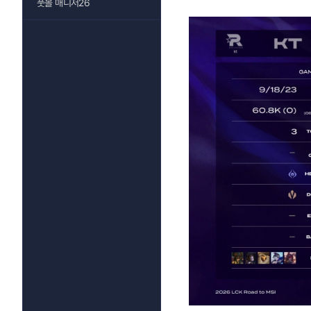
풋볼 매니저26