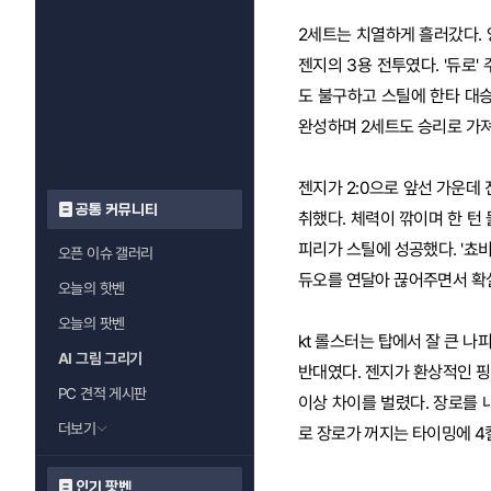
2세트는 치열하게 흘러갔다. 
젠지의 3용 전투였다. '듀로
도 불구하고 스틸에 한타 대승
완성하며 2세트도 승리로 가
젠지가 2:0으로 앞선 가운데 
공통 커뮤니티
취했다. 체력이 깎이며 한 턴 
피리가 스틸에 성공했다. '쵸
오픈 이슈 갤러리
듀오를 연달아 끊어주면서 확
오늘의 핫벤
오늘의 팟벤
kt 롤스터는 탑에서 잘 큰 
AI 그림 그리기
반대였다. 젠지가 환상적인 핑
PC 견적 게시판
이상 차이를 벌렸다. 장로를
더보기
로 장로가 꺼지는 타이밍에 4
인기 팟벤