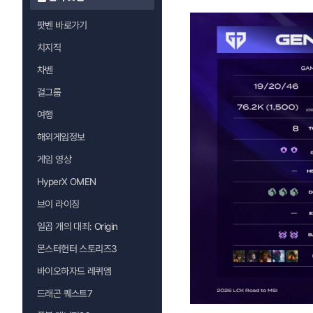
팟벤 바로가기
치지직
차벤
걸그룹
여행
해외게임정보
게임 영상
HyperX OMEN
브이 라이징
일곱 개의 대죄: Origin
몬스터헌터 스토리즈3
바이오하자드 레퀴엠
드래곤 퀘스트7