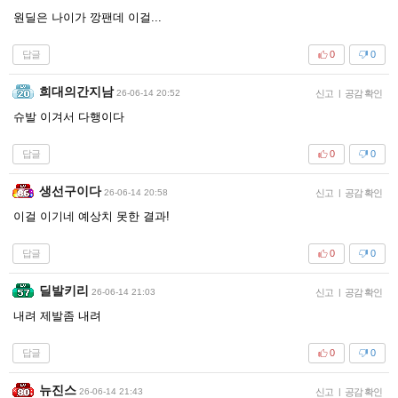
원딜은 나이가 깡팬데 이걸...
답글
0
0
희대의간지남
26-06-14 20:52
신고
|
공감 확인
슈발 이겨서 다행이다
답글
0
0
생선구이다
26-06-14 20:58
신고
|
공감 확인
이걸 이기네 예상치 못한 결과!
답글
0
0
딜발키리
26-06-14 21:03
신고
|
공감 확인
내려 제발좀 내려
답글
0
0
뉴진스
26-06-14 21:43
신고
|
공감 확인