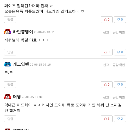
페이즈 잘하긴하더라 진짜 ㅠ
오늘은유독 벽플도많이 나오게임 같기도하네 ㅎ
답글
0
0
하얀뿡빵이
26-06-15 04:11
신고
|
공감 확인
바퀴벌레 박멸 야호ㅋㅋㅋㅋ
답글
0
0
개그입벤
26-06-15 07:16
신고
|
공감 확인
ㅋ.ㅋ
답글
0
0
더웡
26-06-15 07:39
신고
|
공감 확인
역대급 미드차이 ㅇㅇ 캐니언 도와줘 듀로 도와줘 기인 해줘 난 스찌질
만 할거야
답글
1
2