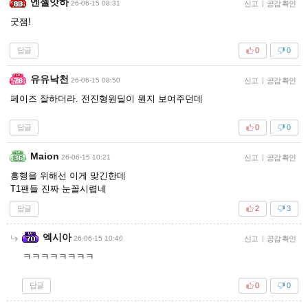
엔젤앗하
26-06-15 08:31
신고
|
공감 확인
굿잼!
답글
0
0
유유낙천
26-06-15 08:50
신고
|
공감 확인
페이즈 잘하더라. 전진형원딜이 뭔지 보여주던데
답글
0
0
Maion
26-06-15 10:21
신고
|
공감 확인
흥행을 위해선 이게 맞긴한데
T1팬들 진짜 눈꼴시렵네
답글
2
3
엑시아
26-06-15 10:40
신고
|
공감 확인
ㅋㅋㅋㅋㅋㅋㅋㅋ
답글
0
0