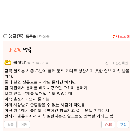
댓글
(36)
등록순
|
최신순
새로고침
괜찮냐
26-06-14 20:14
신고
|
공감 확인
결국 젠지는 시즌 초반에 룰러 문제 제대로 청산하지 못한 업보 계속 받을
거다.
룰러 본인 잘못으로 시작된 문제긴 하지만
팀 차원에서 룰러를 배제시켰으면 오히려 룰러가
보호 받고 문제를 털어낼 수도 있었는데
계속 출전시키면서 룰러는
이제 사랑받고 존중받을 수 없는 사람이 되었음.
이런 환경에서 룰러도 극복하긴 힘들거고 결국 원딜 메타에서
젠지가 밸류픽에서 계속 밀린다는건 앞으로도 반복될 거라고 봄.
답글
이동
20
2