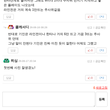
한타단계로 들어서면 그래도 6이냐 1이냐 주사위 던지기 시작하고 좋
은 플레이도 나오는데
라인전은 거의 계속 1만뜨는 주사위같음
답글
0
0
콜캐서디
26-06-16 08:26
신고
|
공감 확인
반대로 기인은 라인전이나 한타나 거의 6만 뜨고 가끔 3뜨는 주사
위 던데
그냥 말이 안된다 기인은 진짜 미친 듯이 잘한다 어제도 그랬고
답글
0
0
히싱
26-06-17 20:34
신고
|
공감 확인
첫번째 사진 잘생겼노!
답글
0
0
새로고침
등록