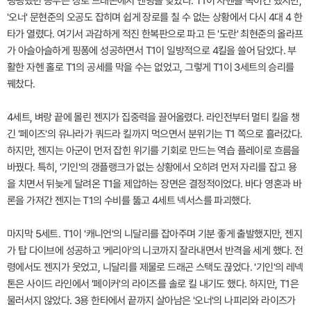
팽팽했던 승부는 장로 드래곤에서 엔딩을 맞았다. T1이 자헨을 녹이긴 했지만,
'오너' 문현준의 오공도 잡히며 쉽게 장로를 칠 수 없는 상황에서 다시 4대 4 한
타가 열렸다. 여기서 과감하게 적진 한복판으로 파고 든 '도란' 최현준의 올라프
가 아슬아슬하게 핑퐁에 성공하면서 T1이 일방적으로 4킬을 쓸어 담았다. 부
활한 자헨 홀로 T1의 공세를 막을 수는 없었고, 그렇게 T1이 3세트의 승리를
꿰찼다.
4세트, 벼랑 끝에 몰린 젠지가 집중력을 끌어올렸다. 라인전부터 멀티 킬을 챙
긴 '페이즈'의 유나라가 쿼드라 킬까지 먹으면서 분위기는 T1 쪽으로 흘러갔다.
하지만, 젠지는 아군이 먼저 잡힌 위기를 기회로 만드는 역습 플레이로 흐름을
바꿨다. 특히, '기인'의 갱플랭크가 없는 상황에서 오히려 먼저 자리를 잡고 용
을 치면서 뒤늦게 달려온 T1을 제압하는 장면은 결정적이었다. 바다 영혼과 바
론을 가져간 젠지는 T1의 수비를 뚫고 4세트 넥서스를 파괴했다.
마지막 5세트. T1이 '캐니언'의 니달리를 잡아주며 기분 좋게 출발했지만, 젠지
가 탑 다이브에 성공하고 '케리아'의 니코까지 잘라내면서 반격을 세게 했다. 전
령에서도 젠지가 웃었고, 니달리를 제물로 드래곤 스택도 끊었다. '기인'의 레넥
톤은 사이드 라인에서 '페이커'의 라이즈를 솔로 킬 내기도 했다. 하지만, T1은
물러서지 않았다. 3용 한타에서 끝까지 살아남은 '오너'의 나피리와 라이즈가