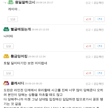
원딜잘하고시
26-06-19 20:17
신고
|
공감 확인
게이야 ..
답글
0
0
뻘글에짖는개
26-06-15 12:03
신고
|
공감 확인
나이따
답글
0
0
황금잉어킹
26-06-15 12:34
신고
|
공감 확인
토탈 딜미터기만 보면 어지럽네
답글
0
0
콜캐서디
26-06-16 08:20
신고
|
공감 확인
도란은 라인전 단계에서 유리할때 사고를 진짜 너무 많이 당해준다 오히
려 본인이 당해는 상황을 자초할 때도 많고
다 당해주니까 이젠 그냥 상대팀 입장에선 답답하면 탑으로가서 꽁돈 땡
기는 것 같음