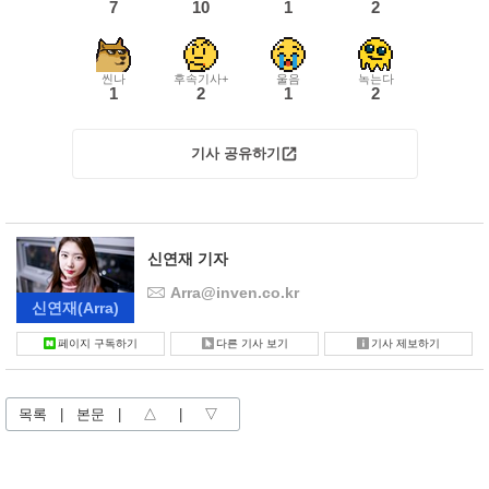
7
10
1
2
씬나
후속기사+
울음
녹는다
1
2
1
2
기사 공유하기
신연재 기자
Arra@inven.co.kr
신연재
(Arra)
페이지 구독하기
다른 기사 보기
기사 제보하기
목록
|
본문
|
△
|
▽