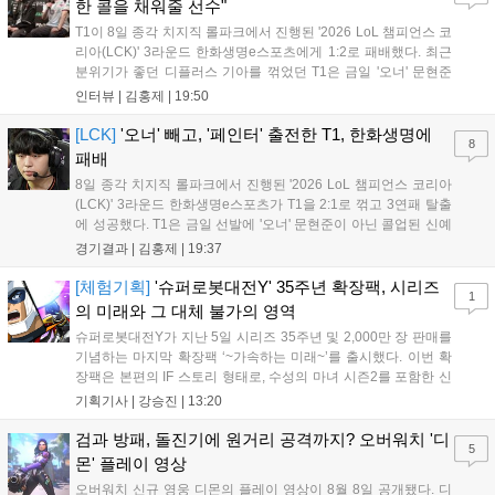
한 콜을 채워줄 선수"
T1이 8일 종각 치지직 롤파크에서 진행된 '2026 LoL 챔피언스 코
리아(LCK)' 3라운드 한화생명e스포츠에게 1:2로 패배했다. 최근
분위기가 좋던 디플러스 기아를 꺾었던 T1은 금일 '오너' 문현준
을 빼고 신예 '페인터' 김은후를 투입시키는 강수를 뒀으나 결국
인터뷰 |
김홍제
|
19:50
아쉬운 결과를 맞이하게 됐다. 이하 T1 임재현 감독대행과 '페이
즈' 김수환의 인터뷰 내...
[LCK]
'오너' 빼고, '페인터' 출전한 T1, 한화생명에
8
패배
8일 종각 치지직 롤파크에서 진행된 '2026 LoL 챔피언스 코리아
(LCK)' 3라운드 한화생명e스포츠가 T1을 2:1로 꺾고 3연패 탈출
에 성공했다. T1은 금일 선발에 '오너' 문현준이 아닌 콜업된 신예
'페인터' 김은후를 투입했지만, 결국 1:2로 패배하고 말았다. T1은
경기결과 |
김홍제
|
19:37
'케리아'의 카밀이 좋은 플레이를 통해 한화생명 바텀 듀오의 점멸
을 빼냈다....
[체험기획]
'슈퍼로봇대전Y' 35주년 확장팩, 시리즈
1
의 미래와 그 대체 불가의 영역
슈퍼로봇대전Y가 지난 5일 시리즈 35주년 및 2,000만 장 판매를
기념하는 마지막 확장팩 ‘~가속하는 미래~’를 출시했다. 이번 확
장팩은 본편의 IF 스토리 형태로, 수성의 마녀 시즌2를 포함한 신
규 참전작과 크로스오버 합체기를 선보이며 작품을 완결 짓는다.
기획기사 |
강승진
|
13:20
기존 연출의 한계와 로봇 게임 시장의 어려움 속에서도 팬들이 원
하는 몰입감 있는 서사와 조합을 구현하며 시리즈의 미래를 향한
검과 방패, 돌진기에 원거리 공격까지? 오버워치 '디
5
새로운 가능성을 제시했다....
몬' 플레이 영상
오버워치 신규 영웅 디몬의 플레이 영상이 8월 8일 공개됐다. 디