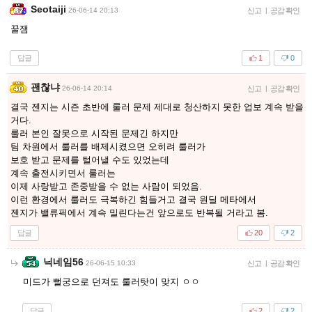
Seotaiji
26-06-14 20:13
신고
|
공감 확인
꿀잼
답글
1
0
괜찮냐
26-06-14 20:14
신고
|
공감 확인
결국 젠지는 시즌 초반에 룰러 문제 제대로 청산하지 못한 업보 계속 받을
거다.
룰러 본인 잘못으로 시작된 문제긴 하지만
팀 차원에서 룰러를 배제시켰으면 오히려 룰러가
보호 받고 문제를 털어낼 수도 있었는데
계속 출전시키면서 룰러는
이제 사랑받고 존중받을 수 없는 사람이 되었음.
이런 환경에서 룰러도 극복하긴 힘들거고 결국 원딜 메타에서
젠지가 밸류픽에서 계속 밀린다는건 앞으로도 반복될 거라고 봄.
답글
20
2
닉네임56
26-06-15 10:33
신고
|
공감 확인
미드가 뻘궁으로 던져도 룰러탓이 맞지 ㅇㅇ
답글
2
2