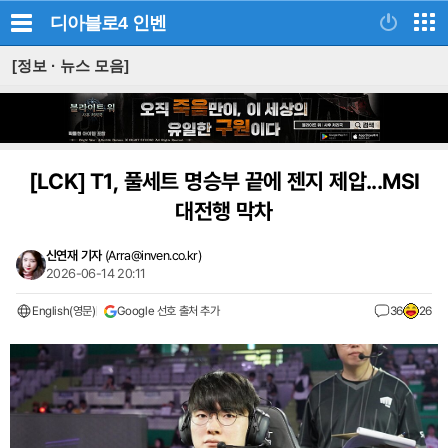
디아블로4
인벤
[정보 · 뉴스 모음]
[LCK]
T1, 풀세트 명승부 끝에 젠지 제압...MSI
대전행 막차
신연재 기자
(
Arra@inven.co.kr
)
2026-06-14 20:11
English(영문)
Google 선호 출처 추가
36
26