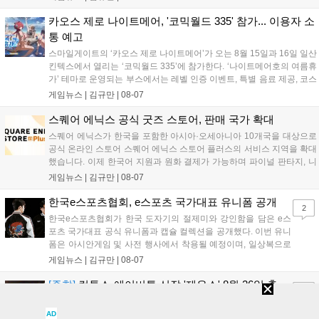
8월 16일까지 SNS를 통해 축하 메시지를 모집하며, 선정된 내용은 기념
영상 및 대형 전광판에 소개될 예정입니다....
카오스 제로 나이트메어, '코믹월드 335' 참가... 이용자 소
통 예고
스마일게이트의 ‘카오스 제로 나이트메어’가 오는 8월 15일과 16일 일산
킨텍스에서 열리는 ‘코믹월드 335’에 참가한다. ‘나이트메어호의 여름휴
가’ 테마로 운영되는 부스에서는 레벨 인증 이벤트, 특별 음료 제공, 코스
프레 모델 포토존 등 다채로운 행사가 진행된다. 유명 코스어 7인이 캐릭
게임뉴스 |
김규만
|
08-07
터로 변신해 이용자를 맞이하며, SNS 인증 시 추가 굿즈도 증정한다. 자
세한 정보는 공식 커뮤니티에서 확인 가능하다....
스퀘어 에닉스 공식 굿즈 스토어, 판매 국가 확대
스퀘어 에닉스가 한국을 포함한 아시아·오세아니아 10개국을 대상으로
공식 온라인 스토어 스퀘어 에닉스 스토어 플러스의 서비스 지역을 확대
했습니다. 이제 한국어 지원과 원화 결제가 가능하며 파이널 판타지, 니
어 등 주요 게임의 피규어, 굿즈를 구매할 수 있습니다. 신상품이 순차적
게임뉴스 |
김규만
|
08-07
으로 추가될 예정이며 이용자는 사이트에서 국가를 한국으로 설정해 이
용 가능합니다....
한국e스포츠협회, e스포츠 국가대표 유니폼 공개
2
한국e스포츠협회가 한국 도자기의 절제미와 강인함을 담은 e스
포츠 국가대표 공식 유니폼과 캡슐 컬렉션을 공개했다. 이번 유니
폼은 아시안게임 및 사전 행사에서 착용될 예정이며, 일상복으로
구성된 컬렉션은 오는 8월 28일부터 골스튜디오 공식 홈페이지
게임뉴스 |
김규만
|
08-07
와 무신사, 오프라인 매장에서 판매된다. 다만 아시안게임 결선에
서는 대회 규정에 따라 별도의 유니폼을 착용할 계획이다....
[종합]
컴투스-에이버튼 신작 '제우스' 8월 26일 출
8
시…"모두를 위한 경쟁"
AD
컴투스가 신작 MMORPG '제우스: 오만의 신'을 8월 26일 낮 12시