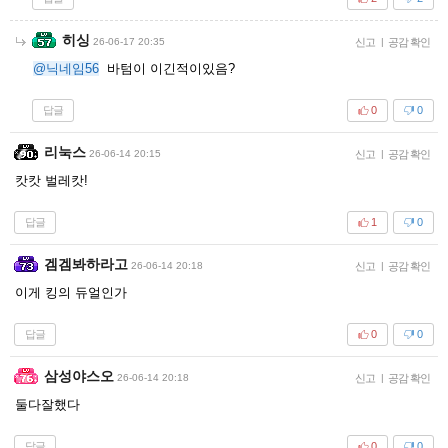
히싱
26-06-17 20:35
신고
|
공감 확인
@닉네임56
바텀이 이긴적이있음?
답글
0
0
리눅스
26-06-14 20:15
신고
|
공감 확인
캇캇 벌레캇!
답글
1
0
겜겜봐하라고
26-06-14 20:18
신고
|
공감 확인
이게 킹의 듀얼인가
답글
0
0
삼성야스오
26-06-14 20:18
신고
|
공감 확인
둘다잘했다
답글
0
0