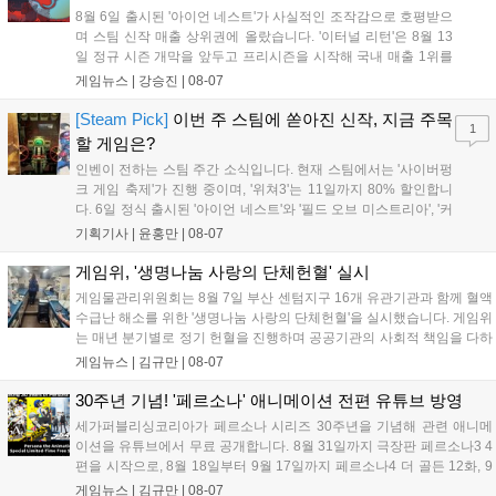
8월 6일 출시된 '아이언 네스트'가 사실적인 조작감으로 호평받으
며 스팀 신작 매출 상위권에 올랐습니다. '이터널 리턴'은 8월 13
일 정규 시즌 개막을 앞두고 프리시즌을 시작해 국내 매출 1위를
기록했습니다. 25주년을 맞은 '고스트 리콘' 시리즈는 8월 6일 쇼
게임뉴스 |
강승진
|
08-07
케이스와 함께 대규모 할인을 진행하며 순위가 급상승했고, 신작
'마블 투혼: 파이팅 소울즈'와 레트로 수리 시뮬레이션 '리스토
[Steam Pick]
이번 주 스팀에 쏟아진 신작, 지금 주목
1
리'도 스팀에 정식 출시되었습니다....
할 게임은?
인벤이 전하는 스팀 주간 소식입니다. 현재 스팀에서는 '사이버펑
크 게임 축제'가 진행 중이며, '위쳐3'는 11일까지 80% 할인합니
다. 6일 정식 출시된 '아이언 네스트'와 '필드 오브 미스트리아', '커
세어 코브'가 호평받고 있습니다. 한편, 7일 출시된 '마블 투혼'은
기획기사 |
윤홍만
|
08-07
태그 시스템에 대한 호불호가 갈리며 복합적 평가를 기록 중입니
다. 유비소프트의 '고스트리콘: 와일드랜드'는 7년 만의 대규모 업
게임위, '생명나눔 사랑의 단체헌혈' 실시
데이트 '라스트 라이츠'와 함께 95% 할인 중입니다....
게임물관리위원회는 8월 7일 부산 센텀지구 16개 유관기관과 함께 혈액
수급난 해소를 위한 '생명나눔 사랑의 단체헌혈'을 실시했습니다. 게임위
는 매년 분기별로 정기 헌혈을 진행하며 공공기관의 사회적 책임을 다하
고 있으며, 이번 행사에는 영화진흥위원회 등 14개 기관 임직원이 동참
게임뉴스 |
김규만
|
08-07
해 생명 나눔을 실천했습니다. 서태건 위원장은 이웃의 생명을 지키는
따뜻한 실천에 참여한 모든 임직원에게 감사의 뜻을 전하며 헌혈 문화
30주년 기념! '페르소나' 애니메이션 전편 유튜브 방영
확산에 앞장섰습니다....
세가퍼블리싱코리아가 페르소나 시리즈 30주년을 기념해 관련 애니메
이션을 유튜브에서 무료 공개합니다. 8월 31일까지 극장판 페르소나3 4
편을 시작으로, 8월 18일부터 9월 17일까지 페르소나4 더 골든 12화, 9
월 15일부터 10월 14일까지 페르소나5 시리즈가 순차 공개됩니다. 또한
게임뉴스 |
김규만
|
08-07