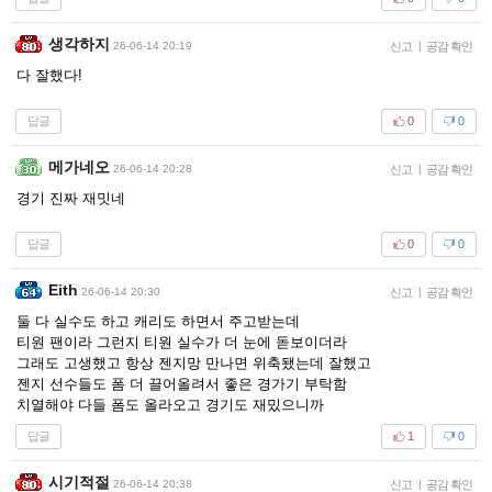
생각하지
26-06-14 20:19
신고
|
공감 확인
다 잘했다!
답글
0
0
메가네오
26-06-14 20:28
신고
|
공감 확인
경기 진짜 재밋네
답글
0
0
Eith
26-06-14 20:30
신고
|
공감 확인
둘 다 실수도 하고 캐리도 하면서 주고받는데
티원 팬이라 그런지 티원 실수가 더 눈에 돋보이더라
그래도 고생했고 항상 젠지망 만나면 위축됐는데 잘했고
젠지 선수들도 폼 더 끌어올려서 좋은 경가기 부탁함
치열해야 다들 폼도 올라오고 경기도 재밌으니까
답글
1
0
시기적절
26-06-14 20:38
신고
|
공감 확인