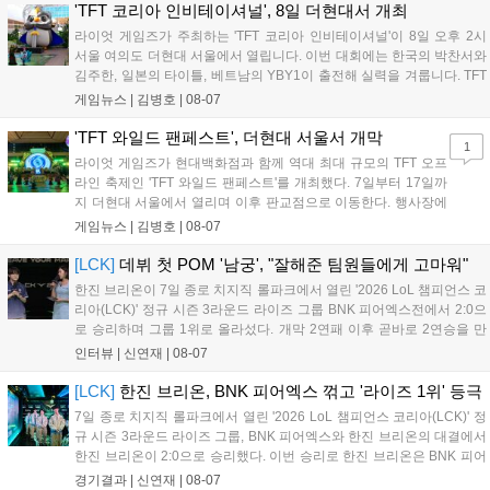
은 전년 대비 매출과 이용자 지표가 대폭 상승하는 성과를 냈습니
'TFT 코리아 인비테이셔널', 8일 더현대서 개최
다. 오는 10월 필리핀 마닐라에서 총상금 11만 달러 규모의 제4회
라이엇 게임즈가 주최하는 'TFT 코리아 인비테이셔널'이 8일 오후 2시
FWC 그랜드 파이널이 개최될 예정이며, 위메이드커넥트는 이를
서울 여의도 더현대 서울에서 열립니다. 이번 대회에는 한국의 박찬서와
통해 커뮤니티 중심의 장기 성장 모델을 지속할 방침입니다....
김주한, 일본의 타이틀, 베트남의 YBY1이 출전해 실력을 겨룹니다. TFT
는 소속팀 없이 개인 자격으로 참가하는 독특한 대회 구조를 가지며, 누
게임뉴스 |
김병호
|
08-07
구나 참여 가능한 '소파에서 왕관까지'라는 철학을 실천하고 있습니다.
17일까지 이어지는 이번 행사는 신규 세트 체험과 공연 등 다양한 즐길
'TFT 와일드 팬페스트', 더현대 서울서 개막
1
거리를 제공하며, 이후 현대백화점 판교점에서도 행사가 이어질 예정입
라이엇 게임즈가 현대백화점과 함께 역대 최대 규모의 TFT 오프
니다. 연말에는 라스베이거스 오픈이 개최됩니다....
라인 축제인 'TFT 와일드 팬페스트'를 개최했다. 7일부터 17일까
지 더현대 서울에서 열리며 이후 판교점으로 이동한다. 행사장에
는 체험, 스페셜, 무대 존이 마련됐으며 8일 오후 2시 인비테이셔
게임뉴스 |
김병호
|
08-07
널, 15일 오후 2시 스트리머 매치, 17일 오후 7시 30분 QWER 공
연 등 다채로운 일정이 준비되어 있다. 사전 예약은 조기 마감될
[LCK]
데뷔 첫 POM '남궁', "잘해준 팀원들에게 고마워"
만큼 큰 인기를 끌고 있다....
한진 브리온이 7일 종로 치지직 롤파크에서 열린 '2026 LoL 챔피언스 코
리아(LCK)' 정규 시즌 3라운드 라이즈 그룹 BNK 피어엑스전에서 2:0으
로 승리하며 그룹 1위로 올라섰다. 개막 2연패 이후 곧바로 2연승을 만
들어내면서 이어질 4라운드에 대한 기대감을 올렸다. 다음은 이날 데뷔
인터뷰 |
신연재
|
08-07
첫 POM을 수상한 '남궁' 남궁성훈의 POM 인터뷰 전문이다....
[LCK]
한진 브리온, BNK 피어엑스 꺾고 '라이즈 1위' 등극
7일 종로 치지직 롤파크에서 열린 '2026 LoL 챔피언스 코리아(LCK)' 정
규 시즌 3라운드 라이즈 그룹, BNK 피어엑스와 한진 브리온의 대결에서
한진 브리온이 2:0으로 승리했다. 이번 승리로 한진 브리온은 BNK 피어
엑스를 제치고 라이즈 그룹 1위로 올라섰다. 1세트, 한진 브리온이 '로머'
경기결과 |
신연재
|
08-07