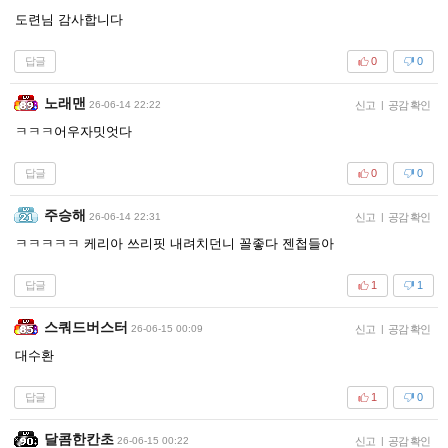
도련님 감사합니다
답글
0
0
노래맨
26-06-14 22:22
신고
|
공감 확인
ㅋㅋㅋ어우자밋엇다
답글
0
0
주승해
26-06-14 22:31
신고
|
공감 확인
ㅋㅋㅋㅋㅋ 케리아 쓰리핏 내려치던니 꼴좋다 젠첩들아
답글
1
1
스쿼드버스터
26-06-15 00:09
신고
|
공감 확인
대수환
답글
1
0
달콤한칸초
26-06-15 00:22
신고
|
공감 확인