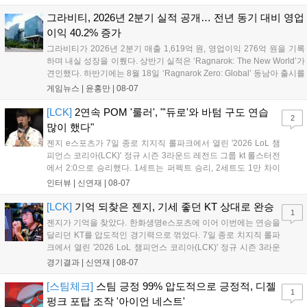
조우진의 로크를 중심으로 게임을 유리하게 풀어갔다. '...
그라비티, 2026년 2분기 실적 공개… 전년 동기 대비 영업
이익 40.2% 증가
그라비티가 2026년 2분기 매출 1,619억 원, 영업이익 276억 원을 기록
하며 내실 성장을 이뤘다. 상반기 실적은 ‘Ragnarok: The New World’가
견인했다. 하반기에는 8월 18일 ‘Ragnarok Zero: Global’ 동남아 출시를
시작으로 9월 3일 ‘달려라 헤베레케 EX’, 9월 22일 ‘갈바테인’ 등 다양한
게임뉴스 |
윤홍만
|
08-07
신작을 선보인다. 4분기에는 ‘쟈레코 아케이드 콜렉션’과 ‘라이트 오디세
이’ 출시가 예정돼 있으며, 2027년에는 ‘Ragnarok 3’ 등 대작을 글로벌
[LCK]
2연속 POM '룰러', "'듀로'와 바텀 구도 연습
2
출시할 계획이다. 그라비티는 조인트벤처 설립과 라그나로크 에코 시스
많이 했다"
템 구축을 통해 신성장 동력을 확보할 방침이다....
젠지 e스포츠가 7일 종로 치지직 롤파크에서 열린 '2026 LoL 챔
피언스 코리아(LCK)' 정규 시즌 3라운드 레전드 그룹 kt 롤스터전
에서 2:0으로 승리했다. 1세트는 퍼펙트 승리, 2세트도 1만 차이
를 벌리며 25분 만에 승리하면서 말 그대로 압도적인 경기력을 선
인터뷰 |
신연재
|
08-07
보였다. '룰러' 박재혁은 1세트 코그모, 2세트 이즈리얼로 맹활약
하며 POM에 선정됐...
[LCK]
기억 되찾은 젠지, 기세 좋던 KT 상대로 완승
1
젠지가 기억을 찾았다. 한화생명e스포츠에 이어 이번에는 연승을
달리던 KT를 압도적인 경기력으로 꺾었다. 7일 종로 치지직 롤파
크에서 열린 '2026 LoL 챔피언스 코리아(LCK)' 정규 시즌 3라운
드 레전드 그룹, kt 롤스터와 젠지 e스포츠의 대결에서 젠지가 압
경기결과 |
신연재
|
08-07
승을 거뒀다. 개막주까지만 해도 급격하게 흔들리던 젠지였지만,
기억을 되찾기라도 한 듯 1,...
[스팀체크]
스팀 긍정 99% 압도적으로 긍정적, 디젤
1
펑크 포탑 조작 '아이언 네스트'