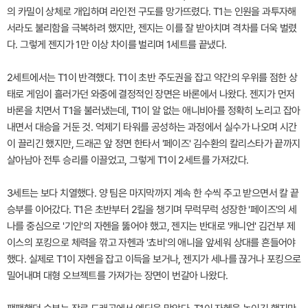
의 카밀이 상체로 개입하며 라인전 구도를 망가뜨렸다. T1는 인원을 과투자해
서라도 불리함을 극복하려 했지만, 젠지는 이를 잘 받아치며 격차를 더욱 벌렸
다. 그렇게 젠지가 1만 이상 차이를 벌리며 1세트를 끝냈다.
2세트에서는 T1이 반격했다. T1이 초반 주도권을 잡고 약간의 우위를 점한 상
태로 게임이 흘러가던 와중에 결정적인 장면은 바론에서 나왔다. 젠지가 먼저
바론을 치면서 T1을 불러냈는데, T1이 알 없는 애니비아를 정확히 노리고 잡아
내면서 대승을 거둔 것. 억제기 타워를 공성하는 과정에서 실수가 나오며 시간
이 끌리긴 했지만, 드래곤 앞 정면 한타서 '페이즈' 김수환의 칼리스타가 끝까지
살아남아 전투 승리를 이끌었고, 그렇게 T1이 2세트를 가져갔다.
3세트는 보다 치열했다. 양 팀은 마지막까지 계속 한 수씩 주고 받으면서 칼 끝
승부를 이어갔다. T1은 초반부터 2킬을 챙기며 무럭무럭 성장한 '페이즈'의 세
나를 중심으로 '기인'의 자헨을 뚫어야 했고, 젠지는 반대로 '캐니언' 김건부 제
이스의 포킹으로 체력을 깎고 자헨과 '쵸비'의 애니을 앞세워 상대를 흔들어야
했다. 실제로 T1이 자헨을 잡고 이득을 보거나, 젠지가 세나를 끊거나 포킹으로
밀어내며 대형 오브젝트를 가져가는 장면이 번갈아 나왔다.