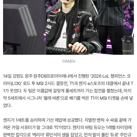
©INVEN
14일 강원도 원주 원주DB프로미아레나에서 진행된 '2026 LoL 챔피언스 코
리아(LCK)' 로드 투 MSI 2시드 결정전, T1과 젠지 e스포츠의 대결에서 끝내 T
1가 웃었다. 두 팀은 이름값에 걸맞게 풀세트까지 가는 접전을 펼쳤는데, 마지
막 5세트에서 시그니처 '몰래 바론'으로 쐐기를 박은 T1이 MSI 티켓을 손에 넣
었다.
젠지가 1세트를 승리하며 기선 제압에 성공했다. 치열한 밴픽 수 싸움 끝에 가
져온 카밀 서포터가 말 그대로 '킥'이었다. 젠지의 바텀 듀오는 1레벨 타이밍에
완벽한 킬각으로 '케리아' 류민석의 쉔을 잡았고, 먼저 발이 풀린 '듀로' 주민규