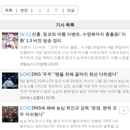
목록
|
본문
|
△
|
▽
|
댓글
기사 목록
[뉴스]
잔홍, 링코와 여름 이벤트, 수영복까지 총출동! '이
환' 1.3 버전 방송 정리
'이환'의 1.3 버전 「안개 너머의 별빛」이 8월 19일부터 9월 30일까지
진행된다. 이번 업데이트로 신규 지역 어스름 구역과 메인 스토리 6장이
추가되며, S급 캐릭터 잔홍과 링코가 순차적으로 등장한다. 여름 시즌을
맞아 비치발리볼, 수상 오토바이 등 다채로운 이벤트가 열리고, 캐릭터
게임뉴스 |
이성혁
|
23:22
렌더링 개선 및 랜덤 코스튬 등 편의성도 강화된다. 8월 11일까지 사용
가능한 교환 코드 3종이 제공되며, 상세 일정은 공식 채널을 통해 확인할
[LCK]
DNS '두두' "팬들 위해 끝까지 최선 다하겠다"
수 있다....
8일 펼쳐진 2026 LCK 정규 시즌 3라운드 라이즈 그룹 경기에서 농심 레
드포스를 2:0으로 완파하고 값진 승리를 거둔 DN 수퍼스의 탑 라이너
'두두' 이동주가 승리 소감과 함께 팀의 발전 과정에 대한 이야기를 전했
다. 먼저 오랜만의 2:0 완승에 대해 '두두'는 "진짜 오랜만에 거둔 2:0 승
인터뷰 |
김홍제
|
22:30
리라 기쁘다. 특히 불리했던 1세트를 역전승으로 이끌어내...
[LCK]
DNS에 패배 농심 최인규 감독 "운영, 밴픽 모
1
두 아쉬웠다"
농심 레드포스가 8일 종각 치지직 롤파크에서 진행된 '2026 LoL
챔피언스 코리아(LCK)' 3라운드 최하위 DN 수퍼스에 발목을 잡