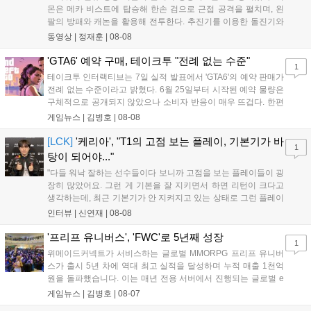
몬은 메카 비스트에 탑승해 한손 검으로 근접 공격을 펼치며, 왼
팔의 방패와 캐논을 활용해 전투한다. 추진기를 이용한 돌진기와
참격 형태의 궁극기를 보유했고, 메카 파괴 시 맨몸으로 기관총을
동영상 |
정재훈
|
08-08
사용하는 특징이 있다. 디몬은 오는 8월 12일 시작되는 시즌4 부
산의 영웅들 업데이트를 통해 정식 출시될 예정이다....
'GTA6' 예약 구매, 테이크투 "전례 없는 수준"
1
테이크투 인터랙티브는 7일 실적 발표에서 'GTA6'의 예약 판매가
전례 없는 수준이라고 밝혔다. 6월 25일부터 시작된 예약 물량은
구체적으로 공개되지 않았으나 소비자 반응이 매우 뜨겁다. 한편
11월 19일 PS5와 Xbox 시리즈 X|S로 정식 출시될 예정이며, 록
게임뉴스 |
김병호
|
08-08
스타 게임즈는 한국 시각 28일 오전 4시 넷플릭스를 통해 장편 영
상 'Grand Theft Auto VI: An Extended Look'을 최초 공개할 계획
[LCK]
'케리아', "T1의 고점 보는 플레이, 기본기가 바
1
이다....
탕이 되어야..."
"다들 워낙 잘하는 선수들이다 보니까 고점을 보는 플레이들이 굉
장히 많았어요. 그런 게 기본을 잘 지키면서 하면 리턴이 크다고
생각하는데, 최근 기본기가 안 지켜지고 있는 상태로 그런 플레이
를 추구하다 보니까 팀적으로 안 좋은 사고가 계속 많이 났던 것
인터뷰 |
신연재
|
08-08
같습니다." T1은 6일 서울 종로구 치지직 롤파크에서 열린 '2026
LoL 챔피언스 코리아(LCK)'...
'프리프 유니버스', 'FWC'로 5년째 성장
1
위메이드커넥트가 서비스하는 글로벌 MMORPG 프리프 유니버
스가 출시 5년 차에 역대 최고 실적을 달성하며 누적 매출 1천억
원을 돌파했습니다. 이는 매년 전용 서버에서 진행되는 글로벌 e
스포츠 대회 FWC의 영향이 큽니다. FWC는 이용자가 동일한 조
게임뉴스 |
김병호
|
08-07
건에서 시즌을 함께 즐기는 구조로, 올해 4월 시작된 FWC 2026