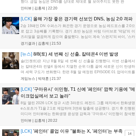
혔다. 금일 농심은 DNS를 상대로 제대로 뭘 보여주지도 못한 완
패를 당하고 말았다. 이하 농심 레드포스 최인규 감독과 '리헨즈'
인터뷰 |
김홍제
|
22:20
손시우의 인터뷰 전문이다. Q. 금일 DNS에 0:2로 패배했는데? 최
인규 감독 : 모든 경...
[LCK]
올해 가장 좋은 경기력 선보인 DNS, 농심 2:0 격파
2승 19패인 DN 수퍼스가 화끈한 경기 운영으로 농심 레드포스를 2:0으
로 잡고 3승째를 기록했다. 경기 초반 농심은 바텀 다이브로 '덕담'의 이
즈리얼을 깔끔하게 잡으며 출발했다. 농심이 계속 '스펀지'의 바이, '스카
웃'의 신드라가 맹활약하며 초반부터 잡은 주도권을 계속 잘 굴렸다.
경기결과 |
김홍제
|
21:53
DNS는 불리하지만 골드 차이는 크게 벌어지지 않으며 잘 따라가고 있
었...
[뉴스]
8/8(토) 세 번째 신 선출, 칼테온4 이변 발생
솔(인챈트)은 지난 8월 8일 세 번째 신 선출을 진행했다. 이번 선출에서
는 칼테온4와 린델4 등에서 치열한 순위 다툼 끝에 새로운 신이 탄생하
며 세력 구도가 변화했다. 한편 8월 말 예정된 EPISODE 01 업데이트를
통해 월드 콘텐츠가 추가될 예정이며, 이를 통해 추후 주신 및 절대신에
게임뉴스 |
박재훈
|
21:37
대한 정보가 공개될 것으로 기대된다. 서버별 입지 확보를 위한 경쟁은
더욱 가속화될 전망이다....
[LCK]
'구마유시' 이민형, T1 신예 '페인터' 깜짝 기용에 "메
이크업실에서 보고 놀라"
8일 열린 2026 LCK 정규 시즌 3라운드 레전드 그룹 매치에서 한화생명
e스포츠가 T1을 2:1로 제압하며 3연패 탈출에 성공했다. 경기 후 진행된
미디어 인터뷰에는 한화생명 윤성영 감독과 '구마유시' 이민형이 참석했
다. 먼저 승리 소감에 대해 윤성영 감독은 "오랜만에 승리해 기분이 좋고,
인터뷰 |
김홍제
|
20:22
남은 경기도 잘 준비하겠다"고 밝혔으며, '구마유시' 역시 "3...
[LCK]
'페인터' 콜업 이유 "불화는 X, '페인터'는 부족
14