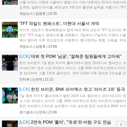
서울 여의도 더현대 서울에서 열립니다. 이번 대회에는 한국의 박찬서와
김주한, 일본의 타이틀, 베트남의 YBY1이 출전해 실력을 겨룹니다. TFT
는 소속팀 없이 개인 자격으로 참가하는 독특한 대회 구조를 가지며, 누
게임뉴스 |
김병호
|
23:35
구나 참여 가능한 '소파에서 왕관까지'라는 철학을 실천하고 있습니다.
17일까지 이어지는 이번 행사는 신규 세트 체험과 공연 등 다양한 즐길
'TFT 와일드 팬페스트', 더현대 서울서 개막
거리를 제공하며, 이후 현대백화점 판교점에서도 행사가 이어질 예정입
라이엇 게임즈가 현대백화점과 함께 역대 최대 규모의 TFT 오프라인 축
니다. 연말에는 라스베이거스 오픈이 개최됩니다....
제인 'TFT 와일드 팬페스트'를 개최했다. 7일부터 17일까지 더현대 서울
에서 열리며 이후 판교점으로 이동한다. 행사장에는 체험, 스페셜, 무대
존이 마련됐으며 8일 오후 2시 인비테이셔널, 15일 오후 2시 스트리머
게임뉴스 |
김병호
|
23:08
매치, 17일 오후 7시 30분 QWER 공연 등 다채로운 일정이 준비되어 있
다. 사전 예약은 조기 마감될 만큼 큰 인기를 끌고 있다....
[LCK]
데뷔 첫 POM '남궁', "잘해준 팀원들에게 고마워"
한진 브리온이 7일 종로 치지직 롤파크에서 열린 '2026 LoL 챔피언스 코
리아(LCK)' 정규 시즌 3라운드 라이즈 그룹 BNK 피어엑스전에서 2:0으
로 승리하며 그룹 1위로 올라섰다. 개막 2연패 이후 곧바로 2연승을 만
들어내면서 이어질 4라운드에 대한 기대감을 올렸다. 다음은 이날 데뷔
인터뷰 |
신연재
|
21:22
첫 POM을 수상한 '남궁' 남궁성훈의 POM 인터뷰 전문이다....
[LCK]
한진 브리온, BNK 피어엑스 꺾고 '라이즈 1위' 등극
7일 종로 치지직 롤파크에서 열린 '2026 LoL 챔피언스 코리아(LCK)' 정
규 시즌 3라운드 라이즈 그룹, BNK 피어엑스와 한진 브리온의 대결에서
한진 브리온이 2:0으로 승리했다. 이번 승리로 한진 브리온은 BNK 피어
엑스를 제치고 라이즈 그룹 1위로 올라섰다. 1세트, 한진 브리온이 '로머'
경기결과 |
신연재
|
21:06
조우진의 로크를 중심으로 게임을 유리하게 풀어갔다. '...
[LCK]
2연속 POM '룰러', "'듀로'와 바텀 구도 연습
2