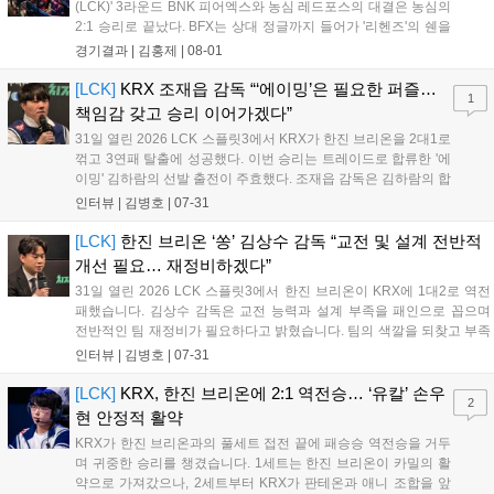
(LCK)' 3라운드 BNK 피어엑스와 농심 레드포스의 대결은 농심의
2:1 승리로 끝났다. BFX는 상대 정글까지 들어가 '리헨즈'의 쉔을
잡고 먼저 첫 킬을 따냈다. '랩터'의 자르반은 탑으로 향해 '킹겐'의
경기결과 |
김홍제
|
08-01
럼블까지 잡아냈고, 1세트 적극적으로 상대 정글에 또 들어갔지
만 농심이 자르반...
[LCK]
KRX 조재읍 감독 “‘에이밍’은 필요한 퍼즐…
1
책임감 갖고 승리 이어가겠다”
31일 열린 2026 LCK 스플릿3에서 KRX가 한진 브리온을 2대1로
꺾고 3연패 탈출에 성공했다. 이번 승리는 트레이드로 합류한 '에
이밍' 김하람의 선발 출전이 주효했다. 조재읍 감독은 김하람의 합
류가 팀의 미드-정글진에 큰 도움이 될 것이라며 만족감을 표했
인터뷰 |
김병호
|
07-31
다. 조 감독은 기존 선수들에 대한 고마움을 전하는 한편, 남은 경
기에서도 좋은 성적을 거두기 위해 철저히 준비하겠다는 포부를
[LCK]
한진 브리온 ‘쏭’ 김상수 감독 “교전 및 설계 전반적
밝혔다....
개선 필요… 재정비하겠다”
31일 열린 2026 LCK 스플릿3에서 한진 브리온이 KRX에 1대2로 역전
패했습니다. 김상수 감독은 교전 능력과 설계 부족을 패인으로 꼽으며
전반적인 팀 재정비가 필요하다고 밝혔습니다. 팀의 색깔을 되찾고 부족
한 점을 보완해 다음 경기에서는 반드시 발전된 모습으로 돌아오겠다고
인터뷰 |
김병호
|
07-31
다짐했습니다. 팬들의 응원에 감사함을 전하며 남은 기간 동안 철저한
분석과 회의를 통해 경기력을 개선하겠다는 의지를 보였습니다....
[LCK]
KRX, 한진 브리온에 2:1 역전승… ‘유칼’ 손우
2
현 안정적 활약
KRX가 한진 브리온과의 풀세트 접전 끝에 패승승 역전승을 거두
며 귀중한 승리를 챙겼습니다. 1세트는 한진 브리온이 카밀의 활
약으로 가져갔으나, 2세트부터 KRX가 판테온과 애니 조합을 앞