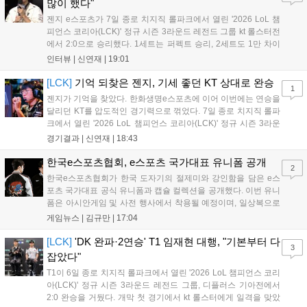
많이 했다"
젠지 e스포츠가 7일 종로 치지직 롤파크에서 열린 '2026 LoL 챔
피언스 코리아(LCK)' 정규 시즌 3라운드 레전드 그룹 kt 롤스터전
에서 2:0으로 승리했다. 1세트는 퍼펙트 승리, 2세트도 1만 차이
를 벌리며 25분 만에 승리하면서 말 그대로 압도적인 경기력을 선
인터뷰 |
신연재
|
19:01
보였다. '룰러' 박재혁은 1세트 코그모, 2세트 이즈리얼로 맹활약
하며 POM에 선정됐...
[LCK]
기억 되찾은 젠지, 기세 좋던 KT 상대로 완승
1
젠지가 기억을 찾았다. 한화생명e스포츠에 이어 이번에는 연승을
달리던 KT를 압도적인 경기력으로 꺾었다. 7일 종로 치지직 롤파
크에서 열린 '2026 LoL 챔피언스 코리아(LCK)' 정규 시즌 3라운
드 레전드 그룹, kt 롤스터와 젠지 e스포츠의 대결에서 젠지가 압
경기결과 |
신연재
|
18:43
승을 거뒀다. 개막주까지만 해도 급격하게 흔들리던 젠지였지만,
기억을 되찾기라도 한 듯 1,...
한국e스포츠협회, e스포츠 국가대표 유니폼 공개
2
한국e스포츠협회가 한국 도자기의 절제미와 강인함을 담은 e스
포츠 국가대표 공식 유니폼과 캡슐 컬렉션을 공개했다. 이번 유니
폼은 아시안게임 및 사전 행사에서 착용될 예정이며, 일상복으로
구성된 컬렉션은 오는 8월 28일부터 골스튜디오 공식 홈페이지
게임뉴스 |
김규만
|
17:04
와 무신사, 오프라인 매장에서 판매된다. 다만 아시안게임 결선에
서는 대회 규정에 따라 별도의 유니폼을 착용할 계획이다....
[LCK]
'DK 완파·2연승' T1 임재현 대행, "기본부터 다
3
잡았다"
T1이 6일 종로 치지직 롤파크에서 열린 '2026 LoL 챔피언스 코리
아(LCK)' 정규 시즌 3라운드 레전드 그룹, 디플러스 기아전에서
2:0 완승을 거뒀다. 개막 첫 경기에서 kt 롤스터에게 일격을 맞았