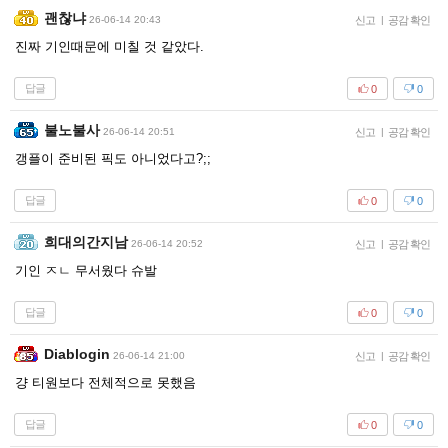
괜찮냐
26-06-14 20:43
신고
|
공감 확인
진짜 기인때문에 미칠 것 같았다.
답글
0
0
불노불사
26-06-14 20:51
신고
|
공감 확인
갱플이 준비된 픽도 아니었다고?;;
답글
0
0
희대의간지남
26-06-14 20:52
신고
|
공감 확인
기인 ㅈㄴ 무서웠다 슈발
답글
0
0
Diablogin
26-06-14 21:00
신고
|
공감 확인
걍 티원보다 전체적으로 못했음
답글
0
0