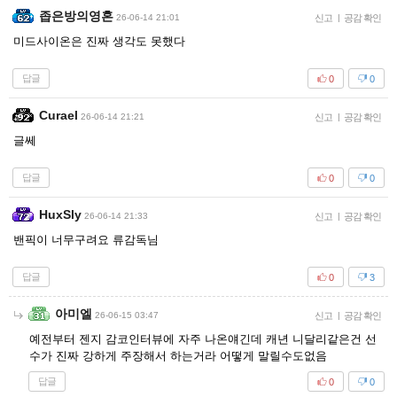
좁은방의영혼
26-06-14 21:01
신고
|
공감 확인
미드사이온은 진짜 생각도 못했다
답글
0
0
Curael
26-06-14 21:21
신고
|
공감 확인
글쎄
답글
0
0
HuxSly
26-06-14 21:33
신고
|
공감 확인
밴픽이 너무구려요 류감독님
답글
0
3
아미엘
26-06-15 03:47
신고
|
공감 확인
예전부터 젠지 감코인터뷰에 자주 나온얘긴데 캐년 니달리같은건 선
수가 진짜 강하게 주장해서 하는거라 어떻게 말릴수도없음
답글
0
0