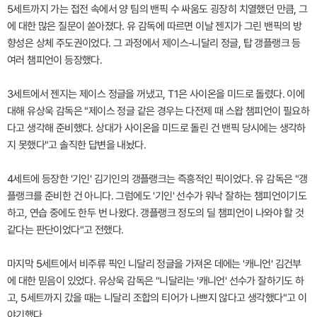
5세트까지 가는 접전 속에서 양 팀의 밴픽 수 싸움도 굉장히 치열했던 만큼, 그
에 대한 많은 질문이 쏟아졌다. 유 감독에 따르면 이날 젠지가 그린 밴픽의 방
향성은 상체 주도권이었다. 그 과정에서 제이스-니달리 정글, 탑 갱플랭크 등
여러 챔피언이 등장했다.
3세트에서 젠지는 제이스 정글을 꺼냈고, T1은 사이온을 미드로 돌렸다. 이에
대해 유상욱 감독은 "제이스 정글 같은 경우는 다전제 때 스왑 챔피언이 필요하
다고 생각해 준비했다. 상대가 사이온을 미드로 돌린 건 밴픽 당시에는 생각하
지 못했다"고 솔직한 답변을 내놨다.
4세트에 등장한 '기인' 김기인의 갱플랭크는 즉흥적인 픽이었다. 유 감독은 "갱
플랭크를 준비한 건 아니다. 그럼에도 '기인' 선수가 워낙 잘하는 챔피언이기도
하고, 연습 중에도 한두 번 나왔다. 갱플랭크 정도의 딜 챔피언이 나와야 할 것
같다는 판단이었다"고 전했다.
마지막 5세트에서 비주류 픽인 니달리 정글을 가져온 데에는 '캐니언' 김건부
에 대한 믿음이 있었다. 유상욱 감독은 "니달리는 '캐니언' 선수가 잘하기도 하
고, 5세트까지 갔을 때는 니달리 조합의 티어가 나쁘지 않다고 생각했다"고 이
야기했다.