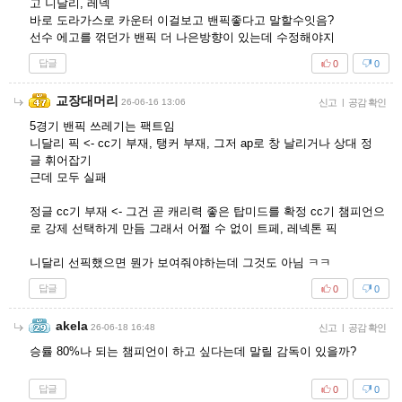
고 니달리, 레넥
바로 도라가스로 카운터 이걸보고 밴픽좋다고 말할수잇음?
선수 에고를 꺾던가 밴픽 더 나은방향이 있는데 수정해야지
답글
0
0
교장대머리
26-06-16 13:06
신고
|
공감 확인
5경기 밴픽 쓰레기는 팩트임
니달리 픽 <- cc기 부재, 탱커 부재, 그저 ap로 창 날리거나 상대 정
글 휘어잡기
근데 모두 실패
정글 cc기 부재 <- 그건 곧 캐리력 좋은 탑미드를 확정 cc기 챔피언으
로 강제 선택하게 만듬 그래서 어쩔 수 없이 트페, 레넥톤 픽
니달리 선픽했으면 뭔가 보여줘야하는데 그것도 아님 ㅋㅋ
답글
0
0
akela
26-06-18 16:48
신고
|
공감 확인
승률 80%나 되는 챔피언이 하고 싶다는데 말릴 감독이 있을까?
답글
0
0