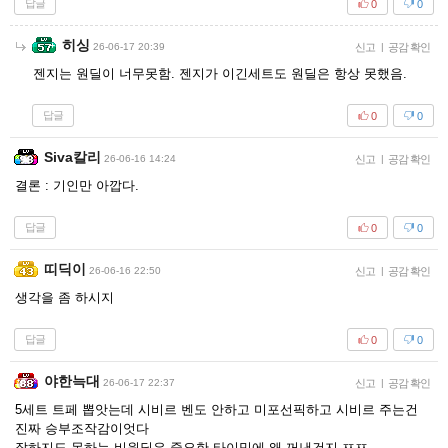
답글
0
0
히싱
26-06-17 20:39
신고
|
공감 확인
젠지는 원딜이 너무못함. 젠지가 이긴세트도 원딜은 항상 못했음.
답글
0
0
Siva칼리
26-06-16 14:24
신고
|
공감 확인
결론 : 기인만 아깝다.
답글
0
0
띠딕이
26-06-16 22:50
신고
|
공감 확인
생각을 좀 하시지
답글
0
0
야한늑대
26-06-17 22:37
신고
|
공감 확인
5세트 트페 뽑앗는데 시비르 벤도 안하고 미포선픽하고 시비르 주는건
진짜 승부조작감이엇다
잘하지도 못하는 비원딜은 중요한 타이밍에 왜 꺼낸건지 ㅉㅉ