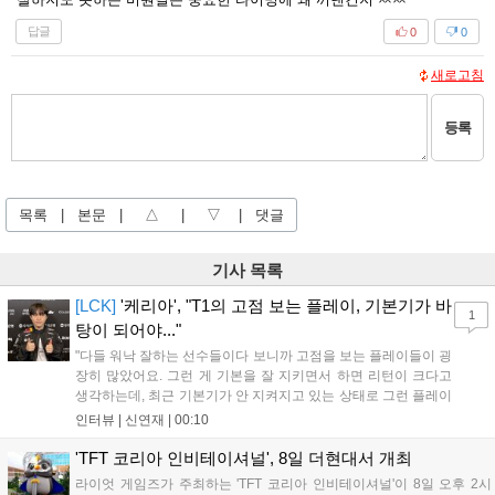
답글
0
0
새로고침
등록
목록
|
본문
|
△
|
▽
|
댓글
기사 목록
[LCK]
'케리아', "T1의 고점 보는 플레이, 기본기가 바
1
탕이 되어야..."
"다들 워낙 잘하는 선수들이다 보니까 고점을 보는 플레이들이 굉
장히 많았어요. 그런 게 기본을 잘 지키면서 하면 리턴이 크다고
생각하는데, 최근 기본기가 안 지켜지고 있는 상태로 그런 플레이
를 추구하다 보니까 팀적으로 안 좋은 사고가 계속 많이 났던 것
인터뷰 |
신연재
|
00:10
같습니다." T1은 6일 서울 종로구 치지직 롤파크에서 열린 '2026
LoL 챔피언스 코리아(LCK)'...
'TFT 코리아 인비테이셔널', 8일 더현대서 개최
라이엇 게임즈가 주최하는 'TFT 코리아 인비테이셔널'이 8일 오후 2시