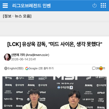
리그오브레전드
인벤
[정보 · 뉴스 모음]
[LCK]
유상욱 감독, "미드 사이온, 생각 못했다"
신연재 기자
(
Arra@inven.co.kr
)
2026-06-14 20:41
English(영문)
Google 선호 출처 추가
26
11