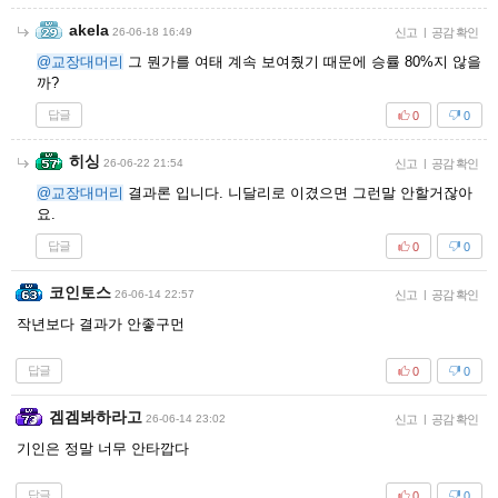
akela
26-06-18 16:49
신고
|
공감 확인
@교장대머리
그 뭔가를 여태 계속 보여줬기 때문에 승률 80%지 않을
까?
답글
0
0
히싱
26-06-22 21:54
신고
|
공감 확인
@교장대머리
결과론 입니다. 니달리로 이겼으면 그런말 안할거잖아
요.
답글
0
0
코인토스
26-06-14 22:57
신고
|
공감 확인
작년보다 결과가 안좋구먼
답글
0
0
겜겜봐하라고
26-06-14 23:02
신고
|
공감 확인
기인은 정말 너무 안타깝다
답글
0
0