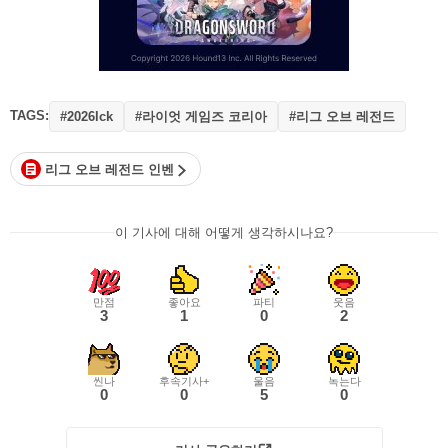
TAGS:
#라이엇 게임즈 코리아
#리그 오브 레전드
#2026lck
리그 오브 레전드 인벤
이 기사에 대해 어떻게 생각하시나요?
만점
좋아요
파티
웃음
3
1
0
2
씬나
후속기사+
울음
녹는다
0
0
5
0