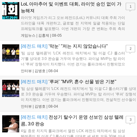
LoL 아마추어 및 이벤트 대회, 라이엇 승인 없이 가
1
능해져
라이엇 게임즈가 리그 오브 레전드(LoL) 커뮤니티 대회 주최 가이
드라인을 대폭 개편하고, 글로벌 전 지역에 일괄 적용되는 단일
프레임워크를 발표했다. 이번 개편의 가장 큰 변화는 주최 측의
자율성 보장이다. 그동안 대회를 개최할 때 필요했던 라이엇 게임
게임뉴스 |
김홍제
|
08-05
즈의 사전 승인 절차가 대부분 폐지되었으며, 주최 측은 간소화된
현황 양식만 제출하면 PC방 LAN 대회...
[레전드 매치]
'막눈' "저는 지지 않았습니다"
2
'팀 삼성 텔레콤'이 'LCK 레전드 매치'에서 '팀 이걸 CJ 롤스터
가'를 상대로 3:0 완승을 거두며 우승했다. 파이널 MVP는 탑 라이
너 '루퍼' 장형석이 차지했다. 이번 경기는 롤파크에서 진행되었으
며, 전설적인 선수들이 모여 수준 높은 경기력을 선보였다. 선수
인터뷰 |
김병호
|
08-04
들은 오랜만에 팬들과 소통하며 즐거운 시간을 보냈고, 향후에도
이러한 레전드 매치가 다시 열리기를 희망하며 경기를 성공적으
[레전드 매치]
'루퍼' "MVP, 혼수 선물 받은 기분"
로 마무리했다....
'팀 삼성 텔레콤'이 'LCK 레전드 매치'에서 '팀 이걸 CJ 롤스터가'를 상대
로 3:0 완승을 거두며 우승했다. 파이널 MVP는 탑 라이너 '루퍼' 장형석
이 차지했다. 이번 경기는 롤파크에서 진행되었으며, 전설적인 선수들이
모여 수준 높은 경기력을 선보였다. 선수들은 오랜만에 팬들과 소통하며
인터뷰 |
김병호
|
08-04
즐거운 시간을 보냈고, 향후에도 이러한 레전드 매치가 다시 열리기를
희망하며 경기를 성공적으로 마무리했다....
[레전드 매치]
전성기 탈수기 운영 선보인 삼성 텔레
3
콤, 3:0 완승
4일 종로 치지직 롤파크에서 열린 LCK 레전드 매치에서 팀 삼성
텔레콤이 팀 이걸 CJ 롤스터가를 상대로 세 세트 모두 30분 이내