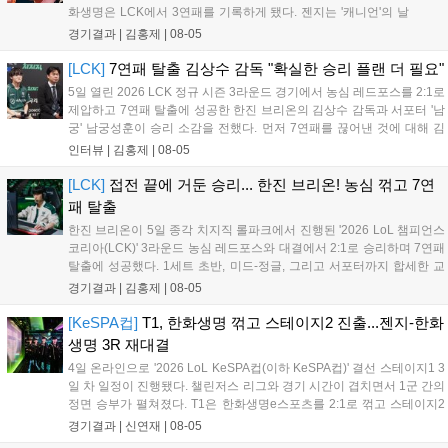
화생명은 LCK에서 3연패를 기록하게 됐다. 젠지는 '캐니언'의 날
카로운 갱킹으로 '제우스'의 럼블을 상대로 점멸까지 빼내고 킬을
경기결과 |
김홍제
|
08-05
기록했다. 한화생명은 '쵸비'의 애니비아 알을 빼고 미드에서 킬을
따냈고, 바텀 원딜끼리 1:1 교전...
[LCK]
7연패 탈출 김상수 감독 "확실한 승리 플랜 더 필요"
5일 열린 2026 LCK 정규 시즌 3라운드 경기에서 농심 레드포스를 2:1로
제압하고 7연패 탈출에 성공한 한진 브리온의 김상수 감독과 서포터 '남
궁' 남궁성훈이 승리 소감을 전했다. 먼저 7연패를 끊어낸 것에 대해 김
상수 감독은 "이겨서 정말 기쁘고 잘해준 선수들에게 고맙다"고 전했고,
인터뷰 |
김홍제
|
08-05
'남궁' 남궁성훈 역시 "연패를 끊어낼 수 있어서 기쁘다"라고 말...
[LCK]
접전 끝에 거둔 승리... 한진 브리온! 농심 꺾고 7연
패 탈출
한진 브리온이 5일 종각 치지직 롤파크에서 진행된 '2026 LoL 챔피언스
코리아(LCK)' 3라운드 농심 레드포스와 대결에서 2:1로 승리하며 7연패
탈출에 성공했다. 1세트 초반, 미드-정글, 그리고 서포터까지 합세한 교
전에서 서로 2킬씩 교환한 뒤 서로 팽팽한 상황이 이어졌다. 그리고 20
경기결과 |
김홍제
|
08-05
분 한진 브리온의 칼날부리 근처 한타에서 농심이 상대 바텀을...
[KeSPA컵]
T1, 한화생명 꺾고 스테이지2 진출...젠지-한화
생명 3R 재대결
4일 온라인으로 '2026 LoL KeSPA컵(이하 KeSPA컵)' 결선 스테이지1 3
일 차 일정이 진행됐다. 챌린저스 리그와 경기 시간이 겹치면서 1군 간의
정면 승부가 펼쳐졌다. T1은 한화생명e스포츠를 2:1로 꺾고 스테이지2
로 진출했고, 젠지 e스포츠는 DN 수퍼스를 완파하며 3라운드로 향했다.
경기결과 |
신연재
|
08-05
탈락전에서는 키움 DRX가 한진 브리온을 상대로 '패승...