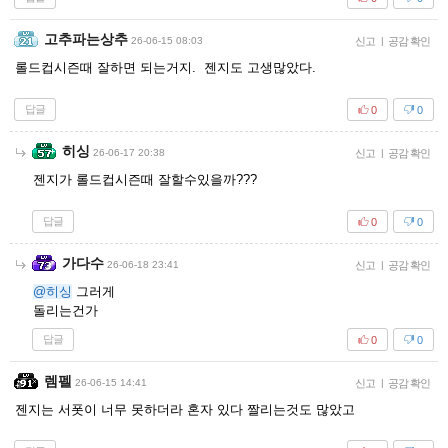
고추파는상추
26-06-15 08:03
신고
|
공감 확인
롤드컵시즌때 잘하면 되는거지. 젠지도 고생많았다.
답글
0
0
히싱
26-06-17 20:38
신고
|
공감 확인
젠지가 롤드컵시즌때 잘할수있을까???
답글
0
0
가다수
26-06-18 23:41
신고
|
공감 확인
@히싱
그러게
돌리는건가
답글
0
0
렘펠
26-06-15 14:41
신고
|
공감 확인
젠지는 서폿이 너무 못하더라 혼자 있다 짤리는것도 많았고