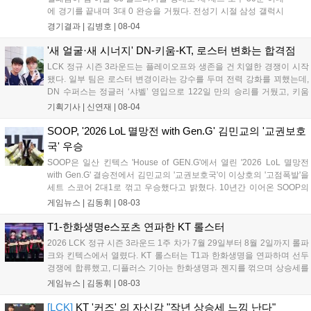
에 경기를 끝내며 3대 0 완승을 거뒀다. 전성기 시절 삼성 갤럭시
의 탈수기 운영을 재현한 팀 삼성 텔레콤은 전 라인의 고른 성장
경기결과 |
김병호
|
08-04
과 압도적인 운영 능력을 선보이며 상대를 제압했고, 3세트 블라
인드 픽까지 완벽하게 가져오며 압도적인 경기력으로 승리를 확
'새 얼굴·새 시너지' DN-키움-KT, 로스터 변화는 합격점
정 지었다....
LCK 정규 시즌 3라운드는 플레이오프와 생존을 건 치열한 경쟁이 시작
됐다. 일부 팀은 로스터 변경이라는 강수를 두며 전력 강화를 꾀했는데,
DN 수퍼스는 정글러 ‘샤벨’ 영입으로 122일 만의 승리를 거뒀고, 키움
DRX는 ‘에이밍’ 합류 후 즉각적인 승리를 따냈다. kt 롤스터는 내부 갈등
기획기사 |
신연재
|
08-04
으로 원딜을 ‘펜리르’로 교체했으나 T1과 한화생명을 연파하며 우려를
불식시켰다. 오는 5일부터 3라운드 2주 차가 시작되는 가운데, 변화를
SOOP, '2026 LoL 멸망전 with Gen.G' 김민교의 '교권보호
준 팀들이 상승세를 이어갈지 주목된다....
국' 우승
SOOP은 일산 킨텍스 'House of GEN.G'에서 열린 '2026 LoL 멸망전
with Gen.G' 결승전에서 김민교의 '교권보호국'이 이상호의 '고점폭발'을
세트 스코어 2대1로 꺾고 우승했다고 밝혔다. 10년간 이어온 SOOP의
대표 e스포츠 콘텐츠인 멸망전은 스트리머들이 팀을 구성해 대결하는
게임뉴스 |
김동휘
|
08-03
방식으로, 이번 결승은 Gen.G와의 협업으로 진행됐다. 우승팀 교권보호
국은 상금 2,500만 원과 젠지 선수 합동 방송 기회를 얻었으며, 파이널
T1-한화생명e스포츠 연파한 KT 롤스터
MVP는 김레인이 선정되었다. 이번 행사는 많은 팬들의 관심을 모으며
2026 LCK 정규 시즌 3라운드 1주 차가 7월 29일부터 8월 2일까지 롤파
성황리에 종료되었다....
크와 킨텍스에서 열렸다. KT 롤스터는 T1과 한화생명을 연파하며 선두
경쟁에 합류했고, 디플러스 기아는 한화생명과 젠지를 꺾으며 상승세를
입증했다. 라이즈 그룹에서는 농심 레드포스가 유일하게 2연승을 기록
게임뉴스 |
김동휘
|
08-03
했으며, DN 수퍼스는 18연패를 끊고 4개월 만에 귀중한 승리를 챙겼다.
이번 주 차에는 루시드의 통산 2,000어시스트와 리헨즈의 통산 500킬
[LCK]
KT '커즈' 의 자신감 "작년 상승세 느낌 난다"