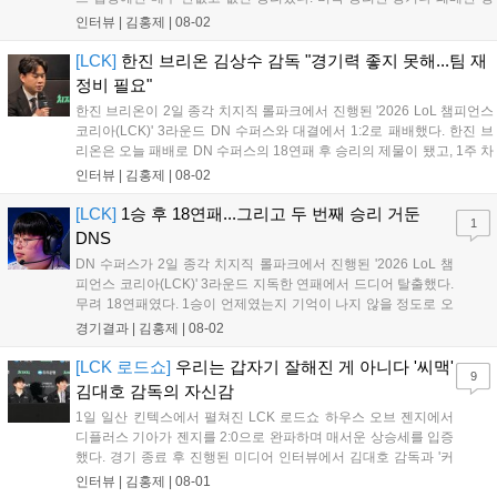
기에서 여전히 아쉬운 점도 있었지만, 오랜만에 거둔 승리였기 때문에
인터뷰 |
김홍제
|
08-02
승리 자체도 의미가 있었고, 유병준 감독대행은 "긴장을 늦추지 않겠
다"고...
[LCK]
한진 브리온 김상수 감독 "경기력 좋지 못해...팀 재
정비 필요"
한진 브리온이 2일 종각 치지직 롤파크에서 진행된 '2026 LoL 챔피언스
코리아(LCK)' 3라운드 DN 수퍼스와 대결에서 1:2로 패배했다. 한진 브
리온은 오늘 패배로 DN 수퍼스의 18연패 후 승리의 제물이 됐고, 1주 차
에 2패를 당하며 좋지 못한 출발을 알렸다. 이하 한진 브리온 김상수 감
인터뷰 |
김홍제
|
08-02
독과 '캐스팅' 신민제의 인터뷰 전문이다. Q. 오늘 경기...
[LCK]
1승 후 18연패...그리고 두 번째 승리 거둔
1
DNS
DN 수퍼스가 2일 종각 치지직 롤파크에서 진행된 '2026 LoL 챔
피언스 코리아(LCK)' 3라운드 지독한 연패에서 드디어 탈출했다.
무려 18연패였다. 1승이 언제였는지 기억이 나지 않을 정도로 오
래전이 맛봤던 승리의 달콤함을 3라운드 시작 후 두 번째 경기만
경기결과 |
김홍제
|
08-02
에 맛봤다. 한진 브리온은 초반 DNS의 바텀 듀오를 잡아 2킬을
기록했고, DNS는 미드 전...
[LCK 로드쇼]
우리는 갑자기 잘해진 게 아니다 '씨맥'
9
김대호 감독의 자신감
1일 일산 킨텍스에서 펼쳐진 LCK 로드쇼 하우스 오브 젠지에서
디플러스 기아가 젠지를 2:0으로 완파하며 매서운 상승세를 입증
했다. 경기 종료 후 진행된 미디어 인터뷰에서 김대호 감독과 '커
리어' 오형석은 승리 소감과 함께 최근 눈부신 경기력 향상의 비
인터뷰 |
김홍제
|
08-01