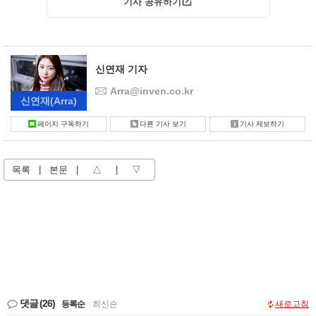
기사 공유하기
신연재 기자
Arra@inven.co.kr
신연재
(Arra)
페이지 구독하기
다른 기사 보기
기사 제보하기
목록
|
본문
|
△
|
▽
댓글
(26)
등록순
|
최신순
새로고침