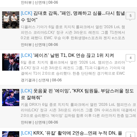
지만, 젠지 e스포츠의 홈 경기에서 원정 승리를 챙기며 분위기를
인터뷰 |
신연재
|
08-06
다잡은 T1은 이날 게임에서는 경기력이 완전히 제 궤도에 오른 듯
한 모습이었다. 다음은...
[LCK]
김대호 감독, "패인, 명쾌하고 심플...다시 힘낼
5
수 있어"
디플러스 기아가 6일 종로 치지직 롤파크에서 열린 '2026 LoL 챔
피언스 코리아(LCK)' 정규 시즌 3라운드 레전드 그룹 T1전에서
0:2로 패했다. EWC 우승 이후 한화생명e스포츠와 젠지 e스포츠
를 잡아내며 기세를 끌어올렸지만, 경기력이 제 궤도에 오른 T1은
인터뷰 |
신연재
|
08-06
확실히 강했다. 경기 종료 후 기자회견에 참석한 김대호 감독은
"오늘 져서 너무 아쉽다"...
[LCK]
'페이즈' 날뛴 T1, DK 연승 끊고 1위 지켜
4
6일 종로 치지직 롤파크에서 열린 '2026 LoL 챔피언스 코리아
(LCK)' 정규 시즌 3라운드 레전드 그룹, T1과 디플러스 기아의 대
결에서 T1이 2:0으로 승리했다. 한층 단단해진 경기력으로 EWC
우승을 기점으로 파죽지세의 연승을 이어가던 디플러스 기아를
경기결과 |
신연재
|
08-06
잠재웠다. 1세트, T1이 앞서갔다. 바텀 듀오 킬로 주도권을 잡은
T1은 첫 드래곤을 두드렸...
[LCK]
웃음꽃 핀 '에이밍', "KRX 팀원들, 부담스러울 정도
로 잘해줘"
키움 DRX가 6일 종로 치지직 롤파크에서 열린 '2026 LoL 챔피언스 코
리아(LCK)' 정규 시즌 3라운드 라이즈 그룹 DN 수퍼스와의 대결에서
2:0으로 승리했다. '에이밍' 김하람 합류 이후 다른 라인까지 한층 업그레
이드 된 경기력을 보여주며 기분 좋은 2연승을 달렸다. 경기 종료 후 기
인터뷰 |
신연재
|
08-06
자실을 찾은 '에이밍'은 한층 밝아진 모습이었다. "합류한 지...
[LCK]
KRX, '유칼' 활약에 2연승...연패 누적 DN, 플
1