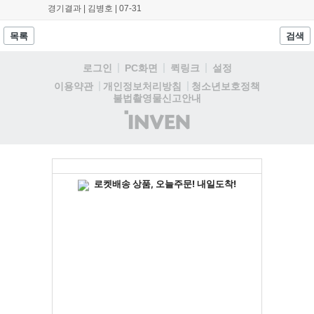
세워 반격했습니다. 마지막 3세트에서 프로그의 슈퍼플레이로 승
경기결과 |
김병호
|
07-31
기를 잡은 KRX는 31분경 한타 대승으로 경기를 마무리했습니다.
유칼의 안정적인 활약이 돋보인 이번 경기는 향후 리그 순위 경쟁
목록
검색
에 큰 영향을 미칠 전망입니다....
로그인
PC화면
퀵링크
설정
청소년보호정책
이용약관
개인정보처리방침
불법촬영물신고안내
(주)
인
벤