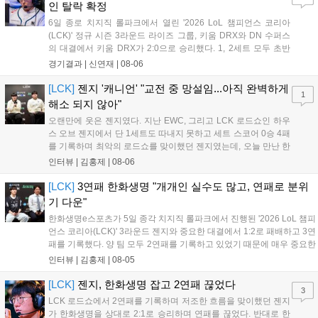
인 탈락 확정
6일 종로 치지직 롤파크에서 열린 '2026 LoL 챔피언스 코리아
(LCK)' 정규 시즌 3라운드 라이즈 그룹, 키움 DRX와 DN 수퍼스
의 대결에서 키움 DRX가 2:0으로 승리했다. 1, 2세트 모두 초반
부터 앞서나갔고, 별다른 위기 없이 승리를 꿰찼다. DN 수퍼스는
경기결과 |
신연재
|
08-06
이번 패배로 플레이-인 진출 실패를 확정했다. 1세트, 키움 DRX
의 출발이 매우 좋...
[LCK]
젠지 '캐니언' "교전 중 망설임...아직 완벽하게
1
해소 되지 않아"
오랜만에 웃은 젠지였다. 지난 EWC, 그리고 LCK 로드쇼인 하우
스 오브 젠지에서 단 1세트도 따내지 못하고 세트 스코어 0승 4패
를 기록하며 최악의 로드쇼를 맞이했던 젠지였는데, 오늘 만난 한
화생명e스포츠를 2:1로 잡고 오랜만에 승리의 달콤함을 맛봤다.
인터뷰 |
김홍제
|
08-06
연패 탈출 소감에 대해 유상욱 감독은 "팀에 매우 중요한 경기였
는데, 승리를 거두면서 전반적인 분위...
[LCK]
3연패 한화생명 "개개인 실수도 많고, 연패로 분위
기 다운"
한화생명e스포츠가 5일 종각 치지직 롤파크에서 진행된 '2026 LoL 챔피
언스 코리아(LCK)' 3라운드 젠지와 중요한 대결에서 1:2로 패배하고 3연
패를 기록했다. 양 팀 모두 2연패를 기록하고 있었기 때문에 매우 중요한
경기였는데, 연패를 탈출하고 웃은 팀은 젠지였다. 한화생명e스포츠 윤
인터뷰 |
김홍제
|
08-05
성영 감독은 금일 패배에 대해 밴픽이 가장 문제였다고 말하며 패인...
[LCK]
젠지, 한화생명 잡고 2연패 끊었다
3
LCK 로드쇼에서 2연패를 기록하며 저조한 흐름을 맞이했던 젠지
가 한화생명을 상대로 2:1로 승리하며 연패를 끊었다. 반대로 한