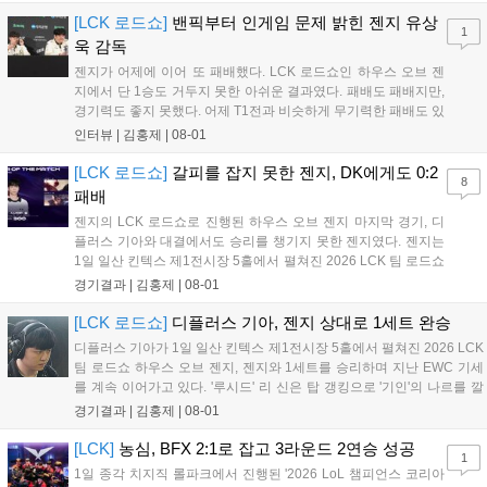
결, 그리고 팀의 성장 과정에 대한 진솔한 이야기를 전했다. Q. 하
우스 오브 젠지에서 2:0으로 승리한...
[LCK 로드쇼]
밴픽부터 인게임 문제 밝힌 젠지 유상
1
욱 감독
젠지가 어제에 이어 또 패배했다. LCK 로드쇼인 하우스 오브 젠
지에서 단 1승도 거두지 못한 아쉬운 결과였다. 패배도 패배지만,
경기력도 좋지 못했다. 어제 T1전과 비슷하게 무기력한 패배도 있
었고, 팀적인 움직임이 많이 둔해보이며 평소 알던 젠지의 모습은
인터뷰 |
김홍제
|
08-01
아니었다. 이하 젠지 유상욱 감독과 '기인' 김기인의 인터뷰 전문
이다. Q. 오늘 경기에 대한 총평...
[LCK 로드쇼]
갈피를 잡지 못한 젠지, DK에게도 0:2
8
패배
젠지의 LCK 로드쇼로 진행된 하우스 오브 젠지 마지막 경기, 디
플러스 기아와 대결에서도 승리를 챙기지 못한 젠지였다. 젠지는
1일 일산 킨텍스 제1전시장 5홀에서 펼쳐진 2026 LCK 팀 로드쇼
하우스 오브 젠지 디플러스 기아와 3라운드 경기에서 0:2로 완패
경기결과 |
김홍제
|
08-01
했다. 2세트 초반, 서로 굉장히 공격적인 움직임을 보여줬다. 미드
부터 바텀, 탑 모두 교전이...
[LCK 로드쇼]
디플러스 기아, 젠지 상대로 1세트 완승
디플러스 기아가 1일 일산 킨텍스 제1전시장 5홀에서 펼쳐진 2026 LCK
팀 로드쇼 하우스 오브 젠지, 젠지와 1세트를 승리하며 지난 EWC 기세
를 계속 이어가고 있다. '루시드' 리 신은 탑 갱킹으로 '기인'의 나르를 깔
끔하게 잡았다. 그리고 '캐니언'의 스카너가 바텀으로 향했을 때 리 신이
경기결과 |
김홍제
|
08-01
다시 탑으로 향해 다이브로 나르를 또 잡았다. 대신 젠지는...
[LCK]
농심, BFX 2:1로 잡고 3라운드 2연승 성공
1
1일 종각 치지직 롤파크에서 진행된 '2026 LoL 챔피언스 코리아