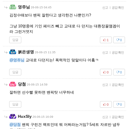
영쥬님
26-06-15 04:45
신고
|
공감 확인
김정수때보다 밴픽 잘한다고 생각한건 나뿐인가?
그냥 10명중에 기인 페이즈 빼고 교대로 다 던지는 대환장꿀잼겜이
라 그런거엿지
답글
1
0
붉은생명
26-06-15 11:35
신고
|
공감 확인
@영쥬님
교대로 다던지는! 폭력적인 맞말이다 어흌ㅋ
답글
0
0
당첨
26-06-15 14:59
신고
|
공감 확인
잘하면 선수빨 못하면 밴픽탓 너무하네
답글
0
0
HuxSly
26-06-15 16:09
신고
|
공감 확인
@당첨
밴픽 구린건 팩트인데 뭐 어쩌라는거임? 5세트 자르반 냅두