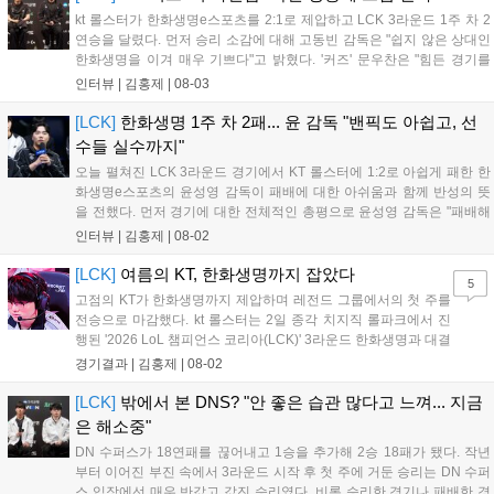
달성 등 주요 기록도 함께 작성되었다....
kt 롤스터가 한화생명e스포츠를 2:1로 제압하고 LCK 3라운드 1주 차 2
연승을 달렸다. 먼저 승리 소감에 대해 고동빈 감독은 "쉽지 않은 상대인
한화생명을 이겨 매우 기쁘다"고 밝혔다. '커즈' 문우찬은 "힘든 경기를
예상했고 실제로도 쉽지 않았지만, 우리의 장점을 잘 살려 승리해 기분
인터뷰 |
김홍제
|
08-03
이 좋다"고 전했다. 이날 승리의 가장 큰 요인으로 고동빈 감독은...
[LCK]
한화생명 1주 차 2패... 윤 감독 "밴픽도 아쉽고, 선
수들 실수까지"
오늘 펼쳐진 LCK 3라운드 경기에서 KT 롤스터에 1:2로 아쉽게 패한 한
화생명e스포츠의 윤성영 감독이 패배에 대한 아쉬움과 함께 반성의 뜻
을 전했다. 먼저 경기에 대한 전체적인 총평으로 윤성영 감독은 "패배해
서 아쉽지만, 부족한 부분을 잘 보완해 다음 경기에서는 반드시 승리하
인터뷰 |
김홍제
|
08-02
겠다"고 말했다. 이어진 패인 분석에서 윤성영 감독은 "밴픽 과정에서 다
소 아쉬...
[LCK]
여름의 KT, 한화생명까지 잡았다
5
고점의 KT가 한화생명까지 제압하며 레전드 그룹에서의 첫 주를
전승으로 마감했다. kt 롤스터는 2일 종각 치지직 롤파크에서 진
행된 '2026 LoL 챔피언스 코리아(LCK)' 3라운드 한화생명과 대결
에서 2:1로 승리하며 상승세를 이어가게 됐다. kt 롤스터는 초반에
경기결과 |
김홍제
|
08-02
'카나비'의 자르반을 두 번이나 잡아 미드-정글에서 기분이 좋았
다. 그리고 KT는 탑에서...
[LCK]
밖에서 본 DNS? "안 좋은 습관 많다고 느껴... 지금
은 해소중"
DN 수퍼스가 18연패를 끊어내고 1승을 추가해 2승 18패가 됐다. 작년
부터 이어진 부진 속에서 3라운드 시작 후 첫 주에 거둔 승리는 DN 수퍼
스 입장에선 매우 반값고 값진 승리였다. 비록 승리한 경기나 패배한 경