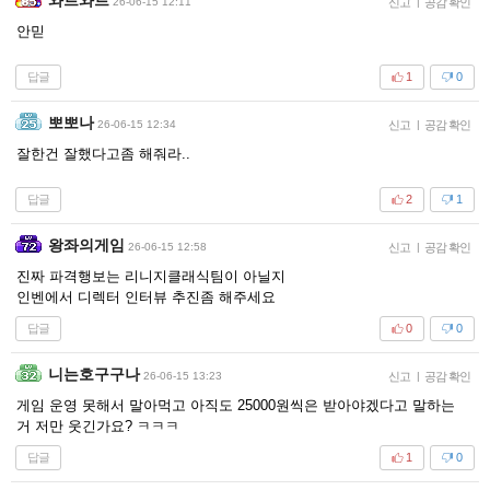
26-06-15 12:11
신고
|
공감 확인
안믿
답글
1
0
뽀뽀나
26-06-15 12:34
신고
|
공감 확인
잘한건 잘했다고좀 해줘라..
답글
2
1
왕좌의게임
26-06-15 12:58
신고
|
공감 확인
진짜 파격행보는 리니지클래식팀이 아닐지
인벤에서 디렉터 인터뷰 추진좀 해주세요
답글
0
0
니는호구구나
26-06-15 13:23
신고
|
공감 확인
게임 운영 못해서 말아먹고 아직도 25000원씩은 받아야겠다고 말하는
거 저만 웃긴가요? ㅋㅋㅋ
답글
1
0