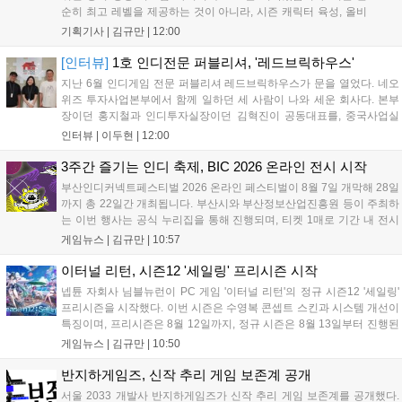
순히 최고 레벨을 제공하는 것이 아니라, 시즌 캐릭터 육성, 올비
아 아카데미 수료, 아침의 나라 설화 진행 등 4단계 과정을 통해
기획기사 |
김규만
|
12:00
게임에 적응하며 공방합 750을 목표로 성장하는 구조입니다. 이
용자는 과제를 완수하며 동(V) 투발라 장비와 검은별 무기, 카라
[인터뷰]
1호 인디전문 퍼블리셔, '레드브릭하우스'
자드 장신구 등을 획득해 주요 콘텐츠에 진입할 수 있습니다....
지난 6월 인디게임 전문 퍼블리셔 레드브릭하우스가 문을 열었다. 네오
위즈 투자사업본부에서 함께 일하던 세 사람이 나와 세운 회사다. 본부
장이던 홍지철과 인디투자실장이던 김혁진이 공동대표를, 중국사업실
장이던 이민정이 이사를 맡았다. 출범 한 달여 만에 위메이드맥스의 전
인터뷰 |
이두현
|
12:00
략적 투자와 카카오벤처스 등 5개 벤처캐피털의 재무적 투자가 연달아
들어왔다. 서비스 중인...
3주간 즐기는 인디 축제, BIC 2026 온라인 전시 시작
부산인디커넥트페스티벌 2026 온라인 페스티벌이 8월 7일 개막해 28일
까지 총 22일간 개최됩니다. 부산시와 부산정보산업진흥원 등이 주최하
는 이번 행사는 공식 누리집을 통해 진행되며, 티켓 1매로 기간 내 전시
작을 제한 없이 체험할 수 있습니다. 일반 및 루키 부문 등 다양한 인디게
게임뉴스 |
김규만
|
10:57
임을 선보이며 개발자와의 소통 기능도 제공합니다. 장소 제약 없이 전
세계 누구나 참여 가능한 이번 행사는 역대 최대 규모로 열려 인디게임
이터널 리턴, 시즌12 '세일링' 프리시즌 시작
생태계 확장에 기여할 전망입니다....
넵튠 자회사 님블뉴런이 PC 게임 '이터널 리턴'의 정규 시즌12 '세일링'
프리시즌을 시작했다. 이번 시즌은 수영복 콘셉트 스킨과 시스템 개선이
특징이며, 프리시즌은 8월 12일까지, 정규 시즌은 8월 13일부터 진행된
다. 실험체 관찰일지 추가와 후반부 전략 강화를 위한 다중 크로노 스피
게임뉴스 |
김규만
|
10:50
어 도입 등 다양한 업데이트와 풍성한 이벤트가 마련되어 이용자들의 기
대를 모으고 있다....
반지하게임즈, 신작 추리 게임 보존계 공개
서울 2033 개발사 반지하게임즈가 신작 추리 게임 보존계를 공개했다.