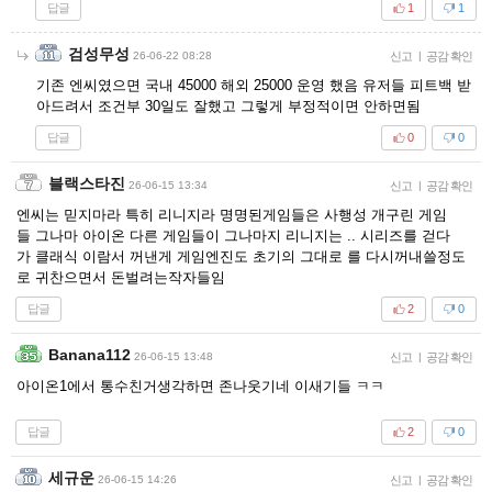
답글
1
1
검성무성
26-06-22 08:28
신고
|
공감 확인
기존 엔씨였으면 국내 45000 해외 25000 운영 했음 유저들 피트백 받
아드려서 조건부 30일도 잘했고 그렇게 부정적이면 안하면됨
답글
0
0
블랙스타진
26-06-15 13:34
신고
|
공감 확인
엔씨는 믿지마라 특히 리니지라 명명된게임들은 사행성 개구린 게임
들 그나마 아이온 다른 게임들이 그나마지 리니지는 .. 시리즈를 걷다
가 클래식 이람서 꺼낸게 게임엔진도 초기의 그대로 를 다시꺼내쓸정도
로 귀찬으면서 돈벌려는작자들임
답글
2
0
Banana112
26-06-15 13:48
신고
|
공감 확인
아이온1에서 통수친거생각하면 존나웃기네 이새기들 ㅋㅋ
답글
2
0
세규운
26-06-15 14:26
신고
|
공감 확인