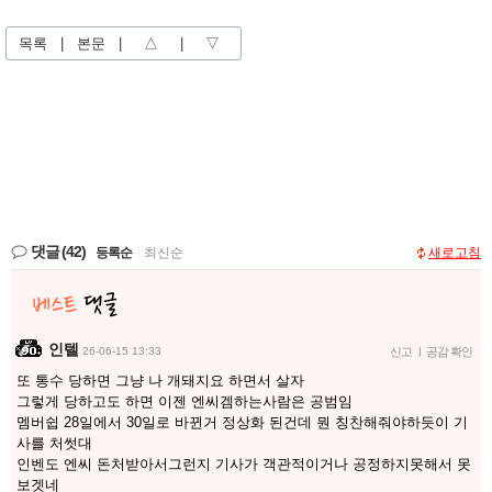
목록
|
본문
|
△
|
▽
댓글
(42)
등록순
|
최신순
새로고침
인텔
26-06-15 13:33
신고
|
공감 확인
또 통수 당하면 그냥 나 개돼지요 하면서 살자
그렇게 당하고도 하면 이젠 엔씨겜하는사람은 공범임
멤버쉽 28일에서 30일로 바뀐거 정상화 된건데 뭔 칭찬해줘야하듯이 기
사를 처썻대
인벤도 엔씨 돈처받아서그런지 기사가 객관적이거나 공정하지못해서 못
보겟네