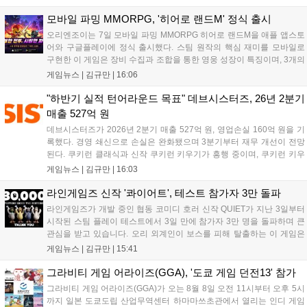
이며 출시를 기념해 접속 시 영웅 경험치와 다이아몬드 등 다양한 성장
지원 보상을 제공한다. 상세 내용은 공식 커뮤니티에서 확인 가능하다....
모바일 파밍 MMORPG, '히어로 랜드M' 정식 출시
오리엔조이는 7일 모바일 파밍 MMORPG 히어로 랜드M을 애플 앱스토
어와 구글플레이에 정식 출시했다. 스팀 원작의 핵심 재미를 모바일로
구현한 이 게임은 장비 수집과 조합을 통한 영웅 성장이 특징이며, 3개의
무기 스킬을 활용한 전략적 전투와 길드전 등 다양한 콘텐츠를 제공한
게임뉴스 |
김규만
|
16:06
다. 정식 출시를 기념해 사전예약자 50만 명 달성 보상을 포함한 다양한
혜택을 지급하며, 상세 내용은 공식 라운지에서 확인할 수 있다. 이용자
"하반기 실적 턴어라운드 목표" 데브시스터즈, 26년 2분기
는 게임 접속 및 주요 콘텐츠 플레이를 통해 성장을 지원받을 수 있다....
매출 527억 원
데브시스터즈가 2026년 2분기 매출 527억 원, 영업손실 160억 원을 기
록했다. 경영 쇄신으로 손실은 완화됐으며 3분기부터 재무 개선이 전망
된다. 쿠키런 클래식과 신작 쿠키런 키우기가 흥행 중이며, 쿠키런 키우
기는 13일 첫 업데이트를 시작으로 2주 간격의 콘텐츠를 제공한다. 또한
게임뉴스 |
김규만
|
16:03
9월 미국 로블록스 개발자 컨퍼런스에 참여해 IP 생태계를 확장할 계획
이다. 회사는 비용 효율화와 신작 흥행을 통해 하반기 실적 턴어라운드
라인게임즈 신작 '콰이어트', 테스트 참가자 3만 돌파
를 이끌 방침이다....
라인게임즈가 개발 중인 협동 코미디 호러 신작 QUIET가 지난 3일부터
시작된 스팀 플레이 테스트에서 3일 만에 참가자 3만 명을 돌파하며 큰
관심을 받고 있습니다. 오리 외계인이 보스를 피해 탈출하는 이 게임은
최대 4인 협동을 지원하며, 소음 관리와 물리 법칙을 활용한 전략적 플레
게임뉴스 |
김규만
|
15:41
이가 핵심입니다. 라인게임즈는 수집된 이용자 피드백을 반영해 게임성
을 개선 중이며, 상세 정보는 스팀 페이지에서 확인 가능합니다....
그라비티 게임 어라이즈(GGA), '도쿄 게임 던전13' 참가
그라비티 게임 어라이즈(GGA)가 오는 8월 8일 오전 11시부터 오후 5시
까지 일본 도쿄도립 산업무역센터 하마마쓰초관에서 열리는 인디 게임