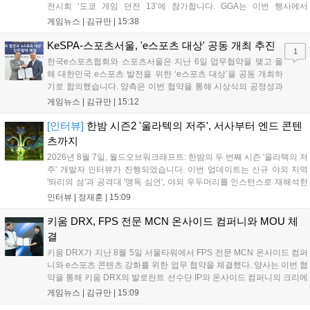
전시회 ‘도쿄 게임 던전 13’에 참가합니다. GGA는 이번 행사에서
‘JALECO ARCADE COLLECTION’ 시리즈의 미공개 작품 12종을 최초
게임뉴스 |
김규만
|
15:38
공개하며, ‘다함께 쿠키요미. 월드 한국 Ver.’ 등 다양한 인디 게임을 선보
입니다. 시연 참여 관람객에게는 선착순으로 특별 굿즈를 증정하며, 인
KeSPA-스포츠서울, 'e스포츠 대상' 공동 개최 추진
1
디 게임 생태계 활성화와 신규 타이틀 반응 확인을 목표로 합니다....
한국e스포츠협회와 스포츠서울은 지난 6일 업무협약을 맺고 올
해 대한민국 e스포츠 발전을 위한 ‘e스포츠 대상’을 공동 개최하
기로 합의했습니다. 양측은 이번 협약을 통해 시상식의 공정성과
전문성을 강화하고 MZ세대를 겨냥한 미디어 영향력을 확대해 e
게임뉴스 |
김규만
|
15:12
스포츠 전 종목을 아우르는 대표 연례 행사로 육성할 계획입니다.
김영만 회장은 10년 만에 재추진되는 이번 시상식이 e스포츠의
[인터뷰]
한밤 시즌2 '울라텍의 저주', 서사부터 엔드 콘텐
성과와 가치를 널리 알리는 권위 있는 행사가 되도록 노력하겠다
츠까지
고 밝혔습니다....
2026년 8월 7일, 월드오브워크래프트: 한밤의 두 번째 시즌 '울라텍의 저
주' 개발자 인터뷰가 진행되었습니다. 이번 업데이트는 신규 야외 지역
'똬리의 섬'과 공격대 '맹독 심연', 야외 우두머리를 인스턴스로 재해석한
'소굴'을 포함합니다. 개발진은 하우징 시스템 개선 및 신화+ 던전 로테이
인터뷰 |
정재훈
|
15:09
션, 공격대 보상 강화 등을 예고하며, 한국 팬들의 열정적인 성원에 감사
를 표했습니다....
키움 DRX, FPS 전문 MCN 온사이드 컴퍼니와 MOU 체
결
키움 DRX가 지난 8월 5일 서울타워에서 FPS 전문 MCN 온사이드 컴퍼
니와 e스포츠 콘텐츠 강화를 위한 업무 협약을 체결했다. 양사는 이번 협
약을 통해 키움 DRX의 발로란트 선수단 IP와 온사이드 컴퍼니의 크리에
이터 네트워크를 결합하여 정규 및 특별 콘텐츠를 공동 기획한다. 또한
게임뉴스 |
김규만
|
15:09
디지털 콘텐츠 제작을 넘어 팬들이 직접 참여하는 오프라인 행사 등 온·