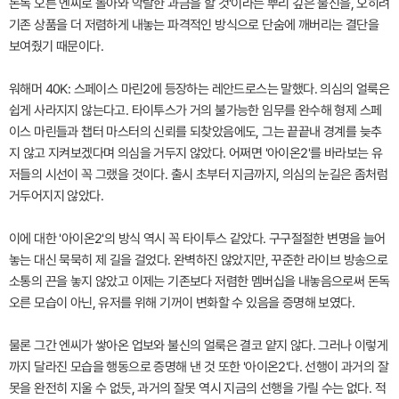
돈독 오른 엔씨로 돌아와 악랄한 과금을 할 것'이라는 뿌리 깊은 불신을, 오히려
기존 상품을 더 저렴하게 내놓는 파격적인 방식으로 단숨에 깨버리는 결단을
보여줬기 때문이다.
워해머 40K: 스페이스 마린2에 등장하는 레안드로스는 말했다. 의심의 얼룩은
쉽게 사라지지 않는다고. 타이투스가 거의 불가능한 임무를 완수해 형제 스페
이스 마린들과 챕터 마스터의 신뢰를 되찾았음에도, 그는 끝끝내 경계를 늦추
지 않고 지켜보겠다며 의심을 거두지 않았다. 어쩌면 '아이온2'를 바라보는 유
저들의 시선이 꼭 그랬을 것이다. 출시 초부터 지금까지, 의심의 눈길은 좀처럼
거두어지지 않았다.
이에 대한 '아이온2'의 방식 역시 꼭 타이투스 같았다. 구구절절한 변명을 늘어
놓는 대신 묵묵히 제 길을 걸었다. 완벽하진 않았지만, 꾸준한 라이브 방송으로
소통의 끈을 놓지 않았고 이제는 기존보다 저렴한 멤버십을 내놓음으로써 돈독
오른 모습이 아닌, 유저를 위해 기꺼이 변화할 수 있음을 증명해 보였다.
물론 그간 엔씨가 쌓아온 업보와 불신의 얼룩은 결코 얕지 않다. 그러나 이렇게
까지 달라진 모습을 행동으로 증명해 낸 것 또한 '아이온2'다. 선행이 과거의 잘
못을 완전히 지울 수 없듯, 과거의 잘못 역시 지금의 선행을 가릴 수는 없다. 적