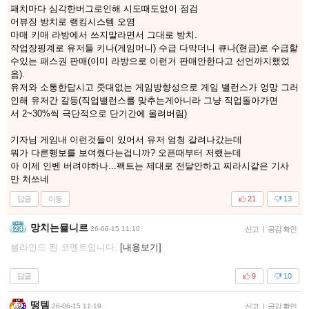
패치마다 심각한버그로인해 시도때도없이 점검
어뷰징 방치로 랭킹시스템 오염
마매 키매 라방에서 쓰지말라면서 그대로 방치.
작업장핑계로 유저들 키나(게임머니) 수급 다막더니 큐나(현금)로 수급할
수있는 패스권 판매(이미 라방으로 이런거 판매안한다고 선언까지했었
음).
유저와 소통한답시고 줏대없는 게임방향성으로 게임 밸런스가 엉망 그러
인해 유저간 갈등(직업밸런스를 맞추는게아니라 그냥 직업돌아가면
서 2~30%씩 극단적으로 단기간에 올려버림)
기자님 게임내 이런것들이 있어서 유저 엄청 갈려나갔는데
뭐가 다른행보를 보여줬다는겁니까? 오픈때부터 저랬는데
아 이제 인벤 버려야하나...팩트는 제대로 전달안하고 찌라시같은 기사
만 처쓰네
답글
이동
21
13
망치는묠니르
26-06-15 11:10
신고
|
공감 확인
블라인드 된 코멘트입니다.
[내용보기]
답글
9
10
떵템
26-06-15 11:19
신고
|
공감 확인