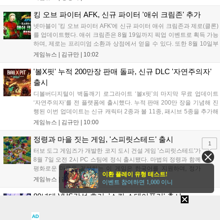
다. 현재 25개 이상의 프로젝트에 도입된 이 서비스는 사후 대응
중심의 운영 방식을 사전 대비 체계로 전환하며 데이터 기반의 효
킹 오브 파이터 AFK, 신규 파이터 '애쉬 크림존' 추가
율적인 의사결정을 지원하고 있습니다....
넷마블이 '킹 오브 파이터 AFK'에 신규 파이터 애쉬 크림존과 제로(클론)
를 업데이트했다. 애쉬 크림존은 8월 19일까지 픽업 이벤트로 획득 가능
하며, 제로는 프리미엄 소환과 상점에서 얻을 수 있다. 또한 8월 10일부
터 14일까지 럭키 엘피 이벤트로 론을, 13일부터 26일까지 트로피칼 아
게임뉴스 |
김규만
|
10:02
일랜드 이벤트로 펫 블레이즈와 팝시를 선보일 예정이다. 이번 업데이트
로 전략적 전투의 재미가 더욱 강화될 것으로 기대된다....
'볼X핏' 누적 200만장 판매 돌파, 신규 DLC '자연주의자'
출시
디볼버디지털이 벽돌깨기 로그라이트 ‘볼x핏’의 마지막 무료 업데이트
‘자연주의자’를 전 플랫폼에 출시했다. 누적 판매 200만 장을 기념해 진
행된 이번 업데이트는 신규 캐릭터 2종과 볼 11종, 패시브 5종을 추가해
전략적 재미를 높였다. 게임은 PC와 콘솔, 모바일에서 한글판으로 즐길
게임뉴스 |
김규만
|
10:00
수 있으며, 개발사는 조만간 게임과 관련한 새로운 소식을 전할 예정이
라고 밝혀 향후 행보에 기대감을 모으고 있다. 상세 정보는 공식 홈페이
정령과 마을 짓는 게임, '스피릿스테드' 출시
1
지에서 확인 가능하다....
터보 도그 게임즈가 개발한 코지 도시 건설 게임 '스피릿스테드'가
8월 7일 오전 2시 PC 스팀에 정식 출시됐다. 마법의 정령과 함께
평화로운 마을을 건설하는 이 게임은 한국어를 지원하며, 정가
이환 플레이 유형 테스트!
10,700원에서 10% 할인된 9,630원에 판매된다. 플레이어는 어
게임뉴스 |
김규만
|
09:57
이벤트 참여하면 1,000 이니
드벤처 모드와 크리에이티브 모드를 통해 자유롭게 마을을 꾸미
고 정령을 활용해 공동체를 성장시킬 수 있다. 따뜻한 손그림 그
80년대 VHS감성 호러, '스킨 스테이플러' 출시
래픽이 특징이며, 부담 없이 즐길 수 있는 힐링 게임으로 기대를
1980년대 VHS 슬래셔 영화와 초기 3D 호러 게임 감성을 결합한 더 스
모으고 있다....
킨 스테이플러가 스팀에 정식 출시됐다. 테인티드 팩트가 개발하고 어셈
AD