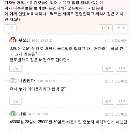
기자님 게임내 이런것들이 있어서 유저 엄청 갈려나갔는데
뭐가 다른행보를 보여줬다는겁니까? 오픈때부터 저랬는데
아 이제 인벤 버려야하나...팩트는 제대로 전달안하고 찌라시같은 기사
만 처쓰네
답글
21
13
부모님
26-06-15 17:23
신고
|
공감 확인
30일에 2.5만원으로 바뀐건 글로벌화 할려고 하는거다라는 글을 봤는
데 그게 맞는듯?
글로벌하고 같은 버전으로 간다면~
답글
0
0
너만팬다
26-06-16 06:07
신고
|
공감 확인
혹시 누가 아이온하라고 협박 중?
답글
0
0
나덜
26-06-16 09:45
신고
|
공감 확인
45000원 28일이 25000원 30일로 바뀐거면 충분히 파격적인거 아닌감