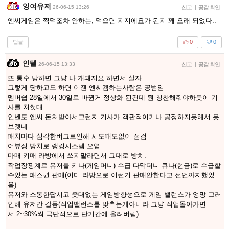
잉여유저
26-06-15 13:26
신고
|
공감 확인
엔씨게임은 찍먹조차 안하는, 먹으면 지지에요가 된지 꽤 오래 되었다..
답글
0
0
인텔
26-06-15 13:33
신고
|
공감 확인
또 통수 당하면 그냥 나 개돼지요 하면서 살자
그렇게 당하고도 하면 이젠 엔씨겜하는사람은 공범임
멤버쉽 28일에서 30일로 바뀐거 정상화 된건데 뭔 칭찬해줘야하듯이 기
사를 처썻대
인벤도 엔씨 돈처받아서그런지 기사가 객관적이거나 공정하지못해서 못
보겟네
패치마다 심각한버그로인해 시도때도없이 점검
어뷰징 방치로 랭킹시스템 오염
마매 키매 라방에서 쓰지말라면서 그대로 방치.
작업장핑계로 유저들 키나(게임머니) 수급 다막더니 큐나(현금)로 수급할
수있는 패스권 판매(이미 라방으로 이런거 판매안한다고 선언까지했었
음).
유저와 소통한답시고 줏대없는 게임방향성으로 게임 밸런스가 엉망 그러
인해 유저간 갈등(직업밸런스를 맞추는게아니라 그냥 직업돌아가면
서 2~30%씩 극단적으로 단기간에 올려버림)