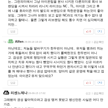
는.. 그런의미에서 그냥 아이온팀을 분사 시키든 다른의미로 회사 브
랜딩을 시켜서 차라리 리니지 라이크는 NC , TL, 아이온 그리고 후
에 나올 호라이즌 까지 별도의 브랜딩으로 착한운영을 하는것이 좋아
보임.. 그래야 그나마 브랜드 보고 같은 NC라도 여기는 통수 없다 생
각하고 할테니.. 물론 그렇게 리브랜딩 해도 통수 치면 더 심각해지겠
지만...
답글
0
1
Alfen
26-06-18 18:16
신고
|
공감 확인
아닌데요;; 저놈들 발바꾸기가 한두번이 아닌데.. 유저들 꽹과리 치는
거에 휘둘려서 줏대 없이 패치 했다가 롤백한것도 한두번이 아니
고. 검성은 강제로 탱밍아웃 시키고 살황은 그렇게 문제 많은데도 방
치하고 치유 자부는 줬다 뺐었다 시너지도 줬다 뺐었다. 신규 아르카
나 안낸다고 했다가 내고 꾸역꾸역 하던거 완자시키고 왜 이렇게 너프
를 쳐 해대나 했더니 권성 업데이트. 양아치 같은 운영에 학을 때고 접
었는데. 아이온2 유저 맞으세요?
답글
1
0
리센느제나
26-06-15 17:02
신고
|
공감 확인
그래봤자 권성 팔아먹으려고 검성 탱커 못받고 병신만든 사실은 어디 안
가죠.