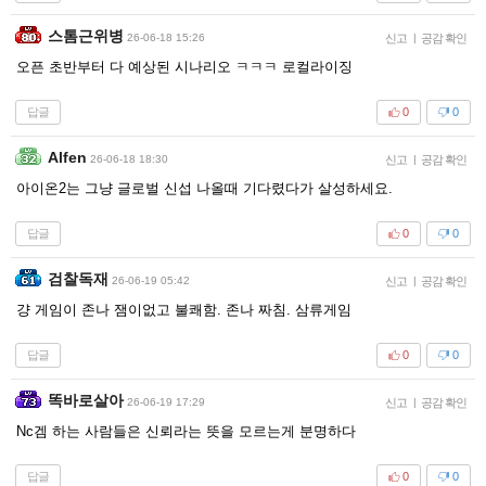
스톰근위병
26-06-18 15:26
신고
|
공감 확인
오픈 초반부터 다 예상된 시나리오 ㅋㅋㅋ 로컬라이징
답글
0
0
Alfen
26-06-18 18:30
신고
|
공감 확인
아이온2는 그냥 글로벌 신섭 나올때 기다렸다가 살성하세요.
답글
0
0
검찰독재
26-06-19 05:42
신고
|
공감 확인
걍 게임이 존나 잼이없고 불쾌함. 존나 짜침. 삼류게임
답글
0
0
똑바로살아
26-06-19 17:29
신고
|
공감 확인
Nc겜 하는 사람들은 신뢰라는 뜻을 모르는게 분명하다
답글
0
0