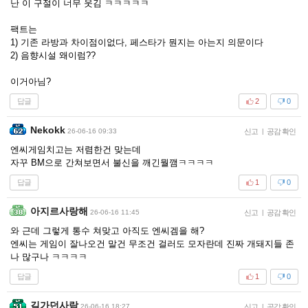
난 이 구절이 너무 웃김 ㅋㅋㅋㅋㅋ
팩트는
1) 기존 라방과 차이점이없다, 페스타가 뭔지는 아는지 의문이다
2) 음향시설 왜이럼??
이거아님?
답글
2
0
Nekokk
26-06-16 09:33
신고
|
공감 확인
엔씨게임치고는 저렴한건 맞는데
자꾸 BM으로 간쳐보면서 불신을 깨긴뭘깸ㅋㅋㅋㅋ
답글
1
0
아지르사랑해
26-06-16 11:45
신고
|
공감 확인
와 근데 그렇게 통수 쳐맞고 아직도 엔씨겜을 해?
엔씨는 게임이 잘나오건 말건 무조건 걸러도 모자란데 진짜 개돼지들 존
나 많구나 ㅋㅋㅋㅋ
답글
1
0
길가던사람
26-06-16 18:27
신고
|
공감 확인