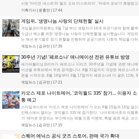
시된 '아이언 네스트'와 '필드 오브 미스트리아', '커세어 코브'가 호평받고
있습니다. 한편, 7일 출시된 '마블 투혼'은 태그 시스템에 대한 호불호가
기획기사 |
윤홍만
|
17:44
갈리며 복합적 평가를 기록 중입니다. 유비소프트의 '고스트리콘: 와일드
랜드'는 7년 만의 대규모 업데이트 '라스트 라이츠'와 함께 95% 할인 중
게임위, '생명나눔 사랑의 단체헌혈' 실시
입니다....
게임물관리위원회는 8월 7일 부산 센텀지구 16개 유관기관과 함께 혈액
수급난 해소를 위한 '생명나눔 사랑의 단체헌혈'을 실시했습니다. 게임위
는 매년 분기별로 정기 헌혈을 진행하며 공공기관의 사회적 책임을 다하
고 있으며, 이번 행사에는 영화진흥위원회 등 14개 기관 임직원이 동참
게임뉴스 |
김규만
|
17:35
해 생명 나눔을 실천했습니다. 서태건 위원장은 이웃의 생명을 지키는
따뜻한 실천에 참여한 모든 임직원에게 감사의 뜻을 전하며 헌혈 문화
30주년 기념! '페르소나' 애니메이션 전편 유튜브 방영
확산에 앞장섰습니다....
세가퍼블리싱코리아가 페르소나 시리즈 30주년을 기념해 관련 애니메
이션을 유튜브에서 무료 공개합니다. 8월 31일까지 극장판 페르소나3 4
편을 시작으로, 8월 18일부터 9월 17일까지 페르소나4 더 골든 12화, 9
월 15일부터 10월 14일까지 페르소나5 시리즈가 순차 공개됩니다. 또한
게임뉴스 |
김규만
|
17:21
8월 16일까지 SNS를 통해 축하 메시지를 모집하며, 선정된 내용은 기념
영상 및 대형 전광판에 소개될 예정입니다....
카오스 제로 나이트메어, '코믹월드 335' 참가... 이용자 소
통 예고
스마일게이트의 ‘카오스 제로 나이트메어’가 오는 8월 15일과 16일 일산
킨텍스에서 열리는 ‘코믹월드 335’에 참가한다. ‘나이트메어호의 여름휴
가’ 테마로 운영되는 부스에서는 레벨 인증 이벤트, 특별 음료 제공, 코스
프레 모델 포토존 등 다채로운 행사가 진행된다. 유명 코스어 7인이 캐릭
게임뉴스 |
김규만
|
17:15
터로 변신해 이용자를 맞이하며, SNS 인증 시 추가 굿즈도 증정한다. 자
세한 정보는 공식 커뮤니티에서 확인 가능하다....
스퀘어 에닉스 공식 굿즈 스토어, 판매 국가 확대