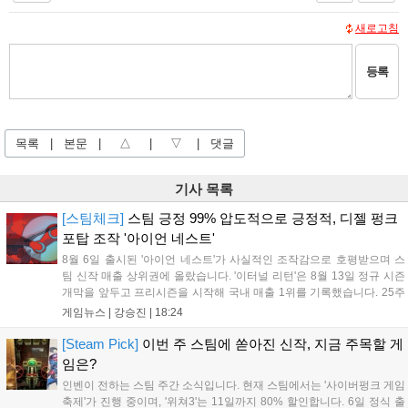
새로고침
등록
목록
|
본문
|
△
|
▽
|
댓글
기사 목록
[스팀체크]
스팀 긍정 99% 압도적으로 긍정적, 디젤 펑크
포탑 조작 '아이언 네스트'
8월 6일 출시된 '아이언 네스트'가 사실적인 조작감으로 호평받으며 스
팀 신작 매출 상위권에 올랐습니다. '이터널 리턴'은 8월 13일 정규 시즌
개막을 앞두고 프리시즌을 시작해 국내 매출 1위를 기록했습니다. 25주
년을 맞은 '고스트 리콘' 시리즈는 8월 6일 쇼케이스와 함께 대규모 할인
게임뉴스 |
강승진
|
18:24
을 진행하며 순위가 급상승했고, 신작 '마블 투혼: 파이팅 소울즈'와 레트
로 수리 시뮬레이션 '리스토리'도 스팀에 정식 출시되었습니다....
[Steam Pick]
이번 주 스팀에 쏟아진 신작, 지금 주목할 게
임은?
인벤이 전하는 스팀 주간 소식입니다. 현재 스팀에서는 '사이버펑크 게임
축제'가 진행 중이며, '위쳐3'는 11일까지 80% 할인합니다. 6일 정식 출