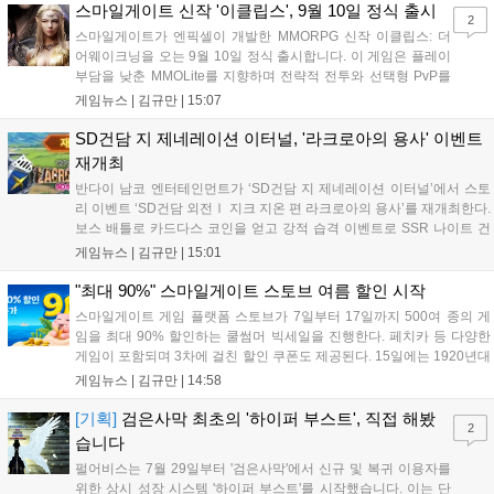
오프라인 연계 프로그램을 순차적으로 선보이며 e스포츠 생태계 확장에
스마일게이트 신작 '이클립스', 9월 10일 정식 출시
2
나설 계획이다....
스마일게이트가 엔픽셀이 개발한 MMORPG 신작 이클립스: 더
어웨이크닝을 오는 9월 10일 정식 출시합니다. 이 게임은 플레이
부담을 낮춘 MMOLite를 지향하며 전략적 전투와 선택형 PvP를
특징으로 합니다. 현재 공식 홈페이지와 앱 마켓에서 사전등록을
게임뉴스 |
김규만
|
15:07
진행 중이며 참여자에게는 초월 소환권 등 다양한 보상을 제공합
니다. 또한 카카오톡 채널 추가 시 주차별 스페셜 쿠폰과 한정 스
SD건담 지 제네레이션 이터널, '라크로아의 용사' 이벤트
킨, 경품 이벤트 등 풍성한 혜택을 마련해 이용자들의 기대를 모
재개최
으고 있습니다....
반다이 남코 엔터테인먼트가 ‘SD건담 지 제네레이션 이터널’에서 스토
리 이벤트 ‘SD건담 외전Ⅰ 지크 지온 편 라크로아의 용사’를 재개최한다.
보스 배틀로 카드다스 코인을 얻고 강적 습격 이벤트로 SSR 나이트 건
담을 획득할 수 있다. 로그인 보너스로 최대 다이아 3,000개를 지급하며,
게임뉴스 |
김규만
|
15:01
8월 31일까지 실물대 유니콘 건담 입상 피날레를 기념해 SSR 유닛을 전
원 증정한다. 또한 9월 30일까지 공식 유튜브에서 특별 프로그램을 시청
"최대 90%" 스마일게이트 스토브 여름 할인 시작
할 수 있다....
스마일게이트 게임 플랫폼 스토브가 7일부터 17일까지 500여 종의 게
임을 최대 90% 할인하는 쿨썸머 빅세일을 진행한다. 페치카 등 다양한
게임이 포함되며 3차에 걸친 할인 쿠폰도 제공된다. 15일에는 1920년대
경성 배경의 신작 그날의 신문이 출시되며, 15일부터 17일까지는 국내
게임뉴스 |
김규만
|
14:58
개발사 게임을 위한 시크릿 쿠폰도 추가 발행될 예정이다. 자세한 내용
은 공식 페이지에서 확인 가능하다....
[기획]
검은사막 최초의 '하이퍼 부스트', 직접 해봤
2
습니다
펄어비스는 7월 29일부터 '검은사막'에서 신규 및 복귀 이용자를
위한 상시 성장 시스템 '하이퍼 부스트'를 시작했습니다. 이는 단