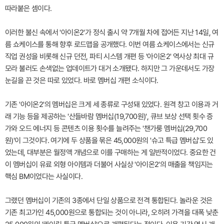
따라붙은 셈이다.
이러한 불신 속에서 '아이온2'가 정식 출시 약 7개월 차에 접어든 지난 14일, 여
름 쇼케이스를 통해 향후 로드맵을 공개했다. 이번 여름 쇼케이스에서는 신규
직업 권성을 비롯해 신규 던전, 파티 시스템 개편 등 '아이온2' 역사상 최대 규
모라 불러도 손색없는 업데이트가 대거 소개됐다. 하지만 그 가운데서도 가장
눈길을 끈 것은 따로 있었다. 바로 멤버십 개편 소식이다.
기존 '아이온2'의 멤버십은 크게 세 종류로 구성돼 있었다. 원격 창고 이용과 거
래 기능 등을 제공하는 '산들바람 멤버십(19,700원)', 큐브 보상 선택 횟수 증
가와 오드 에너지 등 콘텐츠 이용 횟수를 늘려주는 '챈가룽 멤버십(29,700
원)'이 그것이다. 여기에 두 상품을 묶은 45,000원의 '슈고 특급 멤버십'도 있
었는데, 대부분은 월정액 개념으로 이를 구매하는 게 일반적이었다. 중요한 건
이 멤버십이 유료 외형 아이템과 더불어 사실상 '아이온2'의 매출을 책임지는
핵심 BM이었다는 사실이다.
그랬던 멤버십이 기존의 3종에서 단일 상품으로 전격 통합된다. 놀라운 것은
기존 최고가인 45,000원으로 통합되는 것이 아니라, 오히려 가격을 대폭 낮춘