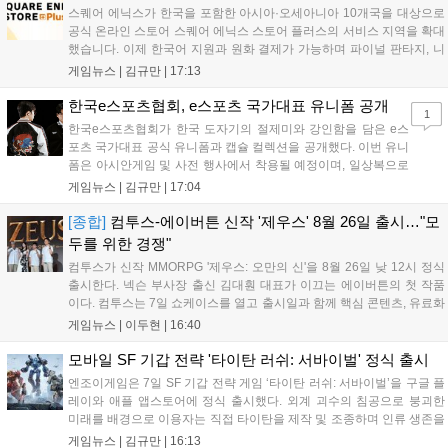
스퀘어 에닉스가 한국을 포함한 아시아·오세아니아 10개국을 대상으로
공식 온라인 스토어 스퀘어 에닉스 스토어 플러스의 서비스 지역을 확대
했습니다. 이제 한국어 지원과 원화 결제가 가능하며 파이널 판타지, 니
어 등 주요 게임의 피규어, 굿즈를 구매할 수 있습니다. 신상품이 순차적
게임뉴스 |
김규만
|
17:13
으로 추가될 예정이며 이용자는 사이트에서 국가를 한국으로 설정해 이
용 가능합니다....
한국e스포츠협회, e스포츠 국가대표 유니폼 공개
1
한국e스포츠협회가 한국 도자기의 절제미와 강인함을 담은 e스
포츠 국가대표 공식 유니폼과 캡슐 컬렉션을 공개했다. 이번 유니
폼은 아시안게임 및 사전 행사에서 착용될 예정이며, 일상복으로
구성된 컬렉션은 오는 8월 28일부터 골스튜디오 공식 홈페이지
게임뉴스 |
김규만
|
17:04
와 무신사, 오프라인 매장에서 판매된다. 다만 아시안게임 결선에
서는 대회 규정에 따라 별도의 유니폼을 착용할 계획이다....
[종합]
컴투스-에이버튼 신작 '제우스' 8월 26일 출시…"모
두를 위한 경쟁"
컴투스가 신작 MMORPG '제우스: 오만의 신'을 8월 26일 낮 12시 정식
출시한다. 넥슨 부사장 출신 김대훤 대표가 이끄는 에이버튼의 첫 작품
이다. 컴투스는 7일 쇼케이스를 열고 출시일과 함께 핵심 콘텐츠, 유료화
정책, 운영 방향을 공개했다. 캐릭터명 선점은 8월 13일 오후 8시 시작한
게임뉴스 |
이두현
|
16:40
다. '제우스: 오만의 신'은 최고신 제우스의 오만으로 균열이...
모바일 SF 기갑 전략 '타이탄 러쉬: 서바이벌' 정식 출시
엔조이게임은 7일 SF 기갑 전략 게임 ‘타이탄 러쉬: 서바이벌’을 구글 플
레이와 애플 앱스토어에 정식 출시했다. 외계 괴수의 침공으로 붕괴한
미래를 배경으로 이용자는 직접 타이탄을 제작 및 조종하며 인류 생존을
위한 전투를 펼친다. 지휘관 모집, 피난처 운영, 연맹 협동 콘텐츠가 특징
게임뉴스 |
김규만
|
16:13