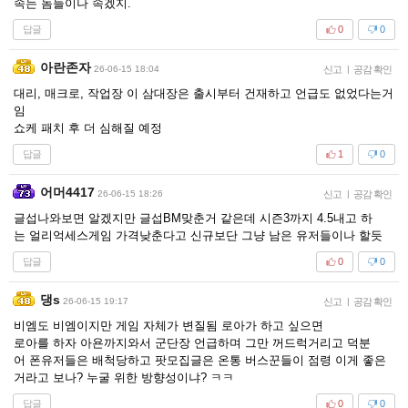
속는 놈들이나 속겠지.
답글
0
0
아란존자
26-06-15 18:04
신고
|
공감 확인
대리, 매크로, 작업장 이 삼대장은 출시부터 건재하고 언급도 없었다는거
임
쇼케 패치 후 더 심해질 예정
답글
1
0
어머4417
26-06-15 18:26
신고
|
공감 확인
글섭나와보면 알겠지만 글섭BM맞춘거 같은데 시즌3까지 4.5내고 하
는 얼리억세스게임 가격낮춘다고 신규보단 그냥 남은 유저들이나 할듯
답글
0
0
댕s
26-06-15 19:17
신고
|
공감 확인
비엠도 비엠이지만 게임 자체가 변질됨 로아가 하고 싶으면
로아를 하자 아욘까지와서 군단장 언급하며 그만 꺼드럭거리고 덕분
어 폰유저들은 배척당하고 팟모집글은 온통 버스꾼들이 점령 이게 좋은
거라고 보나? 누굴 위한 방향성이냐? ㅋㅋ
답글
0
0