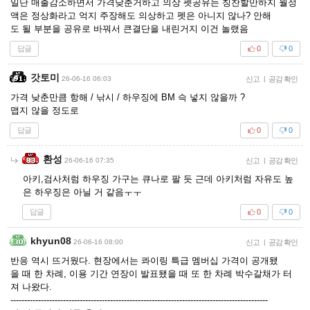
일단 매출감소하면서 가격낮춘거하고 의상 펫공유는 칭찬할만하지 월정
액은 정상화라고 억지 주장해도 의상하고 펫은 아니지 않나? 안해
도 될 부분을 공유로 바꿔서 큰결단을 내린거지 이건 놀랬음
답글
0
0
갓토미
26-06-16 06:03
신고
|
공감 확인
가격 낮춘만큼 항해 / 낚시 / 하우징에 BM 슥 넣지 않을까 ?
맵지 않을 정도로
답글
0
0
환성
26-06-16 07:35
신고
|
공감 확인
아키,검사처럼 하우징 가구는 큐나로 팔 듯 근데 아키처럼 자유도 높
은 하우징은 아닐 거 같음ㅜㅜ
답글
0
0
khyun08
26-06-16 08:00
신고
|
공감 확인
반응 역시 뜨거웠다. 현장에서는 콰이링 특급 멤버십 가격이 공개됐
을 때 한 차례, 이용 기간 연장이 발표됐을 때 또 한 차례 박수갈채가 터
져 나왔다.
---------------------------------------------------------------------------------------------