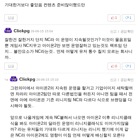
기대한거보다 좋았음 컨텐츠 준비많이했드만
답글
1
1
Clickpg
26-06-15 15:04
신고
|
공감 확인
잘한건 잘한거지 단지 NC라 이 운영이 지속될것인가? 이것이 물음표일
뿐 게임사 NC지우고 아이온2만 보면 운영잘하고 있는것도 팩트임 단
지... 불안요소가 NC라는것.. 언제 어떻게 유저 통수 칠지 모르는 회사니
까..
답글
0
1
Clickpg
26-06-15 15:10
신고
|
공감 확인
그런의미에서 아이온2의 지속된 운영을 할거고 기업이미지 세탁할꺼
면 차라리 아이온2팀만 따로 다른법인을 하든지 아니면 팀을 때서 전
면에 아에 아이온은 기존 리니지팀 NC와 다르다 식으로 브랜딩을 다
시해야 될듯..
앞으로 나올게임에 계속 NC붙혀서 나오면 아이온2 이후 리니지클래
식을 봐도 아이온2의 달라진 운영이 리니지클래식도 이어가지않을
까? 라는 유저들의 기대와 다르게 리니지는 리니지 했기에 이게 같
은 NC라 아이온2에도 영향이 미침 언제 어떻게 배신할지 모른다