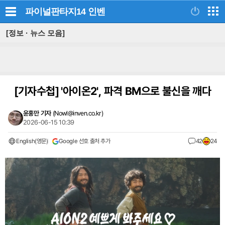
파이널판타지14
인벤
[정보 · 뉴스 모음]
[기자수첩]
'아이온2', 파격 BM으로 불신을 깨다
윤홍만 기자
(
Nowl@inven.co.kr
)
2026-06-15 10:39
English(영문)
Google 선호 출처 추가
42
24