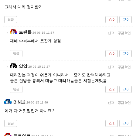
그래서 대리 정지함?
답글
0
0
트랜돌
26-06-15 11:37
신고
|
공감 확인
쟤네 수뇌부에서 못잡게 할걸
답글
0
0
앜앜
26-06-15 17:27
신고
|
공감 확인
대리잡는 과정이 쉬운게 아니라서... 증거도 완벽해야되고..
물론 인방을 통해서 대놓고 대리하놈들은 쳐잡는게맞음
답글
2
0
BIN12
26-06-15 11:46
신고
|
공감 확인
이거 다 거짓말인거 아시죠?
답글
1
0
와르와르