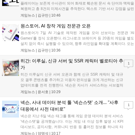
플레이어는 보존계 수사관이 되어 화재로 훼손된 문서 속 단어와 맥락을
복원하고 총 8건의 미제사건을 추적한다. 텍스트 기반 서사 강점을 살린
이번 게임은 정보 조합과 사건 재구성이 핵심이며, 현재 스팀 상점 페이
게임뉴스 |
김규만
|
10:46
지가 공개되었다. 반지하게임즈는 2027년 상반기 정식 출시를 목표로
개발에 박차를 가하고 있다....
원스토어, AI 창작 게임 전문관 오픈
원스토어가 7일 AI 기술로 제작된 게임을 모아 선보이는 전문관 ‘AI
Games’를 정식 오픈했다. 라그나로크 브레이커 등 20종의 게임을 별도
설치 없이 즉시 실행할 수 있으며, 향후 라인업을 확대할 계획이다. 오는
11일부터는 게임 실행 시 할인 쿠폰을 지급하는 오픈 기념 이벤트도 진
게임뉴스 |
김규만
|
10:36
행된다. 이번 서비스는 누구나 AI를 활용해 게임을 제작하고 유통할 수
있는 환경을 조성해 창작자와 이용자 모두에게 새로운 경험을 제공할 것
히간: 이루실, 신규 서버 및 SSR 캐릭터 벨로티아 추
1
으로 기대된다....
가
히간 이루실이 신규 서버 오픈과 함께 신규 SSR 캐릭터 및 대규
모 결투 콘텐츠를 추가하고 이용자 편의성을 크게 개선하는 신규
업데이트를 전격 진행한다. 넥슨은 자사가 서비스하는 서브컬처
게임 히간 이루실에 신규 서버 'world3'을 개설하고 신규 캐릭터
게임뉴스 |
윤서호
|
10:29
및 이벤트 스토리를 포함한 대규모 콘텐츠 업데이트를 적용했다.
이번 업데이트를 통해 어둠 속 서큐버스...
넥슨, 사내 데이터 분석 툴 '넥슨스탯' 소개... "사후
1
대응에서 사전 대비로"
넥슨은 지난 6일 넥슨 태그를 통해 게임 운영 데이터 분석 서비스
'넥슨스탯'을 공개했습니다. 이는 게임 내 이상 징후 발생 시 KPI
대시보드, 공지사항, 커뮤니티 반응 등 흩어진 정보를 하나의 타
임라인에 연결해 원인을 빠르게 파악하도록 돕는 관제 허브입니
게임뉴스 |
양영석
|
10:17