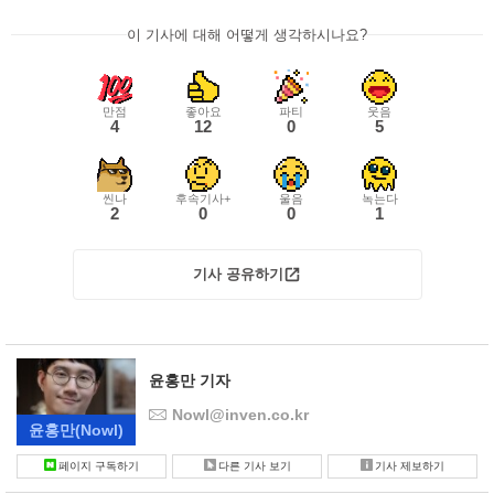
이 기사에 대해 어떻게 생각하시나요?
만점
좋아요
파티
웃음
4
12
0
5
씬나
후속기사+
울음
녹는다
2
0
0
1
기사 공유하기
윤홍만 기자
Nowl@inven.co.kr
윤홍만
(Nowl)
페이지 구독하기
다른 기사 보기
기사 제보하기