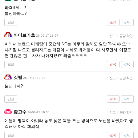
파격BM ...?
불신타파...?
답글
2
0
바이브카흐
26-06-17 11:57
신고
|
공감 확인
이래서 브랜드 마케팅이 중요해 NC는 아무리 잘해도 일단 '막내야 또속
냐?' 말 나오고 블리자드는 개같이 내놔도 유저들이 다 사주면서 '이정도
면 괜찮은 편... 차차 나아지겠죠' 해줌ㅋㅋㅋㅋ
답글
0
0
깃털
26-06-17 19:32
신고
|
공감 확인
불신타파?
답글
0
0
좆고수
26-06-17 19:34
신고
|
공감 확인
얘들이 맹독이 아니라 농도 낮은 독을 푸는 방식으로 노선을 바꿨다고 생
각해서 아직 회의적
답글
0
0