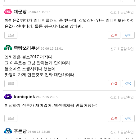
대군장
26-06-15 19:17
신고
|
공감 확인
아이온2 하다가 리니지클래식 좀 했는데. 작업장만 있는 리니지보단 아이
온2가 선녀더라. 물론 붉은사막으로 갔다만.
답글
0
0
죽빵쓰리쿠션
26-06-15 22:01
신고
|
공감 확인
엔씨겜은 블소2017 까지다
그 이후로는 그냥 안하는게 답이더라
블소네오 소생시키나 했는데
맛탱이 가게 만든것도 진짜 대단하더라
답글
2
0
boniepink
26-06-15 23:09
신고
|
공감 확인
이상하게 전투가 재미없어. 액션겜처럼 만들어놨는데
답글
0
0
푸른당
26-06-15 23:35
신고
|
공감 확인