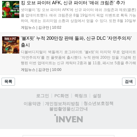
중심의 운영 방식을 사전 대비 체계로 전환하며 데이터 기반의 효
킹 오브 파이터 AFK, 신규 파이터 '애쉬 크림존' 추가
율적인 의사결정을 지원하고 있습니다....
넷마블이 '킹 오브 파이터 AFK'에 신규 파이터 애쉬 크림존과 제로(클론)
를 업데이트했다. 애쉬 크림존은 8월 19일까지 픽업 이벤트로 획득 가능
하며, 제로는 프리미엄 소환과 상점에서 얻을 수 있다. 또한 8월 10일부
터 14일까지 럭키 엘피 이벤트로 론을, 13일부터 26일까지 트로피칼 아
게임뉴스 |
김규만
|
10:02
일랜드 이벤트로 펫 블레이즈와 팝시를 선보일 예정이다. 이번 업데이트
로 전략적 전투의 재미가 더욱 강화될 것으로 기대된다....
'볼X핏' 누적 200만장 판매 돌파, 신규 DLC '자연주의자'
출시
디볼버디지털이 벽돌깨기 로그라이트 ‘볼x핏’의 마지막 무료 업데이트
‘자연주의자’를 전 플랫폼에 출시했다. 누적 판매 200만 장을 기념해 진
행된 이번 업데이트는 신규 캐릭터 2종과 볼 11종, 패시브 5종을 추가해
전략적 재미를 높였다. 게임은 PC와 콘솔, 모바일에서 한글판으로 즐길
게임뉴스 |
김규만
|
10:00
수 있으며, 개발사는 조만간 게임과 관련한 새로운 소식을 전할 예정이
라고 밝혀 향후 행보에 기대감을 모으고 있다. 상세 정보는 공식 홈페이
목록
검색
지에서 확인 가능하다....
로그인
PC화면
퀵링크
설정
청소년보호정책
이용약관
개인정보처리방침
불법촬영물신고안내
(주)
인
벤