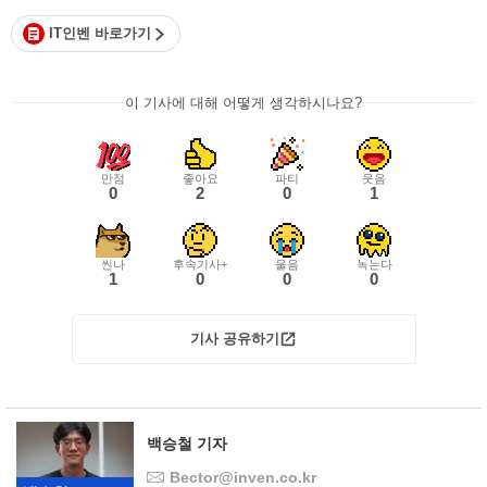
IT인벤 바로가기
이 기사에 대해 어떻게 생각하시나요?
만점
좋아요
파티
웃음
0
2
0
1
씬나
후속기사+
울음
녹는다
1
0
0
0
기사 공유하기
백승철 기자
Bector@inven.co.kr