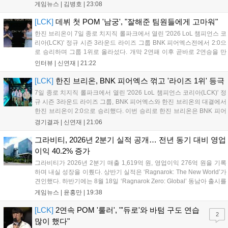
존이 마련됐으며 8일 오후 2시 인비테이셔널, 15일 오후 2시 스트리머
게임뉴스 |
김병호
|
23:08
매치, 17일 오후 7시 30분 QWER 공연 등 다채로운 일정이 준비되어 있
다. 사전 예약은 조기 마감될 만큼 큰 인기를 끌고 있다....
[LCK]
데뷔 첫 POM '남궁', "잘해준 팀원들에게 고마워"
한진 브리온이 7일 종로 치지직 롤파크에서 열린 '2026 LoL 챔피언스 코
리아(LCK)' 정규 시즌 3라운드 라이즈 그룹 BNK 피어엑스전에서 2:0으
로 승리하며 그룹 1위로 올라섰다. 개막 2연패 이후 곧바로 2연승을 만
들어내면서 이어질 4라운드에 대한 기대감을 올렸다. 다음은 이날 데뷔
인터뷰 |
신연재
|
21:22
첫 POM을 수상한 '남궁' 남궁성훈의 POM 인터뷰 전문이다....
[LCK]
한진 브리온, BNK 피어엑스 꺾고 '라이즈 1위' 등극
7일 종로 치지직 롤파크에서 열린 '2026 LoL 챔피언스 코리아(LCK)' 정
규 시즌 3라운드 라이즈 그룹, BNK 피어엑스와 한진 브리온의 대결에서
한진 브리온이 2:0으로 승리했다. 이번 승리로 한진 브리온은 BNK 피어
엑스를 제치고 라이즈 그룹 1위로 올라섰다. 1세트, 한진 브리온이 '로머'
경기결과 |
신연재
|
21:06
조우진의 로크를 중심으로 게임을 유리하게 풀어갔다. '...
그라비티, 2026년 2분기 실적 공개… 전년 동기 대비 영업
이익 40.2% 증가
그라비티가 2026년 2분기 매출 1,619억 원, 영업이익 276억 원을 기록
하며 내실 성장을 이뤘다. 상반기 실적은 ‘Ragnarok: The New World’가
견인했다. 하반기에는 8월 18일 ‘Ragnarok Zero: Global’ 동남아 출시를
시작으로 9월 3일 ‘달려라 헤베레케 EX’, 9월 22일 ‘갈바테인’ 등 다양한
게임뉴스 |
윤홍만
|
19:38
신작을 선보인다. 4분기에는 ‘쟈레코 아케이드 콜렉션’과 ‘라이트 오디세
이’ 출시가 예정돼 있으며, 2027년에는 ‘Ragnarok 3’ 등 대작을 글로벌
[LCK]
2연속 POM '룰러', "'듀로'와 바텀 구도 연습
2
출시할 계획이다. 그라비티는 조인트벤처 설립과 라그나로크 에코 시스
많이 했다"
템 구축을 통해 신성장 동력을 확보할 방침이다....