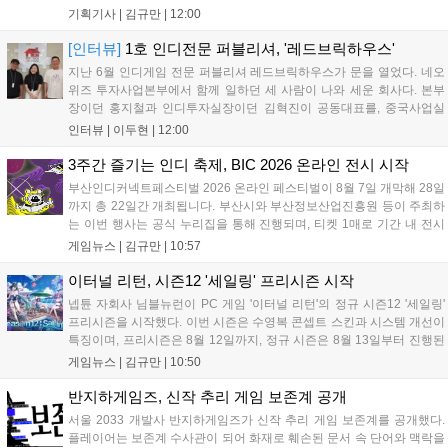
아 아카데미 수료, 아침의 나라 설화 진행 등 4단계 과정을 통해
기획기사 |
김규만
|
12:00
게임에 적응하며 공방합 750을 목표로 성장하는 구조입니다. 이
용자는 과제를 완수하며 동(V) 투발라 장비와 검은별 무기, 카라
[인터뷰]
1호 인디전문 퍼블리셔, '레드브릭하우스'
자드 장신구 등을 획득해 주요 콘텐츠에 진입할 수 있습니다....
지난 6월 인디게임 전문 퍼블리셔 레드브릭하우스가 문을 열었다. 네오
위즈 투자사업본부에서 함께 일하던 세 사람이 나와 세운 회사다. 본부
장이던 홍지철과 인디투자실장이던 김혁진이 공동대표를, 중국사업실
장이던 이민정이 이사를 맡았다. 출범 한 달여 만에 위메이드맥스의 전
인터뷰 |
이두현
|
12:00
략적 투자와 카카오벤처스 등 5개 벤처캐피털의 재무적 투자가 연달아
들어왔다. 서비스 중인...
3주간 즐기는 인디 축제, BIC 2026 온라인 전시 시작
부산인디커넥트페스티벌 2026 온라인 페스티벌이 8월 7일 개막해 28일
까지 총 22일간 개최됩니다. 부산시와 부산정보산업진흥원 등이 주최하
는 이번 행사는 공식 누리집을 통해 진행되며, 티켓 1매로 기간 내 전시
작을 제한 없이 체험할 수 있습니다. 일반 및 루키 부문 등 다양한 인디게
게임뉴스 |
김규만
|
10:57
임을 선보이며 개발자와의 소통 기능도 제공합니다. 장소 제약 없이 전
세계 누구나 참여 가능한 이번 행사는 역대 최대 규모로 열려 인디게임
이터널 리턴, 시즌12 '세일링' 프리시즌 시작
생태계 확장에 기여할 전망입니다....
넵튠 자회사 님블뉴런이 PC 게임 '이터널 리턴'의 정규 시즌12 '세일링'
프리시즌을 시작했다. 이번 시즌은 수영복 콘셉트 스킨과 시스템 개선이
특징이며, 프리시즌은 8월 12일까지, 정규 시즌은 8월 13일부터 진행된
다. 실험체 관찰일지 추가와 후반부 전략 강화를 위한 다중 크로노 스피
게임뉴스 |
김규만
|
10:50
어 도입 등 다양한 업데이트와 풍성한 이벤트가 마련되어 이용자들의 기
대를 모으고 있다....
반지하게임즈, 신작 추리 게임 보존계 공개
서울 2033 개발사 반지하게임즈가 신작 추리 게임 보존계를 공개했다.
플레이어는 보존계 수사관이 되어 화재로 훼손된 문서 속 단어와 맥락을