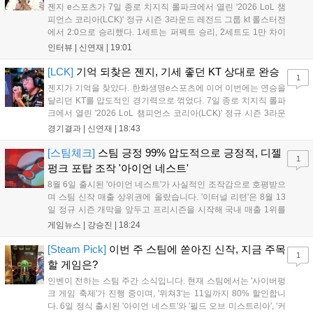
젠지 e스포츠가 7일 종로 치지직 롤파크에서 열린 '2026 LoL 챔
피언스 코리아(LCK)' 정규 시즌 3라운드 레전드 그룹 kt 롤스터전
에서 2:0으로 승리했다. 1세트는 퍼펙트 승리, 2세트도 1만 차이
를 벌리며 25분 만에 승리하면서 말 그대로 압도적인 경기력을 선
인터뷰 |
신연재
|
19:01
보였다. '룰러' 박재혁은 1세트 코그모, 2세트 이즈리얼로 맹활약
하며 POM에 선정됐...
[LCK]
기억 되찾은 젠지, 기세 좋던 KT 상대로 완승
1
젠지가 기억을 찾았다. 한화생명e스포츠에 이어 이번에는 연승을
달리던 KT를 압도적인 경기력으로 꺾었다. 7일 종로 치지직 롤파
크에서 열린 '2026 LoL 챔피언스 코리아(LCK)' 정규 시즌 3라운
드 레전드 그룹, kt 롤스터와 젠지 e스포츠의 대결에서 젠지가 압
경기결과 |
신연재
|
18:43
승을 거뒀다. 개막주까지만 해도 급격하게 흔들리던 젠지였지만,
기억을 되찾기라도 한 듯 1,...
[스팀체크]
스팀 긍정 99% 압도적으로 긍정적, 디젤
1
펑크 포탑 조작 '아이언 네스트'
8월 6일 출시된 '아이언 네스트'가 사실적인 조작감으로 호평받으
며 스팀 신작 매출 상위권에 올랐습니다. '이터널 리턴'은 8월 13
일 정규 시즌 개막을 앞두고 프리시즌을 시작해 국내 매출 1위를
기록했습니다. 25주년을 맞은 '고스트 리콘' 시리즈는 8월 6일 쇼
게임뉴스 |
강승진
|
18:24
케이스와 함께 대규모 할인을 진행하며 순위가 급상승했고, 신작
'마블 투혼: 파이팅 소울즈'와 레트로 수리 시뮬레이션 '리스토
[Steam Pick]
이번 주 스팀에 쏟아진 신작, 지금 주목
1
리'도 스팀에 정식 출시되었습니다....
할 게임은?
인벤이 전하는 스팀 주간 소식입니다. 현재 스팀에서는 '사이버펑
크 게임 축제'가 진행 중이며, '위쳐3'는 11일까지 80% 할인합니
다. 6일 정식 출시된 '아이언 네스트'와 '필드 오브 미스트리아', '커