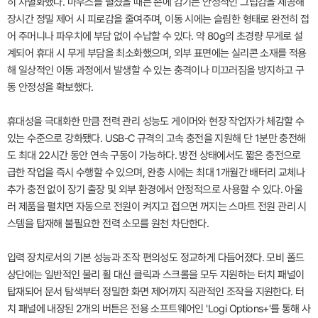
히 차별화했다. 마우스를 펼쳤을 때는 손에 감기는 안정적인 그립감을 제공해
장시간 정밀 제어 시 피로감을 줄여주며, 이동 시에는 슬림한 형태로 완전히 접
어 주머니나 파우치에 부담 없이 수납할 수 있다. 약 80g의 초경량 무게로 설
계되어 휴대 시 무게 부담을 최소화했으며, 외부 표면에는 실리콘 소재를 적용
해 일상적인 이동 과정에서 발생할 수 있는 충격이나 미끄러짐을 방지하고 구
동 안정성을 확보했다.
휴대성을 극대화한 만큼 전력 관리 성능도 게이머와 현장 작업자가 체감할 수
있는 수준으로 강화됐다. USB-C 규격의 고속 충전을 지원해 단 1분만 충전해
도 최대 22시간 동안 연속 구동이 가능하다. 방전 상태에서도 짧은 충전으로
급한 작업을 즉시 수행할 수 있으며, 완충 시에는 최대 1개월간 배터리 교체나
추가 충전 없이 장기 출장 및 외부 환경에서 안정적으로 사용할 수 있다. 아울
러 제품을 펼치면 자동으로 전원이 켜지고 접으면 꺼지는 스마트 전원 관리 시
스템을 탑재해 불필요한 전력 소모를 원천 차단한다.
입력 장치로서의 기본 성능과 조작 편의성도 정교하게 다듬어졌다. 모비 폴드
상단에는 일반적인 물리 휠 대신 클릭과 스크롤을 모두 지원하는 터치 패널이
탑재되어 문서 탐색부터 정밀한 화면 제어까지 직관적인 조작을 지원한다. 터
치 패널에 내장된 2개의 버튼은 전용 소프트웨어인 'Logi Options+'를 통해 사