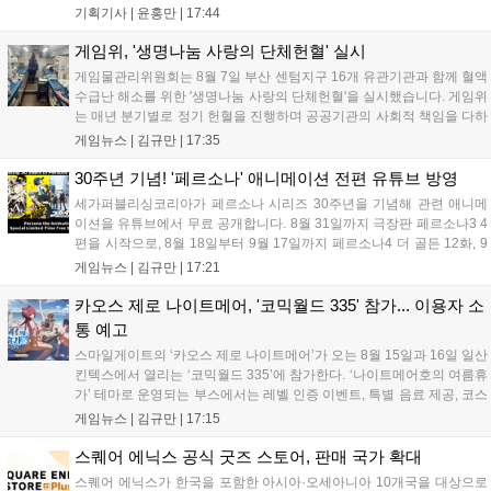
세어 코브'가 호평받고 있습니다. 한편, 7일 출시된 '마블 투혼'은
기획기사 |
윤홍만
|
17:44
태그 시스템에 대한 호불호가 갈리며 복합적 평가를 기록 중입니
다. 유비소프트의 '고스트리콘: 와일드랜드'는 7년 만의 대규모 업
게임위, '생명나눔 사랑의 단체헌혈' 실시
데이트 '라스트 라이츠'와 함께 95% 할인 중입니다....
게임물관리위원회는 8월 7일 부산 센텀지구 16개 유관기관과 함께 혈액
수급난 해소를 위한 '생명나눔 사랑의 단체헌혈'을 실시했습니다. 게임위
는 매년 분기별로 정기 헌혈을 진행하며 공공기관의 사회적 책임을 다하
고 있으며, 이번 행사에는 영화진흥위원회 등 14개 기관 임직원이 동참
게임뉴스 |
김규만
|
17:35
해 생명 나눔을 실천했습니다. 서태건 위원장은 이웃의 생명을 지키는
따뜻한 실천에 참여한 모든 임직원에게 감사의 뜻을 전하며 헌혈 문화
30주년 기념! '페르소나' 애니메이션 전편 유튜브 방영
확산에 앞장섰습니다....
세가퍼블리싱코리아가 페르소나 시리즈 30주년을 기념해 관련 애니메
이션을 유튜브에서 무료 공개합니다. 8월 31일까지 극장판 페르소나3 4
편을 시작으로, 8월 18일부터 9월 17일까지 페르소나4 더 골든 12화, 9
월 15일부터 10월 14일까지 페르소나5 시리즈가 순차 공개됩니다. 또한
게임뉴스 |
김규만
|
17:21
8월 16일까지 SNS를 통해 축하 메시지를 모집하며, 선정된 내용은 기념
영상 및 대형 전광판에 소개될 예정입니다....
카오스 제로 나이트메어, '코믹월드 335' 참가... 이용자 소
통 예고
스마일게이트의 ‘카오스 제로 나이트메어’가 오는 8월 15일과 16일 일산
킨텍스에서 열리는 ‘코믹월드 335’에 참가한다. ‘나이트메어호의 여름휴
가’ 테마로 운영되는 부스에서는 레벨 인증 이벤트, 특별 음료 제공, 코스
프레 모델 포토존 등 다채로운 행사가 진행된다. 유명 코스어 7인이 캐릭
게임뉴스 |
김규만
|
17:15
터로 변신해 이용자를 맞이하며, SNS 인증 시 추가 굿즈도 증정한다. 자
세한 정보는 공식 커뮤니티에서 확인 가능하다....
스퀘어 에닉스 공식 굿즈 스토어, 판매 국가 확대
스퀘어 에닉스가 한국을 포함한 아시아·오세아니아 10개국을 대상으로