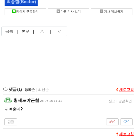
백승철
(Bector)
페이지 구독하기
다른 기사 보기
기사 제보하기
목록
|
본문
|
△
|
▽
댓글
(1)
등록순
|
최신순
새로고침
황제도야근함
26-06-15 11:41
신고
|
공감 확인
귀여운데?
답글
0
0
새로고침