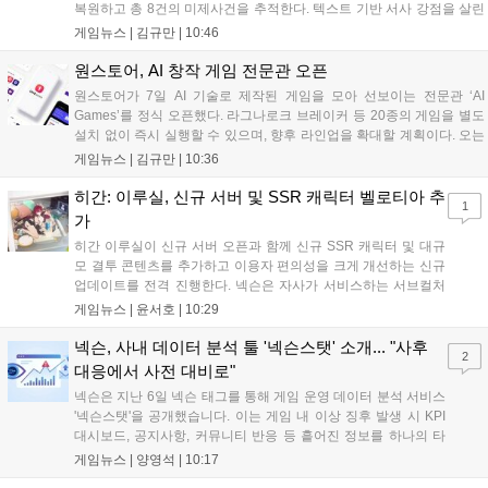
복원하고 총 8건의 미제사건을 추적한다. 텍스트 기반 서사 강점을 살린
이번 게임은 정보 조합과 사건 재구성이 핵심이며, 현재 스팀 상점 페이
게임뉴스 |
김규만
|
10:46
지가 공개되었다. 반지하게임즈는 2027년 상반기 정식 출시를 목표로
개발에 박차를 가하고 있다....
원스토어, AI 창작 게임 전문관 오픈
원스토어가 7일 AI 기술로 제작된 게임을 모아 선보이는 전문관 ‘AI
Games’를 정식 오픈했다. 라그나로크 브레이커 등 20종의 게임을 별도
설치 없이 즉시 실행할 수 있으며, 향후 라인업을 확대할 계획이다. 오는
11일부터는 게임 실행 시 할인 쿠폰을 지급하는 오픈 기념 이벤트도 진
게임뉴스 |
김규만
|
10:36
행된다. 이번 서비스는 누구나 AI를 활용해 게임을 제작하고 유통할 수
있는 환경을 조성해 창작자와 이용자 모두에게 새로운 경험을 제공할 것
히간: 이루실, 신규 서버 및 SSR 캐릭터 벨로티아 추
1
으로 기대된다....
가
히간 이루실이 신규 서버 오픈과 함께 신규 SSR 캐릭터 및 대규
모 결투 콘텐츠를 추가하고 이용자 편의성을 크게 개선하는 신규
업데이트를 전격 진행한다. 넥슨은 자사가 서비스하는 서브컬처
게임 히간 이루실에 신규 서버 'world3'을 개설하고 신규 캐릭터
게임뉴스 |
윤서호
|
10:29
및 이벤트 스토리를 포함한 대규모 콘텐츠 업데이트를 적용했다.
이번 업데이트를 통해 어둠 속 서큐버스...
넥슨, 사내 데이터 분석 툴 '넥슨스탯' 소개... "사후
2
대응에서 사전 대비로"
넥슨은 지난 6일 넥슨 태그를 통해 게임 운영 데이터 분석 서비스
'넥슨스탯'을 공개했습니다. 이는 게임 내 이상 징후 발생 시 KPI
대시보드, 공지사항, 커뮤니티 반응 등 흩어진 정보를 하나의 타
임라인에 연결해 원인을 빠르게 파악하도록 돕는 관제 허브입니
게임뉴스 |
양영석
|
10:17
다. 현재 25개 이상의 프로젝트에 도입된 이 서비스는 사후 대응