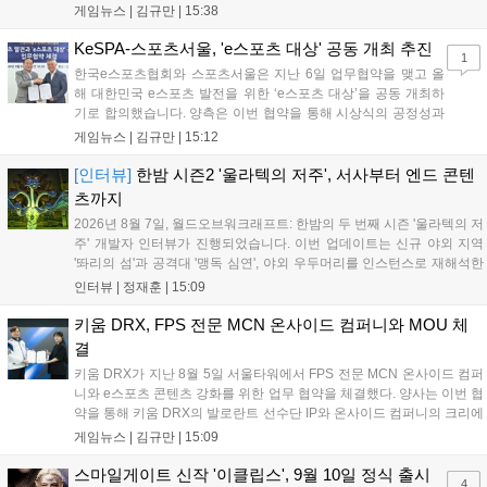
‘JALECO ARCADE COLLECTION’ 시리즈의 미공개 작품 12종을 최초
게임뉴스 |
김규만
|
15:38
공개하며, ‘다함께 쿠키요미. 월드 한국 Ver.’ 등 다양한 인디 게임을 선보
입니다. 시연 참여 관람객에게는 선착순으로 특별 굿즈를 증정하며, 인
KeSPA-스포츠서울, 'e스포츠 대상' 공동 개최 추진
1
디 게임 생태계 활성화와 신규 타이틀 반응 확인을 목표로 합니다....
한국e스포츠협회와 스포츠서울은 지난 6일 업무협약을 맺고 올
해 대한민국 e스포츠 발전을 위한 ‘e스포츠 대상’을 공동 개최하
기로 합의했습니다. 양측은 이번 협약을 통해 시상식의 공정성과
전문성을 강화하고 MZ세대를 겨냥한 미디어 영향력을 확대해 e
게임뉴스 |
김규만
|
15:12
스포츠 전 종목을 아우르는 대표 연례 행사로 육성할 계획입니다.
김영만 회장은 10년 만에 재추진되는 이번 시상식이 e스포츠의
[인터뷰]
한밤 시즌2 '울라텍의 저주', 서사부터 엔드 콘텐
성과와 가치를 널리 알리는 권위 있는 행사가 되도록 노력하겠다
츠까지
고 밝혔습니다....
2026년 8월 7일, 월드오브워크래프트: 한밤의 두 번째 시즌 '울라텍의 저
주' 개발자 인터뷰가 진행되었습니다. 이번 업데이트는 신규 야외 지역
'똬리의 섬'과 공격대 '맹독 심연', 야외 우두머리를 인스턴스로 재해석한
'소굴'을 포함합니다. 개발진은 하우징 시스템 개선 및 신화+ 던전 로테이
인터뷰 |
정재훈
|
15:09
션, 공격대 보상 강화 등을 예고하며, 한국 팬들의 열정적인 성원에 감사
를 표했습니다....
키움 DRX, FPS 전문 MCN 온사이드 컴퍼니와 MOU 체
결
키움 DRX가 지난 8월 5일 서울타워에서 FPS 전문 MCN 온사이드 컴퍼
니와 e스포츠 콘텐츠 강화를 위한 업무 협약을 체결했다. 양사는 이번 협
약을 통해 키움 DRX의 발로란트 선수단 IP와 온사이드 컴퍼니의 크리에
이터 네트워크를 결합하여 정규 및 특별 콘텐츠를 공동 기획한다. 또한
게임뉴스 |
김규만
|
15:09
디지털 콘텐츠 제작을 넘어 팬들이 직접 참여하는 오프라인 행사 등 온·
오프라인 연계 프로그램을 순차적으로 선보이며 e스포츠 생태계 확장에
스마일게이트 신작 '이클립스', 9월 10일 정식 출시
4