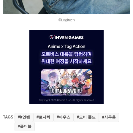
©Logitech
TAGS:
#it인벤
#로지텍
#마우스
#모비 폴드
#사무용
#폴더블