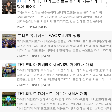
상 'Grand Theft Auto VI: An Extended Look'을 최초 공개할 계획
[LCK]
'케리아', "T1의 고점 보는 플레이, 기본기가 바
1
이다....
탕이 되어야..."
"다들 워낙 잘하는 선수들이다 보니까 고점을 보는 플레이들이 굉
장히 많았어요. 그런 게 기본을 잘 지키면서 하면 리턴이 크다고
생각하는데, 최근 기본기가 안 지켜지고 있는 상태로 그런 플레이
를 추구하다 보니까 팀적으로 안 좋은 사고가 계속 많이 났던 것
인터뷰 |
신연재
|
00:10
같습니다." T1은 6일 서울 종로구 치지직 롤파크에서 열린 '2026
LoL 챔피언스 코리아(LCK)'...
'프리프 유니버스', 'FWC'로 5년째 성장
위메이드커넥트가 서비스하는 글로벌 MMORPG 프리프 유니버스가 출
시 5년 차에 역대 최고 실적을 달성하며 누적 매출 1천억 원을 돌파했습
니다. 이는 매년 전용 서버에서 진행되는 글로벌 e스포츠 대회 FWC의
영향이 큽니다. FWC는 이용자가 동일한 조건에서 시즌을 함께 즐기는
게임뉴스 |
김병호
|
23:55
구조로, 올해 4월 시작된 FWC 2026은 전년 대비 매출과 이용자 지표가
대폭 상승하는 성과를 냈습니다. 오는 10월 필리핀 마닐라에서 총상금
'TFT 코리아 인비테이셔널', 8일 더현대서 개최
11만 달러 규모의 제4회 FWC 그랜드 파이널이 개최될 예정이며, 위메
라이엇 게임즈가 주최하는 'TFT 코리아 인비테이셔널'이 8일 오후 2시
이드커넥트는 이를 통해 커뮤니티 중심의 장기 성장 모델을 지속할 방침
서울 여의도 더현대 서울에서 열립니다. 이번 대회에는 한국의 박찬서와
입니다....
김주한, 일본의 타이틀, 베트남의 YBY1이 출전해 실력을 겨룹니다. TFT
는 소속팀 없이 개인 자격으로 참가하는 독특한 대회 구조를 가지며, 누
게임뉴스 |
김병호
|
23:35
구나 참여 가능한 '소파에서 왕관까지'라는 철학을 실천하고 있습니다.
17일까지 이어지는 이번 행사는 신규 세트 체험과 공연 등 다양한 즐길
'TFT 와일드 팬페스트', 더현대 서울서 개막
거리를 제공하며, 이후 현대백화점 판교점에서도 행사가 이어질 예정입
라이엇 게임즈가 현대백화점과 함께 역대 최대 규모의 TFT 오프라인 축
니다. 연말에는 라스베이거스 오픈이 개최됩니다....
제인 'TFT 와일드 팬페스트'를 개최했다. 7일부터 17일까지 더현대 서울
에서 열리며 이후 판교점으로 이동한다. 행사장에는 체험, 스페셜, 무대