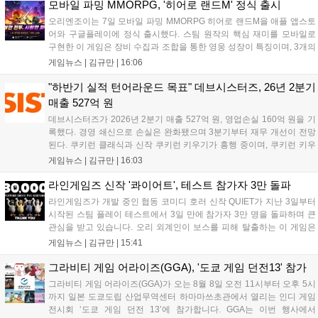
지원 보상을 제공한다. 상세 내용은 공식 커뮤니티에서 확인 가능하다....
모바일 파밍 MMORPG, '히어로 랜드M' 정식 출시
오리엔조이는 7일 모바일 파밍 MMORPG 히어로 랜드M을 애플 앱스토
어와 구글플레이에 정식 출시했다. 스팀 원작의 핵심 재미를 모바일로
구현한 이 게임은 장비 수집과 조합을 통한 영웅 성장이 특징이며, 3개의
무기 스킬을 활용한 전략적 전투와 길드전 등 다양한 콘텐츠를 제공한
게임뉴스 |
김규만
|
16:06
다. 정식 출시를 기념해 사전예약자 50만 명 달성 보상을 포함한 다양한
혜택을 지급하며, 상세 내용은 공식 라운지에서 확인할 수 있다. 이용자
"하반기 실적 턴어라운드 목표" 데브시스터즈, 26년 2분기
는 게임 접속 및 주요 콘텐츠 플레이를 통해 성장을 지원받을 수 있다....
매출 527억 원
데브시스터즈가 2026년 2분기 매출 527억 원, 영업손실 160억 원을 기
록했다. 경영 쇄신으로 손실은 완화됐으며 3분기부터 재무 개선이 전망
된다. 쿠키런 클래식과 신작 쿠키런 키우기가 흥행 중이며, 쿠키런 키우
기는 13일 첫 업데이트를 시작으로 2주 간격의 콘텐츠를 제공한다. 또한
게임뉴스 |
김규만
|
16:03
9월 미국 로블록스 개발자 컨퍼런스에 참여해 IP 생태계를 확장할 계획
이다. 회사는 비용 효율화와 신작 흥행을 통해 하반기 실적 턴어라운드
라인게임즈 신작 '콰이어트', 테스트 참가자 3만 돌파
를 이끌 방침이다....
라인게임즈가 개발 중인 협동 코미디 호러 신작 QUIET가 지난 3일부터
시작된 스팀 플레이 테스트에서 3일 만에 참가자 3만 명을 돌파하며 큰
관심을 받고 있습니다. 오리 외계인이 보스를 피해 탈출하는 이 게임은
최대 4인 협동을 지원하며, 소음 관리와 물리 법칙을 활용한 전략적 플레
게임뉴스 |
김규만
|
15:41
이가 핵심입니다. 라인게임즈는 수집된 이용자 피드백을 반영해 게임성
을 개선 중이며, 상세 정보는 스팀 페이지에서 확인 가능합니다....
그라비티 게임 어라이즈(GGA), '도쿄 게임 던전13' 참가
그라비티 게임 어라이즈(GGA)가 오는 8월 8일 오전 11시부터 오후 5시
까지 일본 도쿄도립 산업무역센터 하마마쓰초관에서 열리는 인디 게임
전시회 ‘도쿄 게임 던전 13’에 참가합니다. GGA는 이번 행사에서