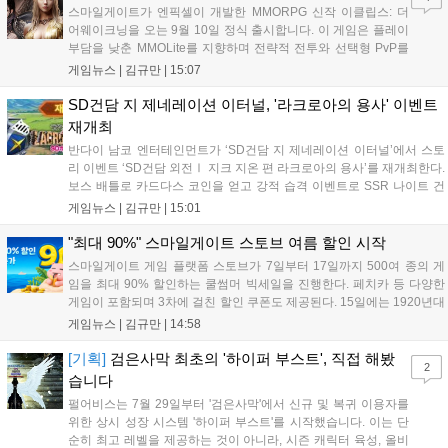
나설 계획이다....
스마일게이트가 엔픽셀이 개발한 MMORPG 신작 이클립스: 더
어웨이크닝을 오는 9월 10일 정식 출시합니다. 이 게임은 플레이
부담을 낮춘 MMOLite를 지향하며 전략적 전투와 선택형 PvP를
특징으로 합니다. 현재 공식 홈페이지와 앱 마켓에서 사전등록을
게임뉴스 |
김규만
|
15:07
진행 중이며 참여자에게는 초월 소환권 등 다양한 보상을 제공합
니다. 또한 카카오톡 채널 추가 시 주차별 스페셜 쿠폰과 한정 스
SD건담 지 제네레이션 이터널, '라크로아의 용사' 이벤트
킨, 경품 이벤트 등 풍성한 혜택을 마련해 이용자들의 기대를 모
재개최
으고 있습니다....
반다이 남코 엔터테인먼트가 ‘SD건담 지 제네레이션 이터널’에서 스토
리 이벤트 ‘SD건담 외전Ⅰ 지크 지온 편 라크로아의 용사’를 재개최한다.
보스 배틀로 카드다스 코인을 얻고 강적 습격 이벤트로 SSR 나이트 건
담을 획득할 수 있다. 로그인 보너스로 최대 다이아 3,000개를 지급하며,
게임뉴스 |
김규만
|
15:01
8월 31일까지 실물대 유니콘 건담 입상 피날레를 기념해 SSR 유닛을 전
원 증정한다. 또한 9월 30일까지 공식 유튜브에서 특별 프로그램을 시청
"최대 90%" 스마일게이트 스토브 여름 할인 시작
할 수 있다....
스마일게이트 게임 플랫폼 스토브가 7일부터 17일까지 500여 종의 게
임을 최대 90% 할인하는 쿨썸머 빅세일을 진행한다. 페치카 등 다양한
게임이 포함되며 3차에 걸친 할인 쿠폰도 제공된다. 15일에는 1920년대
경성 배경의 신작 그날의 신문이 출시되며, 15일부터 17일까지는 국내
게임뉴스 |
김규만
|
14:58
개발사 게임을 위한 시크릿 쿠폰도 추가 발행될 예정이다. 자세한 내용
은 공식 페이지에서 확인 가능하다....
[기획]
검은사막 최초의 '하이퍼 부스트', 직접 해봤
2
습니다
펄어비스는 7월 29일부터 '검은사막'에서 신규 및 복귀 이용자를
위한 상시 성장 시스템 '하이퍼 부스트'를 시작했습니다. 이는 단
순히 최고 레벨을 제공하는 것이 아니라, 시즌 캐릭터 육성, 올비