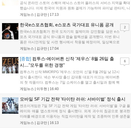
공식 온라인 스토어 스퀘어 에닉스 스토어 플러스의 서비스 지역을 확대
했습니다. 이제 한국어 지원과 원화 결제가 가능하며 파이널 판타지, 니
어 등 주요 게임의 피규어, 굿즈를 구매할 수 있습니다. 신상품이 순차적
게임뉴스 |
김규만
|
17:13
으로 추가될 예정이며 이용자는 사이트에서 국가를 한국으로 설정해 이
용 가능합니다....
한국e스포츠협회, e스포츠 국가대표 유니폼 공개
2
한국e스포츠협회가 한국 도자기의 절제미와 강인함을 담은 e스
포츠 국가대표 공식 유니폼과 캡슐 컬렉션을 공개했다. 이번 유니
폼은 아시안게임 및 사전 행사에서 착용될 예정이며, 일상복으로
구성된 컬렉션은 오는 8월 28일부터 골스튜디오 공식 홈페이지
게임뉴스 |
김규만
|
17:04
와 무신사, 오프라인 매장에서 판매된다. 다만 아시안게임 결선에
서는 대회 규정에 따라 별도의 유니폼을 착용할 계획이다....
[종합]
컴투스-에이버튼 신작 '제우스' 8월 26일 출
6
시…"모두를 위한 경쟁"
컴투스가 신작 MMORPG '제우스: 오만의 신'을 8월 26일 낮 12시
정식 출시한다. 넥슨 부사장 출신 김대훤 대표가 이끄는 에이버튼
의 첫 작품이다. 컴투스는 7일 쇼케이스를 열고 출시일과 함께 핵
심 콘텐츠, 유료화 정책, 운영 방향을 공개했다. 캐릭터명 선점은
게임뉴스 |
이두현
|
16:40
8월 13일 오후 8시 시작한다. '제우스: 오만의 신'은 최고신 제우스
의 오만으로 균열이...
모바일 SF 기갑 전략 '타이탄 러쉬: 서바이벌' 정식 출시
엔조이게임은 7일 SF 기갑 전략 게임 ‘타이탄 러쉬: 서바이벌’을 구글 플
레이와 애플 앱스토어에 정식 출시했다. 외계 괴수의 침공으로 붕괴한
미래를 배경으로 이용자는 직접 타이탄을 제작 및 조종하며 인류 생존을
위한 전투를 펼친다. 지휘관 모집, 피난처 운영, 연맹 협동 콘텐츠가 특징
게임뉴스 |
김규만
|
16:13
이며 출시를 기념해 접속 시 영웅 경험치와 다이아몬드 등 다양한 성장