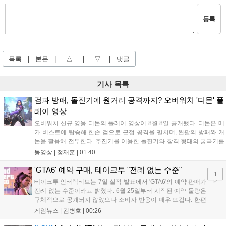
등록
목록
|
본문
|
△
|
▽
|
댓글
기사 목록
검과 방패, 돌진기에 원거리 공격까지? 오버워치 '디몬' 플
레이 영상
오버워치 신규 영웅 디몬의 플레이 영상이 8월 8일 공개됐다. 디몬은 메
카 비스트에 탑승해 한손 검으로 근접 공격을 펼치며, 왼팔의 방패와 캐
논을 활용해 전투한다. 추진기를 이용한 돌진기와 참격 형태의 궁극기를
보유했고, 메카 파괴 시 맨몸으로 기관총을 사용하는 특징이 있다. 디몬
동영상 |
정재훈
|
01:40
은 오는 8월 12일 시작되는 시즌4 부산의 영웅들 업데이트를 통해 정식
출시될 예정이다....
'GTA6' 예약 구매, 테이크투 "전례 없는 수준"
1
테이크투 인터랙티브는 7일 실적 발표에서 'GTA6'의 예약 판매가
전례 없는 수준이라고 밝혔다. 6월 25일부터 시작된 예약 물량은
구체적으로 공개되지 않았으나 소비자 반응이 매우 뜨겁다. 한편
11월 19일 PS5와 Xbox 시리즈 X|S로 정식 출시될 예정이며, 록
게임뉴스 |
김병호
|
00:26
스타 게임즈는 한국 시각 28일 오전 4시 넷플릭스를 통해 장편 영