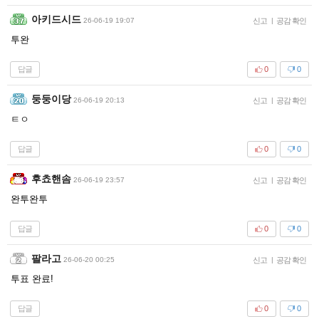
아키드시드
26-06-19 19:07
신고
|
공감 확인
투완
답글
0
0
둥둥이당
26-06-19 20:13
신고
|
공감 확인
ㅌㅇ
답글
0
0
후쵸핸솜
26-06-19 23:57
신고
|
공감 확인
완투완투
답글
0
0
팔라고
26-06-20 00:25
신고
|
공감 확인
투표 완료!
답글
0
0