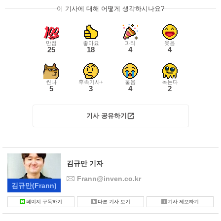
이 기사에 대해 어떻게 생각하시나요?
만점
좋아요
파티
웃음
25
18
4
4
씬나
후속기사+
울음
녹는다
5
3
4
2
기사 공유하기
김규만 기자
Frann@inven.co.kr
김규만
(Frann)
페이지 구독하기
다른 기사 보기
기사 제보하기