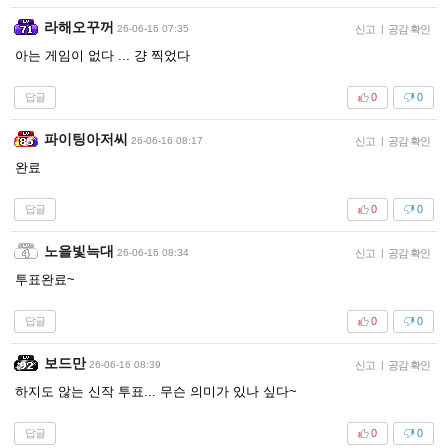
라해오꾸꺼
26-06-16 07:35
신고
|
공감 확인
아는 게임이 없다 ... 걍 찍었다
답글
0
0
파이팅아저씨
26-06-16 08:17
신고
|
공감 확인
완료
답글
0
0
노을빛늑대
26-06-16 08:34
신고
|
공감 확인
투표완료~
답글
0
0
보드만
26-06-16 08:39
신고
|
공감 확인
하지도 않는 신작 투표... 무슨 의미가 있나 싶다~
답글
0
0