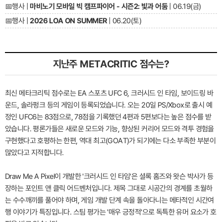
📅
행사 |
마비노기 모바일 빅 캠프파이어 - 시즌2: 빛과 어둠
| 06.19(금)
📅
행사 |
2026 LOA ON SUMMER
| 06.20(토)
지난주 METACRITIC 점수는?
최신 메타크리틱 점수로는 EA 스포츠 UFC 6, 크러시드 인 타임, 보이드링 바
운드, 솔라펑크 등의 게임이 등록되었습니다. 오는 20일 PS/Xbox로 출시 예
정인 UFC6는 83점으로, 78점을 기록했던 4편과 5편보다는 높은 점수를 받
았습니다. 평론가들은 새로운 모드와 기능, 향상된 커리어 모드와 격투 경험을
구현했다고 호평하는 한편, 역대 최고(GOAT)가 되기에는 다소 부족한 부분이
많았다고 지적합니다.
Draw Me A Pixel이 개발한 '크러시드 인 타임'은 셜록 홈즈와 왓슨 박사가 등
장하는 포인트 앤 클릭 어드벤처입니다. 제목 그대로 시공간의 경계를 초월하
는 수수깨끼를 풀어야 하며, 게임 개발 단계 속을 돌아다니는 메타적인 시간여
행 이야기가 특징입니다. 스팀 평가는 '매우 긍정적'으로 독특한 유머 요소가 호