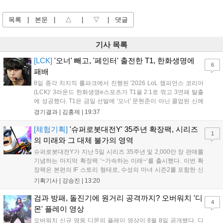
목록
|
본문
|
△
|
▽
|
댓글
기사 목록
[LCK]
'오너' 빼고, '페인터' 출전한 T1, 한화생명에
6
패배
8일 종각 치지직 롤파크에서 진행된 '2026 LoL 챔피언스 코리아
(LCK)' 3라운드 한화생명e스포츠가 T1을 2:1로 꺾고 3연패 탈출
에 성공했다. T1은 금일 선발에 '오너' 문현준이 아닌 콜업된 신예
'페인터' 김은후를 투입했지만, 결국 1:2로 패배하고 말았다. T1은
경기결과 |
김홍제
|
19:37
'케리아'의 카밀이 좋은 플레이를 통해 한화생명 바텀 듀오의 점멸
을 빼냈다....
[체험기획]
'슈퍼로봇대전Y' 35주년 확장팩, 시리즈
1
의 미래와 그 대체 불가의 영역
슈퍼로봇대전Y가 지난 5일 시리즈 35주년 및 2,000만 장 판매를
기념하는 마지막 확장팩 ‘~가속하는 미래~’를 출시했다. 이번 확
장팩은 본편의 IF 스토리 형태로, 수성의 마녀 시즌2를 포함한 신
규 참전작과 크로스오버 합체기를 선보이며 작품을 완결 짓는다.
기획기사 |
강승진
|
13:20
기존 연출의 한계와 로봇 게임 시장의 어려움 속에서도 팬들이 원
하는 몰입감 있는 서사와 조합을 구현하며 시리즈의 미래를 향한
검과 방패, 돌진기에 원거리 공격까지? 오버워치 '디
4
새로운 가능성을 제시했다....
몬' 플레이 영상
오버워치 신규 영웅 디몬의 플레이 영상이 8월 8일 공개됐다. 디