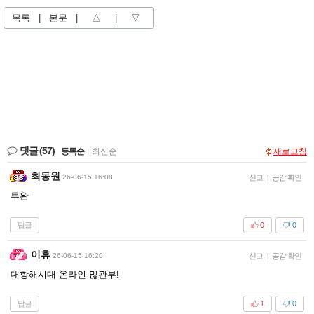
목록
|
본문
|
△
|
▽
댓글
(57)
등록순
|
최신순
새로고침
최동원
26-06-15 16:08
신고
|
공감 확인
투완
답글
0
0
이휴
26-06-15 16:20
신고
|
공감 확인
대항해시대 온라인 많관부!
답글
1
0