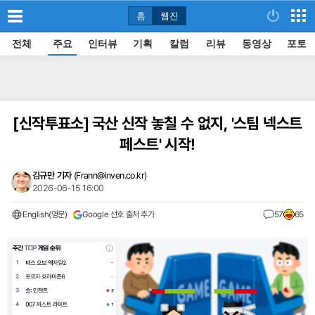
홈
웹진
전체
주요
인터뷰
기획
칼럼
리뷰
동영상
포토
[신작투표소]
국산 신작 놓칠 수 없지, '스팀 넥스트
페스트' 시작!
김규만 기자
(
Frann@inven.co.kr
)
2026-06-15 16:00
English(영문)
Google 선호 출처 추가
57
65