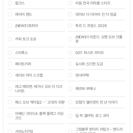
칼크스
리듬 천국 미라클 스타즈
레이어 랜드
데이브 더 다이버: 인 더 정글
(NEW)디토피아
투르 드 프랑스 2026
(NEW)더 마운드: 오멘 오브 크툴
커피 토크 도쿄
루
스타폭스
007: 퍼스트 라이트
페이트키퍼
요시와 신기한 도감
세이브 마이 스크랩
덴샤어택!
레고 배트맨: 레거시 오브 더 다크
예르바 부에나
나이트
패스 오브 엑자일2 - ' 고대의 귀환'
모험가 엘리엇의 천 년 이야기
어쌔신 크리드4: 블랙 플래그 리싱
딥 락 갤러틱: 로그 코어
크드
그랑블루 판타지 리링크 - 엔드리
서브노티카2