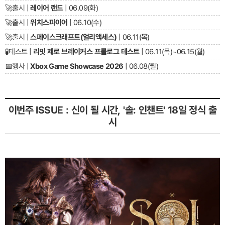
🚀
출시 |
레이어 랜드
| 06.09(화)
🚀
출시 |
위치스파이어
| 06.10(수)
🚀
출시 |
스페이스크래프트(얼리액세스)
| 06.11(목)
🧪
테스트 |
리밋 제로 브레이커스 프롤로그 테스트
| 06.11(목)~06.15(월)
📅
행사 |
Xbox Game Showcase 2026
| 06.08(월)
이번주 ISSUE : 신이 될 시간, '솔: 인챈트' 18일 정식 출
시