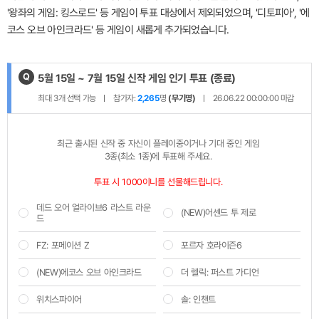
'왕좌의 게임: 킹스로드' 등 게임이 투표 대상에서 제외되었으며, '디토피아', '에
코스 오브 아인크라드' 등 게임이 새롭게 추가되었습니다.
Q
제
5월 15일 ~ 7월 15일 신작 게임 인기 투표
(종료)
목
최대
3
개 선택 가능
참가자:
2,265
명
(무기명)
26.06.22 00:00:00
마감
:
최근 출시된 신작 중 자신이 플레이중이거나 기대 중인 게임 

3종(최소 1종)에 투표해 주세요.
투표 시 1000이니를 선물해드립니다. 
데드 오어 얼라이브6 라스트 라운
(NEW)어센드 투 제로
드
FZ: 포메이션 Z
포르자 호라이즌6
(NEW)에코스 오브 아인크라드
더 렐릭: 퍼스트 가디언
위치스파이어
솔: 인챈트