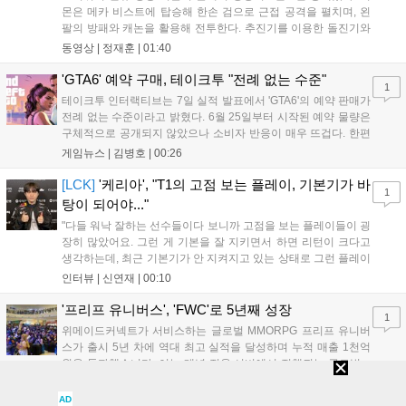
몬은 메카 비스트에 탑승해 한손 검으로 근접 공격을 펼치며, 왼
팔의 방패와 캐논을 활용해 전투한다. 추진기를 이용한 돌진기와
참격 형태의 궁극기를 보유했고, 메카 파괴 시 맨몸으로 기관총을
동영상 |
정재훈
|
01:40
사용하는 특징이 있다. 디몬은 오는 8월 12일 시작되는 시즌4 부
산의 영웅들 업데이트를 통해 정식 출시될 예정이다....
'GTA6' 예약 구매, 테이크투 "전례 없는 수준"
1
테이크투 인터랙티브는 7일 실적 발표에서 'GTA6'의 예약 판매가
전례 없는 수준이라고 밝혔다. 6월 25일부터 시작된 예약 물량은
구체적으로 공개되지 않았으나 소비자 반응이 매우 뜨겁다. 한편
11월 19일 PS5와 Xbox 시리즈 X|S로 정식 출시될 예정이며, 록
게임뉴스 |
김병호
|
00:26
스타 게임즈는 한국 시각 28일 오전 4시 넷플릭스를 통해 장편 영
상 'Grand Theft Auto VI: An Extended Look'을 최초 공개할 계획
[LCK]
'케리아', "T1의 고점 보는 플레이, 기본기가 바
1
이다....
탕이 되어야..."
"다들 워낙 잘하는 선수들이다 보니까 고점을 보는 플레이들이 굉
장히 많았어요. 그런 게 기본을 잘 지키면서 하면 리턴이 크다고
생각하는데, 최근 기본기가 안 지켜지고 있는 상태로 그런 플레이
를 추구하다 보니까 팀적으로 안 좋은 사고가 계속 많이 났던 것
인터뷰 |
신연재
|
00:10
같습니다." T1은 6일 서울 종로구 치지직 롤파크에서 열린 '2026
LoL 챔피언스 코리아(LCK)'...
'프리프 유니버스', 'FWC'로 5년째 성장
1
위메이드커넥트가 서비스하는 글로벌 MMORPG 프리프 유니버
스가 출시 5년 차에 역대 최고 실적을 달성하며 누적 매출 1천억
원을 돌파했습니다. 이는 매년 전용 서버에서 진행되는 글로벌 e
스포츠 대회 FWC의 영향이 큽니다. FWC는 이용자가 동일한 조
게임뉴스 |
김병호
|
23:55
건에서 시즌을 함께 즐기는 구조로, 올해 4월 시작된 FWC 2026
AD