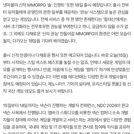
넷마블의 신작 MMORPG '솔: 인챈트' 또한 18일 출시 예정입니다. 출시 전부
터 유저들에게 운영진의 권한 일부를 제공하는 '권능' 시스템으로 높은 관심을
얻고 있는 게임입니다. 전체 서비스 중 딱 한 명만 존재한다는 '절대신'에게는
서버 초기화라는 전무후무한 권능을 부여한다고 하니, 궁금하지 않을 수가 없
죠. 그 외에도 다채로운 '신의 권능' 만들어갈 MMORPG의 환경은 어떤 모습이
될지, 다가오는 18일을 기다려 봐야겠습니다.
출시 신작 만큼이나 다채로운 행사 또한 예고되어 있습니다. 바로 오늘(15일)
부터 시작되는 스팀 넥스트 페스트를 놓칠 수는 없죠. 언제나 새로운 게임의 데
모를 공개하는 행사이니 만큼, 마음에 드는 게임을 '찜하기' 하기에 안성맞춤인
주간이라고 할 수 있겠습니다. 이번 6월 에디션에는 다양한 한국 개발사들의
참여도 예정되어 있습니다. 제노니아1: 기억의 실타래, 프리스타일 풋볼2 등 신
작 국산 게임 데모도 즐겨 보시기 바랍니다.
15일부터 18일까지는 넥슨이 진행하는 개발자 컨퍼런스, NDC 2026이 판교
넥슨 사옥에서 진행됩니다. 엠바크 스튜디오를 비롯한 넥슨 컴퍼니 소속 개발
자들이 참여해 라이브 게임을 개발하고 서비스하는 과정에서 쌓인 다양한 경험
담을 공유하며, 국내외 게임 및 IT 관계자들 또한 연사로 참여해 지식을 공유하