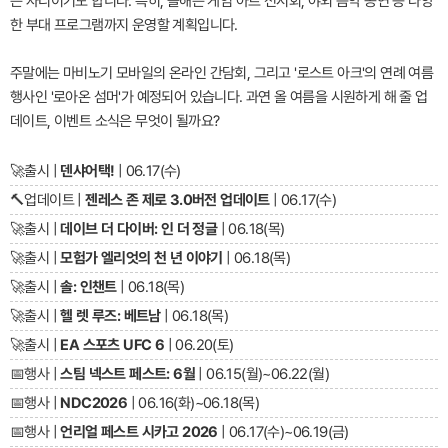
는 자리이기도 합니다. 특히, 올해는 게임 아트 전시회, 야외 음악 공연 등 다양
한 부대 프로그램까지 운영할 계획입니다.
주말에는 마비노기 모바일의 온라인 간담회, 그리고 '로스트 아크'의 연례 여름
행사인 '로아온 섬머'가 예정되어 있습니다. 과연 올 여름을 시원하게 해 줄 업
데이트, 이벤트 소식은 무엇이 될까요?
🚀
출시 |
덴샤어택!
| 06.17(수)
🔨
업데이트 |
젠레스 존 제로 3.0버전 업데이트
| 06.17(수)
🚀
출시 |
데이브 더 다이버: 인 더 정글
| 06.18(목)
🚀
출시 |
모험가 엘리엇의 천 년 이야기
| 06.18(목)
🚀
출시 |
솔: 인챈트
| 06.18(목)
🚀
출시 |
헬 렛 루즈: 베트남
| 06.18(목)
🚀
출시 |
EA 스포츠 UFC 6
| 06.20(토)
📅
행사 |
스팀 넥스트 페스트: 6월
| 06.15(월)~06.22(월)
📅
행사 |
NDC2026
| 06.16(화)~06.18(목)
📅
행사 |
언리얼 페스트 시카고 2026
| 06.17(수)~06.19(금)