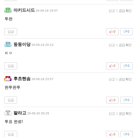
아키드시드
26-06-19 19:07
신고
|
공감 확인
투완
답글
0
0
둥둥이당
26-06-19 20:13
신고
|
공감 확인
ㅌㅇ
답글
0
0
후쵸핸솜
26-06-19 23:57
신고
|
공감 확인
완투완투
답글
0
0
팔라고
26-06-20 00:25
신고
|
공감 확인
투표 완료!
답글
0
0