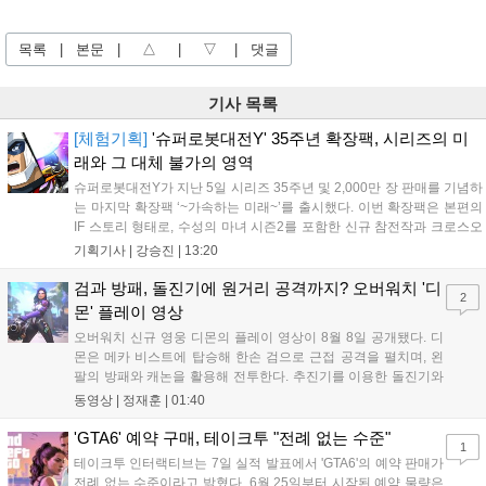
목록
|
본문
|
△
|
▽
|
댓글
기사 목록
[체험기획]
'슈퍼로봇대전Y' 35주년 확장팩, 시리즈의 미
래와 그 대체 불가의 영역
슈퍼로봇대전Y가 지난 5일 시리즈 35주년 및 2,000만 장 판매를 기념하
는 마지막 확장팩 ‘~가속하는 미래~’를 출시했다. 이번 확장팩은 본편의
IF 스토리 형태로, 수성의 마녀 시즌2를 포함한 신규 참전작과 크로스오
버 합체기를 선보이며 작품을 완결 짓는다. 기존 연출의 한계와 로봇 게
기획기사 |
강승진
|
13:20
임 시장의 어려움 속에서도 팬들이 원하는 몰입감 있는 서사와 조합을
구현하며 시리즈의 미래를 향한 새로운 가능성을 제시했다....
검과 방패, 돌진기에 원거리 공격까지? 오버워치 '디
2
몬' 플레이 영상
오버워치 신규 영웅 디몬의 플레이 영상이 8월 8일 공개됐다. 디
몬은 메카 비스트에 탑승해 한손 검으로 근접 공격을 펼치며, 왼
팔의 방패와 캐논을 활용해 전투한다. 추진기를 이용한 돌진기와
참격 형태의 궁극기를 보유했고, 메카 파괴 시 맨몸으로 기관총을
동영상 |
정재훈
|
01:40
사용하는 특징이 있다. 디몬은 오는 8월 12일 시작되는 시즌4 부
산의 영웅들 업데이트를 통해 정식 출시될 예정이다....
'GTA6' 예약 구매, 테이크투 "전례 없는 수준"
1
테이크투 인터랙티브는 7일 실적 발표에서 'GTA6'의 예약 판매가
전례 없는 수준이라고 밝혔다. 6월 25일부터 시작된 예약 물량은