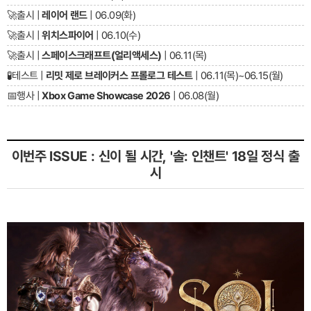
🚀
출시 |
레이어 랜드
| 06.09(화)
🚀
출시 |
위치스파이어
| 06.10(수)
🚀
출시 |
스페이스크래프트(얼리액세스)
| 06.11(목)
🧪
테스트 |
리밋 제로 브레이커스 프롤로그 테스트
| 06.11(목)~06.15(월)
📅
행사 |
Xbox Game Showcase 2026
| 06.08(월)
이번주 ISSUE : 신이 될 시간, '솔: 인챈트' 18일 정식 출
시