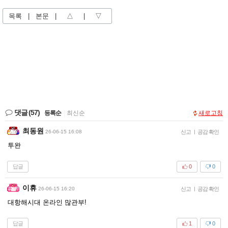
목록
|
본문
|
△
|
▽
댓글
(57)
등록순
|
최신순
새로고침
최동원
26-06-15 16:08
신고
|
공감 확인
투완
답글
0
0
이휴
26-06-15 16:20
신고
|
공감 확인
대항해시대 온라인 많관부!
답글
1
0