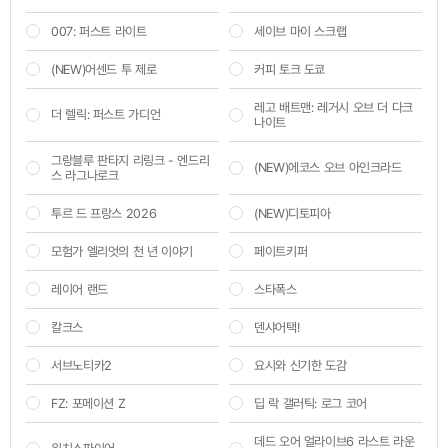
007: 퍼스트 라이트
세이브 마이 스크랩
(NEW)어센드 투 제로
커피 토크 도쿄
레고 배트맨: 레거시 오브 더 다크
더 렐릭: 퍼스트 가디언
나이트
그랑블루 판타지 리링크 - 엔드리
(NEW)에코스 오브 아인크라드
스 라그나로크
투르 드 프랑스 2026
(NEW)디토피아
모험가 엘리엇의 천 년 이야기
페이트키퍼
레이어 랜드
스타폭스
칼크스
덴샤어택!
서브노티카2
요시와 신기한 도감
FZ: 포메이션 Z
딥 락 갤러틱: 로그 코어
데드 오어 얼라이브6 라스트 라운