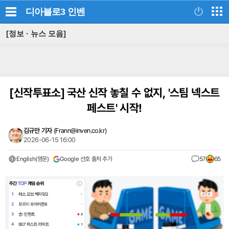
디아블로3
인벤
[정보 · 뉴스 모음]
[신작투표소]
국산 신작 놓칠 수 없지, '스팀 넥스트
페스트' 시작!
김규만 기자
(
Frann@inven.co.kr
)
2026-06-15 16:00
English(영문)
Google 선호 출처 추가
57
65