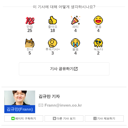
이 기사에 대해 어떻게 생각하시나요?
만점
좋아요
파티
웃음
25
18
4
4
씬나
후속기사+
울음
녹는다
5
3
4
2
기사 공유하기
김규만 기자
Frann@inven.co.kr
김규만
(Frann)
페이지 구독하기
다른 기사 보기
기사 제보하기