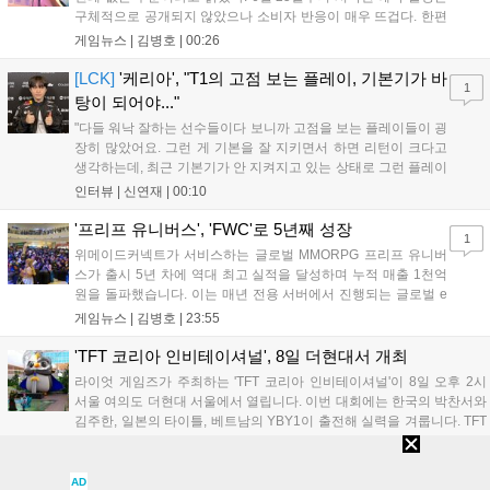
구체적으로 공개되지 않았으나 소비자 반응이 매우 뜨겁다. 한편
11월 19일 PS5와 Xbox 시리즈 X|S로 정식 출시될 예정이며, 록
게임뉴스 |
김병호
|
00:26
스타 게임즈는 한국 시각 28일 오전 4시 넷플릭스를 통해 장편 영
상 'Grand Theft Auto VI: An Extended Look'을 최초 공개할 계획
[LCK]
'케리아', "T1의 고점 보는 플레이, 기본기가 바
1
이다....
탕이 되어야..."
"다들 워낙 잘하는 선수들이다 보니까 고점을 보는 플레이들이 굉
장히 많았어요. 그런 게 기본을 잘 지키면서 하면 리턴이 크다고
생각하는데, 최근 기본기가 안 지켜지고 있는 상태로 그런 플레이
를 추구하다 보니까 팀적으로 안 좋은 사고가 계속 많이 났던 것
인터뷰 |
신연재
|
00:10
같습니다." T1은 6일 서울 종로구 치지직 롤파크에서 열린 '2026
LoL 챔피언스 코리아(LCK)'...
'프리프 유니버스', 'FWC'로 5년째 성장
1
위메이드커넥트가 서비스하는 글로벌 MMORPG 프리프 유니버
스가 출시 5년 차에 역대 최고 실적을 달성하며 누적 매출 1천억
원을 돌파했습니다. 이는 매년 전용 서버에서 진행되는 글로벌 e
스포츠 대회 FWC의 영향이 큽니다. FWC는 이용자가 동일한 조
게임뉴스 |
김병호
|
23:55
건에서 시즌을 함께 즐기는 구조로, 올해 4월 시작된 FWC 2026
은 전년 대비 매출과 이용자 지표가 대폭 상승하는 성과를 냈습니
'TFT 코리아 인비테이셔널', 8일 더현대서 개최
다. 오는 10월 필리핀 마닐라에서 총상금 11만 달러 규모의 제4회
라이엇 게임즈가 주최하는 'TFT 코리아 인비테이셔널'이 8일 오후 2시
FWC 그랜드 파이널이 개최될 예정이며, 위메이드커넥트는 이를
서울 여의도 더현대 서울에서 열립니다. 이번 대회에는 한국의 박찬서와
통해 커뮤니티 중심의 장기 성장 모델을 지속할 방침입니다....
김주한, 일본의 타이틀, 베트남의 YBY1이 출전해 실력을 겨룹니다. TFT
는 소속팀 없이 개인 자격으로 참가하는 독특한 대회 구조를 가지며, 누
게임뉴스 |
김병호
|
23:35
구나 참여 가능한 '소파에서 왕관까지'라는 철학을 실천하고 있습니다.
17일까지 이어지는 이번 행사는 신규 세트 체험과 공연 등 다양한 즐길
'TFT 와일드 팬페스트', 더현대 서울서 개막
AD