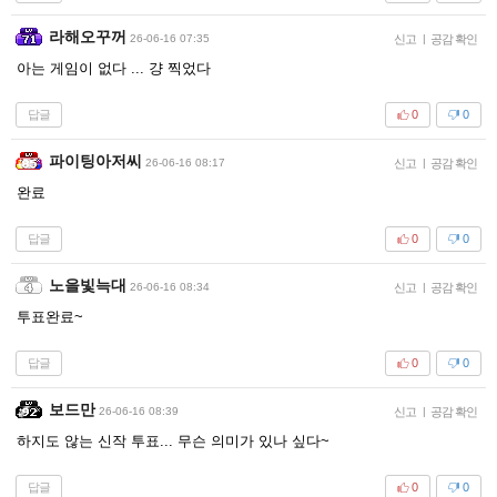
라해오꾸꺼
26-06-16 07:35
신고
|
공감 확인
아는 게임이 없다 ... 걍 찍었다
답글
0
0
파이팅아저씨
26-06-16 08:17
신고
|
공감 확인
완료
답글
0
0
노을빛늑대
26-06-16 08:34
신고
|
공감 확인
투표완료~
답글
0
0
보드만
26-06-16 08:39
신고
|
공감 확인
하지도 않는 신작 투표... 무슨 의미가 있나 싶다~
답글
0
0