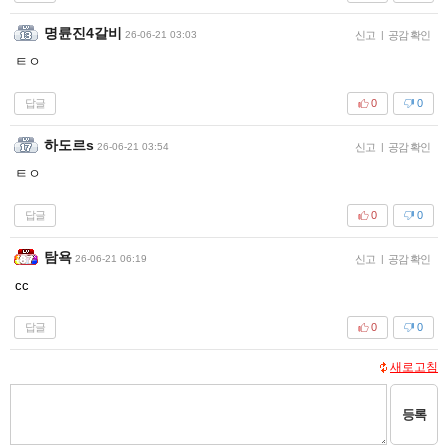
명륜진4갈비
26-06-21 03:03
신고
|
공감 확인
ㅌㅇ
답글
0
0
하도르s
26-06-21 03:54
신고
|
공감 확인
ㅌㅇ
답글
0
0
탐욕
26-06-21 06:19
신고
|
공감 확인
cc
답글
0
0
새로고침
등록