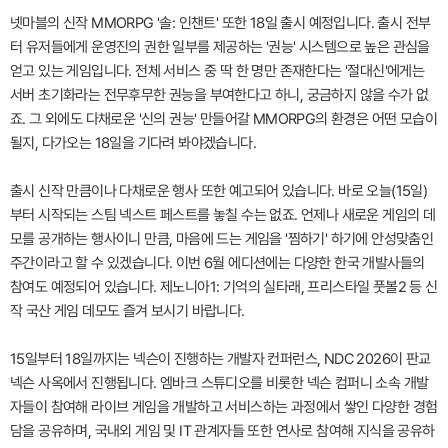
넷마블의 신작 MMORPG '솔: 인챈트' 또한 18일 출시 예정입니다. 출시 전부
터 유저들에게 운영진의 권한 일부를 제공하는 '권능' 시스템으로 높은 관심을
얻고 있는 게임입니다. 전체 서비스 중 딱 한 명만 존재한다는 '절대신'에게는
서버 초기화라는 전무후무한 권능을 부여한다고 하니, 궁금하지 않을 수가 없
죠. 그 외에도 다채로운 '신의 권능' 만들어갈 MMORPG의 환경은 어떤 모습이
될지, 다가오는 18일을 기다려 봐야겠습니다.
출시 신작 만큼이나 다채로운 행사 또한 예고되어 있습니다. 바로 오늘(15일)
부터 시작되는 스팀 넥스트 페스트를 놓칠 수는 없죠. 언제나 새로운 게임의 데
모를 공개하는 행사이니 만큼, 마음에 드는 게임을 '찜하기' 하기에 안성맞춤인
주간이라고 할 수 있겠습니다. 이번 6월 에디션에는 다양한 한국 개발사들의
참여도 예정되어 있습니다. 제노니아1: 기억의 실타래, 프리스타일 풋볼2 등 신
작 국산 게임 데모도 즐겨 보시기 바랍니다.
15일부터 18일까지는 넥슨이 진행하는 개발자 컨퍼런스, NDC 2026이 판교
넥슨 사옥에서 진행됩니다. 엠바크 스튜디오를 비롯한 넥슨 컴퍼니 소속 개발
자들이 참여해 라이브 게임을 개발하고 서비스하는 과정에서 쌓인 다양한 경험
담을 공유하며, 국내외 게임 및 IT 관계자들 또한 연사로 참여해 지식을 공유하