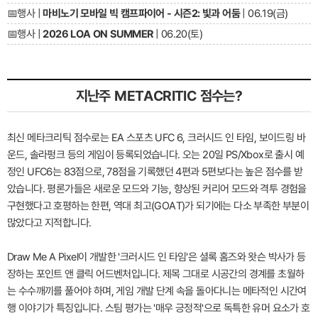
📅
행사 |
마비노기 모바일 빅 캠프파이어 - 시즌2: 빛과 어둠
| 06.19(금)
📅
행사 |
2026 LOA ON SUMMER
| 06.20(토)
지난주 METACRITIC 점수는?
최신 메타크리틱 점수로는 EA 스포츠 UFC 6, 크러시드 인 타임, 보이드링 바
운드, 솔라펑크 등의 게임이 등록되었습니다. 오는 20일 PS/Xbox로 출시 예
정인 UFC6는 83점으로, 78점을 기록했던 4편과 5편보다는 높은 점수를 받
았습니다. 평론가들은 새로운 모드와 기능, 향상된 커리어 모드와 격투 경험을
구현했다고 호평하는 한편, 역대 최고(GOAT)가 되기에는 다소 부족한 부분이
많았다고 지적합니다.
Draw Me A Pixel이 개발한 '크러시드 인 타임'은 셜록 홈즈와 왓슨 박사가 등
장하는 포인트 앤 클릭 어드벤처입니다. 제목 그대로 시공간의 경계를 초월하
는 수수깨끼를 풀어야 하며, 게임 개발 단계 속을 돌아다니는 메타적인 시간여
행 이야기가 특징입니다. 스팀 평가는 '매우 긍정적'으로 독특한 유머 요소가 호