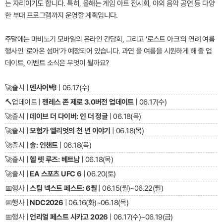
는 자리이기도 합니다. 특히, 올해는 게임 아트 전시회, 야외 음악 공연 등 다양
한 부대 프로그램까지 운영할 계획입니다.
주말에는 마비노기 모바일의 온라인 간담회, 그리고 '로스트 아크'의 연례 여름
행사인 '로아온 섬머'가 예정되어 있습니다. 과연 올 여름을 시원하게 해 줄 업
데이트, 이벤트 소식은 무엇이 될까요?
🚀
출시 |
덴샤어택!
| 06.17(수)
🔨
업데이트 |
젠레스 존 제로 3.0버전 업데이트
| 06.17(수)
🚀
출시 |
데이브 더 다이버: 인 더 정글
| 06.18(목)
🚀
출시 |
모험가 엘리엇의 천 년 이야기
| 06.18(목)
🚀
출시 |
솔: 인챈트
| 06.18(목)
🚀
출시 |
헬 렛 루즈: 베트남
| 06.18(목)
🚀
출시 |
EA 스포츠 UFC 6
| 06.20(토)
📅
행사 |
스팀 넥스트 페스트: 6월
| 06.15(월)~06.22(월)
📅
행사 |
NDC2026
| 06.16(화)~06.18(목)
📅
행사 |
언리얼 페스트 시카고 2026
| 06.17(수)~06.19(금)