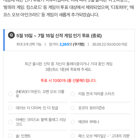
'왕좌의 게임: 킹스로드' 등 게임이 투표 대상에서 제외되었으며, '디토피아', '에
코스 오브 아인크라드' 등 게임이 새롭게 추가되었습니다.
Q
제
5월 15일 ~ 7월 15일 신작 게임 인기 투표
(종료)
목
최대
3
개 선택 가능
참가자:
2,265
명
(무기명)
26.06.22 00:00:00
마감
:
최근 출시된 신작 중 자신이 플레이중이거나 기대 중인 게임 

3종(최소 1종)에 투표해 주세요.
투표 시 1000이니를 선물해드립니다. 
(NEW)더 마운드: 오멘 오브 크툴
리듬 천국 미라클 스타즈
루
데이브 더 다이버: 인 더 정글
포르자 호라이즌6
어쌔신 크리드4: 블랙 플래그 리싱
예르바 부에나
크드
솔: 인챈트
패스 오브 엑자일2 - ' 고대의 귀환'