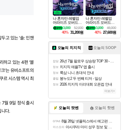
나 혼자만 레벨업
나 혼자만 레벨업
어라이즈 오버드라
어라이즈 오버드라
이브 디럭스 에디션
이브 Solo Leveling A
3,000
52,000
3,000
46,000
Solo Leveling Arise
rise
40%
31,200원
40%
27,600원
Overdrive Deluxe Edi
두고 있는 '솔: 인챈
tion
오늘의 치지직
오늘의 SOOP
26년 7월 팔로우 상승량 TOP 30 - 월간 치지직
하고 있는 4편 '블
잡담
치지직 애플TV 앱 출시
정보
싱크'는 유비소프트의
룩삼 니니 초대석 안내
정보
파쿠르 시스템 역시 최
봉누도2 두 번째 티저 - 일상
클립
2026 치지직 이리대회 오픈컵 안내
정보
더보기+
 7월 9일 정식 출시
오늘의 팟벤
오늘의 핫벤
입니다.
8월 28일 넷플릭스에서 예고편 공개 예정
GTA6
아사쿠라 마이 성우 정보 및 주요 필모
아스오라