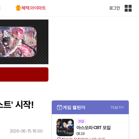
혜택.아이마트
로그인
인
벤
전
체
사
이
트
맵
트' 시작!
게임 캘린더
더보기+
모집
아스오라 CBT 모집
2026-06-15 16:00
08.19