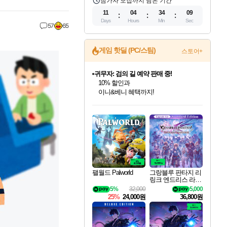
참가자 모집까지 남은 기간
11
04
34
08
Days
Hours
Min
Sec
57
65
게임 핫딜 (PC/스팀)
스토어+
귀무자: 검의 길 예약 판매 중!
10% 할인과
이니&베니 혜택까지!
인벤게임즈 8월 특별 할인!
드래곤소드: 어웨이크닝 입점!
문명 7 특별 할인!
마블 투혼 파이팅 소울즈 정식출시!
비스트 오브 리인카네이션 정식 출시!
커세어 코브 출시 기념 할인!
더 렐릭 퍼스트 가디언 정식 출시
베데스다 40주년 기념 할인 중!
캡콤 프렌차이즈 할인 진행 중!
캡콤 일부 상품 상시 할인
스타워즈 은하계 레이서
로블록스 기프트 카드 공식 입점
인기 퍼블리셔 모음!
스팀으로 만나는 드래곤소드!
조선&고려 DLC 출시 예정
마블 히어로 총 출동&화려한 격투!
게임프릭 신작 IP
해적'섬'을 발전시키자!
설화x하드코어 액션!
베데스다의 명작들을
몬헌, 바하 등 인기 IP를
몬헌 와일즈 & 드래곤즈 도그마2
인벤게임즈에서 10% 추가 적립
Robux를 가장 안전하고
최대 90% 할인가를 만나보세요!
네이버혜택과 함께 만나보세요!
50%할인&추가 적립까지!
네이버 포인트 혜택까지!
네이버 혜택가와 함께 예약하세요!
할인&네이버혜택으로 만나보세요!
네이버페이 혜택과 만나보세요!
40주년 프로모션으로 만나보세요!
할인가에 만나보세요!
일부 에디션 상시 할인!
혜택으로 예약 판매 중
편안하게 충전하세요
팰월드 Palworld
그랑블루 판타지 리
링크 엔드리스 라그
나로크 업그레이드
5%
32,000
5,000
킷 Granblue Fantasy
25%
24,000원
36,800원
Relink Endless Ragn
arok Upgrade Kit DL
C