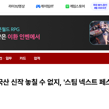
최대 90% 할인
라이브/영상
게이밍/IT
게임스토어
8월 프로모션
전 · 임무
카드
업적
산 신작 놓칠 수 없지, '스팀 넥스트 페스