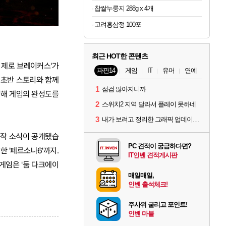
찹쌀누룽지 288g x 4개
고려홍삼정 100포
최근 HOT한 콘텐츠
 제로 브레이커스'가
파판14
게임
IT
유머
연예
 초반 스토리와 함께
1
점검 많아지니까
영해 게임의 완성도를
2
스위치2 지역 달라서 플레이 못하네
3
내가 보려고 정리한 그래픽 업데이트 의상 (*스포주의)
 신작 소식이 공개됐습
PC 견적이 궁금하다면?
한 '페르소나6'까지.
IT인벤 견적게시판
게임은 '둠 다크에이
매일매일,
인벤 출석체크!
주사위 굴리고 포인트!
인벤 마블