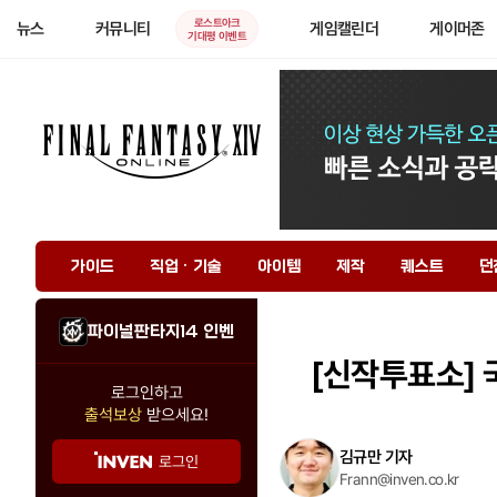
로스트아크
뉴스
커뮤니티
게임캘린더
게이머존
기대평 이벤트
가이드
직업 · 기술
아이템
제작
퀘스트
던
파이널판타지14 인벤
[신작투표소]
국
로그인하고
출석보상
받으세요!
김규만 기자
로그인
Frann@inven.co.kr