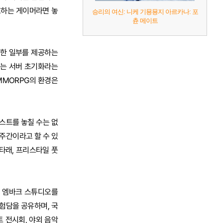
호하는 게이머라면 놓
승리의 여신: 니케 기묭묭지 아르카나: 포
츈 메이트
권한 일부를 제공하는
게는 서버 초기화라는
MMORPG의 환경은
스트를 놓칠 수는 없
 주간이라고 할 수 있
타래, 프리스타일 풋
. 엠바크 스튜디오를
험담을 공유하며, 국
트 전시회, 야외 음악