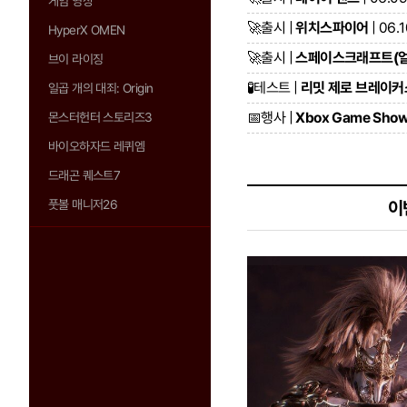
게임 영상
🚀
출시 |
위치스파이어
| 06.
HyperX OMEN
🚀
출시 |
스페이스크래프트(
브이 라이징
🧪
테스트 |
리밋 제로 브레이커
일곱 개의 대죄: Origin
📅
행사 |
Xbox Game Show
몬스터헌터 스토리즈3
바이오하자드 레퀴엠
드래곤 퀘스트7
풋볼 매니저26
이