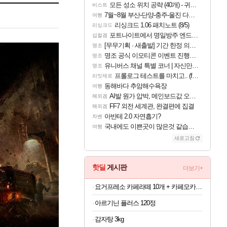
모든 성소 위치 공략 (40개) - 귀환한 영혼 도전과제
비스트
7월~8월 부산-단양-충주-울진 다녀왔어요~
여행
리싱크드 1.06 패치노트 (8/5)
리싱크드
포트나이트에서 명일방주 엔드필드 [펠리카] 판매 예정
섭컬겜
[무무기획 · 새출발] 기간 한정 의뢰 이벤트
명조
명조 공식 이모티콘 이벤트 진행해봤습니다! 참여부터 추첨까지????
명조
유니버스 채널 특별 코너 | 자신만의 스타일
명조
프롤로그 테스트를 마치고.. (feat. 리아)
리밋제로
동해바다 추암해수욕장
여행
AI발 원가 압박, 메인보드값 오르나
해외겜
FF7 외전 세계관, 완결편에 집결
해외겜
아반테 2.0 자연흡기?
차벤
국내에도 이쁜곳이 많은것 같습니다
여행
새로고침
핫딜
게시판
더보기+
요거프레소 카페라떼 10개 + 카페모카 10개
아르기닌 플러스 120정
감자탕 3kg