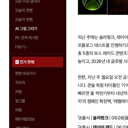
오픈 이슈 갤러리
오늘의 핫벤
오늘의 팟벤
AI 그림 그리기
지난 주에는 솔라펑크, 레이어
PC 견적 게시판
프롤로그 테스트를 진행하기도
더보기
총 5종의 보스 레이드 콘텐
높이고, 2026년 내 글로벌
인기 팟벤
팟벤 바로가기
한편, 지난 주 월요일 오전 공
치지직
니다. 콘솔 독점 타이틀인 '기
차벤
빠르면 올 하반기부터 내년까
걸그룹
지'의 캠페인 확장팩, '레벨레
여행
🚀
출시 |
솔라펑크
| 06.08(월
해외게임정보
🚀
출시 |
레이어 랜드
| 06.09