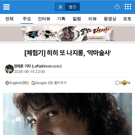
홈
웹진
전체
주요
인터뷰
기획
칼럼
리뷰
동영상
포토
[체험기]
히히 또 나지롱, '악마술사'
정재훈 기자
(
Laffa@inven.co.kr
)
2026-06-15 22:00
English(영문)
Google 선호 출처 추가
0
14