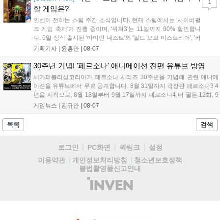
1
리'도 스팀에 정식 출시되었습니다....
할 게임은?
인벤이 전하는 스팀 주간 소식입니다. 현재 스팀에서는 '사이버펑
크 게임 축제'가 진행 중이며, '위쳐3'는 11일까지 80% 할인합니
다. 6일 정식 출시된 '아이언 네스트'와 '필드 오브 미스트리아', '커
세어 코브'가 호평받고 있습니다. 한편, 7일 출시된 '마블 투혼'은
기획기사 |
윤홍만
|
08-07
태그 시스템에 대한 호불호가 갈리며 복합적 평가를 기록 중입니
다. 유비소프트의 '고스트리콘: 와일드랜드'는 7년 만의 대규모 업
30주년 기념! '페르소나' 애니메이션 전편 유튜브 방영
데이트 '라스트 라이츠'와 함께 95% 할인 중입니다....
세가퍼블리싱코리아가 페르소나 시리즈 30주년을 기념해 관련 애니메
이션을 유튜브에서 무료 공개합니다. 8월 31일까지 극장판 페르소나3 4
편을 시작으로, 8월 18일부터 9월 17일까지 페르소나4 더 골든 12화, 9
월 15일부터 10월 14일까지 페르소나5 시리즈가 순차 공개됩니다. 또한
게임뉴스 |
김규만
|
08-07
8월 16일까지 SNS를 통해 축하 메시지를 모집하며, 선정된 내용은 기념
영상 및 대형 전광판에 소개될 예정입니다....
목록
검색
로그인
PC화면
퀵링크
설정
청소년보호정책
이용약관
개인정보처리방침
불법촬영물신고안내
(주)
인
벤