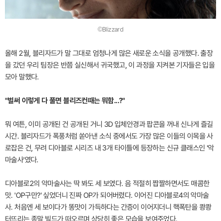
©Blizzard
올해 2월, 블리자드가 말 그대로 엄청나게 많은 새로운 소식을 공개했다. 출장
을 갔던 우리 팀장은 반쯤 실신해서 귀국했고, 이 과정을 지켜본 기자들은 입을
모아 말했다.
"벌써 이렇게 다 풀면 블리즈컨때는 뭐함...?"
뭐 여튼, 이미 공개된 건 공개된 거니 3D 입체안경과 팝콘을 꺼내 신나게 즐길
시간. 블리자드가 폭풍처럼 쏟아낸 소식 중에서도 가장 많은 이들의 이목을 사
로잡은 건, 무려 디아블로 시리즈 내 3개 타이틀에 등장하는 신규 클래스인 '악
마술사'였다.
디아블로2의 악마술사는 딱 봐도 세 보였다. 음 적절히 짭짤하면서도 매콤한
맛. 'OP구만?' 싶었더니 진짜 OP가 되어버렸다. 이어진 디아블로4의 악마술
사. 처음엔 세 보이다가 똥맛이 가득하다는 간증이 이어지더니 핵폭탄을 쾅쾅
터뜨리는 종말 빌드가 떠오르며 상당히 좋은 모습을 보여주었다.