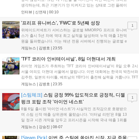
생각하는데, 최근 기본기가 안 지켜지고 있는 상태로 그런 플레이
를 추구하다 보니까 팀적으로 안 좋은 사고가 계속 많이 났던 것
인터뷰 |
신연재
|
00:10
같습니다." T1은 6일 서울 종로구 치지직 롤파크에서 열린 '2026
LoL 챔피언스 코리아(LCK)'...
'프리프 유니버스', 'FWC'로 5년째 성장
1
위메이드커넥트가 서비스하는 글로벌 MMORPG 프리프 유니버
스가 출시 5년 차에 역대 최고 실적을 달성하며 누적 매출 1천억
원을 돌파했습니다. 이는 매년 전용 서버에서 진행되는 글로벌 e
스포츠 대회 FWC의 영향이 큽니다. FWC는 이용자가 동일한 조
게임뉴스 |
김병호
|
23:55
건에서 시즌을 함께 즐기는 구조로, 올해 4월 시작된 FWC 2026
은 전년 대비 매출과 이용자 지표가 대폭 상승하는 성과를 냈습니
'TFT 코리아 인비테이셔널', 8일 더현대서 개최
다. 오는 10월 필리핀 마닐라에서 총상금 11만 달러 규모의 제4회
라이엇 게임즈가 주최하는 'TFT 코리아 인비테이셔널'이 8일 오후 2시
FWC 그랜드 파이널이 개최될 예정이며, 위메이드커넥트는 이를
서울 여의도 더현대 서울에서 열립니다. 이번 대회에는 한국의 박찬서와
통해 커뮤니티 중심의 장기 성장 모델을 지속할 방침입니다....
김주한, 일본의 타이틀, 베트남의 YBY1이 출전해 실력을 겨룹니다. TFT
는 소속팀 없이 개인 자격으로 참가하는 독특한 대회 구조를 가지며, 누
게임뉴스 |
김병호
|
23:35
구나 참여 가능한 '소파에서 왕관까지'라는 철학을 실천하고 있습니다.
17일까지 이어지는 이번 행사는 신규 세트 체험과 공연 등 다양한 즐길
[스팀체크]
스팀 긍정 99% 압도적으로 긍정적, 디젤
1
거리를 제공하며, 이후 현대백화점 판교점에서도 행사가 이어질 예정입
펑크 포탑 조작 '아이언 네스트'
니다. 연말에는 라스베이거스 오픈이 개최됩니다....
8월 6일 출시된 '아이언 네스트'가 사실적인 조작감으로 호평받으
며 스팀 신작 매출 상위권에 올랐습니다. '이터널 리턴'은 8월 13
일 정규 시즌 개막을 앞두고 프리시즌을 시작해 국내 매출 1위를
기록했습니다. 25주년을 맞은 '고스트 리콘' 시리즈는 8월 6일 쇼
게임뉴스 |
강승진
|
08-07
케이스와 함께 대규모 할인을 진행하며 순위가 급상승했고, 신작
'마블 투혼: 파이팅 소울즈'와 레트로 수리 시뮬레이션 '리스토
[Steam Pick]
이번 주 스팀에 쏟아진 신작, 지금 주목