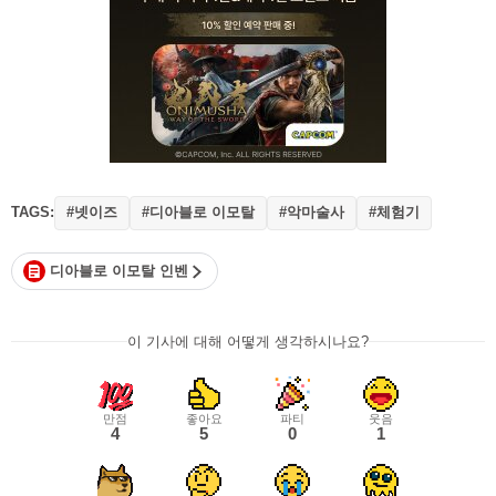
TAGS:
#넷이즈
#디아블로 이모탈
#악마술사
#체험기
디아블로 이모탈 인벤
이 기사에 대해 어떻게 생각하시나요?
만점
좋아요
파티
웃음
4
5
0
1