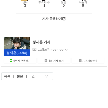
씬나
후속기사+
울음
녹는다
3
1
0
0
기사 공유하기
정재훈 기자
Laffa@inven.co.kr
정재훈
(Laffa)
페이지 구독하기
다른 기사 보기
기사 제보하기
목록
|
본문
|
△
|
▽