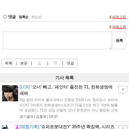
댓글
등록순
|
최신순
새로고침
새로고침
등록
목록
|
본문
|
△
|
▽
|
댓글
기사 목록
[LCK]
'오너' 빼고, '페인터' 출전한 T1, 한화생명에
6
패배
8일 종각 치지직 롤파크에서 진행된 '2026 LoL 챔피언스 코리아
(LCK)' 3라운드 한화생명e스포츠가 T1을 2:1로 꺾고 3연패 탈출
에 성공했다. T1은 금일 선발에 '오너' 문현준이 아닌 콜업된 신예
'페인터' 김은후를 투입했지만, 결국 1:2로 패배하고 말았다. T1은
경기결과 |
김홍제
|
19:37
'케리아'의 카밀이 좋은 플레이를 통해 한화생명 바텀 듀오의 점멸
을 빼냈다....
[체험기획]
'슈퍼로봇대전Y' 35주년 확장팩, 시리즈
1