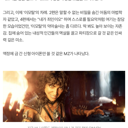
그리고, 이제 '이모탈'의 차례. 2편은 말할 수 없는 비밀을 숨긴 어둠의 마법학
자 같았고, 4편에서는 "내가 죄인이오" 하며 스스로를 필요악처럼 여기는 참담
한 모습이었건만, '이모탈'의 악마술사는 좀 다르다. 딱 봐도 높아 보이는 자존
감. 집에 숨어 있는 내성적 인간들의 멱살을 끌고 파티장으로 갈 것 같은 인싸
력 깊은 미소.
액정에 금 간 신형 아이폰만 쓸 것 같은 MZ가 나타났다.