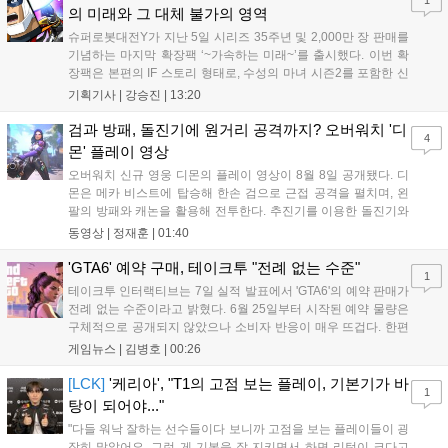
의 미래와 그 대체 불가의 영역
슈퍼로봇대전Y가 지난 5일 시리즈 35주년 및 2,000만 장 판매를
기념하는 마지막 확장팩 ‘~가속하는 미래~’를 출시했다. 이번 확
장팩은 본편의 IF 스토리 형태로, 수성의 마녀 시즌2를 포함한 신
규 참전작과 크로스오버 합체기를 선보이며 작품을 완결 짓는다.
기획기사 |
강승진
|
13:20
기존 연출의 한계와 로봇 게임 시장의 어려움 속에서도 팬들이 원
하는 몰입감 있는 서사와 조합을 구현하며 시리즈의 미래를 향한
검과 방패, 돌진기에 원거리 공격까지? 오버워치 '디
4
새로운 가능성을 제시했다....
몬' 플레이 영상
오버워치 신규 영웅 디몬의 플레이 영상이 8월 8일 공개됐다. 디
몬은 메카 비스트에 탑승해 한손 검으로 근접 공격을 펼치며, 왼
팔의 방패와 캐논을 활용해 전투한다. 추진기를 이용한 돌진기와
참격 형태의 궁극기를 보유했고, 메카 파괴 시 맨몸으로 기관총을
동영상 |
정재훈
|
01:40
사용하는 특징이 있다. 디몬은 오는 8월 12일 시작되는 시즌4 부
산의 영웅들 업데이트를 통해 정식 출시될 예정이다....
'GTA6' 예약 구매, 테이크투 "전례 없는 수준"
1
테이크투 인터랙티브는 7일 실적 발표에서 'GTA6'의 예약 판매가
전례 없는 수준이라고 밝혔다. 6월 25일부터 시작된 예약 물량은
구체적으로 공개되지 않았으나 소비자 반응이 매우 뜨겁다. 한편
11월 19일 PS5와 Xbox 시리즈 X|S로 정식 출시될 예정이며, 록
게임뉴스 |
김병호
|
00:26
스타 게임즈는 한국 시각 28일 오전 4시 넷플릭스를 통해 장편 영
상 'Grand Theft Auto VI: An Extended Look'을 최초 공개할 계획
[LCK]
'케리아', "T1의 고점 보는 플레이, 기본기가 바
1
이다....
탕이 되어야..."
"다들 워낙 잘하는 선수들이다 보니까 고점을 보는 플레이들이 굉
장히 많았어요. 그런 게 기본을 잘 지키면서 하면 리턴이 크다고