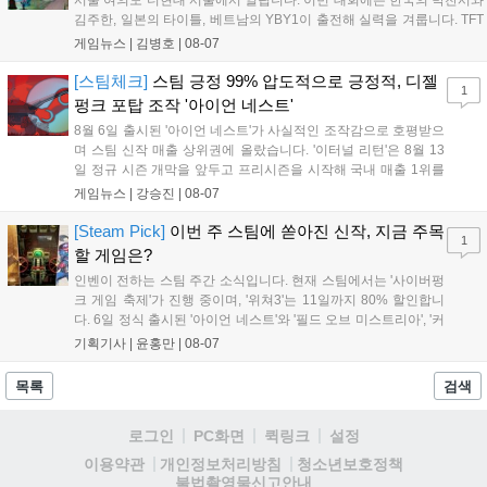
서울 여의도 더현대 서울에서 열립니다. 이번 대회에는 한국의 박찬서와
통해 커뮤니티 중심의 장기 성장 모델을 지속할 방침입니다....
김주한, 일본의 타이틀, 베트남의 YBY1이 출전해 실력을 겨룹니다. TFT
는 소속팀 없이 개인 자격으로 참가하는 독특한 대회 구조를 가지며, 누
게임뉴스 |
김병호
|
08-07
구나 참여 가능한 '소파에서 왕관까지'라는 철학을 실천하고 있습니다.
17일까지 이어지는 이번 행사는 신규 세트 체험과 공연 등 다양한 즐길
[스팀체크]
스팀 긍정 99% 압도적으로 긍정적, 디젤
1
거리를 제공하며, 이후 현대백화점 판교점에서도 행사가 이어질 예정입
펑크 포탑 조작 '아이언 네스트'
니다. 연말에는 라스베이거스 오픈이 개최됩니다....
8월 6일 출시된 '아이언 네스트'가 사실적인 조작감으로 호평받으
며 스팀 신작 매출 상위권에 올랐습니다. '이터널 리턴'은 8월 13
일 정규 시즌 개막을 앞두고 프리시즌을 시작해 국내 매출 1위를
기록했습니다. 25주년을 맞은 '고스트 리콘' 시리즈는 8월 6일 쇼
게임뉴스 |
강승진
|
08-07
케이스와 함께 대규모 할인을 진행하며 순위가 급상승했고, 신작
'마블 투혼: 파이팅 소울즈'와 레트로 수리 시뮬레이션 '리스토
[Steam Pick]
이번 주 스팀에 쏟아진 신작, 지금 주목
1
리'도 스팀에 정식 출시되었습니다....
할 게임은?
인벤이 전하는 스팀 주간 소식입니다. 현재 스팀에서는 '사이버펑
크 게임 축제'가 진행 중이며, '위쳐3'는 11일까지 80% 할인합니
다. 6일 정식 출시된 '아이언 네스트'와 '필드 오브 미스트리아', '커
세어 코브'가 호평받고 있습니다. 한편, 7일 출시된 '마블 투혼'은
기획기사 |
윤홍만
|
08-07
태그 시스템에 대한 호불호가 갈리며 복합적 평가를 기록 중입니
다. 유비소프트의 '고스트리콘: 와일드랜드'는 7년 만의 대규모 업
목록
검색
데이트 '라스트 라이츠'와 함께 95% 할인 중입니다....
로그인
PC화면
퀵링크
설정
청소년보호정책
이용약관
개인정보처리방침
불법촬영물신고안내