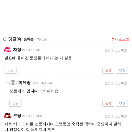
댓글
(4)
등록순
|
최신순
새로고침
자정
26-06-16 13:22
신고
|
공감 확인
발표에 들어간 문장들이 ai가 쓴 거 같음..
답글
0
0
미요띵
26-06-16 13:42
신고
|
공감 확인
모든게 ai 입니다 속지마세요!!
답글
0
0
코딩
26-06-16 13:46
신고
|
공감 확인
카트 버파 크아를 섭종시키며 오랫동안 축적된 맥락이 중요하다 말하
니 진정성이 잘 느껴지네 ㅋㅋ