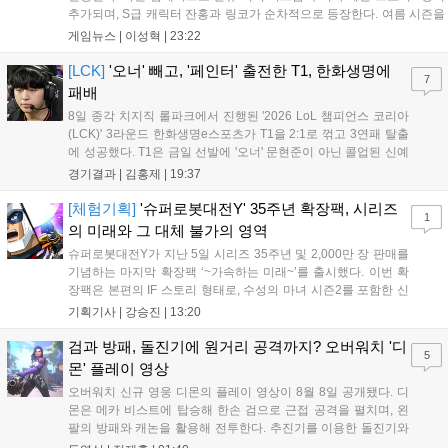
추가되며, S급 캐릭터 잔홍과 링코가 순차적으로 등장한다. 여름 시즌을
맞아 비치발리볼, 수상 오토바이 등 다채로운 이벤트가 열리고, 캐릭터
게임뉴스 |
이성혁
|
23:22
렌더링 개선 및 랜덤 코스튬 등 편의성도 강화된다. 8월 11일까지 사용
가능한 교환 코드 3종이 제공되며, 상세 일정은 공식 채널을 통해 확인할
[LCK]
'오너' 빼고, '페인터' 출전한 T1, 한화생명에
7
수 있다....
패배
8일 종각 치지직 롤파크에서 진행된 '2026 LoL 챔피언스 코리아
(LCK)' 3라운드 한화생명e스포츠가 T1을 2:1로 꺾고 3연패 탈출
에 성공했다. T1은 금일 선발에 '오너' 문현준이 아닌 콜업된 신예
'페인터' 김은후를 투입했지만, 결국 1:2로 패배하고 말았다. T1은
경기결과 |
김홍제
|
19:37
'케리아'의 카밀이 좋은 플레이를 통해 한화생명 바텀 듀오의 점멸
을 빼냈다....
[체험기획]
'슈퍼로봇대전Y' 35주년 확장팩, 시리즈
1
의 미래와 그 대체 불가의 영역
슈퍼로봇대전Y가 지난 5일 시리즈 35주년 및 2,000만 장 판매를
기념하는 마지막 확장팩 ‘~가속하는 미래~’를 출시했다. 이번 확
장팩은 본편의 IF 스토리 형태로, 수성의 마녀 시즌2를 포함한 신
규 참전작과 크로스오버 합체기를 선보이며 작품을 완결 짓는다.
기획기사 |
강승진
|
13:20
기존 연출의 한계와 로봇 게임 시장의 어려움 속에서도 팬들이 원
하는 몰입감 있는 서사와 조합을 구현하며 시리즈의 미래를 향한
검과 방패, 돌진기에 원거리 공격까지? 오버워치 '디
5
새로운 가능성을 제시했다....
몬' 플레이 영상
오버워치 신규 영웅 디몬의 플레이 영상이 8월 8일 공개됐다. 디
몬은 메카 비스트에 탑승해 한손 검으로 근접 공격을 펼치며, 왼
팔의 방패와 캐논을 활용해 전투한다. 추진기를 이용한 돌진기와
참격 형태의 궁극기를 보유했고, 메카 파괴 시 맨몸으로 기관총을