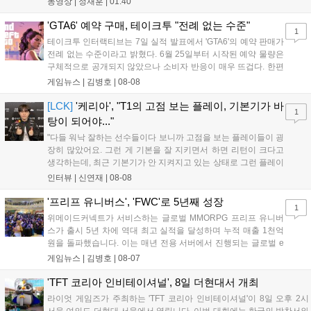
동영상 |
정재훈
|
01:40
사용하는 특징이 있다. 디몬은 오는 8월 12일 시작되는 시즌4 부
산의 영웅들 업데이트를 통해 정식 출시될 예정이다....
'GTA6' 예약 구매, 테이크투 "전례 없는 수준"
1
테이크투 인터랙티브는 7일 실적 발표에서 'GTA6'의 예약 판매가
전례 없는 수준이라고 밝혔다. 6월 25일부터 시작된 예약 물량은
구체적으로 공개되지 않았으나 소비자 반응이 매우 뜨겁다. 한편
11월 19일 PS5와 Xbox 시리즈 X|S로 정식 출시될 예정이며, 록
게임뉴스 |
김병호
|
08-08
스타 게임즈는 한국 시각 28일 오전 4시 넷플릭스를 통해 장편 영
상 'Grand Theft Auto VI: An Extended Look'을 최초 공개할 계획
[LCK]
'케리아', "T1의 고점 보는 플레이, 기본기가 바
1
이다....
탕이 되어야..."
"다들 워낙 잘하는 선수들이다 보니까 고점을 보는 플레이들이 굉
장히 많았어요. 그런 게 기본을 잘 지키면서 하면 리턴이 크다고
생각하는데, 최근 기본기가 안 지켜지고 있는 상태로 그런 플레이
를 추구하다 보니까 팀적으로 안 좋은 사고가 계속 많이 났던 것
인터뷰 |
신연재
|
08-08
같습니다." T1은 6일 서울 종로구 치지직 롤파크에서 열린 '2026
LoL 챔피언스 코리아(LCK)'...
'프리프 유니버스', 'FWC'로 5년째 성장
1
위메이드커넥트가 서비스하는 글로벌 MMORPG 프리프 유니버
스가 출시 5년 차에 역대 최고 실적을 달성하며 누적 매출 1천억
원을 돌파했습니다. 이는 매년 전용 서버에서 진행되는 글로벌 e
스포츠 대회 FWC의 영향이 큽니다. FWC는 이용자가 동일한 조
게임뉴스 |
김병호
|
08-07
건에서 시즌을 함께 즐기는 구조로, 올해 4월 시작된 FWC 2026
은 전년 대비 매출과 이용자 지표가 대폭 상승하는 성과를 냈습니
'TFT 코리아 인비테이셔널', 8일 더현대서 개최
다. 오는 10월 필리핀 마닐라에서 총상금 11만 달러 규모의 제4회
라이엇 게임즈가 주최하는 'TFT 코리아 인비테이셔널'이 8일 오후 2시
FWC 그랜드 파이널이 개최될 예정이며, 위메이드커넥트는 이를