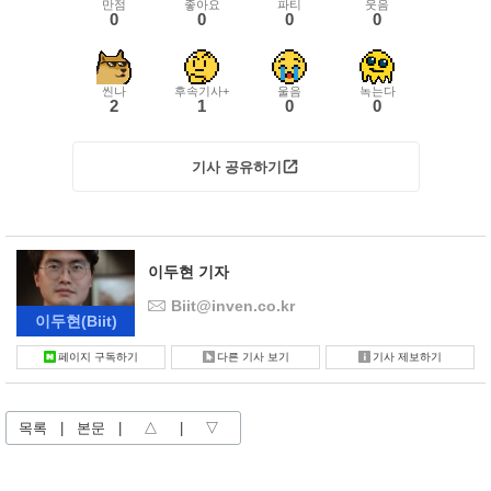
만점
좋아요
파티
웃음
0
0
0
0
씬나
후속기사+
울음
녹는다
2
1
0
0
기사 공유하기
이두현 기자
Biit@inven.co.kr
이두현
(Biit)
페이지 구독하기
다른 기사 보기
기사 제보하기
목록
|
본문
|
△
|
▽