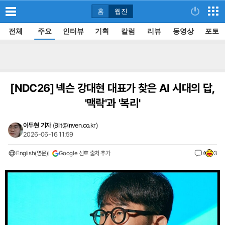
홈
웹진
전체
주요
인터뷰
기획
칼럼
리뷰
동영상
포토
[NDC26]
넥슨 강대현 대표가 찾은 AI 시대의 답,
'맥락'과 '복리'
이두현 기자
(
Biit@inven.co.kr
)
2026-06-16 11:59
English(영문)
Google 선호 출처 추가
4
3