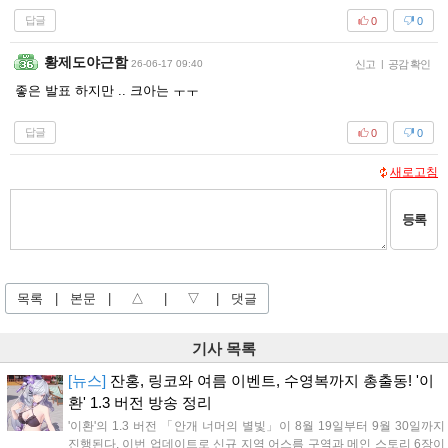
답글
0
0
황제도야근함
26-06-17 09:40
신고
|
공감 확인
좋은 발표 하지만 .. 크아는 ㅜㅜ
답글
0
0
새로고침
등록
목록
|
본문
|
△
|
▽
|
댓글
기사 목록
[뉴스]
잔홍, 링코와 여름 이벤트, 수영복까지 총출동! '이
환' 1.3 버전 방송 정리
'이환'의 1.3 버전 「안개 너머의 별빛」이 8월 19일부터 9월 30일까지
진행된다. 이번 업데이트로 신규 지역 어스름 구역과 메인 스토리 6장이