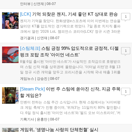
를 벌리며 25분 만에 승리하면서 말 그대로 압도적인 경기력을 선
인터뷰 |
신연재
|
08-07
보였다. '룰러' 박재혁은 1세트 코그모, 2세트 이즈리얼로 맹활약
하며 POM에 선정됐...
[LCK]
기억 되찾은 젠지, 기세 좋던 KT 상대로 완승
1
젠지가 기억을 찾았다. 한화생명e스포츠에 이어 이번에는 연승을
달리던 KT를 압도적인 경기력으로 꺾었다. 7일 종로 치지직 롤파
크에서 열린 '2026 LoL 챔피언스 코리아(LCK)' 정규 시즌 3라운
드 레전드 그룹, kt 롤스터와 젠지 e스포츠의 대결에서 젠지가 압
경기결과 |
신연재
|
08-07
승을 거뒀다. 개막주까지만 해도 급격하게 흔들리던 젠지였지만,
기억을 되찾기라도 한 듯 1,...
[스팀체크]
스팀 긍정 99% 압도적으로 긍정적, 디젤
1
펑크 포탑 조작 '아이언 네스트'
8월 6일 출시된 '아이언 네스트'가 사실적인 조작감으로 호평받으
며 스팀 신작 매출 상위권에 올랐습니다. '이터널 리턴'은 8월 13
일 정규 시즌 개막을 앞두고 프리시즌을 시작해 국내 매출 1위를
기록했습니다. 25주년을 맞은 '고스트 리콘' 시리즈는 8월 6일 쇼
게임뉴스 |
강승진
|
08-07
케이스와 함께 대규모 할인을 진행하며 순위가 급상승했고, 신작
'마블 투혼: 파이팅 소울즈'와 레트로 수리 시뮬레이션 '리스토
[Steam Pick]
이번 주 스팀에 쏟아진 신작, 지금 주목
1
리'도 스팀에 정식 출시되었습니다....
할 게임은?
인벤이 전하는 스팀 주간 소식입니다. 현재 스팀에서는 '사이버펑
크 게임 축제'가 진행 중이며, '위쳐3'는 11일까지 80% 할인합니
다. 6일 정식 출시된 '아이언 네스트'와 '필드 오브 미스트리아', '커
세어 코브'가 호평받고 있습니다. 한편, 7일 출시된 '마블 투혼'은
기획기사 |
윤홍만
|
08-07
태그 시스템에 대한 호불호가 갈리며 복합적 평가를 기록 중입니
다. 유비소프트의 '고스트리콘: 와일드랜드'는 7년 만의 대규모 업
게임위, '생명나눔 사랑의 단체헌혈' 실시