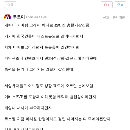
답글
1
0
무로미
26-06-16 12:46
신고
|
공감 확인
케릭터 커마랑 그래픽 하나로 초반엔 흥할거같긴함
거기에 한국인들이 테스트봇으로 갈려나가면서
자체 마메보급이라던지 손볼곳이 있긴하지만
파밍구조나 컨텐츠에서 완화(정상화)같은건 했기때문에
혹평을 듣거나 그러지는 않을거 같긴한데
서양유저들도 어느정도 성장 궤도에 오르면 눈에보일
어비스PVP를 포함해 이해못할 케릭터 밸런싱이라던지
게임내 서사가 부족하다던지
무스펠 처럼 파티원 한명이라도 절면 나머지는 다 죽어야된단다
같은 유격난이도라던지