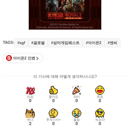
TAGS:
#글로벌
#섬머게임페스트
#아이온2
#엔씨
#sgf
아이온2 인벤
이 기사에 대해 어떻게 생각하시나요?
만점
좋아요
파티
웃음
0
0
0
0
씬나
후속기사+
울음
녹는다
2
0
0
0