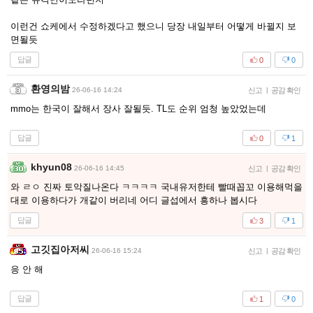
이런건 쇼케에서 수정하겠다고 했으니 당장 내일부터 어떻게 바뀔지 보
면될듯
답글
0
0
환영의밤
26-06-16 14:24
신고
|
공감 확인
mmo는 한국이 잘해서 장사 잘될듯. TL도 순위 엄청 높았었는데
답글
0
1
khyun08
26-06-16 14:45
신고
|
공감 확인
와 ㄹㅇ 진짜 토악질나온다 ㅋㅋㅋㅋ 국내유저한테 빨때꼽꼬 이용해먹을
대로 이용하다가 개같이 버리네 어디 글섭에서 흥하나 봅시다
답글
3
1
고깃집아저씨
26-06-16 15:24
신고
|
공감 확인
응 안 해
답글
1
0