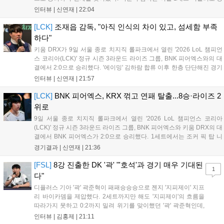
대의 움직임을 강제한 점, 2세트 불리함을 한타로 역전하고 운영으로 잘
인터뷰 |
신연재
|
22:04
풀어간 점을 좋게 평가했다. 다음은 박준석 감독, '태윤'...
[LCK]
조재읍 감독, "아직 인식의 차이 있고, 섬세함 부족
하다"
키움 DRX가 9일 서울 종로 치지직 롤파크에서 열린 '2026 LoL 챔피언
스 코리아(LCK)' 정규 시즌 3라운드 라이즈 그룹, BNK 피어엑스와의 대
결에서 2:0으로 승리했다. '에이밍' 김하람 합류 이후 한층 단단해진 경기
력으로 2연승을 달리고 있었지만, BNK 피어엑스에게 불의의 일격을 당
인터뷰 |
신연재
|
21:57
하고 말았다. 경기 종료 후 기자회견에 참석한 조재읍 감독은...
[LCK]
BNK 피어엑스, KRX 꺾고 연패 탈출...8승·라이즈 2
위로
9일 서울 종로 치지직 롤파크에서 열린 '2026 LoL 챔피언스 코리아
(LCK)' 정규 시즌 3라운드 라이즈 그룹, BNK 피어엑스와 키움 DRX의 대
결에서 BNK 피어엑스가 2:0으로 승리했다. 1세트에서는 조커 픽 탑 니
달리가 제대로 통했고, 2세트에선 판테온을 잡은 '랩터' 전어진의 활약과
경기결과 |
신연재
|
21:36
함께 키움 DRX의 끈질긴 수비를 뚫었다. 1세트 중반까지...
[FSL]
8강 진출한 DK '곽' "'호석'과 경기 매우 기대된
1
다"
디플러스 기아 '곽' 곽준혁이 패패승승승으로 젠지 '지피제이' 지프
리 바이카뎀을 제압했다. 2세트까지만 해도 '지피제이'의 흐름을
따라가지 못하고 0:2까지 밀려 위기를 맞이했던 '곽' 곽준혁인데,
3세트를 기점으로 분위기를 완전히 바꿨다. 3세트를 4:2로 승리
인터뷰 |
김홍제
|
21:11
한 뒤 이후부터는 완전히 자신이 원하는 플레이를 모두 펼쳐 5:1,