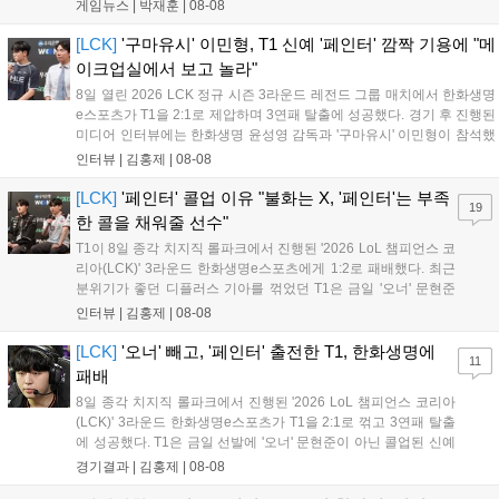
통해 월드 콘텐츠가 추가될 예정이며, 이를 통해 추후 주신 및 절대신에
게임뉴스 |
박재훈
|
08-08
대한 정보가 공개될 것으로 기대된다. 서버별 입지 확보를 위한 경쟁은
더욱 가속화될 전망이다....
[LCK]
'구마유시' 이민형, T1 신예 '페인터' 깜짝 기용에 "메
이크업실에서 보고 놀라"
8일 열린 2026 LCK 정규 시즌 3라운드 레전드 그룹 매치에서 한화생명
e스포츠가 T1을 2:1로 제압하며 3연패 탈출에 성공했다. 경기 후 진행된
미디어 인터뷰에는 한화생명 윤성영 감독과 '구마유시' 이민형이 참석했
다. 먼저 승리 소감에 대해 윤성영 감독은 "오랜만에 승리해 기분이 좋고,
인터뷰 |
김홍제
|
08-08
남은 경기도 잘 준비하겠다"고 밝혔으며, '구마유시' 역시 "3...
[LCK]
'페인터' 콜업 이유 "불화는 X, '페인터'는 부족
19
한 콜을 채워줄 선수"
T1이 8일 종각 치지직 롤파크에서 진행된 '2026 LoL 챔피언스 코
리아(LCK)' 3라운드 한화생명e스포츠에게 1:2로 패배했다. 최근
분위기가 좋던 디플러스 기아를 꺾었던 T1은 금일 '오너' 문현준
을 빼고 신예 '페인터' 김은후를 투입시키는 강수를 뒀으나 결국
인터뷰 |
김홍제
|
08-08
아쉬운 결과를 맞이하게 됐다. 이하 T1 임재현 감독대행과 '페이
즈' 김수환의 인터뷰 내...
[LCK]
'오너' 빼고, '페인터' 출전한 T1, 한화생명에
11
패배
8일 종각 치지직 롤파크에서 진행된 '2026 LoL 챔피언스 코리아
(LCK)' 3라운드 한화생명e스포츠가 T1을 2:1로 꺾고 3연패 탈출
에 성공했다. T1은 금일 선발에 '오너' 문현준이 아닌 콜업된 신예
'페인터' 김은후를 투입했지만, 결국 1:2로 패배하고 말았다. T1은
경기결과 |
김홍제
|
08-08
'케리아'의 카밀이 좋은 플레이를 통해 한화생명 바텀 듀오의 점멸