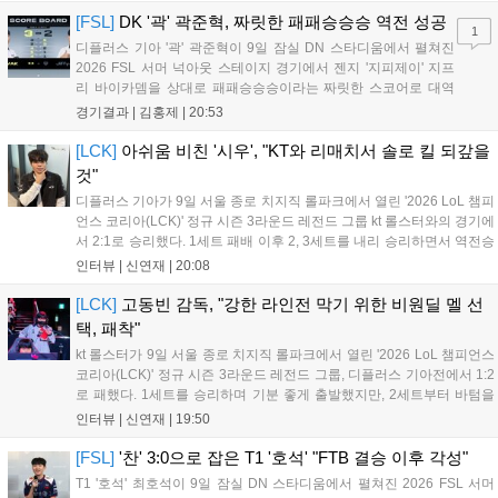
4:1이라는 큰 점수 차이로...
[FSL]
DK '곽' 곽준혁, 짜릿한 패패승승승 역전 성공
1
디플러스 기아 '곽' 곽준혁이 9일 잠실 DN 스타디움에서 펼쳐진
2026 FSL 서머 넉아웃 스테이지 경기에서 젠지 '지피제이' 지프
리 바이카뎀을 상대로 패패승승승이라는 짜릿한 스코어로 대역
전에 성공하며 파이널 스테이지로 향했다. 1세트, 전반전은 서로
경기결과 |
김홍제
|
20:53
골망을 흔들지 못하며 0:0으로 끝났다. '지피제이'가 53분 지단으
로 깔끔한 마무리에 성공했고, '곽...
[LCK]
아쉬움 비친 '시우', "KT와 리매치서 솔로 킬 되갚을
것"
디플러스 기아가 9일 서울 종로 치지직 롤파크에서 열린 '2026 LoL 챔피
언스 코리아(LCK)' 정규 시즌 3라운드 레전드 그룹 kt 롤스터와의 경기에
서 2:1로 승리했다. 1세트 패배 이후 2, 3세트를 내리 승리하면서 역전승
을 거뒀다. 14승을 달성한 디플러스 기아는 4위 kt 롤스터를 1승 차이로
인터뷰 |
신연재
|
20:08
바짝 추격하며 상위권 도약의 불씨를 살렸다. 경기...
[LCK]
고동빈 감독, "강한 라인전 막기 위한 비원딜 멜 선
택, 패착"
kt 롤스터가 9일 서울 종로 치지직 롤파크에서 열린 '2026 LoL 챔피언스
코리아(LCK)' 정규 시즌 3라운드 레전드 그룹, 디플러스 기아전에서 1:2
로 패했다. 1세트를 승리하며 기분 좋게 출발했지만, 2세트부터 바텀을
중심으로 게임을 풀어간 디플러스 기아의 승리 플랜을 막아내지 못했다.
인터뷰 |
신연재
|
19:50
경기 종료 후 기자실을 찾은 고동빈 감독은 "상대가 디플러스...
[FSL]
'찬' 3:0으로 잡은 T1 '호석' "FTB 결승 이후 각성"
T1 '호석' 최호석이 9일 잠실 DN 스타디움에서 펼쳐진 2026 FSL 서머