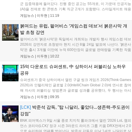
군 집중채용에 들어갔다. 진행 중인 공고는 55개로, 이 가운데 인공지능
(AI)을 전제로 한 콘텐츠 기획 직군 2개가 포함됐다. 스마일게이트 채용
사이트에 따르면 이번 채용은 게임기획·게임개발·그래픽·QA·운영서비
게임뉴스 |
이두현
|
11:19
스·사업·인프라 등 개발과 서비스 전 영역을 아우른다. 공고상 마감일은
이...
붉며드는 유럽, 펄어비스 ‘게임스컴 데브’서 붉은사막 개
발 초청 강연
펄어비스의 '붉은사막'은 독일에서 개최되는 개발자 행사 게임스컴 데브
2026의 강연자로 초청받아 현지 시간 8월 24일 발표에 나선다. '붉은사
막'은 출시 3개월 미만에 누적 600만장의 글로벌 판매량을 기록한 작품
이다. 시장조사기관 서카나 집계에 따르면 2026년 미국 비디오게임 판
게임뉴스 |
이두현
|
10:22
매 순위 누적 2위에 올랐으며, 글로벌 시장분석 기업 알리네아 애널리틱
스...
15억 다운로드 슈퍼센트, 中 상하이서 퍼블리싱 노하우
공유
슈퍼센트가 중국 상하이에서 열린 구글 씽크 게임즈 2026(Think Games
2026)과 인텔리체인 글로벌 2.0(IntelliChain Global 2.0)에 연사로 참여
해 자사의 퍼블리싱 방법론과 글로벌 성과를 공유했다, 두 행사는 아시
아 최대 규모 게임 박람회인 차이나조이 2026 개막에 맞춰 개최된 글로
게임뉴스 |
이두현
|
09:35
벌 콘퍼런스다. 슈퍼센트는 차이나조이 202...
[LCK]
박준석 감독, "탑 니달리, 좋았다...생존력-주도권이
강점"
BNK 피어엑스가 9일 서울 종로 치지직 롤파크에서 열린 '2026 LoL 챔피
언스 코리아(LCK)' 정규 시즌 3라운드 라이즈 그룹 키움 DRX전에서 2:0
으로 승리하며 연패를 벗어났다. 박준석 감독은 이날 1세트 니달리로 상