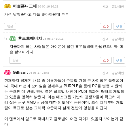
어설픈나그네
26-06-16 16:21
신고
|
공감 확인
가격 낮춰준다고 다들 좋아하던데 ㅋㅋ
답글
0
0
후르츠에너지
26-06-27 19:11
신고
|
공감 확인
지금까지 하는 사람들은 아이온에 물린 흑우들밖에 안남았으니까 혹
은 쌀먹이거나
답글
0
0
Gillisuit
26-06-17 04:46
신고
|
공감 확인
현재까지 공개된 내용 중 이용자들이 주목할 가장 큰 차이점은 플랫폼이
다. 국내 버전이 모바일을 앞세우고 PURPLE을 통해 PC를 병행 지원하
는 구조인 데 반해, 엔씨 측은 글로벌 버전이 PC에 특화된 형태로 개발되
고 있음을 명확히 밝혔다. 이는 데스크톱 기반의 경쟁작들이 확고히 자
리 잡은 서구 MMO 시장에 대한 의도적인 판단이며, 조작 체계부터 개발
팀이 목표로 삼는 그래픽 수준까지 설계 전반에 영향을 미친다.
이 멘트에서 앞으로 국내하고 글로벌이 어떤 차이가 있을지 보이는거 같
다