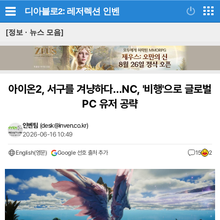
디아블로2: 레저렉션
인벤
[정보 · 뉴스 모음]
아이온2, 서구를 겨냥하다…NC, '비행'으로 글로벌
PC 유저 공략
인벤팀
(
desk@inven.co.kr
)
2026-06-16 10:49
English(영문)
Google 선호 출처 추가
15
2