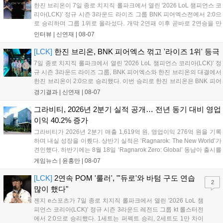
만큼 큰 인기를 끌고 있다....
한진 브리온이 7일 종로 치지직 롤파크에서 열린 '2026 LoL 챔피언스 코
리아(LCK)' 정규 시즌 3라운드 라이즈 그룹 BNK 피어엑스전에서 2:0으
로 승리하며 그룹 1위로 올라섰다. 개막 2연패 이후 곧바로 2연승을 만
들어내면서 이어질 4라운드에 대한 기대감을 올렸다. 다음은 이날 데뷔
인터뷰 |
신연재
|
08-07
첫 POM을 수상한 '남궁' 남궁성훈의 POM 인터뷰 전문이다....
[LCK]
한진 브리온, BNK 피어엑스 꺾고 '라이즈 1위' 등극
7일 종로 치지직 롤파크에서 열린 '2026 LoL 챔피언스 코리아(LCK)' 정
규 시즌 3라운드 라이즈 그룹, BNK 피어엑스와 한진 브리온의 대결에서
한진 브리온이 2:0으로 승리했다. 이번 승리로 한진 브리온은 BNK 피어
엑스를 제치고 라이즈 그룹 1위로 올라섰다. 1세트, 한진 브리온이 '로머'
경기결과 |
신연재
|
08-07
조우진의 로크를 중심으로 게임을 유리하게 풀어갔다. '...
그라비티, 2026년 2분기 실적 공개… 전년 동기 대비 영업
이익 40.2% 증가
그라비티가 2026년 2분기 매출 1,619억 원, 영업이익 276억 원을 기록
하며 내실 성장을 이뤘다. 상반기 실적은 ‘Ragnarok: The New World’가
견인했다. 하반기에는 8월 18일 ‘Ragnarok Zero: Global’ 동남아 출시를
시작으로 9월 3일 ‘달려라 헤베레케 EX’, 9월 22일 ‘갈바테인’ 등 다양한
게임뉴스 |
윤홍만
|
08-07
신작을 선보인다. 4분기에는 ‘쟈레코 아케이드 콜렉션’과 ‘라이트 오디세
이’ 출시가 예정돼 있으며, 2027년에는 ‘Ragnarok 3’ 등 대작을 글로벌
[LCK]
2연속 POM '룰러', "'듀로'와 바텀 구도 연습
2
출시할 계획이다. 그라비티는 조인트벤처 설립과 라그나로크 에코 시스
많이 했다"
템 구축을 통해 신성장 동력을 확보할 방침이다....
젠지 e스포츠가 7일 종로 치지직 롤파크에서 열린 '2026 LoL 챔
피언스 코리아(LCK)' 정규 시즌 3라운드 레전드 그룹 kt 롤스터전
에서 2:0으로 승리했다. 1세트는 퍼펙트 승리, 2세트도 1만 차이