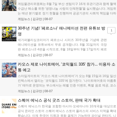
데이트 '라스트 라이츠'와 함께 95% 할인 중입니다....
게임물관리위원회는 8월 7일 부산 센텀지구 16개 유관기관과 함께 혈액
수급난 해소를 위한 '생명나눔 사랑의 단체헌혈'을 실시했습니다. 게임위
는 매년 분기별로 정기 헌혈을 진행하며 공공기관의 사회적 책임을 다하
고 있으며, 이번 행사에는 영화진흥위원회 등 14개 기관 임직원이 동참
게임뉴스 |
김규만
|
08-07
해 생명 나눔을 실천했습니다. 서태건 위원장은 이웃의 생명을 지키는
따뜻한 실천에 참여한 모든 임직원에게 감사의 뜻을 전하며 헌혈 문화
30주년 기념! '페르소나' 애니메이션 전편 유튜브 방
1
확산에 앞장섰습니다....
영
세가퍼블리싱코리아가 페르소나 시리즈 30주년을 기념해 관련
애니메이션을 유튜브에서 무료 공개합니다. 8월 31일까지 극장
판 페르소나3 4편을 시작으로, 8월 18일부터 9월 17일까지 페르
소나4 더 골든 12화, 9월 15일부터 10월 14일까지 페르소나5 시
게임뉴스 |
김규만
|
08-07
리즈가 순차 공개됩니다. 또한 8월 16일까지 SNS를 통해 축하 메
시지를 모집하며, 선정된 내용은 기념 영상 및 대형 전광판에 소
카오스 제로 나이트메어, '코믹월드 335' 참가... 이용자 소
개될 예정입니다....
통 예고
스마일게이트의 ‘카오스 제로 나이트메어’가 오는 8월 15일과 16일 일산
킨텍스에서 열리는 ‘코믹월드 335’에 참가한다. ‘나이트메어호의 여름휴
가’ 테마로 운영되는 부스에서는 레벨 인증 이벤트, 특별 음료 제공, 코스
프레 모델 포토존 등 다채로운 행사가 진행된다. 유명 코스어 7인이 캐릭
게임뉴스 |
김규만
|
08-07
터로 변신해 이용자를 맞이하며, SNS 인증 시 추가 굿즈도 증정한다. 자
세한 정보는 공식 커뮤니티에서 확인 가능하다....
스퀘어 에닉스 공식 굿즈 스토어, 판매 국가 확대
스퀘어 에닉스가 한국을 포함한 아시아·오세아니아 10개국을 대상으로
공식 온라인 스토어 스퀘어 에닉스 스토어 플러스의 서비스 지역을 확대
했습니다. 이제 한국어 지원과 원화 결제가 가능하며 파이널 판타지, 니