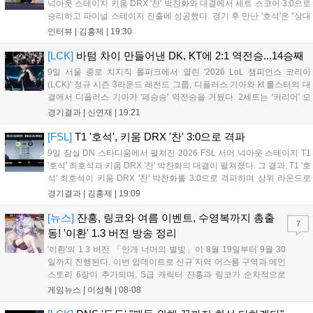
넉아웃 스테이지 키움 DRX '찬' 박찬화와 대결에서 세트 스코어 3:0으로
승리하고 파이널 스테이지 진출에 성공했다. 경기 후 만난 '호석'은 "상대
가 강하지만, 내가 할 것만 잘하면 충분히 승산이 있을 것 같았다"고 말하
인터뷰 |
김홍제
|
19:30
며 앞으로 좀 더 잘하면 충분히 우승까지 노려볼 수 있...
[LCK]
바텀 차이 만들어낸 DK, KT에 2:1 역전승...14승째
9일 서울 종로 치지직 롤파크에서 열린 '2026 LoL 챔피언스 코리아
(LCK)' 정규 시즌 3라운드 레전드 그룹, 디플러스 기아와 kt 롤스터의 대
결에서 디플러스 기아가 '패승승' 역전승을 거뒀다. 2세트는 '커리어' 오
현석의 메이킹과 '쇼메이커' 허수의 캐리력이 빛났고, 3세트에서는 라인
경기결과 |
신연재
|
19:21
전부터 '바텀 차이'를 외치며 승리로 연결했다. 1세트, 미드 합...
[FSL]
T1 '호석', 키움 DRX '찬' 3:0으로 격파
9일 잠실 DN 스타디움에서 펼쳐진 2026 FSL 서머 넉아웃 스테이지 T1
'호석' 최호석과 키움 DRX '찬' 박찬화의 대결이 펼쳐졌다. 그 결과, T1 '호
석' 최호석이 키움 DRX '찬' 박찬화를 3:0으로 격파하며 상위 라운드로
진출했고, '찬'은 탈락하고 말았다. 경기 초반, 5분 만에 골 찬스를 잡은
경기결과 |
김홍제
|
19:09
'호석'이었는데 아쉽게 볼이 빗나가고 말았...
[뉴스]
잔홍, 링코와 여름 이벤트, 수영복까지 총출
7
동! '이환' 1.3 버전 방송 정리
'이환'의 1.3 버전 「안개 너머의 별빛」이 8월 19일부터 9월 30
일까지 진행된다. 이번 업데이트로 신규 지역 어스름 구역과 메인
스토리 6장이 추가되며, S급 캐릭터 잔홍과 링코가 순차적으로
등장한다. 여름 시즌을 맞아 비치발리볼, 수상 오토바이 등 다채
게임뉴스 |
이성혁
|
08-08
로운 이벤트가 열리고, 캐릭터 렌더링 개선 및 랜덤 코스튬 등 편
의성도 강화된다. 8월 11일까지 사용 가능한 교환 코드 3종이 제