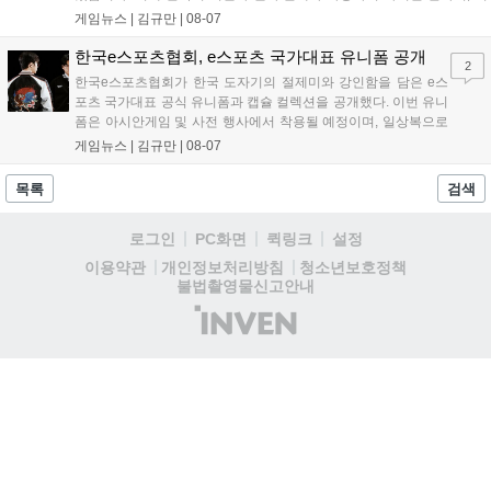
어 등 주요 게임의 피규어, 굿즈를 구매할 수 있습니다. 신상품이 순차적
게임뉴스 |
김규만
|
08-07
으로 추가될 예정이며 이용자는 사이트에서 국가를 한국으로 설정해 이
용 가능합니다....
한국e스포츠협회, e스포츠 국가대표 유니폼 공개
2
한국e스포츠협회가 한국 도자기의 절제미와 강인함을 담은 e스
포츠 국가대표 공식 유니폼과 캡슐 컬렉션을 공개했다. 이번 유니
폼은 아시안게임 및 사전 행사에서 착용될 예정이며, 일상복으로
구성된 컬렉션은 오는 8월 28일부터 골스튜디오 공식 홈페이지
게임뉴스 |
김규만
|
08-07
와 무신사, 오프라인 매장에서 판매된다. 다만 아시안게임 결선에
서는 대회 규정에 따라 별도의 유니폼을 착용할 계획이다....
목록
검색
로그인
PC화면
퀵링크
설정
청소년보호정책
이용약관
개인정보처리방침
불법촬영물신고안내
(주)
인
벤