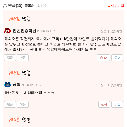
댓글
(15)
등록순
|
최신순
새로고침
인벤인증회원
26-06-16 12:16
신고
|
공감 확인
해외오픈 직전까지 국내에서 구독비 5만원에 28일로 빨아먹다가 해외오
픈 앞두고 반값으로 줄이고 30일로 와우처럼 늘려서 맞추고 모바일도 없
애서 출시하네. 국내 흑우 유료베타테스터 개돼지들 ㅋㅋ
답글
이동
12
2
공황
26-06-16 11:13
신고
|
공감 확인
국내유저는 베타테스터 ㅋㅋㅋ
답글
이동
4
1