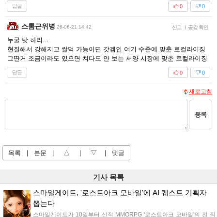
답글
0
0
스톰근위병
26-06-21 14:42
신고
|
공감 확인
누굴 탓 하리...
현질해서 강해지고 쌀먹 가능이면 갓겜인 여기 수준에 맞춘 로컬라이징
그딴거 조금이라도 있으면 쳐다도 안 보는 서양 시장에 맞춘 로컬라이징
답글
0
0
새로고침
등록
목록
|
본문
|
△
|
▽
|
댓글
기사 목록
스마일게이트, '로스트아크 모바일'에 AI 퀘스트 기획자
뽑는다
스마일게이트가 10일부터 신작 MMORPG '로스트아크 모바일'의 전 직