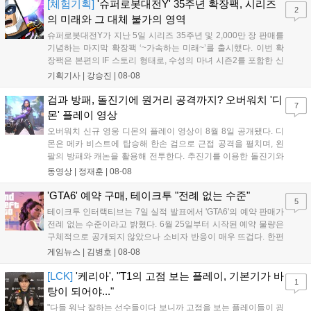
을 빼냈다....
[체험기획]
'슈퍼로봇대전Y' 35주년 확장팩, 시리즈
2
의 미래와 그 대체 불가의 영역
슈퍼로봇대전Y가 지난 5일 시리즈 35주년 및 2,000만 장 판매를
기념하는 마지막 확장팩 ‘~가속하는 미래~’를 출시했다. 이번 확
장팩은 본편의 IF 스토리 형태로, 수성의 마녀 시즌2를 포함한 신
규 참전작과 크로스오버 합체기를 선보이며 작품을 완결 짓는다.
기획기사 |
강승진
|
08-08
기존 연출의 한계와 로봇 게임 시장의 어려움 속에서도 팬들이 원
하는 몰입감 있는 서사와 조합을 구현하며 시리즈의 미래를 향한
검과 방패, 돌진기에 원거리 공격까지? 오버워치 '디
7
새로운 가능성을 제시했다....
몬' 플레이 영상
오버워치 신규 영웅 디몬의 플레이 영상이 8월 8일 공개됐다. 디
몬은 메카 비스트에 탑승해 한손 검으로 근접 공격을 펼치며, 왼
팔의 방패와 캐논을 활용해 전투한다. 추진기를 이용한 돌진기와
참격 형태의 궁극기를 보유했고, 메카 파괴 시 맨몸으로 기관총을
동영상 |
정재훈
|
08-08
사용하는 특징이 있다. 디몬은 오는 8월 12일 시작되는 시즌4 부
산의 영웅들 업데이트를 통해 정식 출시될 예정이다....
'GTA6' 예약 구매, 테이크투 "전례 없는 수준"
5
테이크투 인터랙티브는 7일 실적 발표에서 'GTA6'의 예약 판매가
전례 없는 수준이라고 밝혔다. 6월 25일부터 시작된 예약 물량은
구체적으로 공개되지 않았으나 소비자 반응이 매우 뜨겁다. 한편
11월 19일 PS5와 Xbox 시리즈 X|S로 정식 출시될 예정이며, 록
게임뉴스 |
김병호
|
08-08
스타 게임즈는 한국 시각 28일 오전 4시 넷플릭스를 통해 장편 영
상 'Grand Theft Auto VI: An Extended Look'을 최초 공개할 계획
[LCK]
'케리아', "T1의 고점 보는 플레이, 기본기가 바
1
이다....
탕이 되어야..."
"다들 워낙 잘하는 선수들이다 보니까 고점을 보는 플레이들이 굉