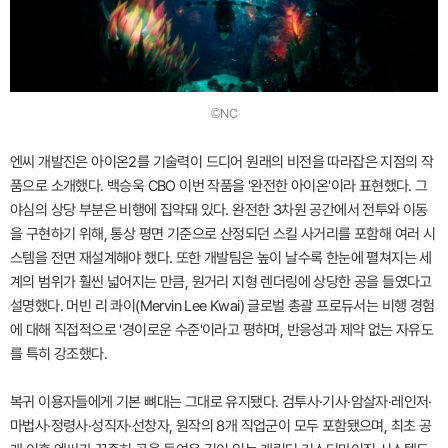
©NC
엔씨 개발진은 아이온2를 기술력이 드디어 원래의 비전을 따라잡은 지점의 작
품으로 소개했다. 백승욱 CBO 이번 작품을 '완전한 아이온'이라 표현했다. 그
야심의 상당 부분은 비행에 집약돼 있다. 완전한 3차원 공간에서 전투와 이동
을 구현하기 위해, 통상 평면 기준으로 산정되던 스킬 사거리를 포함해 여러 시
스템을 전면 재설계해야 했다. 또한 개발팀은 높이 날수록 한눈에 펼쳐지는 세
계의 범위가 훨씬 넓어지는 만큼, 원거리 지형 렌더링에 상당한 공을 들였다고
설명했다. 머빈 리 콰이(Mervin Lee Kwai) 글로벌 총괄 프로듀서는 비행 경험
에 대해 직접적으로 '경이로운 수준'이라고 평하며, 반응성과 제약 없는 자유도
를 특히 강조했다.
복귀 이용자들에게 기본 뼈대는 그대로 유지됐다. 검투사·기사·암살자·레인저·
마법사·정령사·성직자·선창자, 원작의 8개 직업군이 모두 포함됐으며, 최초 공