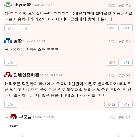
khyun08
26-06-16 14:45
신고
|
공감 확인
와 ㄹㅇ 진짜 토악질나온다 ㅋㅋㅋㅋ 국내유저한테 빨때꼽꼬 이용해먹을
대로 이용하다가 개같이 버리네 어디 글섭에서 흥하나 봅시다
답글
이동
3
1
공황
26-06-16 11:13
신고
|
공감 확인
국내유저는 베타테스터 ㅋㅋㅋ
답글
4
1
인벤인증회원
26-06-16 12:16
신고
|
공감 확인
해외오픈 직전까지 국내에서 구독비 5만원에 28일로 빨아먹다가 해외오
픈 앞두고 반값으로 줄이고 30일로 와우처럼 늘려서 맞추고 모바일도 없
애서 출시하네. 국내 흑우 유료베타테스터 개돼지들 ㅋㅋ
답글
12
2
부모님
26-06-16 19:30
신고
|
공감 확인
wow