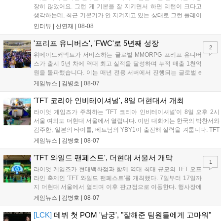
장히 많았어요. 그런 게 기본을 잘 지키면서 하면 리턴이 크다고
생각하는데, 최근 기본기가 안 지켜지고 있는 상태로 그런 플레이
를 추구하다 보니까 팀적으로 안 좋은 사고가 계속 많이 났던 것
인터뷰 |
신연재
|
08-08
같습니다." T1은 6일 서울 종로구 치지직 롤파크에서 열린 '2026
LoL 챔피언스 코리아(LCK)'...
'프리프 유니버스', 'FWC'로 5년째 성장
2
위메이드커넥트가 서비스하는 글로벌 MMORPG 프리프 유니버
스가 출시 5년 차에 역대 최고 실적을 달성하며 누적 매출 1천억
원을 돌파했습니다. 이는 매년 전용 서버에서 진행되는 글로벌 e
스포츠 대회 FWC의 영향이 큽니다. FWC는 이용자가 동일한 조
게임뉴스 |
김병호
|
08-07
건에서 시즌을 함께 즐기는 구조로, 올해 4월 시작된 FWC 2026
은 전년 대비 매출과 이용자 지표가 대폭 상승하는 성과를 냈습니
'TFT 코리아 인비테이셔널', 8일 더현대서 개최
다. 오는 10월 필리핀 마닐라에서 총상금 11만 달러 규모의 제4회
라이엇 게임즈가 주최하는 'TFT 코리아 인비테이셔널'이 8일 오후 2시
FWC 그랜드 파이널이 개최될 예정이며, 위메이드커넥트는 이를
서울 여의도 더현대 서울에서 열립니다. 이번 대회에는 한국의 박찬서와
통해 커뮤니티 중심의 장기 성장 모델을 지속할 방침입니다....
김주한, 일본의 타이틀, 베트남의 YBY1이 출전해 실력을 겨룹니다. TFT
는 소속팀 없이 개인 자격으로 참가하는 독특한 대회 구조를 가지며, 누
게임뉴스 |
김병호
|
08-07
구나 참여 가능한 '소파에서 왕관까지'라는 철학을 실천하고 있습니다.
17일까지 이어지는 이번 행사는 신규 세트 체험과 공연 등 다양한 즐길
'TFT 와일드 팬페스트', 더현대 서울서 개막
1
거리를 제공하며, 이후 현대백화점 판교점에서도 행사가 이어질 예정입
라이엇 게임즈가 현대백화점과 함께 역대 최대 규모의 TFT 오프
니다. 연말에는 라스베이거스 오픈이 개최됩니다....
라인 축제인 'TFT 와일드 팬페스트'를 개최했다. 7일부터 17일까
지 더현대 서울에서 열리며 이후 판교점으로 이동한다. 행사장에
는 체험, 스페셜, 무대 존이 마련됐으며 8일 오후 2시 인비테이셔
게임뉴스 |
김병호
|
08-07
널, 15일 오후 2시 스트리머 매치, 17일 오후 7시 30분 QWER 공
연 등 다채로운 일정이 준비되어 있다. 사전 예약은 조기 마감될
[LCK]
데뷔 첫 POM '남궁', "잘해준 팀원들에게 고마워"