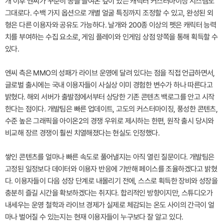
개 이후 엔씨가 꾸준히 공을 들여온 깊이 있는 캐릭터 커스터마이징 시스템도
그대로다. 수백 가지 옵션으로 개별 얼굴 특징까지 조정할 수 있고, 완성된 외
형은 다른 이용자와 공유도 가능하다. 날개와 200종 이상의 펫은 캐릭터 능력
치를 부여하는 수집 요소로, 게임 플레이와 인게임 상점 양쪽을 통해 획득할 수
있다.
엔씨 측은 MMO의 성패가 라이브 운영에 달려 있다는 점을 직접 언급하면서,
글로벌 출시에는 국내 이용자들이 사실상 이미 경험한 변수가 하나 따른다고
밝혔다. 해외 서버가 출발점에서부터 상당한 기존 콘텐츠 백로그를 안고 시작
한다는 점이다. 개발팀은 빠른 업데이트, 고도의 커스터마이징, 풍성한 콘텐츠,
수준 높은 그래픽을 아이온2의 경쟁 우위로 제시하는 한편, 원작 출시 당시와
비교해 장르 경쟁이 훨씬 치열해졌다는 현실도 인정했다.
쌓인 콘텐츠를 얼마나 빠른 속도로 풀어낼지는 아직 열린 질문이다. 개발팀은
고정된 일정보다 데이터와 이용자 반응에 기반해 페이스를 조율하겠다고 밝혔
다. 이용자들이 다음 성장 단계로 내몰리기 전에, 스스로 획득한 장비와 성장을
충분히 즐길 시간을 확보하겠다는 취지다. 합리적인 방향이지만, 스튜디오가
내세우는 운영 철학과 라이브 경제가 실제로 체감되는 온도 사이의 간극이 얼
마나 벌어질 수 있는지는 현재 이용자들이 누구보다 잘 알고 있다.