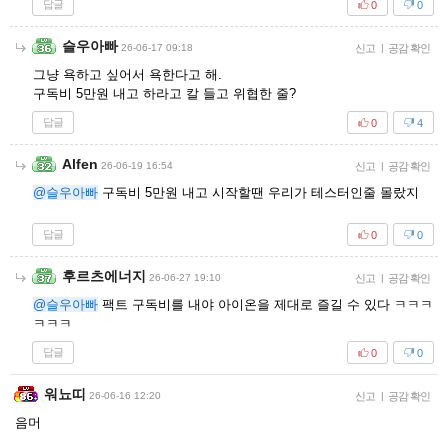
답글
0
0
슬우아빠
26-06-17 09:18
신고
|
공감 확인
그냥 욕하고 싶어서 욕한다고 해.
구독비 5만원 내고 하라고 칼 들고 위협한 줄?
답글
0
4
Alfen
26-06-19 16:54
신고
|
공감 확인
@슬우아빠
구독비 5만원 내고 시작할땐 우리가 테스터인줄 몰랐지
답글
0
0
후르츠에너지
26-06-27 19:10
신고
|
공감 확인
@슬우아빠
팩트 구독비를 내야 아이온을 제대로 즐길 수 있다 ㅋㅋㅋ
ㅋㅋㅋ
답글
0
0
워뇨띠
26-06-16 12:20
신고
|
공감 확인
음머