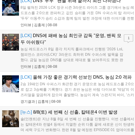
[LCK]
DNS '두두' "팬들 위해 끝까지 최선 다하겠다"
공되며, 상세 일정은 공식 채널을 통해 확인할 수 있다....
8일 펼쳐진 2026 LCK 정규 시즌 3라운드 라이즈 그룹 경기에서 농심 레
드포스를 2:0으로 완파하고 값진 승리를 거둔 DN 수퍼스의 탑 라이너
'두두' 이동주가 승리 소감과 함께 팀의 발전 과정에 대한 이야기를 전했
다. 먼저 오랜만의 2:0 완승에 대해 '두두'는 "진짜 오랜만에 거둔 2:0 승
인터뷰 |
김홍제
|
08-08
리라 기쁘다. 특히 불리했던 1세트를 역전승으로 이끌어내...
[LCK]
DNS에 패배 농심 최인규 감독 "운영, 밴픽 모
1
두 아쉬웠다"
농심 레드포스가 8일 종각 치지직 롤파크에서 진행된 '2026 LoL
챔피언스 코리아(LCK)' 3라운드 최하위 DN 수퍼스에 발목을 잡
혔다. 금일 농심은 DNS를 상대로 제대로 뭘 보여주지도 못한 완
패를 당하고 말았다. 이하 농심 레드포스 최인규 감독과 '리헨즈'
인터뷰 |
김홍제
|
08-08
손시우의 인터뷰 전문이다. Q. 금일 DNS에 0:2로 패배했는데? 최
인규 감독 : 모든 경...
[LCK]
올해 가장 좋은 경기력 선보인 DNS, 농심 2:0 격파
2승 19패인 DN 수퍼스가 화끈한 경기 운영으로 농심 레드포스를 2:0으
로 잡고 3승째를 기록했다. 경기 초반 농심은 바텀 다이브로 '덕담'의 이
즈리얼을 깔끔하게 잡으며 출발했다. 농심이 계속 '스펀지'의 바이, '스카
웃'의 신드라가 맹활약하며 초반부터 잡은 주도권을 계속 잘 굴렸다.
경기결과 |
김홍제
|
08-08
DNS는 불리하지만 골드 차이는 크게 벌어지지 않으며 잘 따라가고 있
었...
[뉴스]
8/8(토) 세 번째 신 선출, 칼테온4 이변 발생
솔(인챈트)은 지난 8월 8일 세 번째 신 선출을 진행했다. 이번 선출에서
는 칼테온4와 린델4 등에서 치열한 순위 다툼 끝에 새로운 신이 탄생하
며 세력 구도가 변화했다. 한편 8월 말 예정된 EPISODE 01 업데이트를