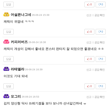
답글
0
0
어설픈나그네
26-06-24 15:39
신고
|
공감 확인
캐릭이 귀엽네 ㅋㅋㅋ
답글
0
0
커피러버즈
26-06-24 16:36
신고
|
공감 확인
캐릭이 개성이 강해서 좋네요 몬스터 판타지 잘 되었으면 좋겠네요 ㅎㅎ
답글
0
0
라테엘라
26-06-24 16:39
신고
|
공감 확인
이것도 기대 되네
답글
0
0
모그리
26-06-24 16:53
신고
|
공감 확인
김치 양산형 닥사 쓰레기겜들 보다 보니까 선녀같긴하네 ㅠ