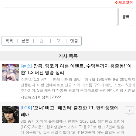
새로고침
등록
목록
|
본문
|
△
|
▽
|
댓글
기사 목록
[뉴스]
잔홍, 링코와 여름 이벤트, 수영복까지 총출동! '이
환' 1.3 버전 방송 정리
'이환'의 1.3 버전 「안개 너머의 별빛」이 8월 19일부터 9월 30일까지
진행된다. 이번 업데이트로 신규 지역 어스름 구역과 메인 스토리 6장이
추가되며, S급 캐릭터 잔홍과 링코가 순차적으로 등장한다. 여름 시즌을
맞아 비치발리볼, 수상 오토바이 등 다채로운 이벤트가 열리고, 캐릭터
게임뉴스 |
이성혁
|
23:22
렌더링 개선 및 랜덤 코스튬 등 편의성도 강화된다. 8월 11일까지 사용
가능한 교환 코드 3종이 제공되며, 상세 일정은 공식 채널을 통해 확인할
[LCK]
'오너' 빼고, '페인터' 출전한 T1, 한화생명에
7
수 있다....
패배
8일 종각 치지직 롤파크에서 진행된 '2026 LoL 챔피언스 코리아
(LCK)' 3라운드 한화생명e스포츠가 T1을 2:1로 꺾고 3연패 탈출
에 성공했다. T1은 금일 선발에 '오너' 문현준이 아닌 콜업된 신예