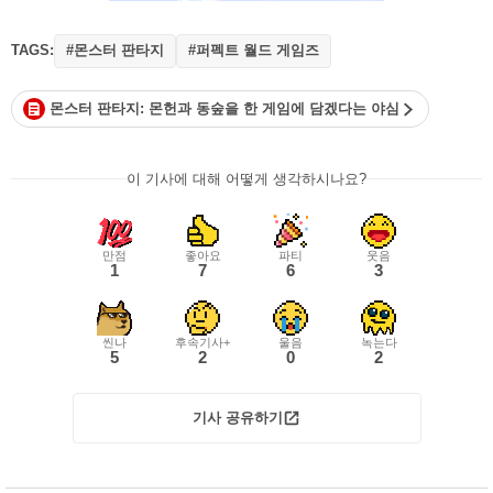
TAGS:
#몬스터 판타지
#퍼펙트 월드 게임즈
몬스터 판타지: 몬헌과 동숲을 한 게임에 담겠다는 야심
이 기사에 대해 어떻게 생각하시나요?
만점
좋아요
파티
웃음
1
7
6
3
씬나
후속기사+
울음
녹는다
5
2
0
2
기사 공유하기