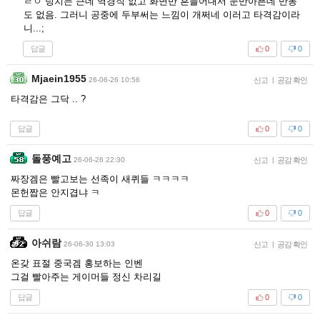
ㄹㅇ 덩치는 큰데 역경직 없고 화면만 흔들어대서 눈만아픈데 반동
도 없음. 그러니 공중에 두부써는 느낌이 개쩌네 이러고 타격감이라
니...;
답글
0
0
Mjaein1955
26-06-26 10:56
신고
|
공감 확인
타격감은 그닥 .. ?
답글
0
0
돌풍예고
26-06-26 22:30
신고
|
공감 확인
짜장겜은 빨고보는 선족이 새퀴들 ㅋㅋㅋㅋ
몬헌짭은 안지겹냐 ㅋ
답글
0
0
아쉬람
26-06-30 13:03
신고
|
공감 확인
온갖 표절 중국겜 홍보하는 인벤
그걸 빨아주는 게이머들 정신 차리길
답글
0
0