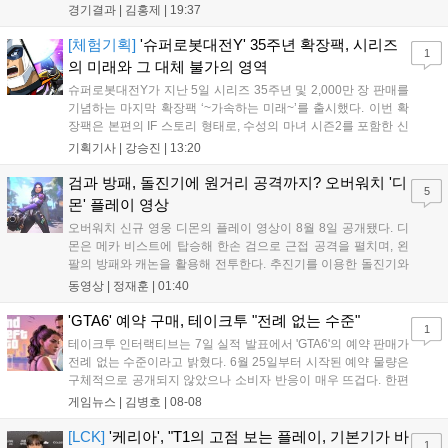
'페인터' 김은후를 투입했지만, 결국 1:2로 패배하고 말았다. T1은
경기결과 |
김홍제
|
19:37
'케리아'의 카밀이 좋은 플레이를 통해 한화생명 바텀 듀오의 점멸
을 빼냈다....
[체험기획]
'슈퍼로봇대전Y' 35주년 확장팩, 시리즈
1
의 미래와 그 대체 불가의 영역
슈퍼로봇대전Y가 지난 5일 시리즈 35주년 및 2,000만 장 판매를
기념하는 마지막 확장팩 ‘~가속하는 미래~’를 출시했다. 이번 확
장팩은 본편의 IF 스토리 형태로, 수성의 마녀 시즌2를 포함한 신
규 참전작과 크로스오버 합체기를 선보이며 작품을 완결 짓는다.
기획기사 |
강승진
|
13:20
기존 연출의 한계와 로봇 게임 시장의 어려움 속에서도 팬들이 원
하는 몰입감 있는 서사와 조합을 구현하며 시리즈의 미래를 향한
검과 방패, 돌진기에 원거리 공격까지? 오버워치 '디
5
새로운 가능성을 제시했다....
몬' 플레이 영상
오버워치 신규 영웅 디몬의 플레이 영상이 8월 8일 공개됐다. 디
몬은 메카 비스트에 탑승해 한손 검으로 근접 공격을 펼치며, 왼
팔의 방패와 캐논을 활용해 전투한다. 추진기를 이용한 돌진기와
참격 형태의 궁극기를 보유했고, 메카 파괴 시 맨몸으로 기관총을
동영상 |
정재훈
|
01:40
사용하는 특징이 있다. 디몬은 오는 8월 12일 시작되는 시즌4 부
산의 영웅들 업데이트를 통해 정식 출시될 예정이다....
'GTA6' 예약 구매, 테이크투 "전례 없는 수준"
1
테이크투 인터랙티브는 7일 실적 발표에서 'GTA6'의 예약 판매가
전례 없는 수준이라고 밝혔다. 6월 25일부터 시작된 예약 물량은
구체적으로 공개되지 않았으나 소비자 반응이 매우 뜨겁다. 한편
11월 19일 PS5와 Xbox 시리즈 X|S로 정식 출시될 예정이며, 록
게임뉴스 |
김병호
|
08-08
스타 게임즈는 한국 시각 28일 오전 4시 넷플릭스를 통해 장편 영
상 'Grand Theft Auto VI: An Extended Look'을 최초 공개할 계획
[LCK]
'케리아', "T1의 고점 보는 플레이, 기본기가 바
1