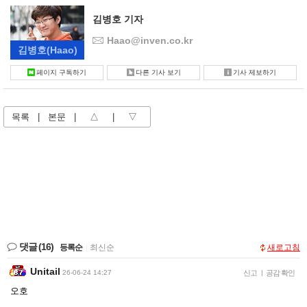
김병호 기자
Haao@inven.co.kr
김병호
(Haao)
페이지 구독하기
다른 기사 보기
기사 제보하기
목록
|
본문
|
△
|
▽
댓글
(16)
등록순
|
최신순
새로고침
Unitail
26-06-24 14:27
신고
|
공감 확인
오호