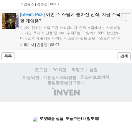
기록했습니다. 25주년을 맞은 '고스트 리콘' 시리즈는 8월 6일 쇼
게임뉴스 |
강승진
|
08-07
케이스와 함께 대규모 할인을 진행하며 순위가 급상승했고, 신작
'마블 투혼: 파이팅 소울즈'와 레트로 수리 시뮬레이션 '리스토
[Steam Pick]
이번 주 스팀에 쏟아진 신작, 지금 주목
1
리'도 스팀에 정식 출시되었습니다....
할 게임은?
인벤이 전하는 스팀 주간 소식입니다. 현재 스팀에서는 '사이버펑
크 게임 축제'가 진행 중이며, '위쳐3'는 11일까지 80% 할인합니
다. 6일 정식 출시된 '아이언 네스트'와 '필드 오브 미스트리아', '커
세어 코브'가 호평받고 있습니다. 한편, 7일 출시된 '마블 투혼'은
기획기사 |
윤홍만
|
08-07
태그 시스템에 대한 호불호가 갈리며 복합적 평가를 기록 중입니
다. 유비소프트의 '고스트리콘: 와일드랜드'는 7년 만의 대규모 업
목록
검색
데이트 '라스트 라이츠'와 함께 95% 할인 중입니다....
로그인
PC화면
퀵링크
설정
청소년보호정책
이용약관
개인정보처리방침
불법촬영물신고안내
(주)
인
벤