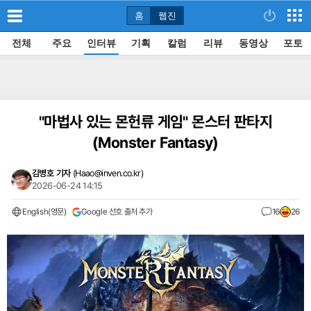
홈
웹진
전체
주요
인터뷰
기획
칼럼
리뷰
동영상
포토
"마법사 있는 몬헌류 게임" 몬스터 판타지
(Monster Fantasy)
김병호 기자
(
Haao@inven.co.kr
)
2026-06-24 14:15
English(영문)
Google 선호 출처 추가
16
26