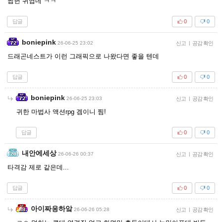
짭헌 귀엽네 ㅋㅋ
답글
0
0
boniepink
26-06-25 23:02
신고
|
공감 확인
드래곤네스트가 이런 그래픽으로 나왔다면 좋을 텐데
답글
0
0
boniepink
26-06-25 23:03
신고
|
공감 확인
귀한 마법사 액션rpg 겜이니 찜!
답글
0
0
내안에세상
26-06-26 00:37
신고
|
공감 확인
타격감 제로 같은데...
답글
0
0
아이짜응하앜
26-06-26 05:28
신고
|
공감 확인