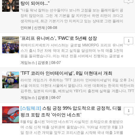
이다....
탕이 되어야..."
"다들 워낙 잘하는 선수들이다 보니까 고점을 보는 플레이들이 굉
장히 많았어요. 그런 게 기본을 잘 지키면서 하면 리턴이 크다고
생각하는데, 최근 기본기가 안 지켜지고 있는 상태로 그런 플레이
를 추구하다 보니까 팀적으로 안 좋은 사고가 계속 많이 났던 것
인터뷰 |
신연재
|
08-08
같습니다." T1은 6일 서울 종로구 치지직 롤파크에서 열린 '2026
LoL 챔피언스 코리아(LCK)'...
'프리프 유니버스', 'FWC'로 5년째 성장
1
위메이드커넥트가 서비스하는 글로벌 MMORPG 프리프 유니버
스가 출시 5년 차에 역대 최고 실적을 달성하며 누적 매출 1천억
원을 돌파했습니다. 이는 매년 전용 서버에서 진행되는 글로벌 e
스포츠 대회 FWC의 영향이 큽니다. FWC는 이용자가 동일한 조
게임뉴스 |
김병호
|
08-07
건에서 시즌을 함께 즐기는 구조로, 올해 4월 시작된 FWC 2026
은 전년 대비 매출과 이용자 지표가 대폭 상승하는 성과를 냈습니
'TFT 코리아 인비테이셔널', 8일 더현대서 개최
다. 오는 10월 필리핀 마닐라에서 총상금 11만 달러 규모의 제4회
라이엇 게임즈가 주최하는 'TFT 코리아 인비테이셔널'이 8일 오후 2시
FWC 그랜드 파이널이 개최될 예정이며, 위메이드커넥트는 이를
서울 여의도 더현대 서울에서 열립니다. 이번 대회에는 한국의 박찬서와
통해 커뮤니티 중심의 장기 성장 모델을 지속할 방침입니다....
김주한, 일본의 타이틀, 베트남의 YBY1이 출전해 실력을 겨룹니다. TFT
는 소속팀 없이 개인 자격으로 참가하는 독특한 대회 구조를 가지며, 누
게임뉴스 |
김병호
|
08-07
구나 참여 가능한 '소파에서 왕관까지'라는 철학을 실천하고 있습니다.
17일까지 이어지는 이번 행사는 신규 세트 체험과 공연 등 다양한 즐길
[스팀체크]
스팀 긍정 99% 압도적으로 긍정적, 디젤
1
거리를 제공하며, 이후 현대백화점 판교점에서도 행사가 이어질 예정입
펑크 포탑 조작 '아이언 네스트'
니다. 연말에는 라스베이거스 오픈이 개최됩니다....
8월 6일 출시된 '아이언 네스트'가 사실적인 조작감으로 호평받으
며 스팀 신작 매출 상위권에 올랐습니다. '이터널 리턴'은 8월 13
일 정규 시즌 개막을 앞두고 프리시즌을 시작해 국내 매출 1위를