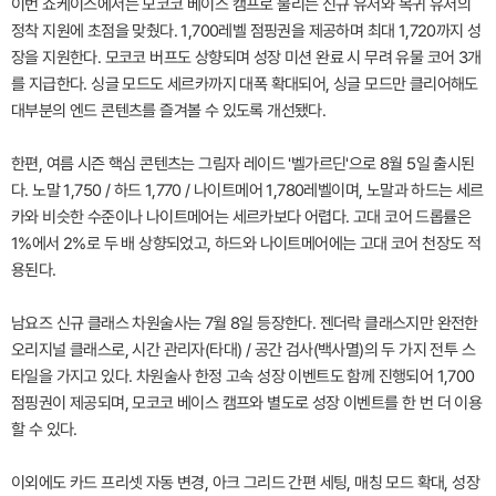
이번 쇼케이스에서는 모코코 베이스 캠프로 불리는 신규 유저와 복귀 유저의
정착 지원에 초점을 맞췄다. 1,700레벨 점핑권을 제공하며 최대 1,720까지 성
장을 지원한다. 모코코 버프도 상향되며 성장 미션 완료 시 무려 유물 코어 3개
를 지급한다. 싱글 모드도 세르카까지 대폭 확대되어, 싱글 모드만 클리어해도
대부분의 엔드 콘텐츠를 즐겨볼 수 있도록 개선됐다.
한편, 여름 시즌 핵심 콘텐츠는 그림자 레이드 '벨가르딘'으로 8월 5일 출시된
다. 노말 1,750 / 하드 1,770 / 나이트메어 1,780레벨이며, 노말과 하드는 세르
카와 비슷한 수준이나 나이트메어는 세르카보다 어렵다. 고대 코어 드롭률은
1%에서 2%로 두 배 상향되었고, 하드와 나이트메어에는 고대 코어 천장도 적
용된다.
남요즈 신규 클래스 차원술사는 7월 8일 등장한다. 젠더락 클래스지만 완전한
오리지널 클래스로, 시간 관리자(타대) / 공간 검사(백사멸)의 두 가지 전투 스
타일을 가지고 있다. 차원술사 한정 고속 성장 이벤트도 함께 진행되어 1,700
점핑권이 제공되며, 모코코 베이스 캠프와 별도로 성장 이벤트를 한 번 더 이용
할 수 있다.
이외에도 카드 프리셋 자동 변경, 아크 그리드 간편 세팅, 매칭 모드 확대, 성장