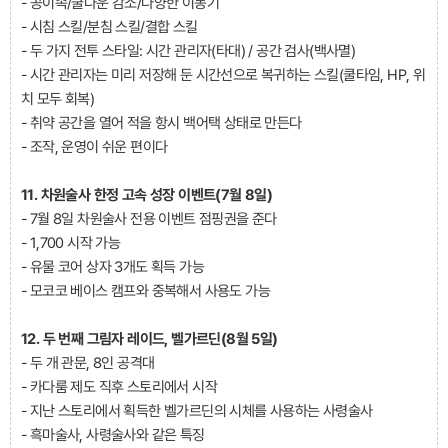
- 공이속/쿨다운 감소/다양한 이동기
- 시침 스킬/분침 스킬/결합 스킬
- 두 가지 전투 스타일: 시간 관리자(타대) / 공간 검사(백사멸)
- 시간 관리자는 미리 저장해 둔 시간선으로 복귀하는 스킬(쿨타임, HP, 위
치 모두 회복)
- 취약 공간을 열어 적을 항시 백어택 상태로 만든다
- 조작, 운영이 쉬운 편이다
11. 차원술사 한정 고속 성장 이벤트(7월 8일)
- 7월 8일 차원술사 전용 이벤트 점핑권을 준다
- 1,700 시작 가능
- 유물 코어 상자 3개도 획득 가능
- 모코코 베이스 캠프와 중복해서 사용도 가능
12. 두 번째 그림자 레이드, 벨가르딘(8월 5일)
- 두 개 관문, 8인 공격대
- 카다룸 제도 직후 스토리에서 시작
- 지난 스토리에서 획득한 벨가르딘의 시체를 사용하는 사령술사
- 흑마술사, 사령술사와 같은 특징