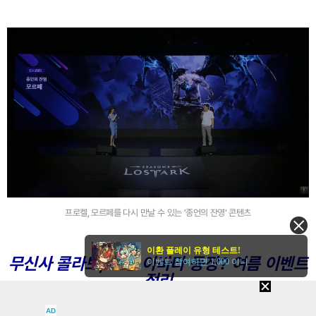
프로켈, 모르페를 다시 만날 수 있는 '종언의 잔영' 콘텐츠
이환 플레이 유형 테스트!
무신사 콜라보, 모핑 아바타 등장? 여름 이벤트
이벤트 참여하면 1,000 이니
정리
AD
7월 8일부터는 다양한 여름 이벤트와 컬래버레이션도 시작된다. 치지직 드롭