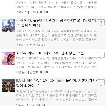
기념하는 마지막 확장팩 ‘~가속하는 미래~’를 출시했다. 이번 확
장팩은 본편의 IF 스토리 형태로, 수성의 마녀 시즌2를 포함한 신
규 참전작과 크로스오버 합체기를 선보이며 작품을 완결 짓는다.
기획기사 |
강승진
|
08-08
기존 연출의 한계와 로봇 게임 시장의 어려움 속에서도 팬들이 원
하는 몰입감 있는 서사와 조합을 구현하며 시리즈의 미래를 향한
검과 방패, 돌진기에 원거리 공격까지? 오버워치 '디
5
새로운 가능성을 제시했다....
몬' 플레이 영상
오버워치 신규 영웅 디몬의 플레이 영상이 8월 8일 공개됐다. 디
몬은 메카 비스트에 탑승해 한손 검으로 근접 공격을 펼치며, 왼
팔의 방패와 캐논을 활용해 전투한다. 추진기를 이용한 돌진기와
참격 형태의 궁극기를 보유했고, 메카 파괴 시 맨몸으로 기관총을
동영상 |
정재훈
|
08-08
사용하는 특징이 있다. 디몬은 오는 8월 12일 시작되는 시즌4 부
산의 영웅들 업데이트를 통해 정식 출시될 예정이다....
'GTA6' 예약 구매, 테이크투 "전례 없는 수준"
1
테이크투 인터랙티브는 7일 실적 발표에서 'GTA6'의 예약 판매가
전례 없는 수준이라고 밝혔다. 6월 25일부터 시작된 예약 물량은
구체적으로 공개되지 않았으나 소비자 반응이 매우 뜨겁다. 한편
11월 19일 PS5와 Xbox 시리즈 X|S로 정식 출시될 예정이며, 록
게임뉴스 |
김병호
|
08-08
스타 게임즈는 한국 시각 28일 오전 4시 넷플릭스를 통해 장편 영
상 'Grand Theft Auto VI: An Extended Look'을 최초 공개할 계획
[LCK]
'케리아', "T1의 고점 보는 플레이, 기본기가 바
1
이다....
탕이 되어야..."
"다들 워낙 잘하는 선수들이다 보니까 고점을 보는 플레이들이 굉
장히 많았어요. 그런 게 기본을 잘 지키면서 하면 리턴이 크다고
생각하는데, 최근 기본기가 안 지켜지고 있는 상태로 그런 플레이
를 추구하다 보니까 팀적으로 안 좋은 사고가 계속 많이 났던 것
인터뷰 |
신연재
|
08-08