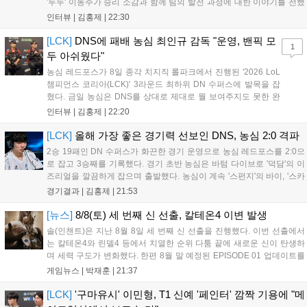
'두두' 이동주가 승리 소감과 함께 팀의 발전 과정에 대한 이야기를 전했
다. 먼저 오랜만의 2:0 완승에 대해 '두두'는 "진짜 오랜만에 거둔 2:0 승
인터뷰 |
김홍제
|
22:30
리라 기쁘다. 특히 불리했던 1세트를 역전승으로 이끌어내...
[LCK]
DNS에 패배 농심 최인규 감독 "운영, 밴픽 모
1
두 아쉬웠다"
농심 레드포스가 8일 종각 치지직 롤파크에서 진행된 '2026 LoL
챔피언스 코리아(LCK)' 3라운드 최하위 DN 수퍼스에 발목을 잡
혔다. 금일 농심은 DNS를 상대로 제대로 뭘 보여주지도 못한 완
패를 당하고 말았다. 이하 농심 레드포스 최인규 감독과 '리헨즈'
인터뷰 |
김홍제
|
22:20
손시우의 인터뷰 전문이다. Q. 금일 DNS에 0:2로 패배했는데? 최
인규 감독 : 모든 경...
[LCK]
올해 가장 좋은 경기력 선보인 DNS, 농심 2:0 격파
2승 19패인 DN 수퍼스가 화끈한 경기 운영으로 농심 레드포스를 2:0으
로 잡고 3승째를 기록했다. 경기 초반 농심은 바텀 다이브로 '덕담'의 이
즈리얼을 깔끔하게 잡으며 출발했다. 농심이 계속 '스펀지'의 바이, '스카
웃'의 신드라가 맹활약하며 초반부터 잡은 주도권을 계속 잘 굴렸다.
경기결과 |
김홍제
|
21:53
DNS는 불리하지만 골드 차이는 크게 벌어지지 않으며 잘 따라가고 있
었...
[뉴스]
8/8(토) 세 번째 신 선출, 칼테온4 이변 발생
솔(인챈트)은 지난 8월 8일 세 번째 신 선출을 진행했다. 이번 선출에서
는 칼테온4와 린델4 등에서 치열한 순위 다툼 끝에 새로운 신이 탄생하
며 세력 구도가 변화했다. 한편 8월 말 예정된 EPISODE 01 업데이트를
통해 월드 콘텐츠가 추가될 예정이며, 이를 통해 추후 주신 및 절대신에
게임뉴스 |
박재훈
|
21:37
대한 정보가 공개될 것으로 기대된다. 서버별 입지 확보를 위한 경쟁은
더욱 가속화될 전망이다....
[LCK]
'구마유시' 이민형, T1 신예 '페인터' 깜짝 기용에 "메