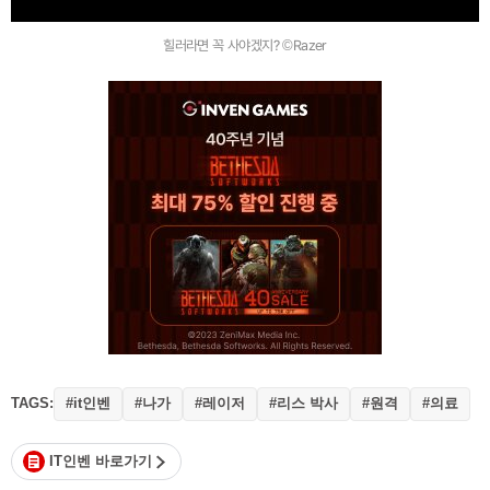
힐러라면 꼭 사야겠지? ©Razer
TAGS:
#it인벤
#나가
#레이저
#리스 박사
#원격
#의료
IT인벤 바로가기