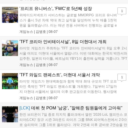
같습니다." T1은 6일 서울 종로구 치지직 롤파크에서 열린 '2026
LoL 챔피언스 코리아(LCK)'...
'프리프 유니버스', 'FWC'로 5년째 성장
1
위메이드커넥트가 서비스하는 글로벌 MMORPG 프리프 유니버
스가 출시 5년 차에 역대 최고 실적을 달성하며 누적 매출 1천억
원을 돌파했습니다. 이는 매년 전용 서버에서 진행되는 글로벌 e
스포츠 대회 FWC의 영향이 큽니다. FWC는 이용자가 동일한 조
게임뉴스 |
김병호
|
08-07
건에서 시즌을 함께 즐기는 구조로, 올해 4월 시작된 FWC 2026
은 전년 대비 매출과 이용자 지표가 대폭 상승하는 성과를 냈습니
'TFT 코리아 인비테이셔널', 8일 더현대서 개최
다. 오는 10월 필리핀 마닐라에서 총상금 11만 달러 규모의 제4회
라이엇 게임즈가 주최하는 'TFT 코리아 인비테이셔널'이 8일 오후 2시
FWC 그랜드 파이널이 개최될 예정이며, 위메이드커넥트는 이를
서울 여의도 더현대 서울에서 열립니다. 이번 대회에는 한국의 박찬서와
통해 커뮤니티 중심의 장기 성장 모델을 지속할 방침입니다....
김주한, 일본의 타이틀, 베트남의 YBY1이 출전해 실력을 겨룹니다. TFT
는 소속팀 없이 개인 자격으로 참가하는 독특한 대회 구조를 가지며, 누
게임뉴스 |
김병호
|
08-07
구나 참여 가능한 '소파에서 왕관까지'라는 철학을 실천하고 있습니다.
17일까지 이어지는 이번 행사는 신규 세트 체험과 공연 등 다양한 즐길
'TFT 와일드 팬페스트', 더현대 서울서 개막
1
거리를 제공하며, 이후 현대백화점 판교점에서도 행사가 이어질 예정입
라이엇 게임즈가 현대백화점과 함께 역대 최대 규모의 TFT 오프
니다. 연말에는 라스베이거스 오픈이 개최됩니다....
라인 축제인 'TFT 와일드 팬페스트'를 개최했다. 7일부터 17일까
지 더현대 서울에서 열리며 이후 판교점으로 이동한다. 행사장에
는 체험, 스페셜, 무대 존이 마련됐으며 8일 오후 2시 인비테이셔
게임뉴스 |
김병호
|
08-07
널, 15일 오후 2시 스트리머 매치, 17일 오후 7시 30분 QWER 공
연 등 다채로운 일정이 준비되어 있다. 사전 예약은 조기 마감될
[LCK]
데뷔 첫 POM '남궁', "잘해준 팀원들에게 고마워"
만큼 큰 인기를 끌고 있다....
한진 브리온이 7일 종로 치지직 롤파크에서 열린 '2026 LoL 챔피언스 코
리아(LCK)' 정규 시즌 3라운드 라이즈 그룹 BNK 피어엑스전에서 2:0으
로 승리하며 그룹 1위로 올라섰다. 개막 2연패 이후 곧바로 2연승을 만