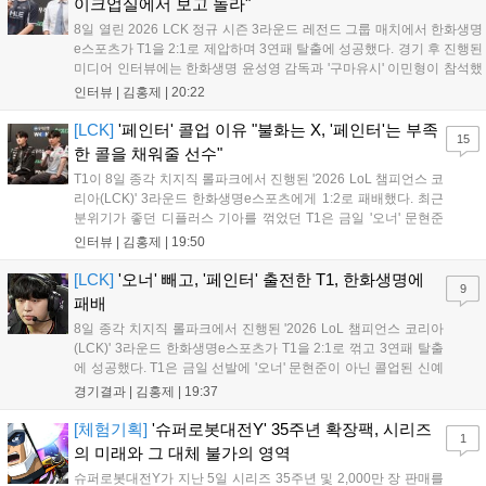
이크업실에서 보고 놀라"
8일 열린 2026 LCK 정규 시즌 3라운드 레전드 그룹 매치에서 한화생명
e스포츠가 T1을 2:1로 제압하며 3연패 탈출에 성공했다. 경기 후 진행된
미디어 인터뷰에는 한화생명 윤성영 감독과 '구마유시' 이민형이 참석했
다. 먼저 승리 소감에 대해 윤성영 감독은 "오랜만에 승리해 기분이 좋고,
인터뷰 |
김홍제
|
20:22
남은 경기도 잘 준비하겠다"고 밝혔으며, '구마유시' 역시 "3...
[LCK]
'페인터' 콜업 이유 "불화는 X, '페인터'는 부족
15
한 콜을 채워줄 선수"
T1이 8일 종각 치지직 롤파크에서 진행된 '2026 LoL 챔피언스 코
리아(LCK)' 3라운드 한화생명e스포츠에게 1:2로 패배했다. 최근
분위기가 좋던 디플러스 기아를 꺾었던 T1은 금일 '오너' 문현준
을 빼고 신예 '페인터' 김은후를 투입시키는 강수를 뒀으나 결국
인터뷰 |
김홍제
|
19:50
아쉬운 결과를 맞이하게 됐다. 이하 T1 임재현 감독대행과 '페이
즈' 김수환의 인터뷰 내...
[LCK]
'오너' 빼고, '페인터' 출전한 T1, 한화생명에
9
패배
8일 종각 치지직 롤파크에서 진행된 '2026 LoL 챔피언스 코리아
(LCK)' 3라운드 한화생명e스포츠가 T1을 2:1로 꺾고 3연패 탈출
에 성공했다. T1은 금일 선발에 '오너' 문현준이 아닌 콜업된 신예
'페인터' 김은후를 투입했지만, 결국 1:2로 패배하고 말았다. T1은
경기결과 |
김홍제
|
19:37
'케리아'의 카밀이 좋은 플레이를 통해 한화생명 바텀 듀오의 점멸
을 빼냈다....
[체험기획]
'슈퍼로봇대전Y' 35주년 확장팩, 시리즈
1
의 미래와 그 대체 불가의 영역
슈퍼로봇대전Y가 지난 5일 시리즈 35주년 및 2,000만 장 판매를