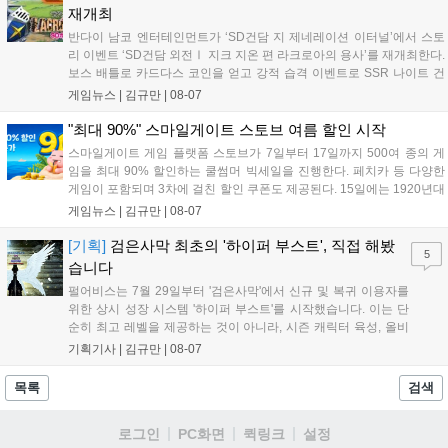
킨, 경품 이벤트 등 풍성한 혜택을 마련해 이용자들의 기대를 모
재개최
으고 있습니다....
반다이 남코 엔터테인먼트가 ‘SD건담 지 제네레이션 이터널’에서 스토
리 이벤트 ‘SD건담 외전Ⅰ 지크 지온 편 라크로아의 용사’를 재개최한다.
보스 배틀로 카드다스 코인을 얻고 강적 습격 이벤트로 SSR 나이트 건
담을 획득할 수 있다. 로그인 보너스로 최대 다이아 3,000개를 지급하며,
게임뉴스 |
김규만
|
08-07
8월 31일까지 실물대 유니콘 건담 입상 피날레를 기념해 SSR 유닛을 전
원 증정한다. 또한 9월 30일까지 공식 유튜브에서 특별 프로그램을 시청
"최대 90%" 스마일게이트 스토브 여름 할인 시작
할 수 있다....
스마일게이트 게임 플랫폼 스토브가 7일부터 17일까지 500여 종의 게
임을 최대 90% 할인하는 쿨썸머 빅세일을 진행한다. 페치카 등 다양한
게임이 포함되며 3차에 걸친 할인 쿠폰도 제공된다. 15일에는 1920년대
경성 배경의 신작 그날의 신문이 출시되며, 15일부터 17일까지는 국내
게임뉴스 |
김규만
|
08-07
개발사 게임을 위한 시크릿 쿠폰도 추가 발행될 예정이다. 자세한 내용
은 공식 페이지에서 확인 가능하다....
[기획]
검은사막 최초의 '하이퍼 부스트', 직접 해봤
5
습니다
펄어비스는 7월 29일부터 '검은사막'에서 신규 및 복귀 이용자를
위한 상시 성장 시스템 '하이퍼 부스트'를 시작했습니다. 이는 단
순히 최고 레벨을 제공하는 것이 아니라, 시즌 캐릭터 육성, 올비
아 아카데미 수료, 아침의 나라 설화 진행 등 4단계 과정을 통해
기획기사 |
김규만
|
08-07
게임에 적응하며 공방합 750을 목표로 성장하는 구조입니다. 이
용자는 과제를 완수하며 동(V) 투발라 장비와 검은별 무기, 카라
목록
검색
자드 장신구 등을 획득해 주요 콘텐츠에 진입할 수 있습니다....
로그인
PC화면
퀵링크
설정