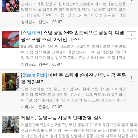
젠지가 기억을 찾았다. 한화생명e스포츠에 이어 이번에는 연승을
달리던 KT를 압도적인 경기력으로 꺾었다. 7일 종로 치지직 롤파
크에서 열린 '2026 LoL 챔피언스 코리아(LCK)' 정규 시즌 3라운
드 레전드 그룹, kt 롤스터와 젠지 e스포츠의 대결에서 젠지가 압
경기결과 |
신연재
|
08-07
승을 거뒀다. 개막주까지만 해도 급격하게 흔들리던 젠지였지만,
기억을 되찾기라도 한 듯 1,...
[스팀체크]
스팀 긍정 99% 압도적으로 긍정적, 디젤
1
펑크 포탑 조작 '아이언 네스트'
8월 6일 출시된 '아이언 네스트'가 사실적인 조작감으로 호평받으
며 스팀 신작 매출 상위권에 올랐습니다. '이터널 리턴'은 8월 13
일 정규 시즌 개막을 앞두고 프리시즌을 시작해 국내 매출 1위를
기록했습니다. 25주년을 맞은 '고스트 리콘' 시리즈는 8월 6일 쇼
게임뉴스 |
강승진
|
08-07
케이스와 함께 대규모 할인을 진행하며 순위가 급상승했고, 신작
'마블 투혼: 파이팅 소울즈'와 레트로 수리 시뮬레이션 '리스토
[Steam Pick]
이번 주 스팀에 쏟아진 신작, 지금 주목
1
리'도 스팀에 정식 출시되었습니다....
할 게임은?
인벤이 전하는 스팀 주간 소식입니다. 현재 스팀에서는 '사이버펑
크 게임 축제'가 진행 중이며, '위쳐3'는 11일까지 80% 할인합니
다. 6일 정식 출시된 '아이언 네스트'와 '필드 오브 미스트리아', '커
세어 코브'가 호평받고 있습니다. 한편, 7일 출시된 '마블 투혼'은
기획기사 |
윤홍만
|
08-07
태그 시스템에 대한 호불호가 갈리며 복합적 평가를 기록 중입니
다. 유비소프트의 '고스트리콘: 와일드랜드'는 7년 만의 대규모 업
게임위, '생명나눔 사랑의 단체헌혈' 실시
데이트 '라스트 라이츠'와 함께 95% 할인 중입니다....
게임물관리위원회는 8월 7일 부산 센텀지구 16개 유관기관과 함께 혈액
수급난 해소를 위한 '생명나눔 사랑의 단체헌혈'을 실시했습니다. 게임위
는 매년 분기별로 정기 헌혈을 진행하며 공공기관의 사회적 책임을 다하