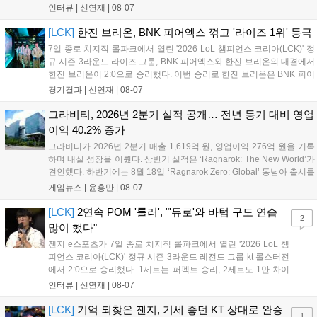
들어내면서 이어질 4라운드에 대한 기대감을 올렸다. 다음은 이날 데뷔
인터뷰 |
신연재
|
08-07
첫 POM을 수상한 '남궁' 남궁성훈의 POM 인터뷰 전문이다....
[LCK]
한진 브리온, BNK 피어엑스 꺾고 '라이즈 1위' 등극
7일 종로 치지직 롤파크에서 열린 '2026 LoL 챔피언스 코리아(LCK)' 정
규 시즌 3라운드 라이즈 그룹, BNK 피어엑스와 한진 브리온의 대결에서
한진 브리온이 2:0으로 승리했다. 이번 승리로 한진 브리온은 BNK 피어
엑스를 제치고 라이즈 그룹 1위로 올라섰다. 1세트, 한진 브리온이 '로머'
경기결과 |
신연재
|
08-07
조우진의 로크를 중심으로 게임을 유리하게 풀어갔다. '...
그라비티, 2026년 2분기 실적 공개… 전년 동기 대비 영업
이익 40.2% 증가
그라비티가 2026년 2분기 매출 1,619억 원, 영업이익 276억 원을 기록
하며 내실 성장을 이뤘다. 상반기 실적은 ‘Ragnarok: The New World’가
견인했다. 하반기에는 8월 18일 ‘Ragnarok Zero: Global’ 동남아 출시를
시작으로 9월 3일 ‘달려라 헤베레케 EX’, 9월 22일 ‘갈바테인’ 등 다양한
게임뉴스 |
윤홍만
|
08-07
신작을 선보인다. 4분기에는 ‘쟈레코 아케이드 콜렉션’과 ‘라이트 오디세
이’ 출시가 예정돼 있으며, 2027년에는 ‘Ragnarok 3’ 등 대작을 글로벌
[LCK]
2연속 POM '룰러', "'듀로'와 바텀 구도 연습
2
출시할 계획이다. 그라비티는 조인트벤처 설립과 라그나로크 에코 시스
많이 했다"
템 구축을 통해 신성장 동력을 확보할 방침이다....
젠지 e스포츠가 7일 종로 치지직 롤파크에서 열린 '2026 LoL 챔
피언스 코리아(LCK)' 정규 시즌 3라운드 레전드 그룹 kt 롤스터전
에서 2:0으로 승리했다. 1세트는 퍼펙트 승리, 2세트도 1만 차이
를 벌리며 25분 만에 승리하면서 말 그대로 압도적인 경기력을 선
인터뷰 |
신연재
|
08-07
보였다. '룰러' 박재혁은 1세트 코그모, 2세트 이즈리얼로 맹활약
하며 POM에 선정됐...
[LCK]
기억 되찾은 젠지, 기세 좋던 KT 상대로 완승
1