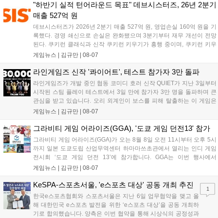
혜택을 지급하며, 상세 내용은 공식 라운지에서 확인할 수 있다. 이용자
"하반기 실적 턴어라운드 목표" 데브시스터즈, 26년 2분기
는 게임 접속 및 주요 콘텐츠 플레이를 통해 성장을 지원받을 수 있다....
매출 527억 원
데브시스터즈가 2026년 2분기 매출 527억 원, 영업손실 160억 원을 기
록했다. 경영 쇄신으로 손실은 완화됐으며 3분기부터 재무 개선이 전망
된다. 쿠키런 클래식과 신작 쿠키런 키우기가 흥행 중이며, 쿠키런 키우
기는 13일 첫 업데이트를 시작으로 2주 간격의 콘텐츠를 제공한다. 또한
게임뉴스 |
김규만
|
08-07
9월 미국 로블록스 개발자 컨퍼런스에 참여해 IP 생태계를 확장할 계획
이다. 회사는 비용 효율화와 신작 흥행을 통해 하반기 실적 턴어라운드
라인게임즈 신작 '콰이어트', 테스트 참가자 3만 돌파
를 이끌 방침이다....
라인게임즈가 개발 중인 협동 코미디 호러 신작 QUIET가 지난 3일부터
시작된 스팀 플레이 테스트에서 3일 만에 참가자 3만 명을 돌파하며 큰
관심을 받고 있습니다. 오리 외계인이 보스를 피해 탈출하는 이 게임은
최대 4인 협동을 지원하며, 소음 관리와 물리 법칙을 활용한 전략적 플레
게임뉴스 |
김규만
|
08-07
이가 핵심입니다. 라인게임즈는 수집된 이용자 피드백을 반영해 게임성
을 개선 중이며, 상세 정보는 스팀 페이지에서 확인 가능합니다....
그라비티 게임 어라이즈(GGA), '도쿄 게임 던전13' 참가
그라비티 게임 어라이즈(GGA)가 오는 8월 8일 오전 11시부터 오후 5시
까지 일본 도쿄도립 산업무역센터 하마마쓰초관에서 열리는 인디 게임
전시회 ‘도쿄 게임 던전 13’에 참가합니다. GGA는 이번 행사에서
‘JALECO ARCADE COLLECTION’ 시리즈의 미공개 작품 12종을 최초
게임뉴스 |
김규만
|
08-07
공개하며, ‘다함께 쿠키요미. 월드 한국 Ver.’ 등 다양한 인디 게임을 선보
입니다. 시연 참여 관람객에게는 선착순으로 특별 굿즈를 증정하며, 인
KeSPA-스포츠서울, 'e스포츠 대상' 공동 개최 추진
1
디 게임 생태계 활성화와 신규 타이틀 반응 확인을 목표로 합니다....
한국e스포츠협회와 스포츠서울은 지난 6일 업무협약을 맺고 올
해 대한민국 e스포츠 발전을 위한 ‘e스포츠 대상’을 공동 개최하
기로 합의했습니다. 양측은 이번 협약을 통해 시상식의 공정성과