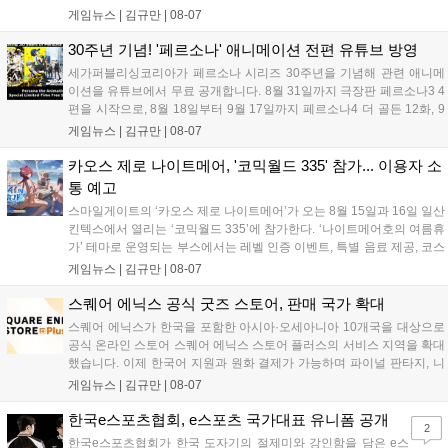
고 있으며, 이번 행사에는 영화진흥위원회 등 14개 기관 임직원이 동참
게임뉴스 |
김규만
|
08-07
해 생명 나눔을 실천했습니다. 서태건 위원장은 이웃의 생명을 지키는
따뜻한 실천에 참여한 모든 임직원에게 감사의 뜻을 전하며 헌혈 문화
30주년 기념! '페르소나' 애니메이션 전편 유튜브 방영
확산에 앞장섰습니다....
세가퍼블리싱코리아가 페르소나 시리즈 30주년을 기념해 관련 애니메
이션을 유튜브에서 무료 공개합니다. 8월 31일까지 극장판 페르소나3 4
편을 시작으로, 8월 18일부터 9월 17일까지 페르소나4 더 골든 12화, 9
월 15일부터 10월 14일까지 페르소나5 시리즈가 순차 공개됩니다. 또한
게임뉴스 |
김규만
|
08-07
8월 16일까지 SNS를 통해 축하 메시지를 모집하며, 선정된 내용은 기념
영상 및 대형 전광판에 소개될 예정입니다....
카오스 제로 나이트메어, '코믹월드 335' 참가... 이용자 소
통 예고
스마일게이트의 ‘카오스 제로 나이트메어’가 오는 8월 15일과 16일 일산
킨텍스에서 열리는 ‘코믹월드 335’에 참가한다. ‘나이트메어호의 여름휴
가’ 테마로 운영되는 부스에서는 레벨 인증 이벤트, 특별 음료 제공, 코스
프레 모델 포토존 등 다채로운 행사가 진행된다. 유명 코스어 7인이 캐릭
게임뉴스 |
김규만
|
08-07
터로 변신해 이용자를 맞이하며, SNS 인증 시 추가 굿즈도 증정한다. 자
세한 정보는 공식 커뮤니티에서 확인 가능하다....
스퀘어 에닉스 공식 굿즈 스토어, 판매 국가 확대
스퀘어 에닉스가 한국을 포함한 아시아·오세아니아 10개국을 대상으로
공식 온라인 스토어 스퀘어 에닉스 스토어 플러스의 서비스 지역을 확대
했습니다. 이제 한국어 지원과 원화 결제가 가능하며 파이널 판타지, 니
어 등 주요 게임의 피규어, 굿즈를 구매할 수 있습니다. 신상품이 순차적
게임뉴스 |
김규만
|
08-07
으로 추가될 예정이며 이용자는 사이트에서 국가를 한국으로 설정해 이
용 가능합니다....
한국e스포츠협회, e스포츠 국가대표 유니폼 공개
2
한국e스포츠협회가 한국 도자기의 절제미와 강인함을 담은 e스