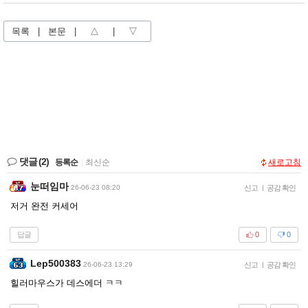
목록
|
본문
|
△
|
▽
댓글
(2)
등록순
|
최신순
새로고침
눈떠임마
26-06-23 08:20
신고
|
공감 확인
저거 완전 커세어
답글
0
0
Lep500383
26-06-23 13:29
신고
|
공감 확인
힐러마우스가 데스에더 ㅋㅋ