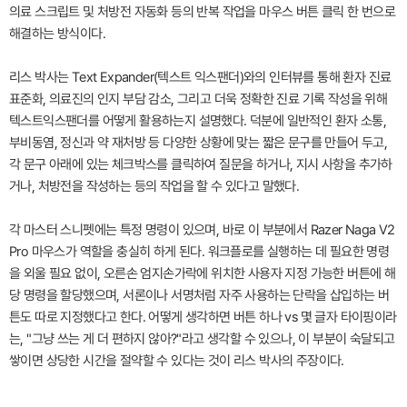
의료 스크립트 및 처방전 자동화 등의 반복 작업을 마우스 버튼 클릭 한 번으로
해결하는 방식이다.
리스 박사는 Text Expander(텍스트 익스팬더)와의 인터뷰를 통해 환자 진료
표준화, 의료진의 인지 부담 감소, 그리고 더욱 정확한 진료 기록 작성을 위해
텍스트익스팬더를 어떻게 활용하는지 설명했다. 덕분에 일반적인 환자 소통,
부비동염, 정신과 약 재처방 등 다양한 상황에 맞는 짧은 문구를 만들어 두고,
각 문구 아래에 있는 체크박스를 클릭하여 질문을 하거나, 지시 사항을 추가하
거나, 처방전을 작성하는 등의 작업을 할 수 있다고 말했다.
각 마스터 스니펫에는 특정 명령이 있으며, 바로 이 부분에서 Razer Naga V2
Pro 마우스가 역할을 충실히 하게 된다. 워크플로를 실행하는 데 필요한 명령
을 외울 필요 없이, 오른손 엄지손가락에 위치한 사용자 지정 가능한 버튼에 해
당 명령을 할당했으며, 서론이나 서명처럼 자주 사용하는 단락을 삽입하는 버
튼도 따로 지정했다고 한다. 어떻게 생각하면 버튼 하나 vs 몇 글자 타이핑이라
는, "그냥 쓰는 게 더 편하지 않아?"라고 생각할 수 있으나, 이 부분이 숙달되고
쌓이면 상당한 시간을 절약할 수 있다는 것이 리스 박사의 주장이다.