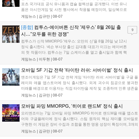
포츠 국가대표 공식 유니폼과 캡슐 컬렉션을 공개했다. 이번 유니
폼은 아시안게임 및 사전 행사에서 착용될 예정이며, 일상복으로
구성된 컬렉션은 오는 8월 28일부터 골스튜디오 공식 홈페이지
게임뉴스 |
김규만
|
08-07
와 무신사, 오프라인 매장에서 판매된다. 다만 아시안게임 결선에
서는 대회 규정에 따라 별도의 유니폼을 착용할 계획이다....
[종합]
컴투스-에이버튼 신작 '제우스' 8월 26일 출
9
시…"모두를 위한 경쟁"
컴투스가 신작 MMORPG '제우스: 오만의 신'을 8월 26일 낮 12시
정식 출시한다. 넥슨 부사장 출신 김대훤 대표가 이끄는 에이버튼
의 첫 작품이다. 컴투스는 7일 쇼케이스를 열고 출시일과 함께 핵
심 콘텐츠, 유료화 정책, 운영 방향을 공개했다. 캐릭터명 선점은
게임뉴스 |
이두현
|
08-07
8월 13일 오후 8시 시작한다. '제우스: 오만의 신'은 최고신 제우스
의 오만으로 균열이...
모바일 SF 기갑 전략 '타이탄 러쉬: 서바이벌' 정식 출시
엔조이게임은 7일 SF 기갑 전략 게임 ‘타이탄 러쉬: 서바이벌’을 구글 플
레이와 애플 앱스토어에 정식 출시했다. 외계 괴수의 침공으로 붕괴한
미래를 배경으로 이용자는 직접 타이탄을 제작 및 조종하며 인류 생존을
위한 전투를 펼친다. 지휘관 모집, 피난처 운영, 연맹 협동 콘텐츠가 특징
게임뉴스 |
김규만
|
08-07
이며 출시를 기념해 접속 시 영웅 경험치와 다이아몬드 등 다양한 성장
지원 보상을 제공한다. 상세 내용은 공식 커뮤니티에서 확인 가능하다....
모바일 파밍 MMORPG, '히어로 랜드M' 정식 출시
오리엔조이는 7일 모바일 파밍 MMORPG 히어로 랜드M을 애플 앱스토
어와 구글플레이에 정식 출시했다. 스팀 원작의 핵심 재미를 모바일로
구현한 이 게임은 장비 수집과 조합을 통한 영웅 성장이 특징이며, 3개의
무기 스킬을 활용한 전략적 전투와 길드전 등 다양한 콘텐츠를 제공한
게임뉴스 |
김규만
|
08-07
다. 정식 출시를 기념해 사전예약자 50만 명 달성 보상을 포함한 다양한