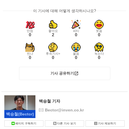
이 기사에 대해 어떻게 생각하시나요?
만점
좋아요
파티
웃음
0
2
0
0
씬나
후속기사+
울음
녹는다
0
0
0
0
기사 공유하기
백승철 기자
Bector@inven.co.kr
백승철
(Bector)
페이지 구독하기
다른 기사 보기
기사 제보하기