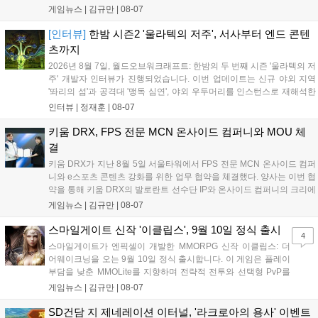
전문성을 강화하고 MZ세대를 겨냥한 미디어 영향력을 확대해 e
게임뉴스 |
김규만
|
08-07
스포츠 전 종목을 아우르는 대표 연례 행사로 육성할 계획입니다.
김영만 회장은 10년 만에 재추진되는 이번 시상식이 e스포츠의
[인터뷰]
한밤 시즌2 '울라텍의 저주', 서사부터 엔드 콘텐
성과와 가치를 널리 알리는 권위 있는 행사가 되도록 노력하겠다
츠까지
고 밝혔습니다....
2026년 8월 7일, 월드오브워크래프트: 한밤의 두 번째 시즌 '울라텍의 저
주' 개발자 인터뷰가 진행되었습니다. 이번 업데이트는 신규 야외 지역
'똬리의 섬'과 공격대 '맹독 심연', 야외 우두머리를 인스턴스로 재해석한
'소굴'을 포함합니다. 개발진은 하우징 시스템 개선 및 신화+ 던전 로테이
인터뷰 |
정재훈
|
08-07
션, 공격대 보상 강화 등을 예고하며, 한국 팬들의 열정적인 성원에 감사
를 표했습니다....
키움 DRX, FPS 전문 MCN 온사이드 컴퍼니와 MOU 체
결
키움 DRX가 지난 8월 5일 서울타워에서 FPS 전문 MCN 온사이드 컴퍼
니와 e스포츠 콘텐츠 강화를 위한 업무 협약을 체결했다. 양사는 이번 협
약을 통해 키움 DRX의 발로란트 선수단 IP와 온사이드 컴퍼니의 크리에
이터 네트워크를 결합하여 정규 및 특별 콘텐츠를 공동 기획한다. 또한
게임뉴스 |
김규만
|
08-07
디지털 콘텐츠 제작을 넘어 팬들이 직접 참여하는 오프라인 행사 등 온·
오프라인 연계 프로그램을 순차적으로 선보이며 e스포츠 생태계 확장에
스마일게이트 신작 '이클립스', 9월 10일 정식 출시
4
나설 계획이다....
스마일게이트가 엔픽셀이 개발한 MMORPG 신작 이클립스: 더
어웨이크닝을 오는 9월 10일 정식 출시합니다. 이 게임은 플레이
부담을 낮춘 MMOLite를 지향하며 전략적 전투와 선택형 PvP를
특징으로 합니다. 현재 공식 홈페이지와 앱 마켓에서 사전등록을
게임뉴스 |
김규만
|
08-07
진행 중이며 참여자에게는 초월 소환권 등 다양한 보상을 제공합
니다. 또한 카카오톡 채널 추가 시 주차별 스페셜 쿠폰과 한정 스
SD건담 지 제네레이션 이터널, '라크로아의 용사' 이벤트