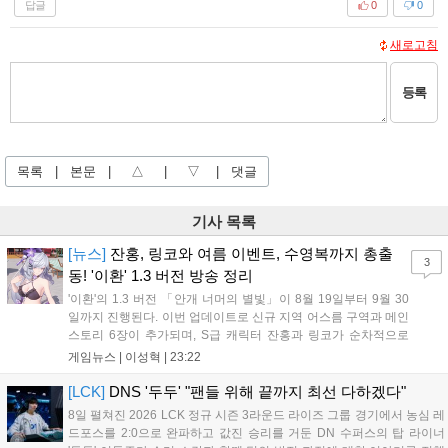
답글
0
0
새로고침
등록
목록
|
본문
|
△
|
▽
|
댓글
기사 목록
[뉴스]
잔홍, 링코와 여름 이벤트, 수영복까지 총출
3
동! '이환' 1.3 버전 방송 정리
'이환'의 1.3 버전 「안개 너머의 별빛」이 8월 19일부터 9월 30
일까지 진행된다. 이번 업데이트로 신규 지역 어스름 구역과 메인
스토리 6장이 추가되며, S급 캐릭터 잔홍과 링코가 순차적으로
등장한다. 여름 시즌을 맞아 비치발리볼, 수상 오토바이 등 다채
게임뉴스 |
이성혁
|
23:22
로운 이벤트가 열리고, 캐릭터 렌더링 개선 및 랜덤 코스튬 등 편
의성도 강화된다. 8월 11일까지 사용 가능한 교환 코드 3종이 제
[LCK]
DNS '두두' "팬들 위해 끝까지 최선 다하겠다"
공되며, 상세 일정은 공식 채널을 통해 확인할 수 있다....
8일 펼쳐진 2026 LCK 정규 시즌 3라운드 라이즈 그룹 경기에서 농심 레
드포스를 2:0으로 완파하고 값진 승리를 거둔 DN 수퍼스의 탑 라이너