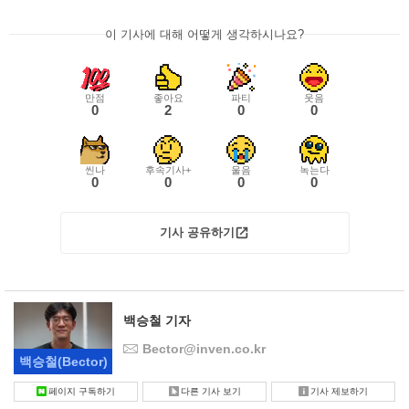
이 기사에 대해 어떻게 생각하시나요?
만점
좋아요
파티
웃음
0
2
0
0
씬나
후속기사+
울음
녹는다
0
0
0
0
기사 공유하기
백승철 기자
Bector@inven.co.kr
백승철
(Bector)
페이지 구독하기
다른 기사 보기
기사 제보하기