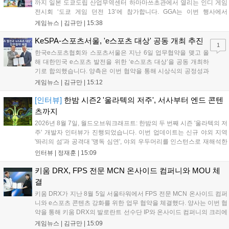
까지 일본 도쿄도립 산업무역센터 하마마쓰초관에서 열리는 인디 게임
전시회 ‘도쿄 게임 던전 13’에 참가합니다. GGA는 이번 행사에서
‘JALECO ARCADE COLLECTION’ 시리즈의 미공개 작품 12종을 최초
게임뉴스 |
김규만
|
15:38
공개하며, ‘다함께 쿠키요미. 월드 한국 Ver.’ 등 다양한 인디 게임을 선보
입니다. 시연 참여 관람객에게는 선착순으로 특별 굿즈를 증정하며, 인
KeSPA-스포츠서울, 'e스포츠 대상' 공동 개최 추진
1
디 게임 생태계 활성화와 신규 타이틀 반응 확인을 목표로 합니다....
한국e스포츠협회와 스포츠서울은 지난 6일 업무협약을 맺고 올
해 대한민국 e스포츠 발전을 위한 ‘e스포츠 대상’을 공동 개최하
기로 합의했습니다. 양측은 이번 협약을 통해 시상식의 공정성과
전문성을 강화하고 MZ세대를 겨냥한 미디어 영향력을 확대해 e
게임뉴스 |
김규만
|
15:12
스포츠 전 종목을 아우르는 대표 연례 행사로 육성할 계획입니다.
김영만 회장은 10년 만에 재추진되는 이번 시상식이 e스포츠의
[인터뷰]
한밤 시즌2 '울라텍의 저주', 서사부터 엔드 콘텐
성과와 가치를 널리 알리는 권위 있는 행사가 되도록 노력하겠다
츠까지
고 밝혔습니다....
2026년 8월 7일, 월드오브워크래프트: 한밤의 두 번째 시즌 '울라텍의 저
주' 개발자 인터뷰가 진행되었습니다. 이번 업데이트는 신규 야외 지역
'똬리의 섬'과 공격대 '맹독 심연', 야외 우두머리를 인스턴스로 재해석한
'소굴'을 포함합니다. 개발진은 하우징 시스템 개선 및 신화+ 던전 로테이
인터뷰 |
정재훈
|
15:09
션, 공격대 보상 강화 등을 예고하며, 한국 팬들의 열정적인 성원에 감사
를 표했습니다....
키움 DRX, FPS 전문 MCN 온사이드 컴퍼니와 MOU 체
결
키움 DRX가 지난 8월 5일 서울타워에서 FPS 전문 MCN 온사이드 컴퍼
니와 e스포츠 콘텐츠 강화를 위한 업무 협약을 체결했다. 양사는 이번 협
약을 통해 키움 DRX의 발로란트 선수단 IP와 온사이드 컴퍼니의 크리에
이터 네트워크를 결합하여 정규 및 특별 콘텐츠를 공동 기획한다. 또한
게임뉴스 |
김규만
|
15:09