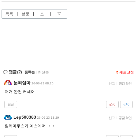
목록
|
본문
|
△
|
▽
댓글
(2)
등록순
|
최신순
새로고침
눈떠임마
26-06-23 08:20
신고
|
공감 확인
저거 완전 커세어
답글
0
0
Lep500383
26-06-23 13:29
신고
|
공감 확인
힐러마우스가 데스에더 ㅋㅋ