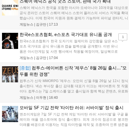
세한 정보는 공식 커뮤니티에서 확인 가능하다....
스퀘어 에닉스 공식 굿즈 스토어, 판매 국가 확대
스퀘어 에닉스가 한국을 포함한 아시아·오세아니아 10개국을 대상으로
공식 온라인 스토어 스퀘어 에닉스 스토어 플러스의 서비스 지역을 확대
했습니다. 이제 한국어 지원과 원화 결제가 가능하며 파이널 판타지, 니
어 등 주요 게임의 피규어, 굿즈를 구매할 수 있습니다. 신상품이 순차적
게임뉴스 |
김규만
|
17:13
으로 추가될 예정이며 이용자는 사이트에서 국가를 한국으로 설정해 이
용 가능합니다....
한국e스포츠협회, e스포츠 국가대표 유니폼 공개
1
한국e스포츠협회가 한국 도자기의 절제미와 강인함을 담은 e스
포츠 국가대표 공식 유니폼과 캡슐 컬렉션을 공개했다. 이번 유니
폼은 아시안게임 및 사전 행사에서 착용될 예정이며, 일상복으로
구성된 컬렉션은 오는 8월 28일부터 골스튜디오 공식 홈페이지
게임뉴스 |
김규만
|
17:04
와 무신사, 오프라인 매장에서 판매된다. 다만 아시안게임 결선에
서는 대회 규정에 따라 별도의 유니폼을 착용할 계획이다....
[종합]
컴투스-에이버튼 신작 '제우스' 8월 26일 출시…"모
두를 위한 경쟁"
컴투스가 신작 MMORPG '제우스: 오만의 신'을 8월 26일 낮 12시 정식
출시한다. 넥슨 부사장 출신 김대훤 대표가 이끄는 에이버튼의 첫 작품
이다. 컴투스는 7일 쇼케이스를 열고 출시일과 함께 핵심 콘텐츠, 유료화
정책, 운영 방향을 공개했다. 캐릭터명 선점은 8월 13일 오후 8시 시작한
게임뉴스 |
이두현
|
16:40
다. '제우스: 오만의 신'은 최고신 제우스의 오만으로 균열이...
모바일 SF 기갑 전략 '타이탄 러쉬: 서바이벌' 정식 출시
엔조이게임은 7일 SF 기갑 전략 게임 ‘타이탄 러쉬: 서바이벌’을 구글 플
레이와 애플 앱스토어에 정식 출시했다. 외계 괴수의 침공으로 붕괴한
미래를 배경으로 이용자는 직접 타이탄을 제작 및 조종하며 인류 생존을