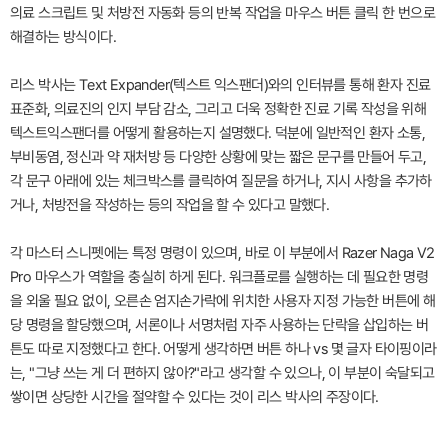
의료 스크립트 및 처방전 자동화 등의 반복 작업을 마우스 버튼 클릭 한 번으로
해결하는 방식이다.
리스 박사는 Text Expander(텍스트 익스팬더)와의 인터뷰를 통해 환자 진료
표준화, 의료진의 인지 부담 감소, 그리고 더욱 정확한 진료 기록 작성을 위해
텍스트익스팬더를 어떻게 활용하는지 설명했다. 덕분에 일반적인 환자 소통,
부비동염, 정신과 약 재처방 등 다양한 상황에 맞는 짧은 문구를 만들어 두고,
각 문구 아래에 있는 체크박스를 클릭하여 질문을 하거나, 지시 사항을 추가하
거나, 처방전을 작성하는 등의 작업을 할 수 있다고 말했다.
각 마스터 스니펫에는 특정 명령이 있으며, 바로 이 부분에서 Razer Naga V2
Pro 마우스가 역할을 충실히 하게 된다. 워크플로를 실행하는 데 필요한 명령
을 외울 필요 없이, 오른손 엄지손가락에 위치한 사용자 지정 가능한 버튼에 해
당 명령을 할당했으며, 서론이나 서명처럼 자주 사용하는 단락을 삽입하는 버
튼도 따로 지정했다고 한다. 어떻게 생각하면 버튼 하나 vs 몇 글자 타이핑이라
는, "그냥 쓰는 게 더 편하지 않아?"라고 생각할 수 있으나, 이 부분이 숙달되고
쌓이면 상당한 시간을 절약할 수 있다는 것이 리스 박사의 주장이다.