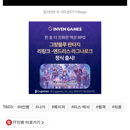
힐러라면 꼭 사야겠지? ©Razer
TAGS:
#it인벤
#나가
#레이저
#리스 박사
#원격
#의료
IT인벤 바로가기