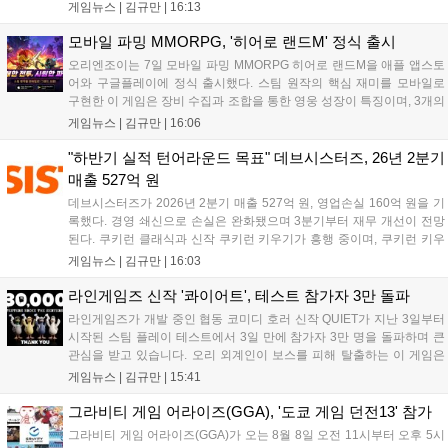
위한 전투를 펼친다. 지휘관 모집, 피난처 운영, 연맹 협동 콘텐츠가 특징
게임뉴스 |
김규만
|
16:13
이며 출시를 기념해 접속 시 영웅 경험치와 다이아몬드 등 다양한 성장
지원 보상을 제공한다. 상세 내용은 공식 커뮤니티에서 확인 가능하다....
모바일 파밍 MMORPG, '히어로 랜드M' 정식 출시
오리엔조이는 7일 모바일 파밍 MMORPG 히어로 랜드M을 애플 앱스토
어와 구글플레이에 정식 출시했다. 스팀 원작의 핵심 재미를 모바일로
구현한 이 게임은 장비 수집과 조합을 통한 영웅 성장이 특징이며, 3개의
무기 스킬을 활용한 전략적 전투와 길드전 등 다양한 콘텐츠를 제공한
게임뉴스 |
김규만
|
16:06
다. 정식 출시를 기념해 사전예약자 50만 명 달성 보상을 포함한 다양한
혜택을 지급하며, 상세 내용은 공식 라운지에서 확인할 수 있다. 이용자
"하반기 실적 턴어라운드 목표" 데브시스터즈, 26년 2분기
는 게임 접속 및 주요 콘텐츠 플레이를 통해 성장을 지원받을 수 있다....
매출 527억 원
데브시스터즈가 2026년 2분기 매출 527억 원, 영업손실 160억 원을 기
록했다. 경영 쇄신으로 손실은 완화됐으며 3분기부터 재무 개선이 전망
된다. 쿠키런 클래식과 신작 쿠키런 키우기가 흥행 중이며, 쿠키런 키우
기는 13일 첫 업데이트를 시작으로 2주 간격의 콘텐츠를 제공한다. 또한
게임뉴스 |
김규만
|
16:03
9월 미국 로블록스 개발자 컨퍼런스에 참여해 IP 생태계를 확장할 계획
이다. 회사는 비용 효율화와 신작 흥행을 통해 하반기 실적 턴어라운드
라인게임즈 신작 '콰이어트', 테스트 참가자 3만 돌파
를 이끌 방침이다....
라인게임즈가 개발 중인 협동 코미디 호러 신작 QUIET가 지난 3일부터
시작된 스팀 플레이 테스트에서 3일 만에 참가자 3만 명을 돌파하며 큰
관심을 받고 있습니다. 오리 외계인이 보스를 피해 탈출하는 이 게임은
최대 4인 협동을 지원하며, 소음 관리와 물리 법칙을 활용한 전략적 플레
게임뉴스 |
김규만
|
15:41
이가 핵심입니다. 라인게임즈는 수집된 이용자 피드백을 반영해 게임성
을 개선 중이며, 상세 정보는 스팀 페이지에서 확인 가능합니다....
그라비티 게임 어라이즈(GGA), '도쿄 게임 던전13' 참가
그라비티 게임 어라이즈(GGA)가 오는 8월 8일 오전 11시부터 오후 5시