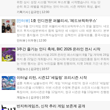
위한 상시 성장 시스템 '하이퍼 부스트'를 시작했습니다. 이는 단
순히 최고 레벨을 제공하는 것이 아니라, 시즌 캐릭터 육성, 올비
아 아카데미 수료, 아침의 나라 설화 진행 등 4단계 과정을 통해
기획기사 |
김규만
|
12:00
게임에 적응하며 공방합 750을 목표로 성장하는 구조입니다. 이
용자는 과제를 완수하며 동(V) 투발라 장비와 검은별 무기, 카라
[인터뷰]
1호 인디전문 퍼블리셔, '레드브릭하우스'
자드 장신구 등을 획득해 주요 콘텐츠에 진입할 수 있습니다....
지난 6월 인디게임 전문 퍼블리셔 레드브릭하우스가 문을 열었다. 네오
위즈 투자사업본부에서 함께 일하던 세 사람이 나와 세운 회사다. 본부
장이던 홍지철과 인디투자실장이던 김혁진이 공동대표를, 중국사업실
장이던 이민정이 이사를 맡았다. 출범 한 달여 만에 위메이드맥스의 전
인터뷰 |
이두현
|
12:00
략적 투자와 카카오벤처스 등 5개 벤처캐피털의 재무적 투자가 연달아
들어왔다. 서비스 중인...
3주간 즐기는 인디 축제, BIC 2026 온라인 전시 시작
부산인디커넥트페스티벌 2026 온라인 페스티벌이 8월 7일 개막해 28일
까지 총 22일간 개최됩니다. 부산시와 부산정보산업진흥원 등이 주최하
는 이번 행사는 공식 누리집을 통해 진행되며, 티켓 1매로 기간 내 전시
작을 제한 없이 체험할 수 있습니다. 일반 및 루키 부문 등 다양한 인디게
게임뉴스 |
김규만
|
10:57
임을 선보이며 개발자와의 소통 기능도 제공합니다. 장소 제약 없이 전
세계 누구나 참여 가능한 이번 행사는 역대 최대 규모로 열려 인디게임
이터널 리턴, 시즌12 '세일링' 프리시즌 시작
생태계 확장에 기여할 전망입니다....
넵튠 자회사 님블뉴런이 PC 게임 '이터널 리턴'의 정규 시즌12 '세일링'
프리시즌을 시작했다. 이번 시즌은 수영복 콘셉트 스킨과 시스템 개선이
특징이며, 프리시즌은 8월 12일까지, 정규 시즌은 8월 13일부터 진행된
다. 실험체 관찰일지 추가와 후반부 전략 강화를 위한 다중 크로노 스피
게임뉴스 |
김규만
|
10:50
어 도입 등 다양한 업데이트와 풍성한 이벤트가 마련되어 이용자들의 기
대를 모으고 있다....
반지하게임즈, 신작 추리 게임 보존계 공개