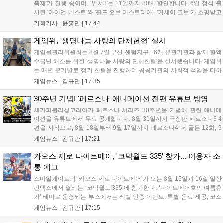
축제'가 진행 중이며, '위쳐3'는 11일까지 80% 할인합니다. 6일 정식 출
시된 '아이언 네스트'와 '필드 오브 미스트리아', '커세어 코브'가 호평받고
있습니다. 한편, 7일 출시된 '마블 투혼'은 태그 시스템에 대한 호불호가
기획기사 |
윤홍만
|
17:44
갈리며 복합적 평가를 기록 중입니다. 유비소프트의 '고스트리콘: 와일드
랜드'는 7년 만의 대규모 업데이트 '라스트 라이츠'와 함께 95% 할인 중
게임위, '생명나눔 사랑의 단체헌혈' 실시
입니다....
게임물관리위원회는 8월 7일 부산 센텀지구 16개 유관기관과 함께 혈액
수급난 해소를 위한 '생명나눔 사랑의 단체헌혈'을 실시했습니다. 게임위
는 매년 분기별로 정기 헌혈을 진행하며 공공기관의 사회적 책임을 다하
고 있으며, 이번 행사에는 영화진흥위원회 등 14개 기관 임직원이 동참
게임뉴스 |
김규만
|
17:35
해 생명 나눔을 실천했습니다. 서태건 위원장은 이웃의 생명을 지키는
따뜻한 실천에 참여한 모든 임직원에게 감사의 뜻을 전하며 헌혈 문화
30주년 기념! '페르소나' 애니메이션 전편 유튜브 방영
확산에 앞장섰습니다....
세가퍼블리싱코리아가 페르소나 시리즈 30주년을 기념해 관련 애니메
이션을 유튜브에서 무료 공개합니다. 8월 31일까지 극장판 페르소나3 4
편을 시작으로, 8월 18일부터 9월 17일까지 페르소나4 더 골든 12화, 9
월 15일부터 10월 14일까지 페르소나5 시리즈가 순차 공개됩니다. 또한
게임뉴스 |
김규만
|
17:21
8월 16일까지 SNS를 통해 축하 메시지를 모집하며, 선정된 내용은 기념
영상 및 대형 전광판에 소개될 예정입니다....
카오스 제로 나이트메어, '코믹월드 335' 참가... 이용자 소
통 예고
스마일게이트의 ‘카오스 제로 나이트메어’가 오는 8월 15일과 16일 일산
킨텍스에서 열리는 ‘코믹월드 335’에 참가한다. ‘나이트메어호의 여름휴
가’ 테마로 운영되는 부스에서는 레벨 인증 이벤트, 특별 음료 제공, 코스
프레 모델 포토존 등 다채로운 행사가 진행된다. 유명 코스어 7인이 캐릭
게임뉴스 |
김규만
|
17:15
터로 변신해 이용자를 맞이하며, SNS 인증 시 추가 굿즈도 증정한다. 자