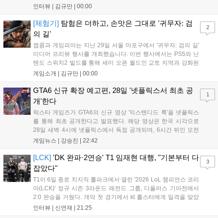
계승하면서도, 현대적인 검극 액션과 '무너뜨리기 일섬'을 더해 전
인터뷰 |
김규만
|
00:00
투의 깊이를 더했다. 개발진은 정해진 공략법 대신 플레이어의 선
택에 따른 사무라이 액션을 구현하고자 했으며, 실제 검술 전문가
[체험기]
탐험은 더하고, 손맛은 그대로 '귀무자: 검
2
의 모션 캡처를 통해 리얼리티를 극대화했다. 세계관을 새롭게 재
의 길'
구성한 이번 신작은 기존 시리즈와 설정은 다르지만, 특유의 통쾌
캡콤과 게임피아는 지난 29일 서울 마포구에서 '귀무자: 검의 길'
한 손맛과 다크 판타지 분위기를 충실히 담아내어 시리즈 팬과 신
미디어 프리뷰 행사를 개최했습니다. 이번 행사에서는 PS5와 닌
규 이용자 모두에게 새로운 재미를 선사할 예정이다....
텐도 스위치2 빌드를 통해 세미 오픈 월드인 교토 지역과 강화된
액션 시스템을 공개했습니다. 주인공 미야모토 무사시가 오니를
게임소개 |
김규만
|
00:00
정화하는 과정을 담았으며, 패링과 혼 흡수 등 전략적 전투 요소
가 특징입니다. 정식 출시를 앞두고 탄탄한 게임성을 선보여 기대
GTA6 신규 확장 예고편, 28일 '넷플릭스서 최초 공
1
감을 높였습니다....
개'한다
락스타 게임즈가 GTA6의 신규 영상 '익스텐디드 룩'을 넷플릭스
를 통해 최초 공개한다고 발표했다. 해당 영상은 한국 시각으로
28일 새벽 4시에 넷플릭스에서 독점 공개되며, 6시간 뒤인 오전
10시부터 공식 유튜브와 홈페이지에서도 확인할 수 있다. 기존보
게임뉴스 |
강승진
|
22:42
다 게임플레이 비중이 클 것으로 기대되는 가운데, 넷플릭스와의
이례적인 협업이 향후 게임 마케팅 방식에 어떤 변화를 가져올지
[LCK]
'DK 완파·2연승' T1 임재현 대행, "기본부터 다
3
전 세계 팬들의 이목이 쏠리고 있다....
잡았다"
T1이 6일 종로 치지직 롤파크에서 열린 '2026 LoL 챔피언스 코리
아(LCK)' 정규 시즌 3라운드 레전드 그룹, 디플러스 기아전에서
2:0 완승을 거뒀다. 개막 첫 경기에서 kt 롤스터에게 일격을 맞았
지만, 젠지 e스포츠의 홈 경기에서 원정 승리를 챙기며 분위기를
인터뷰 |
신연재
|
21:25
다잡은 T1은 이날 게임에서는 경기력이 완전히 제 궤도에 오른 듯