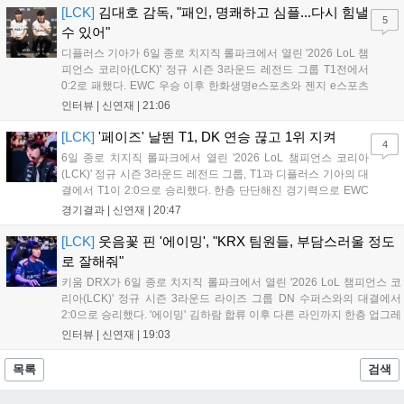
한 모습이었다. 다음은...
[LCK]
김대호 감독, "패인, 명쾌하고 심플...다시 힘낼
5
수 있어"
디플러스 기아가 6일 종로 치지직 롤파크에서 열린 '2026 LoL 챔
피언스 코리아(LCK)' 정규 시즌 3라운드 레전드 그룹 T1전에서
0:2로 패했다. EWC 우승 이후 한화생명e스포츠와 젠지 e스포츠
를 잡아내며 기세를 끌어올렸지만, 경기력이 제 궤도에 오른 T1은
인터뷰 |
신연재
|
21:06
확실히 강했다. 경기 종료 후 기자회견에 참석한 김대호 감독은
"오늘 져서 너무 아쉽다"...
[LCK]
'페이즈' 날뛴 T1, DK 연승 끊고 1위 지켜
4
6일 종로 치지직 롤파크에서 열린 '2026 LoL 챔피언스 코리아
(LCK)' 정규 시즌 3라운드 레전드 그룹, T1과 디플러스 기아의 대
결에서 T1이 2:0으로 승리했다. 한층 단단해진 경기력으로 EWC
우승을 기점으로 파죽지세의 연승을 이어가던 디플러스 기아를
경기결과 |
신연재
|
20:47
잠재웠다. 1세트, T1이 앞서갔다. 바텀 듀오 킬로 주도권을 잡은
T1은 첫 드래곤을 두드렸...
[LCK]
웃음꽃 핀 '에이밍', "KRX 팀원들, 부담스러울 정도
로 잘해줘"
키움 DRX가 6일 종로 치지직 롤파크에서 열린 '2026 LoL 챔피언스 코
리아(LCK)' 정규 시즌 3라운드 라이즈 그룹 DN 수퍼스와의 대결에서
2:0으로 승리했다. '에이밍' 김하람 합류 이후 다른 라인까지 한층 업그레
이드 된 경기력을 보여주며 기분 좋은 2연승을 달렸다. 경기 종료 후 기
인터뷰 |
신연재
|
19:03
자실을 찾은 '에이밍'은 한층 밝아진 모습이었다. "합류한 지...
목록
검색