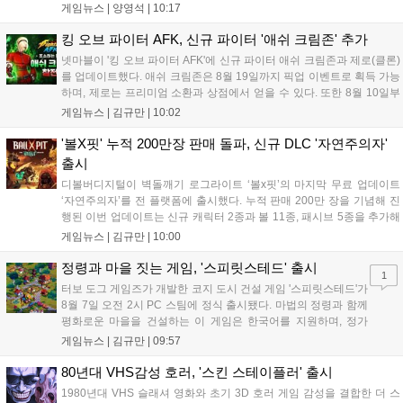
임라인에 연결해 원인을 빠르게 파악하도록 돕는 관제 허브입니
게임뉴스 |
양영석
|
10:17
다. 현재 25개 이상의 프로젝트에 도입된 이 서비스는 사후 대응
중심의 운영 방식을 사전 대비 체계로 전환하며 데이터 기반의 효
킹 오브 파이터 AFK, 신규 파이터 '애쉬 크림존' 추가
율적인 의사결정을 지원하고 있습니다....
넷마블이 '킹 오브 파이터 AFK'에 신규 파이터 애쉬 크림존과 제로(클론)
를 업데이트했다. 애쉬 크림존은 8월 19일까지 픽업 이벤트로 획득 가능
하며, 제로는 프리미엄 소환과 상점에서 얻을 수 있다. 또한 8월 10일부
터 14일까지 럭키 엘피 이벤트로 론을, 13일부터 26일까지 트로피칼 아
게임뉴스 |
김규만
|
10:02
일랜드 이벤트로 펫 블레이즈와 팝시를 선보일 예정이다. 이번 업데이트
로 전략적 전투의 재미가 더욱 강화될 것으로 기대된다....
'볼X핏' 누적 200만장 판매 돌파, 신규 DLC '자연주의자'
출시
디볼버디지털이 벽돌깨기 로그라이트 ‘볼x핏’의 마지막 무료 업데이트
‘자연주의자’를 전 플랫폼에 출시했다. 누적 판매 200만 장을 기념해 진
행된 이번 업데이트는 신규 캐릭터 2종과 볼 11종, 패시브 5종을 추가해
전략적 재미를 높였다. 게임은 PC와 콘솔, 모바일에서 한글판으로 즐길
게임뉴스 |
김규만
|
10:00
수 있으며, 개발사는 조만간 게임과 관련한 새로운 소식을 전할 예정이
라고 밝혀 향후 행보에 기대감을 모으고 있다. 상세 정보는 공식 홈페이
정령과 마을 짓는 게임, '스피릿스테드' 출시
1
지에서 확인 가능하다....
터보 도그 게임즈가 개발한 코지 도시 건설 게임 '스피릿스테드'가
8월 7일 오전 2시 PC 스팀에 정식 출시됐다. 마법의 정령과 함께
평화로운 마을을 건설하는 이 게임은 한국어를 지원하며, 정가
10,700원에서 10% 할인된 9,630원에 판매된다. 플레이어는 어
게임뉴스 |
김규만
|
09:57
드벤처 모드와 크리에이티브 모드를 통해 자유롭게 마을을 꾸미
고 정령을 활용해 공동체를 성장시킬 수 있다. 따뜻한 손그림 그
80년대 VHS감성 호러, '스킨 스테이플러' 출시
래픽이 특징이며, 부담 없이 즐길 수 있는 힐링 게임으로 기대를
1980년대 VHS 슬래셔 영화와 초기 3D 호러 게임 감성을 결합한 더 스
모으고 있다....