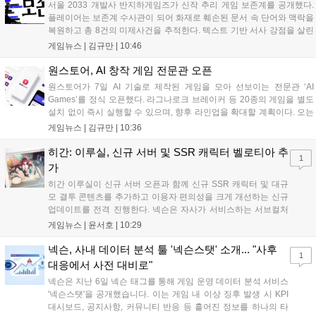
서울 2033 개발사 반지하게임즈가 신작 추리 게임 보존계를 공개했다.
플레이어는 보존계 수사관이 되어 화재로 훼손된 문서 속 단어와 맥락을
복원하고 총 8건의 미제사건을 추적한다. 텍스트 기반 서사 강점을 살린
이번 게임은 정보 조합과 사건 재구성이 핵심이며, 현재 스팀 상점 페이
게임뉴스 |
김규만
|
10:46
지가 공개되었다. 반지하게임즈는 2027년 상반기 정식 출시를 목표로
개발에 박차를 가하고 있다....
원스토어, AI 창작 게임 전문관 오픈
원스토어가 7일 AI 기술로 제작된 게임을 모아 선보이는 전문관 ‘AI
Games’를 정식 오픈했다. 라그나로크 브레이커 등 20종의 게임을 별도
설치 없이 즉시 실행할 수 있으며, 향후 라인업을 확대할 계획이다. 오는
11일부터는 게임 실행 시 할인 쿠폰을 지급하는 오픈 기념 이벤트도 진
게임뉴스 |
김규만
|
10:36
행된다. 이번 서비스는 누구나 AI를 활용해 게임을 제작하고 유통할 수
있는 환경을 조성해 창작자와 이용자 모두에게 새로운 경험을 제공할 것
히간: 이루실, 신규 서버 및 SSR 캐릭터 벨로티아 추
1
으로 기대된다....
가
히간 이루실이 신규 서버 오픈과 함께 신규 SSR 캐릭터 및 대규
모 결투 콘텐츠를 추가하고 이용자 편의성을 크게 개선하는 신규
업데이트를 전격 진행한다. 넥슨은 자사가 서비스하는 서브컬처
게임 히간 이루실에 신규 서버 'world3'을 개설하고 신규 캐릭터
게임뉴스 |
윤서호
|
10:29
및 이벤트 스토리를 포함한 대규모 콘텐츠 업데이트를 적용했다.
이번 업데이트를 통해 어둠 속 서큐버스...
넥슨, 사내 데이터 분석 툴 '넥슨스탯' 소개... "사후
1
대응에서 사전 대비로"
넥슨은 지난 6일 넥슨 태그를 통해 게임 운영 데이터 분석 서비스
'넥슨스탯'을 공개했습니다. 이는 게임 내 이상 징후 발생 시 KPI
대시보드, 공지사항, 커뮤니티 반응 등 흩어진 정보를 하나의 타