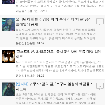
킨 스테이플러가 스팀에 정식 출시됐다. 테인티드 팩트가 개발하고 어셈
블 엔터테인먼트가 배급한 이 게임은 2026년 8월 6일 출시되어 현재
15,000원에 판매 중이다. 캐리언 시티를 배경으로 연쇄살인 사건을 추적
게임뉴스 |
김규만
|
09:51
하는 두 형사의 이야기를 다루며, 거친 복고풍 그래픽과 블랙 코미디를
통해 밀도 높은 공포를 선사한다....
오버워치 新한국 영웅, 메카 부대 리더 '디몬' 공식
1
트레일러 공개
블리자드가 오버워치 53번째 영웅인 한국인 디몬의 트레일러를
공개했다. 영상은 부산을 배경으로 메카 부대와 쓰레기촌 세력 간
의 전투를 다루며 디몬의 붉은 메카 비스트와 능력을 보여준다.
블리자드는 7일 게임플레이 영상 공개를 시작으로 10일 시즌4 트
동영상 |
강승진
|
01:52
레일러를 선보이며, 11일 시작되는 시즌4를 통해 디몬을 정식 출
시할 예정이다. 향후 메카 부대와 탈론의 대립이 본격화될 전망이
'고스트리콘: 와일드랜드', 출시 9년 차에 무료 대형 업데
다....
이트
유비소프트가 고스트 리콘 시리즈 25주년을 기념해 6일(현지시간) '고스
트 리콘 와일드랜드'의 대규모 무료 업데이트 '라스트 라이츠'를 배포했
다. 신규 스토리 임무와 적 라 요로나가 추가되며, 차세대 콘솔인 PS5와
Xbox Series X|S에서 4K 60FPS를 지원한다. 또한 편의성 개선과 함께
동영상 |
정재훈
|
01:26
과거 콘텐츠가 복원되어 기존 및 신규 이용자 모두에게 새로운 즐길 거
리를 제공한다....
[인터뷰]
귀무자: 검의 길, "누구나 일섬의 쾌감을 느
1
끼도록"
오는 9월 4일, 20여 년 만의 완전 신작 ‘귀무자’가 출시된다. 이번
작품은 미야모토 무사시를 주인공으로 내세워 교토의 기괴한 설
화와 다크 판타지를 결합했다. 시리즈의 상징인 혼 흡수와 일섬을