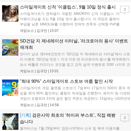
디지털 콘텐츠 제작을 넘어 팬들이 직접 참여하는 오프라인 행사 등 온·
오프라인 연계 프로그램을 순차적으로 선보이며 e스포츠 생태계 확장에
스마일게이트 신작 '이클립스', 9월 10일 정식 출시
2
나설 계획이다....
스마일게이트가 엔픽셀이 개발한 MMORPG 신작 이클립스: 더
어웨이크닝을 오는 9월 10일 정식 출시합니다. 이 게임은 플레이
부담을 낮춘 MMOLite를 지향하며 전략적 전투와 선택형 PvP를
특징으로 합니다. 현재 공식 홈페이지와 앱 마켓에서 사전등록을
게임뉴스 |
김규만
|
15:07
진행 중이며 참여자에게는 초월 소환권 등 다양한 보상을 제공합
니다. 또한 카카오톡 채널 추가 시 주차별 스페셜 쿠폰과 한정 스
SD건담 지 제네레이션 이터널, '라크로아의 용사' 이벤트
킨, 경품 이벤트 등 풍성한 혜택을 마련해 이용자들의 기대를 모
재개최
으고 있습니다....
반다이 남코 엔터테인먼트가 ‘SD건담 지 제네레이션 이터널’에서 스토
리 이벤트 ‘SD건담 외전Ⅰ 지크 지온 편 라크로아의 용사’를 재개최한다.
보스 배틀로 카드다스 코인을 얻고 강적 습격 이벤트로 SSR 나이트 건
담을 획득할 수 있다. 로그인 보너스로 최대 다이아 3,000개를 지급하며,
게임뉴스 |
김규만
|
15:01
8월 31일까지 실물대 유니콘 건담 입상 피날레를 기념해 SSR 유닛을 전
원 증정한다. 또한 9월 30일까지 공식 유튜브에서 특별 프로그램을 시청
"최대 90%" 스마일게이트 스토브 여름 할인 시작
할 수 있다....
스마일게이트 게임 플랫폼 스토브가 7일부터 17일까지 500여 종의 게
임을 최대 90% 할인하는 쿨썸머 빅세일을 진행한다. 페치카 등 다양한
게임이 포함되며 3차에 걸친 할인 쿠폰도 제공된다. 15일에는 1920년대
경성 배경의 신작 그날의 신문이 출시되며, 15일부터 17일까지는 국내
게임뉴스 |
김규만
|
14:58
개발사 게임을 위한 시크릿 쿠폰도 추가 발행될 예정이다. 자세한 내용
은 공식 페이지에서 확인 가능하다....
[기획]
검은사막 최초의 '하이퍼 부스트', 직접 해봤
2
습니다
펄어비스는 7월 29일부터 '검은사막'에서 신규 및 복귀 이용자를