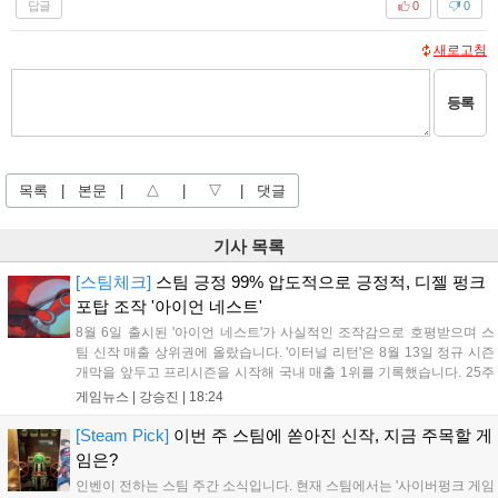
답글
0
0
새로고침
등록
목록
|
본문
|
△
|
▽
|
댓글
기사 목록
[스팀체크]
스팀 긍정 99% 압도적으로 긍정적, 디젤 펑크
포탑 조작 '아이언 네스트'
8월 6일 출시된 '아이언 네스트'가 사실적인 조작감으로 호평받으며 스
팀 신작 매출 상위권에 올랐습니다. '이터널 리턴'은 8월 13일 정규 시즌
개막을 앞두고 프리시즌을 시작해 국내 매출 1위를 기록했습니다. 25주
년을 맞은 '고스트 리콘' 시리즈는 8월 6일 쇼케이스와 함께 대규모 할인
게임뉴스 |
강승진
|
18:24
을 진행하며 순위가 급상승했고, 신작 '마블 투혼: 파이팅 소울즈'와 레트
로 수리 시뮬레이션 '리스토리'도 스팀에 정식 출시되었습니다....
[Steam Pick]
이번 주 스팀에 쏟아진 신작, 지금 주목할 게
임은?
인벤이 전하는 스팀 주간 소식입니다. 현재 스팀에서는 '사이버펑크 게임