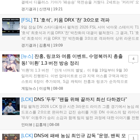
결에서 디플러스 기아가 '패승승' 역전승을 거뒀다. 2세트는 '커리어' 오
현석의 메이킹과 '쇼메이커' 허수의 캐리력이 빛났고, 3세트에서는 라인
경기결과 |
신연재
|
19:21
전부터 '바텀 차이'를 외치며 승리로 연결했다. 1세트, 미드 합...
[FSL]
T1 '호석', 키움 DRX '찬' 3:0으로 격파
9일 잠실 DN 스타디움에서 펼쳐진 2026 FSL 서머 넉아웃 스테이지 T1
'호석' 최호석과 키움 DRX '찬' 박찬화의 대결이 펼쳐졌다. 그 결과, T1 '호
석' 최호석이 키움 DRX '찬' 박찬화를 3:0으로 격파하며 상위 라운드로
진출했고, '찬'은 탈락하고 말았다. 경기 초반, 5분 만에 골 찬스를 잡은
경기결과 |
김홍제
|
19:09
'호석'이었는데 아쉽게 볼이 빗나가고 말았...
[뉴스]
잔홍, 링코와 여름 이벤트, 수영복까지 총출
4
동! '이환' 1.3 버전 방송 정리
'이환'의 1.3 버전 「안개 너머의 별빛」이 8월 19일부터 9월 30
일까지 진행된다. 이번 업데이트로 신규 지역 어스름 구역과 메인
스토리 6장이 추가되며, S급 캐릭터 잔홍과 링코가 순차적으로
등장한다. 여름 시즌을 맞아 비치발리볼, 수상 오토바이 등 다채
게임뉴스 |
이성혁
|
08-08
로운 이벤트가 열리고, 캐릭터 렌더링 개선 및 랜덤 코스튬 등 편
의성도 강화된다. 8월 11일까지 사용 가능한 교환 코드 3종이 제
[LCK]
DNS '두두' "팬들 위해 끝까지 최선 다하겠다"
공되며, 상세 일정은 공식 채널을 통해 확인할 수 있다....
8일 펼쳐진 2026 LCK 정규 시즌 3라운드 라이즈 그룹 경기에서 농심 레
드포스를 2:0으로 완파하고 값진 승리를 거둔 DN 수퍼스의 탑 라이너
'두두' 이동주가 승리 소감과 함께 팀의 발전 과정에 대한 이야기를 전했
다. 먼저 오랜만의 2:0 완승에 대해 '두두'는 "진짜 오랜만에 거둔 2:0 승
인터뷰 |
김홍제
|
08-08
리라 기쁘다. 특히 불리했던 1세트를 역전승으로 이끌어내...
[LCK]
DNS에 패배 농심 최인규 감독 "운영, 밴픽 모
1