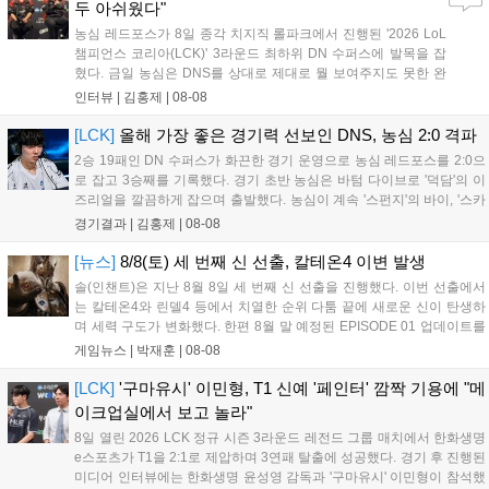
두 아쉬웠다"
농심 레드포스가 8일 종각 치지직 롤파크에서 진행된 '2026 LoL
챔피언스 코리아(LCK)' 3라운드 최하위 DN 수퍼스에 발목을 잡
혔다. 금일 농심은 DNS를 상대로 제대로 뭘 보여주지도 못한 완
패를 당하고 말았다. 이하 농심 레드포스 최인규 감독과 '리헨즈'
인터뷰 |
김홍제
|
08-08
손시우의 인터뷰 전문이다. Q. 금일 DNS에 0:2로 패배했는데? 최
인규 감독 : 모든 경...
[LCK]
올해 가장 좋은 경기력 선보인 DNS, 농심 2:0 격파
2승 19패인 DN 수퍼스가 화끈한 경기 운영으로 농심 레드포스를 2:0으
로 잡고 3승째를 기록했다. 경기 초반 농심은 바텀 다이브로 '덕담'의 이
즈리얼을 깔끔하게 잡으며 출발했다. 농심이 계속 '스펀지'의 바이, '스카
웃'의 신드라가 맹활약하며 초반부터 잡은 주도권을 계속 잘 굴렸다.
경기결과 |
김홍제
|
08-08
DNS는 불리하지만 골드 차이는 크게 벌어지지 않으며 잘 따라가고 있
었...
[뉴스]
8/8(토) 세 번째 신 선출, 칼테온4 이변 발생
솔(인챈트)은 지난 8월 8일 세 번째 신 선출을 진행했다. 이번 선출에서
는 칼테온4와 린델4 등에서 치열한 순위 다툼 끝에 새로운 신이 탄생하
며 세력 구도가 변화했다. 한편 8월 말 예정된 EPISODE 01 업데이트를
통해 월드 콘텐츠가 추가될 예정이며, 이를 통해 추후 주신 및 절대신에
게임뉴스 |
박재훈
|
08-08
대한 정보가 공개될 것으로 기대된다. 서버별 입지 확보를 위한 경쟁은
더욱 가속화될 전망이다....
[LCK]
'구마유시' 이민형, T1 신예 '페인터' 깜짝 기용에 "메
이크업실에서 보고 놀라"
8일 열린 2026 LCK 정규 시즌 3라운드 레전드 그룹 매치에서 한화생명
e스포츠가 T1을 2:1로 제압하며 3연패 탈출에 성공했다. 경기 후 진행된
미디어 인터뷰에는 한화생명 윤성영 감독과 '구마유시' 이민형이 참석했