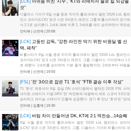
로 깔끔한 마무리에 성공했고, '곽...
[LCK]
아쉬움 비친 '시우', "KT와 리매치서 솔로 킬 되갚을
것"
디플러스 기아가 9일 서울 종로 치지직 롤파크에서 열린 '2026 LoL 챔피
언스 코리아(LCK)' 정규 시즌 3라운드 레전드 그룹 kt 롤스터와의 경기에
서 2:1로 승리했다. 1세트 패배 이후 2, 3세트를 내리 승리하면서 역전승
을 거뒀다. 14승을 달성한 디플러스 기아는 4위 kt 롤스터를 1승 차이로
인터뷰 |
신연재
|
20:08
바짝 추격하며 상위권 도약의 불씨를 살렸다. 경기...
[LCK]
고동빈 감독, "강한 라인전 막기 위한 비원딜 멜 선
택, 패착"
kt 롤스터가 9일 서울 종로 치지직 롤파크에서 열린 '2026 LoL 챔피언스
코리아(LCK)' 정규 시즌 3라운드 레전드 그룹, 디플러스 기아전에서 1:2
로 패했다. 1세트를 승리하며 기분 좋게 출발했지만, 2세트부터 바텀을
중심으로 게임을 풀어간 디플러스 기아의 승리 플랜을 막아내지 못했다.
인터뷰 |
신연재
|
19:50
경기 종료 후 기자실을 찾은 고동빈 감독은 "상대가 디플러스...
[FSL]
'찬' 3:0으로 잡은 T1 '호석' "FTB 결승 이후 각성"
T1 '호석' 최호석이 9일 잠실 DN 스타디움에서 펼쳐진 2026 FSL 서머
넉아웃 스테이지 키움 DRX '찬' 박찬화와 대결에서 세트 스코어 3:0으로
승리하고 파이널 스테이지 진출에 성공했다. 경기 후 만난 '호석'은 "상대
가 강하지만, 내가 할 것만 잘하면 충분히 승산이 있을 것 같았다"고 말하
인터뷰 |
김홍제
|
19:30
며 앞으로 좀 더 잘하면 충분히 우승까지 노려볼 수 있...
[LCK]
바텀 차이 만들어낸 DK, KT에 2:1 역전승...14승째
9일 서울 종로 치지직 롤파크에서 열린 '2026 LoL 챔피언스 코리아
(LCK)' 정규 시즌 3라운드 레전드 그룹, 디플러스 기아와 kt 롤스터의 대