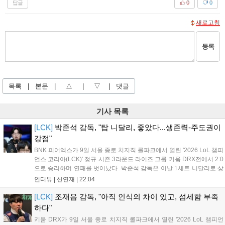
답글
0
0
새로고침
등록
목록
|
본문
|
△
|
▽
|
댓글
기사 목록
[LCK]
박준석 감독, "탑 니달리, 좋았다...생존력-주도권이
강점"
BNK 피어엑스가 9일 서울 종로 치지직 롤파크에서 열린 '2026 LoL 챔피
언스 코리아(LCK)' 정규 시즌 3라운드 라이즈 그룹 키움 DRX전에서 2:0
으로 승리하며 연패를 벗어났다. 박준석 감독은 이날 1세트 니달리로 상
대의 움직임을 강제한 점, 2세트 불리함을 한타로 역전하고 운영으로 잘
인터뷰 |
신연재
|
22:04
풀어간 점을 좋게 평가했다. 다음은 박준석 감독, '태윤'...
[LCK]
조재읍 감독, "아직 인식의 차이 있고, 섬세함 부족
하다"
키움 DRX가 9일 서울 종로 치지직 롤파크에서 열린 '2026 LoL 챔피언