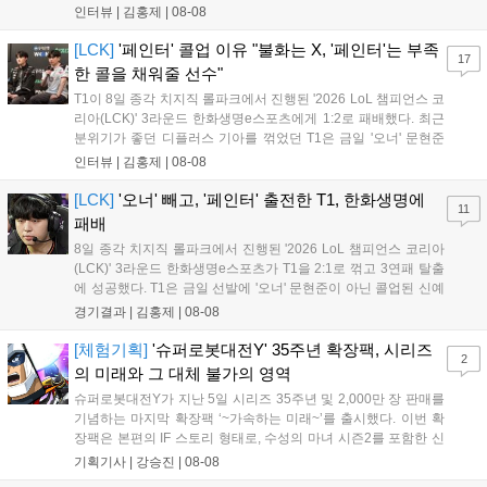
다. 먼저 승리 소감에 대해 윤성영 감독은 "오랜만에 승리해 기분이 좋고,
인터뷰 |
김홍제
|
08-08
남은 경기도 잘 준비하겠다"고 밝혔으며, '구마유시' 역시 "3...
[LCK]
'페인터' 콜업 이유 "불화는 X, '페인터'는 부족
17
한 콜을 채워줄 선수"
T1이 8일 종각 치지직 롤파크에서 진행된 '2026 LoL 챔피언스 코
리아(LCK)' 3라운드 한화생명e스포츠에게 1:2로 패배했다. 최근
분위기가 좋던 디플러스 기아를 꺾었던 T1은 금일 '오너' 문현준
을 빼고 신예 '페인터' 김은후를 투입시키는 강수를 뒀으나 결국
인터뷰 |
김홍제
|
08-08
아쉬운 결과를 맞이하게 됐다. 이하 T1 임재현 감독대행과 '페이
즈' 김수환의 인터뷰 내...
[LCK]
'오너' 빼고, '페인터' 출전한 T1, 한화생명에
11
패배
8일 종각 치지직 롤파크에서 진행된 '2026 LoL 챔피언스 코리아
(LCK)' 3라운드 한화생명e스포츠가 T1을 2:1로 꺾고 3연패 탈출
에 성공했다. T1은 금일 선발에 '오너' 문현준이 아닌 콜업된 신예
'페인터' 김은후를 투입했지만, 결국 1:2로 패배하고 말았다. T1은
경기결과 |
김홍제
|
08-08
'케리아'의 카밀이 좋은 플레이를 통해 한화생명 바텀 듀오의 점멸
을 빼냈다....
[체험기획]
'슈퍼로봇대전Y' 35주년 확장팩, 시리즈
2
의 미래와 그 대체 불가의 영역
슈퍼로봇대전Y가 지난 5일 시리즈 35주년 및 2,000만 장 판매를
기념하는 마지막 확장팩 ‘~가속하는 미래~’를 출시했다. 이번 확
장팩은 본편의 IF 스토리 형태로, 수성의 마녀 시즌2를 포함한 신
규 참전작과 크로스오버 합체기를 선보이며 작품을 완결 짓는다.
기획기사 |
강승진
|
08-08
기존 연출의 한계와 로봇 게임 시장의 어려움 속에서도 팬들이 원