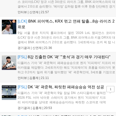
스 코리아(LCK)' 정규 시즌 3라운드 라이즈 그룹, BNK 피어엑스와의 대
결에서 2:0으로 승리했다. '에이밍' 김하람 합류 이후 한층 단단해진 경기
력으로 2연승을 달리고 있었지만, BNK 피어엑스에게 불의의 일격을 당
인터뷰 |
신연재
|
21:57
하고 말았다. 경기 종료 후 기자회견에 참석한 조재읍 감독은...
[LCK]
BNK 피어엑스, KRX 꺾고 연패 탈출...8승·라이즈 2
위로
9일 서울 종로 치지직 롤파크에서 열린 '2026 LoL 챔피언스 코리아
(LCK)' 정규 시즌 3라운드 라이즈 그룹, BNK 피어엑스와 키움 DRX의 대
결에서 BNK 피어엑스가 2:0으로 승리했다. 1세트에서는 조커 픽 탑 니
달리가 제대로 통했고, 2세트에선 판테온을 잡은 '랩터' 전어진의 활약과
경기결과 |
신연재
|
21:36
함께 키움 DRX의 끈질긴 수비를 뚫었다. 1세트 중반까지...
[FSL]
8강 진출한 DK '곽' "'호석'과 경기 매우 기대된다"
디플러스 기아 '곽' 곽준혁이 패패승승승으로 젠지 '지피제이' 지프리 바
이카뎀을 제압했다. 2세트까지만 해도 '지피제이'의 흐름을 따라가지 못
하고 0:2까지 밀려 위기를 맞이했던 '곽' 곽준혁인데, 3세트를 기점으로
분위기를 완전히 바꿨다. 3세트를 4:2로 승리한 뒤 이후부터는 완전히
인터뷰 |
김홍제
|
21:11
자신이 원하는 플레이를 모두 펼쳐 5:1, 4:1이라는 큰 점수 차이로...
[FSL]
DK '곽' 곽준혁, 짜릿한 패패승승승 역전 성공
1
디플러스 기아 '곽' 곽준혁이 9일 잠실 DN 스타디움에서 펼쳐진
2026 FSL 서머 넉아웃 스테이지 경기에서 젠지 '지피제이' 지프
리 바이카뎀을 상대로 패패승승승이라는 짜릿한 스코어로 대역
전에 성공하며 파이널 스테이지로 향했다. 1세트, 전반전은 서로
경기결과 |
김홍제
|
20:53
골망을 흔들지 못하며 0:0으로 끝났다. '지피제이'가 53분 지단으