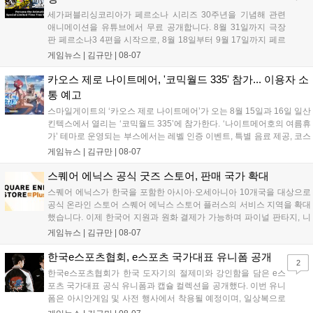
세가퍼블리싱코리아가 페르소나 시리즈 30주년을 기념해 관련
애니메이션을 유튜브에서 무료 공개합니다. 8월 31일까지 극장
판 페르소나3 4편을 시작으로, 8월 18일부터 9월 17일까지 페르
소나4 더 골든 12화, 9월 15일부터 10월 14일까지 페르소나5 시
게임뉴스 |
김규만
|
08-07
리즈가 순차 공개됩니다. 또한 8월 16일까지 SNS를 통해 축하 메
시지를 모집하며, 선정된 내용은 기념 영상 및 대형 전광판에 소
카오스 제로 나이트메어, '코믹월드 335' 참가... 이용자 소
개될 예정입니다....
통 예고
스마일게이트의 ‘카오스 제로 나이트메어’가 오는 8월 15일과 16일 일산
킨텍스에서 열리는 ‘코믹월드 335’에 참가한다. ‘나이트메어호의 여름휴
가’ 테마로 운영되는 부스에서는 레벨 인증 이벤트, 특별 음료 제공, 코스
프레 모델 포토존 등 다채로운 행사가 진행된다. 유명 코스어 7인이 캐릭
게임뉴스 |
김규만
|
08-07
터로 변신해 이용자를 맞이하며, SNS 인증 시 추가 굿즈도 증정한다. 자
세한 정보는 공식 커뮤니티에서 확인 가능하다....
스퀘어 에닉스 공식 굿즈 스토어, 판매 국가 확대
스퀘어 에닉스가 한국을 포함한 아시아·오세아니아 10개국을 대상으로
공식 온라인 스토어 스퀘어 에닉스 스토어 플러스의 서비스 지역을 확대
했습니다. 이제 한국어 지원과 원화 결제가 가능하며 파이널 판타지, 니
어 등 주요 게임의 피규어, 굿즈를 구매할 수 있습니다. 신상품이 순차적
게임뉴스 |
김규만
|
08-07
으로 추가될 예정이며 이용자는 사이트에서 국가를 한국으로 설정해 이
용 가능합니다....
한국e스포츠협회, e스포츠 국가대표 유니폼 공개
2
한국e스포츠협회가 한국 도자기의 절제미와 강인함을 담은 e스
포츠 국가대표 공식 유니폼과 캡슐 컬렉션을 공개했다. 이번 유니
폼은 아시안게임 및 사전 행사에서 착용될 예정이며, 일상복으로
구성된 컬렉션은 오는 8월 28일부터 골스튜디오 공식 홈페이지