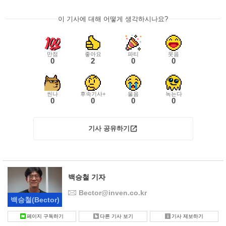
이 기사에 대해 어떻게 생각하시나요?
만점
좋아요
파티
웃음
0
2
0
0
씬나
후속기사+
울음
녹는다
0
0
0
0
기사 공유하기
백승철 기자
Bector@inven.co.kr
백승철
(Bector)
페이지 구독하기
다른 기사 보기
기사 제보하기