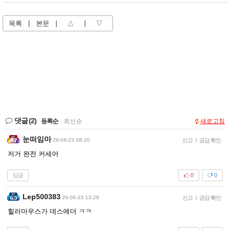
목록
|
본문
|
△
|
▽
댓글
(2)
등록순
|
최신순
새로고침
눈떠임마
26-06-23 08:20
신고
|
공감 확인
저거 완전 커세어
답글
0
0
Lep500383
26-06-23 13:29
신고
|
공감 확인
힐러마우스가 데스에더 ㅋㅋ