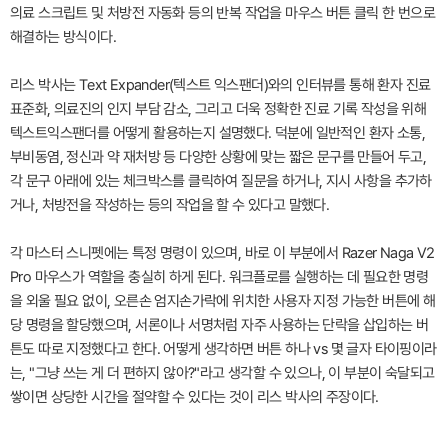
의료 스크립트 및 처방전 자동화 등의 반복 작업을 마우스 버튼 클릭 한 번으로
해결하는 방식이다.
리스 박사는 Text Expander(텍스트 익스팬더)와의 인터뷰를 통해 환자 진료
표준화, 의료진의 인지 부담 감소, 그리고 더욱 정확한 진료 기록 작성을 위해
텍스트익스팬더를 어떻게 활용하는지 설명했다. 덕분에 일반적인 환자 소통,
부비동염, 정신과 약 재처방 등 다양한 상황에 맞는 짧은 문구를 만들어 두고,
각 문구 아래에 있는 체크박스를 클릭하여 질문을 하거나, 지시 사항을 추가하
거나, 처방전을 작성하는 등의 작업을 할 수 있다고 말했다.
각 마스터 스니펫에는 특정 명령이 있으며, 바로 이 부분에서 Razer Naga V2
Pro 마우스가 역할을 충실히 하게 된다. 워크플로를 실행하는 데 필요한 명령
을 외울 필요 없이, 오른손 엄지손가락에 위치한 사용자 지정 가능한 버튼에 해
당 명령을 할당했으며, 서론이나 서명처럼 자주 사용하는 단락을 삽입하는 버
튼도 따로 지정했다고 한다. 어떻게 생각하면 버튼 하나 vs 몇 글자 타이핑이라
는, "그냥 쓰는 게 더 편하지 않아?"라고 생각할 수 있으나, 이 부분이 숙달되고
쌓이면 상당한 시간을 절약할 수 있다는 것이 리스 박사의 주장이다.