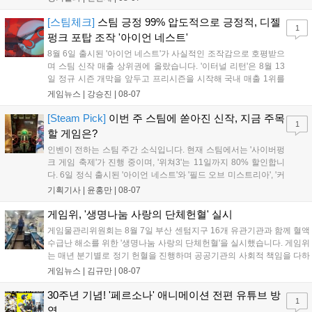
승을 거뒀다. 개막주까지만 해도 급격하게 흔들리던 젠지였지만,
기억을 되찾기라도 한 듯 1,...
[스팀체크]
스팀 긍정 99% 압도적으로 긍정적, 디젤
1
펑크 포탑 조작 '아이언 네스트'
8월 6일 출시된 '아이언 네스트'가 사실적인 조작감으로 호평받으
며 스팀 신작 매출 상위권에 올랐습니다. '이터널 리턴'은 8월 13
일 정규 시즌 개막을 앞두고 프리시즌을 시작해 국내 매출 1위를
기록했습니다. 25주년을 맞은 '고스트 리콘' 시리즈는 8월 6일 쇼
게임뉴스 |
강승진
|
08-07
케이스와 함께 대규모 할인을 진행하며 순위가 급상승했고, 신작
'마블 투혼: 파이팅 소울즈'와 레트로 수리 시뮬레이션 '리스토
[Steam Pick]
이번 주 스팀에 쏟아진 신작, 지금 주목
1
리'도 스팀에 정식 출시되었습니다....
할 게임은?
인벤이 전하는 스팀 주간 소식입니다. 현재 스팀에서는 '사이버펑
크 게임 축제'가 진행 중이며, '위쳐3'는 11일까지 80% 할인합니
다. 6일 정식 출시된 '아이언 네스트'와 '필드 오브 미스트리아', '커
세어 코브'가 호평받고 있습니다. 한편, 7일 출시된 '마블 투혼'은
기획기사 |
윤홍만
|
08-07
태그 시스템에 대한 호불호가 갈리며 복합적 평가를 기록 중입니
다. 유비소프트의 '고스트리콘: 와일드랜드'는 7년 만의 대규모 업
게임위, '생명나눔 사랑의 단체헌혈' 실시
데이트 '라스트 라이츠'와 함께 95% 할인 중입니다....
게임물관리위원회는 8월 7일 부산 센텀지구 16개 유관기관과 함께 혈액
수급난 해소를 위한 '생명나눔 사랑의 단체헌혈'을 실시했습니다. 게임위
는 매년 분기별로 정기 헌혈을 진행하며 공공기관의 사회적 책임을 다하
고 있으며, 이번 행사에는 영화진흥위원회 등 14개 기관 임직원이 동참
게임뉴스 |
김규만
|
08-07
해 생명 나눔을 실천했습니다. 서태건 위원장은 이웃의 생명을 지키는
따뜻한 실천에 참여한 모든 임직원에게 감사의 뜻을 전하며 헌혈 문화
30주년 기념! '페르소나' 애니메이션 전편 유튜브 방
1
확산에 앞장섰습니다....
영