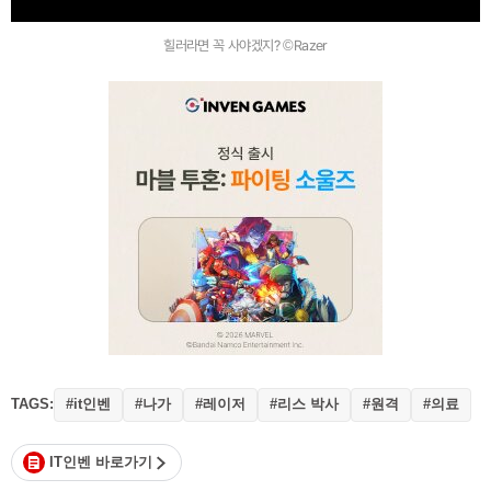
힐러라면 꼭 사야겠지? ©Razer
TAGS:
#it인벤
#나가
#레이저
#리스 박사
#원격
#의료
IT인벤 바로가기