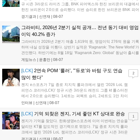
규 시즌 3라운드 라이즈 그룹, BNK 피어엑스와 한진 브리온의 대결에서
한진 브리온이 2:0으로 승리했다. 이번 승리로 한진 브리온은 BNK 피어
엑스를 제치고 라이즈 그룹 1위로 올라섰다. 1세트, 한진 브리온이 '로머'
경기결과 |
신연재
|
08-07
조우진의 로크를 중심으로 게임을 유리하게 풀어갔다. '...
그라비티, 2026년 2분기 실적 공개… 전년 동기 대비 영업
이익 40.2% 증가
그라비티가 2026년 2분기 매출 1,619억 원, 영업이익 276억 원을 기록
하며 내실 성장을 이뤘다. 상반기 실적은 ‘Ragnarok: The New World’가
견인했다. 하반기에는 8월 18일 ‘Ragnarok Zero: Global’ 동남아 출시를
시작으로 9월 3일 ‘달려라 헤베레케 EX’, 9월 22일 ‘갈바테인’ 등 다양한
게임뉴스 |
윤홍만
|
08-07
신작을 선보인다. 4분기에는 ‘쟈레코 아케이드 콜렉션’과 ‘라이트 오디세
이’ 출시가 예정돼 있으며, 2027년에는 ‘Ragnarok 3’ 등 대작을 글로벌
[LCK]
2연속 POM '룰러', "'듀로'와 바텀 구도 연습
2
출시할 계획이다. 그라비티는 조인트벤처 설립과 라그나로크 에코 시스
많이 했다"
템 구축을 통해 신성장 동력을 확보할 방침이다....
젠지 e스포츠가 7일 종로 치지직 롤파크에서 열린 '2026 LoL 챔
피언스 코리아(LCK)' 정규 시즌 3라운드 레전드 그룹 kt 롤스터전
에서 2:0으로 승리했다. 1세트는 퍼펙트 승리, 2세트도 1만 차이
를 벌리며 25분 만에 승리하면서 말 그대로 압도적인 경기력을 선
인터뷰 |
신연재
|
08-07
보였다. '룰러' 박재혁은 1세트 코그모, 2세트 이즈리얼로 맹활약
하며 POM에 선정됐...
[LCK]
기억 되찾은 젠지, 기세 좋던 KT 상대로 완승
1
젠지가 기억을 찾았다. 한화생명e스포츠에 이어 이번에는 연승을
달리던 KT를 압도적인 경기력으로 꺾었다. 7일 종로 치지직 롤파
크에서 열린 '2026 LoL 챔피언스 코리아(LCK)' 정규 시즌 3라운
드 레전드 그룹, kt 롤스터와 젠지 e스포츠의 대결에서 젠지가 압
경기결과 |
신연재
|
08-07