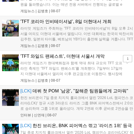
원을 돌파했습니다. 이는 매년 전용 서버에서 진행되는 글로벌 e
스포츠 대회 FWC의 영향이 큽니다. FWC는 이용자가 동일한 조
게임뉴스 |
김병호
|
08-07
건에서 시즌을 함께 즐기는 구조로, 올해 4월 시작된 FWC 2026
은 전년 대비 매출과 이용자 지표가 대폭 상승하는 성과를 냈습니
'TFT 코리아 인비테이셔널', 8일 더현대서 개최
다. 오는 10월 필리핀 마닐라에서 총상금 11만 달러 규모의 제4회
라이엇 게임즈가 주최하는 'TFT 코리아 인비테이셔널'이 8일 오후 2시
FWC 그랜드 파이널이 개최될 예정이며, 위메이드커넥트는 이를
서울 여의도 더현대 서울에서 열립니다. 이번 대회에는 한국의 박찬서와
통해 커뮤니티 중심의 장기 성장 모델을 지속할 방침입니다....
김주한, 일본의 타이틀, 베트남의 YBY1이 출전해 실력을 겨룹니다. TFT
는 소속팀 없이 개인 자격으로 참가하는 독특한 대회 구조를 가지며, 누
게임뉴스 |
김병호
|
08-07
구나 참여 가능한 '소파에서 왕관까지'라는 철학을 실천하고 있습니다.
17일까지 이어지는 이번 행사는 신규 세트 체험과 공연 등 다양한 즐길
'TFT 와일드 팬페스트', 더현대 서울서 개막
1
거리를 제공하며, 이후 현대백화점 판교점에서도 행사가 이어질 예정입
라이엇 게임즈가 현대백화점과 함께 역대 최대 규모의 TFT 오프
니다. 연말에는 라스베이거스 오픈이 개최됩니다....
라인 축제인 'TFT 와일드 팬페스트'를 개최했다. 7일부터 17일까
지 더현대 서울에서 열리며 이후 판교점으로 이동한다. 행사장에
는 체험, 스페셜, 무대 존이 마련됐으며 8일 오후 2시 인비테이셔
게임뉴스 |
김병호
|
08-07
널, 15일 오후 2시 스트리머 매치, 17일 오후 7시 30분 QWER 공
연 등 다채로운 일정이 준비되어 있다. 사전 예약은 조기 마감될
[LCK]
데뷔 첫 POM '남궁', "잘해준 팀원들에게 고마워"
만큼 큰 인기를 끌고 있다....
한진 브리온이 7일 종로 치지직 롤파크에서 열린 '2026 LoL 챔피언스 코
리아(LCK)' 정규 시즌 3라운드 라이즈 그룹 BNK 피어엑스전에서 2:0으
로 승리하며 그룹 1위로 올라섰다. 개막 2연패 이후 곧바로 2연승을 만
들어내면서 이어질 4라운드에 대한 기대감을 올렸다. 다음은 이날 데뷔
인터뷰 |
신연재
|
08-07
첫 POM을 수상한 '남궁' 남궁성훈의 POM 인터뷰 전문이다....
[LCK]
한진 브리온, BNK 피어엑스 꺾고 '라이즈 1위' 등극
7일 종로 치지직 롤파크에서 열린 '2026 LoL 챔피언스 코리아(LCK)' 정