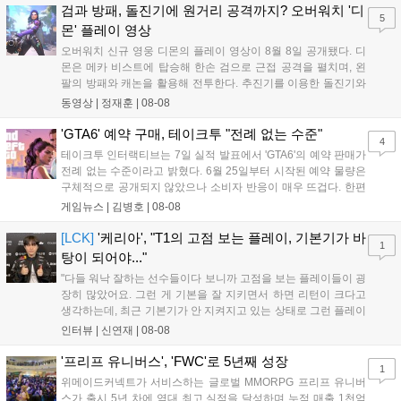
하는 몰입감 있는 서사와 조합을 구현하며 시리즈의 미래를 향한
검과 방패, 돌진기에 원거리 공격까지? 오버워치 '디
5
새로운 가능성을 제시했다....
몬' 플레이 영상
오버워치 신규 영웅 디몬의 플레이 영상이 8월 8일 공개됐다. 디
몬은 메카 비스트에 탑승해 한손 검으로 근접 공격을 펼치며, 왼
팔의 방패와 캐논을 활용해 전투한다. 추진기를 이용한 돌진기와
참격 형태의 궁극기를 보유했고, 메카 파괴 시 맨몸으로 기관총을
동영상 |
정재훈
|
08-08
사용하는 특징이 있다. 디몬은 오는 8월 12일 시작되는 시즌4 부
산의 영웅들 업데이트를 통해 정식 출시될 예정이다....
'GTA6' 예약 구매, 테이크투 "전례 없는 수준"
4
테이크투 인터랙티브는 7일 실적 발표에서 'GTA6'의 예약 판매가
전례 없는 수준이라고 밝혔다. 6월 25일부터 시작된 예약 물량은
구체적으로 공개되지 않았으나 소비자 반응이 매우 뜨겁다. 한편
11월 19일 PS5와 Xbox 시리즈 X|S로 정식 출시될 예정이며, 록
게임뉴스 |
김병호
|
08-08
스타 게임즈는 한국 시각 28일 오전 4시 넷플릭스를 통해 장편 영
상 'Grand Theft Auto VI: An Extended Look'을 최초 공개할 계획
[LCK]
'케리아', "T1의 고점 보는 플레이, 기본기가 바
1
이다....
탕이 되어야..."
"다들 워낙 잘하는 선수들이다 보니까 고점을 보는 플레이들이 굉
장히 많았어요. 그런 게 기본을 잘 지키면서 하면 리턴이 크다고
생각하는데, 최근 기본기가 안 지켜지고 있는 상태로 그런 플레이
를 추구하다 보니까 팀적으로 안 좋은 사고가 계속 많이 났던 것
인터뷰 |
신연재
|
08-08
같습니다." T1은 6일 서울 종로구 치지직 롤파크에서 열린 '2026
LoL 챔피언스 코리아(LCK)'...
'프리프 유니버스', 'FWC'로 5년째 성장
1
위메이드커넥트가 서비스하는 글로벌 MMORPG 프리프 유니버
스가 출시 5년 차에 역대 최고 실적을 달성하며 누적 매출 1천억