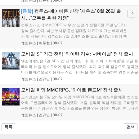
게임뉴스 |
김규만
|
08-07
와 무신사, 오프라인 매장에서 판매된다. 다만 아시안게임 결선에
서는 대회 규정에 따라 별도의 유니폼을 착용할 계획이다....
[종합]
컴투스-에이버튼 신작 '제우스' 8월 26일 출
9
시…"모두를 위한 경쟁"
컴투스가 신작 MMORPG '제우스: 오만의 신'을 8월 26일 낮 12시
정식 출시한다. 넥슨 부사장 출신 김대훤 대표가 이끄는 에이버튼
의 첫 작품이다. 컴투스는 7일 쇼케이스를 열고 출시일과 함께 핵
심 콘텐츠, 유료화 정책, 운영 방향을 공개했다. 캐릭터명 선점은
게임뉴스 |
이두현
|
08-07
8월 13일 오후 8시 시작한다. '제우스: 오만의 신'은 최고신 제우스
의 오만으로 균열이...
모바일 SF 기갑 전략 '타이탄 러쉬: 서바이벌' 정식 출시
엔조이게임은 7일 SF 기갑 전략 게임 ‘타이탄 러쉬: 서바이벌’을 구글 플
레이와 애플 앱스토어에 정식 출시했다. 외계 괴수의 침공으로 붕괴한
미래를 배경으로 이용자는 직접 타이탄을 제작 및 조종하며 인류 생존을
위한 전투를 펼친다. 지휘관 모집, 피난처 운영, 연맹 협동 콘텐츠가 특징
게임뉴스 |
김규만
|
08-07
이며 출시를 기념해 접속 시 영웅 경험치와 다이아몬드 등 다양한 성장
지원 보상을 제공한다. 상세 내용은 공식 커뮤니티에서 확인 가능하다....
모바일 파밍 MMORPG, '히어로 랜드M' 정식 출시
오리엔조이는 7일 모바일 파밍 MMORPG 히어로 랜드M을 애플 앱스토
어와 구글플레이에 정식 출시했다. 스팀 원작의 핵심 재미를 모바일로
구현한 이 게임은 장비 수집과 조합을 통한 영웅 성장이 특징이며, 3개의
무기 스킬을 활용한 전략적 전투와 길드전 등 다양한 콘텐츠를 제공한
게임뉴스 |
김규만
|
08-07
다. 정식 출시를 기념해 사전예약자 50만 명 달성 보상을 포함한 다양한
혜택을 지급하며, 상세 내용은 공식 라운지에서 확인할 수 있다. 이용자
목록
검색
는 게임 접속 및 주요 콘텐츠 플레이를 통해 성장을 지원받을 수 있다....