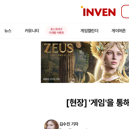
인
벤
로스트아크
뉴스
커뮤니티
게임캘린더
게이머존
기대평 이벤트
[현장]
'게임'을 통
김수진 기자