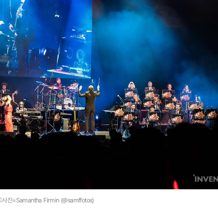
©사진=Samantha Firmin (@samffotos)