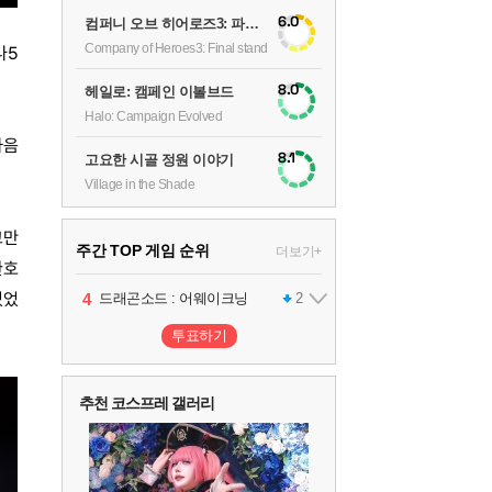
6.0
컴퍼니 오브 히어로즈3: 파이널 스탠드
Company of Heroes3: Final stand
나5
8.0
헤일로: 캠페인 이볼브드
Halo: Campaign Evolved
마음
8.1
고요한 시골 정원 이야기
Village in the Shade
고만
주간 TOP 게임 순위
더보기+
환호
있었
1
2
3
4
5
팰월드
프로야구스피리츠2026
드래곤소드 : 어웨이크닝
블라인드 삼국
어쌔신 크리드: 블랙 플래그 리싱크드
1
2
2
1
투표하기
6
그랑블루 판타지 리링크 - 엔드리스 라그나로크
1
추천 코스프레 갤러리
7
리듬 천국 미라클 스타즈
2