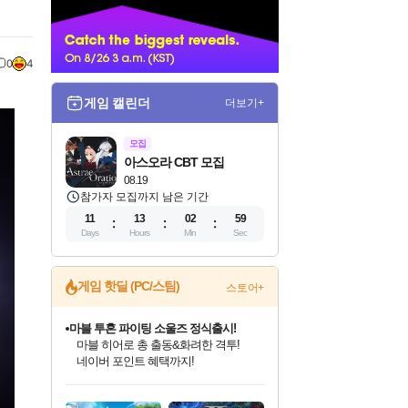
너
0
4
게임 캘린더
더보기+
모집
아스오라 CBT 모집
08.19
참가자 모집까지 남은 기간
11
13
02
57
Days
Hours
Min
Sec
게임 핫딜 (PC/스팀)
스토어+
마블 투혼 파이팅 소울즈 정식출시!
마블 히어로 총 출동&화려한 격투!
네이버 포인트 혜택까지!
인벤게임즈 8월 특별 할인!
드래곤소드: 어웨이크닝 입점!
문명 7 특별 할인!
귀무자: 검의 길 예약 판매 중!
비스트 오브 리인카네이션 정식 출시!
커세어 코브 출시 기념 할인!
더 렐릭 퍼스트 가디언 정식 출시
베데스다 40주년 기념 할인 중!
캡콤 프렌차이즈 할인 진행 중!
캡콤 일부 상품 상시 할인
스타워즈 은하계 레이서
로블록스 기프트 카드 공식 입점
인기 퍼블리셔 모음!
스팀으로 만나는 드래곤소드!
조선&고려 DLC 출시 예정
10% 할인과
게임프릭 신작 IP
해적'섬'을 발전시키자!
설화x하드코어 액션!
베데스다의 명작들을
몬헌, 바하 등 인기 IP를
몬헌 와일즈 & 드래곤즈 도그마2
인벤게임즈에서 10% 추가 적립
Robux를 가장 안전하고