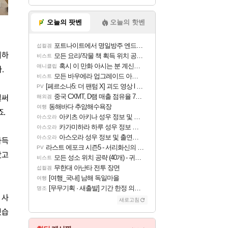
오늘의 팟벤
오늘의 핫벤
포트나이트에서 명일방주 엔드필드 [펠리카] 판매 예정
섭컬겜
시하
모든 요리/작물 책 획득 위치 공략 (36개) - 미식가 도전과제
비스트
혹시 이 만화 아시는 분 계신가요
애니클립
.
모든 바우에라 업그레이드 아이템 획득 위치 공략 (89개)
비스트
[페르소나5: 더 팬텀 X] 괴도 영상 l 타카마키 안·댄싱 스타
PV
중국 CXMT, D램 매출 점유율 7%…글로벌 4위로 부상
벌써
해외겜
동해바다 추암해수욕장
여행
.
아키츠 아키나 성우 정보 및 주요 필모
아스오라
카가미하라 하루 성우 정보 및 주요 필모
아스오라
아스오라 성우 정보 및 출연작 모음
아스오라
가득
라스트 에포크 시즌5 - 서리화신의 분노 티저
PV
았고
모든 성소 위치 공략 (40개) - 귀환한 영혼 도전과제
비스트
무한대 아난타 전투 장면
섭컬겜
[여행_국내] 남해 독일마을
여행
[무무기획 · 새출발] 기간 한정 의뢰 이벤트
명조
 사
새로고침
줬습