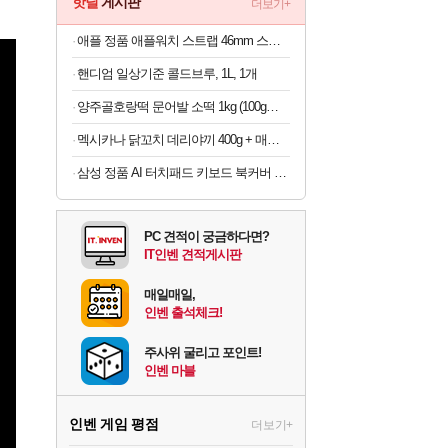
핫딜
게시판
더보기+
애플 정품 애플워치 스트랩 46mm 스포츠 밴드, M/L, 앵커 블루
핸디엄 일상기준 콜드브루, 1L, 1개
양주골호랑떡 문어발 소떡 1kg (100g당 1,340원)
멕시카나 닭꼬치 데리야끼 400g + 매콤숯불 450g (100g당 2,410원)
삼성 정품 AI 터치패드 키보드 북커버 케이스 그레이, 갤럭시 탭 S11 울트라
PC 견적이 궁금하다면?
IT인벤 견적게시판
매일매일,
인벤 출석체크!
주사위 굴리고 포인트!
인벤 마블
인벤 게임 평점
더보기+