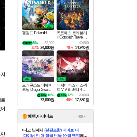
최대 90% 할인가를 만나보세요!
네이버혜택과 함께 만나보세요!
50%할인&추가 적립까지!
이니&베니 혜택까지!
네이버 혜택가와 함께 예약하세요!
할인&네이버혜택으로 만나보세요!
네이버페이 혜택과 만나보세요!
40주년 프로모션으로 만나보세요!
할인가에 만나보세요!
일부 에디션 상시 할인!
혜택으로 예약 판매 중
편안하게 충전하세요
팰월드 Palworld
옥토패스 트래블러
II Octopath Traveler I
I
5%
32,000
49,800
25%
24,000원
70%
14,940원
까지
드래곤소드 어웨이
디제이맥스 리스펙
크닝 DragonSword A
트 V V 리버티 4 팩
wakening
DJMAX RESPECT
10%
12%
29,800
V V Liberty 4 Pack D
페르
33,000원
40%
17,880원
LC
었어
혜택.아이마트
더보기+
니코
님께서
(본편포함) 데이브 더
으면
다이버 인 더 정글 번들 (스팀코드)
에