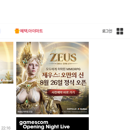
혜택.아이마트
로그인
인
벤
전
체
사
이
트
맵
인
벤
 22:16
배