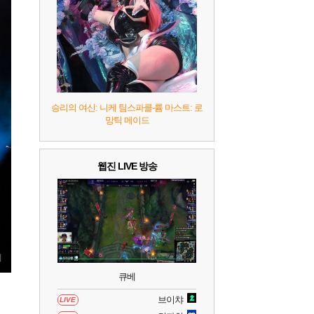
8
헤일로: 캠페인 이볼브드
2
9
캡틴 츠바사 2 월드 파이터즈
10
레고 배트맨: 레거시 오브 더 다크 나이트
승리의 여신: 니케 팀스파클-륨 마스트: 로
망틱 메이드
웹진 LIVE 방송
큐베
브이챠
LIVE