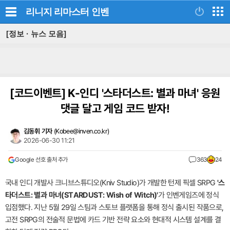
리니지 리마스터
인벤
[정보 · 뉴스 모음]
[코드이벤트]
K-인디 '스타더스트: 별과 마녀' 응원
댓글 달고 게임 코드 받자!
김동휘 기자
(
Kobee@inven.co.kr
)
2026-06-30 11:21
Google 선호 출처 추가
363
24
국내 인디 개발사 크니브스튜디오(Kniv Studio)가 개발한 턴제 픽셀 SRPG
'스
타더스트: 별과 마녀(STARDUST: Wish of Witch)'
가 인벤게임즈에 정식
입점했다. 지난 5월 29일 스팀과 스토브 플랫폼을 통해 정식 출시된 작품으로,
고전 SRPG의 전술적 문법에 카드 기반 전략 요소와 현대적 시스템 설계를 결