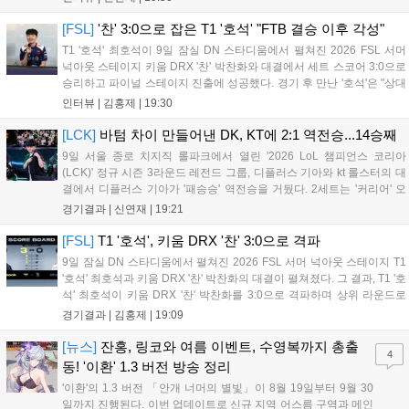
경기 종료 후 기자실을 찾은 고동빈 감독은 "상대가 디플러스...
[FSL]
'찬' 3:0으로 잡은 T1 '호석' "FTB 결승 이후 각성"
T1 '호석' 최호석이 9일 잠실 DN 스타디움에서 펼쳐진 2026 FSL 서머
넉아웃 스테이지 키움 DRX '찬' 박찬화와 대결에서 세트 스코어 3:0으로
승리하고 파이널 스테이지 진출에 성공했다. 경기 후 만난 '호석'은 "상대
가 강하지만, 내가 할 것만 잘하면 충분히 승산이 있을 것 같았다"고 말하
인터뷰 |
김홍제
|
19:30
며 앞으로 좀 더 잘하면 충분히 우승까지 노려볼 수 있...
[LCK]
바텀 차이 만들어낸 DK, KT에 2:1 역전승...14승째
9일 서울 종로 치지직 롤파크에서 열린 '2026 LoL 챔피언스 코리아
(LCK)' 정규 시즌 3라운드 레전드 그룹, 디플러스 기아와 kt 롤스터의 대
결에서 디플러스 기아가 '패승승' 역전승을 거뒀다. 2세트는 '커리어' 오
현석의 메이킹과 '쇼메이커' 허수의 캐리력이 빛났고, 3세트에서는 라인
경기결과 |
신연재
|
19:21
전부터 '바텀 차이'를 외치며 승리로 연결했다. 1세트, 미드 합...
[FSL]
T1 '호석', 키움 DRX '찬' 3:0으로 격파
9일 잠실 DN 스타디움에서 펼쳐진 2026 FSL 서머 넉아웃 스테이지 T1
'호석' 최호석과 키움 DRX '찬' 박찬화의 대결이 펼쳐졌다. 그 결과, T1 '호
석' 최호석이 키움 DRX '찬' 박찬화를 3:0으로 격파하며 상위 라운드로
진출했고, '찬'은 탈락하고 말았다. 경기 초반, 5분 만에 골 찬스를 잡은
경기결과 |
김홍제
|
19:09
'호석'이었는데 아쉽게 볼이 빗나가고 말았...
[뉴스]
잔홍, 링코와 여름 이벤트, 수영복까지 총출
4
동! '이환' 1.3 버전 방송 정리
'이환'의 1.3 버전 「안개 너머의 별빛」이 8월 19일부터 9월 30
일까지 진행된다. 이번 업데이트로 신규 지역 어스름 구역과 메인