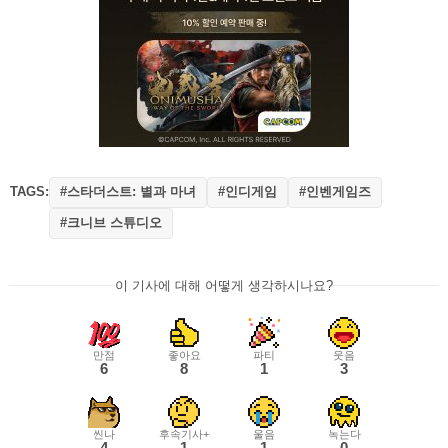
TAGS:
#스타더스트: 별과 마녀
#인디게임
#인벤게임즈
#크니브 스튜디오
이 기사에 대해 어떻게 생각하시나요?
만점
좋아요
파티
웃음
6
8
1
3
씬나
후속기사+
울음
녹는다
4
1
1
0