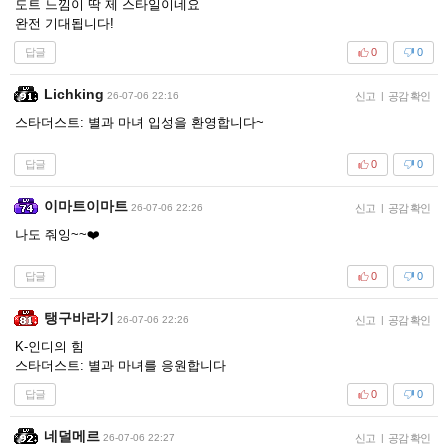
도트 느낌이 딱 제 스타일이네요
완전 기대됩니다!
답글
0
0
Lichking
26-07-06 22:16
신고
|
공감 확인
스타더스트: 별과 마녀 입성을 환영합니다~
답글
0
0
이마트이마트
26-07-06 22:26
신고
|
공감 확인
나도 줘잉~~❤️
답글
0
0
탱구바라기
26-07-06 22:26
신고
|
공감 확인
K-인디의 힘
스타더스트: 별과 마녀를 응원합니다
답글
0
0
네덜메르
26-07-06 22:27
신고
|
공감 확인