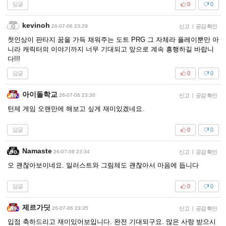
답글
0
0
kevinoh
26-07-06 23:29
신고
|
공감 확인
첫인상이 판타지 꿈을 가득 채워주는 도트 PRG 그 자체라 플레이뿐만 아
니라 캐릭터의 이야기까지 너무 기대되고 앞으로 계속 흥행하길 바랍니
다!!!
답글
0
0
아이돌학교
26-07-06 23:30
신고
|
공감 확인
턴제 게임 오랜만에 해보고 싶게 재미있겠네요.
답글
0
0
Namaste
26-07-06 23:34
신고
|
공감 확인
오 괜찮아보이네요. 일러스트와 그림체도 괜찮아서 마음에 듭니다
답글
0
0
제르가딧
26-07-06 23:35
신고
|
공감 확인
입점 축하드리고 재미있어보입니다. 완전 기대되구요. 많은 사랑 받으시