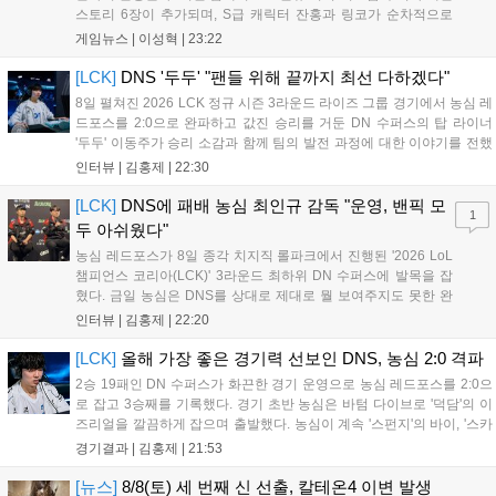
스토리 6장이 추가되며, S급 캐릭터 잔홍과 링코가 순차적으로
등장한다. 여름 시즌을 맞아 비치발리볼, 수상 오토바이 등 다채
게임뉴스 |
이성혁
|
23:22
로운 이벤트가 열리고, 캐릭터 렌더링 개선 및 랜덤 코스튬 등 편
의성도 강화된다. 8월 11일까지 사용 가능한 교환 코드 3종이 제
[LCK]
DNS '두두' "팬들 위해 끝까지 최선 다하겠다"
공되며, 상세 일정은 공식 채널을 통해 확인할 수 있다....
8일 펼쳐진 2026 LCK 정규 시즌 3라운드 라이즈 그룹 경기에서 농심 레
드포스를 2:0으로 완파하고 값진 승리를 거둔 DN 수퍼스의 탑 라이너
'두두' 이동주가 승리 소감과 함께 팀의 발전 과정에 대한 이야기를 전했
다. 먼저 오랜만의 2:0 완승에 대해 '두두'는 "진짜 오랜만에 거둔 2:0 승
인터뷰 |
김홍제
|
22:30
리라 기쁘다. 특히 불리했던 1세트를 역전승으로 이끌어내...
[LCK]
DNS에 패배 농심 최인규 감독 "운영, 밴픽 모
1
두 아쉬웠다"
농심 레드포스가 8일 종각 치지직 롤파크에서 진행된 '2026 LoL
챔피언스 코리아(LCK)' 3라운드 최하위 DN 수퍼스에 발목을 잡
혔다. 금일 농심은 DNS를 상대로 제대로 뭘 보여주지도 못한 완
패를 당하고 말았다. 이하 농심 레드포스 최인규 감독과 '리헨즈'
인터뷰 |
김홍제
|
22:20
손시우의 인터뷰 전문이다. Q. 금일 DNS에 0:2로 패배했는데? 최
인규 감독 : 모든 경...
[LCK]
올해 가장 좋은 경기력 선보인 DNS, 농심 2:0 격파
2승 19패인 DN 수퍼스가 화끈한 경기 운영으로 농심 레드포스를 2:0으
로 잡고 3승째를 기록했다. 경기 초반 농심은 바텀 다이브로 '덕담'의 이
즈리얼을 깔끔하게 잡으며 출발했다. 농심이 계속 '스펀지'의 바이, '스카
웃'의 신드라가 맹활약하며 초반부터 잡은 주도권을 계속 잘 굴렸다.
경기결과 |
김홍제
|
21:53
DNS는 불리하지만 골드 차이는 크게 벌어지지 않으며 잘 따라가고 있
었...
[뉴스]
8/8(토) 세 번째 신 선출, 칼테온4 이변 발생