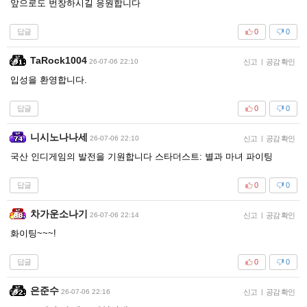
앞으로도 번창하시길 응원합니다
답글
0
0
TaRock1004
26-07-06 22:10
신고
|
공감 확인
입성을 환영합니다.
답글
0
0
니시노나나세
26-07-06 22:10
신고
|
공감 확인
국산 인디게임의 발전을 기원합니다 스타더스트: 별과 마녀 파이팅
답글
0
0
차가운소나기
26-07-06 22:14
신고
|
공감 확인
화이팅~~~!
답글
0
0
은준수
26-07-06 22:16
신고
|
공감 확인