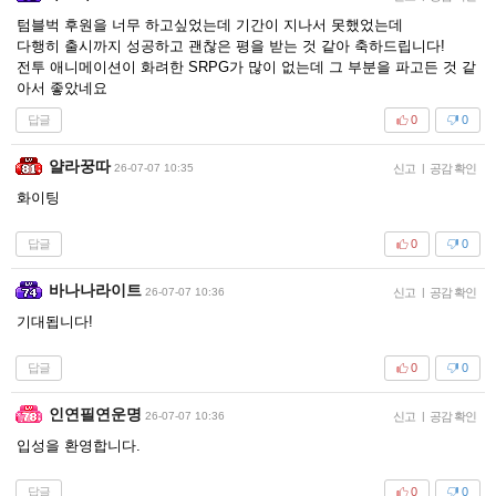
텀블벅 후원을 너무 하고싶었는데 기간이 지나서 못했었는데
다행히 출시까지 성공하고 괜찮은 평을 받는 것 같아 축하드립니다!
전투 애니메이션이 화려한 SRPG가 많이 없는데 그 부분을 파고든 것 같
아서 좋았네요
답글
0
0
얄라꿍따
26-07-07 10:35
신고
|
공감 확인
화이팅
답글
0
0
바나나라이트
26-07-07 10:36
신고
|
공감 확인
기대됩니다!
답글
0
0
인연필연운명
26-07-07 10:36
신고
|
공감 확인
입성을 환영합니다.
답글
0
0