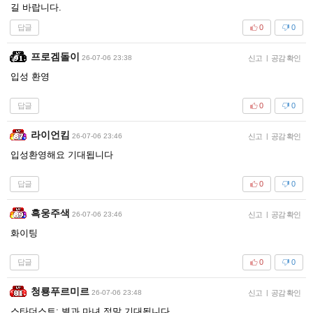
길 바랍니다.
답글
0
0
프로겜돌이
26-07-06 23:38
신고
|
공감 확인
입성 환영
답글
0
0
라이언킴
26-07-06 23:46
신고
|
공감 확인
입성환영해요 기대됩니다
답글
0
0
흑웅주색
26-07-06 23:46
신고
|
공감 확인
화이팅
답글
0
0
청룡푸르미르
26-07-06 23:48
신고
|
공감 확인
스타더스트: 별과 마녀 정말 기대됩니다