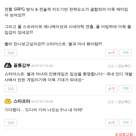
전통 SRPG 방식 & 전술적 카드기반 전략요소가 결합되어 더욱 재미있
어 보여요!!!
그리고 풀 스프라이트 애니메이션과 시네마틱 연출, 풀 더빙하여 더욱 몰
입감이 있네요!!!
빨리 만나보고싶어요!!! 스타더스트: 별과 마녀 화이팅!!!
답글
0
0
꼴통갑부
26-07-07 22:42
신고
|
공감 확인
스타더스트: 별과 마녀의 인벤게임즈 입성을 환영합니다~ 국내 인디 개발
사에서 만든 게임이기에 더욱 기대가 되네요~
답글
0
0
스타조타
26-07-07 23:39
신고
|
공감 확인
기다렸다... 드디어 기어 나오는구나 내 마약!
답글
0
0
새로고침