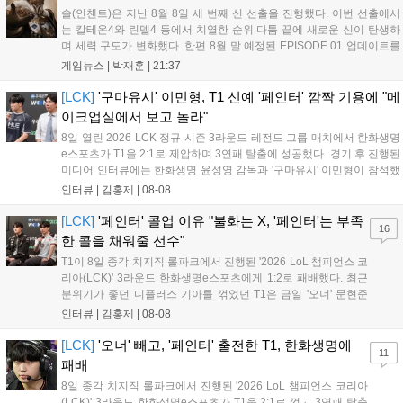
솔(인챈트)은 지난 8월 8일 세 번째 신 선출을 진행했다. 이번 선출에서
는 칼테온4와 린델4 등에서 치열한 순위 다툼 끝에 새로운 신이 탄생하
며 세력 구도가 변화했다. 한편 8월 말 예정된 EPISODE 01 업데이트를
통해 월드 콘텐츠가 추가될 예정이며, 이를 통해 추후 주신 및 절대신에
게임뉴스 |
박재훈
|
21:37
대한 정보가 공개될 것으로 기대된다. 서버별 입지 확보를 위한 경쟁은
더욱 가속화될 전망이다....
[LCK]
'구마유시' 이민형, T1 신예 '페인터' 깜짝 기용에 "메
이크업실에서 보고 놀라"
8일 열린 2026 LCK 정규 시즌 3라운드 레전드 그룹 매치에서 한화생명
e스포츠가 T1을 2:1로 제압하며 3연패 탈출에 성공했다. 경기 후 진행된
미디어 인터뷰에는 한화생명 윤성영 감독과 '구마유시' 이민형이 참석했
다. 먼저 승리 소감에 대해 윤성영 감독은 "오랜만에 승리해 기분이 좋고,
인터뷰 |
김홍제
|
08-08
남은 경기도 잘 준비하겠다"고 밝혔으며, '구마유시' 역시 "3...
[LCK]
'페인터' 콜업 이유 "불화는 X, '페인터'는 부족
16
한 콜을 채워줄 선수"
T1이 8일 종각 치지직 롤파크에서 진행된 '2026 LoL 챔피언스 코
리아(LCK)' 3라운드 한화생명e스포츠에게 1:2로 패배했다. 최근
분위기가 좋던 디플러스 기아를 꺾었던 T1은 금일 '오너' 문현준
을 빼고 신예 '페인터' 김은후를 투입시키는 강수를 뒀으나 결국
인터뷰 |
김홍제
|
08-08
아쉬운 결과를 맞이하게 됐다. 이하 T1 임재현 감독대행과 '페이
즈' 김수환의 인터뷰 내...
[LCK]
'오너' 빼고, '페인터' 출전한 T1, 한화생명에
11
패배
8일 종각 치지직 롤파크에서 진행된 '2026 LoL 챔피언스 코리아
(LCK)' 3라운드 한화생명e스포츠가 T1을 2:1로 꺾고 3연패 탈출