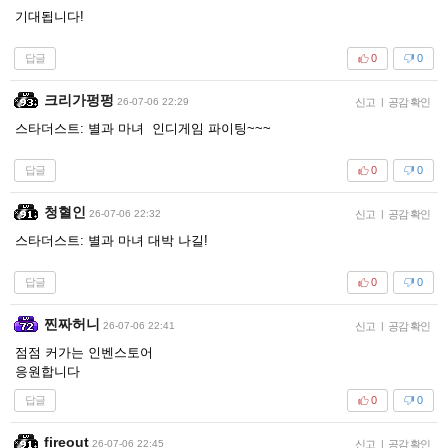
기대됩니다!
답글
0
0
크리가펑펑
26-07-06 22:29
신고
|
공감 확인
스타더스트: 별과 마녀 인디게임 파이팅~~~
답글
0
0
청혈인
26-07-06 22:32
신고
|
공감 확인
스타더스트: 별과 마녀 대박 나길!
답글
0
0
찐짜허니
26-07-06 22:41
신고
|
공감 확인
점점 커가는 인벤스토어
응원합니다
답글
0
0
fireout
26-07-06 22:45
신고
|
공감 확인