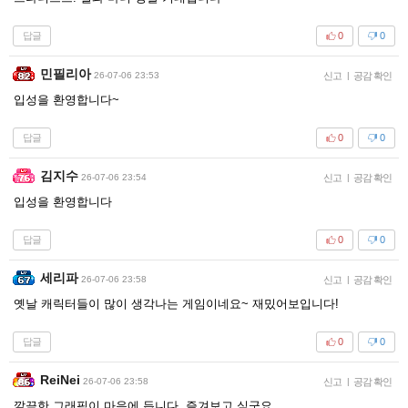
답글
0
0
민필리아
26-07-06 23:53
신고
|
공감 확인
입성을 환영합니다~
답글
0
0
김지수
26-07-06 23:54
신고
|
공감 확인
입성을 환영합니다
답글
0
0
세리파
26-07-06 23:58
신고
|
공감 확인
옛날 캐릭터들이 많이 생각나는 게임이네요~ 재밌어보입니다!
답글
0
0
ReiNei
26-07-06 23:58
신고
|
공감 확인
깔끔한 그래픽이 마음에 듭니다. 즐겨보고 싶군요.