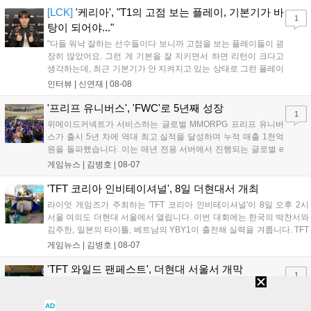
상 'Grand Theft Auto VI: An Extended Look'을 최초 공개할 계획
[LCK]
'케리아', "T1의 고점 보는 플레이, 기본기가 바
1
이다....
탕이 되어야..."
"다들 워낙 잘하는 선수들이다 보니까 고점을 보는 플레이들이 굉
장히 많았어요. 그런 게 기본을 잘 지키면서 하면 리턴이 크다고
생각하는데, 최근 기본기가 안 지켜지고 있는 상태로 그런 플레이
를 추구하다 보니까 팀적으로 안 좋은 사고가 계속 많이 났던 것
인터뷰 |
신연재
|
08-08
같습니다." T1은 6일 서울 종로구 치지직 롤파크에서 열린 '2026
LoL 챔피언스 코리아(LCK)'...
'프리프 유니버스', 'FWC'로 5년째 성장
1
위메이드커넥트가 서비스하는 글로벌 MMORPG 프리프 유니버
스가 출시 5년 차에 역대 최고 실적을 달성하며 누적 매출 1천억
원을 돌파했습니다. 이는 매년 전용 서버에서 진행되는 글로벌 e
스포츠 대회 FWC의 영향이 큽니다. FWC는 이용자가 동일한 조
게임뉴스 |
김병호
|
08-07
건에서 시즌을 함께 즐기는 구조로, 올해 4월 시작된 FWC 2026
은 전년 대비 매출과 이용자 지표가 대폭 상승하는 성과를 냈습니
'TFT 코리아 인비테이셔널', 8일 더현대서 개최
다. 오는 10월 필리핀 마닐라에서 총상금 11만 달러 규모의 제4회
라이엇 게임즈가 주최하는 'TFT 코리아 인비테이셔널'이 8일 오후 2시
FWC 그랜드 파이널이 개최될 예정이며, 위메이드커넥트는 이를
서울 여의도 더현대 서울에서 열립니다. 이번 대회에는 한국의 박찬서와
통해 커뮤니티 중심의 장기 성장 모델을 지속할 방침입니다....
김주한, 일본의 타이틀, 베트남의 YBY1이 출전해 실력을 겨룹니다. TFT
는 소속팀 없이 개인 자격으로 참가하는 독특한 대회 구조를 가지며, 누
게임뉴스 |
김병호
|
08-07
구나 참여 가능한 '소파에서 왕관까지'라는 철학을 실천하고 있습니다.
17일까지 이어지는 이번 행사는 신규 세트 체험과 공연 등 다양한 즐길
'TFT 와일드 팬페스트', 더현대 서울서 개막
1
거리를 제공하며, 이후 현대백화점 판교점에서도 행사가 이어질 예정입
라이엇 게임즈가 현대백화점과 함께 역대 최대 규모의 TFT 오프
니다. 연말에는 라스베이거스 오픈이 개최됩니다....
라인 축제인 'TFT 와일드 팬페스트'를 개최했다. 7일부터 17일까
AD
지 더현대 서울에서 열리며 이후 판교점으로 이동한다. 행사장에