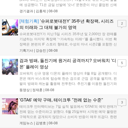
에 성공했다. T1은 금일 선발에 '오너' 문현준이 아닌 콜업된 신예
'페인터' 김은후를 투입했지만, 결국 1:2로 패배하고 말았다. T1은
경기결과 |
김홍제
|
08-08
'케리아'의 카밀이 좋은 플레이를 통해 한화생명 바텀 듀오의 점멸
을 빼냈다....
[체험기획]
'슈퍼로봇대전Y' 35주년 확장팩, 시리즈
2
의 미래와 그 대체 불가의 영역
슈퍼로봇대전Y가 지난 5일 시리즈 35주년 및 2,000만 장 판매를
기념하는 마지막 확장팩 ‘~가속하는 미래~’를 출시했다. 이번 확
장팩은 본편의 IF 스토리 형태로, 수성의 마녀 시즌2를 포함한 신
규 참전작과 크로스오버 합체기를 선보이며 작품을 완결 짓는다.
기획기사 |
강승진
|
08-08
기존 연출의 한계와 로봇 게임 시장의 어려움 속에서도 팬들이 원
하는 몰입감 있는 서사와 조합을 구현하며 시리즈의 미래를 향한
검과 방패, 돌진기에 원거리 공격까지? 오버워치 '디
5
새로운 가능성을 제시했다....
몬' 플레이 영상
오버워치 신규 영웅 디몬의 플레이 영상이 8월 8일 공개됐다. 디
몬은 메카 비스트에 탑승해 한손 검으로 근접 공격을 펼치며, 왼
팔의 방패와 캐논을 활용해 전투한다. 추진기를 이용한 돌진기와
참격 형태의 궁극기를 보유했고, 메카 파괴 시 맨몸으로 기관총을
동영상 |
정재훈
|
08-08
사용하는 특징이 있다. 디몬은 오는 8월 12일 시작되는 시즌4 부
산의 영웅들 업데이트를 통해 정식 출시될 예정이다....
'GTA6' 예약 구매, 테이크투 "전례 없는 수준"
3
테이크투 인터랙티브는 7일 실적 발표에서 'GTA6'의 예약 판매가
전례 없는 수준이라고 밝혔다. 6월 25일부터 시작된 예약 물량은
구체적으로 공개되지 않았으나 소비자 반응이 매우 뜨겁다. 한편
11월 19일 PS5와 Xbox 시리즈 X|S로 정식 출시될 예정이며, 록
게임뉴스 |
김병호
|
08-08
스타 게임즈는 한국 시각 28일 오전 4시 넷플릭스를 통해 장편 영