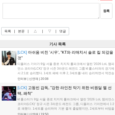
등록
목록
|
본문
|
△
|
▽
|
댓글
기사 목록
[LCK]
아쉬움 비친 '시우', "KT와 리매치서 솔로 킬 되갚을
것"
디플러스 기아가 9일 서울 종로 치지직 롤파크에서 열린 '2026 LoL 챔피
언스 코리아(LCK)' 정규 시즌 3라운드 레전드 그룹 kt 롤스터와의 경기에
서 2:1로 승리했다. 1세트 패배 이후 2, 3세트를 내리 승리하면서 역전승
을 거뒀다. 14승을 달성한 디플러스 기아는 4위 kt 롤스터를 1승 차이로
인터뷰 |
신연재
|
20:08
바짝 추격하며 상위권 도약의 불씨를 살렸다. 경기...
[LCK]
고동빈 감독, "강한 라인전 막기 위한 비원딜 멜 선
택, 패착"
kt 롤스터가 9일 서울 종로 치지직 롤파크에서 열린 '2026 LoL 챔피언스
코리아(LCK)' 정규 시즌 3라운드 레전드 그룹, 디플러스 기아전에서 1:2
로 패했다. 1세트를 승리하며 기분 좋게 출발했지만, 2세트부터 바텀을
중심으로 게임을 풀어간 디플러스 기아의 승리 플랜을 막아내지 못했다.
인터뷰 |
신연재
|
19:50