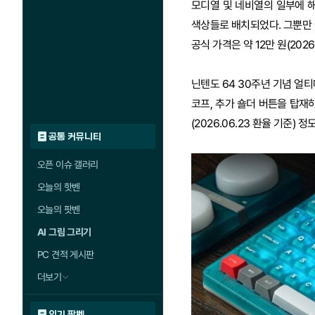
모디열 및 네비열의 일부에 
색상들로 배치되었다. 그뿐만 
공식 가격은 약 12만 원(2026
닌텐도 64 30주년 기념 얼
코프, 추가 숄더 버튼을 탑재하
(2026.06.23 환율 기준) 정
공통 커뮤니티
오픈 이슈 갤러리
오늘의 핫벤
오늘의 팟벤
AI 그림 그리기
PC 견적 게시판
더보기
인기 팟벤