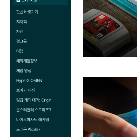
팟벤 바로가기
치지직
차벤
걸그룹
여행
해외게임정보
게임 영상
HyperX OMEN
브이 라이징
일곱 개의 대죄: Origin
몬스터헌터 스토리즈3
바이오하자드 레퀴엠
드래곤 퀘스트7