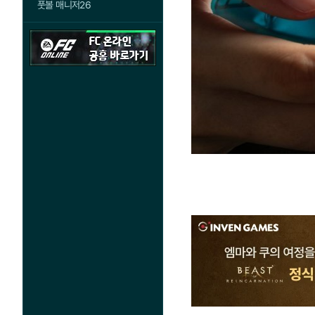
풋볼 매니저26