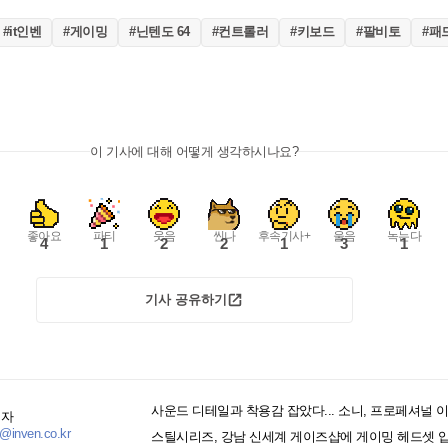
#it인벤
#게이밍
#닌텐도 64
#컨트롤러
#키보드
#팔비토
#패
이 기사에 대해 어떻게 생각하시나요?
좋아요
파티
웃음
씬나
후속기사+
울음
녹는다
4
1
2
2
1
3
1
기사 공유하기
기자
@inven.co.kr
스틸시리즈, 강남 신세계 게이즈샵에 게이밍 헤드셋 