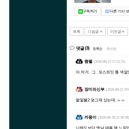
구독하기
다른 기사 
목록
다음글
이전글
(3)
댓글
등록순
|
최신순
렘펠
(2026-06-23 17:52:53)
아 저거.. 그.. 포스트잇 통 색
장미의신부
(2026-06-23 19:
팔얼블2 엊그제 샀는데..ㅜㅜ
까몽이
(2026-06-30 21:30:58
닌텐도보단 옛날 애플 맥 느낌있