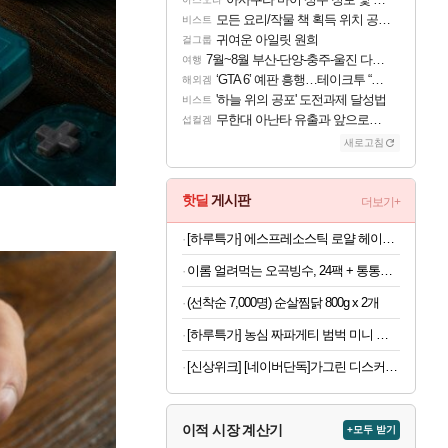
모든 요리/작물 책 획득 위치 공략 (36개) - 미식가 도전과제
비스트
귀여운 아일릿 원희
걸그룹
7월~8월 부산-단양-충주-울진 다녀왔어요~
여행
‘GTA 6’ 예판 흥행…테이크투 “내부 예상 크게 넘어”
해외겜
'하늘 위의 공포' 도전과제 달성법
비스트
무한대 아난타 유출과 앞으로의 예상 (루머)
섭컬겜
새로고침
핫딜
게시판
더보기+
[하루특가] 에스프레소스틱 로얄 헤이즐넛
이롬 얼려먹는 오곡빙수, 24팩 + 통통단팥 4캔, 1세트
(선착순 7,000명) 순살찜닭 800g x 2개
[하루특가] 농심 짜파게티 범벅 미니 컵라면 70g, 12개
[신상위크] [네이버단독]가그린 디스커버리세트 100ml 5종 + 1종 추가 증정 구강청결제 휴대용가글
이적 시장 계산기
+모두 받기