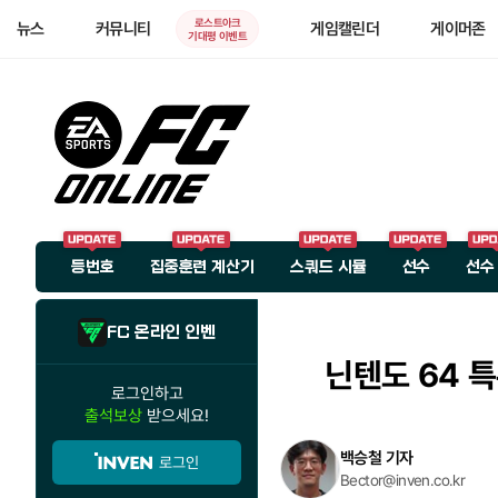
로스트아크
뉴스
커뮤니티
게임캘린더
게이머존
기대평 이벤트
등번호
집중훈련 계산기
스쿼드 시뮬
선수
선수
FC 온라인 인벤
닌텐도 64 특
로그인하고
출석보상
받으세요!
백승철 기자
로그인
Bector@inven.co.kr