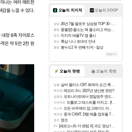
생각나는 여러 매트한
색감을 느낄 수 있다.
오늘의 치지직
오늘의 SOOP
26년 7월 팔로우 상승량 TOP 30 - 월간 치지직
잡담
풍월량) 물소는 왜 물소라고 하는거야? 아! 그만 ㅋㅋ
클립
 내장 6축 자이로스
치지직 애플TV 앱 출시
정보
룩삼 니니 초대석 안내
정보
격은 약 5만 2천 원
봉누도2 두 번째 티저 - 일상
클립
더보기+
오늘의 팟벤
오늘의 핫벤
실버 팰리스 CBT 화제의 순간·후기 모음
실팰
메모리 3사, 2027년 생산분 완판?
해외겜
포트나이트에서 명일방주 엔드필드 [펠리카] 판매 예정
섭컬겜
프롤로그 테스트를 마치고.. (feat. 리아)
리밋제로
모든 바우에라 업그레이드 아이템 획득 위치 공략 (89개)
비스트
중국 CXMT, D램 매출 점유율 7%…글로벌 4위로 부상
해외겜
명조
명조
[페르소나5: 더 팬텀 X] 괴도 영상 l 타카마키 안·댄싱 스타
PV
아사쿠라 마이 성우 정보 및 주요 필모
아스오라