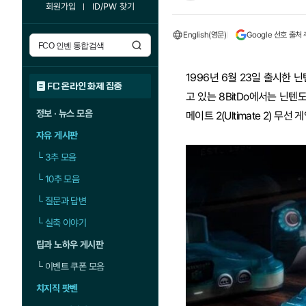
회원가입
ID/PW 찾기
English(영문)
Google 선호 출처
1996년 6월 23일 출시한 
FC 온라인 화제 집중
고 있는 8BitDo에서는 닌텐
정보 · 뉴스 모음
메이트 2(Ultimate 2) 무
자유 게시판
└
3추 모음
└
10추 모음
└
질문과 답변
└
실축 이야기
팁과 노하우 게시판
└
이벤트 쿠폰 모음
치지직 팟벤