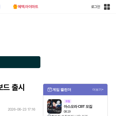
혜택.아이마트
로그인
인
벤
전
체
사
이
트
맵
보드 출시
게임 캘린더
더보기+
모집
아스오라 CBT 모집
2026-06-23 17:16
08.19