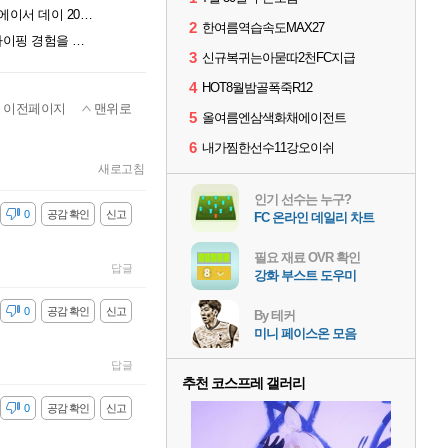
창립 50주년 맞은 에이서, UMPC·AI 노트북 공개하는 '에이서 데이 2026' 개최
2
한여름역습속도MAX27
교보문고 강남점에 등장한 로지텍 팝업스토어, 책과 타이핑 경험을 잇는다
3
신규복귀는아묻따2천FC지급
4
HOT8월밤골폭죽R12
이전페이지
맨위로
5
올여름엔삼색화채에이전트
6
내가찜한선수11강오이쉬
새로고침
인기 선수는 누구?
감
0
공감 확인
신고
FC 온라인 데일리 차트
필요 재료 OVR 확인
답글
강화 부스트 도우미
감
0
공감 확인
신고
By 테커
미니 페이스온 모음
답글
추천 코스프레 갤러리
감
0
공감 확인
신고