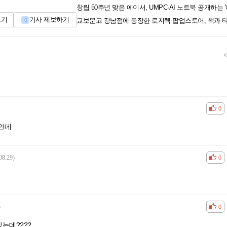
보기
기사 제보하기
공감
비공
0
깔인데
08:29)
공감
비공
0
)
공감
비공
0
는데????