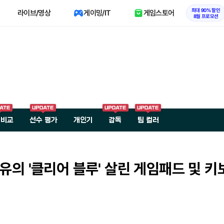
최대 90% 할인
라이브/영상
게이밍/IT
게임스토어
8월 프로모션
 비교
선수 평가
개인기
감독
팀 컬러
유의 '클리어 블루' 살린 게임패드 및 키