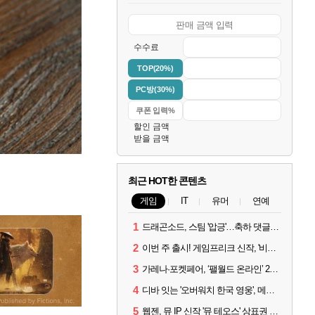
수수료
TOP(20%)
PC방(30%)
할인 금액
받을 금액
최근 HOT한 콘텐츠
게임
IT
유머
연예
1
드래곤소드, 스팀 '압긍'…축하 댓글 달고 게임 코드 받자!
2
이번 주 출시! 게임프리크 신작, '비스트 오브 리인카네이션'
3
가레나·포켓페어, ‘팰월드 온라인’ 2026년 출시 예고
4
디바 잇는 '오버워치 한국 영웅', 메카 파일럿 디몬 나온다
5
웹젠, 뮤 IP 신작 '뮤 테오스' 상표권 출원