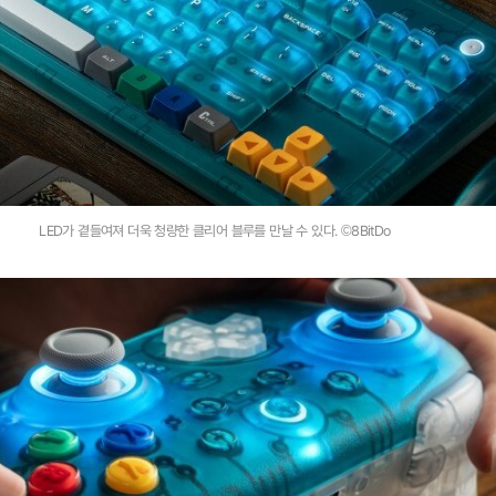
LED가 곁들여져 더욱 청량한 클리어 블루를 만날 수 있다. ©8BitDo