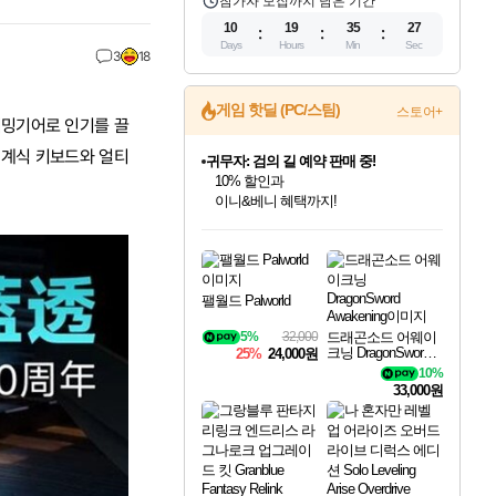
참가자 모집까지 남은 기간
10
19
35
25
Days
Hours
Min
Sec
3
18
게임 핫딜 (PC/스팀)
스토어+
게이밍기어로 인기를 끌
 기계식 키보드와 얼티
귀무자: 검의 길 예약 판매 중!
10% 할인과
이니&베니 혜택까지!
인벤게임즈 8월 특별 할인!
드래곤소드: 어웨이크닝 입점!
문명 7 특별 할인!
마블 투혼 파이팅 소울즈 정식출시!
비스트 오브 리인카네이션 정식 출시!
커세어 코브 출시 기념 할인!
더 렐릭 퍼스트 가디언 정식 출시
베데스다 40주년 기념 할인 중!
캡콤 프렌차이즈 할인 진행 중!
캡콤 일부 상품 상시 할인
스타워즈 은하계 레이서
로블록스 기프트 카드 공식 입점
인기 퍼블리셔 모음!
스팀으로 만나는 드래곤소드!
조선&고려 DLC 출시 예정
마블 히어로 총 출동&화려한 격투!
게임프릭 신작 IP
해적'섬'을 발전시키자!
설화x하드코어 액션!
베데스다의 명작들을
몬헌, 바하 등 인기 IP를
몬헌 와일즈 & 드래곤즈 도그마2
인벤게임즈에서 10% 추가 적립
Robux를 가장 안전하고
최대 90% 할인가를 만나보세요!
네이버혜택과 함께 만나보세요!
50%할인&추가 적립까지!
네이버 포인트 혜택까지!
네이버 혜택가와 함께 예약하세요!
할인&네이버혜택으로 만나보세요!
네이버페이 혜택과 만나보세요!
40주년 프로모션으로 만나보세요!
할인가에 만나보세요!
일부 에디션 상시 할인!
혜택으로 예약 판매 중
편안하게 충전하세요
팰월드 Palworld
5%
32,000
드래곤소드 어웨이
크닝 DragonSword A
25%
24,000원
wakening
10%
33,000원