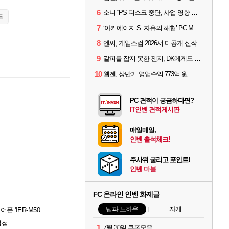
6
소니 “PS 디스크 중단, 사업 영향 없다”
드
7
‘아키에이지 S: 자유의 해협’ PC MMORPG로 개발한다
8
엔씨, 게임스컴 2026서 미공개 신작 최초 공개
9
갈피를 잡지 못한 젠지, DK에게도 0:2 패배
10
웹젠, 상반기 영업수익 773억 원…순이익 89% 증가
PC 견적이 궁금하다면?
IT인벤 견적게시판
매일매일,
인벤 출석체크!
주사위 굴리고 포인트!
인벤 마블
FC 온라인 인벤 화제글
팁과 노하우
자게
사운드 디테일과 착용감 잡았다... 소니, 프로페셔널 이어폰 'IER-M500' 공개
입점
1
7월 30일 쿠폰모음