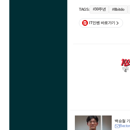
#30주년
TAGS:
#8bitdo
IT인벤 바로가기
만점
4
백승철 
Bector