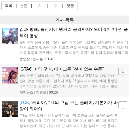
목록
|
본문
|
△
|
▽
|
댓글
기사 목록
검과 방패, 돌진기에 원거리 공격까지? 오버워치 '디몬' 플
레이 영상
오버워치 신규 영웅 디몬의 플레이 영상이 8월 8일 공개됐다. 디몬은 메
카 비스트에 탑승해 한손 검으로 근접 공격을 펼치며, 왼팔의 방패와 캐
논을 활용해 전투한다. 추진기를 이용한 돌진기와 참격 형태의 궁극기를
보유했고, 메카 파괴 시 맨몸으로 기관총을 사용하는 특징이 있다. 디몬
동영상 |
정재훈
|
01:40
은 오는 8월 12일 시작되는 시즌4 부산의 영웅들 업데이트를 통해 정식
출시될 예정이다....
'GTA6' 예약 구매, 테이크투 "전례 없는 수준"
1
테이크투 인터랙티브는 7일 실적 발표에서 'GTA6'의 예약 판매가
전례 없는 수준이라고 밝혔다. 6월 25일부터 시작된 예약 물량은
구체적으로 공개되지 않았으나 소비자 반응이 매우 뜨겁다. 한편
11월 19일 PS5와 Xbox 시리즈 X|S로 정식 출시될 예정이며, 록
게임뉴스 |
김병호
|
00:26
스타 게임즈는 한국 시각 28일 오전 4시 넷플릭스를 통해 장편 영
상 'Grand Theft Auto VI: An Extended Look'을 최초 공개할 계획
[LCK]
'케리아', "T1의 고점 보는 플레이, 기본기가 바
1
이다....
탕이 되어야..."
"다들 워낙 잘하는 선수들이다 보니까 고점을 보는 플레이들이 굉
장히 많았어요. 그런 게 기본을 잘 지키면서 하면 리턴이 크다고
생각하는데, 최근 기본기가 안 지켜지고 있는 상태로 그런 플레이