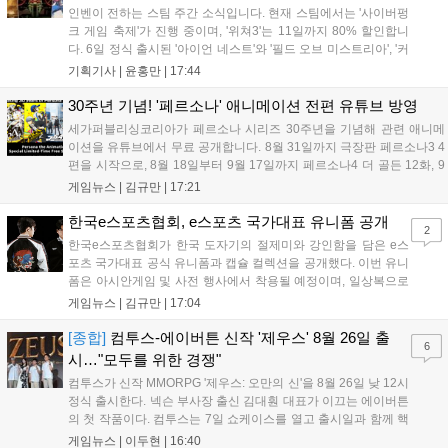
인벤이 전하는 스팀 주간 소식입니다. 현재 스팀에서는 '사이버펑
크 게임 축제'가 진행 중이며, '위쳐3'는 11일까지 80% 할인합니
다. 6일 정식 출시된 '아이언 네스트'와 '필드 오브 미스트리아', '커
세어 코브'가 호평받고 있습니다. 한편, 7일 출시된 '마블 투혼'은
기획기사 |
윤홍만
|
17:44
태그 시스템에 대한 호불호가 갈리며 복합적 평가를 기록 중입니
다. 유비소프트의 '고스트리콘: 와일드랜드'는 7년 만의 대규모 업
30주년 기념! '페르소나' 애니메이션 전편 유튜브 방영
데이트 '라스트 라이츠'와 함께 95% 할인 중입니다....
세가퍼블리싱코리아가 페르소나 시리즈 30주년을 기념해 관련 애니메
이션을 유튜브에서 무료 공개합니다. 8월 31일까지 극장판 페르소나3 4
편을 시작으로, 8월 18일부터 9월 17일까지 페르소나4 더 골든 12화, 9
월 15일부터 10월 14일까지 페르소나5 시리즈가 순차 공개됩니다. 또한
게임뉴스 |
김규만
|
17:21
8월 16일까지 SNS를 통해 축하 메시지를 모집하며, 선정된 내용은 기념
영상 및 대형 전광판에 소개될 예정입니다....
한국e스포츠협회, e스포츠 국가대표 유니폼 공개
2
한국e스포츠협회가 한국 도자기의 절제미와 강인함을 담은 e스
포츠 국가대표 공식 유니폼과 캡슐 컬렉션을 공개했다. 이번 유니
폼은 아시안게임 및 사전 행사에서 착용될 예정이며, 일상복으로
구성된 컬렉션은 오는 8월 28일부터 골스튜디오 공식 홈페이지
게임뉴스 |
김규만
|
17:04
와 무신사, 오프라인 매장에서 판매된다. 다만 아시안게임 결선에
서는 대회 규정에 따라 별도의 유니폼을 착용할 계획이다....
[종합]
컴투스-에이버튼 신작 '제우스' 8월 26일 출
6
시…"모두를 위한 경쟁"
컴투스가 신작 MMORPG '제우스: 오만의 신'을 8월 26일 낮 12시
정식 출시한다. 넥슨 부사장 출신 김대훤 대표가 이끄는 에이버튼
의 첫 작품이다. 컴투스는 7일 쇼케이스를 열고 출시일과 함께 핵
심 콘텐츠, 유료화 정책, 운영 방향을 공개했다. 캐릭터명 선점은
게임뉴스 |
이두현
|
16:40