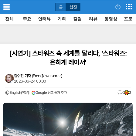
홈
웹진
전체
주요
인터뷰
기획
칼럼
리뷰
동영상
포토
[시연기]
스타워즈 속 세계를 달리다, '스타워즈:
은하계 레이서'
김수진 기자
(
Eonn@inven.co.kr
)
2026-06-24 00:00
English(영문)
Google 선호 출처 추가
0
2