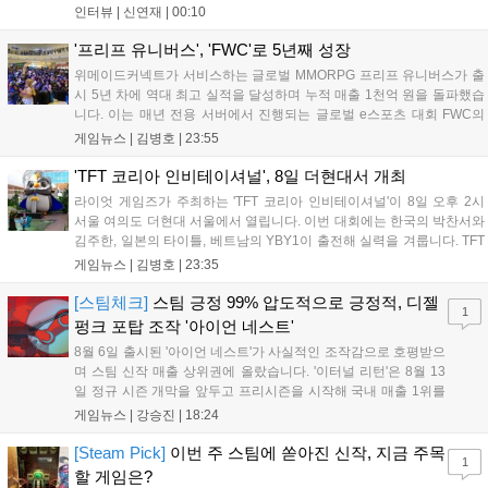
를 추구하다 보니까 팀적으로 안 좋은 사고가 계속 많이 났던 것
인터뷰 |
신연재
|
00:10
같습니다." T1은 6일 서울 종로구 치지직 롤파크에서 열린 '2026
LoL 챔피언스 코리아(LCK)'...
'프리프 유니버스', 'FWC'로 5년째 성장
위메이드커넥트가 서비스하는 글로벌 MMORPG 프리프 유니버스가 출
시 5년 차에 역대 최고 실적을 달성하며 누적 매출 1천억 원을 돌파했습
니다. 이는 매년 전용 서버에서 진행되는 글로벌 e스포츠 대회 FWC의
영향이 큽니다. FWC는 이용자가 동일한 조건에서 시즌을 함께 즐기는
게임뉴스 |
김병호
|
23:55
구조로, 올해 4월 시작된 FWC 2026은 전년 대비 매출과 이용자 지표가
대폭 상승하는 성과를 냈습니다. 오는 10월 필리핀 마닐라에서 총상금
'TFT 코리아 인비테이셔널', 8일 더현대서 개최
11만 달러 규모의 제4회 FWC 그랜드 파이널이 개최될 예정이며, 위메
라이엇 게임즈가 주최하는 'TFT 코리아 인비테이셔널'이 8일 오후 2시
이드커넥트는 이를 통해 커뮤니티 중심의 장기 성장 모델을 지속할 방침
서울 여의도 더현대 서울에서 열립니다. 이번 대회에는 한국의 박찬서와
입니다....
김주한, 일본의 타이틀, 베트남의 YBY1이 출전해 실력을 겨룹니다. TFT
는 소속팀 없이 개인 자격으로 참가하는 독특한 대회 구조를 가지며, 누
게임뉴스 |
김병호
|
23:35
구나 참여 가능한 '소파에서 왕관까지'라는 철학을 실천하고 있습니다.
17일까지 이어지는 이번 행사는 신규 세트 체험과 공연 등 다양한 즐길
[스팀체크]
스팀 긍정 99% 압도적으로 긍정적, 디젤
1
거리를 제공하며, 이후 현대백화점 판교점에서도 행사가 이어질 예정입
펑크 포탑 조작 '아이언 네스트'
니다. 연말에는 라스베이거스 오픈이 개최됩니다....
8월 6일 출시된 '아이언 네스트'가 사실적인 조작감으로 호평받으
며 스팀 신작 매출 상위권에 올랐습니다. '이터널 리턴'은 8월 13
일 정규 시즌 개막을 앞두고 프리시즌을 시작해 국내 매출 1위를
기록했습니다. 25주년을 맞은 '고스트 리콘' 시리즈는 8월 6일 쇼
게임뉴스 |
강승진
|
18:24
케이스와 함께 대규모 할인을 진행하며 순위가 급상승했고, 신작
'마블 투혼: 파이팅 소울즈'와 레트로 수리 시뮬레이션 '리스토
[Steam Pick]
이번 주 스팀에 쏟아진 신작, 지금 주목
1
리'도 스팀에 정식 출시되었습니다....
할 게임은?