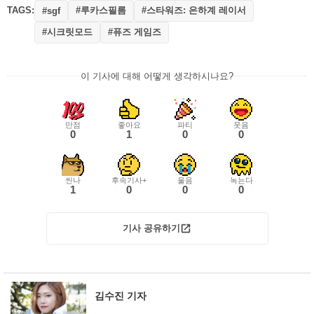
TAGS:
#루카스필름
#스타워즈: 은하계 레이서
#sgf
#시크릿모드
#퓨즈 게임즈
이 기사에 대해 어떻게 생각하시나요?
만점
좋아요
파티
웃음
0
1
0
0
씬나
후속기사+
울음
녹는다
1
0
0
0
기사 공유하기
김수진 기자