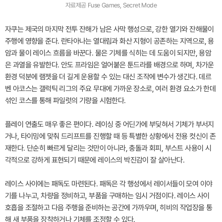
자료제공 Fuse Games, Secret Mode
자쿠는 제국의 마지막 전투 잔해가 남은 사막 행성으로, 강한 열기와 잔해물이
주행에 영향을 준다. 란타아나는 열대림과 화산 지형이 공존하는 지역으로, 용
암과 물이 레이스 흐름을 바꾼다. 물은 기체를 식히는 데 도움이 되지만, 용암
은 과열을 유발한다. 안도 프라임은 얼어붙은 툰드라를 배경으로 하며, 차가운
환경 덕분에 램젯을 더 길게 운용할 수 있는 대신 조작에 변수가 생긴다. 데르
벤 아코스는 갤럭틱 리그의 주요 무대에 가까운 장소로, 여러 환경 요소가 한데
섞인 코스를 통해 파일럿의 기량을 시험한다.
플레이 연출도 매우 좋은 편이다. 레이싱 중 어딘가에 부딪혀서 기체가 부서지
거나, 타이밍에 맞춰 드리프트를 진행할 때 등 특별한 상황에서 전용 컷신이 존
재한다. 단순히 빠르게 달리는 것만이 아니라, 충돌과 회피, 부스트 사용이 시
각적으로 강하게 표현되기 때문에 레이스의 박진감이 잘 살아난다.
레이스 사이에는 패독도 마련된다. 패독은 각 행성에서 레이서들이 모여 이야
기를 나누고, 차량을 정비하고, 부품을 구매하는 임시 거점이다. 레이스 사이
호흡을 조절하고 다음 주행을 준비하는 공간에 가까우며, 히비의 작업장을 통
해 새 부품을 장착하거나 기체를 조정할 수 있다.