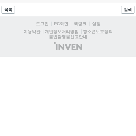
8월 13일 오후 8시 시작한다. '제우스: 오만의 신'은 최고신 제우스
의 오만으로 균열이...
목록
검색
로그인
PC화면
퀵링크
설정
청소년보호정책
이용약관
개인정보처리방침
불법촬영물신고안내
(주)
인
벤