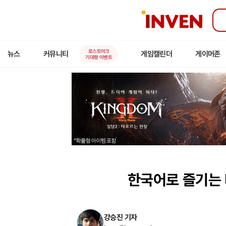
인
벤
로스트아크
뉴스
커뮤니티
게임캘린더
게이머존
기대평 이벤트
한국어로 즐기는 타
강승진 기자