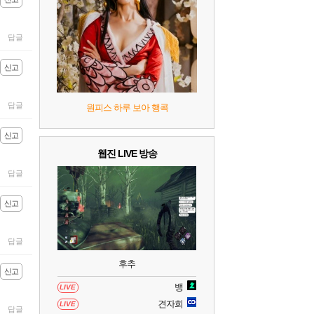
8
헤일로: 캠페인 이볼브드
2
답글
9
캡틴 츠바사 2 월드 파이터즈
신고
10
레고 배트맨: 레거시 오브 더 다크 나이트
답글
원피스 하루 보아 행콕
신고
웹진 LIVE 방송
답글
신고
답글
후추
신고
뱅
LIVE
견자희
LIVE
답글