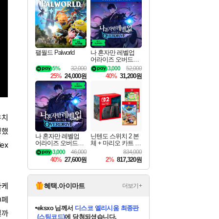
최대 90% 할인가를 만나보세요!
네이버혜택과 함께 만나보세요!
50%할인&추가 적립까지!
네이버 혜택가와 함께 예약하세요!
할인&네이버혜택으로 만나보세요!
네이버페이 혜택과 만나보세요!
40주년 프로모션으로 만나보세요!
네이버 포인트 혜택까지!
할인가에 만나보세요!
일부 에디션 상시 할인!
혜택으로 예약 판매 중
편안하게 충전하세요
팰월드 Palworld
나 혼자만 레벨업
어라이즈 오버드라
이브 디럭스 에디션
5%
32,000
3,000
52,000
Solo Leveling Arise
25%
24,000원
40%
31,200원
Overdrive Deluxe Edi
tion
우치
성했
나 혼자만 레벨업
닌텐도 스위치 2 본
어라이즈 오버드라
체 + 마리오 카트 월
ex
이브 Solo Leveling A
드 + 포켓몬 포코피
3,000
46,000
834,000
rise
아 번들
40%
27,600원
2%
817,320원
타케
혜택.아이마트
더보기+
0페
eksxo
님께서
디스코 엘리시움 최종판
일까
(스팀코드)
에 당첨되셨습니다.