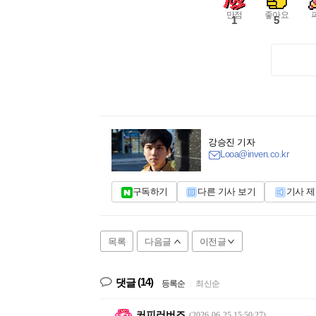
만점
좋아요
1
5
강승진 기자
Looa@inven.co.kr
구독하기
다른 기사 보기
기사 
목록
다음글
이전글
(14)
댓글
등록순
|
최신순
커피러버즈
(2026-06-25 15:50:27)