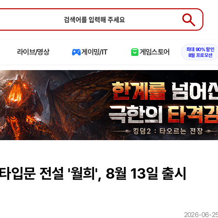
Submit
최대 90% 할인
라이브/영상
게이밍/IT
게임스토어
8월 프로모션
입문 전설 '월희', 8월 13일 출시
2026-06-25