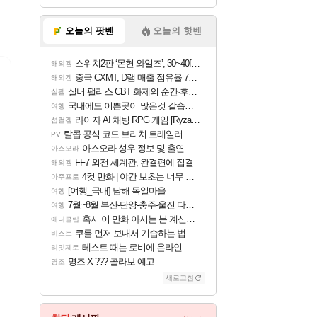
오늘의 팟벤
오늘의 핫벤
스위치2판 ‘몬헌 와일즈’, 30~40fps 목표 추정
해외겜
중국 CXMT, D램 매출 점유율 7%…글로벌 4위로 부상
해외겜
실버 팰리스 CBT 화제의 순간·후기 모음
실팰
국내에도 이쁜곳이 많은것 같습니다
여행
라이자 AI 채팅 RPG 게임 [RyzaChat: AI] 공개
섭컬겜
탈콥 공식 코드 브리치 트레일러
PV
아스오라 성우 정보 및 출연작 모음
아스오라
FF7 외전 세계관, 완결편에 집결
해외겜
4컷 만화 | 야간 보초는 너무 힘들어
아주프로
[여행_국내] 남해 독일마을
여행
7월~8월 부산-단양-충주-울진 다녀왔어요~
여행
혹시 이 만화 아시는 분 계신가요
애니클립
쿠를 먼저 보내서 기습하는 법
비스트
테스트 때는 로비에 온라인 기능이 있는데
리밋제로
명조 X ??? 콜라보 예고
명조
새로고침