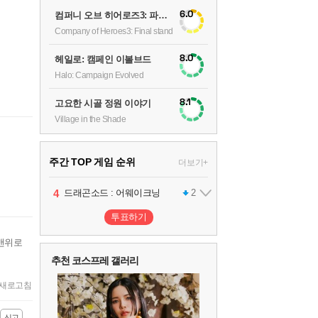
6.0
컴퍼니 오브 히어로즈3: 파이널 스탠드
Company of Heroes3: Final stand
8.0
헤일로: 캠페인 이볼브드
Halo: Campaign Evolved
8.1
고요한 시골 정원 이야기
Village in the Shade
주간 TOP 게임 순위
더보기+
1
2
3
4
5
팰월드
프로야구스피리츠2026
드래곤소드 : 어웨이크닝
블라인드 삼국
어쌔신 크리드: 블랙 플래그 리싱크드
1
2
2
1
투표하기
6
그랑블루 판타지 리링크 - 엔드리스 라그나로크
1
맨위로
추천 코스프레 갤러리
7
리듬 천국 미라클 스타즈
2
새로고침
신고