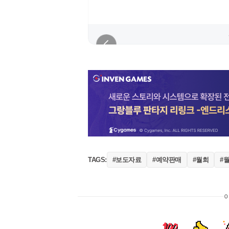
#보도자료
#예약판매
#월희
#월
TAGS: