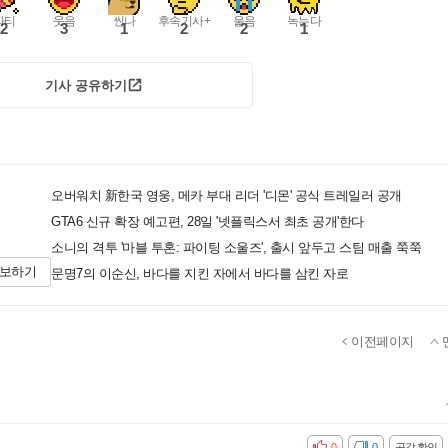
파티
웃음
씬나
후속기사+
울음
녹는다
2
3
1
2
2
1
기사 공유하기
오버워치 新한국 영웅, 메카 부대 리더 '디몬' 공식 트레일러 공개
GTA6 신규 확장 예고편, 28일 '넷플릭스서 최초 공개'한다
소니의 격투 '마블 투혼: 파이팅 소울즈', 출시 앞두고 스팀 매출 쭉쭉
제보하기
문명7의 이순신, 바다를 지킨 자에서 바다를 삼킨 자로
이전페이지
공감
비공감
0
0
공감 확인