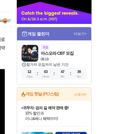
너
14
17
게임 캘린더
더보기+
치로
예약
모집
아스오라 CBT 모집
08.19
참가자 모집까지 남은 기간
12
03
47
38
Days
Hours
Min
Sec
게임 핫딜 (PC/스팀)
스토어+
귀무자: 검의 길 예약 판매 중!
10% 할인과
이니&베니 혜택까지!
인벤게임즈 8월 특별 할인!
드래곤소드: 어웨이크닝 입점!
문명 7 특별 할인!
비스트 오브 리인카네이션 정식 출시!
커세어 코브 출시 기념 할인!
더 렐릭 퍼스트 가디언 정식 출시
베데스다 40주년 기념 할인 중!
마블 투혼 파이팅 소울즈 예약 판매 중!
캡콤 프렌차이즈 할인 진행 중!
캡콤 일부 상품 상시 할인
스타워즈 은하계 레이서
로블록스 기프트 카드 공식 입점
인기 퍼블리셔 모음!
스팀으로 만나는 드래곤소드!
조선&고려 DLC 출시 예정
게임프릭 신작 IP
해적'섬'을 발전시키자!
설화x하드코어 액션!
베데스다의 명작들을
마블 히어로 총 출동&화려한 격투!
몬헌, 바하 등 인기 IP를
몬헌 와일즈 & 드래곤즈 도그마2
인벤게임즈에서 10% 추가 적립
Robux를 가장 안전하고