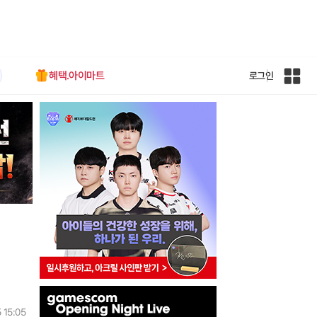
혜택.아이마트
로그인
인
벤
전
체
사
이
트
맵
인
벤
 15:05
배