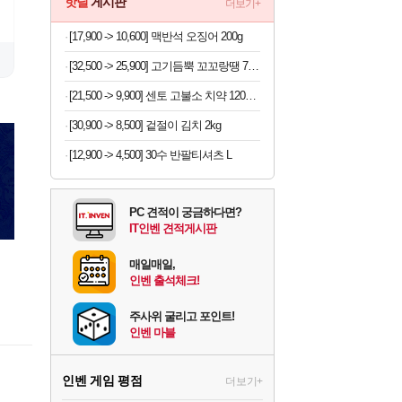
핫딜
게시판
더보기+
[17,900 -> 10,600] 맥반석 오징어 200g
사진= Aniplex, Arc System
[32,500 -> 25,900] 고기듬뿍 꼬꼬랑땡 700g x 3개
[21,500 -> 9,900] 센토 고불소 치약 120g x 4개
[30,900 -> 8,500] 겉절이 김치 2kg
[12,900 -> 4,500] 30수 반팔티셔츠 L
PC 견적이 궁금하다면?
IT인벤 견적게시판
매일매일,
인벤 출석체크!
주사위 굴리고 포인트!
인벤 마블
인벤 게임 평점
더보기+