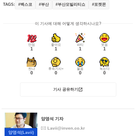
TAGS:
#벡스코
#부산
#부산모빌리티쇼
#포켓몬
이 기사에 대해 어떻게 생각하시나요?
만점
좋아요
파티
웃음
1
1
1
1
씬나
후속기사+
울음
녹는다
0
0
0
0
기사 공유하기
양영석 기자
Lavii@inven.co.kr
양영석
(Lavii)