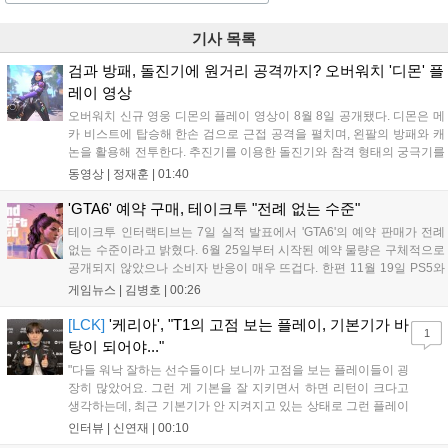
기사 목록
검과 방패, 돌진기에 원거리 공격까지? 오버워치 '디몬' 플
레이 영상
오버워치 신규 영웅 디몬의 플레이 영상이 8월 8일 공개됐다. 디몬은 메
카 비스트에 탑승해 한손 검으로 근접 공격을 펼치며, 왼팔의 방패와 캐
논을 활용해 전투한다. 추진기를 이용한 돌진기와 참격 형태의 궁극기를
보유했고, 메카 파괴 시 맨몸으로 기관총을 사용하는 특징이 있다. 디몬
동영상 |
정재훈
|
01:40
은 오는 8월 12일 시작되는 시즌4 부산의 영웅들 업데이트를 통해 정식
출시될 예정이다....
'GTA6' 예약 구매, 테이크투 "전례 없는 수준"
테이크투 인터랙티브는 7일 실적 발표에서 'GTA6'의 예약 판매가 전례
없는 수준이라고 밝혔다. 6월 25일부터 시작된 예약 물량은 구체적으로
공개되지 않았으나 소비자 반응이 매우 뜨겁다. 한편 11월 19일 PS5와
Xbox 시리즈 X|S로 정식 출시될 예정이며, 록스타 게임즈는 한국 시각
게임뉴스 |
김병호
|
00:26
28일 오전 4시 넷플릭스를 통해 장편 영상 'Grand Theft Auto VI: An
Extended Look'을 최초 공개할 계획이다....
[LCK]
'케리아', "T1의 고점 보는 플레이, 기본기가 바
1
탕이 되어야..."
"다들 워낙 잘하는 선수들이다 보니까 고점을 보는 플레이들이 굉
장히 많았어요. 그런 게 기본을 잘 지키면서 하면 리턴이 크다고
생각하는데, 최근 기본기가 안 지켜지고 있는 상태로 그런 플레이
를 추구하다 보니까 팀적으로 안 좋은 사고가 계속 많이 났던 것
인터뷰 |
신연재
|
00:10
같습니다." T1은 6일 서울 종로구 치지직 롤파크에서 열린 '2026