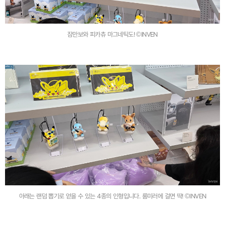
잠만보와 피카츄 마그네틱도! ©INVEN
아래는 랜덤 뽑기로 얻을 수 있는 4종의 인형입니다. 룸미러에 걸면 딱! ©INVEN