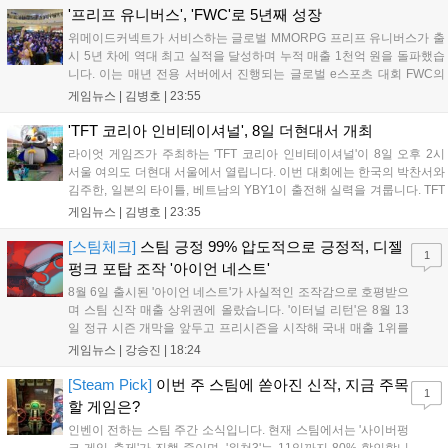
LoL 챔피언스 코리아(LCK)'...
'프리프 유니버스', 'FWC'로 5년째 성장
위메이드커넥트가 서비스하는 글로벌 MMORPG 프리프 유니버스가 출
시 5년 차에 역대 최고 실적을 달성하며 누적 매출 1천억 원을 돌파했습
니다. 이는 매년 전용 서버에서 진행되는 글로벌 e스포츠 대회 FWC의
영향이 큽니다. FWC는 이용자가 동일한 조건에서 시즌을 함께 즐기는
게임뉴스 |
김병호
|
23:55
구조로, 올해 4월 시작된 FWC 2026은 전년 대비 매출과 이용자 지표가
대폭 상승하는 성과를 냈습니다. 오는 10월 필리핀 마닐라에서 총상금
'TFT 코리아 인비테이셔널', 8일 더현대서 개최
11만 달러 규모의 제4회 FWC 그랜드 파이널이 개최될 예정이며, 위메
라이엇 게임즈가 주최하는 'TFT 코리아 인비테이셔널'이 8일 오후 2시
이드커넥트는 이를 통해 커뮤니티 중심의 장기 성장 모델을 지속할 방침
서울 여의도 더현대 서울에서 열립니다. 이번 대회에는 한국의 박찬서와
입니다....
김주한, 일본의 타이틀, 베트남의 YBY1이 출전해 실력을 겨룹니다. TFT
는 소속팀 없이 개인 자격으로 참가하는 독특한 대회 구조를 가지며, 누
게임뉴스 |
김병호
|
23:35
구나 참여 가능한 '소파에서 왕관까지'라는 철학을 실천하고 있습니다.
17일까지 이어지는 이번 행사는 신규 세트 체험과 공연 등 다양한 즐길
[스팀체크]
스팀 긍정 99% 압도적으로 긍정적, 디젤
1
거리를 제공하며, 이후 현대백화점 판교점에서도 행사가 이어질 예정입
펑크 포탑 조작 '아이언 네스트'
니다. 연말에는 라스베이거스 오픈이 개최됩니다....
8월 6일 출시된 '아이언 네스트'가 사실적인 조작감으로 호평받으
며 스팀 신작 매출 상위권에 올랐습니다. '이터널 리턴'은 8월 13
일 정규 시즌 개막을 앞두고 프리시즌을 시작해 국내 매출 1위를
기록했습니다. 25주년을 맞은 '고스트 리콘' 시리즈는 8월 6일 쇼
게임뉴스 |
강승진
|
18:24
케이스와 함께 대규모 할인을 진행하며 순위가 급상승했고, 신작
'마블 투혼: 파이팅 소울즈'와 레트로 수리 시뮬레이션 '리스토
[Steam Pick]
이번 주 스팀에 쏟아진 신작, 지금 주목
1
리'도 스팀에 정식 출시되었습니다....
할 게임은?
인벤이 전하는 스팀 주간 소식입니다. 현재 스팀에서는 '사이버펑
크 게임 축제'가 진행 중이며, '위쳐3'는 11일까지 80% 할인합니