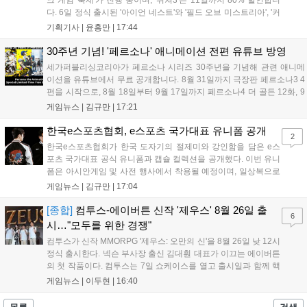
다. 6일 정식 출시된 '아이언 네스트'와 '필드 오브 미스트리아', '커
세어 코브'가 호평받고 있습니다. 한편, 7일 출시된 '마블 투혼'은
기획기사 |
윤홍만
|
17:44
태그 시스템에 대한 호불호가 갈리며 복합적 평가를 기록 중입니
다. 유비소프트의 '고스트리콘: 와일드랜드'는 7년 만의 대규모 업
30주년 기념! '페르소나' 애니메이션 전편 유튜브 방영
데이트 '라스트 라이츠'와 함께 95% 할인 중입니다....
세가퍼블리싱코리아가 페르소나 시리즈 30주년을 기념해 관련 애니메
이션을 유튜브에서 무료 공개합니다. 8월 31일까지 극장판 페르소나3 4
편을 시작으로, 8월 18일부터 9월 17일까지 페르소나4 더 골든 12화, 9
월 15일부터 10월 14일까지 페르소나5 시리즈가 순차 공개됩니다. 또한
게임뉴스 |
김규만
|
17:21
8월 16일까지 SNS를 통해 축하 메시지를 모집하며, 선정된 내용은 기념
영상 및 대형 전광판에 소개될 예정입니다....
한국e스포츠협회, e스포츠 국가대표 유니폼 공개
2
한국e스포츠협회가 한국 도자기의 절제미와 강인함을 담은 e스
포츠 국가대표 공식 유니폼과 캡슐 컬렉션을 공개했다. 이번 유니
폼은 아시안게임 및 사전 행사에서 착용될 예정이며, 일상복으로
구성된 컬렉션은 오는 8월 28일부터 골스튜디오 공식 홈페이지
게임뉴스 |
김규만
|
17:04
와 무신사, 오프라인 매장에서 판매된다. 다만 아시안게임 결선에
서는 대회 규정에 따라 별도의 유니폼을 착용할 계획이다....
[종합]
컴투스-에이버튼 신작 '제우스' 8월 26일 출
6
시…"모두를 위한 경쟁"
컴투스가 신작 MMORPG '제우스: 오만의 신'을 8월 26일 낮 12시
정식 출시한다. 넥슨 부사장 출신 김대훤 대표가 이끄는 에이버튼
의 첫 작품이다. 컴투스는 7일 쇼케이스를 열고 출시일과 함께 핵
심 콘텐츠, 유료화 정책, 운영 방향을 공개했다. 캐릭터명 선점은
게임뉴스 |
이두현
|
16:40
8월 13일 오후 8시 시작한다. '제우스: 오만의 신'은 최고신 제우스
의 오만으로 균열이...