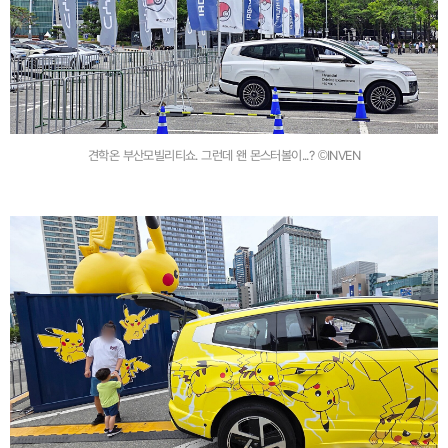
견학온 부산모빌리티쇼. 그런데 왠 몬스터볼이...? ©INVEN