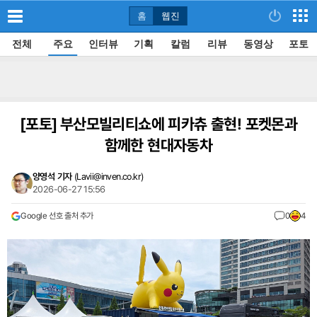
홈
웹진
전체
주요
인터뷰
기획
칼럼
리뷰
동영상
포토
[포토]
부산모빌리티쇼에 피카츄 출현! 포켓몬과
함께한 현대자동차
양영석 기자
(
Lavii@inven.co.kr
)
2026-06-27 15:56
Google 선호 출처 추가
0
4