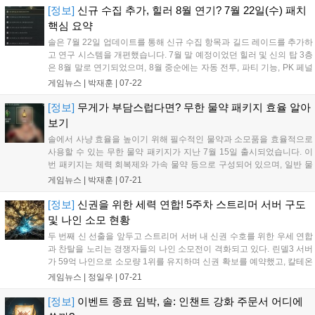
신의 탑 증표는 주간 입장 시간에 맞춰 진행해야 합니다. 장비 수집은 난
[정보]
신규 수집 추가, 힐러 8월 연기? 7월 22일(수) 패치
이도가 높으므로 엘의 공격 팔찌 등 효율적인 항목을 우선 공략하는 것
핵심 요약
을 추천합니다....
솔은 7월 22일 업데이트를 통해 신규 수집 항목과 길드 레이드를 추가하
고 연구 시스템을 개편했습니다. 7월 말 예정이었던 힐러 및 신의 탑 3층
은 8월 말로 연기되었으며, 8월 중순에는 자동 전투, 파티 기능, PK 페널
티 개선이 적용될 예정입니다. 또한 8월 26일까지 영웅 스킬과 전설 장
게임뉴스 |
박재훈
|
07-22
신구 제작이 가능한 루테인의 스펙업 주문서가 포함된 기간 한정 패키지
를 판매합니다....
[정보]
무게가 부담스럽다면? 무한 물약 패키지 효율 알아
보기
솔에서 사냥 효율을 높이기 위해 필수적인 물약과 소모품을 효율적으로
사용할 수 있는 무한 물약 패키지가 지난 7월 15일 출시되었습니다. 이
번 패키지는 체력 회복제와 가속 물약 등으로 구성되어 있으며, 일반 물
약 대비 무게 효율과 나인 소모량을 개선해 사냥 편의성을 높여줍니다.
게임뉴스 |
박재훈
|
07-21
구매를 고민하는 계승자들을 위해 패키지 효율을 분석했으며, 각 패키지
는 계정당 2회까지 구매가 가능합니다....
[정보]
신권을 위한 세력 연합! 5주차 스트리머 서버 구도
및 나인 소모 현황
두 번째 신 선출을 앞두고 스트리머 서버 내 신권 수호를 위한 우세 연합
과 찬탈을 노리는 경쟁자들의 나인 소모전이 격화되고 있다. 린델3 서버
가 59억 나인으로 소모량 1위를 유지하며 신권 확보를 예약했고, 칼테온
1과 린델2 등이 뒤를 잇고 있다. 칼테온5는 다내꺼 연합이 세력을 확장
게임뉴스 |
정일우
|
07-21
하며 주도권을 잡았다. 이번 신 선출은 압도적인 물량 공세가 이어지는
가운데 각 서버별로 연임과 찬탈을 위한 치열한 경쟁이 펼쳐질 전망이
[정보]
이벤트 종료 임박, 솔: 인챈트 강화 주문서 어디에
다....