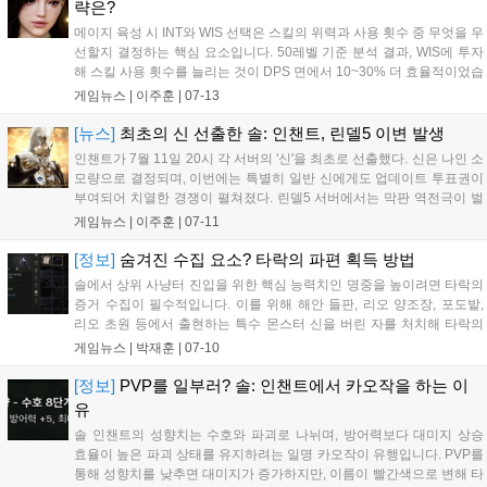
략은?
메이지 육성 시 INT와 WIS 선택은 스킬의 위력과 사용 횟수 중 무엇을 우
선할지 결정하는 핵심 요소입니다. 50레벨 기준 분석 결과, WIS에 투자
해 스킬 사용 횟수를 늘리는 것이 DPS 면에서 10~30% 더 효율적이었습
니다. 상위 사냥터 진입 전까지는 명중 문제보다 MP 회복이 중요하므로,
게임뉴스 |
이주훈
|
07-13
20초당 100~110의 MP 회복을 목표로 WIS에 우선 투자한 뒤 추후 INT
를 보완하는 전략을 추천합니다....
[뉴스]
최초의 신 선출한 솔: 인챈트, 린델5 이변 발생
인챈트가 7월 11일 20시 각 서버의 '신'을 최초로 선출했다. 신은 나인 소
모량으로 결정되며, 이번에는 특별히 일반 신에게도 업데이트 투표권이
부여되어 치열한 경쟁이 펼쳐졌다. 린델5 서버에서는 막판 역전극이 벌
어졌고 일부 서버는 선출이 지연되기도 했다. 향후 2주마다 신규 신이 선
게임뉴스 |
이주훈
|
07-11
출될 예정인 가운데, 주신과 절대신 선출 방식은 미정이며 유저들의 더
욱 치열한 경쟁이 예상된다....
[정보]
숨겨진 수집 요소? 타락의 파편 획득 방법
솔에서 상위 사냥터 진입을 위한 핵심 능력치인 명중을 높이려면 타락의
증거 수집이 필수적입니다. 이를 위해 해안 들판, 리오 양조장, 포도밭,
리오 초원 등에서 출현하는 특수 몬스터 신을 버린 자를 처치해 타락의
파편을 모아야 합니다. 해당 몬스터는 맵당 하나만 존재하고 리젠 시간
게임뉴스 |
박재훈
|
07-10
이 길어 점검 직후 등 사람이 적은 시간대를 공략하는 것이 좋습니다. 하
루에 두세 번 정도 여유를 갖고 사냥터를 순회하며 파편을 수집해 명중
[정보]
PVP를 일부러? 솔: 인챈트에서 카오작을 하는 이
과 대미지를 효율적으로 확보하시길 바랍니다....
유
솔 인챈트의 성향치는 수호와 파괴로 나뉘며, 방어력보다 대미지 상승
효율이 높은 파괴 상태를 유지하려는 일명 카오작이 유행입니다. PVP를
통해 성향치를 낮추면 대미지가 증가하지만, 이름이 빨간색으로 변해 타