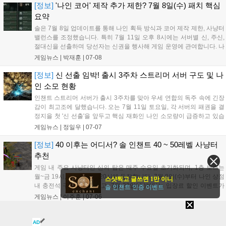
큼 자신의 캐릭터 상황과 부족한 스탯을 고려하여 전략적으로 장신구를
[정보]
'나인 코어' 제작 추가 제한? 7월 8일(수) 패치 핵심
선택해 효율적인 성장을 도모하시기 바랍니다....
요약
솔은 7월 8일 업데이트를 통해 나인 획득 방식과 코어 제작 제한, 사냥터
밸런스를 조정했습니다. 특히 7월 11일 오후 8시에는 서버별 신, 주신,
절대신을 선출하며 당선자는 신권을 행사해 게임 운영에 관여합니다. 나
인은 몬스터 처치 시 대미지 비례 확정 획득으로 바뀌었고, 나인 코어는
게임뉴스 |
박재훈
|
07-08
계정당 주간 5회 제작으로 제한되었습니다. 신의 탑 난이도는 상향되었
으며 칼테온 등 일부 필드 보상은 개선되었습니다....
[정보]
신 선출 임박! 출시 3주차 스트리머 서버 구도 및 나
인 소모 현황
인챈트 스트리머 서버가 출시 3주차를 맞아 우세 연합의 독주 속에 긴장
감이 최고조에 달했습니다. 오는 7월 11일 토요일, 각 서버의 패권을 결
정지을 첫 '신 선출'을 앞두고 핵심 재화인 나인 소모량이 급증하고 있습
니다. 현재 칼테온과 린델 서버별로 치열한 자본 대결이 펼쳐지는 가운
게임뉴스 |
정일우
|
07-07
데, 선출 당일 비축해 둔 나인이 대거 방출되며 판도가 뒤집힐지 여부에
많은 이들의 관심이 집중되고 있습니다....
[정보]
40 이후는 어디서? 솔 인챈트 40 ~ 50레벨 사냥터
추천
게임 내 주요 사냥터인 신의 탑은 매주 수요일 초기화되며, 1층 보스는
월~금 19시, 2층 보스는 20시에 등장합니다. 7월 8일(수)부터 나인 상점
스샷찍고 글쓰면 1만 이니
내 충전석 구매가 제한되고, 7월 22일(수)부터는 입장료 할인 이벤트가
솔 인챈트 인증 이벤트
종료되어 비용이 상승합니다. 이 외에도 저주받은 산맥, 야수 고개, 아르
게임뉴스 |
이주훈
|
07-06
타론 신전, 칼테온 숲 등 각 사냥터의 특징과 스펙에 맞는 효율적인 사냥
전략을 확인하여 다이아와 아이템을 확보하시기 바랍니다....
[정보]
신의 탑 오픈 1주차, 거래소 시세 살펴보기
1
AD