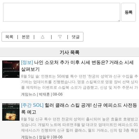
등록
목록
|
본문
|
△
|
▽
|
댓글
기사 목록
[정보]
나인 소모처 추가 이후 시세 변동은? 거래소 시세
살펴보기
8월 5일 솔: 인챈트는 50레벨 특수 던전 '천궁의 성역'과 신규 수집을 추
가하는 업데이트를 진행했습니다. 영웅 스킬북으로 영웅 장비 선택 상자
를 제작하는 이벤트로 스킬북 소모가 급증했고, 신성 및 저주 주문서 가
격은 소폭 상승했습니다. 나인 코어 시세는 보합세를 유지 중이며, 신의
게임뉴스 |
박재훈
|
08-06
탑 관련 아이템은 사냥터 발견으로 가격이 안정화되었습니다. 상급 재료
수요는 늘었으나 일반 재료는 현상을 유지하고 있으며, 영웅 등급 장비
[주간 SOL]
힐러 클래스 스킬 공개! 신규 에피소드 사전등
와 무기는 서버별로 등락을 보이고 있습니다....
록 예고
8월 5일 신규 특수 던전 천궁의 성역이 출시되어 높은 효율로 호평받고
있습니다. 개발자 노트에 따르면 8월 말 대규모 업데이트인 에피소드 01
제네시스가 진행되며 신규 힐러 클래스, 월드 거래소, 신의 탑 3층 확장
등이 예고되었습니다. 또한 8일에는 신권 선출이 예정되어 있어 게임 내
게임뉴스 |
정일우
|
08-06