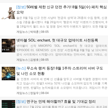
판도 변화가 예상되며, 사전 등록과 다양한 이벤트가 함께 진행 중입니
다....
[정보]
50레벨 제한 신규 던전 추가! 8월 5일(수) 패치 핵심
요약
솔은 8월 5일 신규 안전 사냥터 '천궁의 성역'과 26종의 수집 항목, 신권
스킬 2종을 출시했다. 8월 26일까지 '행운의 여정' 이벤트가 진행되며, 8
월 19일까지 월드 보스 및 영웅 장비 제작 이벤트가 열린다. 또한 8월 말
대규모 업데이트 'EPISODE 01 - GENESIS'를 통해 신규 클래스 힐러와
게임뉴스 |
박재훈
|
08-05
인터서버 신의 탑 3층, 월드 거래소, 변환 시스템을 선보일 예정이다....
넷마블 SOL: enchant, 첫 대규모 업데이트 사전등록
넷마블이 신작 MMORPG 'SOL: enchant'의 첫 대규모 업데이트
'EPISODE 01. GENESIS: 신의 전장' 사전등록을 8월 5일 낮 12시부터
공식 사이트에서 시작합니다. 업데이트에는 인터서버, 월드 거래소, 신
규 클래스 힐러 및 별자리 콘텐츠가 포함되며, 8월 26일 정식 적용됩니
게임뉴스 |
김병호
|
08-05
다. 사전등록 참여자에게는 희귀 영체 소환권 등 풍성한 보상이 제공될
예정입니다....
[뉴스]
무소속 랭커 등장! 8월 1주차 스트리머 서버 구도
및 나인 소모 현황
솔: 인챈트 서버의 세 번째 신 선출을 앞두고 서버별 치열한 경쟁이 이어
지고 있습니다. 린델3 서버는 52억 나인을 소모하며 압도적 1위를 기록
중인 반면, 린델5는 눈치싸움으로 소모량이 저조합니다. 게임사가 주관
하는 공개 구매 이벤트가 진행되는 가운데, 각 서버의 신권 향방은 이번
게임뉴스 |
정일우
|
08-04
주말 최종 결판날 예정입니다. 각 서버는 연임과 탈환을 위해 막판 자원
소모전을 펼치고 있습니다....
[정보]
연구는 언제 해야할까? 효율 및 기대값 정리
솔은 지난 7월 22일 패치를 통해 연구 시스템을 개편했습니다. 희귀 2레