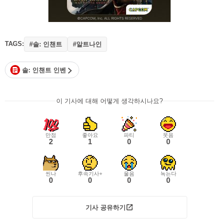
TAGS:
#솔: 인챈트
#알트나인
솔: 인챈트 인벤
이 기사에 대해 어떻게 생각하시나요?
만점
좋아요
파티
웃음
2
1
0
0
씬나
후속기사+
울음
녹는다
0
0
0
0
기사 공유하기