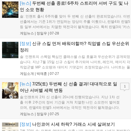
미니맵 확인 등 편의 기능을 개선하고 경험의 신전과 풍요의 신전 입장
[뉴스]
두번째 선출 종료! 6주차 스트리머 서버 구도 및 나
횟수를 일 1회로 제한했다....
인 소모 현황
솔: 인챈트 출시 6주차를 맞아 두 번째 신 선출이 완료되었습니다. 이번
선출에서는 기존 1위가 연임하는 양상이 주를 이뤘으나, 린델4와 린델5
등 일부 서버에서는 치열한 역전극이 펼쳐졌습니다. 특히 린델3의 '카스
왕no1'은 36억 나인을 소모하며 전 서버 1위의 압도적 기세를 보였습니
게임뉴스 |
정일우
|
07-28
다. 스트리머 서버 총 14곳에서 신이 교체된 가운데, 다음 선출을 향한 각
연합의 나인 소모 경쟁은 계속될 전망입니다....
[정보]
신규 스킬 먼저 배워야할까? 직업별 스킬 우선순위
정리
솔: 인챈트의 스펙업 핵심인 클래스별 스킬 효율과 우선순위가 공개되었
습니다. 지난 7월 15일 신규 스킬이 추가되며 나이트, 레인저, 메이지 각
직업군별 MP 소모량과 대미지 기댓값이 조정되었습니다. 나이트는 풀
스매쉬, 레인저는 미스틱 볼트, 메이지는 쿨타임 그룹을 고려한 전략적
게임소개 |
박재훈
|
07-27
선택이 중요합니다. 본인의 MP 회복량을 반드시 확인하고 추천 순서에
따라 스킬을 습득하여 효율적인 성장을 도모하시기 바랍니다....
[뉴스]
7/25(토) 두번째 신 선출 결과! 대대적으로 일
1
어난 서버별 세력 변동
솔:인챈트의 2차 신 선출이 20시에 진행되었습니다. 지난 1차 선
출 이후 2주간의 정비 기간을 거쳐 치열한 나인 소모전이 벌어졌
으며, 린델4와 린델5 서버에서는 극적인 역전극이 펼쳐졌습니다.
린델4의 '개나리'와 린델5의 '긴급상황'이 각각 신의 자리에 올랐
게임뉴스 |
정일우
|
07-25
고, 칼테온2, 4, 5는 기존 신이 연임에 성공했습니다. 향후 2주마
다 신규 신이 선출될 예정인 가운데, 주신과 절대신 선출 방식은
[정보]
나인코어 시세 하락? 거래소 시세 살펴보기
아직 공개되지 않아 세력 간의 나인 확보 경쟁은 더욱 치열해질