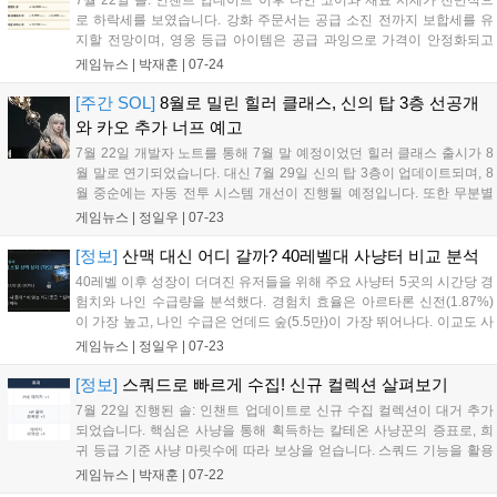
7월 22일 솔: 인챈트 업데이트 이후 나인 코어와 재료 시세가 전반적으
전망입니다....
로 하락세를 보였습니다. 강화 주문서는 공급 소진 전까지 보합세를 유
지할 전망이며, 영웅 등급 아이템은 공급 과잉으로 가격이 안정화되고
있습니다. 한편, 다음 주 신의 탑 3층이 신규 사냥터로 개방될 예정으로,
게임뉴스 |
박재훈
|
07-24
관련 아이템 수요 변화가 예상됩니다. 칼테온 3 서버에는 봉인된 1층 이
동석이 등장했으나 당장 큰 수요는 없을 것으로 보입니다....
[주간 SOL]
8월로 밀린 힐러 클래스, 신의 탑 3층 선공개
와 카오 추가 너프 예고
7월 22일 개발자 노트를 통해 7월 말 예정이었던 힐러 클래스 출시가 8
월 말로 연기되었습니다. 대신 7월 29일 신의 탑 3층이 업데이트되며, 8
월 중순에는 자동 전투 시스템 개선이 진행될 예정입니다. 또한 무분별
한 PK를 막기 위해 성향 단계별 페널티 강화와 NPC 상점 이용 제한 등
게임뉴스 |
정일우
|
07-23
추가 개편이 예고되었습니다. 이외에도 길드 레이드와 신의 시험장 이벤
트가 추가되었으며, 연구 시스템 개편과 신규 컬렉션 도입으로 스펙업
[정보]
산맥 대신 어디 갈까? 40레벨대 사냥터 비교 분석
경로가 확대되었습니다....
40레벨 이후 성장이 더뎌진 유저들을 위해 주요 사냥터 5곳의 시간당 경
험치와 나인 수급량을 분석했다. 경험치 효율은 아르타론 신전(1.87%)
이 가장 높고, 나인 수급은 언데드 숲(5.5만)이 가장 뛰어나다. 이교도 사
원은 나인 코어 파밍, 저주받은 숲은 보석 재료 수급, 칼테온 숲은 희귀
게임뉴스 |
정일우
|
07-23
스킬 획득에 유리하다. 본인의 목적에 맞춰 사냥터를 선택해 효율적인
성장을 도모하길 바란다....
[정보]
스쿼드로 빠르게 수집! 신규 컬렉션 살펴보기
7월 22일 진행된 솔: 인챈트 업데이트로 신규 수집 컬렉션이 대거 추가
되었습니다. 핵심은 사냥을 통해 획득하는 칼테온 사냥꾼의 증표로, 희
귀 등급 기준 사냥 마릿수에 따라 보상을 얻습니다. 스쿼드 기능을 활용
해 부캐릭터와 함께 사냥하면 요구 마릿수를 효율적으로 채울 수 있습니
게임뉴스 |
박재훈
|
07-22
다. 언데드 추가 대미지 및 PVE 명중 등 주요 스탯을 확보할 수 있으며,