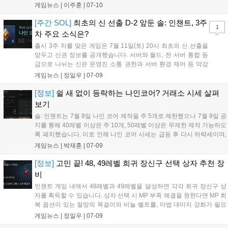
유저의 표적이 되기 쉽고 사망 시 아이템 소실 및 나인 약탈 등 큰 패널티
게임뉴스 |
이주훈
|
07-10
가 발생합니다. 45레벨 이상부터는 사망 페널티가 커지므로 주의가 필요
하며, 안전 지역을 제외한 곳에서 PVP가 가능합니다....
[주간 SOL]
최초의 신 선출 D-2 앞둔 솔: 인챈트, 3주
1
차 주요 소식은?
출시 3주 차를 맞은 게임은 7월 11일(토) 20시 최초의 신 선출을
앞두고 신권 정보를 공개했습니다. 서버와 월드, 전 서버 통합 등
급으로 나뉘는 신은 운영진 소통 권한과 서버 환경 제어 등 막강
한 권능을 행사합니다. 한편 나인 획득 방식이 기여도 비례 분배
게임뉴스 |
정일우
|
07-09
로 개편되었고, 나인 코어 제작 제한은 50레벨 이상 무제한으로
변경될 예정입니다. 또한 실패 확률 없이 +3 장신구를 제작하는
[정보]
쉴 새 없이 등락하는 나인코어? 거래소 시세 살펴
이벤트가 추가되었으며, 사냥터 난이도 완화로 성장 속도가 빨라
보기
짐에 따라 효율적인 장신구 세팅에 대한 유저들의 관심이 높습니
솔: 인챈트는 7월 8일 나인 코어 제작을 주 5개로 제한했으나 7월 9일 공
다....
지를 통해 40레벨 이상은 주 10개, 50레벨 이상은 무제한 제작 가능하도
록 패치했습니다. 이로 인해 나인 코어 시세는 급등 후 다시 하락세이며,
신의 탑 이벤트 종료로 재료 가격도 변동을 겪고 있습니다. 영웅 등급 아
게임뉴스 |
박재훈
|
07-09
이템은 서버별 편차가 크며, 주문서와 재료 가격은 전반적으로 하락하는
추세입니다....
[정보]
고민 끝! 48, 49레벨 희귀 장신구 선택 상자 추천 장
비
인챈트 게임 내에서 48레벨과 49레벨을 달성하면 각각 희귀 장신구 상
자를 획득할 수 있습니다. 상자 선택 시 MP 부족 해결을 원한다면 MP 회
복 옵션이 있는 절망의 목걸이와 비늘 벨트를, 마법 대미지 강화가 필요
하면 사제의 귀걸이와 야수의 벨트를 추천합니다. 명중이 부족한 경우
게임뉴스 |
정일우
|
07-09
집중의 귀걸이를 선택하는 것이 좋습니다. 후반부 레벨업이 느려지는 만