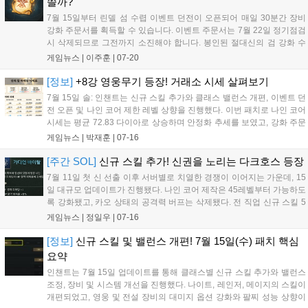
쓸까?
7월 15일부터 린델 섬 수렵 이벤트 던전이 오픈되어 매일 30분간 장비
강화 주문서를 획득할 수 있습니다. 이벤트 주문서는 7월 22일 정기점검
시 삭제되므로 그전까지 소진해야 합니다. 봉인된 절대신의 검 강화 수
집을 통해 영구 능력치를 얻는 것이 가장 효율적이며, 평균적인 운을 가
게임뉴스 |
이주훈
|
07-20
정할 때 +4에서 +6 강화까지 완료할 수 있습니다. 장비 강화 주문서(신
성) 제작은 비효율적이니 주의해야 합니다....
[정보]
+8강 영웅무기 등장! 거래소 시세 살펴보기
7월 15일 솔: 인챈트는 신규 스킬 추가와 클래스 밸런스 개편, 이벤트 던
전 오픈 및 나인 코어 제한 레벨 상향을 진행했다. 이번 패치로 나인 코어
시세는 평균 72.83 다이아로 상승하며 안정화 추세를 보였고, 강화 주문
서는 이벤트 영향으로 가격이 하락했다. 서버별 재료 가격 격차가 심화
게임뉴스 |
박재훈
|
07-16
되는 가운데 신의 탑 관련 아이템과 영웅 등급 장비의 시세 변동도 이어
지고 있다. 특히 린델 1 서버에 30만 다이아의 8강 소울 보우가 등장해
[주간 SOL]
신규 스킬 추가! 신권을 노리는 다크호스 등장
유저들의 이목이 쏠리고 있다....
7월 11일 첫 신 선출 이후 서버별로 치열한 경쟁이 이어지는 가운데, 15
일 대규모 업데이트가 진행됐다. 나인 코어 제작은 45레벨부터 가능하도
록 강화됐고, 카오 상태의 공격력 버프는 삭제됐다. 전 직업 신규 스킬 5
종 추가 및 장비 밸런스 조정이 이뤄졌으며, 특성 강화 시 추가 스탯이 부
게임뉴스 |
정일우
|
07-16
여된다. 22일까지 린델 섬 이벤트 던전이 열리며, 29일까지 효율적인 소
모품 패키지도 판매된다. 이번 패치는 경제 안정화와 클래스 개편에 초
[정보]
신규 스킬 및 밸런스 개편! 7월 15일(수) 패치 핵심
점을 맞췄다....
요약
인챈트는 7월 15일 업데이트를 통해 클래스별 신규 스킬 추가와 밸런스
조정, 장비 및 시스템 개선을 진행했다. 나이트, 레인저, 메이지의 스킬이
개편되었고, 영웅 및 전설 장비의 대미지 옵션 강화와 팔찌 성능 상향이