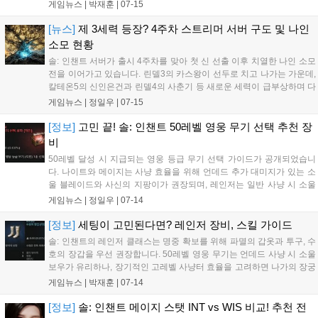
이뤄졌다. 또한 특성 스탯 추가 및 신권 성능이 대폭 개선되었다. 7월 22
게임뉴스 |
박재훈
|
07-15
일까지는 신규 이벤트 던전 '린델 섬 수렵'이 운영되며, 기존 '봉인된 절대
신의 검' 이벤트도 같은 기간까지 연장된다. 이 외에도 성향치 시스템 개
[뉴스]
제 3세력 등장? 4주차 스트리머 서버 구도 및 나인
편과 자동 전투 범위 설정 확대 등 유저 편의를 위한 다양한 개선 사항이
소모 현황
반영되었다....
솔: 인챈트 서버가 출시 4주차를 맞아 첫 신 선출 이후 치열한 나인 소모
전을 이어가고 있습니다. 린델3의 카스왕이 선두로 치고 나가는 가운데,
칼테온5의 신인은건과 린델4의 사춘기 등 새로운 세력이 급부상하며 다
크호스로 떠올랐습니다. 각 서버는 신권 유지와 탈환을 위해 다시 속도
게임뉴스 |
정일우
|
07-15
를 내고 있으며, 7월 11일 첫 선출 이후 다음 신권을 차지하기 위한 전략
적 경쟁이 더욱 가속화될 것으로 보입니다....
[정보]
고민 끝! 솔: 인챈트 50레벨 영웅 무기 선택 추천 장
비
50레벨 달성 시 지급되는 영웅 등급 무기 선택 가이드가 공개되었습니
다. 나이트와 메이지는 사냥 효율을 위해 언데드 추가 대미지가 있는 소
울 블레이드와 사신의 지팡이가 권장되며, 레인저는 일반 사냥 시 소울
보우가, 보스 및 PVP를 수행하는 라인 유저에게는 관통 효과가 있는 나
게임뉴스 |
정일우
|
07-14
가의 장궁이 추천됩니다. 고강화 리스크를 고려할 때 언데드 추가 대미
지 무기가 안정적인 선택지입니다....
[정보]
세팅이 고민된다면? 레인저 장비, 스킬 가이드
솔: 인챈트의 레인저 클래스는 명중 확보를 위해 파멸의 갑옷과 투구, 수
호의 장갑을 우선 권장합니다. 50레벨 영웅 무기는 언데드 사냥 시 소울
보우가 유리하나, 장기적인 고레벨 사냥터 효율을 고려하면 나가의 장궁
이 좋습니다. 스킬은 게일 샷 II, 디바인 비전, 가디언 크리티컬 I 순으로
게임뉴스 |
박재훈
|
07-14
배우며, 본인의 MP 회복량과 사냥터 특성에 맞춰 유동적으로 스킬을 운
용하는 것이 핵심입니다....
[정보]
솔: 인챈트 메이지 스탯 INT vs WIS 비교! 추천 전