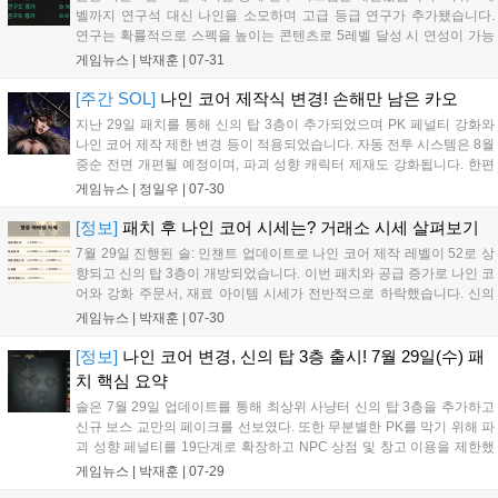
벨까지 연구석 대신 나인을 소모하며 고급 등급 연구가 추가됐습니다.
연구는 확률적으로 스펙을 높이는 콘텐츠로 5레벨 달성 시 연성이 가능
합니다. 효율적인 성장을 위해 희귀 등급 1레벨 연구를 우선 진행하여 무
게임뉴스 |
박재훈
|
07-31
기 대미지 +12를 확보하고, 이후 희귀 2레벨 연구를 추천합니다. 고급 연
구는 가성비가 낮으니 희귀 연구 완료 후 고려해야 하며, 희귀 등급 이하
[주간 SOL]
나인 코어 제작식 변경! 손해만 남은 카오
에는 연구석 사용이 불가하니 상품 구매 시 주의가 필요합니다....
지난 29일 패치를 통해 신의 탑 3층이 추가되었으며 PK 페널티 강화와
나인 코어 제작 제한 변경 등이 적용되었습니다. 자동 전투 시스템은 8월
중순 전면 개편될 예정이며, 파괴 성향 캐릭터 제재도 강화됩니다. 한편
8월 8일에는 서버 내 새로운 선출이 진행될 예정이며, 필드 보스 보상 강
게임뉴스 |
정일우
|
07-30
화와 함께 룬 선택 상자 제작 및 공개 구매 이벤트 등 다양한 편의성 개선
과 콘텐츠 업데이트가 함께 이루어지고 있습니다....
[정보]
패치 후 나인 코어 시세는? 거래소 시세 살펴보기
7월 29일 진행된 솔: 인챈트 업데이트로 나인 코어 제작 레벨이 52로 상
향되고 신의 탑 3층이 개방되었습니다. 이번 패치와 공급 증가로 나인 코
어와 강화 주문서, 재료 아이템 시세가 전반적으로 하락했습니다. 신의
탑 3층 이동 주문서 수요는 높지만, 영웅 아이템 매물은 오히려 감소했습
게임뉴스 |
박재훈
|
07-30
니다. 린델 3 서버는 특정 유저의 개입으로 나인 코어 시세가 100 다이아
로 고정되는 등 서버별로 시세 차이가 나타나고 있습니다....
[정보]
나인 코어 변경, 신의 탑 3층 출시! 7월 29일(수) 패
치 핵심 요약
솔은 7월 29일 업데이트를 통해 최상위 사냥터 신의 탑 3층을 추가하고
신규 보스 교만의 페이크를 선보였다. 또한 무분별한 PK를 막기 위해 파
괴 성향 페널티를 19단계로 확장하고 NPC 상점 및 창고 이용을 제한했
다. 나인 코어 제작 제한은 레벨별로 조정되었으며 재료 제작에 필요한
게임뉴스 |
박재훈
|
07-29
경험치 요구량이 두 배 증가했다. 이 외에도 매너 모드 설정 변경, 던전