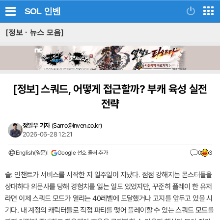
SOL
인벤
[정보 · 뉴스 모음]
[정보]
스쿼드, 어떻게 접근할까? 부캐 육성 실전
전략
정일우 기자
(
Sarro@inven.co.kr
)
2026-06-28 12:21
English(영문)
Google 선호 출처 추가
0
3
솔: 인챈트가 서비스를 시작한 지 일주일이 지났다. 점점 강해지는 몬스터들을
상대하다 의문사를 당해 경험치를 잃는 일도 있었지만, 꾸준히 플레이 한 유저
라면 이제 스쿼드 모드가 열리는 40레벨에 도달했거나 고지를 앞두고 있을 시
기다. 내 계정의 캐릭터들로 직접 파티를 맺어 플레이할 수 있는 스쿼드 모드를