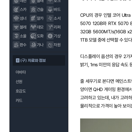
데헌
블래
호크
스카
건슬
바드
CPU의 경우 인텔 코어 Ultra 
섬너
알카
소서
5070 12GB와 RTX 5070
블레
데모
리퍼
32GB 5600MT/s(16GB x
소울
도화
기상
1TB 모델 중에 선택할 수 있다
환수
가나
차원
디스플레이 옵션의 경우 2가지를 
(구) 자료와 정보
밝기, 1ms 미만의 응답 속도 
아바타
줄 세우기로 본다면 메인스트
선원
양이면 QHD 게이밍 환경에
호감도
고려하고 있는데, 내가 고려하
카드
물리적으로 가격이 높아 보이는