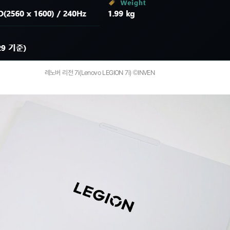
레노버 리전 7i(Lenovo LEGION 7i) ©INVEN