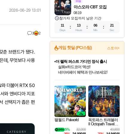
모집
아스오라 CBT 모집
2026-06-29 13:01
08.19
참가자 모집까지 남은 기간
11
13
06
19
Days
Hours
Min
Sec
3
2
게임 핫딜 (PC/스팀)
스토어+
 갖춘 브랜드가 됐다.
은데, 무엇보다 사용
베데스다 40주년 기념 할인 중!
베데스다의 명작들을
40주년 프로모션으로 만나보세요!
인벤게임즈 8월 특별 할인!
드래곤소드: 어웨이크닝 입점!
문명 7 특별 할인!
마블 투혼 파이팅 소울즈 정식출시!
귀무자: 검의 길 예약 판매 중!
비스트 오브 리인카네이션 정식 출시!
커세어 코브 출시 기념 할인!
더 렐릭 퍼스트 가디언 정식 출시
캡콤 프렌차이즈 할인 진행 중!
캡콤 일부 상품 상시 할인
스타워즈 은하계 레이서
로블록스 기프트 카드 공식 입점
인기 퍼블리셔 모음!
스팀으로 만나는 드래곤소드!
조선&고려 DLC 출시 예정
마블 히어로 총 출동&화려한 격투!
10% 할인과
게임프릭 신작 IP
해적'섬'을 발전시키자!
설화x하드코어 액션!
몬헌, 바하 등 인기 IP를
몬헌 와일즈 & 드래곤즈 도그마2
인벤게임즈에서 10% 추가 적립
Robux를 가장 안전하고
와 더불어 RTX 50
최대 90% 할인가를 만나보세요!
네이버혜택과 함께 만나보세요!
50%할인&추가 적립까지!
네이버 포인트 혜택까지!
이니&베니 혜택까지!
네이버 혜택가와 함께 예약하세요!
할인&네이버혜택으로 만나보세요!
네이버페이 혜택과 만나보세요!
할인가에 만나보세요!
일부 에디션 상시 할인!
혜택으로 예약 판매 중
편안하게 충전하세요
세서와 엔비디아 지포
서 선택지가 좁은 편
팰월드 Palworld
옥토패스 트래블러
II Octopath Traveler I
I
5%
32,000
49,800