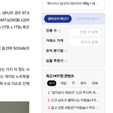
멕시카나 닭꼬치 데리야끼 400g + 매콤숯불 450g (100g당 2,410원)
다. GPU의 경우 RTX
경매 손익 계산기
거래 수수료 계산기
T/s(16GB x2)와
(1TB x 1TB) 혹은
인원 수
거래소 가격
 옵션에 500nits의
손익 분기점
입찰 추천가
는 거지 저 정도 사
최근 HOT한 콘텐츠
가는 게이밍 노트북을
체 수요 이슈로 인해
로아
게임
IT
유머
연예
1
"생각보다 재밌네" 신규 주사위 게임 티카투카 호평
2
신규 남요즈 클래스는 차원술사! 6월 20일 로아온 썸머 정리
3
쉽고 강한 세팅은? 차원술사 주요 빌드와 스킬 코드