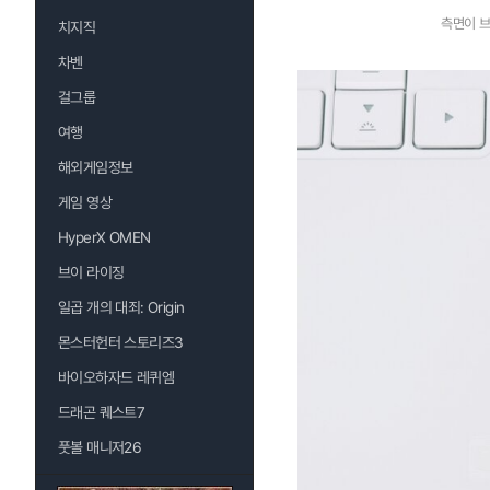
측면이 브
치지직
차벤
걸그룹
여행
해외게임정보
게임 영상
HyperX OMEN
브이 라이징
일곱 개의 대죄: Origin
몬스터헌터 스토리즈3
바이오하자드 레퀴엠
드래곤 퀘스트7
풋볼 매니저26