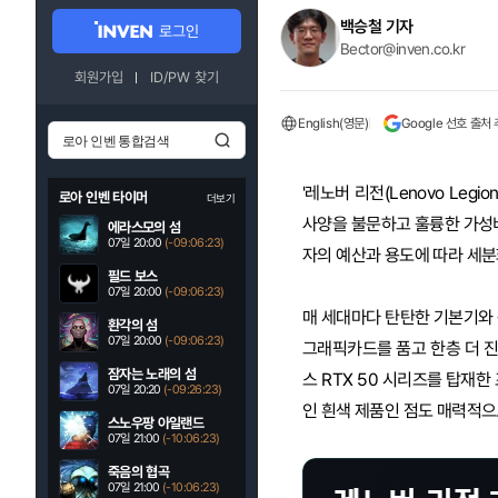
백승철 기자
로그인
Bector@inven.co.kr
회원가입
ID/PW 찾기
English(영문)
Google 선호 출처
'레노버 리전(Lenovo Le
로아 인벤 타이머
더보기
사양을 불문하고 훌륭한 가성
에라스모의 섬
07일 20:00
(-09:06:21)
자의 예산과 용도에 따라 세분
필드 보스
07일 20:00
(-09:06:21)
매 세대마다 탄탄한 기본기와 
환각의 섬
07일 20:00
(-09:06:21)
그래픽카드를 품고 한층 더 
잠자는 노래의 섬
스 RTX 50 시리즈를 탑재
07일 20:20
(-09:26:21)
인 흰색 제품인 점도 매력적으
스노우팡 아일랜드
07일 21:00
(-10:06:21)
죽음의 협곡
07일 21:00
(-10:06:21)