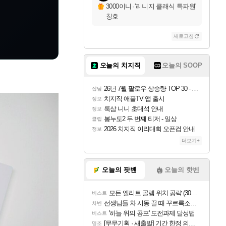
3000이니
·
'리니지 클래식 특파원'
칭호
새로고침
오늘의 치지직
오늘의 SOOP
26년 7월 팔로우 상승량 TOP 30 - 월간 치지직
잡담
치지직 애플TV 앱 출시
정보
룩삼 니니 초대석 안내
정보
봉누도2 두 번째 티저 - 일상
클립
2026 치지직 이리대회 오픈컵 안내
정보
더보기+
오늘의 팟벤
오늘의 핫벤
모든 엘리트 골렘 위치 공략 (30개) - 방랑 결투가
비스트
선생님들 차 시동 끌 때 꾸르륵소리나는데
차벤
'하늘 위의 공포' 도전과제 달성법
비스트
[무무기획 · 새출발] 기간 한정 의뢰 이벤트
명조