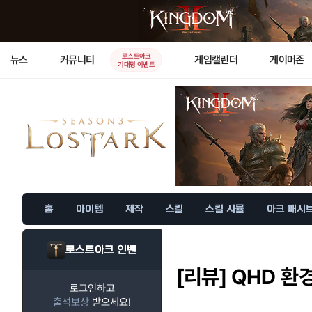
로스트아크
뉴스
커뮤니티
게임캘린더
게이머존
기대평 이벤트
홈
아이템
제작
스킬
스킬 시뮬
아크 패시
로스트아크 인벤
[리뷰]
QHD 환경
로그인하고
출석보상
받으세요!