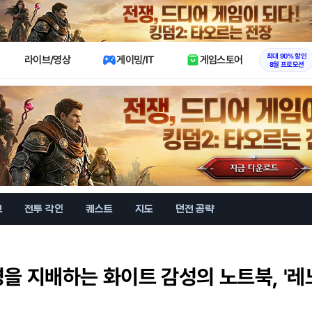
X
최대 90% 할인
라이브/영상
게이밍/IT
게임스토어
8월 프로모션
브
전투 각인
퀘스트
지도
던전 공략
을 지배하는 화이트 감성의 노트북, '레노