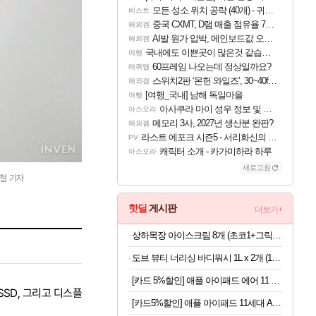
모든 성소 위치 공략 (40개) - 귀환한 영혼 도전과제
비스트
중국 CXMT, D램 매출 점유율 7%…글로벌 4위로 부상
해외겜
AI발 원가 압박, 메인보드값 오르나
해외겜
국내에도 이쁜곳이 많은것 같습니다
여행
60프레임 나오는데 정상일까요?
레퀴엠
스위치2판 ‘몬헌 와일즈’, 30~40fps 목표 추정
해외겜
[여행_국내] 남해 독일마을
여행
아사쿠라 마이 성우 정보 및 주요 필모
아스오라
메모리 3사, 2027년 생산분 완판?
해외겜
라스트 에포크 시즌5 - 서리화신의 분노 티저
PV
캐릭터 소개 - 카가미하라 하루
아스오라
새로고침
승철 기자
핫딜
게시판
더보기+
상하목장 아이스크림 8개 (초코1+그릭요거트3+파르페4)
도브 뷰티 너리싱 바디워시 1L x 2개 (1개당 6,800원)
[카드 5%할인] 애플 아이패드 에어 11 M4 WiFi 스페이스 그레이, 128GB, WiFi전용
SSD, 그리고 디스플
[카드5%할인] 애플 아이패드 11세대 A16 WiFi 실버, 256GB, WiFi전용