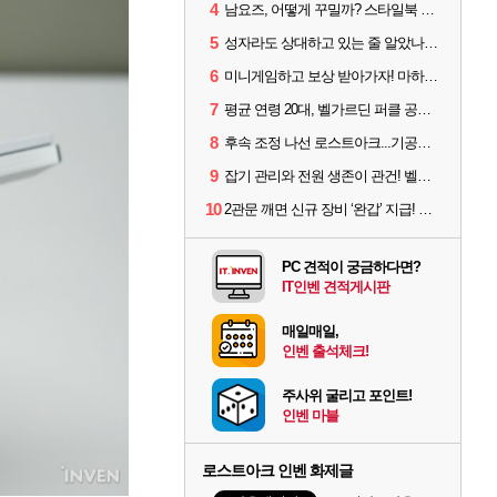
4
남요즈, 어떻게 꾸밀까? 스타일북 인기 차원술사 커스터마이즈
5
성자라도 상대하고 있는 줄 알았나? 벨가르딘 이모저모
6
미니게임하고 보상 받아가자! 마하라카 썸머 캠프 할 일은?
7
평균 연령 20대, 벨가르딘 퍼클 공대 '영로티'를 만나다
8
후속 조정 나선 로스트아크...기공사, 차원술사 하향
9
잡기 관리와 전원 생존이 관건! 벨가르딘 유물 칭호 획득방법 정리
10
2관문 깨면 신규 장비 ‘완갑’ 지급! 그림자 레이드 벨가르딘 공개
PC 견적이 궁금하다면?
IT인벤 견적게시판
매일매일,
인벤 출석체크!
주사위 굴리고 포인트!
인벤 마블
로스트아크 인벤 화제글