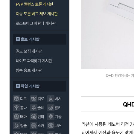
PVP 밸런스 토론 게시판
이슈 토론 버그 제보 게시판
로스트아크 바란다 게시판
홍보 게시판
길드 모집 게시판
레이드 파티찾기 게시판
방송 홍보 게시판
QHD 환경에서는 차고
직업 게시판
디트
워로
버서
QHD
홀나
슬레
발키
배마
인파
기공
리뷰에 사용된 레노버 리전 7i
창술
스커
브커
레이까지 예산과 용도에 맞게 