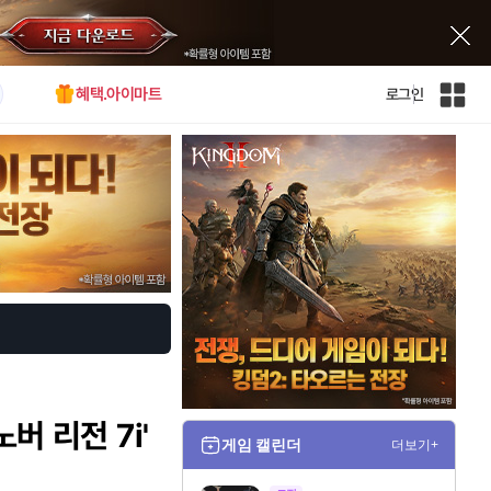
혜택.아이마트
로그인
인
벤
전
체
사
이
트
맵
버 리전 7i'
게임 캘린더
더보기+