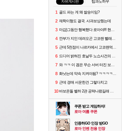
자유게시판
팁과노하우
1
골드 파는 게 왜 쌀숭이임?
2
재학이형도 결국. 사과보상줬는데
3
마감)그동안 행복했다 로아야!!! 현생살러간다!!!
4
깐부가 지인 데려오곤 고코랜 빨래질 해놓고선 저격하네 ㅋㅋ
5
근데 5천점이 나르카에서 고코랜먹는게 그렇게잘못된거임?
6
드디어 밝혀진 호날두 노쇼사건의 진실 ㅁㅊㄷㄷㄷㄷ
7
와 ㅋㅋ 이 겜은 무슨 서버 터진 보상을 숙제로 주냐 ㅋㅋ
8
화낫는데 약속 지켜야됨? ㅋㅋㅋㅋ 어이없네
9
근데 경매 서운한건 그렇다치고
10
바보온돌 벨하 2관 공략나왔길래 보는데
쿠폰 받고 게임하자!
로아 여름 쿠폰
인증하GO 인장 받GO
로아 인벤 전용 인장