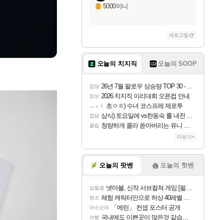
5000이니
새로고침
오늘의 치지직
오늘의 SOOP
26년 7월 팔로우 상승량 TOP 30 - 월간 치지직
잡담
2026 치지직 이리대회 오픈컵 안내
정보
초ㅇㅎ) 수녀 코스프레 제로투
ㅗㅜㅑ
삼식) 토요일에 vs한동숙 롤 내전 예정
잡담
청량하게 콜라 쏟아버리는 유니 ㅋㅋㅋ
클립
더보기+
오늘의 팟벤
오늘의 핫벤
넷마블, 신작 서브컬쳐 게임 [펄 인 블루] 티저 사이트 오픈
섭컬겜
체험 캐릭터만으로 허상 40레벨 하이와티아 5분 컷!｜에이메스·린네·모니에 명함
명조
「에린」 컨셉 포스터 공개
아스오라
국내에도 이쁜곳이 많은것 같습니다
여행