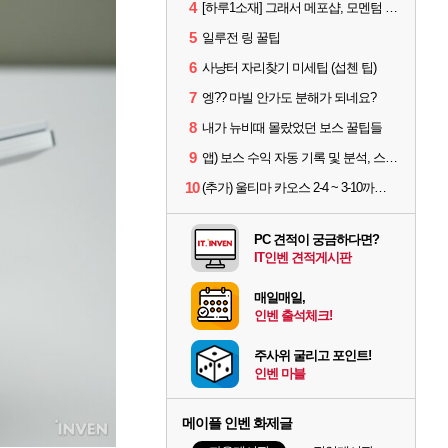
4
[하루1소재] 그래서 메포샵, 모멘텀 효율 얼마나 좋음?
5
일루전 링 꿀팁
6
사냥터 자리찾기 미세팁 (섭첸 팁)
7
엥?? 마빌 안가도 분해가 되네요?
8
내가 뉴비때 몰랐었던 보스 꿀팁들
9
앱) 보스 수익 자동 기록 및 분석, 스케줄러 알림
10
(추가) 울티마 카오스 2-4 ~ 3-10까지 공략 스펙 및 팁 공유
PC 견적이 궁금하다면?
IT인벤 견적게시판
매일매일,
인벤 출석체크!
주사위 굴리고 포인트!
인벤 마블
메이플 인벤 화제글