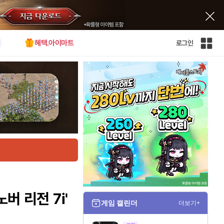
혜택.아이마트
로그인
인
벤
전
체
사
이
트
맵
버 리전 7i'
게임 캘린더
더보기+