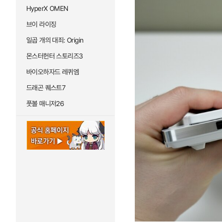
HyperX OMEN
브이 라이징
일곱 개의 대죄: Origin
몬스터헌터 스토리즈3
바이오하자드 레퀴엠
드래곤 퀘스트7
풋볼 매니저26