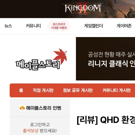
로스트아크
뉴스
커뮤니티
게임캘린더
게이머존
기대평 이벤트
홈
직업 게시판
정보 공유 게시판
커뮤니티 게시판
메이플스토리 인벤
[리뷰]
QHD 환경
로그인하고
출석보상
받으세요!