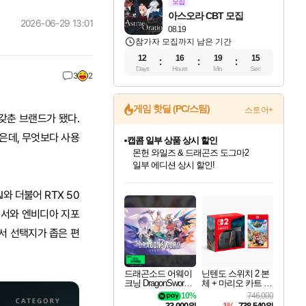
모집
아스오라 CBT 모집
2026-06-29 13:01
08.19
참가자 모집까지 남은 기간
12
16
19
14
Days
Hours
Min
Sec
3
2
게임 핫딜 (PC/스팀)
스토어+
 갖춘 브랜드가 됐다.
은데, 무엇보다 사용
캡콤 일부 상품 상시 할인
몬헌 와일즈 & 드래곤즈 도그마2
일부 에디션 상시 할인!
인벤게임즈 8월 특별 할인!
드래곤소드: 어웨이크닝 입점!
문명 7 특별 할인!
귀무자: 검의 길 예약 판매 중!
비스트 오브 리인카네이션 정식 출시!
커세어 코브 출시 기념 할인!
더 렐릭 퍼스트 가디언 정식 출시
베데스다 40주년 기념 할인 중!
마블 투혼 파이팅 소울즈 예약 판매 중!
캡콤 프렌차이즈 할인 진행 중!
스타워즈 은하계 레이서
로블록스 기프트 카드 공식 입점
인기 퍼블리셔 모음!
스팀으로 만나는 드래곤소드!
조선&고려 DLC 출시 예정
10% 할인과
게임프릭 신작 IP
해적'섬'을 발전시키자!
설화x하드코어 액션!
베데스다의 명작들을
마블 히어로 총 출동&화려한 격투!
몬헌, 바하 등 인기 IP를
인벤게임즈에서 10% 추가 적립
Robux를 가장 안전하고
와 더불어 RTX 50
최대 90% 할인가를 만나보세요!
네이버혜택과 함께 만나보세요!
50%할인&추가 적립까지!
이니&베니 혜택까지!
네이버 혜택가와 함께 예약하세요!
할인&네이버혜택으로 만나보세요!
네이버페이 혜택과 만나보세요!
40주년 프로모션으로 만나보세요!
네이버 포인트 혜택까지!
할인가에 만나보세요!
혜택으로 예약 판매 중
편안하게 충전하세요
세서와 엔비디아 지포
서 선택지가 좁은 편
드래곤소드 어웨이
닌텐도 스위치 2 본
크닝 DragonSword A
체 + 마리오 카트 월
wakening
드
10%
746,000