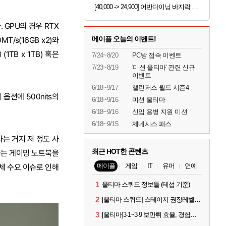
[40,000 -> 24,900] 어반다이닝 바지락 술찜 파스타 밀키트 819g x 2개
다. GPU의 경우 RTX
메이플 오늘의 이벤트!
T/s(16GB x2)와
(1TB x 1TB) 혹은
7/24~8/20
PC방 접속 이벤트
7/23~8/19
'미션 울티마' 관련 신규
이벤트
6/18~9/17
챌린저스 월드 시즌4
 옵션에 500nits의
6/18~9/16
미션 울티마
6/18~9/16
신입 용병 지원 미션
6/18~9/15
제네시스 패스
는 거지 저 정도 사
최근 HOT한 콘텐츠
가는 게이밍 노트북을
메이플
게임
IT
유머
연예
체 수요 이슈로 인해
1
울티마 스쿼드 정보들 (테섭 기준)
2
[울티마 스쿼드] 스테이지 권장레벨, 잠재옵션표, 스킬퍼뎀, 장비 리스트 및 능력치 공유
3
[울티마]3-1~3-9 보만튀 효율, 경험치 공략 및 소소한 컨트롤 팁