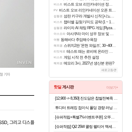
비스트 오브 리인카네이션 정보/공략글 모음
비스트
비스트 오브 리인카네이션 오픈 트레일러
PV
섬란 카구라 개발사 신작 [시노비 넥서스] 연내 출시 예정
섭컬겜
챕터별 길찾기/지도 공략 (1 ~ 12장)
비스트
라이자 AI 채팅 RPG 게임 [RyzaChat: AI] 공개
섭컬겜
아사쿠라 마이 성우 정보 및 주요 필모
아스오라
동해바다 추암해수욕장
여행
스위치2판 ‘몬헌 와일즈’, 30~40fps 목표 추정
해외겜
테스트 때는 로비에 온라인 기능이 있는데
리밋제로
게임 시작 전 추천 설정
비스트
메모리 3사, 2027년 생산분 완판?
해외겜
새로고침
승철 기자
핫딜
게시판
더보기+
[12,900 -> 8,350] 진도담은 찹쌀전복죽 밀키트 120g
투디터 트레킹 접이식 폴딩 경량 러닝 편광 선글라스 마라톤 가벼운 운전 자외선차단
[슈퍼적립+특별7%이벤트쿠폰] 오뚜기 참깨라면 큰컵라면 110g, 12개 [원산지:상세설명에 표시]
SSD, 그리고 디스플
[슈퍼적립] Qi2 25W 쿨링 펠티어 맥세이프 차량용 핸드폰 거치대 고속 무선 충전기 EV25MFAQ