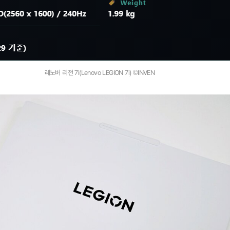
레노버 리전 7i(Lenovo LEGION 7i) ©INVEN