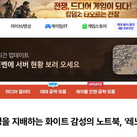
X
최대 90% 할인
라이브/영상
게이밍/IT
게임스토어
8월 프로모션
미디어 갤러리
레테 공략 모음
메이플 인벤 공략 모음
을 지배하는 화이트 감성의 노트북, '레노