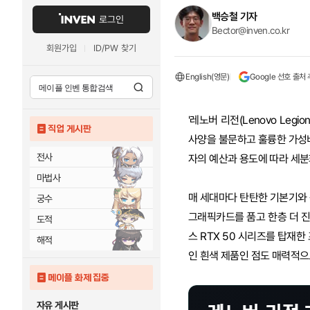
백승철 기자
로그인
Bector@inven.co.kr
회원가입
ID/PW 찾기
English(영문)
Google 선호 출처
'레노버 리전(Lenovo Le
직업 게시판
사양을 불문하고 훌륭한 가성
전사
자의 예산과 용도에 따라 세분
마법사
매 세대마다 탄탄한 기본기와 
궁수
그래픽카드를 품고 한층 더 
도적
스 RTX 50 시리즈를 탑재
해적
인 흰색 제품인 점도 매력적으
메이플 화제 집중
자유 게시판