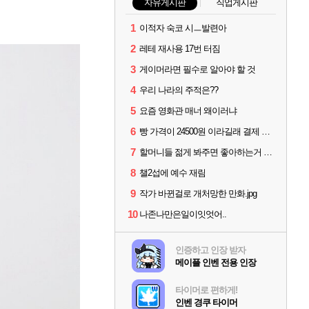
자유게시판
직업게시판
1
이적자 숙코 시ㅡ발련아
2
레테 재사용 17번 터짐
3
게이머라면 필수로 알아야 할 것
4
우리 나라의 주적은??
5
요즘 영화관 매너 왜이러냐
6
빵 가격이 24500원 이라길래 결제 취소하고 나왔다
7
할머니들 젊게 봐주면 좋아하는거 아니었냐?
8
챌2섭에 예수 재림
9
작가 바뀐걸로 개처망한 만화.jpg
10
나존나만은일이잇엇어..
인증하고 인장 받자
메이플 인벤 전용 인장
타이머로 편하게!
인벤 경쿠 타이머