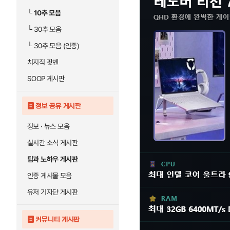
└
10추 모음
└
30추 모음
└
30추 모음 (인증)
치지직 팟벤
SOOP 게시판
정보 공유 게시판
정보 · 뉴스 모음
실시간 소식 게시판
팁과 노하우 게시판
인증 게시물 모음
유저 기자단 게시판
커뮤니티 게시판