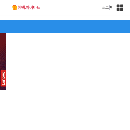
혜택.아이마트
로그인
인
벤
전
체
사
이
트
맵