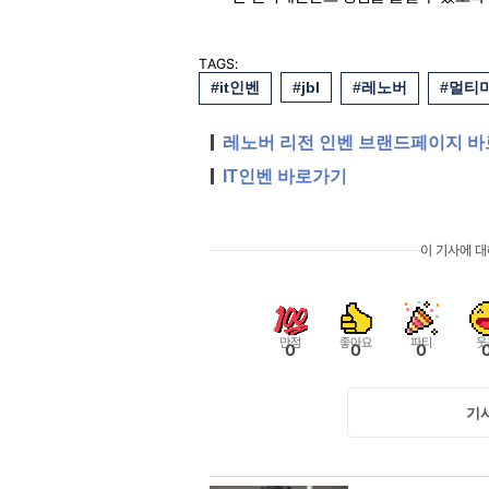
TAGS:
#it인벤
#jbl
#레노버
#멀티
레노버 리전 인벤 브랜드페이지 
IT인벤 바로가기
이 기사에 
만점
좋아요
파티
웃
0
0
0
기