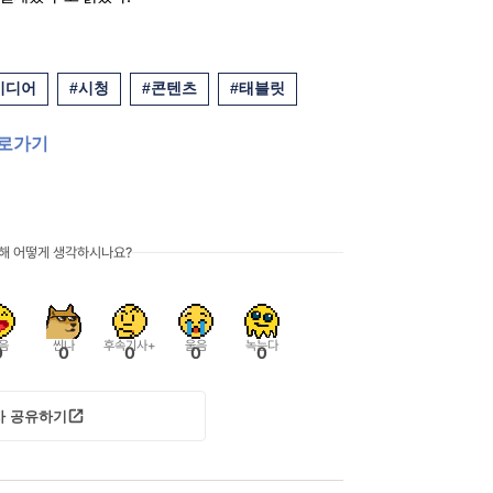
미디어
#시청
#콘텐츠
#태블릿
바로가기
대해 어떻게 생각하시나요?
음
씬나
후속기사+
울음
녹는다
0
0
0
0
0
사 공유하기