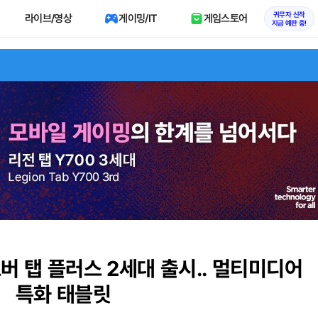
귀무자 신작
라이브/영상
게이밍/IT
게임스토어
지금 예판 중!
노버 탭 플러스 2세대 출시.. 멀티미디어
특화 태블릿