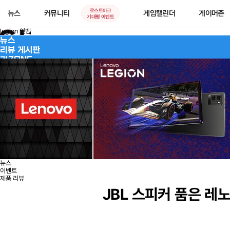
로스트아크
뉴스
커뮤니티
게임캘린더
게이머존
기대평 이벤트
legion 인벤
뉴스
리뷰 게시판
리ZONE
제품정보
온라인 스토어
뉴스
이벤트
제품 리뷰
JBL 스피커 품은 레