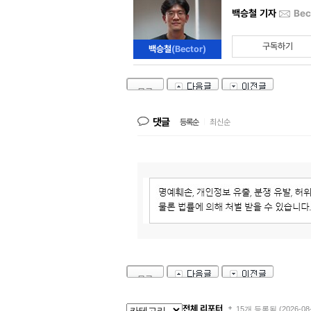
백승철 기자
Bec
구독하기
백승철
(Bector)
목록
댓글
등록순
|
최신순
목록
전체 리포터
15개 등록됨 (2026-08-0