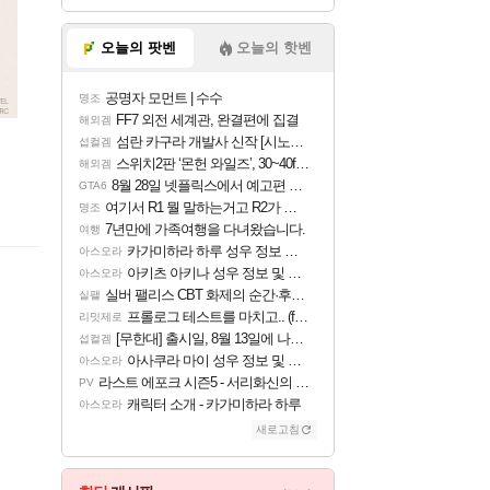
오늘의 팟벤
오늘의 핫벤
공명자 모먼트 | 수수
명조
FF7 외전 세계관, 완결편에 집결
해외겜
섬란 카구라 개발사 신작 [시노비 넥서스] 연내 출시 예정
섭컬겜
스위치2판 ‘몬헌 와일즈’, 30~40fps 목표 추정
해외겜
8월 28일 넷플릭스에서 예고편 공개 예정
GTA6
여기서 R1 뭘 말하는거고 R2가 뭘말하는걸까요?
명조
7년만에 가족여행을 다녀왔습니다.
여행
카가미하라 하루 성우 정보 및 주요 필모
아스오라
아키츠 아키나 성우 정보 및 주요 필모
아스오라
실버 팰리스 CBT 화제의 순간·후기 모음
실팰
프롤로그 테스트를 마치고.. (feat. 리아)
리밋제로
[무한대] 출시일, 8월 13일에 나오나
섭컬겜
아사쿠라 마이 성우 정보 및 주요 필모
아스오라
라스트 에포크 시즌5 - 서리화신의 분노 티저
PV
캐릭터 소개 - 카가미하라 하루
아스오라
새로고침