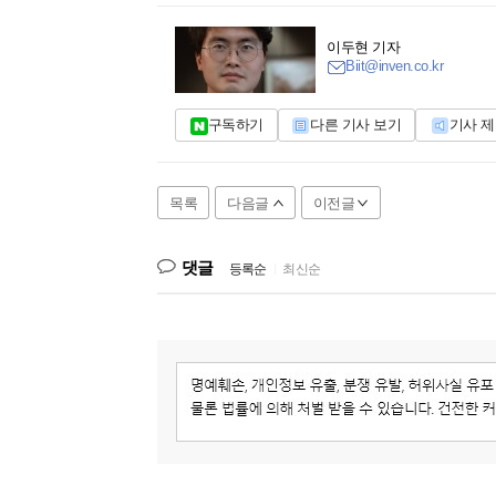
이두현 기자
Biit@inven.co.kr
구독하기
다른 기사 보기
기사 
목록
다음글
이전글
댓글
등록순
|
최신순