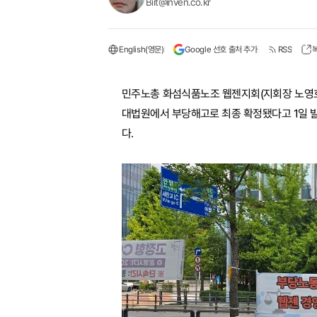
Biit@inven.co.kr
English(영문)
Google 선호 출처 추가
RSS
민주노총 화섬식품노조 웹젠지회(지회장 노영호
대법원에서 부당해고로 최종 확정됐다고 1일 발
다.