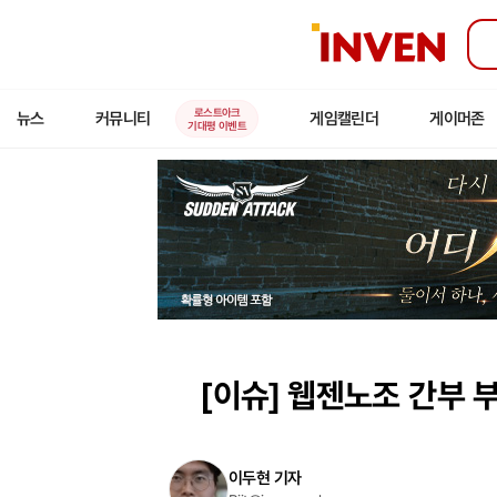
인
벤
로스트아크
뉴스
커뮤니티
게임캘린더
게이머존
기대평 이벤트
[이슈]
웹젠노조 간부 부
이두현 기자