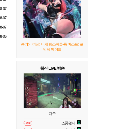
7
리듬 천국 미라클 스타즈
2
8-07
8
헤일로: 캠페인 이볼브드
2
8-07
8-07
9
캡틴 츠바사 2 월드 파이터즈
8-06
승리의 여신: 니케 팀스파클-륨 마스트: 로
망틱 메이드
10
레고 배트맨: 레거시 오브 더 다크 나이트
웹진 LIVE 방송
다주
소풍왔니
LIVE