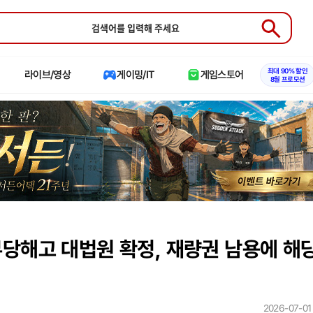
Submit
최대 90% 할인
라이브/영상
게이밍/IT
게임스토어
8월 프로모션
당해고 대법원 확정, 재량권 남용에 해
2026-07-01