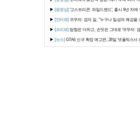
▶
[동영상]
'고스트리콘: 와일드랜드', 출시 9년 차에 무
▶
[인터뷰]
귀무자: 검의 길, "누구나 일섬의 쾌감을
▶
[프리뷰]
탐험은 더하고, 손맛은 그대로 '귀무자: 검
▶
[뉴스]
GTA6 신규 확장 예고편, 28일 '넷플릭스서 최