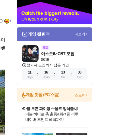
너
0
1
게임 캘린더
더보기+
분이
정했
모집
아스오라 CBT 모집
08.19
참가자 모집까지 남은 기간
11
16
13
35
Days
Hours
Min
Sec
게임 핫딜 (PC/스팀)
스토어+
마블 투혼 파이팅 소울즈 정식출시!
마블 히어로 총 출동&화려한 격투!
네이버 포인트 혜택까지!
인벤게임즈 8월 특별 할인!
드래곤소드: 어웨이크닝 입점!
문명 7 특별 할인!
귀무자: 검의 길 예약 판매 중!
비스트 오브 리인카네이션 정식 출시!
커세어 코브 출시 기념 할인!
더 렐릭 퍼스트 가디언 정식 출시
베데스다 40주년 기념 할인 중!
캡콤 프렌차이즈 할인 진행 중!
캡콤 일부 상품 상시 할인
스타워즈 은하계 레이서
로블록스 기프트 카드 공식 입점
인기 퍼블리셔 모음!
스팀으로 만나는 드래곤소드!
조선&고려 DLC 출시 예정
10% 할인과
게임프릭 신작 IP
해적'섬'을 발전시키자!
설화x하드코어 액션!
베데스다의 명작들을
몬헌, 바하 등 인기 IP를
몬헌 와일즈 & 드래곤즈 도그마2
인벤게임즈에서 10% 추가 적립
Robux를 가장 안전하고