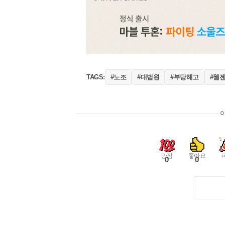
#노조
#대법원
#부당해고
#웹
TAGS:
만점
좋아요
0
0