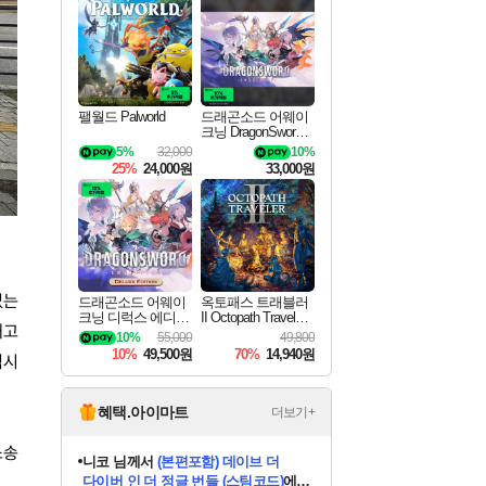
최대 90% 할인가를 만나보세요!
네이버혜택과 함께 만나보세요!
50%할인&추가 적립까지!
이니&베니 혜택까지!
네이버 혜택가와 함께 예약하세요!
할인&네이버혜택으로 만나보세요!
네이버페이 혜택과 만나보세요!
40주년 프로모션으로 만나보세요!
할인가에 만나보세요!
일부 에디션 상시 할인!
혜택으로 예약 판매 중
편안하게 충전하세요
팰월드 Palworld
드래곤소드 어웨이
크닝 DragonSword A
wakening
5%
32,000
10%
25%
24,000원
33,000원
없는
드래곤소드 어웨이
옥토패스 트래블러
크닝 디럭스 에디션
II Octopath Traveler I
해고
DragonSword Awake
I
10%
55,000
49,800
ning Deluxe Edition
10%
49,500원
70%
14,940원
역시
혜택.아이마트
더보기+
소송
니코
님께서
(본편포함) 데이브 더
다이버 인 더 정글 번들 (스팀코드)
에