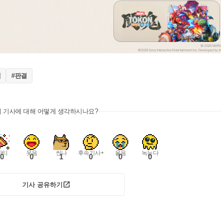
젠
#판결
이 기사에 대해 어떻게 생각하시나요?
파티
웃음
씬나
후속기사+
울음
녹는다
0
0
1
0
0
0
기사 공유하기