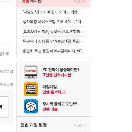
핫딜
게시판
더보기+
[내일도착] 스카이 윈드 와이드 빅팬 접이식 선풍기, 카키, 3개
상하목장 아이스크림 초코, 474ml, 1개 + 프로즌 그릭요거트, 350ml, 3종 + 바이오 요거트 파르페, 220ml, 4개
[10,000명 선착순] 듀오덤 밴드 혼합형 8매
득근파티 스팀 통 닭가슴살, 6종 혼합, 100g, 30팩
한경희 무선 폴딩 에어써큘레이터, HC-120F, 아이보리, 1개
맨위로
PC 견적이 궁금하다면?
새로고침
IT인벤 견적게시판
새로고침
매일매일,
인벤 출석체크!
주사위 굴리고 포인트!
록
인벤 마블
인벤 게임 평점
더보기+