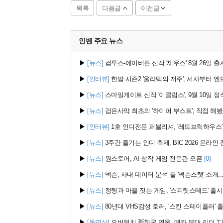
목록
다음글
이전글
인벤 주요
뉴스
▶
[뉴스]
컴투스-에이버튼 신작 '제우스' 8월 26일 출
▶
[인터뷰]
한밤 시즌2 '울라텍의 저주', 서사부터 엔
▶
[뉴스]
스마일게이트 신작 '이클립스', 9월 10일 정
▶
[뉴스]
검은사막 최초의 '하이퍼 부스트', 직접 해
▶
[인터뷰]
1호 인디전문 퍼블리셔, '레드브릭하우스'
▶
[뉴스]
3주간 즐기는 인디 축제, BIC 2026 온라인
▶
[뉴스]
원스토어, AI 창작 게임 전문관 오픈
[0]
▶
[뉴스]
넥슨, 사내 데이터 분석 툴 '넥슨스탯' 소개... 
▶
[뉴스]
정령과 마을 짓는 게임, '스피릿스테드' 출시
▶
[뉴스]
80년대 VHS감성 호러, '스킨 스테이플러' 
▶
[동영상]
오버워치 新한국 영웅, 메카 부대 리더 '디몬