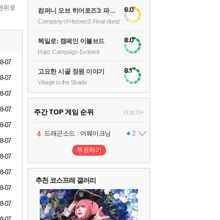
맨위로
6.0
컴퍼니 오브 히어로즈3: 파이널 스탠드
Company of Heroes3: Final stand
8.0
헤일로: 캠페인 이볼브드
Halo: Campaign Evolved
8-07
8.1
고요한 시골 정원 이야기
8-07
Village in the Shade
8-07
8-07
주간 TOP 게임 순위
더보기+
8-07
1
2
3
4
팰월드
프로야구스피리츠2026
드래곤소드 : 어웨이크닝
어쌔신 크리드: 블랙 플래그 리싱크드
1
2
2
8-07
투표하기
8-07
5
블라인드 삼국
1
8-07
추천 코스프레 갤러리
8-07
6
그랑블루 판타지 리링크 - 엔드리스 라그나로크
1
8-07
8-07