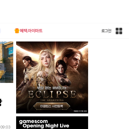
혜택.아이마트
로그인
인
벤
전
체
사
이
트
맵
당
인
벤
 09:03
배