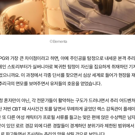
©Elementa
PG와 가장 큰 차이점이라고 하면, 아예 주인공을 탐정으로 내세운 본격 추
 메인 스토리부터가 실버니아로 복귀한 탐정이 자신을 집요하게 취재하던 기자
었으니까요. 이 과정에서 각종 단서를 찾으면서 심상 세계로 들어가 현장을 
추리극의 면모를 보여주면서 유저들의 호응을 얻었습니다.
정 혼자만이 아닌, 각 전문가들이 활약하는 구도가 드러나면서 추리 어드벤
일단 저번 CBT 때 사사건건 토를 달면서 무례하게 굴었던 렉스 감독관이 플레
은 또 다른 여성 캐릭터가 프로필 서류를 들고는 맞은 편에 앉은 수상쩍은 남
분이 있던 로르 경감 외에 다른 경찰들이 경계하던 분위기라 제한된 범위에서
으로 파고들면서 조사하는 추리의 맛을 살릴 것으로 보입니다.