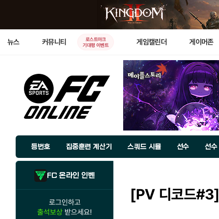
로스트아크
뉴스
커뮤니티
게임캘린더
게이머존
기대평 이벤트
등번호
집중훈련 계산기
스쿼드 시뮬
선수
선수
FC 온라인 인벤
[PV 디코드#3]
로그인하고
출석보상
받으세요!