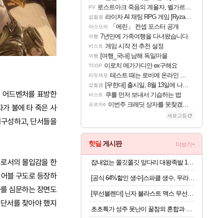
로스트아크 죽음의 계율자, 벨가르딘 티저
PV
라이자 AI 채팅 RPG 게임 [RyzaChat: AI] 공개
섭컬겜
「에린」 컨셉 포스터 공개
아스오라
7년만에 가족여행을 다녀왔습니다.
여행
게임 시작 전 추천 설정
비스트
[여행_국내] 남해 독일마을
여행
이로치 메가가디안 ex구해요
TCGP
테스트 때는 로비에 온라인 기능이 있는데
리밋제로
[무한대] 출시일, 8월 13일에 나오나
섭컬겜
리 어드벤처를 표방한
쿠를 먼저 보내서 기습하는 법
비스트
이번주 크레딧 상자를 못찾겠어요
포르자6
가 불에 타 죽은 사
새로고침
재구성하고, 단서들을
핫딜
게시판
더보기+
처로서의 몰입감을 한
잡내없는 쫄깃쫄깃 앞다리 대왕족발 1.2kg 4인분
이어블 구도로 등장하
[공식 64%할인 생수]스파클 생수, 무라벨, 2L, 24개
자를 심문하는 장면도
[무선블렌더] 닌자 블라스트 맥스 무선 블렌더 BC251KR, 플래티넘실버, 1개
 단서를 찾아야 했지
초초특가 성주 못난이 꿀참외 혼합과 외 대과 1+1