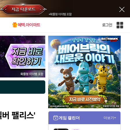
혜택.아이마트
로그인
인
벤
전
체
사
이
트
맵
버 팰리스'
게임 캘린더
더보기+