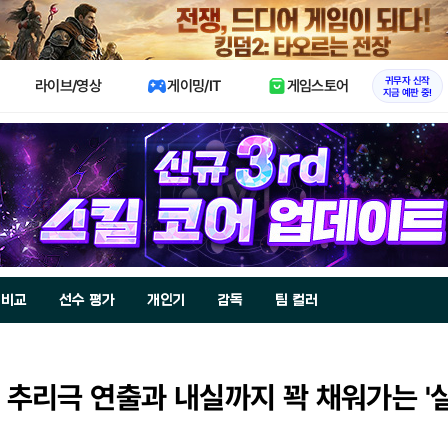
X
귀무자 신작
라이브/영상
게이밍/IT
게임스토어
지금 예판 중!
 비교
선수 평가
개인기
감독
팀 컬러
추리극 연출과 내실까지 꽉 채워가는 '실