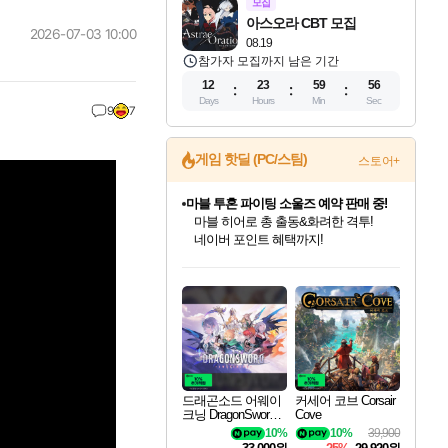
모집
아스오라 CBT 모집
2026-07-03 10:00
08.19
참가자 모집까지 남은 기간
12
23
59
54
Days
Hours
Min
Sec
9
7
게임 핫딜 (PC/스팀)
스토어+
캡콤 프렌차이즈 할인 진행 중!
몬헌, 바하 등 인기 IP를
할인가에 만나보세요!
드래곤소드: 어웨이크닝 입점!
문명 7 특별 할인!
귀무자: 검의 길 예약 판매 중!
비스트 오브 리인카네이션 정식 출시!
커세어 코브 출시 기념 할인!
더 렐릭 퍼스트 가디언 정식 출시
베데스다 40주년 기념 할인 중!
마블 투혼 파이팅 소울즈 예약 판매 중!
캡콤 일부 상품 상시 할인
스타워즈 은하계 레이서
로블록스 기프트 카드 공식 입점
스팀으로 만나는 드래곤소드!
조선&고려 DLC 출시 예정
10% 할인과
게임프릭 신작 IP
해적'섬'을 발전시키자!
설화x하드코어 액션!
베데스다의 명작들을
마블 히어로 총 출동&화려한 격투!
몬헌 와일즈 & 드래곤즈 도그마2
인벤게임즈에서 10% 추가 적립
Robux를 가장 안전하고
네이버혜택과 함께 만나보세요!
50%할인&추가 적립까지!
이니&베니 혜택까지!
네이버 혜택가와 함께 예약하세요!
할인&네이버혜택으로 만나보세요!
네이버페이 혜택과 만나보세요!
40주년 프로모션으로 만나보세요!
네이버 포인트 혜택까지!
일부 에디션 상시 할인!
혜택으로 예약 판매 중
편안하게 충전하세요
드래곤소드 어웨이
커세어 코브 Corsair
크닝 DragonSword A
Cove
wakening
10%
10%
39,900