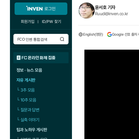
윤서호 기자
로그인
Ruudi@inven.co.kr
회원가입
ID/PW 찾기
English(영문)
Google 선호 출처
FC 온라인 화제 집중
정보 · 뉴스 모음
자유 게시판
└
3추 모음
└
10추 모음
└
질문과 답변
└
실축 이야기
팁과 노하우 게시판