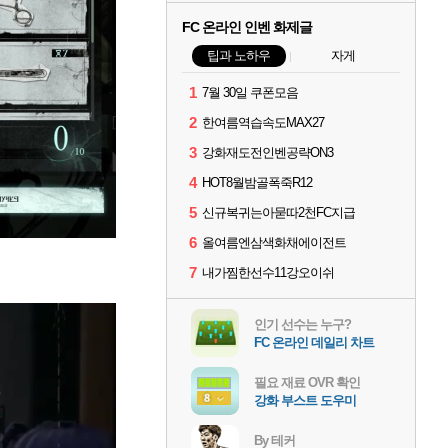
FC 온라인 인벤 화제글
팁과 노하우
자게
1
7월 30일 쿠폰모음
2
한여름역습속도MAX27
3
강화재도전인벤공략ON3
4
HOT8월밤골폭죽R12
5
신규복귀는아묻따2천FC지급
6
올여름엔삼색화채에이전트
7
내가찜한선수11강오이쉬
인기 선수는 누구?
FC 온라인 데일리 차트
필요 재료 OVR 확인
강화 부스트 도우미
By 테커