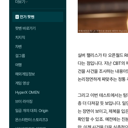
더보기
인기 팟벤
팟벤 바로가기
치지직
차벤
실버 팰리스가 타 오픈월드 R
걸그룹
다는 점입니다. 지난 CBT의
여행
건을 사건을 조사하는 내용이
해외게임정보
논리정연하게 짜맞추는 정통 
게임 영상
HyperX OMEN
그리고 이번 테스트에서는 탐
브이 라이징
층 더 다져갈 듯 보입니다. 
일곱 개의 대죄: Origin
는 장면이 보이고, 제복을 입
확인할 수 있죠. 예전에는 친
몬스터헌터 스토리즈3
만, 이젠 사건을 더욱 심층적