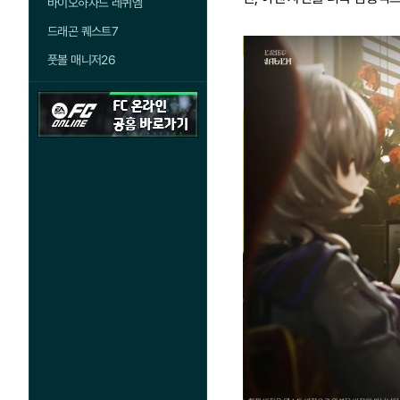
바이오하자드 레퀴엠
드래곤 퀘스트7
풋볼 매니저26