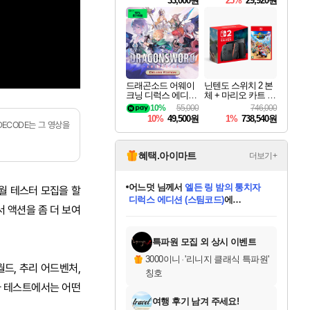
33,000원
25%
29,920원
드래곤소드 어웨이
닌텐도 스위치 2 본
크닝 디럭스 에디션
체 + 마리오 카트 월
DragonSword Awake
드
10%
55,000
746,000
ning Deluxe Edition
10%
49,500원
1%
738,540원
DECODE는 그 영상을
혜택.아이마트
더보기+
어느덧
님께서
엘든 링 밤의 통치자
6월 테스터 모집을 할
디럭스 에디션 (스팀코드)
에
 액션을 좀 더 보여
미오몬도
아기쿠키
eksxo
칠부
설레임v
당첨되셨습니다.
동작그만
영웅97
우는무
유리별
나무아래쉼터
달빛아이
밍끼
해무
스태지
안드레아
어느날
꺽다리아조씨
농업코코
꾸링내
님께서
님께서
님께서
님께서
님께서
님께서
님께서
님께서
님께서
님께서
님께서
님께서
님께서
님께서
님께서
님께서
님께서
네이버페이 1만원
로블록스 기프트카드
엘든 링 밤의 통치자
님께서
님께서
디스코 엘리시움 최종판
네이버페이 1만원
로블록스 기프트카드
(본편포함) 데이브 더
네이버페이 1만원
로블록스 기프트카드
인투 더 브리치
로블록스 기프트카드
엘든 링 밤의 통치자
(본편포함) 데이브 더
(본편포함) 데이브 더
드래곤 퀘스트 XI S
파이어걸 핵 앤
몬스터 헌터 라이즈 +
로블록스
로블록스
디럭스 에디션 (스팀코드)
다이버 인 더 정글 번들 (스팀코드)
(스팀코드)
교환권
1만원권
다이버 인 더 정글 번들 (스팀코드)
(스팀코드)
교환권
1만원권
기프트카드 1만 5천원권
지나간 시간을 찾아서 데피니티브
2만원권
디럭스 에디션 (스팀코드)
다이버 인 더 정글 번들 (스팀코드)
스플래시 레스큐 DX (스팀코드)
교환권
기프트카드 1만원권
선브레이크 (스팀코드)
8천원권
에 당첨되셨습니다.
에 당첨되셨습니다.
에 당첨되셨습니다.
에 당첨되셨습니다.
에 당첨되셨습니다.
를 교환.
를 교환.
에 당첨되셨습니다.
에 당첨되셨습니다.
에
를 교환.
를 교환.
에
에
에
에
에
에
당첨되셨습니다.
당첨되셨습니다.
당첨되셨습니다.
에디션 (스팀코드)
당첨되셨습니다.
당첨되셨습니다.
당첨되셨습니다.
당첨되셨습니다.
를 교환.
특파원 모집 외 상시 이벤트
3000이니
·
'리니지 클래식 특파원'
월드, 추리 어드벤처,
칭호
차 테스트에서는 어떤
여행 후기 남겨 주세요!