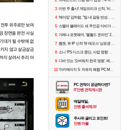
3
이번 주 출시! 게임프리크 신작, '비스트 오브 리인카네이션'
4
'에이밍' 김하람, "팀 내 갈등 반성... 끝까지 뛰고 싶었다"
간 전투 위주로만 보여
5
스텔라 블레이드 새 주인공 이비가 부릅니다, 'Wanna be in LOVE' 뮤비 공개
검 장면을 완전 사실
6
가레나·포켓페어, ‘팰월드 온라인’ 2026년 출시 예고
기대가 될 수밖에 없
7
웹젠, 뮤 IP 신작 '뮤 테오스' 상표권 출원
들키지 않고 살금살금
8
소니 “PS 디스크 중단, 사업 영향 없다”
까지 살려서 추리 어
9
디바 잇는 '오버워치 한국 영웅', 메카 파일럿 디몬 나온다
10
‘아키에이지 S: 자유의 해협’ PC MMORPG로 개발한다
PC 견적이 궁금하다면?
IT인벤 견적게시판
매일매일,
인벤 출석체크!
주사위 굴리고 포인트!
인벤 마블