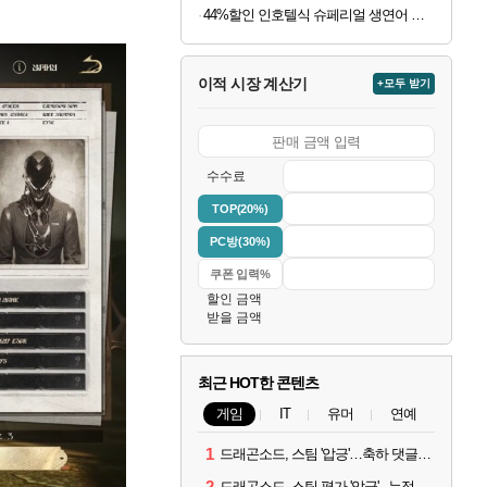
44%할인 인호텔식 슈페리얼 생연어 회필렛, 1kg, 1팩
이적 시장 계산기
+모두 받기
수수료
TOP(20%)
PC방(30%)
할인 금액
받을 금액
최근 HOT한 콘텐츠
게임
IT
유머
연예
1
드래곤소드, 스팀 '압긍'…축하 댓글 달고 게임 코드 받자!
2
드래곤소드, 스팀 평가 '압긍'...누적 판매량 20만장 돌파