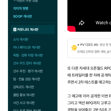
└
이벤트 쿠폰 모음
치지직 팟벤
SOOP 게시판
커뮤니티 게시판
소식 게시판
※ PV 디코드 #3-
영상 한 
🕵
미니 페이스온 게시판
프레임 단위로 멈춰 세워, 
득템 · 강화 자랑 게시판
선수 카드 장터 게시판
또 다른 차세대 오픈월드 RPG
선수 추천 · 평가 게시판
때 트레일러를 한 차례 공개하
팀 · 전술 상담 게시판
주면서 2차 테스트를 예고하는
감독모드 게시판
클럽 홍보 게시판
그 예고에 이어 공개한 이번 
그리고 액션 RPG까지 고루고
사건 사고 게시판
경험을 보여줄지, 2분 50초 
이슈 토론 제보 게시판