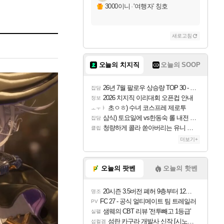
3000이니
·
'여행자' 칭호
새로고침
오늘의 치지직
오늘의 SOOP
26년 7월 팔로우 상승량 TOP 30 - 월간 치지직
잡담
2026 치지직 이리대회 오픈컵 안내
정보
초ㅇㅎ) 수녀 코스프레 제로투
ㅗㅜㅑ
삼식) 토요일에 vs한동숙 롤 내전 예정
잡담
청량하게 콜라 쏟아버리는 유니 ㅋㅋㅋ
클립
더보기+
오늘의 팟벤
오늘의 핫벤
20시즌 3.5버전 폐허 9층부터 12층까지 클리어 조합 | 죽음의 노래와 바닷속 폐허 |
명조
FC 27 - 공식 얼티메이트 팀 트레일러
PV
샘웨의 CBT 리뷰 '전투빼고 1등급'
실팰
섬란 카구라 개발사 신작 [시노비 넥서스] 연내 출시 예정
섭컬겜