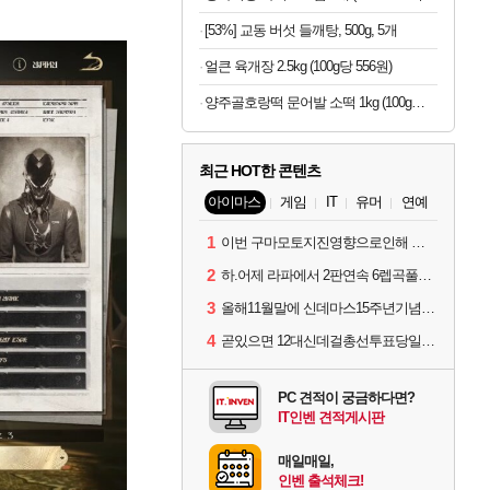
[53%] 교동 버섯 들깨탕, 500g, 5개
얼큰 육개장 2.5kg (100g당 556원)
양주골호랑떡 문어발 소떡 1kg (100g당 1,340원)
최근 HOT한 콘텐츠
아이마스
게임
IT
유머
연예
1
이번 구마모토지진영향으로인해 아이돌 커뮤니케이션 매일 게시물이 중단된다고하네요ㅠ
2
하.어제 라파에서 2판연속 6렙곡풀콤못했네요.
3
올해11월말에 신데마스15주년기념 라이브를 하네요
4
곧있으면 12대신데걸총선투표당일이네요.
PC 견적이 궁금하다면?
IT인벤 견적게시판
매일매일,
인벤 출석체크!