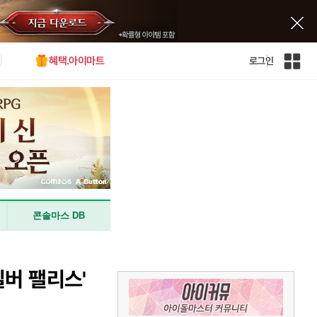
혜택.아이마트
로그인
인
벤
전
체
사
이
트
맵
콘솔마스 DB
버 팰리스'