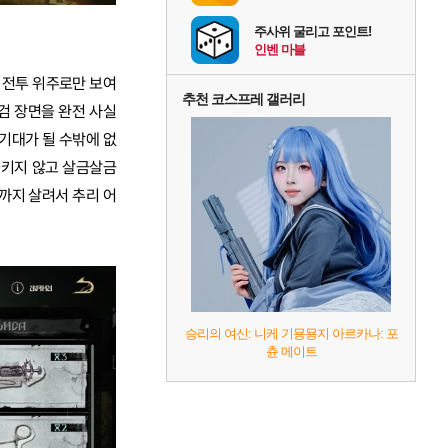
주사위 굴리고 포인트!
인벤 마블
간 전투 위주로만 보여
추천 코스프레 갤러리
검 장면을 완전 사실
기대가 될 수밖에 없
들키지 않고 살금살금
까지 살려서 추리 어
승리의 여신: 니케 기묭묭지 아르카나: 포
츈 메이트