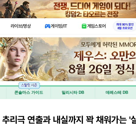
X
최대 90% 할인
라이브/영상
게이밍/IT
게임스토어
8월 프로모션
콘솔마스 가이드
밀리시타 DB
데레스테 DB
추리극 연출과 내실까지 꽉 채워가는 '실