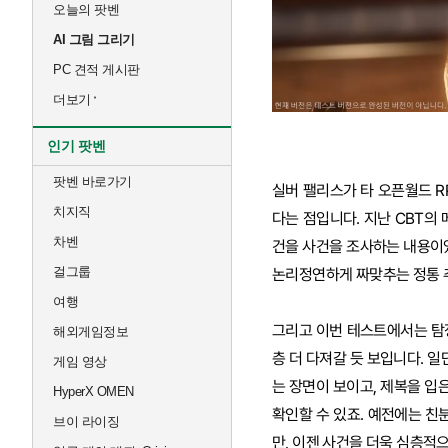
오늘의 팟벤
AI 그림 그리기
PC 견적 게시판
더보기
인기 팟벤
팟벤 바로가기
실버 팰리스가 타 오픈월드 R
치지직
다는 점입니다. 지난 CBT의
차벤
건을 사건을 조사하는 내용이
걸그룹
논리정연하게 짜맞추는 정통 
여행
그리고 이번 테스트에서는 탐
해외게임정보
층 더 다져갈 듯 보입니다. 
게임 영상
는 장면이 보이고, 제복을 입
HyperX OMEN
확인할 수 있죠. 예전에는 친
브이 라이징
만, 이젠 사건을 더욱 심층적