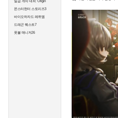
일곱 개의 대죄: Origin
몬스터헌터 스토리즈3
바이오하자드 레퀴엠
드래곤 퀘스트7
풋볼 매니저26