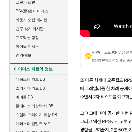
질문과 답변
PS4(콘솔) 아이마스
라운지 모집 게시판
친구 찾기 게시판
프로덕션 광장
아이돌 게시판
※ PV 디코드 #3-
영상 한 
🕵
건의/제보
프레임 단위로 멈춰 세워, 
아이마스 자료와 정보
데레스테 카드 DB
또 다른 차세대 오픈월드 RPG
때 트레일러를 한 차례 공개하
밀리시타 카드 DB
주면서 2차 테스트를 예고하는
아이돌 DB
플래마스 의상/악세 DB
그 예고에 이어 공개한 이번 
스텔라 스테이지 의상 DB
그리고 액션 RPG까지 고루고
데레스테 친밀도 노트
경험을 보여줄지, 2분 50초 