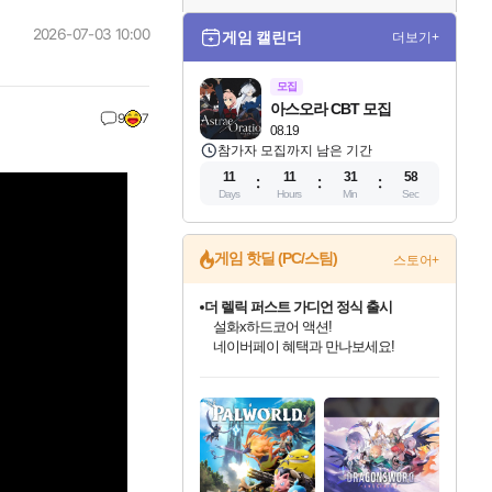
2026-07-03 10:00
게임 캘린더
더보기+
모집
아스오라 CBT 모집
9
7
08.19
참가자 모집까지 남은 기간
11
11
31
56
Days
Hours
Min
Sec
게임 핫딜 (PC/스팀)
스토어+
베데스다 40주년 기념 할인 중!
베데스다의 명작들을
40주년 프로모션으로 만나보세요!
인벤게임즈 8월 특별 할인!
드래곤소드: 어웨이크닝 입점!
문명 7 특별 할인!
마블 투혼 파이팅 소울즈 정식출시!
귀무자: 검의 길 예약 판매 중!
비스트 오브 리인카네이션 정식 출시!
커세어 코브 출시 기념 할인!
더 렐릭 퍼스트 가디언 정식 출시
캡콤 프렌차이즈 할인 진행 중!
캡콤 일부 상품 상시 할인
스타워즈 은하계 레이서
로블록스 기프트 카드 공식 입점
인기 퍼블리셔 모음!
스팀으로 만나는 드래곤소드!
조선&고려 DLC 출시 예정
마블 히어로 총 출동&화려한 격투!
10% 할인과
게임프릭 신작 IP
해적'섬'을 발전시키자!
설화x하드코어 액션!
몬헌, 바하 등 인기 IP를
몬헌 와일즈 & 드래곤즈 도그마2
인벤게임즈에서 10% 추가 적립
Robux를 가장 안전하고
최대 90% 할인가를 만나보세요!
네이버혜택과 함께 만나보세요!
50%할인&추가 적립까지!
네이버 포인트 혜택까지!
이니&베니 혜택까지!
네이버 혜택가와 함께 예약하세요!
할인&네이버혜택으로 만나보세요!
네이버페이 혜택과 만나보세요!
할인가에 만나보세요!
일부 에디션 상시 할인!
혜택으로 예약 판매 중
편안하게 충전하세요