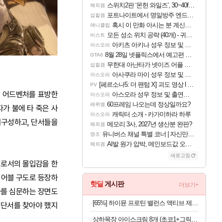
스위치2판 ‘몬헌 와일즈’, 30~40fps 목표 추정
해외겜
포트나이트에서 명일방주 엔드필드 [펠리카] 판매 예정
섭컬겜
혹시 이 만화 아시는 분 계신가요
애니클립
모든 성소 위치 공략 (40개) - 귀환한 영혼 도전과제
비스트
아키츠 아키나 성우 정보 및 주요 필모
아스오라
8월 28일 넷플릭스에서 예고편 공개 예정
GTA6
무한대 아난타가 넷이즈 어플 달력에 일정 등록
섭컬겜
아사쿠라 마이 성우 정보 및 주요 필모
아스오라
[페르소나5: 더 팬텀 X] 괴도 영상 l 타카마키 안·댄싱 스타
PV
리 어드벤처를 표방한
아스오라 성우 정보 및 출연작 모음
아스오라
60프레임 나오는데 정상일까요?
레퀴엠
가 불에 타 죽은 사
캐릭터 소개 - 카가미하라 하루
아스오라
재구성하고, 단서들을
메모리 3사, 2027년 생산분 완판?
해외겜
유니버스 채널 특별 코너 | 자신만의 스타일
명조
AI발 원가 압박, 메인보드값 오르나
해외겜
새로고침
처로서의 몰입감을 한
이어블 구도로 등장하
핫딜
게시판
더보기+
자를 심문하는 장면도
[65%] 하이뮨 프로틴 밸런스 액티브 제로, 밀크쉐이크, 250ml, 18개
 단서를 찾아야 했지
상하목장 아이스크림 8개 (초코1+그릭요거트3+파르페4)