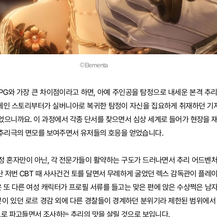
©Elementa
PG와 가장 큰 차이점이라고 하면, 아예 주인공을 탐정으로 내세운 본격 추
 메인 스토리부터가 실버니아로 복귀한 탐정이 자신을 집요하게 취재하던 기자
었으니까요. 이 과정에서 각종 단서를 찾으면서 심상 세계로 들어가 현장을 
추리극의 면모를 보여주면서 유저들의 호응을 얻었습니다.
정 혼자만이 아닌, 각 전문가들이 활약하는 구도가 드러나면서 추리 어드벤
일단 저번 CBT 때 사사건건 토를 달면서 무례하게 굴었던 렉스 감독관이 플레
은 또 다른 여성 캐릭터가 프로필 서류를 들고는 맞은 편에 앉은 수상쩍은 남
분이 있던 로르 경감 외에 다른 경찰들이 경계하던 분위기라 제한된 범위에서
으로 파고들면서 조사하는 추리의 맛을 살릴 것으로 보입니다.