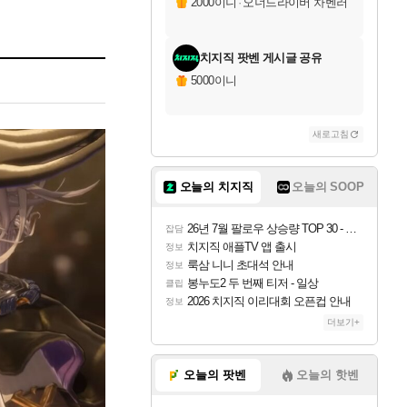
2000이니
·
오너드라이버 차벤러
치지직 팟벤 게시글 공유
5000이니
새로고침
오늘의 치지직
오늘의 SOOP
26년 7월 팔로우 상승량 TOP 30 - 월간 치지직
잡담
치지직 애플TV 앱 출시
정보
룩삼 니니 초대석 안내
정보
봉누도2 두 번째 티저 - 일상
클립
2026 치지직 이리대회 오픈컵 안내
정보
더보기+
오늘의 팟벤
오늘의 핫벤