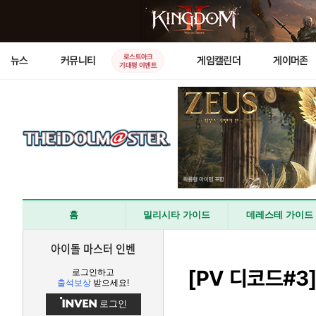
로스트아크
뉴스
커뮤니티
게임캘린더
게이머존
기대평 이벤트
홈
밀리시타 가이드
데레스테 가이드
아이돌 마스터 인벤
[PV 디코드#3]
로그인하고
출석보상
받으세요!
로그인