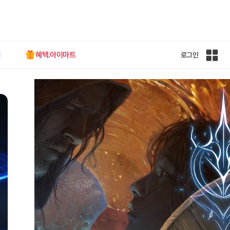
혜택.아이마트
로그인
인
벤
전
체
사
이
트
맵