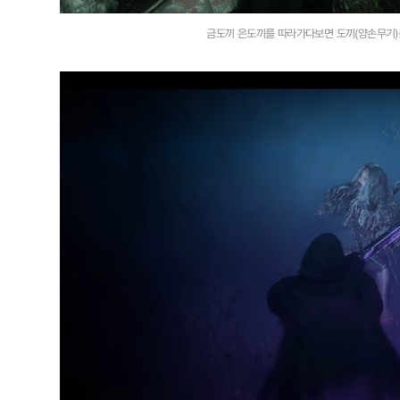
금도끼 은도끼를 따라가다보면 도끼(양손무기)를 얻을