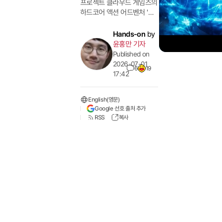
프로젝트 클라우드 게임즈의
하드코어 액션 어드벤처 '더
렐릭: 퍼스트 가디언'이 6년
간의 개발 끝에 오는 7월 31
Hands-on
by
일 정식 출시됩니다. 이 게임
윤홍만 기자
은 다크 판타지 배경에 한국
Published on
설화를 재해석해 녹여냈으
2026-07-01
6
19
며, 레벨 대신 장비와 유물로
17:42
자신만의 빌드를 구축하는
독특한 성장 방식을 채택했
English(영문)
습니다. 소울라이크와는 차
Google 선호 출처 추가
별화된 빠른 템포의 전투와
RSS
복사
탐험 요소가 특징이며, 정식
출시를 앞두고 마지막 담금
질이 한창입니다.