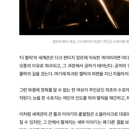
혼돈에 빠진 세상, 수수께끼의 여성이 주인공 수호자를 깨우면
'더 렐릭'의 세계관은 다크 판타지 장르에 익숙한 게이머라면 어디
모종의 이유로 파괴되고, 그 과정에서 공허가 태어난다. 공허의
몰락의 길을 걷는다. 여기에 파괴된 렐릭의 파편을 지닌 자들마저
그런 와중에 정체를 알 수 없는 한 여성이 주인공인 최초의 수호자
작된다. 눈을 뜬 수호자는 여인의 인도를 따라 렐릭을 재건하고, 
이처럼 세계관의 큰 틀과 이야기의 출발점은 소울라이크로 대표되
질 수 있지만, 그 안에서 펼쳐지는 세부 이야기는 꽤 다른 결을 