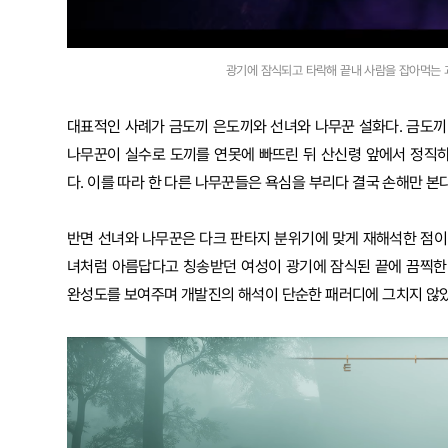
광기에 잠식되고 타락해 끝내 사람을 잡아먹는 괴물로
대표적인 사례가 금도끼 은도끼와 선녀와 나무꾼 설화다. 금도끼 
나무꾼이 실수로 도끼를 연못에 빠뜨린 뒤 산신령 앞에서 정직
다. 이를 따라 한 다른 나무꾼들은 욕심을 부리다 결국 손해만 본
반면 선녀와 나무꾼은 다크 판타지 분위기에 맞게 재해석한 점이 
녀처럼 아름답다고 칭송받던 여성이 광기에 잠식된 끝에 끔찍한
완성도를 보여주며 개발진의 해석이 단순한 패러디에 그치지 않았