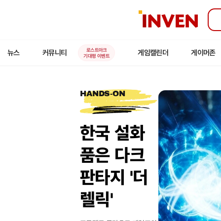
인
벤
로스트아크
뉴스
커뮤니티
게임캘린더
게이머존
기대평 이벤트
HANDS-ON
한국 설화
품은 다크
판타지 '더
렐릭'