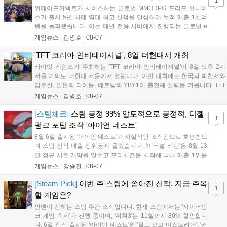
1
위메이드커넥트가 서비스하는 글로벌 MMORPG 프리프 유니버
스가 출시 5년 차에 역대 최고 실적을 달성하며 누적 매출 1천억
원을 돌파했습니다. 이는 매년 전용 서버에서 진행되는 글로벌 e
스포츠 대회 FWC의 영향이 큽니다. FWC는 이용자가 동일한 조
게임뉴스 |
김병호
|
08-07
건에서 시즌을 함께 즐기는 구조로, 올해 4월 시작된 FWC 2026
은 전년 대비 매출과 이용자 지표가 대폭 상승하는 성과를 냈습니
'TFT 코리아 인비테이셔널', 8일 더현대서 개최
다. 오는 10월 필리핀 마닐라에서 총상금 11만 달러 규모의 제4회
라이엇 게임즈가 주최하는 'TFT 코리아 인비테이셔널'이 8일 오후 2시
FWC 그랜드 파이널이 개최될 예정이며, 위메이드커넥트는 이를
서울 여의도 더현대 서울에서 열립니다. 이번 대회에는 한국의 박찬서와
통해 커뮤니티 중심의 장기 성장 모델을 지속할 방침입니다....
김주한, 일본의 타이틀, 베트남의 YBY1이 출전해 실력을 겨룹니다. TFT
는 소속팀 없이 개인 자격으로 참가하는 독특한 대회 구조를 가지며, 누
게임뉴스 |
김병호
|
08-07
구나 참여 가능한 '소파에서 왕관까지'라는 철학을 실천하고 있습니다.
17일까지 이어지는 이번 행사는 신규 세트 체험과 공연 등 다양한 즐길
[스팀체크]
스팀 긍정 99% 압도적으로 긍정적, 디젤
1
거리를 제공하며, 이후 현대백화점 판교점에서도 행사가 이어질 예정입
펑크 포탑 조작 '아이언 네스트'
니다. 연말에는 라스베이거스 오픈이 개최됩니다....
8월 6일 출시된 '아이언 네스트'가 사실적인 조작감으로 호평받으
며 스팀 신작 매출 상위권에 올랐습니다. '이터널 리턴'은 8월 13
일 정규 시즌 개막을 앞두고 프리시즌을 시작해 국내 매출 1위를
기록했습니다. 25주년을 맞은 '고스트 리콘' 시리즈는 8월 6일 쇼
게임뉴스 |
강승진
|
08-07
케이스와 함께 대규모 할인을 진행하며 순위가 급상승했고, 신작
'마블 투혼: 파이팅 소울즈'와 레트로 수리 시뮬레이션 '리스토
[Steam Pick]
이번 주 스팀에 쏟아진 신작, 지금 주목
1
리'도 스팀에 정식 출시되었습니다....
할 게임은?
인벤이 전하는 스팀 주간 소식입니다. 현재 스팀에서는 '사이버펑
크 게임 축제'가 진행 중이며, '위쳐3'는 11일까지 80% 할인합니
다. 6일 정식 출시된 '아이언 네스트'와 '필드 오브 미스트리아', '커