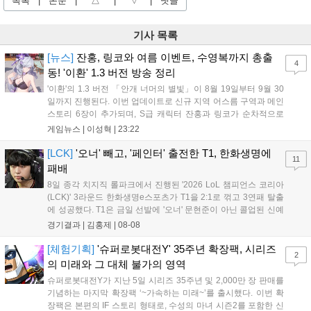
목록
|
본문
|
△
|
▽
|
댓글
기사 목록
[뉴스]
잔홍, 링코와 여름 이벤트, 수영복까지 총출
4
동! '이환' 1.3 버전 방송 정리
'이환'의 1.3 버전 「안개 너머의 별빛」이 8월 19일부터 9월 30
일까지 진행된다. 이번 업데이트로 신규 지역 어스름 구역과 메인
스토리 6장이 추가되며, S급 캐릭터 잔홍과 링코가 순차적으로
등장한다. 여름 시즌을 맞아 비치발리볼, 수상 오토바이 등 다채
게임뉴스 |
이성혁
|
23:22
로운 이벤트가 열리고, 캐릭터 렌더링 개선 및 랜덤 코스튬 등 편
의성도 강화된다. 8월 11일까지 사용 가능한 교환 코드 3종이 제
[LCK]
'오너' 빼고, '페인터' 출전한 T1, 한화생명에
11
공되며, 상세 일정은 공식 채널을 통해 확인할 수 있다....
패배
8일 종각 치지직 롤파크에서 진행된 '2026 LoL 챔피언스 코리아
(LCK)' 3라운드 한화생명e스포츠가 T1을 2:1로 꺾고 3연패 탈출
에 성공했다. T1은 금일 선발에 '오너' 문현준이 아닌 콜업된 신예
'페인터' 김은후를 투입했지만, 결국 1:2로 패배하고 말았다. T1은
경기결과 |
김홍제
|
08-08
'케리아'의 카밀이 좋은 플레이를 통해 한화생명 바텀 듀오의 점멸
을 빼냈다....
[체험기획]
'슈퍼로봇대전Y' 35주년 확장팩, 시리즈
2
의 미래와 그 대체 불가의 영역
슈퍼로봇대전Y가 지난 5일 시리즈 35주년 및 2,000만 장 판매를
기념하는 마지막 확장팩 ‘~가속하는 미래~’를 출시했다. 이번 확
장팩은 본편의 IF 스토리 형태로, 수성의 마녀 시즌2를 포함한 신