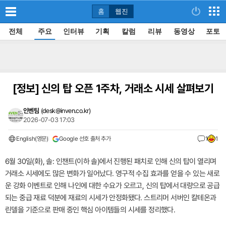
홈
웹진
전체
주요
인터뷰
기획
칼럼
리뷰
동영상
포토
[정보]
신의 탑 오픈 1주차, 거래소 시세 살펴보기
인벤팀
(
desk@inven.co.kr
)
2026-07-03 17:03
English(영문)
Google 선호 출처 추가
1
1
6월 30일(화), 솔: 인챈트(이하 솔)에서 진행된 패치로 인해 신의 탑이 열리며
거래소 시세에도 많은 변화가 일어났다. 영구적 수집 효과를 얻을 수 있는 새로
운 강화 이벤트로 인해 나인에 대한 수요가 오르고, 신의 탑에서 대량으로 공급
되는 중급 재료 덕분에 재료의 시세가 안정화됐다. 스트리머 서버인 칼테온과
린델을 기준으로 판매 중인 핵심 아이템들의 시세를 정리했다.