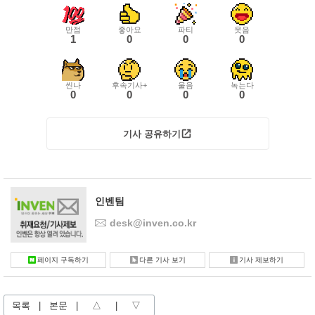
만점
좋아요
파티
웃음
1
0
0
0
씬나
후속기사+
울음
녹는다
0
0
0
0
기사 공유하기
인벤팀
desk@inven.co.kr
페이지 구독하기
다른 기사 보기
기사 제보하기
목록
|
본문
|
△
|
▽