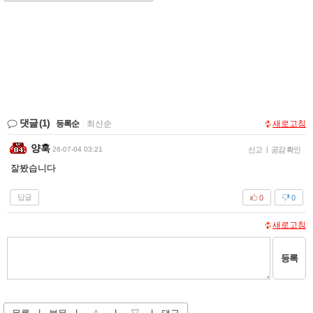
댓글
(1)
등록순
|
최신순
새로고침
양훅
26-07-04 03:21
신고
|
공감 확인
잘봤습니다
답글
0
0
새로고침
등록