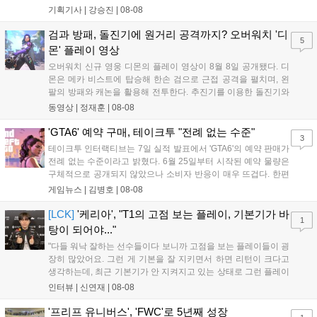
규 참전작과 크로스오버 합체기를 선보이며 작품을 완결 짓는다.
기획기사 |
강승진
|
08-08
기존 연출의 한계와 로봇 게임 시장의 어려움 속에서도 팬들이 원
하는 몰입감 있는 서사와 조합을 구현하며 시리즈의 미래를 향한
검과 방패, 돌진기에 원거리 공격까지? 오버워치 '디
5
새로운 가능성을 제시했다....
몬' 플레이 영상
오버워치 신규 영웅 디몬의 플레이 영상이 8월 8일 공개됐다. 디
몬은 메카 비스트에 탑승해 한손 검으로 근접 공격을 펼치며, 왼
팔의 방패와 캐논을 활용해 전투한다. 추진기를 이용한 돌진기와
참격 형태의 궁극기를 보유했고, 메카 파괴 시 맨몸으로 기관총을
동영상 |
정재훈
|
08-08
사용하는 특징이 있다. 디몬은 오는 8월 12일 시작되는 시즌4 부
산의 영웅들 업데이트를 통해 정식 출시될 예정이다....
'GTA6' 예약 구매, 테이크투 "전례 없는 수준"
3
테이크투 인터랙티브는 7일 실적 발표에서 'GTA6'의 예약 판매가
전례 없는 수준이라고 밝혔다. 6월 25일부터 시작된 예약 물량은
구체적으로 공개되지 않았으나 소비자 반응이 매우 뜨겁다. 한편
11월 19일 PS5와 Xbox 시리즈 X|S로 정식 출시될 예정이며, 록
게임뉴스 |
김병호
|
08-08
스타 게임즈는 한국 시각 28일 오전 4시 넷플릭스를 통해 장편 영
상 'Grand Theft Auto VI: An Extended Look'을 최초 공개할 계획
[LCK]
'케리아', "T1의 고점 보는 플레이, 기본기가 바
1
이다....
탕이 되어야..."
"다들 워낙 잘하는 선수들이다 보니까 고점을 보는 플레이들이 굉
장히 많았어요. 그런 게 기본을 잘 지키면서 하면 리턴이 크다고
생각하는데, 최근 기본기가 안 지켜지고 있는 상태로 그런 플레이
를 추구하다 보니까 팀적으로 안 좋은 사고가 계속 많이 났던 것
인터뷰 |
신연재
|
08-08
같습니다." T1은 6일 서울 종로구 치지직 롤파크에서 열린 '2026
LoL 챔피언스 코리아(LCK)'...
'프리프 유니버스', 'FWC'로 5년째 성장