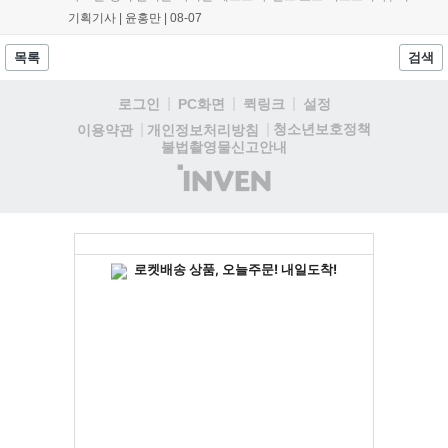
세어 코브'가 호평받고 있습니다. 한편, 7일 출시된 '마블 투혼'은
기획기사 |
윤홍만
|
08-07
태그 시스템에 대한 호불호가 갈리며 복합적 평가를 기록 중입니
다. 유비소프트의 '고스트리콘: 와일드랜드'는 7년 만의 대규모 업
목록
검색
데이트 '라스트 라이츠'와 함께 95% 할인 중입니다....
로그인
PC화면
퀵링크
설정
청소년보호정책
이용약관
개인정보처리방침
불법촬영물신고안내
(주)
인
벤