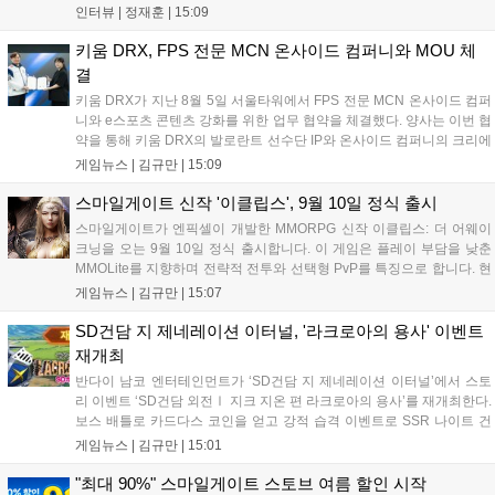
'소굴'을 포함합니다. 개발진은 하우징 시스템 개선 및 신화+ 던전 로테이
인터뷰 |
정재훈
|
15:09
션, 공격대 보상 강화 등을 예고하며, 한국 팬들의 열정적인 성원에 감사
를 표했습니다....
키움 DRX, FPS 전문 MCN 온사이드 컴퍼니와 MOU 체
결
키움 DRX가 지난 8월 5일 서울타워에서 FPS 전문 MCN 온사이드 컴퍼
니와 e스포츠 콘텐츠 강화를 위한 업무 협약을 체결했다. 양사는 이번 협
약을 통해 키움 DRX의 발로란트 선수단 IP와 온사이드 컴퍼니의 크리에
이터 네트워크를 결합하여 정규 및 특별 콘텐츠를 공동 기획한다. 또한
게임뉴스 |
김규만
|
15:09
디지털 콘텐츠 제작을 넘어 팬들이 직접 참여하는 오프라인 행사 등 온·
오프라인 연계 프로그램을 순차적으로 선보이며 e스포츠 생태계 확장에
스마일게이트 신작 '이클립스', 9월 10일 정식 출시
나설 계획이다....
스마일게이트가 엔픽셀이 개발한 MMORPG 신작 이클립스: 더 어웨이
크닝을 오는 9월 10일 정식 출시합니다. 이 게임은 플레이 부담을 낮춘
MMOLite를 지향하며 전략적 전투와 선택형 PvP를 특징으로 합니다. 현
재 공식 홈페이지와 앱 마켓에서 사전등록을 진행 중이며 참여자에게는
게임뉴스 |
김규만
|
15:07
초월 소환권 등 다양한 보상을 제공합니다. 또한 카카오톡 채널 추가 시
주차별 스페셜 쿠폰과 한정 스킨, 경품 이벤트 등 풍성한 혜택을 마련해
SD건담 지 제네레이션 이터널, '라크로아의 용사' 이벤트
이용자들의 기대를 모으고 있습니다....
재개최
반다이 남코 엔터테인먼트가 ‘SD건담 지 제네레이션 이터널’에서 스토
리 이벤트 ‘SD건담 외전Ⅰ 지크 지온 편 라크로아의 용사’를 재개최한다.
보스 배틀로 카드다스 코인을 얻고 강적 습격 이벤트로 SSR 나이트 건
담을 획득할 수 있다. 로그인 보너스로 최대 다이아 3,000개를 지급하며,
게임뉴스 |
김규만
|
15:01
8월 31일까지 실물대 유니콘 건담 입상 피날레를 기념해 SSR 유닛을 전
원 증정한다. 또한 9월 30일까지 공식 유튜브에서 특별 프로그램을 시청
"최대 90%" 스마일게이트 스토브 여름 할인 시작