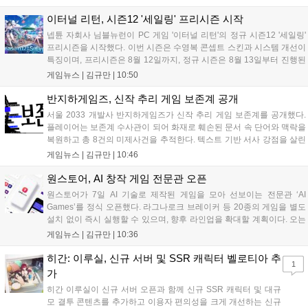
임을 선보이며 개발자와의 소통 기능도 제공합니다. 장소 제약 없이 전
세계 누구나 참여 가능한 이번 행사는 역대 최대 규모로 열려 인디게임
이터널 리턴, 시즌12 '세일링' 프리시즌 시작
생태계 확장에 기여할 전망입니다....
넵튠 자회사 님블뉴런이 PC 게임 '이터널 리턴'의 정규 시즌12 '세일링'
프리시즌을 시작했다. 이번 시즌은 수영복 콘셉트 스킨과 시스템 개선이
특징이며, 프리시즌은 8월 12일까지, 정규 시즌은 8월 13일부터 진행된
다. 실험체 관찰일지 추가와 후반부 전략 강화를 위한 다중 크로노 스피
게임뉴스 |
김규만
|
10:50
어 도입 등 다양한 업데이트와 풍성한 이벤트가 마련되어 이용자들의 기
대를 모으고 있다....
반지하게임즈, 신작 추리 게임 보존계 공개
서울 2033 개발사 반지하게임즈가 신작 추리 게임 보존계를 공개했다.
플레이어는 보존계 수사관이 되어 화재로 훼손된 문서 속 단어와 맥락을
복원하고 총 8건의 미제사건을 추적한다. 텍스트 기반 서사 강점을 살린
이번 게임은 정보 조합과 사건 재구성이 핵심이며, 현재 스팀 상점 페이
게임뉴스 |
김규만
|
10:46
지가 공개되었다. 반지하게임즈는 2027년 상반기 정식 출시를 목표로
개발에 박차를 가하고 있다....
원스토어, AI 창작 게임 전문관 오픈
원스토어가 7일 AI 기술로 제작된 게임을 모아 선보이는 전문관 ‘AI
Games’를 정식 오픈했다. 라그나로크 브레이커 등 20종의 게임을 별도
설치 없이 즉시 실행할 수 있으며, 향후 라인업을 확대할 계획이다. 오는
11일부터는 게임 실행 시 할인 쿠폰을 지급하는 오픈 기념 이벤트도 진
게임뉴스 |
김규만
|
10:36
행된다. 이번 서비스는 누구나 AI를 활용해 게임을 제작하고 유통할 수
있는 환경을 조성해 창작자와 이용자 모두에게 새로운 경험을 제공할 것
히간: 이루실, 신규 서버 및 SSR 캐릭터 벨로티아 추
1
으로 기대된다....
가
히간 이루실이 신규 서버 오픈과 함께 신규 SSR 캐릭터 및 대규
모 결투 콘텐츠를 추가하고 이용자 편의성을 크게 개선하는 신규