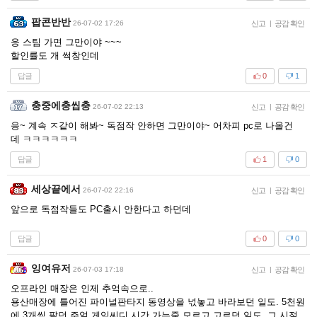
팝콘반반
26-07-02 17:26
신고
|
공감 확인
응 스팀 가면 그만이야 ~~~
할인률도 개 썩창인데
답글
0
1
충중에충씹충
26-07-02 22:13
신고
|
공감 확인
응~ 계속 ㅈ같이 해봐~ 독점작 안하면 그만이야~ 어차피 pc로 나올건
데 ㅋㅋㅋㅋㅋㅋ
답글
1
0
세상끝에서
26-07-02 22:16
신고
|
공감 확인
앞으로 독점작들도 PC출시 안한다고 하던데
답글
0
0
잉여유저
26-07-03 17:18
신고
|
공감 확인
오프라인 매장은 인제 추억속으로..
용산매장에 틀어진 파이널판타지 동영상을 넋놓고 바라보던 일도. 5천원
에 3개씩 팔던 주얼 게임씨디 시간 가는줄 모르고 고르던 일도, 그 시절