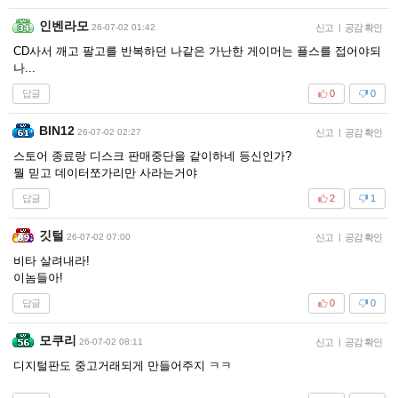
인벤라모
26-07-02 01:42
신고
|
공감 확인
CD사서 깨고 팔고를 반복하던 나같은 가난한 게이머는 플스를 접어야되
나...
답글
0
0
BIN12
26-07-02 02:27
신고
|
공감 확인
스토어 종료랑 디스크 판매중단을 같이하네 등신인가?
뭘 믿고 데이터쪼가리만 사라는거야
답글
2
1
깃털
26-07-02 07:00
신고
|
공감 확인
비타 살려내라!
이놈들아!
답글
0
0
모쿠리
26-07-02 08:11
신고
|
공감 확인
디지털판도 중고거래되게 만들어주지 ㅋㅋ