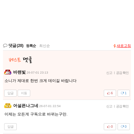
댓글
(28)
등록순
|
최신순
새로고침
바랜빛
26-07-01 23:13
신고
|
공감 확인
소니가 제대로 한번 크게 데이길 바랍니다
답글
이동
6
1
어설픈나그네
26-07-01 22:54
신고
|
공감 확인
이제는 모든게 구독으로 바뀌는구만.
답글
0
0