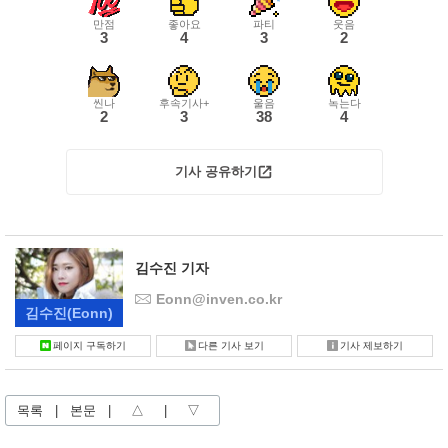
만점
좋아요
파티
웃음
3
4
3
2
씬나
후속기사+
울음
녹는다
2
3
38
4
기사 공유하기
김수진 기자
Eonn@inven.co.kr
김수진
(Eonn)
페이지 구독하기
다른 기사 보기
기사 제보하기
목록
|
본문
|
△
|
▽