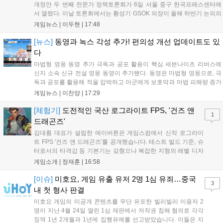
개정안 두 번째 전문가 정책토론회가 6일 서울 중구 한국프레스센터에
서 열렸다. 이날 토론회에서는 황성기 GSOK 의장이 올해 하반기 논의의
주요 쟁점과 성과를 짚은 데 이어, 박종현 한양대 법학전문대학원 교수
게임뉴스 |
이두현
|
17:48
가 게임진흥원 등 게임 관련 거버넌스를, 이병찬 법무법인 온새미로 변
호사가 게임 등...
[뉴스]
동영과 녹스 각성 추가! 편의성 개선 업데이트도 있
다
마법형 영웅 동영 추가 극독과 공포 활용이 핵심 세븐나이츠 리버스에
신지 소속 신규 전설 영웅 동영이 추가됐다. 동영은 마법형 영웅으로, 극
독과 공포를 활용해 적을 압박하고 아군에게 보호막과 마법 피해량 증가
를 제공하는 것이 특징이다. 패시브 황천의 동행자는 동영의 핵심이다.
게임뉴스 |
이찬양
|
17:29
자신은 공격력에 비례해 효과 적중이 증가하고, 사망 시 불굴 상태로 부
활한다. 모...
[체험기]
도전적인 국산 로그라이트 FPS, '건즈 앤
1
드래곤즈'
김대훤 대표가 설립한 에이버튼은 게임스컴에서 신작 로그라이
트 FPS '건즈 앤 드래곤즈'를 공개했습니다. 테스트 빌드 기준, 슈
터로서의 타격감 등 기본기는 갖췄으나 복잡한 지형의 레벨 디자
인은 개선이 필요해 보입니다. 또한, 성장 트랙의 과도한 분절과
게임소개 |
정재훈
|
16:58
무기 다양성 부족 등 로그라이트 장르적 재미 측면에서도 보완이
요구됩니다. 개발사는 향후 캐릭터 추가 등을 통해 게임성을 다듬
[이슈]
미호요, 게임 유출 유저 2명 1심 유죄…중국
3
어 경쟁력을 확보할 계획입니다....
내 첫 형사 판결
미호요 게임의 미공개 콘텐츠를 무단 유포한 빌리빌리 이용자 2
명이 지난 4월 24일 열린 1심 재판에서 저작권 침해 혐의로 각각
징역 1년 2개월과 1년에 집행유예를 선고받았습니다. 이들은 지