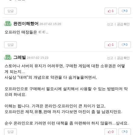
답글
1
0
완전이해했어
26-07-02 15:20
신고
|
공감 확인
오프라인 매장들은 ㄷㄷ..
답글
1
0
그레빌
26-07-02 15:23
신고
|
공감 확인
스토어나 서버의 유지가 어려우면, 구매한 게임에 대한 소유권은 어떻
게 되는지...
사실상 "대여"의 개념으로 약관을 다 숨겨놓을꺼면서,
오프라인으로 구매해서 필요시에 설치해서 사용할 수 있는 방법마저 막
으려 하네요.
이해는 됩니다. 가격은 온라인-오프라인이 큰 차이가 없고,
오프라인은 제작,유통,판매 까지 가다보면 마진이 좀 덜 남겠지만요.
순수 온라인으로 가려면 이런 대책을 좀 마련해야 하지 않을까...싶네요.
답글
0
0