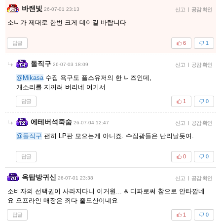
바랜빛
26-07-01 23:13
신고
|
공감 확인
소니가 제대로 한번 크게 데이길 바랍니다
답글
6
1
돌직구
26-07-03 18:09
신고
|
공감 확인
@Mikasa
수집 욕구도 플스유저의 한 니즈인데,
개소리를 지꺼려 버리네 여기서
답글
1
0
에테버석죽숨
26-07-04 12:47
신고
|
공감 확인
@돌직구
괜히 LP판 모으는게 아니죠. 수집광들은 난리날듯여.
답글
0
0
옥탑방귀신
26-07-01 23:38
신고
|
공감 확인
소비자의 선택권이 사라지다니 이거원... 씨디파로써 참으로 안타깝네
요 오프라인 매장은 죄다 줄도산이네요
답글
1
0