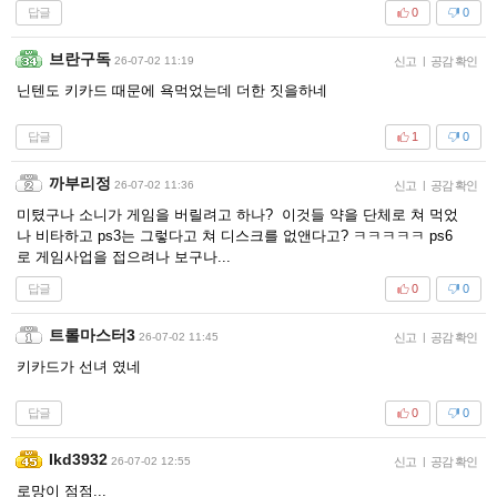
답글
0
0
브란구독
26-07-02 11:19
신고
|
공감 확인
닌텐도 키카드 때문에 욕먹었는데 더한 짓을하네
답글
1
0
까부리정
26-07-02 11:36
신고
|
공감 확인
미텼구나 소니가 게임을 버릴려고 하나? 이것들 약을 단체로 쳐 먹었
나 비타하고 ps3는 그렇다고 쳐 디스크를 없앤다고? ㅋㅋㅋㅋㅋ ps6
로 게임사업을 접으려나 보구나...
답글
0
0
트롤마스터3
26-07-02 11:45
신고
|
공감 확인
키카드가 선녀 였네
답글
0
0
Ikd3932
26-07-02 12:55
신고
|
공감 확인
로망이 점점...