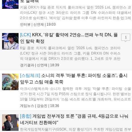
로 잘해줘"
키움 DRX가 6일 종로 치지직 롤파크에서 열린 '2026 LoL 챔피언스 코
리아(LCK)' 정규 시즌 3라운드 라이즈 그룹 DN 수퍼스와의 대결에서
2:0으로 승리했다. '에이밍' 김하람 합류 이후 다른 라인까지 한층 업그레
이드 된 경기력을 보여주며 기분 좋은 2연승을 달렸다. 경기 종료 후 기
인터뷰 |
신연재
|
19:03
자실을 찾은 '에이밍'은 한층 밝아진 모습이었다. "합류한 지...
[LCK]
KRX, '유칼' 활약에 2연승...연패 누적 DN, 플
1
인 탈락 확정
6일 종로 치지직 롤파크에서 열린 '2026 LoL 챔피언스 코리아
(LCK)' 정규 시즌 3라운드 라이즈 그룹, 키움 DRX와 DN 수퍼스
의 대결에서 키움 DRX가 2:0으로 승리했다. 1, 2세트 모두 초반
부터 앞서나갔고, 별다른 위기 없이 승리를 꿰찼다. DN 수퍼스는
경기결과 |
신연재
|
18:39
이번 패배로 플레이-인 진출 실패를 확정했다. 1세트, 키움 DRX
의 출발이 매우 좋...
[스팀체크]
소니의 격투 '마블 투혼: 파이팅 소울즈', 출시
앞두고 스팀 매출 쭉쭉
아크시스템웍스와 소니가 협력한 격투 게임 '마블 투혼: 파이팅 소울
즈'가 한국 시간 7일 자정 PS5와 스팀으로 정식 출시됩니다. 한편 밸브는
10월 19일부터 26일까지 '스팀 넥스트 페스트'를 개최하며, 유비소프트
의 '더 디비전 리서전스'가 스팀에 출시되었고, 농장 시뮬레이션 '돌록 타
게임뉴스 |
강승진
|
18:36
운'은 얼리액세스를 마치고 정식 서비스를 시작했습니다. 이번 신작들은
각기 다른 장르에서 이용자들의 기대를 모으고 있습니다....
[종합]
게임법 전부개정 토론 "경품 규제, 4등급으로 나눠
네거티브 전환해야"
한국게임정책자율기구(GSOK, 의장 황성기)가 주최한 게임산업법 전부