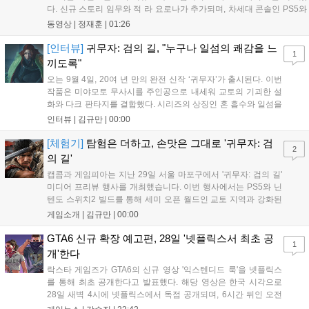
다. 신규 스토리 임무와 적 라 요로나가 추가되며, 차세대 콘솔인 PS5와
Xbox Series X|S에서 4K 60FPS를 지원한다. 또한 편의성 개선과 함께
동영상 |
정재훈
|
01:26
과거 콘텐츠가 복원되어 기존 및 신규 이용자 모두에게 새로운 즐길 거
리를 제공한다....
[인터뷰]
귀무자: 검의 길, "누구나 일섬의 쾌감을 느
1
끼도록"
오는 9월 4일, 20여 년 만의 완전 신작 ‘귀무자’가 출시된다. 이번
작품은 미야모토 무사시를 주인공으로 내세워 교토의 기괴한 설
화와 다크 판타지를 결합했다. 시리즈의 상징인 혼 흡수와 일섬을
계승하면서도, 현대적인 검극 액션과 '무너뜨리기 일섬'을 더해 전
인터뷰 |
김규만
|
00:00
투의 깊이를 더했다. 개발진은 정해진 공략법 대신 플레이어의 선
택에 따른 사무라이 액션을 구현하고자 했으며, 실제 검술 전문가
[체험기]
탐험은 더하고, 손맛은 그대로 '귀무자: 검
2
의 모션 캡처를 통해 리얼리티를 극대화했다. 세계관을 새롭게 재
의 길'
구성한 이번 신작은 기존 시리즈와 설정은 다르지만, 특유의 통쾌
캡콤과 게임피아는 지난 29일 서울 마포구에서 '귀무자: 검의 길'
한 손맛과 다크 판타지 분위기를 충실히 담아내어 시리즈 팬과 신
미디어 프리뷰 행사를 개최했습니다. 이번 행사에서는 PS5와 닌
규 이용자 모두에게 새로운 재미를 선사할 예정이다....
텐도 스위치2 빌드를 통해 세미 오픈 월드인 교토 지역과 강화된
액션 시스템을 공개했습니다. 주인공 미야모토 무사시가 오니를
게임소개 |
김규만
|
00:00
정화하는 과정을 담았으며, 패링과 혼 흡수 등 전략적 전투 요소
가 특징입니다. 정식 출시를 앞두고 탄탄한 게임성을 선보여 기대
GTA6 신규 확장 예고편, 28일 '넷플릭스서 최초 공
1
감을 높였습니다....
개'한다
락스타 게임즈가 GTA6의 신규 영상 '익스텐디드 룩'을 넷플릭스
를 통해 최초 공개한다고 발표했다. 해당 영상은 한국 시각으로
28일 새벽 4시에 넷플릭스에서 독점 공개되며, 6시간 뒤인 오전
10시부터 공식 유튜브와 홈페이지에서도 확인할 수 있다. 기존보