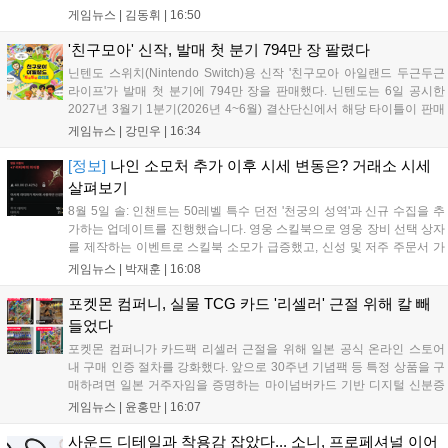
난해 7월부터 원신 등 주요 게임의 영상을 유포해 60만 회 이상의
게임뉴스 |
김동휘
|
16:50
조회수를 기록했습니다. 미호요는 이번 판결이 새 사법해석 시행
이후 중국 내 첫 형사사건임을 강조하며 향후 무단 유출에 강경
'친구모아' 신작, 발매 첫 분기 794만 장 팔렸다
대응할 방침입니다....
닌텐도 스위치(Nintendo Switch)용 신작 '친구모아 아일랜드 두근두근
라이프'가 발매 첫 분기에 794만 장을 판매했다. 닌텐도는 6일 공시한
2027년 3월기 1분기(2026년 4~6월) 결산단신에서 해당 타이틀이 판매
를 크게 늘렸다고 밝혔다. 4월 16일 발매된 이 작품은 약 2개월 반 만에
게임뉴스 |
강민우
|
16:34
794만 장을 기록하며, 같은 기간 닌텐도 스위치...
[정보]
나인 소모처 추가 이후 시세 변동은? 거래소 시세
살펴보기
8월 5일 솔: 인챈트는 50레벨 특수 던전 '천궁의 성역'과 신규 수집을 추
가하는 업데이트를 진행했습니다. 영웅 스킬북으로 영웅 장비 선택 상자
를 제작하는 이벤트로 스킬북 소모가 급증했고, 신성 및 저주 주문서 가
격은 소폭 상승했습니다. 나인 코어 시세는 보합세를 유지 중이며, 신의
게임뉴스 |
박재훈
|
16:08
탑 관련 아이템은 사냥터 발견으로 가격이 안정화되었습니다. 상급 재료
수요는 늘었으나 일반 재료는 현상을 유지하고 있으며, 영웅 등급 장비
포켓몬 컴퍼니, 실물 TCG 카드 '리셀러' 근절 위해 칼 빼
와 무기는 서버별로 등락을 보이고 있습니다....
들었다
포켓몬 컴퍼니가 카드팩 리셀러 근절을 위해 일본 공식 온라인 스토어
내 구매 인증 절차를 강화했다. 앞으로 30주년 기념팩 등 특정 상품을 구
매하려면 일본 거주자임을 증명하는 마이넘버카드 기반 디지털 신분증
이 필수다. 해당 상품들은 온라인 추첨제로만 판매되며, 이번 조치는 과
게임뉴스 |
윤홍만
|
16:07
도한 가격 급등을 막기 위한 특단의 대책이다. 향후 포켓몬 컴퍼니의 이
러한 정책이 시장 물량 안정화에 어떤 영향을 미칠지 업계의 이목이 쏠
사운드 디테일과 착용감 잡았다... 소니, 프로페셔널 이어