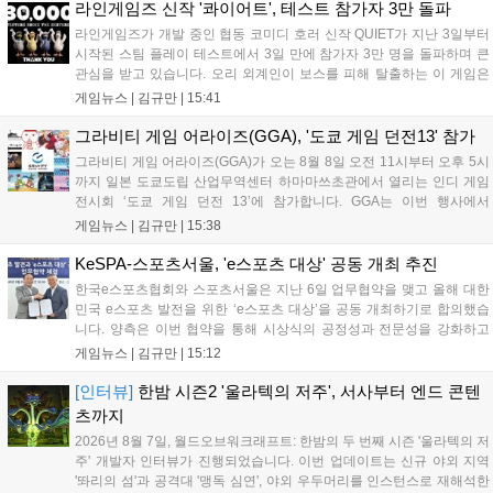
라인게임즈 신작 '콰이어트', 테스트 참가자 3만 돌파
라인게임즈가 개발 중인 협동 코미디 호러 신작 QUIET가 지난 3일부터
시작된 스팀 플레이 테스트에서 3일 만에 참가자 3만 명을 돌파하며 큰
관심을 받고 있습니다. 오리 외계인이 보스를 피해 탈출하는 이 게임은
최대 4인 협동을 지원하며, 소음 관리와 물리 법칙을 활용한 전략적 플레
게임뉴스 |
김규만
|
15:41
이가 핵심입니다. 라인게임즈는 수집된 이용자 피드백을 반영해 게임성
을 개선 중이며, 상세 정보는 스팀 페이지에서 확인 가능합니다....
그라비티 게임 어라이즈(GGA), '도쿄 게임 던전13' 참가
그라비티 게임 어라이즈(GGA)가 오는 8월 8일 오전 11시부터 오후 5시
까지 일본 도쿄도립 산업무역센터 하마마쓰초관에서 열리는 인디 게임
전시회 ‘도쿄 게임 던전 13’에 참가합니다. GGA는 이번 행사에서
‘JALECO ARCADE COLLECTION’ 시리즈의 미공개 작품 12종을 최초
게임뉴스 |
김규만
|
15:38
공개하며, ‘다함께 쿠키요미. 월드 한국 Ver.’ 등 다양한 인디 게임을 선보
입니다. 시연 참여 관람객에게는 선착순으로 특별 굿즈를 증정하며, 인
KeSPA-스포츠서울, 'e스포츠 대상' 공동 개최 추진
디 게임 생태계 활성화와 신규 타이틀 반응 확인을 목표로 합니다....
한국e스포츠협회와 스포츠서울은 지난 6일 업무협약을 맺고 올해 대한
민국 e스포츠 발전을 위한 ‘e스포츠 대상’을 공동 개최하기로 합의했습
니다. 양측은 이번 협약을 통해 시상식의 공정성과 전문성을 강화하고
MZ세대를 겨냥한 미디어 영향력을 확대해 e스포츠 전 종목을 아우르는
게임뉴스 |
김규만
|
15:12
대표 연례 행사로 육성할 계획입니다. 김영만 회장은 10년 만에 재추진
되는 이번 시상식이 e스포츠의 성과와 가치를 널리 알리는 권위 있는 행
[인터뷰]
한밤 시즌2 '울라텍의 저주', 서사부터 엔드 콘텐
사가 되도록 노력하겠다고 밝혔습니다....
츠까지
2026년 8월 7일, 월드오브워크래프트: 한밤의 두 번째 시즌 '울라텍의 저
주' 개발자 인터뷰가 진행되었습니다. 이번 업데이트는 신규 야외 지역
'똬리의 섬'과 공격대 '맹독 심연', 야외 우두머리를 인스턴스로 재해석한