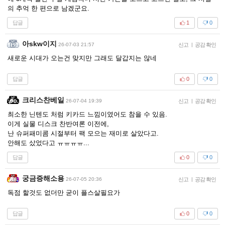
의 추억 한 편으로 남겠군요.
답글
1
0
아skw이지
26-07-03 21:57
신고
|
공감 확인
새로운 시대가 오는건 맞지만 그래도 달갑지는 않네
답글
0
0
크리스찬베일
26-07-04 19:39
신고
|
공감 확인
최소한 닌텐도 처럼 키카드 느낌이였어도 참을 수 있음.
이게 실물 디스크 찬반여론 이전에,
난 슈퍼패미콤 시절부터 팩 모으는 재미로 살았다고.
안해도 샀었다고 ㅠㅠㅠㅠ...
답글
0
0
궁금증해소용
26-07-05 20:36
신고
|
공감 확인
독점 할것도 없더만 굳이 플스살필요가
답글
0
0