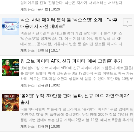
업데이트를 전격 진행한다. 넥슨은 자사가 서비스하는 서브컬처
게임 히간 이루실에 신규 서버 'world3'을 개설하고 신규 캐릭터
게임뉴스 |
윤서호
|
10:29
및 이벤트 스토리를 포함한 대규모 콘텐츠 업데이트를 적용했다.
이번 업데이트를 통해 어둠 속 서큐버스...
넥슨, 사내 데이터 분석 툴 '넥슨스탯' 소개... "사후
1
대응에서 사전 대비로"
넥슨은 지난 6일 넥슨 태그를 통해 게임 운영 데이터 분석 서비스
'넥슨스탯'을 공개했습니다. 이는 게임 내 이상 징후 발생 시 KPI
대시보드, 공지사항, 커뮤니티 반응 등 흩어진 정보를 하나의 타
임라인에 연결해 원인을 빠르게 파악하도록 돕는 관제 허브입니
게임뉴스 |
양영석
|
10:17
다. 현재 25개 이상의 프로젝트에 도입된 이 서비스는 사후 대응
중심의 운영 방식을 사전 대비 체계로 전환하며 데이터 기반의 효
킹 오브 파이터 AFK, 신규 파이터 '애쉬 크림존' 추가
율적인 의사결정을 지원하고 있습니다....
넷마블이 '킹 오브 파이터 AFK'에 신규 파이터 애쉬 크림존과 제로(클론)
를 업데이트했다. 애쉬 크림존은 8월 19일까지 픽업 이벤트로 획득 가능
하며, 제로는 프리미엄 소환과 상점에서 얻을 수 있다. 또한 8월 10일부
터 14일까지 럭키 엘피 이벤트로 론을, 13일부터 26일까지 트로피칼 아
게임뉴스 |
김규만
|
10:02
일랜드 이벤트로 펫 블레이즈와 팝시를 선보일 예정이다. 이번 업데이트
로 전략적 전투의 재미가 더욱 강화될 것으로 기대된다....
'볼X핏' 누적 200만장 판매 돌파, 신규 DLC '자연주의자'
출시
디볼버디지털이 벽돌깨기 로그라이트 ‘볼x핏’의 마지막 무료 업데이트
‘자연주의자’를 전 플랫폼에 출시했다. 누적 판매 200만 장을 기념해 진
행된 이번 업데이트는 신규 캐릭터 2종과 볼 11종, 패시브 5종을 추가해
전략적 재미를 높였다. 게임은 PC와 콘솔, 모바일에서 한글판으로 즐길
게임뉴스 |
김규만
|
10:00
수 있으며, 개발사는 조만간 게임과 관련한 새로운 소식을 전할 예정이