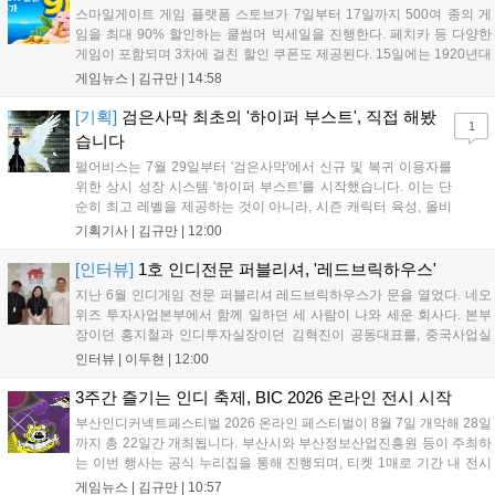
할 수 있다....
스마일게이트 게임 플랫폼 스토브가 7일부터 17일까지 500여 종의 게
임을 최대 90% 할인하는 쿨썸머 빅세일을 진행한다. 페치카 등 다양한
게임이 포함되며 3차에 걸친 할인 쿠폰도 제공된다. 15일에는 1920년대
경성 배경의 신작 그날의 신문이 출시되며, 15일부터 17일까지는 국내
게임뉴스 |
김규만
|
14:58
개발사 게임을 위한 시크릿 쿠폰도 추가 발행될 예정이다. 자세한 내용
은 공식 페이지에서 확인 가능하다....
[기획]
검은사막 최초의 '하이퍼 부스트', 직접 해봤
1
습니다
펄어비스는 7월 29일부터 '검은사막'에서 신규 및 복귀 이용자를
위한 상시 성장 시스템 '하이퍼 부스트'를 시작했습니다. 이는 단
순히 최고 레벨을 제공하는 것이 아니라, 시즌 캐릭터 육성, 올비
아 아카데미 수료, 아침의 나라 설화 진행 등 4단계 과정을 통해
기획기사 |
김규만
|
12:00
게임에 적응하며 공방합 750을 목표로 성장하는 구조입니다. 이
용자는 과제를 완수하며 동(V) 투발라 장비와 검은별 무기, 카라
[인터뷰]
1호 인디전문 퍼블리셔, '레드브릭하우스'
자드 장신구 등을 획득해 주요 콘텐츠에 진입할 수 있습니다....
지난 6월 인디게임 전문 퍼블리셔 레드브릭하우스가 문을 열었다. 네오
위즈 투자사업본부에서 함께 일하던 세 사람이 나와 세운 회사다. 본부
장이던 홍지철과 인디투자실장이던 김혁진이 공동대표를, 중국사업실
장이던 이민정이 이사를 맡았다. 출범 한 달여 만에 위메이드맥스의 전
인터뷰 |
이두현
|
12:00
략적 투자와 카카오벤처스 등 5개 벤처캐피털의 재무적 투자가 연달아
들어왔다. 서비스 중인...
3주간 즐기는 인디 축제, BIC 2026 온라인 전시 시작
부산인디커넥트페스티벌 2026 온라인 페스티벌이 8월 7일 개막해 28일
까지 총 22일간 개최됩니다. 부산시와 부산정보산업진흥원 등이 주최하
는 이번 행사는 공식 누리집을 통해 진행되며, 티켓 1매로 기간 내 전시
작을 제한 없이 체험할 수 있습니다. 일반 및 루키 부문 등 다양한 인디게
게임뉴스 |
김규만
|
10:57