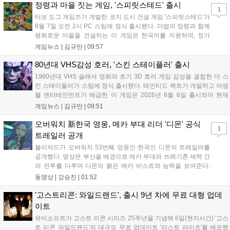
라고 밝혀 향후 행보에 기대감을 모으고 있다. 상세 정보는 공식 홈페이
정령과 마을 짓는 게임, '스피릿스테드' 출시
1
지에서 확인 가능하다....
터보 도그 게임즈가 개발한 코지 도시 건설 게임 '스피릿스테드'가
8월 7일 오전 2시 PC 스팀에 정식 출시됐다. 마법의 정령과 함께
평화로운 마을을 건설하는 이 게임은 한국어를 지원하며, 정가
10,700원에서 10% 할인된 9,630원에 판매된다. 플레이어는 어
게임뉴스 |
김규만
|
09:57
드벤처 모드와 크리에이티브 모드를 통해 자유롭게 마을을 꾸미
고 정령을 활용해 공동체를 성장시킬 수 있다. 따뜻한 손그림 그
80년대 VHS감성 호러, '스킨 스테이플러' 출시
래픽이 특징이며, 부담 없이 즐길 수 있는 힐링 게임으로 기대를
1980년대 VHS 슬래셔 영화와 초기 3D 호러 게임 감성을 결합한 더 스
모으고 있다....
킨 스테이플러가 스팀에 정식 출시됐다. 테인티드 팩트가 개발하고 어셈
블 엔터테인먼트가 배급한 이 게임은 2026년 8월 6일 출시되어 현재
15,000원에 판매 중이다. 캐리언 시티를 배경으로 연쇄살인 사건을 추적
게임뉴스 |
김규만
|
09:51
하는 두 형사의 이야기를 다루며, 거친 복고풍 그래픽과 블랙 코미디를
통해 밀도 높은 공포를 선사한다....
오버워치 新한국 영웅, 메카 부대 리더 '디몬' 공식
1
트레일러 공개
블리자드가 오버워치 53번째 영웅인 한국인 디몬의 트레일러를
공개했다. 영상은 부산을 배경으로 메카 부대와 쓰레기촌 세력 간
의 전투를 다루며 디몬의 붉은 메카 비스트와 능력을 보여준다.
블리자드는 7일 게임플레이 영상 공개를 시작으로 10일 시즌4 트
동영상 |
강승진
|
01:52
레일러를 선보이며, 11일 시작되는 시즌4를 통해 디몬을 정식 출
시할 예정이다. 향후 메카 부대와 탈론의 대립이 본격화될 전망이
'고스트리콘: 와일드랜드', 출시 9년 차에 무료 대형 업데
다....
이트
유비소프트가 고스트 리콘 시리즈 25주년을 기념해 6일(현지시간) '고스
트 리콘 와일드랜드'의 대규모 무료 업데이트 '라스트 라이츠'를 배포했