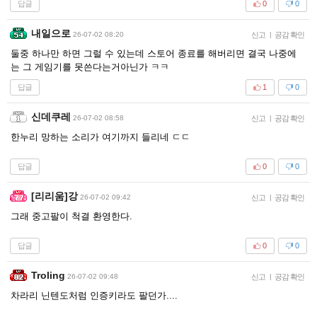
답글
0
0
내일으로
26-07-02 08:20
신고
|
공감 확인
둘중 하나만 하면 그럴 수 있는데 스토어 종료를 해버리면 결국 나중에
는 그 게임기를 못쓴다는거아닌가 ㅋㅋ
답글
1
0
신데쿠레
26-07-02 08:58
신고
|
공감 확인
한누리 망하는 소리가 여기까지 들리네 ㄷㄷ
답글
0
0
[리리움]강
26-07-02 09:42
신고
|
공감 확인
그래 중고팔이 척결 환영한다.
답글
0
0
Troling
26-07-02 09:48
신고
|
공감 확인
차라리 닌텐도처럼 인증키라도 팔던가....