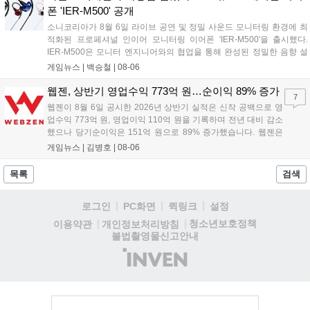
리고 있다....
폰 'IER-M500' 공개
소니코리아가 8월 6일 라이브 공연 및 정밀 사운드 모니터링 환경에 최
적화된 프로페셔널 인이어 모니터링 이어폰 'IER-M500'을 출시했다.
IER-M500은 모니터 엔지니어와의 협업을 통해 완성된 정밀한 음향 설
계와 뛰어난 수동 차음 성능을 갖춰, 외부 소음이 많은 환경에서도 디테
게임뉴스 |
백승철
|
08-06
일한 사운드를 전달하는 것이 특징이다. 인체공학적 디자인과 독자적인
피팅 서포터를 적용해 장시간 착용 시에도 안정적이고 편안한 환경을 제
웹젠, 상반기 영업수익 773억 원…순이익 89% 증가
7
공한다....
웹젠이 8월 6일 공시한 2026년 상반기 실적은 신작 공백으로 영
업수익 773억 원, 영업이익 110억 원을 기록하며 전년 대비 감소
했으나 당기순이익은 151억 원으로 89% 증가했습니다. 웹젠은
하반기부터 신작 공세를 예고하며 전략게임 '프로젝트 D1'의 정보
게임뉴스 |
김병호
|
08-06
공개와 '게이트 오브 게이츠'의 추가 정보를 발표할 계획입니다.
또한 '테르비스'는 일본 코미케에 출품하며 해외 시장 공략을 강화
목록
검색
합니다. 김태영 대표는 내년 신작 출시를 위해 하반기 적극적인
사업 일정을 추진하고 주주가치 제고에 힘쓰겠다고 밝혔습니
로그인
PC화면
퀵링크
설정
다....
청소년보호정책
이용약관
개인정보처리방침
불법촬영물신고안내
(주)
인
벤