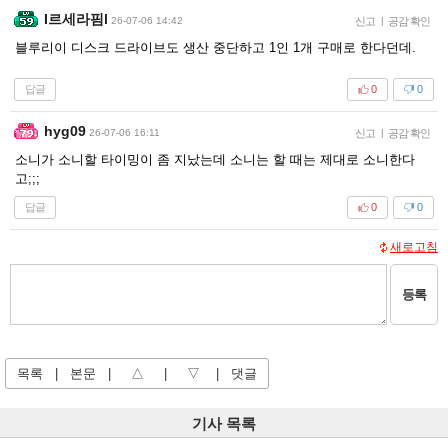
I르세라핌l
26-07-06 14:42
신고
|
공감 확인
블루리이 디스크 드라이브도 생산 중단하고 1인 1개 구매로 한다던데.
답글
0
0
hyg09
26-07-06 16:11
신고
|
공감 확인
소니가 소니할 타이밍이 좀 지났는데 소니는 할 때는 제대로 소니한다
고;;;
답글
0
0
새로고침
등록
목록
|
본문
|
△
|
▽
|
댓글
기사 목록