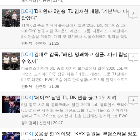
게임뉴스 |
강승진
|
22:42
다 게임플레이 비중이 클 것으로 기대되는 가운데, 넷플릭스와의
이례적인 협업이 향후 게임 마케팅 방식에 어떤 변화를 가져올지
[LCK]
'DK 완파·2연승' T1 임재현 대행, "기본부터 다
3
전 세계 팬들의 이목이 쏠리고 있다....
잡았다"
T1이 6일 종로 치지직 롤파크에서 열린 '2026 LoL 챔피언스 코리
아(LCK)' 정규 시즌 3라운드 레전드 그룹, 디플러스 기아전에서
2:0 완승을 거뒀다. 개막 첫 경기에서 kt 롤스터에게 일격을 맞았
지만, 젠지 e스포츠의 홈 경기에서 원정 승리를 챙기며 분위기를
인터뷰 |
신연재
|
21:25
다잡은 T1은 이날 게임에서는 경기력이 완전히 제 궤도에 오른 듯
한 모습이었다. 다음은...
[LCK]
김대호 감독, "패인, 명쾌하고 심플...다시 힘낼
5
수 있어"
디플러스 기아가 6일 종로 치지직 롤파크에서 열린 '2026 LoL 챔
피언스 코리아(LCK)' 정규 시즌 3라운드 레전드 그룹 T1전에서
0:2로 패했다. EWC 우승 이후 한화생명e스포츠와 젠지 e스포츠
를 잡아내며 기세를 끌어올렸지만, 경기력이 제 궤도에 오른 T1은
인터뷰 |
신연재
|
21:06
확실히 강했다. 경기 종료 후 기자회견에 참석한 김대호 감독은
"오늘 져서 너무 아쉽다"...
[LCK]
'페이즈' 날뛴 T1, DK 연승 끊고 1위 지켜
4
6일 종로 치지직 롤파크에서 열린 '2026 LoL 챔피언스 코리아
(LCK)' 정규 시즌 3라운드 레전드 그룹, T1과 디플러스 기아의 대
결에서 T1이 2:0으로 승리했다. 한층 단단해진 경기력으로 EWC
우승을 기점으로 파죽지세의 연승을 이어가던 디플러스 기아를
경기결과 |
신연재
|
20:47
잠재웠다. 1세트, T1이 앞서갔다. 바텀 듀오 킬로 주도권을 잡은
T1은 첫 드래곤을 두드렸...
[LCK]
웃음꽃 핀 '에이밍', "KRX 팀원들, 부담스러울 정도